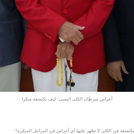
أعراض سرطان الكلى اليمنى: كيف تكتشفه مبكرا