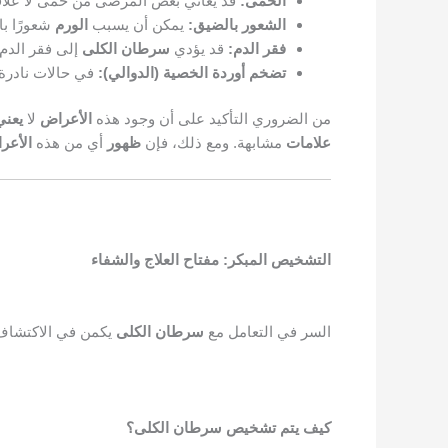
الحمى:
قد يعاني بعض المرضى من حمى لا علاقة
الشعور بالضيق:
يمكن أن يسبب
الورم
شعورًا با
فقر الدم:
قد يؤدي
سرطان الكلى
إلى فقر الدم.
تضخم أوردة الخصية (الدوالي):
في حالات نادرة،
من الضروري التأكيد على أن وجود هذه
الأعراض
لا
يعني
علامات
مشابهة. ومع ذلك، فإن
ظهور
أي من هذه
الأعر
التشخيص المبكر: مفتاح العلاج والشفاء
السر في التعامل مع
سرطان الكلى
يكمن في الاكتشاف
كيف يتم تشخيص سرطان الكلى؟