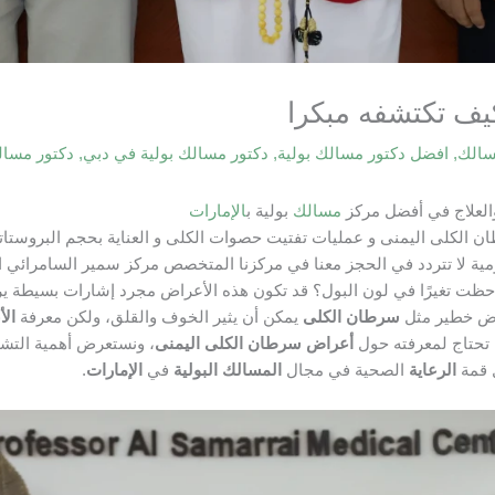
يف تكتشفه مبكرا
سالك
,
افضل دكتور مسالك بولية
,
دكتور مسالك بولية في دبي
,
دكتور مسا
لعلاج في أفضل مركز
مسالك
بولية ب
الإمارات
 الكلى اليمنى و عمليات تفتيت حصوات الكلى و العناية بحجم البروستا
ومية لا تتردد في الحجز معنا في مركزنا المتخصص مركز سمير السامرائي
ظت تغيرًا في لون البول؟ قد تكون هذه الأعراض مجرد إشارات بسيطة يرس
مرض خطير مثل
سرطان الكلى
يمكن أن يثير الخوف والقلق، ولكن معرفة
ال
 تحتاج لمعرفته حول
أعراض سرطان الكلى اليمنى
، ونستعرض أهمية التش
ل قمة
الرعاية
الصحية في مجال
المسالك البولية
في
الإمارات
.