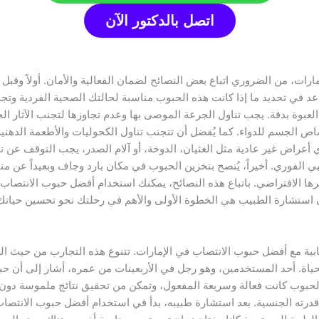
اتصل بالدكتور الآن
رات، من الضروري اتباع بعض النصائح لضمان الفعالية والأمان. أولاً وق
 في تحديد ما إذا كانت هذه الحبوب مناسبة لحالتك الصحية الفردية وتجنب
ى العبوة بدقة. يجب تناول الجرعة الموصى بها وعدم تجاوزها لتجنب الآثار الج
صاص الجسم للدواء. كما يُفضل أن تتجنب تناول الكحوليات والأطعمة الدهنية 
أعراض غير عادية مثل الغثيان، الدوخة، أو آلام الصدر، يجب التوقف عن تنا
طبي الفوري. أخيراً، يُنصح بتخزين الحبوب في مكان بارد وجاف وبعيداً ع
ا الافتراضي. باتباع هذه النصائح، يمكنك استخدام أفضل حبوب الانتصاب 
أن استشارة الطبيب هي الخطوة الأولى والأهم في رحلتك نحو تحسين حيات
جابية مع أفضل حبوب الانتصاب في الإمارات. تتنوع هذه التجارب من حيث 
حياة. أحد المستخدمين، وهو رجل في الأربعينات من عمره، أشار إلى أن حب
لحبوب كانت فعالة وسريعة المفعول، وتمكن من تحقيق نتائج ملموسة دون آ
درته الجنسية. بعد استشارة طبيبه، بدأ في استخدام أفضل حبوب الانتصاب ف