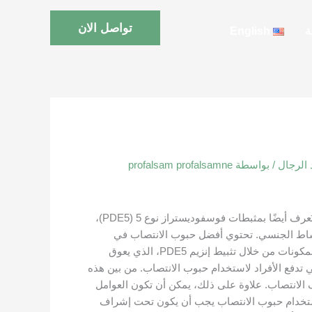
تواصل الان
ة
English
 الرجال
/ بواسطة
profalsam profalsamne
تعتبر حبوب الانتصاب من العلاجات الشائعة المستخدمة للتعامل مع حالات ضعف الانتصاب والأداء الجنسي الضعيف. هذه الحبوب تُعرف أيضًا بمثبطات فوسفوديستراز نوع 5 (PDE5)،
نشاط الجنسي. تحتوي أفضل حبوب الانتصاب في
الإمارات على مكونات فعالة مثل سيلدينافيل، تادالافيل وفاردينافيل، التي تُستخدم بشكل شائع لعلاج ضعف الانتصاب. تعمل هذه المكونات من خلال تثبيط إنزيم PDE5، الذي يعوق
تدفع الأفراد لاستخدام حبوب الانتصاب. من بين هذه
لانتصاب. علاوة على ذلك، يمكن أن تكون العوامل
أن استخدام حبوب الانتصاب يجب أن يكون تحت إشراف