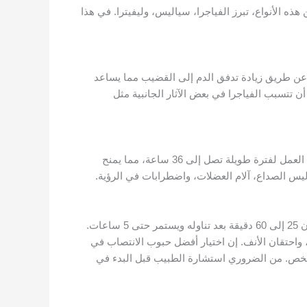
 الأنواع، تبرز الفياجرا، سياليس، وليفيترا. في هذا
ل عن طريق زيادة تدفق الدم إلى القضيب مما يساعد
لها وتستمر لعدة ساعات. من الممكن أن تتسبب الفياجرا في بعض الآثار الجانبية مثل
سياليس هو نوع آخر من حبوب الانتصاب المشهورة في الإمارات، ويحتوي على تادالافيل كمكون فعال. يتميز سياليس بقدرته على العمل لفترة طويلة تصل إلى 36 ساعة، مما يمنح
ليفيترا هو نوع ثالث من حبوب الانتصاب المتاحة في الإمارات، ويحتوي على فاردينافيل كمكون فعال. يبدأ مفعول ليفيترا في غضون 25 إلى 60 دقيقة بعد تناوله ويستمر حتى 5 ساعات.
ة، واحتقان الأنف. إن اختيار أفضل حبوب الانتصاب في
الشخص. من الضروري استشارة الطبيب قبل البدء في