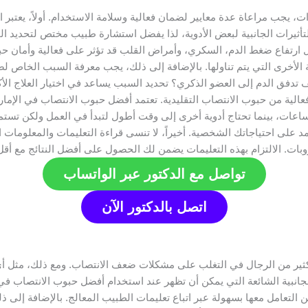
ت، يجب مراعاة عدة معايير لضمان فعالية وسلامة الاستخدام. أولاً، يعتبر
تأثيرات الجانبية لبعض الأدوية، لذا يفضل استشارة طبيب مختص لتحديد الخيار
ثل ارتفاع ضغط الدم، السكري، وأمراض القلب قد تؤثر على فعالية وأمان 
 الأخرى التي يتم تناولها. بالإضافة إلى ذلك، يجب معرفة السبب الخاص ل
تدفق الدم إلى العضو الذكري؟ تحديد السبب يساعد في اختيار العلاج الأكث
ر فعالية من حبوب الانتصاب التقليدية. تعتمد أفضل حبوب الانتصاب في الإم
ل 15-30 دقيقة وتستمر لعدة ساعات، بينما تحتاج أدوية أخرى إلى وقت أطول لتبدأ في العمل 
مد على احتياجاتك الشخصية. أخيراً، لا تنسى قراءة التعليمات والمعلومات 
ات. الالتزام بهذه التعليمات يضمن لك الحصول على أفضل النتائج مع أقل قد
تواصل مع الدكتور عبر الواتساب
اتصل بالدكتور الآن
الكثير من الرجال في التغلب على مشكلات ضعف الانتصاب. ومع ذلك، مثل أي د
الجانبية الشائعة التي يمكن أن تظهر عند استخدام أفضل حبوب الانتصاب ف
كن التعامل معها بسهولة عبر اتباع تعليمات الطبيب المعالج. بالإضافة إلى