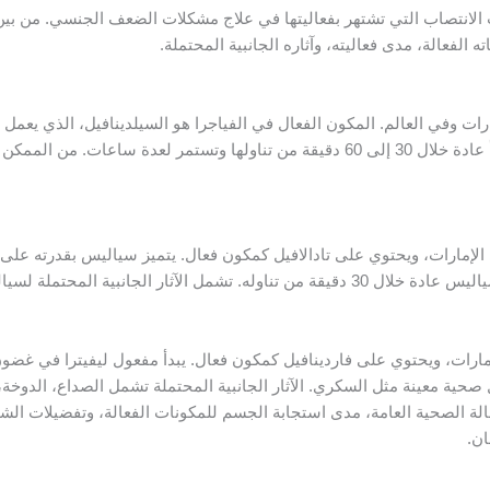
لانتصاب التي تشتهر بفعاليتها في علاج مشكلات الضعف الجنسي. من بين هذه
لفعالة، مدى فعاليته، وآثاره الجانبية المحتملة.
ارات وفي العالم. المكون الفعال في الفياجرا هو السيلدينافيل، الذي يعم
في تحقيق الانتصاب والحفاظ عليه. فعالية الفياجرا تبدأ عادة خلال 30 إلى 60 دقيقة من تناو
الصداع، آلام العضلات، واضطرابات في الرؤية.
اكل صحية معينة مثل السكري. الآثار الجانبية المحتملة تشمل الصداع، الدوخ
لحالة الصحية العامة، مدى استجابة الجسم للمكونات الفعالة، وتفضيلات 
ان.