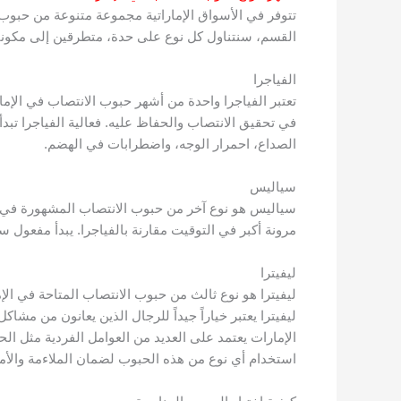
تتوفر في الأسواق الإماراتية مجموعة متنوعة من حبوب ا
القسم، سنتناول كل نوع على حدة، متطرقين إلى مكوناته ا
الفياجرا
تعتبر الفياجرا واحدة من أشهر حبوب الانتصاب في الإم
الصداع، احمرار الوجه، واضطرابات في الهضم.
سياليس
مرونة أكبر في التوقيت مقارنة بالفياجرا. يبدأ مفعول سياليس عادة خلال 30 دقيقة من تناوله. تشمل الآثار الجانبية المحتملة لسياليس 
ليفيترا
ليفيترا يعتبر خياراً جيداً للرجال الذين يعانون من مش
الإمارات يعتمد على العديد من العوامل الفردية مثل ا
استخدام أي نوع من هذه الحبوب لضمان الملاءمة والأم