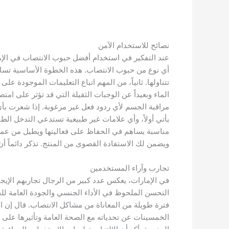
نصائح للاستخدام الآمن
عند التفكير في استخدام أفضل حبوب الانتصاب في الإما
أي نوع من حبوب الانتصاب. هذه الخطوة الأساسية تساعد
تتناولها. ثانياً، من المهم اتباع التعليمات الموجودة عل
الماء وبعيداً عن الوجبات الثقيلة التي قد تؤثر على امت
مراقبة الجسم لأي ردود فعل غير مرغوبة. إذا شعرت بأي 
يأتي أولاً، وأي علامات غير طبيعية تستدعي التدخل ال
مناسبة يساهم في الحفاظ على فعاليتها ويطيل من عمره
ويضمن لك الاستفادة القصوى من المنتج. تذكر دائماً 
تجارب وآراء المستخدمين
في الإمارات، يعكس عدد كبير من الرجال تجاربهم الإي
التحسن الملحوظ في الأداء الجنسي والجودة العامة لل
فترة طويلة من المعاناة من مشاكل الانتصاب. قال إن ا
الخمسينات عن تحدياته مع الصحة العامة وتأثيرها على ق