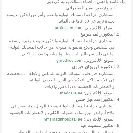
إليك قائمة بأفضل 5 أطباء مسالك بولية في دبي:
البروفيسور سمير السامرائي
استشاري جراحة المسالك البولية والعقم وأمراض الذكورة، يتمتع
بخبرة تزيد عن 30 عامًا في ألمانيا.
الموقع الإلكتروني:
profalsam.com
الدكتور رالف هيرفيغ
استشاري جراحة المسالك البولية والذكورة، يتمتع بخبرة واسعة
في تشخيص وعلاج مجموعة متنوعة من حالات المسالك البولية،
بما في ذلك سرطان البروستاتا والمثانة وحصوات الكلى.
الموقع الإلكتروني:
gmcdhcc.com
الدكتورة فوروزان خيزري
استشارية في طب المسالك البولية للبالغين والأطفال، متخصصة
في علاج مشاكل التحكم في البول، الحصى البولية،
والاضطرابات الجنسية لدى الذكور والإناث.
الموقع الإلكتروني:
medcare.ae
الدكتور إسماعيل حسن
استشاري جراحة المسالك البولية وصحة الرجل، متخصص في
علاج أمراض البروستاتا، حصوات الكلى، والاضطرابات الجنسية.
الموقع الإلكتروني:
hmsmirdifhospital.ae
الدكتور سنشيت جبتا
أخصائي مسالك بولية، عضو في جمعية الجراحين بالمنظار