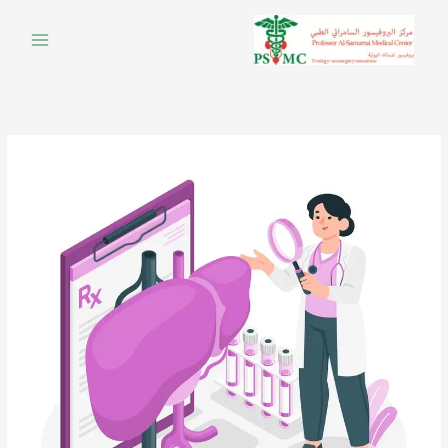
خطي
لى
لمحتوى