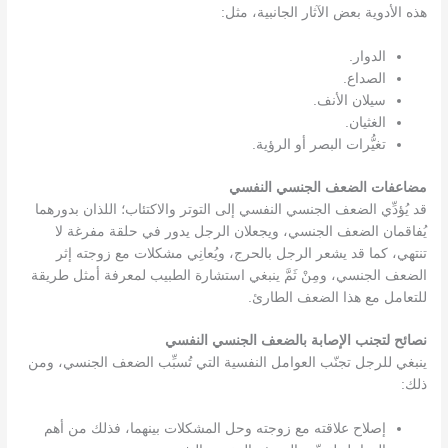
هذه الأدوية بعض الآثار الجانبية، مثل:
الدوار.
الصداع.
سيلان الأنف.
الغثيان.
تغيُّرات البصر أو الرؤية.
مضاعفات الضعف الجنسي النفسي
قد يُؤدِّي الضعف الجنسي النفسي إلى التوتر والاكتئاب؛ اللذان بدورهما
يُفاقمان الضعف الجنسي، ويجعلان الرجل يدور في حلقة مفرغة لا
تنتهي، كما قد يشعر الرجل بالحرج، ويُعانِي مشكلات مع زوجته إثر
الضعف الجنسي، ومِنْ ثَمَّ ينبغي استشارة الطبيب لمعرفة أمثل طريقة
للتعامل مع هذا الضعف الطارئ.
نصائح لتجنب الإصابة بالضعف الجنسي النفسي
ينبغي للرجل تجنّب العوامل النفسية التي تُسبِّب الضعف الجنسي، ومن
ذلك:
إصلاح علاقته مع زوجته وحل المشكلات بينهما، فذلك من أهم