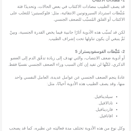
1- مضادات الاكتئاب
قد يصف الطبيب مضادات الاكتئاب في بعض الحالات، وتحديدًا فئة
مُثبِّطات استرداد السيروتونين الانتقائية، مثل: فلوكسيتين؛ للتغلب على
الاكتئاب أو القلق المُسبِّب للضعف الجنسي.
لكن قد تُسبِّب هذه الأدوية آثارًا جانبية فيما يخص القدرة الجنسية، ومِنْ
ثَمَّ ينبغي أن يكون تناولها تحت إشراف الطبيب.
2- مُثبِّطات الفوسفوديستراز 5
أو أدوية ضعف الانتصاب، والتي تهدف إلى زيادة تدفّق الدم إلى العضو
الذكري، لكنَّها لن تفيد إن كان السبب وراء الضعف الجنسي نفسيًا فقط.
عادةً ينجم الضعف الجنسي عن عوامل عديدة، العامل النفسي واحد
منها، وقد يصف الطبيب هذه الأدوية أحيانًا، مثل:
سيلدينافيل.
تادالافيل.
فاردينافيل.
افانافيل.
وكل نوع من هذه الأدوية تختلف مدة فعاليته عن نظيره، كما قد يصحب