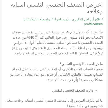
اعراض الضعف الجنسي النفسي اسبابه
وعلاجه
/
علاج أمراض الذكورة
,
مدونة القراء
/ بواسطة
profalsam
profalsamne
قدّر بحثٌ أنَّه بحلول عام 2025، سيبلغ عدد الرجال المُصابين بضعف
الانتصاب نحو 322 مليون رجل حول العالم، كما أنَّ 40% من حالات
الضعف الجنسي ناجمة عن أسبابٍ نفسية بالمقام الأول، لا أمراضٍ
جسدية. ومع اختلاف السبب، تختلف سبل العلاج بكل تأكيد، ومِنْ ثَمَّ
نُوضِّح في السطور التالية
الضعف الجنسي النفسي اسبابه وعلاجه
.
ما هو الضعف الجنسي النفسي؟
صعوبة انتصاب العضو الذكري، أو الحفاظ على انتصابه خلال الجماع؛
لأسبابٍ نفسية، كالقلق، الاكتئاب، أو غيرها، مع عدم معاناة الرجل من
مشكلاتٍ جسدية تُؤثِّر في صحته الجنسية.
دائرة الضعف الجنسي النفسي
ما لم يتعرَّف المريض إلى
الضعف الجنسي النفسي اسبابه وعلاجه
بدقة،
فقد يسير في حلقة مفرغة.