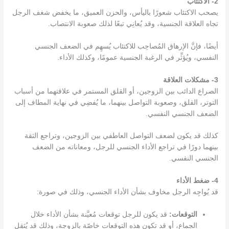
2- الاكتئاب
يصحب الاكتئاب شعورًا باليأس، والحزن العميق، ما يخفض شغف الرجل
تجاه العلاقة الجنسية، وقد يُعانِي تبعًا لذلك صعوبة الانتصاب.
أيضًا، فإنَّ الإرهاق المُصاحِب للاكتئاب يُسهِم في الضعف الجنسي
النفسي، ويُؤثِّر في الرغبة الجنسية عمومًا، وكذلك الأداء.
3- مشكلات العلاقة
الصراع الدائب بين الزوجين، أو القلق المستمر في علاقتهما من أسباب
التوتر، القلق، وصعوبة التواصل بينهما، ما يُفضِي في نهاية المطاف إلى
الضعف الجنسي النفسي.
كذلك قد يكون لضعف التواصل العاطفي بين الزوجين، وتراجع الثقة
بينهما دورًا في تراجع الأداء الجنسي للرجل، ومعاناته من الضعف
الجنسي النفسي.
4- ضغط الأداء
قد يُواجِه الرجل مخاوف بشأن الأداء الجنسي، وذلك في صورة:
التوقعات:
قد يكون للرجل توقعات مُعيَّنة بشأن الأداء خلال
الجماع، أو قد تكون هذه التوقعات خاصّة بالزوجة، وذلك قد يُثقِل