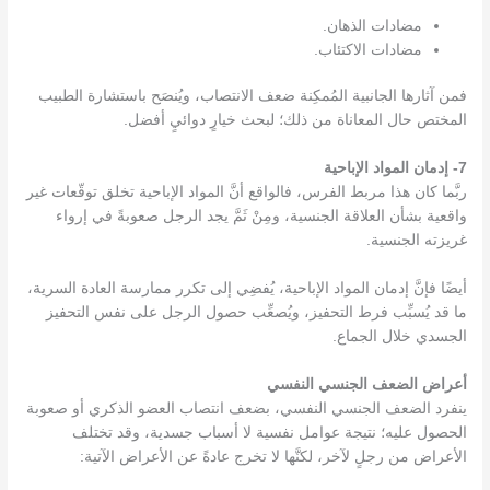
مضادات الذهان.
مضادات الاكتئاب.
فمن آثارها الجانبية المُمكِنة ضعف الانتصاب، ويُنصَح باستشارة الطبيب
المختص حال المعاناة من ذلك؛ لبحث خيارٍ دوائيٍ أفضل.
7- إدمان المواد الإباحية
ربَّما كان هذا مربط الفرس، فالواقع أنَّ المواد الإباحية تخلق توقّعات غير
واقعية بشأن العلاقة الجنسية، ومِنْ ثَمَّ يجد الرجل صعوبةً في إرواء
غريزته الجنسية.
أيضًا فإنَّ إدمان المواد الإباحية، يُفضِي إلى تكرر ممارسة العادة السرية،
ما قد يُسبِّب فرط التحفيز، ويُصعِّب حصول الرجل على نفس التحفيز
الجسدي خلال الجماع.
أعراض الضعف الجنسي النفسي
ينفرد الضعف الجنسي النفسي، بضعف انتصاب العضو الذكري أو صعوبة
الحصول عليه؛ نتيجة عوامل نفسية لا أسباب جسدية، وقد تختلف
الأعراض من رجلٍ لآخر، لكنَّها لا تخرج عادةً عن الأعراض الآتية: