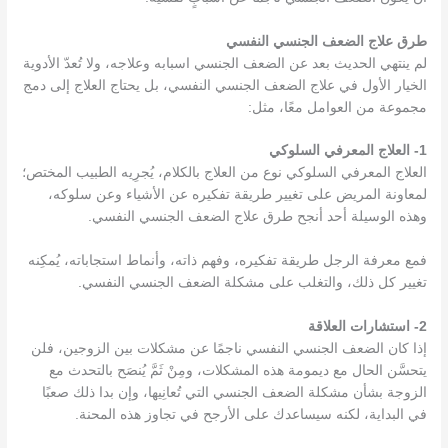
طرق علاج الضعف الجنسي النفسي
لم ينتهي الحديث بعد عن الضعف الجنسي اسبابه وعلاجه، ولا تُعدّ الأدوية
الخيار الأول في علاج الضعف الجنسي النفسي، بل يحتاج العلاج إلى دمج
مجموعة من العوامل معًا، مثل:
1- العلاج المعرفي السلوكي
العلاج المعرفي السلوكي نوع من العلاج بالكلام، يُجرِيه الطبيب المختص؛
لمعاونة المريض على تغيير طريقة تفكيره عن الأشياء وعن سلوكه،
وهذه الوسيلة أحد أنجح طرق علاج الضعف الجنسي النفسي.
فمع معرفة الرجل طريقة تفكيره، وفهم ذاته، وأنماط استجاباته، يُمكِنه
تغيير كل ذلك، والتغلب على مشكلة الضعف الجنسي النفسي.
2- استشارات العلاقة
إذا كان الضعف الجنسي النفسي ناجمًا عن مشكلات بين الزوجين، فلن
يتحسَّن الحال مع ديمومة هذه المشكلات، ومِنْ ثَمَّ يُنصَح بالتحدث مع
الزوجة بشأن مشكلة الضعف الجنسي التي تُعانِيها، وإن بدا ذلك صعبًا
في البداية، لكنه سيساعدك على الأرجح في تجاوز هذه المحنة.