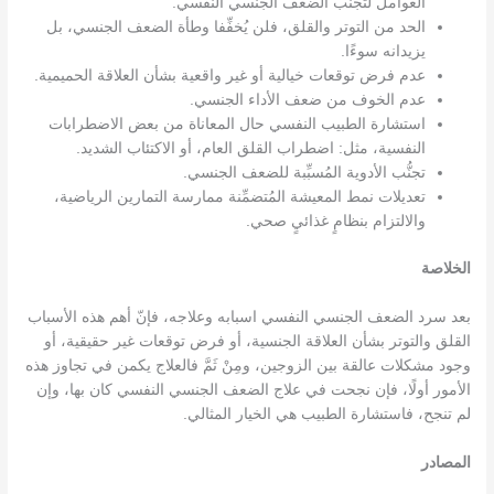
العوامل لتجنّب الضعف الجنسي النفسي.
الحد من التوتر والقلق، فلن يُخفِّفا وطأة الضعف الجنسي، بل
يزيدانه سوءًا.
عدم فرض توقعات خيالية أو غير واقعية بشأن العلاقة الحميمية.
عدم الخوف من ضعف الأداء الجنسي.
استشارة الطبيب النفسي حال المعاناة من بعض الاضطرابات
النفسية، مثل: اضطراب القلق العام، أو الاكتئاب الشديد.
تجنُّب الأدوية المُسبِّبة للضعف الجنسي.
تعديلات نمط المعيشة المُتضمِّنة ممارسة التمارين الرياضية،
والالتزام بنظامٍ غذائيٍ صحي.
الخلاصة
بعد سرد
الضعف الجنسي النفسي اسبابه وعلاجه
، فإنّ أهم هذه الأسباب
القلق والتوتر بشأن العلاقة الجنسية، أو فرض توقعات غير حقيقية، أو
وجود مشكلات عالقة بين الزوجين، ومِنْ ثَمَّ فالعلاج يكمن في تجاوز هذه
الأمور أولًا، فإن نجحت في علاج الضعف الجنسي النفسي كان بها، وإن
لم تنجح، فاستشارة الطبيب هي الخيار المثالي.
المصادر