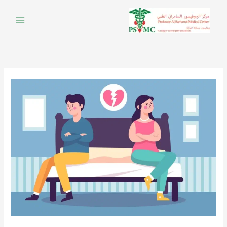
خطي
لى
لمحتوى