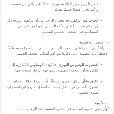
كاهل الرجل خلال العلاقة، ويجعله قلقًا، غير واثقٍ من نفسه،
وربَّما يُعانِي ضعفًا جنسيًا نفسيًا.
الخوف من الرفض:
قد يخشى الرجل من أن ترفضه الزوجة، أو
أن تحكم عليه بناءً على الأداء الجنسي، فهذا من العوامل
المساهمة في الضعف الجنسي النفسي.
5- اضطرابات نفسية
ما زلنا نُلقِي الضوء على ا
لضعف الجنسي النفسي اسبابه وعلاجه
، وتُعدّ
الاضطرابات النفسية الآتي ذكرها من أهم أسباب الضعف الجنسي:
اضطراب الوسواس القهري:
قد تُؤدِّي الوساوس المُتكرِّرة إلى
القلق بشأن العلاقة الحميمية، ومواجهة الرجل صعوبة فيها.
القلق بشأن شكل الجسم:
قد يتأثَّر أداء الرجل خلال الجماع
بتصورّه السلبي عن شكل جسده، خاصةً إذا كان يُعانِي اضطراب
تشوه الجسم.
6- الأدوية
تُؤثِّر بعض الأدوية النفسية في القدرة الجنسية عند الرجال، مثل: