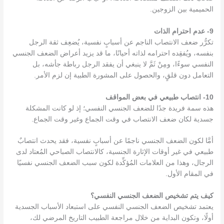
الحميمية بين الزوجين.
9- عدم احترام الذات
تكرُّر ضعف الانتصاب الناجم عن أسبابٍ نفسية، يُضعِف ثقة الرجل
بنفسه، ويُفقِده احترامه لذاته أحيانًا، ما قد يزيد أعراض الضعف الجنسي
النفسي سوءًا، ومِنْ ثَمَّ لا ينبغي أن يفقد الرجل رباطة جأشه، بل
التعامل دون قلقٍ، والحصول على المشورة الطبية إن لزم الأمر.
10- انتصاب طبيعي في بعض المواقف
هذه سمة فريدة جدًا للضعف الجنسي النفسي؛ إذ لو كانت المشكلة
جسدية لكان ضعف الانتصاب في وقت الجماع وغير وقت الجماع.
أمَّا لكون الضعف الجنسي ناجمًا عن أسبابٍ نفسية، فقد يحدث انتصابٌ
طبيعي في غير أوقات الإثارة الجنسية، كالانتصاب الصباحي المُعتاد لدى
الرجال، وهذا من العلامات المُؤكِّدة لكون سبب الضعف الجنسي نفسيًا
في المقام الأول.
كيف يتم تشخيص الضعف الجنسي النفسي؟
يعتمد تشخيص الضعف الجنسي النفسي على استبعاد الأسباب الجسدية
أولًا، وتكون البداية من خلال مراجعة الطبيب التاريخ المرضي لك،