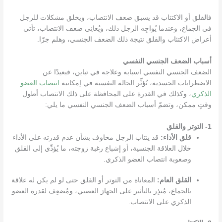
فالقلق أو الاكتئاب قد يسبق ضعف الانتصاب، ويخلق مشكلات للرجل
في الجماع، وعندما يُواجِه الرجل ذلك، ويُعانِي ضعف الانتصاب، تأتي
أعراض الاكتئاب والقلق نتيجة ذلك الضعف الجنسي، وهلم جرّا.
أسباب الضعف الجنسي النفسي
الضعف الجنسي النفسي اسبابه وعلاجه
في تباين، فبعيدًا عن
الاضطرابات الجسدية، تُؤثِّر الحالة النفسية في إمكانية
انتصاب العضو
الذكري
، وكذلك في القدرة على المحافظة على ذلك الانتصاب أطول
وقتٍ ممكن، وتضمّ أسباب الضعف الجنسي النفسي ما يلي:
1- التوتر والقلق
قلق الأداء:
قد ينتاب الرجل مخاوف بشأن عدم قدرته على الأداء
خلال العلاقة الجنسية، أو إشباع رغبة زوجته، ما يُؤدِّي إلى القلق
وصعوبة انتصاب العضو الذكري.
القلق العام:
المعاناة من التوتر أو القلق حتى لو لم يكن له علاقة
بالجماع، مُنذِر بالتأثير على الجهاز العصبي، ومُضعِف لقدرة العضو
الذكري على الانتصاب.