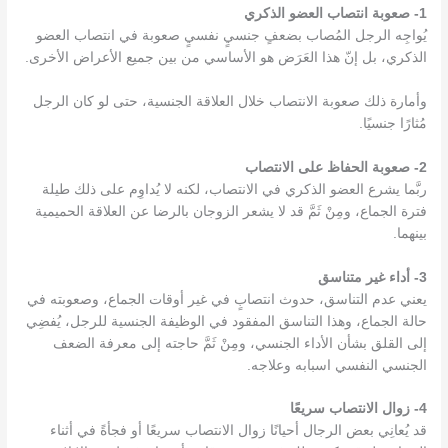
1- صعوبة انتصاب العضو الذكري
يُواجِه الرجل المُصاب بضعفٍ جنسيٍ نفسيٍ صعوبة في انتصاب العضو
الذكري، بل إنّ هذا العَرَض هو الأساسي من بين جميع الأعراض الأخرى.
وأمارة ذلك صعوبة الانتصاب خلال العلاقة الجنسية، حتى لو كان الرجل
مُثارًا جنسيًا.
2- صعوبة الحفاظ على الانتصاب
ربَّما يشرع العضو الذكري في الانتصاب، لكنه لا يُداوِم على ذلك طيلة
فترة الجماع، ومِنْ ثَمَّ قد لا يشعر الزوجان بالرضا عن العلاقة الحميمية
بينهما.
3- أداء غير متناسق
يعني عدم التناسق، حدوث انتصابٍ في غير أوقات الجماع، وصعوبته في
حالة الجماع، وهذا التناسق المفقود في الوظيفة الجنسية للرجل، يُفضِي
إلى القلق بشأن الأداء الجنسي، ومِنْ ثَمَّ حاجته إلى معرفة
الضعف
الجنسي النفسي اسبابه وعلاجه
.
4- زوال الانتصاب سريعًا
قد يُعانِي بعض الرجال أحيانًا زوال الانتصاب سريعًا أو فجأةً في أثناء