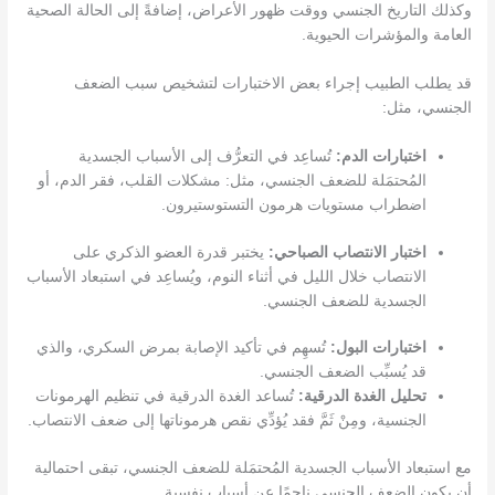
وكذلك التاريخ الجنسي ووقت ظهور الأعراض، إضافةً إلى الحالة الصحية
العامة والمؤشرات الحيوية.
قد يطلب الطبيب إجراء بعض الاختبارات لتشخيص سبب الضعف
الجنسي، مثل:
اختبارات الدم:
تُساعِد في التعرُّف إلى الأسباب الجسدية
المُحتمَلة للضعف الجنسي، مثل: مشكلات القلب، فقر الدم، أو
اضطراب مستويات هرمون التستوستيرون.
اختبار الانتصاب الصباحي:
يختبر قدرة العضو الذكري على
الانتصاب خلال الليل في أثناء النوم، ويُساعِد في استبعاد الأسباب
الجسدية للضعف الجنسي.
اختبارات البول:
تُسهِم في تأكيد الإصابة بمرض السكري، والذي
قد يُسبِّب الضعف الجنسي.
تحليل الغدة الدرقية:
تُساعد الغدة الدرقية في تنظيم الهرمونات
الجنسية، ومِنْ ثَمَّ فقد يُؤدِّي نقص هرموناتها إلى ضعف الانتصاب.
مع استبعاد الأسباب الجسدية المُحتمَلة للضعف الجنسي، تبقى احتمالية
أن يكون الضعف الجنسي ناجمًا عن أسبابٍ نفسية.