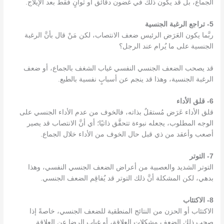
الجماع، بل قد يكون ذلك في غضون دقائق أو ثوانٍ فقط بعد الإيلاج.
5- تراجع الرغبة الجنسية
ربَّما يكون العَرَض الرئيس ضعف الانتصاب، لكن مَنْ قال بأنَّ الرغبة
الجنسية على ما يُرام عند الرجل؟
قد يصحب الضعف الجنسي النفسي غياب الشغف بالجماع، أو ضعف
الرغبة الجنسية، وهذا قد ينجم عن أسبابٍ نفسية بالطبع.
6- قلق الأداء
قلق الأداء عَرَض مُستقلٌ بذاته، فالخوف من عدم الأداء الجنسي على
الوجه المطلوب، يجعله نبوءة تتحقَّق ذاتيًا؛ أي أنَّ الانتصاب قد يصير
أصعب وأعقد من ذي قبل حال الخوف من الأداء خلال الجماع.
7- التوتر
التوتر الشديد والعصبية من أعراض الضعف الجنسي النفسي، وهذا
بدهي، لكن المشكلة أنَّ ذلك التوتر قد يُفاقِم الضعف الجنسي.
8- الاكتئاب
الاكتئاب أو الحزن من النتائج المنطقية للضعف الجنسي، خاصةً إذا
صحب ذلك الضعف مشكلات العلاقة، أو غياب الرضا عن العلاقة