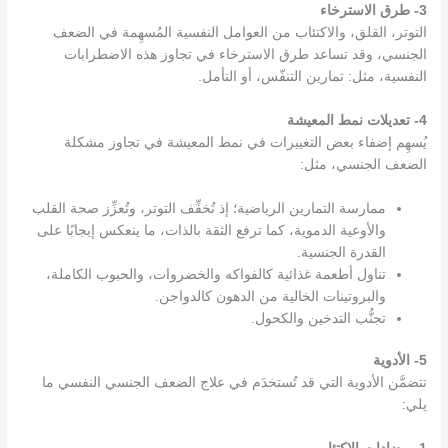
3- طرق الاسترخاء
التوتر، القلق، والاكتئاب من العوامل النفسية المُسهِمة في الضعف
الجنسي، وقد تساعد طرق الاسترخاء في تجاوز هذه الاضطرابات
النفسية، مثل: تمارين التنفّس، أو التأمل.
4- تعديلات نمط المعيشة
يُسهِم إضفاء بعض التغييرات في نمط المعيشة في تجاوز مشكلة
الضعف الجنسي، مثل:
ممارسة التمارين الرياضية؛ إذ تُخفِّف التوتر، وتُعزِّز صحة القلب
والأوعية الدموية، كما ترفع الثقة بالذات، ما ينعكس إيجابًا على
القدرة الجنسية.
تناول أطعمة غذائية كالفواكه والخضروات، والحبوب الكاملة،
والبروتينات الخالية من الدهون كالدواجن.
تجنُّب التدخين والكحول.
5- الأدوية
تتضمَّن الأدوية التي قد تُستخدَم في علاج الضعف الجنسي النفسي ما
يلي: