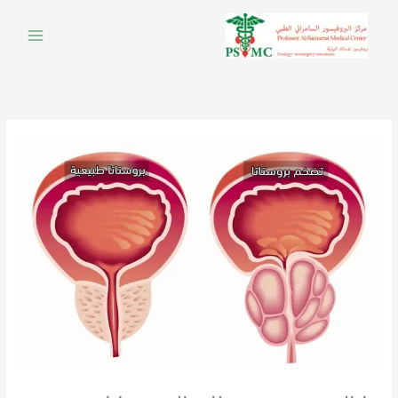
خطي
لى
لمحتوى