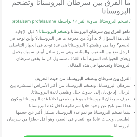
ما الفرق بين سرطان البروستاتا وتضخم
البروستاتا
/
تضخم البروستاتا
,
مدونة القراء
/ بواسطة
profalsam profalsamne
ماهو الفرق بين سرطان البروستاتا و
تضخم البروستاتا
؟
قبل الإجابة
على هذا السؤال لا بد أولًا من معرفة ما هي البروستاتا؟ وأين توجد في
الجسم؟ وما هي وظيفتها؟ البروستاتا هي غدة توجد في الجهاز التناسلي
للرجل تقع بين القضيب والمثانة، وهي تفرز سائل أبيض سميك يحمل
ويغذي الحيوانات المنوية أثناء القذف.سنتناول كل ما يخص سرطان
البروستاتا وتضخمها في هذه المقالة.
الفرق بين سرطان وتضخم البروستاتا من حيث التعريف
سرطان البروستاتا، وتضخم البروستاتا من أكثر الأمراض المنتشرة بين
الرجال؛ إذ يؤديان إلى حدوث خلل وظيفي لغدة البروستاتا.
يعرف سرطان البروستاتا بنمو غير طبيعي لخلايا غدة البروستاتا ويكون
هذا النمو ناتج عن وجود خلايا سرطانية داخل غدة البروستاتا.
بينما تضخم البروستاتا هو نمو غدة البروستاتا بشكل أكبر عن حجمها
الطبيعي، ويحدث عادةً مع التقدم في العمر، وهو أقل خطرًا من سرطان
البروستاتا.