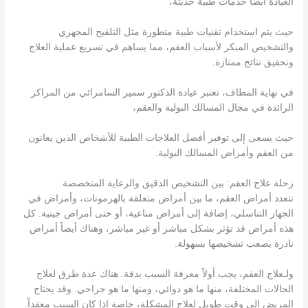
العيادة أيضًا خدمات طبية حديثة،
حيث يتم استخدام تقنيات طبية متطورة مثل التلقيح المجهري
والتشخيص المبكر لأسباب العقم، مما يساهم في تسريع عملية العلاج
وتحقيق نتائج ممتازة.
في نهاية المطاف، تعتبر عيادة الدكتور سمير السامرائي من المراكز
الرائدة في مجال المسالك البولية والعقم،
حيث يسعى إلى توفير أفضل العلاجات الطبية للأشخاص الذين يعانون
من العقم وأمراض المسالك البولية.
رحلة علاج العقم: بين التشخيص الدقيق والرعاية المتخصصة
تتعدد أمراض العقم، ما بين أمراض متعلقة بالهرمونات، وأمراض في
الجهاز التناسلي، إضافة إلى أمراض مناعية، أو حتى أمراض جينية. كل
هذه أمراض قد تؤثر بشكل مباشر أو غير مباشر، وهناك أيضاً أمراض
نادرة يصعب تشخيصها بسهولة.
ولـعلاج العقم، يجب أولاً معرفة السبب بدقة. هناك عدة طرق لعلاج
الحالات المختلفة، منها ما هو دوائي، ومنها ما هو جراحي. وقد يحتاج
المريض إلى وقت طويل لعلاج المشكلة، خاصة إذا كان السبب معقداً.