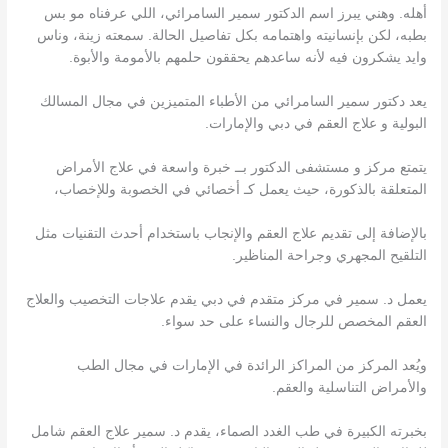
أهله. وهني يبرز اسم الدكتور سمير السامرائي، اللي عرفناه مو بس
بطبه، لكن بإنسانيته واهتمامه بكل تفاصيل الحالة. سمعته زينة، وناس
وايد يشكرون فيه لأنه ساعدهم يحققون حلمهم بالأمومة والأبوة.
يعد دكتور سمير السامرائي من الأطباء المتميزين في مجال المسالك
البولية و علاج العقم في دبي والإمارات.
يتمتع مركز و مستشفى الدكتور بــ خبرة واسعة في علاج الأمراض
المتعلقة بالذكورة، حيث يعمل كـ أخصائي في الخصوبة وللإخصاب،
بالإضافة إلى تقديم علاج العقم والإنجاب باستخدام أحدث التقنيات مثل
التلقيح المجهري وجراحة المناظير.
يعمل د. سمير في مركز متقدم في دبي يقدم علاجات التخصيب والعلاج
العقم المخصص للرجال والنساء على حد سواء.
ويُعد المركز من المراكز الرائدة في الإمارات في مجال الطب
والأمراض التناسلية والعقم.
بخبرته الكبيرة في طب الغدد الصماء، يقدم د. سمير علاج العقم شامل