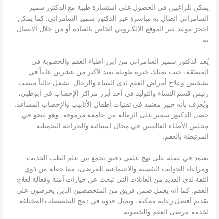
يمكن للراغبين في الحصول على استشارة طبية مع الدكتور سمير
السامرائي اتصال به مباشرة عبر الدكتور سمير السامرائي. كما يمكن
احجز موعد عبر الموقع الإلكتروني الخاص بالعيادة أو من خلال الاتصال
به.
يُعد الدكتور سمير السامرائي من أبرز أطباء العقم والخصوبة في
المنطقة، حيث يمتلك خبرة طويلة تمتد لأكثر من عشرين عاماً في
تشخيص وعلاج أمراض العقم لدى النساء والرجال. يشغل حالياً منصب
رئيس قسم النساء والتوليد في أحد أبرز مراكز الإخصاب في أبوظبي،
ويُعرف بأنه خبير معتمد في تقنيات أطفال الأنابيب والإخصاب المساعد.
حصل الدكتور سمير على الزمالة من جامعة مرموقة، وهو عضو في
مجلس الأطباء العالميين في مجال النسائية والجراحة التجميلية
المرتبطة بالعقم.
يعتمد في عمله على نهج علمي دقيق يجمع بين علم الطب الحديث
ومراعاة الجوانب النفسية والاجتماعية للمرضى، مما جعله من ذوي
الثقة لدى العديد من العائلات التي تبحث عن خيارات آمنة وفعالة لعلاج
العقم. كما أنه يعمل ضمن فريق من المتخصصين الذين يحرصون على
تقديم أفضل رعاية ممكنة، ويمثل قدوة في دمج التخصصات المختلفة
لخدمة مرضى العقم والخصوبة.