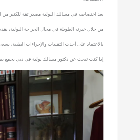
يعد اختصاصه في مسالك البولية مصدر ثقة للكثير من ال
من خلال خبرته الطويلة في مجال الجراحة البولية، يق
بالاعتماد على أحدث التقنيات والإجراءات الطبية، يسع
إذا كنت تبحث عن دكتور مسالك بولية في دبي يجمع بين ا