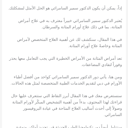
إذاً، يمكن أن يكون الدكتور سمير السامرائي هو الحل الأمثل لمشكلتك.
يُعتبر الدكتور سمير السامرائي خبيراً معترف به في علاج أمراض
المثانة، بما في ذلك علاج أورام المثانة والسرطان.
في هذا المقال، سنكشف لك عن أهمية العلاج المتخصص لأمراض
المثانة وخاصةً علاج أورام المثانة.
تعد أمراض المثانة من الأمراض الخطيرة التي يجب التعامل معها بحذر
وفوراً لتفادي المضاعفات.
ومن هنا، يأتي دور الدكتور سمير السامرائي كواحد من أفضل أطباء
الأورام في دبي لتقديم الخدمات الطبية المتخصصة لمثل هذه الحالات.
سنستعرض معك في هذا المقال أبرز النقاط التي ستتعرف عليها حال
قراءتك لهذا المحتوى، بدءاً من أهمية التشخيص المبكّر لأورام المثانة
وصولاً إلى أحدث أساليب العلاج المتاحة في عيادة البروفيسور
السامرائي.
سنتناول أيضاً دور تكنولوجيا الطب الحديثة في تحديد أماكن ونوعية