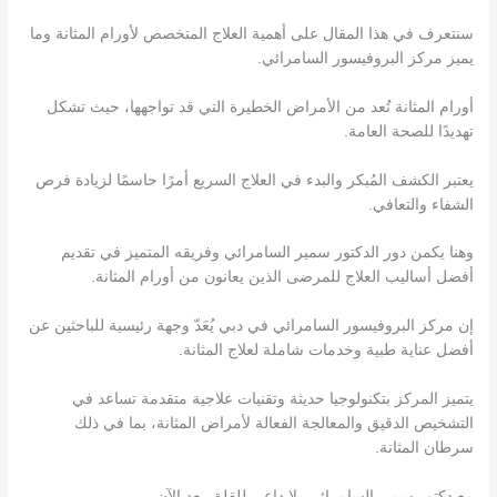
سنتعرف في هذا المقال على أهمية العلاج المتخصص لأورام المثانة وما
يميز مركز البروفيسور السامرائي.
أورام المثانة تُعد من الأمراض الخطيرة التي قد تواجهها، حيث تشكل
تهديدًا للصحة العامة.
يعتبر الكشف المُبكر والبدء في العلاج السريع أمرًا حاسمًا لزيادة فرص
الشفاء والتعافي.
وهنا يكمن دور الدكتور سمير السامرائي وفريقه المتميز في تقديم
أفضل أساليب العلاج للمرضى الذين يعانون من أورام المثانة.
إن مركز البروفيسور السامرائي في دبي يُعَدّ وجهة رئيسية للباحثين عن
أفضل عناية طبية وخدمات شاملة لعلاج المثانة.
يتميز المركز بتكنولوجيا حديثة وتقنيات علاجية متقدمة تساعد في
التشخيص الدقيق والمعالجة الفعالة لأمراض المثانة، بما في ذلك
سرطان المثانة.
مع دكتور سمير السامرائي، لا داعي للقلق بعد الآن.