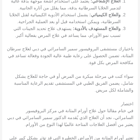
العلاج الإشعاعي:
يعتمد على استخدام أشعة موجهة بدقة عالية
لتدمير الخلايا السرطانية بدقة، مما يقلل من آثاره الجانبية.
والعلاج الكيميائي:
يشمل استخدام الأدوية الكيميائية لقتل الخلايا
السرطانية، ويمكن استخدامه قبل أو بعد العملية الجراحية.
والعلاج المستهدف بالأدوية:
يستهدف علاج تحديد الجينات التي
تسبب نمو الأورام، مما يساعد في علاج المرض بفعالية أكبر.
باختيارك مستشفى البروفيسور سمير السامرائي في دبي لعلاج سرطان
المثانة، تضمن الحصول على رعاية طبية عالية الجودة وفعالة تساعد في
مكافحة المرض بكل قوة.
سواء كنت في مرحلة مبكرة من المرض أو في حاجة للعلاج بشكل
شامل، يضمن الفريق الطبي في المستشفى تقديم الرعاية المناسبة
والشاملة لكل مريض.
اختصار
في ختام مقالنا حول علاج أورام المثانة في مركز البروفيسور
السامرائي، نجد أن العلاج الذي يُقدمه الدكتور سمير السامرائي في دبي
يعتبر من أفضل العلاجات المتاحة عالميًا لهذا النوع من الأورام.
تعتبر أورام المثانة من الأمراض الخطيرة التي قد تؤثر بشكل كبير على