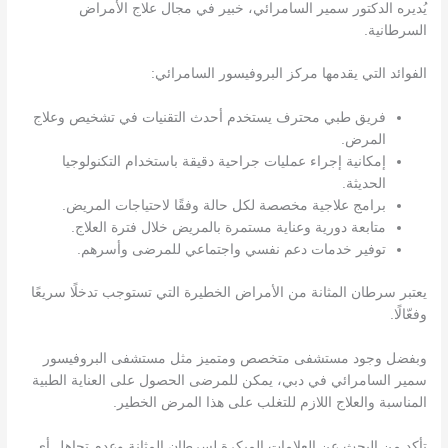
يُديره الدكتور سمير السامرائي، خبير في مجال علاج الأمراض
السرطانية.
الفوائد التي يقدمها مركز البروفيسور السامرائي:
فريق طبي محترف يستخدم أحدث التقنيات في تشخيص وعلاج
المرض.
إمكانية إجراء عمليات جراحية دقيقة باستخدام التكنولوجيا
الحديثة.
برامج علاجية مخصصة لكل حالة وفقًا لاحتياجات المريض.
متابعة دورية وعناية مستمرة بالمريض خلال فترة العلاج.
توفير خدمات دعم نفسي واجتماعي للمرضى وأسرهم.
يعتبر سرطان المثانة من الأمراض الخطيرة التي تستوجب تدخلًا سريعًا
وفعّالًا.
وبفضل وجود مستشفى متخصص ومتميز مثل مستشفى البروفيسور
سمير السامرائي في دبي، يمكن للمرضى الحصول على العناية الطبية
المناسبة والعلاج اللازم للتغلب على هذا المرض الخطير.
تأكد من البحث عن العلامات المبكرة لسرطان المثانة وعدم تجاهل أي