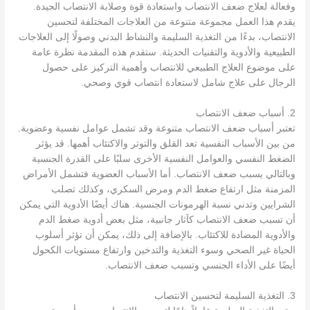
وفعالة لعلاج ضعف الانتصاب واستعادة قوة وصلابة الانتصاب الجيدة.
يقدم هذا العمل مجموعة متنوعة من العلاجات المختلفة لتحسين
الانتصاب، بدءًا من التغذية السليمة والنشاط البدني وصولًا إلى العلاجات
الطبيعية والأدوية والتقنيات الحديثة. ستقدم هذه المقدمة نظرة عامة
على موضوع العلاج الطبيعي للانتصاب وأهمية التركيز على حصول
الرجال على علاج شامل لاستعادة انتصاب قوي وصحي.
2. أسباب ضعف الانتصاب
تعتبر أسباب ضعف الانتصاب متنوعة وقد تشمل عوامل نفسية وعضوية.
من بين الأسباب النفسية تعد القلق والتوتر والاكتئاب أهمها. قد يؤثر
الضغط النفسي والعوامل النفسية الأخرى سلبًا على القدرة الجنسية
وبالتالي يسبب ضعف الانتصاب. أما الأسباب العضوية فتشمل الأمراض
المزمنة مثل ارتفاع ضغط الدم ومرض السكري، وكذلك تصلب
الشرايين وتدني نسبة الهرمونات الجنسية. هناك أيضًا الأدوية التي يمكن
أن تسبب ضعف الانتصاب كآثار جانبية، مثل بعض أدوية ضغط الدم
والأدوية المضادة للاكتئاب. بالإضافة إلى ذلك، يمكن أن تؤثر أسلوب
الحياة غير الصحي وسوء التغذية والتدخين وارتفاع مستويات الكحول
أيضًا على الأداء الجنسي وتسبب ضعف الانتصاب.
3. التغذية السليمة لتحسين الانتصاب