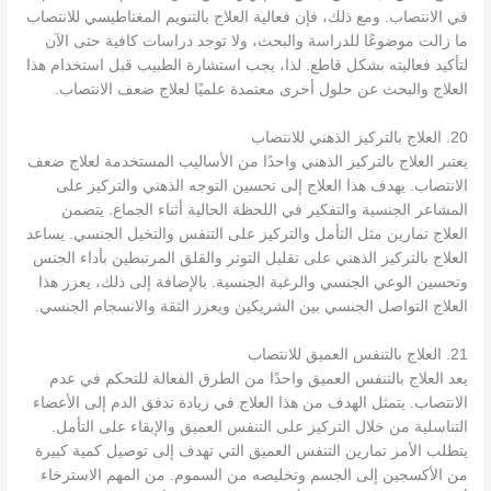
في الانتصاب. ومع ذلك، فإن فعالية العلاج بالتنويم المغناطيسي للانتصاب
ما زالت موضوعًا للدراسة والبحث، ولا توجد دراسات كافية حتى الآن
لتأكيد فعاليته بشكل قاطع. لذا، يجب استشارة الطبيب قبل استخدام هذا
العلاج والبحث عن حلول أخرى معتمدة علميًا لعلاج ضعف الانتصاب.
20. العلاج بالتركيز الذهني للانتصاب
يعتبر العلاج بالتركيز الذهني واحدًا من الأساليب المستخدمة لعلاج ضعف
الانتصاب. يهدف هذا العلاج إلى تحسين التوجه الذهني والتركيز على
المشاعر الجنسية والتفكير في اللحظة الحالية أثناء الجماع. يتضمن
العلاج تمارين مثل التأمل والتركيز على التنفس والتخيل الجنسي. يساعد
العلاج بالتركيز الذهني على تقليل التوتر والقلق المرتبطين بأداء الجنس
وتحسين الوعي الجنسي والرغبة الجنسية. بالإضافة إلى ذلك، يعزز هذا
العلاج التواصل الجنسي بين الشريكين ويعزز الثقة والانسجام الجنسي.
21. العلاج بالتنفس العميق للانتصاب
يعد العلاج بالتنفس العميق واحدًا من الطرق الفعالة للتحكم في عدم
الانتصاب. يتمثل الهدف من هذا العلاج في زيادة تدفق الدم إلى الأعضاء
التناسلية من خلال التركيز على التنفس العميق والإبقاء على التأمل.
يتطلب الأمر تمارين التنفس العميق التي تهدف إلى توصيل كمية كبيرة
من الأكسجين إلى الجسم وتخليصه من السموم. من المهم الاسترخاء