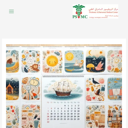
خطي
لى
لمحتوى