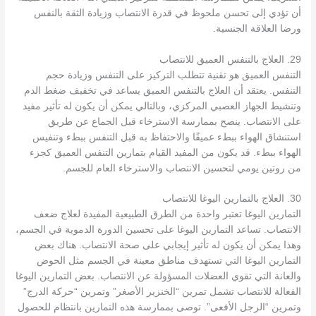
أن تؤدي إلى تحسن ملحوظ في قدرة الانتصاب وزيادة الثقة بالنفس
ورضا العلاقة الجنسية.
29. العلاج بالتنفس العميق للانتصاب
التنفس العميق هو تقنية تتطلب التركيز على التنفس وزيادة حجم
التنفس. يعتقد أن العلاج بالتنفس العميق يساعد في تخفيف ضغط الدم
وتنشيط الجهاز العصبي المركزي، وبالتالي يمكن أن يكون له تأثير مفيد
على الانتصاب. ينصح بممارسة الاسترخاء قبل الجماع عن طريق
استنشاق الهواء ببطء عميقًا والاحتفاظ به قبل التنفس ببطء وتنفيس
الهواء ببطء. قد يكون من المفيد القيام بتمارين التنفس العميق كجزء
من روتين يومي لتحسين الانتصاب والاسترخاء العام للجسم.
30. العلاج بالتمارين اليوغا للانتصاب
التمارين اليوغا تعتبر واحدة من الطرق الطبيعية المفيدة لعلاج ضعف
الانتصاب. تساعد التمارين اليوغا على تحسين الدورة الدموية في الجسم،
وهذا يمكن أن يكون له تأثير إيجابي على صحة الانتصاب. هناك بعض
التمارين اليوغا التي تستهدف مناطق معينة في الجسم مثل الحوض
والعانة التي تقوي العضلات المسؤولة عن الانتصاب. بعض التمارين اليوغا
الفعالة للانتصاب تشمل تمرين “الخنزير الأصغر” وتمرين “حركة الدرج”
وتمرين “الرجل الأفعى”. توصى بممارسة هذه التمارين بانتظام للحصول