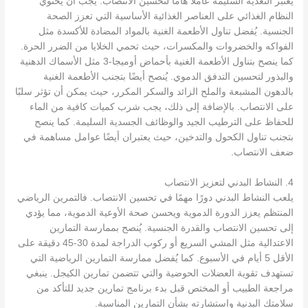
يعتبر التغذية السليمة عاملاً هامًا لتحسين الانتصاب. يجب أن يحتوي
النظام الغذائي على العناصر الغذائية الأساسية التي تعزز الصحة
الجنسية. يُفضل تناول الأطعمة الغنية بالمواد المضادة للأكسدة مثل
الفواكه والخضروات والمكسرات، حيث تحمي الخلايا من الضرر الحرة.
كما ينصح بتناول الأطعمة الغنية بأحماض أوميجا-3 مثل الأسماك الدهنية
والبذور لتحسين التدفق الدموي. يُنصح أيضًا بتجنب الأطعمة الغنية
بالدهون المشبعة والملح الزائد والسكر المكرر، حيث يمكن أن تؤثر سلبًا
على الانتصاب. بالإضافة إلى ذلك، يجب شرب كميات كافية من الماء
للحفاظ على الترطيب الجيد والوظائف الجسدية السليمة. كما ينصح
بتجنب تناول الكحول والتدخين، حيث يعتبران أيضًا عوامل مساهمة في
ضعف الانتصاب.
4. النشاط البدني لتعزيز الانتصاب
يلعب النشاط البدني دورًا مهمًا في تحسين الانتصاب. فالتمرين الرياضي
المنتظم يعزز الدورة الدموية ويحسن صحة الأوعية الدموية، مما يؤدي
إلى تحسين الانتصاب والقدرة الجنسية. يُنصح بممارسة التمارين
الاعتدالية مثل المشي السريع أو ركوب الدراجة لمدة 30-45 دقيقة على
الأقل 5 أيام في الأسبوع. كما يُفضل ممارسة التمارين الرياضية التي
تستهدف تقوية العضلات الحوضية والتي تتضمن تمارين الكيجل. ينبغي
مراجعة الطبيب أو المختص قبل بدء برنامج تمارين جديد للتأكد من
سلامتك البدنية واستشارته بشأن التمارين المناسبة.