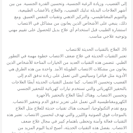
إلى القضيب، وزيادة الرغبة الجنسية، وتحسين القدرة الجنسية. من بين
أشهر العلاجات البديلة تدليك القضيب، والعلاج بالأعشاب الطبيعية،
والتنويم المغناطيسي، والتركيز الذهني وتقنيات التنفس العميق. ومع
ذلك، ينبغي على الأشخاص الذين يعانون من مشاكل في الانتصاب
استشارة الطبيب قبل استخدام أي علاج بديل للحصول على تقييم مهني
وتوجيه علاجي مناسب.
26. العلاج بالتقنيات الحديثة للانتصاب
تعتبر التقنيات الحديثة في علاج ضعف الانتصاب خطوة مهمة في التطور
الطبي. تتضمن هذه التقنيات العديد من الخيارات المتاحة للأشخاص الذين
يعانون من مشكلات الانتصاب الطويلة الأمد. واحدة من هذه الطرق هي
الأدوية مثل فياغرا وسياليس التي تعمل على زيادة تدفق الدم إلى
القضيب وتحسين الانتصاب. كما تشمل التقنيات الحديثة أيضًا العلاجات
بالتحفيز الكهربائي والتي تستخدم تيارات كهربائية للتحفيز الجنسي
وتحسين الانتصاب. وهناك أيضًا العلاج بالتحفيز بالأجهزة
الكهرومغناطيسية التي تعمل على تعزيز تدفق الدم وتحفيز الانتصاب.
ومع تقدم التكنولوجيا، أصبحت هناك تقنيات حديثة للعلاج مثل العلاج
بالموجات فوق الصوتية والليزر والتي تهدف لتحسين الانتصاب. تعتبر هذه
التقنيات فعالة وآمنة وتحظى باهتمام كبير في مجال علاج ضعف
الانتصاب. بفضل هذه التقنيات الحديثة، أصبح لدينا اليوم المزيد من