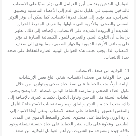
العوامل، التدخين يعد من أبرز العوامل التي تؤثر سلبًا على الانتصاب.
فالتدخين يتسبب في تقليل تدفق الدم إلى الأعضاء التناسلية وتضييق
الشرايين، مما يؤدي إلى تقليل قدرة الانتصاب. كما يمكن أن يؤثر التوتر
النفسي والصحي، والأدوية التي تتناولها، والتعرض المفرط للحرارة
الشديدة أو البرودة الشديدة على الانتصاب. بالإضافة إلى ذلك، تظهر
دراسات أن التلوث البيئي والتعرض للمواد الكيميائية الضارة قد يؤثر
على وظائف الأوعية الدموية والجهاز العصبي، مما يؤدي إلى ضعف
الانتصاب. لذا، يجب تجنب هذه العوامل البيئية الضارة للحفاظ على صحة
جيدة للانتصاب.
11. الوقاية من ضعف الانتصاب
من أجل الوقاية من ضعف الانتصاب، ينبغي اتباع بعض الإرشادات
الهامة. أولاً، يجب الحفاظ على نمط حياة صحي ومتوازن، من خلال
تناول الغذاء الصحي وممارسة النشاط البدني بانتظام. كما ينصح بتجنب
العادات السيئة مثل التدخين وتناول الكحول بكميات كبيرة. بالإضافة إلى
ذلك، يجب الحد من التوتر والقلق وممارسة تقنيات الاسترخاء كالتأمل
والتنفس العميق. وللحفاظ على صحة الانتصاب، ينبغي أيضًا الانتباه إلى
إدارة الوزن وتحافظ على مستوى السكر والضغط الدموي في المدى
الطبيعي. وعلاوة على ذلك، يعتبر الحفاظ على حياة جنسية نشطة وجود
علاقة جيدة ومفتوحة مع الشريك من أهم العوامل للوقاية من ضعف