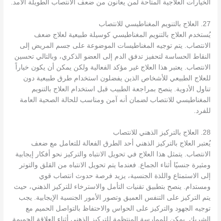
الخيارات العلاجية المتاحة لمن يعانون من ضعف الانتصاب الطويلة الأمد.
27. العلاج بالتنويم المغناطيسي للانتصاب
يُستخدم العلاج بالتنويم المغناطيسي كوسيلة طبيعية لعلاج ضعف
الانتصاب. يتم توجيه المغناطيسات الموضوعة على جسم المريض إلى
النقاط الحساسة لتحفيز تدفق الدم إلى العضو الذكري، وبالتالي تحسين
الانتصاب. يعتبر هذا العلاج غير مؤكد الفعالية ولكن يمكن أن يكون خياراً
للعلاج الطبيعي للأشخاص الذين يفضلون استخدام طرق طبيعية دون
تناول الأدوية. ينصح بمراجعة الطبيب قبل استخدام العلاج بالتنويم
المغناطيسي للانتصاب لضمان أنه آمن ومناسب للحالة الصحية العامة
للفرد.
28. العلاج بالتركيز الذهني للانتصاب
يُعتبر العلاج بالتركيز الذهني أحد الطرق الفعالة للتعامل مع ضعف
الانتصاب. يتمثل هذا العلاج في تحويل الانتباه والتركيز نحو أفكار إيجابية
ومثيرة جنسيًا أثناء الجماع. فعندما يتم تحويل الانتباه من القلق والتوتر
إلى الاستمتاع واللذة الجنسية، يزيد فرصة حدوث انتصاب قوي
ومستدام. ينصح بتطبيق تقنيات التأمل والاسترخاء للتركيز الذهني، حيث
يتم التركيز على التنفس العميق وتصور الأمور الجنسية الإيجابية. يجب
توجيه الجهود والتركيز على الحواس والاحتفاظ بالتواصل الحميم مع
الشريك. يمكن للممارسة المنتظمة للتركيز الذهني أثناء العلاقة الحميمة