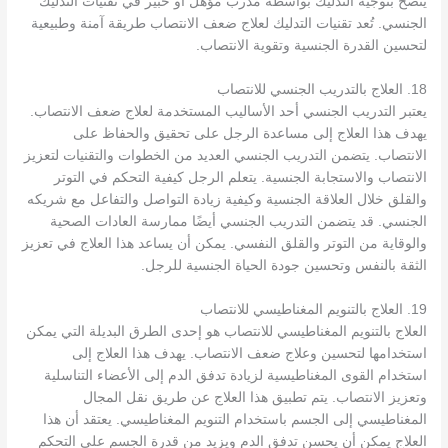
يُنصح بتوجيه التدليك بواسطة مُدرب مؤهل أو خبير في تقنيات التدليك
الجنسي. تُعد تقنيات التدليك لعلاج ضعف الانتصاب طريقة آمنة وطبيعية
لتحسين القدرة الجنسية وتقوية الانتصاب.
18. العلاج بالتدريب الجنسي للانتصاب
يعتبر التدريب الجنسي أحد الأساليب المستخدمة لعلاج ضعف الانتصاب.
يهدف هذا العلاج إلى مساعدة الرجل على تحقيق والحفاظ على
الانتصاب. يتضمن التدريب الجنسي العديد من الخطوات والتقنيات لتعزيز
الانتصاب والاستجابة الجنسية. يتعلم الرجل كيفية التحكم في التوتر
والقلق خلال العلاقة الجنسية وكيفية زيادة التواصل والتفاعل مع شريكه
الجنسي. قد يتضمن التدريب الجنسي أيضًا ممارسة العادات الصحية
والوقاية من التوتر والقلق النفسي. يمكن أن يساعد هذا العلاج في تعزيز
الثقة بالنفس وتحسين جودة الحياة الجنسية للرجل.
19. العلاج بالتنويم المغناطيسي للانتصاب
العلاج بالتنويم المغناطيسي للانتصاب هو إحدى الطرق البديلة التي يمكن
استخدامها لتحسين وعلاج ضعف الانتصاب. يهدف هذا العلاج إلى
استخدام القوى المغناطيسية لزيادة تدفق الدم إلى الأعضاء التناسلية
وتعزيز الانتصاب. يتم تطبيق هذا العلاج عن طريق نقل المجال
المغناطيسي إلى الجسم باستخدام التنويم المغناطيسي. يعتقد أن هذا
العلاج يمكن أن يحسن تدفق الدم ويزيد من قدرة الجسم على التحكم