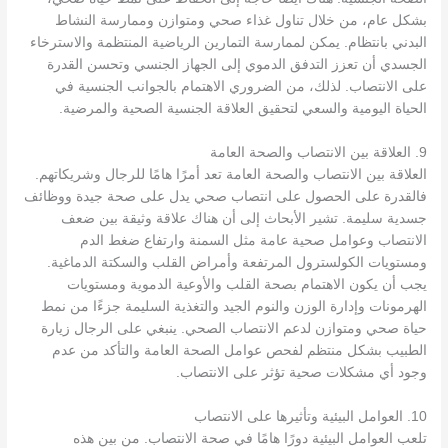
بشكل عام، من خلال تناول غذاء صحي ومتوازن وممارسة النشاط
البدني بانتظام. يمكن لممارسة التمارين الرياضية المنتظمة والاسترخاء
الجسدي أن تعزز التدفق الدموي إلى الجهاز الجنسي وتحسن القدرة
على الانتصاب. لذلك، من الضروري الاهتمام بالجوانب الجنسية في
الحياة اليومية والسعي لتحقيق العلاقة الجنسية الصحية والمرضية.
9. العلاقة بين الانتصاب والصحة العامة
العلاقة بين الانتصاب والصحة العامة تعد أمرًا هامًا للرجال وشريكاتهم.
فالقدرة على الحصول على انتصاب صحي يدل على صحة جيدة ووظائف
جسدية سليمة. تشير الأبحاث إلى أن هناك علاقة وثيقة بين ضعف
الانتصاب وعوامل صحية عامة مثل السمنة وارتفاع ضغط الدم
ومستويات الكولسترول المرتفعة وأمراض القلب والسكتة الدماغية.
يجب أن يكون الاهتمام بصحة القلب والأوعية الدموية ومستويات
الهرمونات وإدارة الوزن والنوم الجيد والتغذية السليمة جزءًا من نمط
حياة صحي ومتوازن لدعم الانتصاب الصحي. ينبغي على الرجال زيارة
الطبيب بشكل منتظم لفحص عوامل الصحة العامة والتأكد من عدم
وجود أي مشكلات صحية تؤثر على الانتصاب.
10. العوامل البيئية وتأثيرها على الانتصاب
تلعب العوامل البيئية دورًا هامًا في صحة الانتصاب. من بين هذه