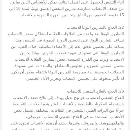
أثناء التنفس للحصول على أفضل النتائج. يمكن للأشخاص الذين يعانون
من ضعف الانتصاب ممارسة تمارين التنفس العميق يوميًا لمدة 10 إلى
15 دقيقة للتخفيف من القلق وتحسين الدورة الدموية والانتصاب.
22. العلاج بالتمارين اليوغا للانتصاب
التمارين اليوغا تعد واحدة من العلاجات الفعّالة لمشاكل ضعف الانتصاب.
تساعد التمارين اليوغا على تحسين الدورة الدموية في الجسم، وهذا
يساعد على تحسين تدفق الدم إلى الأعضاء التناسلية. هناك العديد من
التمارين اليوغا التي تستهدف تقوية عضلات الحوض، وهذا يحسن
الانتصاب ويزيد من القدرة الجنسية. بعض التمارين الفعّالة للانتصاب
تشمل التنفس العميق، والجلوس المتقاطع، والتمددات التي تستهدف
العضلات الحوضية. بدء ممارسة التمارين اليوغا بانتظام يمكن أن يكون
له تأثير ملحوظ على تحسين الانتصاب وتعزيز الأداء الجنسي.
23. العلاج بالعلاج الشعبي للانتصاب
العلاج الشعبي للانتصاب هو نهج بديل يهدف إلى علاج ضعف الانتصاب
باستخدام المكونات الطبيعية والأعشاب. تُعتبر هذه العلاجات التقليدية
جزءًا من التراث الطبي الشعبي في الثقافات المختلفة. تشمل بعض
الأعشاب المستخدمة في العلاج الشعبي للانتصاب الغرنوقي،
والملكهشوشة، والمروغنا، وغيرها. يعتقد أن هذه الأعشاب تحتوي على
مكونات طبيعية قد تساهم في تحسين تدفق الدم إلى القضيب وزيادة