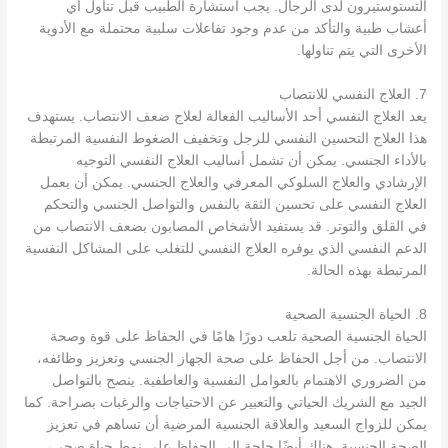
التستوستيرون لدى الرجال. يجب استشارة الطبيب قبل تناول أي
أعشاب طبية والتأكد من عدم وجود تفاعلات سلبية محتملة مع الأدوية
الأخرى التي يتم تناولها.
7. العلاج النفسي للانتصاب
يعد العلاج النفسي أحد الأساليب الفعالة لعلاج ضعف الانتصاب. يستهدف
هذا العلاج التحسين النفسي للرجل وتخفيف الضغوط النفسية المرتبطة
بالأداء الجنسي. يمكن أن تشمل أساليب العلاج النفسي التوجيه
الإرشادي والعلاج السلوكي المعرفي والعلاج الجنسي. يمكن أن يعمل
العلاج النفسي على تحسين الثقة بالنفس والتواصل الجنسي والتحكم
في القلق والتوتر. قد يستفيد الأشخاص المصابون بضعف الانتصاب من
الدعم النفسي الذي يوفره العلاج النفسي للتغلب على المشاكل النفسية
المرتبطة بهذه الحالة.
8. الحياة الجنسية الصحية
الحياة الجنسية الصحية تلعب دورًا هامًا في الحفاظ على قوة وصحة
الانتصاب. من أجل الحفاظ على صحة الجهاز الجنسي وتعزيز وظائفه،
من الضروري الاهتمام بالعوامل النفسية والعاطفية. ينصح بالتواصل
الجيد مع الشريك الحياتي والتعبير عن الاحتياجات والرغبات بصراحة. كما
يمكن للزواج السعيد والعلاقة الجنسية المرضية أن تساهم في تعزيز
الصحة الجنسية. هناك أيضًا حاجة إلى الحفاظ على نمط حياة صحي،