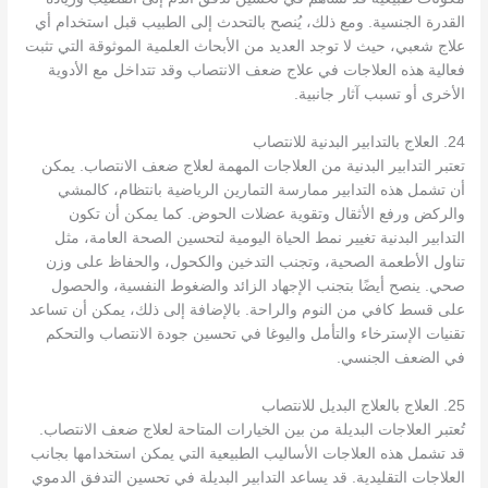
القدرة الجنسية. ومع ذلك، يُنصح بالتحدث إلى الطبيب قبل استخدام أي
علاج شعبي، حيث لا توجد العديد من الأبحاث العلمية الموثوقة التي تثبت
فعالية هذه العلاجات في علاج ضعف الانتصاب وقد تتداخل مع الأدوية
الأخرى أو تسبب آثار جانبية.
24. العلاج بالتدابير البدنية للانتصاب
تعتبر التدابير البدنية من العلاجات المهمة لعلاج ضعف الانتصاب. يمكن
أن تشمل هذه التدابير ممارسة التمارين الرياضية بانتظام، كالمشي
والركض ورفع الأثقال وتقوية عضلات الحوض. كما يمكن أن تكون
التدابير البدنية تغيير نمط الحياة اليومية لتحسين الصحة العامة، مثل
تناول الأطعمة الصحية، وتجنب التدخين والكحول، والحفاظ على وزن
صحي. ينصح أيضًا بتجنب الإجهاد الزائد والضغوط النفسية، والحصول
على قسط كافي من النوم والراحة. بالإضافة إلى ذلك، يمكن أن تساعد
تقنيات الإسترخاء والتأمل واليوغا في تحسين جودة الانتصاب والتحكم
في الضعف الجنسي.
25. العلاج بالعلاج البديل للانتصاب
تُعتبر العلاجات البديلة من بين الخيارات المتاحة لعلاج ضعف الانتصاب.
قد تشمل هذه العلاجات الأساليب الطبيعية التي يمكن استخدامها بجانب
العلاجات التقليدية. قد يساعد التدابير البديلة في تحسين التدفق الدموي