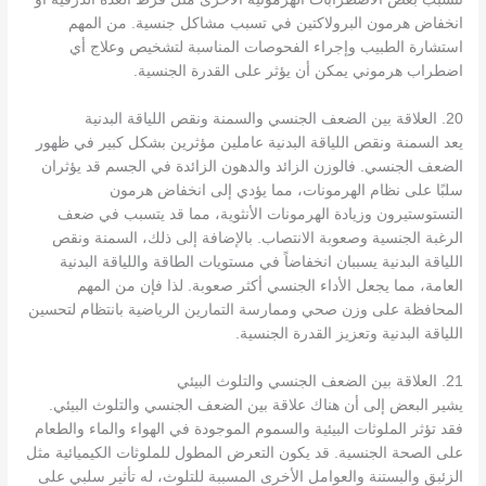
انخفاض هرمون البرولاكتين في تسبب مشاكل جنسية. من المهم
استشارة الطبيب وإجراء الفحوصات المناسبة لتشخيص وعلاج أي
اضطراب هرموني يمكن أن يؤثر على القدرة الجنسية.
20. العلاقة بين الضعف الجنسي والسمنة ونقص اللياقة البدنية
يعد السمنة ونقص اللياقة البدنية عاملين مؤثرين بشكل كبير في ظهور
الضعف الجنسي. فالوزن الزائد والدهون الزائدة في الجسم قد يؤثران
سلبًا على نظام الهرمونات، مما يؤدي إلى انخفاض هرمون
التستوستيرون وزيادة الهرمونات الأنثوية، مما قد يتسبب في ضعف
الرغبة الجنسية وصعوبة الانتصاب. بالإضافة إلى ذلك، السمنة ونقص
اللياقة البدنية يسببان انخفاضاً في مستويات الطاقة واللياقة البدنية
العامة، مما يجعل الأداء الجنسي أكثر صعوبة. لذا فإن من المهم
المحافظة على وزن صحي وممارسة التمارين الرياضية بانتظام لتحسين
اللياقة البدنية وتعزيز القدرة الجنسية.
21. العلاقة بين الضعف الجنسي والتلوث البيئي
يشير البعض إلى أن هناك علاقة بين الضعف الجنسي والتلوث البيئي.
فقد تؤثر الملوثات البيئية والسموم الموجودة في الهواء والماء والطعام
على الصحة الجنسية. قد يكون التعرض المطول للملوثات الكيميائية مثل
الزئبق والبستنة والعوامل الأخرى المسببة للتلوث، له تأثير سلبي على