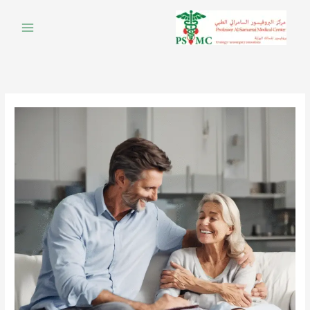
خطي
لى
لمحتوى