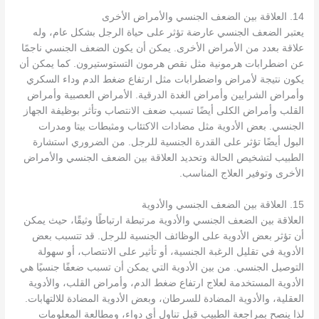
14. العلاقة بين الضعف الجنسي والأمراض الأخرى
يعتبر الضعف الجنسي عارضة تؤثر على حياة الرجل بشكل عام، وله
علاقة بعدد من الأمراض الأخرى. يمكن أن يكون الضعف الجنسي ناجمًا
عن اضطرابات هرمونية مثل نقص هرمون التستوستيرون. كما يمكن أن
يكون نتيجة لأمراض واضطرابات مثل ارتفاع ضغط الدم وداء السكري
وأمراض الشرايين وأمراض الغدة الدرقية. الأمراض العصبية وأمراض
القلب وأمراض الكلى أيضًا تسبب ضعف الانتصاب وتأثر بوظيفة الجهاز
الجنسي. بعض الأدوية مثل مضادات الاكتئاب ومثبطات بيتا ومدرات
البول أيضًا تؤثر على القدرة الجنسية للرجل. من الضروري استشارة
الطبيب لتشخيص الحالة وتحديد العلاقة بين الضعف الجنسي والأمراض
الأخرى وتوفير العلاج المناسب.
15. العلاقة بين الضعف الجنسي والأدوية
العلاقة بين الضعف الجنسي والأدوية مرتبطة ارتباطًا وثيقًا، حيث يمكن
أن تؤثر بعض الأدوية على الوظائف الجنسية للرجل. قد تتسبب بعض
الأدوية في تقليل الرغبة الجنسية، أو تأثير على الانتصاب، أو سهولة
التوصيل الجنسي. من بين الأدوية التي يمكن أن تسبب ضعفًا جنسيًا هي
الأدوية المستخدمة لعلاج ارتفاع ضغط الدم، وأمراض القلب، والأدوية
العقلية، والأدوية المضادة للسرطان، وبعض الأدوية المضادة للالتهابات.
لذا ينصح بمراجعة الطبيب قبل تناول أي دواء، ومطالعة المعلومات