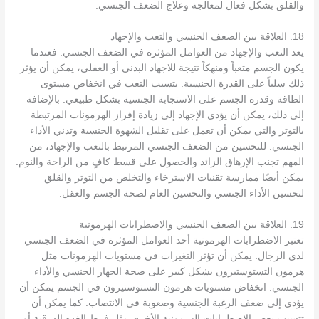
والقلق بشكل فعال لمعالجة وعلاج الضعف الجنسي.
18. العلاقة بين الضعف الجنسي والتعب والإجهاد
يعد التعب والإجهاد من العوامل المؤثرة في الضعف الجنسي. فعندما
يكون الجسم متعباً ومنهكاً نتيجة للاجهاد البدني أو العقلي، يمكن أن يؤثر
ذلك سلباً على القدرة الجنسية. يتسبب التعب في انخفاض مستوى
الطاقة وقدرة الجسم على الاستجابة الجنسية بشكل طبيعي. بالإضافة
إلى ذلك، يمكن أن يؤدي الإجهاد إلى زيادة إفراز الهرمونات المرتبطة
بالتوتر والتي يمكن أن تعمل على تقليل الشهوة الجنسية وتدني الأداء
الجنسي. للتحسين من الضعف الجنسي المرتبط بالتعب والإجهاد، من
المهم تجنب الإرهاق الزائد والحصول على قسط كافٍ من الراحة والنوم.
يمكن أيضًا ممارسة تقنيات الاسترخاء والتخلص من التوتر والقلق
لتحسين الأداء الجنسي والتحسين العام لصحة الجسم والعقل.
19. العلاقة بين الضعف الجنسي والاضطرابات الهرمونية
تعتبر الاضطرابات الهرمونية أحد العوامل المؤثرة في الضعف الجنسي
لدى الرجال. يمكن أن تؤثر التغيرات في مستويات الهرمونات مثل
هرمون التستوستيرون بشكل كبير على صحة الجهاز الجنسي والأداء
الجنسي. انخفاض مستويات هرمون التستوستيرون في الجسم يمكن أن
يؤدي إلى ضعف الرغبة الجنسية وصعوبة في الانتصاب. كما يمكن أن
تتسبب بعض الاضطرابات الهرمونية الأخرى مثل فرط الغده الدرقية أو