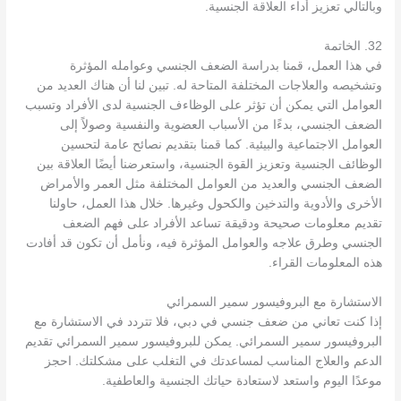
وبالتالي تعزيز أداء العلاقة الجنسية.
32. الخاتمة
في هذا العمل، قمنا بدراسة الضعف الجنسي وعوامله المؤثرة
وتشخيصه والعلاجات المختلفة المتاحة له. تبين لنا أن هناك العديد من
العوامل التي يمكن أن تؤثر على الوظاءف الجنسية لدى الأفراد وتسبب
الضعف الجنسي، بدءًا من الأسباب العضوية والنفسية وصولاً إلى
العوامل الاجتماعية والبيئية. كما قمنا بتقديم نصائح عامة لتحسين
الوظائف الجنسية وتعزيز القوة الجنسية، واستعرضنا أيضًا العلاقة بين
الضعف الجنسي والعديد من العوامل المختلفة مثل العمر والأمراض
الأخرى والأدوية والتدخين والكحول وغيرها. خلال هذا العمل، حاولنا
تقديم معلومات صحيحة ودقيقة تساعد الأفراد على فهم الضعف
الجنسي وطرق علاجه والعوامل المؤثرة فيه، ونأمل أن تكون قد أفادت
هذه المعلومات القراء.
الاستشارة مع البروفيسور سمير السمرائي
إذا كنت تعاني من ضعف جنسي في دبي، فلا تتردد في الاستشارة مع
البروفيسور سمير السمرائي. يمكن للبروفيسور سمير السمرائي تقديم
الدعم والعلاج المناسب لمساعدتك في التغلب على مشكلتك. احجز
موعدًا اليوم واستعد لاستعادة حياتك الجنسية والعاطفية.