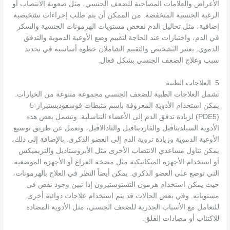
الأعراض والعلامات المصاحبة للضعف الجنسي، مثل صعوبة الانتصاب أو
الرغبة الجنسية المنخفضة. من الممكن أن يتم طلب إجراءات تشخيصية
إضافية، مثل تحاليل الدم لفحص مستويات الهرمونات الجنسية والسكر
في الدم، واختبارات عند الحاجة لتقييم وضع الأوعية الدموية والتدفق
الدموي. يعتبر التشخيص والتقييم الشاملان خطوة أساسية في تحديد
سبب وعلاج الضعف الجنسي بشكل فعال.
5. العلاجات الطبية
تشمل العلاجات الطبية للضعف الجنسي مجموعة متنوعة من الخيارات.
يمكن استخدام الأدوية المعروفة باسم مثبطات فوسفوديستيراز-5
(PDE5) لزيادة تدفق الدم إلى الأعضاء التناسلية. وتشمل بعض هذه
الأدوية السيلدينافيل والفاردينافيل والتادالافيل، وتعمل عن طريق توسيع
الأوعية الدموية وزيادة تروية الدم إلى العضو الذكري. بالإضافة إلى ذلك،
يمكن تناول مساعدي الانتصاب الأخرى مثل الأبروستاديل والتريميكس
أو استخدام الأجهزة الميكانيكية مثل مضخة الفراغ أو الأجهزة الموضعية
التي توضع على العضو الذكري. يمكن أيضاً النظر في العلاج بالهرمونات،
حيث يمكن استخدام هرمون التستوستيرون إذا تبين وجود نقص في
مستوياته. وفي بعض الحالات قد يتم استخدام علاجات دوائية أخرى
للتعامل مع الأسباب الجذرية للضعف الجنسي، مثل الأدوية المضادة
للاكتئاب أو مضادات القلق.