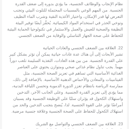
نظام الإنجاب والوظائف الجنسية، ما يؤدي بدوره إلى ضعف القدرة
الجنسية. من المهم الوعي بالمسببات المحتملة للتلوث البيئي وتجنب
التعرض لها قدر الإمكان، واختيار الأغذية النقية وشرب الماء النظيف
وتوخي الحذر في استخدام المواد الكيميائية. يُحفَّز أيضًا توفير البيئة
النظيفة والصحية للعيش والعمل والاستثمار في تكنولوجيا الحماية البيئية
للحفاظ على صحة الجهاز التناسلي والوقاية من الضعف الجنسي.
22. العلاقة بين الضعف الجنسي والعادات الحياتية
تشير الأبحاث إلى أن هناك عدة عادات حياتية يمكن أن تؤثر بشكل كبير
على القدرة الجنسية. من بين هذه العادات، التغذية السليمة تلعب دوراً
مهماً. يجب تناول نظام غذائي صحي ومتوازن يحتوي على العناصر
الغذائية الأساسية التي تساهم في تعزيز الصحة الجنسية، مثل
الفيتامينات والمعادن والأحماض الدهنية الأساسية. بالإضافة إلى ذلك،
ممارسة الرياضة بانتظام تعزز الدورة الدموية وتحسن اللياقة البدنية،
مما يؤدي إلى تعزيز القدرة الجنسية. وعلى الجانب الآخر، التدخين
واستهلاك الكحول قد يؤثران سلبًا على الوظيفة الجنسية وقد يسببان
أمراضًا تؤثر على القوة الجنسية. لذا، يُنصح بتجنب التدخين والحد من
استهلاك الكحول للحفاظ على الصحة الجنسية وعلاقة جنسية مرضية.
23. العلاقة بين الضعف الجنسي والتواصل مع الشريك