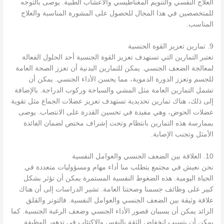
العلاج النفسي والتنويم المغناطيسي والأعشاب الطبية. يوصى بالتوجه
للمتخصصين في هذا المجال للحصول على المشورة المناسبة والعلاج
المناسب.
9. تمارين تعزيز القوة الجنسية
تعتبر التمارين التي تستهدف تعزيز القوة الجنسية أحد الحلول الفعالة
لمعالجة الضعف الجنسي. يمكن للتمارين البدنية أن تعزز الصحة العامة
للجسم وتعزز الدورة الدموية، مما يحسن الأداء الجنسي. يمكن أن
تشمل التمارين العامة مثل المشي والسباحة وركوب الدراجة. بالإضافة
إلى ذلك، هناك تمارين تحديدية تستهدف تعزيز عضلات الجماع مثل تقوية
عضلات الحوض، وهي مفيدة في تحسين القدرة على الانتصاب. يوصى
بممارسة هذه التمارين بانتظام وتحت إشراف مختص لضمان الفائدة
الأمثل وتجنب الإصابة.
10. العلاقة بين الضعف الجنسي والعوامل النفسية
نحن نعيش في مجتمع يتطلب منا أداء مهام ومسؤوليات متعددة في
الحياة اليومية. هذه الضغوط النفسية المستمرة يمكن أن تؤثر بشكل
كبير على وظائف جسمنا وصحتنا العامة. تشير الدراسات إلى أن هناك
علاقة وثيقة بين الضعف الجنسي والعوامل النفسية. فالتوتر والقلق
الزائد يمكن أن يسببان قصور الأداء الجنسي وضعف الرغبة الجنسية. كما
يمكن أن يتسبب انخفاض الثقة بالنفس والاكتئاب في تدهور الوظيفة