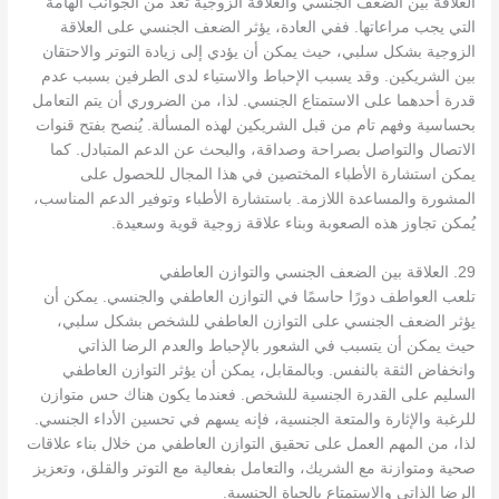
العلاقة بين الضعف الجنسي والعلاقة الزوجية تعد من الجوانب الهامة
التي يجب مراعاتها. ففي العادة، يؤثر الضعف الجنسي على العلاقة
الزوجية بشكل سلبي، حيث يمكن أن يؤدي إلى زيادة التوتر والاحتقان
بين الشريكين. وقد يسبب الإحباط والاستياء لدى الطرفين بسبب عدم
قدرة أحدهما على الاستمتاع الجنسي. لذا، من الضروري أن يتم التعامل
بحساسية وفهم تام من قبل الشريكين لهذه المسألة. يُنصح بفتح قنوات
الاتصال والتواصل بصراحة وصداقة، والبحث عن الدعم المتبادل. كما
يمكن استشارة الأطباء المختصين في هذا المجال للحصول على
المشورة والمساعدة اللازمة. باستشارة الأطباء وتوفير الدعم المناسب،
يُمكن تجاوز هذه الصعوبة وبناء علاقة زوجية قوية وسعيدة.
29. العلاقة بين الضعف الجنسي والتوازن العاطفي
تلعب العواطف دورًا حاسمًا في التوازن العاطفي والجنسي. يمكن أن
يؤثر الضعف الجنسي على التوازن العاطفي للشخص بشكل سلبي،
حيث يمكن أن يتسبب في الشعور بالإحباط والعدم الرضا الذاتي
وانخفاض الثقة بالنفس. وبالمقابل، يمكن أن يؤثر التوازن العاطفي
السليم على القدرة الجنسية للشخص. فعندما يكون هناك حس متوازن
للرغبة والإثارة والمتعة الجنسية، فإنه يسهم في تحسين الأداء الجنسي.
لذا، من المهم العمل على تحقيق التوازن العاطفي من خلال بناء علاقات
صحية ومتوازنة مع الشريك، والتعامل بفعالية مع التوتر والقلق، وتعزيز
الرضا الذاتي والاستمتاع بالحياة الجنسية.