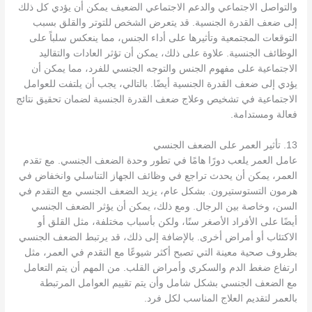
والتواصل الاجتماعي والدعم الاجتماعي الضعيف يمكن أن يؤدي كل ذلك
إلى ضعف القدرة الجنسية. قد يتعرض الشخص للتوتر والقلق بسبب
التوقعات المجتمعية وتأثيرها على أداء الجنس، مما ينعكس سلباً على
الوظائف الجنسية. علاوة على ذلك، يمكن أن تؤثر العادات والتقاليد
الاجتماعية على مفهوم الجنس والتوجه الجنسي للفرد، مما يمكن أن
يؤدي إلى ضعف القدرة الجنسية أيضًا. بالتالي، يجب أن يلتفت للعوامل
الاجتماعية في تشخيص وعلاج ضعف القدرة الجنسية لضمان تحقيق نتائج
فعالة ومستدامة.
13. تأثير العمر على الضعف الجنسي
عامل العمر يلعب دورًا هامًا في تطور وحدة الضعف الجنسي. مع تقدم
العمر، يمكن أن يحدث تراجع في وظائف الجهاز التناسلي وانخفاض في
هرمون التستوستيرون. بشكل عام، يزيد الضعف الجنسي مع التقدم في
السن، وخاصة بين الرجال. ومع ذلك، يمكن أن يؤثر الضعف الجنسي
أيضًا على الأفراد الأصغر سنًا، ولكن بأسباب مختلفة، مثل القلق أو
الاكتئاب أو أمراض أخرى. بالإضافة إلى ذلك، قد يرتبط الضعف الجنسي
بظروف صحية معينة التي تصبح أكثر شيوعًا مع التقدم في العمر، مثل
ارتفاع ضغط الدم والسكري وأمراض القلب. من المهم أن يتم التعامل
مع الضعف الجنسي بشكل شامل وأن يتم تقييم العوامل المرتبطة
بالعمر لتقديم العلاج المناسب لكل فرد.