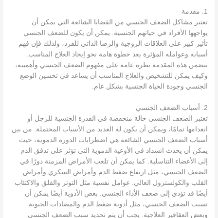
1. مقدمة
تعتبر مشاكل الضعف الجنسي من القضايا الشائعة التي يمكن أن
يواجهها الأفراد في حياتهم الجنسية. يمكن أن يكون للضعف الجنسي
تأثير كبير على العلاقات الزوجية والرضا الذاتي للفرد، ولذلك فإن فهم
أسبابه وعوامله المؤثرة يعد خطوة هامة نحو إيجاد العلاج المناسب.
تتضمن هذه المقدمة نظرة عامة على مفهوم الضعف الجنسي وأهميته،
وكيف يمكن للتشخيص والعلاج المناسب أن يساعد في تحسين الوضع
الجنسي وجودة الحياة الجنسية بشكل عام.
2. أسباب الضعف الجنسي
تعتبر الضعف الجنسي حالة منخفضة في القدرة الجنسية للرجل أو
انعدامها تمامًا، ويمكن أن يكون له العديد من الأسباب المحتملة. من بين
أسباب الضعف الجنسي الشائعة هي اضطرابات الدورة الدموية، حيث
يمكن أن يحدث انسداد في الأوعية الدموية التي تؤثر على تدفق الدم
إلى الأعضاء التناسلية. كما يمكن أن تلعب الأمراض المزمنة دورًا في
الضعف الجنسي، مثل ارتفاع ضغط الدم وأمراض السكري وأمراض
القلب والكولسترول العالي. عوامل نفسية مثل التوتر والقلق والاكتئاب
أيضًا قد تؤدي إلى ضعف الأداء الجنسي. بعض الأدوية أيضًا يمكن أن
تسبب الضعف الجنسي، مثل أدوية ضغط الدم والمضادات الحيوية
وبعض العقاقير العلاجية. يجب أن يتم تحديد سبب الضعف الجنسي