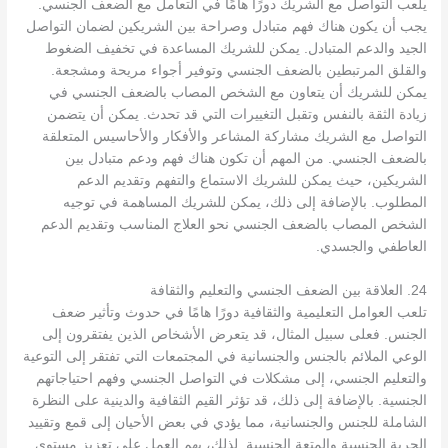
يلعب التواصل مع الشريك دورًا هامًا في التعامل مع الضعف الجنسي.
يجب أن يكون هناك فهم متبادل وصراحة بين الشريكين لضمان التواصل
الجيد والدعم المتبادل. يمكن للشريك المساعدة في تخفيف الضغوط
والقلق المرتبطين بالضعف الجنسي وتوفير أجواء مريحة ومشجعة.
يمكن للشريك أن يتعاون مع الشخص المصاب بالضعف الجنسي في
زيادة الثقة بالنفس وتقبل التغييرات التي قد تحدث. يمكن أن يتضمن
التواصل مع الشريك مشاركة المشاعر والأفكار والأحاسيس المتعلقة
بالضعف الجنسي. من المهم أن تكون هناك فهم ودعم متبادل بين
الشريكين، حيث يمكن للشريك الاستماع والتفهم وتقديم الدعم
المطلوب. بالإضافة إلى ذلك، يمكن للشريك المساهمة في توجيه
الشخص المصاب بالضعف الجنسي نحو العلاج المناسب وتقديم الدعم
العاطفي والجسدي.
24. العلاقة بين الضعف الجنسي والتعليم والثقافة
تلعب العوامل التعليمية والثقافية دورًا هامًا في حدوث وتأثير ضعف
الجنس. فعلى سبيل المثال، قد يتعرض الأشخاص الذين يفتقرون إلى
الوعي الملائم بالجنس والجنسانية في المجتمعات التي تفتقر إلى التوعية
والتعليم الجنسي، إلى مشكلات في التواصل الجنسي وفهم احتياجاتهم
الجنسية. بالإضافة إلى ذلك، قد تؤثر القيم الثقافية والدينية على النظرة
الشاملة للجنس والجنسانية، مما يؤدي في بعض الأحيان إلى قمع وتقييد
الحرية الجنسية والمتعة الجنسية. لذلك، يهم العمل على تعزيز مستوى