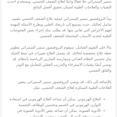
سمير السمرائي حلاً فعالًا وآمنًا لعلاج الضعف الجنسي، ويستخدم أحدث
التقنيات والعلاجات الطبية لضمان تحقيق أفضل النتائج.
يبدأ البروفيسور سمير السمرائي عملية علاج الضعف الجنسي بتقييم
شامل لحالتك، حيث يستمع إلى تاريخك الطبي ويطرح الأسئلة المهمة
لفهم الأعراض التي تعاني منها. قد يطلب منك إجراء بعض الفحوصات
الطبية لتحديد الأسباب المحتملة للضعف الجنسي.
بناءً على التقييم الشامل، سيقوم البروفيسور سمير السمرائي بتطوير
خطة علاج مخصصة لحالتك. قد يشمل العلاج تغييرات في نمط الحياة
مثل تحسين النظام الغذائي وممارسة التمارين الرياضية بانتظام. قد
يوصي أيضًا بتقنيات الاسترخاء والتدريب العقلي للتعامل مع التوتر
والقلق النفسي.
بالإضافة إلى ذلك، قد يوصي البروفيسور سمير السمرائي ببعض
العلاجات الطبية المبتكرة لعلاج الضعف الجنسي، مثل:
العلاج الهرموني: يمكن أن يساعد العلاج الهرموني في استعادة
التوازن الهرموني في الجسم وتحسين الوظائف الجنسية.
الأدوية الفموية: يمكن أن تساعد بعض الأدوية الفموية في
تحسين تدفق الدم إلى القضيب وتعزيز الانتصاب.