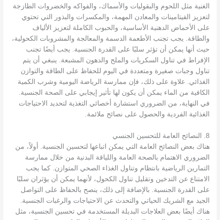
الغنية مثل اللحوم والبقوليات والأسماك، والفواكه والخضروات الطازجة
لتعزيز الفيتامينات والمعادن المهمة، والمكسرات والبذور التي تحتوي
على الأحماض الدهنية الأساسية، والحبوب الكاملة لتعزيز الألياف
والطاقة. يجب تجنب الأطعمة الدسمة والمعالجة والمشروبات الكحولية،
حيث أنها يمكن أن تؤثر سلبًا على القدرة الجنسية. يجب أيضًا تجنب
الإفراط في تناول السكريات والملح والدهون المشبعة. ينبغي أن يتم
تناول وجبات صغيرة ومتعددة في اليوم للحفاظ على الطاقة والتوازن
الغذائي. علاوة على ذلك، فإن ممارسة الرياضة اليومية وشرب الكمية
الكافية من الماء يمكن أن يكون لها تأثير إيجابي على الصحة الجنسية.
في النهاية، من الضروري استشارة أخصائي التغذية لتحديد الاحتياجات
الغذائية الفردية والحصول على نصائح ملائمة.
8. النصائح العامة للتحسين الجنسي
هناك بعض النصائح العامة التي يمكن اتباعها لتحسين الجنسية. أولاً، من
الضروري الاهتمام بالصحة العامة واللياقة البدنية من خلال ممارسة
التمارين الرياضية بانتظام وتناول الغذاء الصحي المتوازن. كما يجب
الامتناع عن التدخين وتقليل تناول الكحول، لأنهما يمكن أن يؤثران سلبًا
على القدرة الجنسية. بالإضافة إلى ذلك، ينصح بالحفاظ على التواصل
الجيد مع الشريك الحياتي والتحدث عن الاحتياجات والرغبات الجنسية.
هناك أيضًا بعض العلاجات البديلة المستخدمة في تحسين الجنسية، مثل