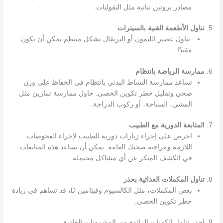
مصادر بروتين نباتية مثل البقوليات.
5.
تناول الأطعمة الغنية بالسيترات
تناول عصير الليمون أو البرتقال بشكل منتظم يمكن أن يكون
مفيدًا.
6.
ممارسة الرياضة بانتظام
تساعد ممارسة النشاط البدني بانتظام في الحفاظ على وزن
صحي وتقليل خطر تكوين الحصى. حاول ممارسة تمارين مثل
المشي، السباحة، أو ركوب الدراجة.
7.
المتابعة الدورية مع الطبيب
احرص على إجراء زيارات دورية للطبيب لإجراء الفحوصات
اللازمة ومراقبة صحتك العامة. يمكن أن تساعد هذه المتابعات
في الكشف المبكر عن أي مشاكل محتملة.
8.
تناول المكملات الغذائية بحذر
بعض المكملات، مثل الكالسيوم وفيتامين D، قد تساهم في زيادة
خطر تكوين الحصى.
9. احذر تناول الكميات الزائدة من المشروبات الغازية.