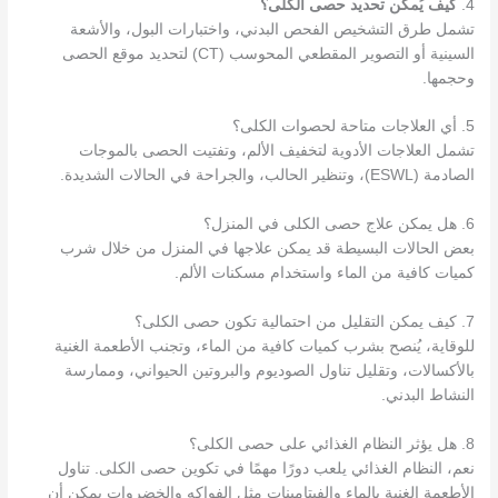
4.
كيف يُمكن تحديد حصى الكلى؟
تشمل طرق التشخيص الفحص البدني، واختبارات البول، والأشعة
السينية أو التصوير المقطعي المحوسب (CT) لتحديد موقع الحصى
وحجمها.
5. أي العلاجات متاحة لحصوات الكلى؟
تشمل العلاجات الأدوية لتخفيف الألم، وتفتيت الحصى بالموجات
الصادمة (ESWL)، وتنظير الحالب، والجراحة في الحالات الشديدة.
6. هل يمكن علاج حصى الكلى في المنزل؟
بعض الحالات البسيطة قد يمكن علاجها في المنزل من خلال شرب
كميات كافية من الماء واستخدام مسكنات الألم.
7. كيف يمكن التقليل من احتمالية تكون حصى الكلى؟
للوقاية، يُنصح بشرب كميات كافية من الماء، وتجنب الأطعمة الغنية
بالأكسالات، وتقليل تناول الصوديوم والبروتين الحيواني، وممارسة
النشاط البدني.
8. هل يؤثر النظام الغذائي على حصى الكلى؟
نعم، النظام الغذائي يلعب دورًا مهمًا في تكوين حصى الكلى. تناول
الأطعمة الغنية بالماء والفيتامينات مثل الفواكه والخضروات يمكن أن