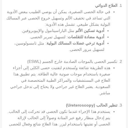
1.
العلاج الدوائي
في حالة الحصى الصغيرة، يمكن أن يوصي الطبيب ببعض الأدوية
التي تساعد في تخفيف الألم وتسهيل خروج الحصى عبر المسالك
البولية بشكل طبيعي. تشمل هذه الأدوية:
أدوية تسكين الألم
مثل الباراسيتامول والإيبوبروفين.
أدوية مضادة للتقلصات
: لتسهيل تمرير الحصى.
أدوية ترخي عضلات المسالك البولية
: مثل تامسولوسين،
لتسهيل مرور الحصى.
2. تكسير الحصى بالموجات الصادمة خارج الجسم (ESWL)
هذه الطريقة شائعة وتُستخدم لتفتيت حصى الكلى إلى أجزاء
صغيرة باستخدام موجات صوتية عالية الطاقة. يتم تطبيق هذا
العلاج في المستشفيات والمراكز الطبية المتخصصة في
السعودية. يعتبر العلاج غير جراحي ولا يحتاج إلى تدخل جراحي
مباشر.
3.
تنظير الحالب (Ureteroscopy)
يستخدم هذا الإجراء عندما تكون الحصى قد تحركت إلى الحالب.
يتم إدخال منظار رفيع عبر المثانة وصولاً إلى الحالب لإزالة
الحصى أو تفتيتها باستخدام ليزر. هذا العلاج شائع وفعال للحصى