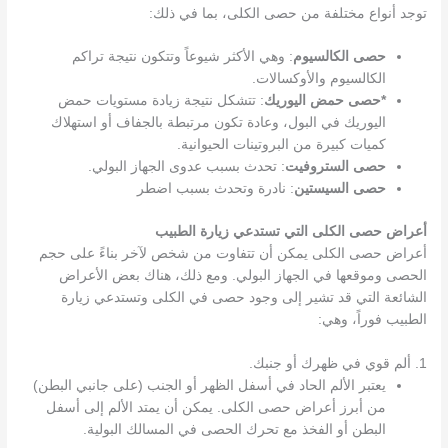
توجد أنواع مختلفة من حصى الكلى، بما في ذلك:
حصى الكالسيوم
: وهي الأكثر شيوعاً وتتكون نتيجة تراكم
الكالسيوم والأوكسالات.
*حصى حمض اليوريك
: تتشكل نتيجة زيادة مستويات حمض
اليوريك في البول، وعادة تكون مرتبطة بالجفاف أو استهلاك
كميات كبيرة من البروتينات الحيوانية.
حصى الستروفيت
: تحدث بسبب عدوى الجهاز البولي.
حصى السيستين
: نادرة وتحدث بسبب اضطر
أعراض حصى الكلى التي تستدعي زيارة الطبيب
أعراض حصى الكلى يمكن أن تتفاوت من شخص لآخر بناءً على حجم
الحصى وموقعها في الجهاز البولي. ومع ذلك، هناك بعض الأعراض
الشائعة التي قد تشير إلى وجود حصى في الكلى وتستدعي زيارة
الطبيب فوراً، وهي:
1. ألم قوي في ظهرك أو جنبك.
يعتبر الألم الحاد في أسفل الظهر أو الجنب (على جانبي البطن)
من أبرز أعراض حصى الكلى. يمكن أن يمتد الألم إلى أسفل
البطن أو الفخذ مع تحرك الحصى في المسالك البولية.