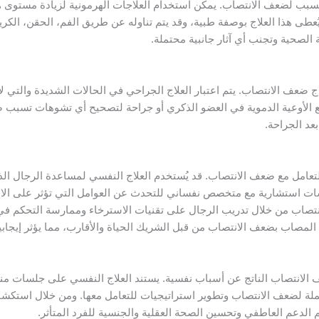
كسبب لضعف الانتصاب. يمكن استخدام العلاجات الهرمونية لزيادة مستو
عطى هذا العلاج بوصفة طبية، وقد يتم تناوله عن طريق الفم، الحقن، الك
 الصحية وتجنب أي آثار جانبية محتملة.
لاج ضعف الانتصاب. يتم اعتبار العلاج الجراحي في الحالات الشديدة والتي 
وسيع الأوعية الدموية في العضو الذكري أو جراحة لتصحيح أي تشوهات تسبب
د الجراحة.
 للتعامل مع ضعف الانتصاب. قد يُستخدم العلاج النفسي لمساعدة الرجال 
سات استشارية مع متخصص نفساني للتحدث عن العوامل التي تؤثر على الان
نتصاب من خلال تدريب الرجال على تقنيات الاسترخاء وممارسة التحكم في 
مصاب بضعف الانتصاب من قبل الشريك الحياة والأقارب، مما يؤثر إيجابيا
عف الانتصاب الناتج عن أسباب نفسية. يستند العلاج النفسي على جلسات 
ملة لضعف الانتصاب وتطوير استراتيجيات للتعامل معها. ومن خلال استكشاف
 الدعم العاطفي وتحسين الصحة العقلية والجنسية للفرد المتأثر.