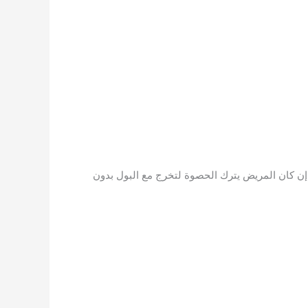
لتفتيت أو المنظار فمتوقع خروج الحصوة بعدها بـ 24 ساعة، أما إن كان المريض يترك الحصوة لتخرج مع البول بدون