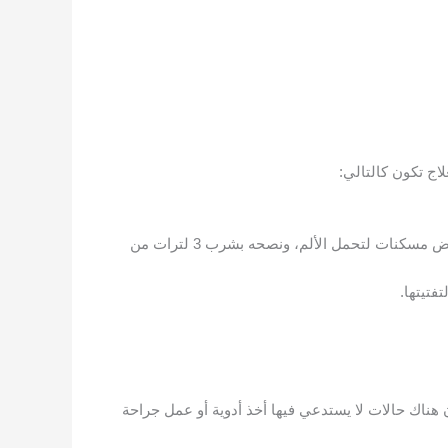
اج تكون كالتالي:
استخدام الأدوية التي تعمل على توسيع الحالب وخروج الحصوة ومن هذه الأدوية مثبطات ألفا كدواء تامسولين، وأيضاً إعطاء المريض مسكنات لتحمل الألم، ونصحه بشرب 3 لترات من
تيتها.
هناك حالات لا يستدعي فيها أخذ أدوية أو عمل جراحة