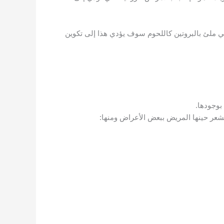
ئي ملئ بالبروتين كاللحوم سوف يؤدي هذا إلى تكوين
بوجودها.
يشعر حينها المريض ببعض الأعراض ومنها: