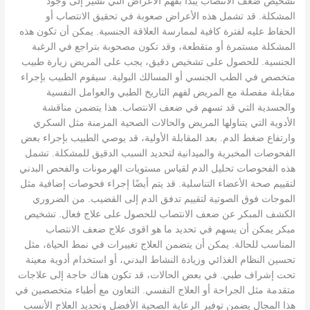
تشخيص ضعف الانتصاب يبدأ بفهم الأعراض التي تشير إلى وجود
المشكلة. قد تشمل هذه الأعراض صعوبة في تحقيق الانتصاب أو
الحفاظ عليه لفترة كافية لممارسة العلاقة الجنسية. يمكن أن تكون هذه
المشكلة مستمرة أو متقطعة، وقد تكون مصحوبة بتراجع في الرغبة
الجنسية. للحصول على تشخيص دقيق، يجب على المريض زيارة طبيب
متخصص في الطب الجنسي أو المسالك البولية. سيقوم الطبيب بإجراء
مقابلة مفصلة مع المريض لفهم التاريخ الطبي والعوامل النفسية
والجسدية التي قد تسهم في ضعف الانتصاب. هذا يتضمن مناقشة
الأدوية التي يتناولها المريض والحالات الصحية المزمنة مثل السكري
وارتفاع ضغط الدم. بعد المقابلة الأولية، قد يوصي الطبيب بإجراء بعض
الفحوصات المخبرية والميدانية لتحديد السبب الدقيق للمشكلة. تشمل
هذه الفحوصات تحليل الدم لقياس مستويات الهرمونات والفحص البدني
لتقييم صحة الأعضاء التناسلية. قد يتم أيضًا إجراء فحوصات إضافية مثل
الموجات فوق الصوتية لتقييم تدفق الدم إلى القضيب. من الضروري
الكشف المبكر عن ضعف الانتصاب للحصول على علاج فعال. تشخيص
مبكر يمكن أن يسهم في تحديد ما هو اقوى علاج ضعف الانتصاب
المناسب للحالة. يمكن أن يتضمن العلاج تغييرات في نمط الحياة، مثل
تحسين النظام الغذائي وزيادة النشاط البدني، أو استخدام أدوية معينة
تحت إشراف طبي. في بعض الحالات، قد تكون هناك حاجة إلى علاجات
متقدمة مثل الجراحة أو العلاج النفسي. التعاون مع أطباء متخصصين في
هذا المجال يضمن توفير الرعاية الصحية الأفضل وتحديد العلاج الأنسب