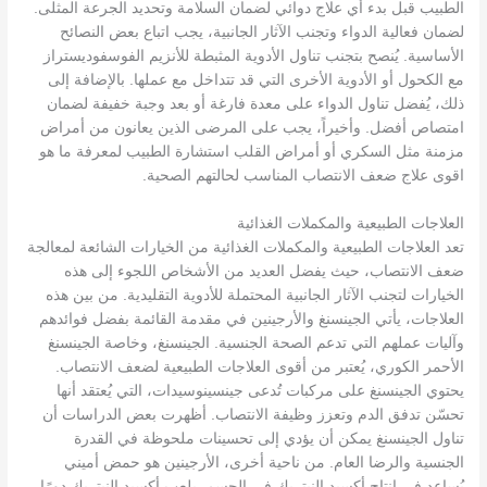
الطبيب قبل بدء أي علاج دوائي لضمان السلامة وتحديد الجرعة المثلى.
لضمان فعالية الدواء وتجنب الآثار الجانبية، يجب اتباع بعض النصائح
الأساسية. يُنصح بتجنب تناول الأدوية المثبطة للأنزيم الفوسفوديستراز
مع الكحول أو الأدوية الأخرى التي قد تتداخل مع عملها. بالإضافة إلى
ذلك، يُفضل تناول الدواء على معدة فارغة أو بعد وجبة خفيفة لضمان
امتصاص أفضل. وأخيراً، يجب على المرضى الذين يعانون من أمراض
مزمنة مثل السكري أو أمراض القلب استشارة الطبيب لمعرفة ما هو
اقوى علاج ضعف الانتصاب المناسب لحالتهم الصحية.
العلاجات الطبيعية والمكملات الغذائية
تعد العلاجات الطبيعية والمكملات الغذائية من الخيارات الشائعة لمعالجة
ضعف الانتصاب، حيث يفضل العديد من الأشخاص اللجوء إلى هذه
الخيارات لتجنب الآثار الجانبية المحتملة للأدوية التقليدية. من بين هذه
العلاجات، يأتي الجينسنغ والأرجينين في مقدمة القائمة بفضل فوائدهم
وآليات عملهم التي تدعم الصحة الجنسية. الجينسنغ، وخاصة الجينسنغ
الأحمر الكوري، يُعتبر من أقوى العلاجات الطبيعية لضعف الانتصاب.
يحتوي الجينسنغ على مركبات تُدعى جينسينوسيدات، التي يُعتقد أنها
تحسّن تدفق الدم وتعزز وظيفة الانتصاب. أظهرت بعض الدراسات أن
تناول الجينسنغ يمكن أن يؤدي إلى تحسينات ملحوظة في القدرة
الجنسية والرضا العام. من ناحية أخرى، الأرجينين هو حمض أميني
يُساعد في إنتاج أكسيد النيتريك في الجسم. يلعب أكسيد النيتريك دورًا