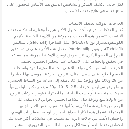
لكل حالة. الكشف المبكر والتشخيص الدقيق هما الأساس للحصول على
نتائج فعالة في علاج ضعف الانتصاب.
العلاجات الدوائية لضعف الانتصاب
تُعتبر العلاجات الدوائية أحد الحلول الأكثر شيوعاً وفعالية لمشكلة ضعف
الانتصاب. تتضمن هذه العلاجات مجموعة من الأدوية المثبطة للأنزيم
الفوسفوديستراز نوع 5 (PDE5)، مثل الفياجرا (Sildenafil)، سياليس
(Tadalafil)، وليفيترا (Vardenafil). تعمل هذه الأدوية على زيادة تدفق
الدم إلى العضو الذكري عن طريق توسيع الأوعية الدموية، مما يساعد
في تحقيق والحفاظ على الانتصاب عند التحفيز الجنسي. تختلف
الجرعات المناسبة لكل دواء بناءً على الحالة الصحية للفرد واستجابة
الجسم للعلاج. على سبيل المثال، تتراوح الجرعة الموصى بها للفياجرا
بين 25 و100 ملغ وتؤخذ قبل 30 دقيقة إلى ساعة من النشاط الجنسي.
بينما يتوفر سياليس بجرعات 2.5، 5، 10، و20 ملغ، ويمكن تناوله يومياً
بجرعات منخفضة أو حسب الحاجة. أما ليفيترا، فيتوفر بجرعات تتراوح
بين 5 و20 ملغ وتؤخذ قبل النشاط الجنسي بحوالي 60 دقيقة. على
الرغم من فعالية هذه الأدوية، إلا أنها قد تسبب بعض الآثار الجانبية
المحتملة. تشمل هذه الآثار الصداع، احمرار الوجه، اضطرابات الهضم،
واحتقان الأنف. في حالات نادرة، قد تتسبب في مشكلات أكثر جدية مثل
انخفاض ضغط الدم أو مشاكل بصرية. لذلك، من الضروري استشارة