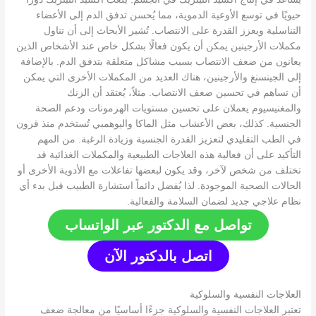
حيويًا في توسع الأوعية الدموية، مما يُحسن تدفق الدم إلى الأعضاء
التناسلية ويعزز القدرة على الانتصاب. تُشير الأبحاث إلى أن تناول
مكملات الأرجينين يمكن أن يكون فعالًا بشكل خاص عند الأشخاص الذين
يعانون من ضعف الانتصاب بسبب مشاكل متعلقة بتدفق الدم. بالإضافة
إلى الجينسنغ والأرجينين، هناك العديد من المكملات الأخرى التي يمكن
أن تساهم في تحسين ضعف الانتصاب. مثلاً، يُعتقد أن الزنك
والمغنيسيوم يعملان على تحسين مستويات الهرمونات ودعم الصحة
الجنسية. كذلك، بعض الأعشاب مثل الماكا واليوهمبي تُستخدم منذ قرون
في الطب التقليدي لتعزيز القدرة الجنسية وزيادة الرغبة. من المهم
التأكيد على أن فعالية هذه العلاجات الطبيعية والمكملات الغذائية قد
تختلف من شخص لآخر، وقد يكون لبعضها تفاعلات مع الأدوية الأخرى أو
الحالات الصحية الموجودة. لذا يُفضل دائماً استشارة الطبيب قبل بدء أي
نظام علاجي جديد لضمان السلامة والفعالية.
تواصل مع الدكتور عبر الواتساب
اتصل بالدكتور الآن
العلاجات النفسية والسلوكية
تعتبر العلاجات النفسية والسلوكية جزءًا أساسيًا من معالجة ضعف