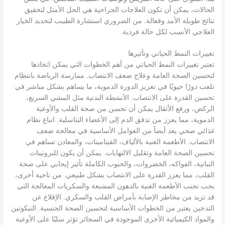
الحالات، يمكن أن تكون العلاجات الجراحية هي الحل الأمثل لتحقيق
نتائج طويلة الأمد وفعالة. من الضروري استشارة الطبيب لتحديد الخيار
العلاجي الأنسب لكل حالة فردية.
تغييرات النمط الحياتي وتأثيرها
تعتبر تغييرات النمط الحياتي من أهم الخطوات التي يمكن اتخاذها
لتحسين الصحة العامة وعلاج ضعف الانتصاب. ممارسة الرياضة بانتظام
تلعب دورًا حيويًا في تعزيز الدورة الدموية، ما يساهم بشكل مباشر في
تحسين القدرة على الانتصاب. الأنشطة البدنية مثل المشي السريع،
الركض، ورفع الأثقال يمكن أن تحسن من صحة القلب والأوعية
الدموية، مما يعزز من تدفق الدم إلى الأعضاء التناسلية. اتباع نظام
غذائي صحي يعد أيضاً من العوامل الأساسية في معالجة ضعف
الانتصاب. الأطعمة الغنية بالألياف، الفيتامينات، والمعادن تساهم في
تحسين الصحة العامة وتقليل الالتهابات. يمكن أن يكون للبروتينات
النباتية، الفواكه، الخضروات، والحبوب الكاملة تأثير إيجابي على صحة
القلب، مما يعزز القدرة على الانتصاب بشكل طبيعي. من ناحية أخرى،
يجب تجنب الأطعمة الغنية بالدهون المشبعة والسكريات المعالجة التي
قد تزيد من مخاطر الإصابة بأمراض القلب والسكري. الإقلاع عن
التدخين يعتبر من الخطوات الأساسية لتحسين الصحة الجنسية. النيكوتين
والمواد الكيميائية الأخرى الموجودة في السجائر تؤثر سلبًا على الأوعية