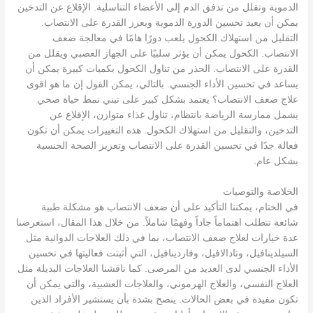
الدموية وتقلل من تدفق الدم إلى الأعضاء التناسلية. الإقلاع عن التدخين
يمكن أن يعيد تحسين الدورة الدموية ويعزز القدرة على الانتصاب.
التقليل من استهلاك الكحول يلعب دورًا هامًا في معالجة ضعف
الانتصاب. الكحول يمكن أن يؤثر سلبيًا على الجهاز العصبي ويقلل من
القدرة على الانتصاب. الحذر من تناول الكحول بكميات كبيرة يمكن أن
يساعد في تحسين الأداء الجنسي. بالتالي، يمكن القول إن ما هو اقوى
علاج ضعف الانتصاب؟ يعتمد بشكل كبير على تبني نمط حياة صحي
يشمل ممارسة الرياضة بانتظام، تناول غذاء متوازن، الإقلاع عن
التدخين، والتقليل من استهلاك الكحول. هذه التغييرات يمكن أن تكون
فعالة جدًا في تحسين القدرة على الانتصاب وتعزيز الصحة الجنسية
بشكل عام.
الخلاصة والتوصيات
في الختام، يمكننا التأكيد على أن ضعف الانتصاب هو مشكلة طبية
شائعة تتطلب اهتماماً جاداً وفهمًا شاملاً. من خلال هذا المقال، استعرضنا
عدة خيارات لعلاج ضعف الانتصاب، بما في ذلك العلاجات الدوائية مثل
السيلدينافيل، وتادالافيل، وفاردينافيل، التي أثبتت فعاليتها في تحسين
الأداء الجنسي لدى العديد من المرضى. كما ناقشنا العلاجات البديلة مثل
العلاج النفسي، والعلاج الهرموني، والعلاجات العشبية، والتي يمكن أن
تكون مفيدة في بعض الحالات. ينصح بشدة بأن يستشير الأفراد الذين