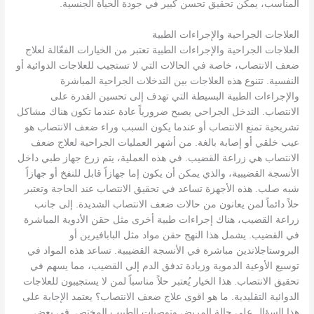
المناسب، يمكن تحقيق تحسن كبير في جودة الحياة الجنسية.
العلاجات الجراحية والإجراءات الطبية
العلاجات الجراحية والإجراءات الطبية تعتبر من الخيارات الفعّالة لعلاج
ضعف الانتصاب، خاصة في الحالات التي لا تستجيب للعلاجات الدوائية أو
النفسية. تتنوع هذه العلاجات بين التدخلات الجراحية المباشرة
والإجراءات الطبية البسيطة التي تهدف إلى تحسين القدرة على
الانتصاب. التدخل الجراحي يصبح ضرورياً عادة عندما تكون هناك مشاكل
تشريحية تمنع الانتصاب أو عندما يكون السبب وراء ضعف الانتصاب هو
عيب خلقي أو إصابة بالغة. من أشهر العمليات الجراحية لعلاج ضعف
الانتصاب هي زراعة القضيب. في هذه العملية، يتم زرع جهاز طبي داخل
الأنسجة القضيبية، والذي يمكن أن يكون إما جهازاً قابل للنفخ أو جهازاً
شبه صلب. هذه الأجهزة تساعد في تحقيق الانتصاب عند الحاجة وتعتبر
حلاً دائماً لمن يعانون من حالات ضعف الانتصاب الشديدة. إلى جانب
زراعة القضيب، هناك إجراءات طبية أخرى مثل حقن الأدوية المباشرة
في القضيب. يشمل هذا النهج حقن مواد مثل البابافيرين أو
البروستاجلاندين مباشرة في الأنسجة القضيبية. تساعد هذه المواد في
توسيع الأوعية الدموية وزيادة تدفق الدم إلى القضيب، مما يسهم في
تحقيق الانتصاب. هذا الخيار يُعتبر حلاً مناسباً لمن لا يستجيبون للعلاجات
الدوائية التقليدية. ما هو اقوى علاج ضعف الانتصاب؟ يعتمد الإجابة على
هذا السؤال على حالة المريض وتوصيات الطبيب المختص. في بعض