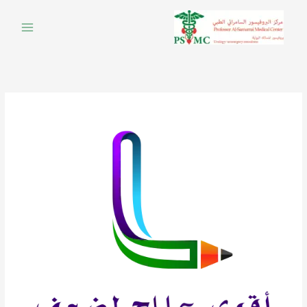
خطي
لى
لمحتوى