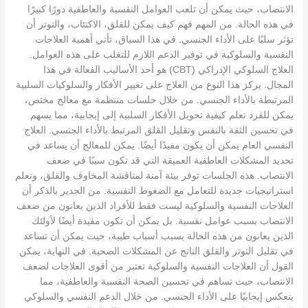
الانتصاب، حيث يمكن أن تلعب العوامل النفسية والعاطفية دورًا كبيرًا
في هذه الحالة. من المهم فهم كيف يمكن للقلق، الاكتئاب، والتوتر أن
تؤثر سلبًا على الأداء الجنسي. في هذا السياق، تأتي أهمية العلاجات
النفسية والسلوكية في توفير الدعم اللازم للتغلب على هذه العوامل.
العلاج السلوكي الإدراكي (CBT) هو أحد الأساليب الفعالة في هذا
المجال. يركز هذا النوع من العلاج على تغيير الأفكار والسلوكيات السلبية
المرتبطة بالأداء الجنسي. من خلال جلسات منتظمة مع معالج مختص،
يمكن للفرد تعلم كيفية تحويل الأفكار السلبية إلى إيجابية، مما يسهم
في تحسين الثقة بالنفس وتقليل القلق المرتبط بالأداء الجنسي. العلاج
النفسي العام يمكن أن يكون مفيدًا أيضًا. يمكن للمعالج أن يساعد في
تحديد المشكلات العاطفية العميقة التي قد تكون سببًا في ضعف
الانتصاب. هذه الجلسات توفر بيئة آمنة لمناقشة المخاوف والقلق، وتعلم
استراتيجيات جديدة للتعامل مع الضغوط النفسية. من الجدير بالذكر أن
العلاجات النفسية والسلوكية ليست فقط للأفراد الذين يعانون من ضعف
الانتصاب بسبب عوامل نفسية. بل يمكن أن تكون مفيدة أيضًا لأولئك
الذين يعانون من هذه الحالة بسبب أسباب طبية، حيث يمكن أن تساعد
في تقليل التوتر والقلق الناتج عن المشكلات الصحية. في النهاية، يمكن
القول أن العلاجات النفسية والسلوكية تعتبر من أقوى العلاجات لضعف
الانتصاب، حيث تساهم في تحسين الصحة النفسية والعاطفية، مما
ينعكس إيجابيًا على الأداء الجنسي. من خلال الدعم النفسي والسلوكي