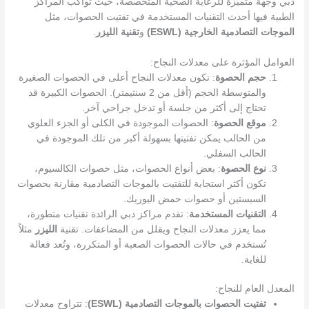
دبي وجهة متميزة للرعاية الصحية المتخصصة، حيث تواكب المراكز
الطبية فيها أحدث التقنيات المستخدمة في تفتيت الحصوات، مثل
الموجات التصادمية الخارجية (ESWL)
و
تقنية الليزر
.
العوامل المؤثرة على معدلات النجاح:
حجم الحصوة
: تكون معدلات النجاح أعلى في الحصوات الصغيرة
والمتوسطة الحجم (أقل من 2 سنتيمتر). الحصوات الكبيرة قد
تحتاج إلى أكثر من جلسة أو تدخل جراحي آخر.
موقع الحصوة
: الحصوات الموجودة في الكلى أو الجزء العلوي
من الحالب يمكن تفتيتها بسهولة أكبر من تلك الموجودة في
الحالب السفلي.
نوع الحصوة
: بعض أنواع الحصوات، مثل حصوات الكالسيوم،
تكون أكثر استجابة للتفتيت بالموجات التصادمية مقارنة بحصوات
السيستين أو حصوات حمض اليوريك.
التقنيات المستخدمة
: تقدم مراكز دبي الرائدة تقنيات متطورة،
مما يعزز معدلات النجاح ويقلل من المضاعفات. تقنية
الليزر
مثلاً
تُستخدم في حالات الحصوات الصعبة أو المتكررة، وتُعد فعالة
للغاية.
المعدل العام للنجاح:
تفتيت الحصوات بالموجات التصادمية (ESWL)
: تتراوح معدلات