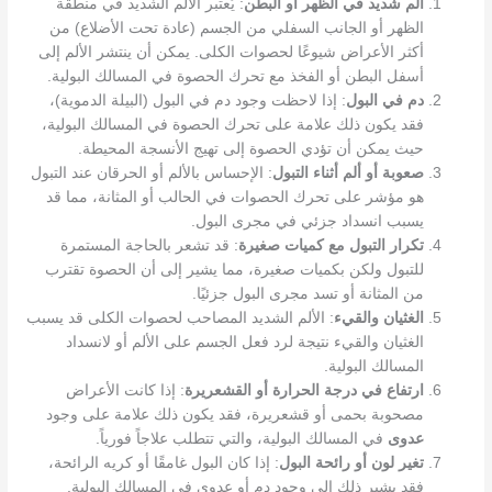
ألم شديد في الظهر أو البطن
: يُعتبر الألم الشديد في منطقة
الظهر أو الجانب السفلي من الجسم (عادة تحت الأضلاع) من
أكثر الأعراض شيوعًا لحصوات الكلى. يمكن أن ينتشر الألم إلى
أسفل البطن أو الفخذ مع تحرك الحصوة في المسالك البولية.
دم في البول
: إذا لاحظت وجود دم في البول (البيلة الدموية)،
فقد يكون ذلك علامة على تحرك الحصوة في المسالك البولية،
حيث يمكن أن تؤدي الحصوة إلى تهيج الأنسجة المحيطة.
صعوبة أو ألم أثناء التبول
: الإحساس بالألم أو الحرقان عند التبول
هو مؤشر على تحرك الحصوات في الحالب أو المثانة، مما قد
يسبب انسداد جزئي في مجرى البول.
تكرار التبول مع كميات صغيرة
: قد تشعر بالحاجة المستمرة
للتبول ولكن بكميات صغيرة، مما يشير إلى أن الحصوة تقترب
من المثانة أو تسد مجرى البول جزئيًا.
الغثيان والقيء
: الألم الشديد المصاحب لحصوات الكلى قد يسبب
الغثيان والقيء نتيجة لرد فعل الجسم على الألم أو لانسداد
المسالك البولية.
ارتفاع في درجة الحرارة أو القشعريرة
: إذا كانت الأعراض
مصحوبة بحمى أو قشعريرة، فقد يكون ذلك علامة على وجود
عدوى
في المسالك البولية، والتي تتطلب علاجاً فورياً.
تغير لون أو رائحة البول
: إذا كان البول غامقًا أو كريه الرائحة،
فقد يشير ذلك إلى وجود دم أو عدوى في المسالك البولية.