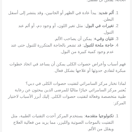
ألم شديد
: يبدأ عادة في الظهر أو الجانبين، وقد ينتشر إلى أسفل
البطن.
تغيرات في البول
: مثل تغير اللون، أو وجود دم، أو ألم عند
التبول.
غثيان وقيء
: يمكن أن يصاحب الألم.
حاجة ملحة للتبول
: قد تشعر بالحاجة المتكررة للتبول حتى عند
عدم وجود كمية كبيرة من البول.
فهم أسباب وأعراض حصوات الكلى يمكن أن يساعد في اتخاذ خطوات
مبكرة لتفادي حدوثها أو علاجها بشكل فعال.
لماذا تختار مركز السامرائي لتفتيت حصوات الكلى في دبي؟
يُعتبر مركز السامرائي خيارًا مثاليًا للمرضى الذين يبحثون عن رعاية
طبية متخصصة وفعالة لتفتيت حصوات الكلى. إليك أبرز الأسباب لاختيار
المركز:
تكنولوجيا متقدمة
: يستخدم المركز أحدث التقنيات الطبية، مثل
التفتيت بالموجات الصوتية والليزر، مما يزيد من فعالية العلاج
ويقلل من الألم.