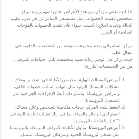
إذا كنت تعاني من أي من هذه الأعراض، فمن المهم زيارة مركز
متخصص لتفتيت الحصوات، مثل مستشفى السامرائي في دبي، لتقييم
الحالة وتحديد العلاج الأنسب، سواء كان تفتيت الحصوات بالموجات
الصادمة أو الليزر​.
مركز السامرائي يقدم مجموعة متنوعة من التخصصات الدقيقة في
مجال الطب
حيث يركز على توفير رعاية طبية متخصصة تلبي احتياجات المرضى.
من بين التخصصات البارزة:
أمراض المسالك البولية
: يتخصص الأطباء في تشخيص وعلاج
مشكلات المسالك البولية مثل التهاب المثانة، حصوات الكلى،
وأمراض البروستاتا. يشمل ذلك أيضًا الإجراءات الجراحية مثل
استئصال البروستاتا.
العقم
: يقدم المركز خدمات متكاملة لتشخيص وعلاج مشاكل
العقم لدى الرجال والنساء، بما في ذلك تقنيات التلقيح الصناعي
(IVF) والعلاجات الهرمونية.
أمراض البروستاتا
: يتناول الأطباء الأمراض المرتبطة بالبروستاتا،
مثل تضخم البروستاتا الحميد وسرطان البروستاتا. تشمل