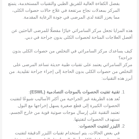
بفضل الكفاءة العالية للفريق الطبي والتقنيات المستخدمة، يتمتع
المركز بمعدلات نجاح مرتفعة في علاج حالات حصوات الكلى،
مما يعزز الثقة لدى المرضى في جودة الرعاية المقدمة.
هذه المزايا تجعل مركز السامرائي خيارًا مفضلًا للمرضى الباحثين عن
أفضل العلاجات المتاحة لحصوات الكلى بدون جراحة في دبي.
كيف يساعدك مركز السامرائي في التخلص من حصوات الكلى بدون
جراحة؟
مركز السامرائي يعتمد على تقنيات طبية حديثة تساعد المرضى على
التخلص من حصوات الكلى بدون الحاجة إلى إجراء جراحة تقليدية. من
أبرز هذه التقنيات:
تقنية تفتيت الحصوات بالموجات التصادمية (ESWL)
:
تُعد هذه الطريقة غير الجراحية من أكثر الأساليب شيوعًا لتفتيت
الحصوات الكبيرة إلى قطع صغيرة يسهل إخراجها مع البول.
تعتمد التقنية على إرسال موجات صوتية قوية من خارج الجسم،
تستهدف الحصوات لتفتيتها.
الليزر لتفتيت الحصوات
:
في بعض الحالات، يتم استخدام تقنيات الليزر الدقيقة لتفتيت