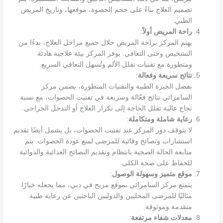
تصميم العلاج بناءً على حجم الحصوة، موقعها، وتاريخ المريض
الطبي.
راحة المريض أولاً
:
يهتم المركز براحة المريض خلال جميع مراحل العلاج، بدءًا من
التشخيص وحتى التعافي. يوفر المركز بيئة علاجية هادئة
ومتطورة مع تقنيات تقلل الألم وتُسهل التعافي السريع.
نتائج سريعة وفعالة
:
بفضل الخبرة الطبية والتقنيات المتطورة، يضمن مركز
السامرائي نتائج فعّالة وسريعة في تفتيت الحصوات، مع نسبة
نجاح عالية تقلل الحاجة إلى تكرار العلاج أو التدخل الجراحي.
رعاية شاملة ومتكاملة
:
لا يتوقف دور المركز عند تفتيت الحصوات، بل يشمل أيضًا تقديم
استشارات ونصائح وقائية للمرضى لمنع عودة الحصوات. يتم
متابعة الحالة الصحية بانتظام وتقديم النصائح الغذائية والدوائية
للحفاظ على صحة الكلى.
موقع متميز وسهولة الوصول
:
يتمتع مركز السامرائي بموقع مريح في دبي، مما يجعله خيارًا
مثاليًا للمرضى المحليين والدوليين الباحثين عن رعاية طبية
متقدمة وموثوقة.
معدلات شفاء مرتفعة
: