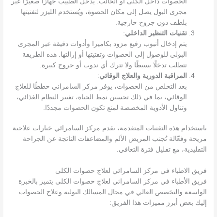
الحصوات داخل الكلى أو الحالب. يُدخل الطبيب جهازًا صغيرًا عبر
مجرى البول يصل إلى مكان الحصوة، ويُستخدم الليزر لتفتيتها
بلطف دون جروح خارجية.
تقنيات التنظير الداخلي
:
يتم إدخال أنبوب رفيع مزود بكاميرا وأدوات دقيقة عبر المجرى
البولي للوصول إلى الحصوات وتفتيتها أو إزالتها. هذه الطريقة
تتطلب تدخلًا بسيطًا ولا تترك أي ندوب أو جروح كبيرة.
المراقبة الدورية والعلاج الوقائي
:
بعد التخلص من الحصوات، يوفر مركز السامرائي خططًا للعلاج
الوقائي، بما في ذلك تحسين نمط الحياة، تغيير النظام الغذائي،
وتناول الأدوية المخصصة لمنع تكون الحصوات مجددًا.
باستخدام هذه التقنيات المتقدمة، يقدم مركز السامرائي خيارات علاجية
مريحة وفعّالة تُجنب المريض الألم والمضاعفات الناتجة عن الجراحة
التقليدية، مع تقليل فترة التعافي.
فريق الاطباء في مركز السامرائي لعلاج حصوات الكلى
فريق الأطباء في مركز السامرائي لعلاج حصوات الكلى يتميز بالخبرة
الواسعة والتخصص العالي في مجال المسالك البولية وعلاج الحصوات.
إليك بعض أبرز مميزات هذا الفريق: