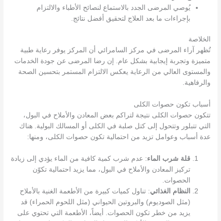
يُوصي المرضى الجدد بالاستماع لنصائح الأطباء والالتزام
بإجراءات ما بعد العلاج لتحقيق أفضل نتائج.
الخلاصة
تُظهر آراء المرضى في مركز السامرائي أن المركز يوفر رعاية طبية
متميزة وتجربة إيجابية بشكل عام. إن رضا المرضى عن جودة الخدمات
والمستوى العالي من الرعاية يعكس الالتزام المستمر بتحسين الصحة
والرفاهية.
أسباب تكون حصوات الكلى
تتكون حصوات الكلى نتيجة لتراكم بعض المعادن والأملاح في البول،
التي تتبلور وتتحول إلى كتل صلبة في الكلى أو المسالك البولية. هناك
عدة أسباب وعوامل تزيد من احتمالية تكون حصوات الكلى، ومنها:
قلة شرب الماء
: عدم شرب كمية كافية من الماء يؤدي إلى زيادة
تركيز المعادن والأملاح في البول، مما يزيد احتمالية تكوّن
الحصوات.
النظام الغذائي
: تناول كميات كبيرة من الأطعمة الغنية بالأملاح
(مثل الصوديوم) والبروتين الحيواني (مثل اللحوم الحمراء) قد
يزيد من خطر تكون الحصوات. أيضاً، الأطعمة التي تحتوي على