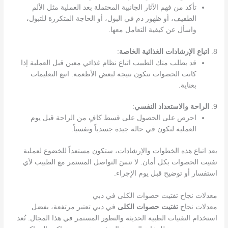
تأكد من فهم الآثار الجانبية المحتملة بعد العملية مثل الألم
الطفيف، أو ظهور دم في البول، أو الحاجة المتكررة للتبول،
واسأل عن كيفية التعامل معها.
8.
اتباع الإرشادات الغذائية الخاصة
:
قد يطلب منك الطبيب اتباع نظام غذائي معين قبل العملية إذا
كانت الحصوات تتكون نتيجة لبعض الأطعمة. اتبع التعليمات
بعناية.
9.
الراحة والاستعداد النفسي
:
احرص على الحصول على قسط كافٍ من الراحة قبل يوم
العملية لتكون في حالة جيدة جسدياً ونفسياً.
بعد اتباع هذه الخطوات والإرشادات، ستكون مستعداً للخضوع لعملية
تفتيت الحصوات بكل أمان. لا تنسَ التواصل المستمر مع الطبيب لأي
استفسار أو توضيح قبل يوم الإجراء.
معدلات نجاح تفتيت حصوات الكلى في دبي
معدلات نجاح
تفتيت حصوات الكلى
في دبي تعتبر مرتفعة، بفضل
استخدام التقنيات الطبية الحديثة والتطور المستمر في هذا المجال. تُعد