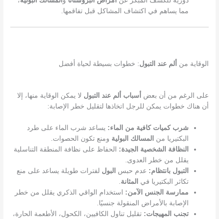
دورية للكشف المبكر عن
أمراض
البروستاتا
و
المسالك البولية
،
مما يساهم في اكتشاف المشاكل قبل تفاقمها.
الوقاية من
ألم عند التبول
: خطوات بسيطة لحياة أفضل
على الرغم من أن بعض
أسباب
ألم عند التبول
لا يمكن الوقاية منها، إلا
أن هناك خطوات يمكن للرجل اتخاذها لتقليل خطر الإصابة:
شرب كميات كافية من الماء:
يساعد شرب الماء على طرد
البكتيريا من
المسالك البولية
ومنع تكون الحصوات.
النظافة الشخصية الجيدة:
الحفاظ على نظافة المنطقة التناسلية
يقلل من خطر العدوى.
التبول بانتظام:
عدم حبس
البول
لفترات طويلة يساعد على منع
تكاثر البكتيريا في
المثانة
.
ممارسة الجنس الآمن:
استخدام الواقي الذكري يقلل من خطر
الإصابة بالأمراض المنقولة جنسيًا.
تجنب المهيجات:
تقليل تناول الكافيين، الكحول، الأطعمة الحارة،