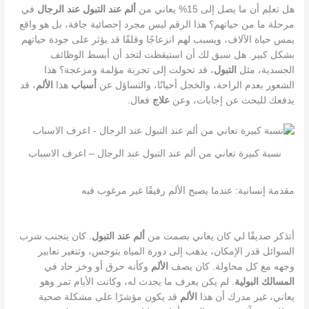
هل تعلم أن ما يصل إلى 15% يعاني من
ألم عند التبول عند الرجال
في
مرحلة ما من حياتهم؟ هذا الرقم ليس مجرد إحصائية جافة، بل هو واقع
يمس حياة الآلاف، ويسبب لهم انزعاجًا وقلقًا قد يؤثر على جودة حياتهم
بشكل كبير. هل سبق لك أن استيقظت لتجد أن أبسط الوظائف
الجسدية، مثل
التبول
، قد تحولت إلى تجربة مؤلمة ومزعجة؟ هذا
الشعور بعدم الراحة، والخجل أحيانًا، والتساؤل عن
أسباب
هذا
الألم
، قد
يدفعك للبحث عن إجابات، وعن
علاج
فعال.
نسبة كبيرة تعاني من ألم عند التبول عند الرجال – اعرف الاسباب
مقدمة إنسانية: عندما يصبح الألم رفيقًا غير مرغوب فيه
أتذكر صديقًا لي كان يعاني بصمت من
ألم عند التبول
. كان يتجنب شرب
السوائل قدر الإمكان، يذهب إلى دورة المياه بتوجس، وتتغير تعابير
وجهه مع كل محاولة. كان يصف
الألم
وكأنه حرق أو وخز حاد في
المسالك البولية
. لم يكن يعرف ما يحدث له، وكانت الأيام تمر وهو
يعاني، غير مدرك أن هذا
الألم
قد يكون مؤشرًا على مشكلة صحية