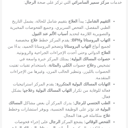
خدمات
مركز سمير السامرائي
التي تركز على صحة
الرجال
:
التقييم الشامل:
يبدأ
العلاج
بتقييم شامل للحالة، يشمل التاريخ
الطبي المفصل، الفحص السريري، وجميع الفحوصات المخبرية
والتصويرية اللازمة لتحديد
أسباب
الألم عند التبول
.
التهاب البروستاتا وBPH:
يقدم المركز خطط
علاج
مخصصة
لجميع أنواع
التهاب البروستاتا
وتضخم البروستاتا الحميد، بدءًا من
العلاج
الدوائي وحتى أحدث الإجراءات الجراحية والروبوتية.
حصوات المسالك البولية:
يمتلك المركز خبرة واسعة في
تشخيص و
علاج
حصوات
الكلى
و
المثانة
، باستخدام تقنيات تفتيت
الحصوات بالليزر، وتنظير الحالب المرن، وغيرها من الإجراءات
المتقدمة.
التهابات المسالك البولية المتكررة:
يقدم المركز استراتيجيات
فعالة للوقاية من تكرار
التهاب المسالك البولية
و
علاج
ها بشكل
فعال.
الطب الجنسي للرجال:
يدرك المركز أن بعض مشاكل
المسالك
البولية
قد تؤثر على الوظيفة الجنسية، ويوفر استشارات وخطط
علاج
متكاملة في هذا المجال.
الفحص الوقائي:
يشجع المركز
الرجال
على إجراء فحوصات