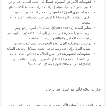
فحوصات الأمراض المنقولة جنسيًا:
إذا اشتبه الطبيب في وجود
عدوى منقولة جنسيًا، سيتم إجراء اختبارات محددة للكشف عنها.
الموجات فوق الصوتية (السونار):
يمكن استخدامها لتصوير
الكلى
،
المثانة
، والبروستاتا للكشف عن الحصوات، الأورام، أو
التضخم.
تنظير المثانة (Cystoscopy):
يتم إدخال أنبوب رفيع ومرن
مزود بكاميرا صغيرة عبر الإحليل إلى
المثانة
لتمكين الطبيب من
رؤية بطانة الإحليل و
المثانة
والبروستاتا مباشرة.
دراسات ديناميكية البول:
هذه الفحوصات تقيم كيفية تخزين
المثانة
للبول
وإفراغه، وتساعد في تحديد مشاكل وظائف
المثانة
.
الفحوصات التصويرية:
في بعض الحالات، قد تكون هناك حاجة
إلى الأشعة المقطعية (CT) أو التصوير بالرنين المغناطيسي
(MRI) لتقييم
المسالك البولية
بشكل أكثر تفصيلاً.
خيارات
العلاج
لـ
ألم عند التبول عند الرجال
يعتمد
العلاج
على
أسباب
الألم
. بمجرد تحديد السبب، يمكن للطبيب في