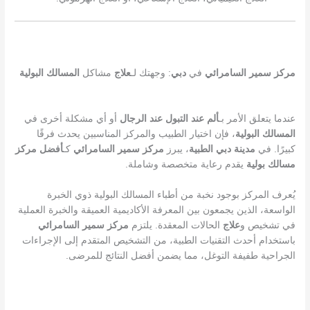
مركز سمير السامرائي
في
دبي
: وجهتك لـ
علاج
مشاكل
المسالك البولية
عندما يتعلق الأمر بـ
ألم عند التبول عند الرجال
أو أي مشكلة أخرى في
المسالك البولية
، فإن اختيار الطبيب والمركز المناسبين يحدث فرقًا
كبيرًا. في
مدينة دبي الطبية
، يبرز
مركز سمير السامرائي
كـ
أفضل مركز
مسالك بولية
يقدم رعاية متخصصة وشاملة.
يُعرف المركز بوجود نخبة من أطباء المسالك البولية ذوي الخبرة
الواسعة، الذين يجمعون بين المعرفة الأكاديمية العميقة والخبرة العملية
في تشخيص و
علاج
الحالات المعقدة. يلتزم
مركز سمير السامرائي
باستخدام أحدث التقنيات الطبية، من التشخيص المتقدم إلى الإجراءات
الجراحية طفيفة التوغل، مما يضمن أفضل النتائج للمرضى.