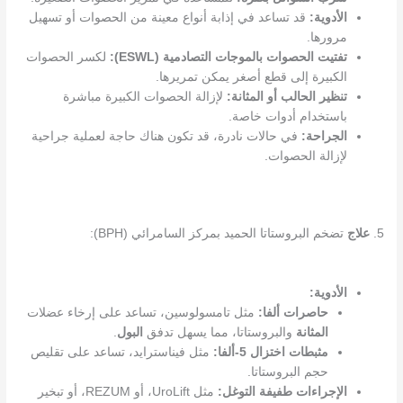
الأدوية:
قد تساعد في إذابة أنواع معينة من الحصوات أو تسهيل
مرورها.
تفتيت الحصوات بالموجات التصادمية (ESWL):
لكسر الحصوات
الكبيرة إلى قطع أصغر يمكن تمريرها.
تنظير الحالب أو المثانة:
لإزالة الحصوات الكبيرة مباشرة
باستخدام أدوات خاصة.
الجراحة:
في حالات نادرة، قد تكون هناك حاجة لعملية جراحية
لإزالة الحصوات.
5.
علاج
تضخم البروستاتا الحميد بمركز السامرائي (BPH):
الأدوية:
حاصرات ألفا:
مثل تامسولوسين، تساعد على إرخاء عضلات
المثانة
والبروستاتا، مما يسهل تدفق
البول
.
مثبطات اختزال 5-ألفا:
مثل فيناسترايد، تساعد على تقليص
حجم البروستاتا.
الإجراءات طفيفة التوغل:
مثل UroLift، أو REZUM، أو تبخير