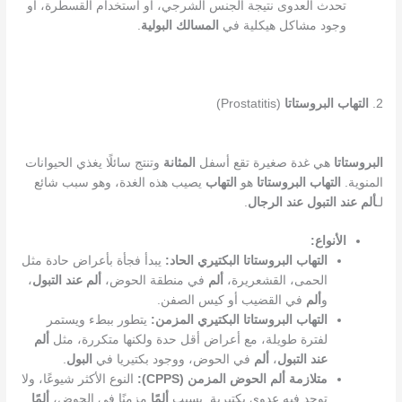
تحدث العدوى نتيجة الجنس الشرجي، أو استخدام القسطرة، أو
وجود مشاكل هيكلية في
المسالك البولية
.
2.
التهاب البروستاتا
(Prostatitis)
البروستاتا
هي غدة صغيرة تقع أسفل
المثانة
وتنتج سائلًا يغذي الحيوانات
المنوية.
التهاب البروستاتا
هو
التهاب
يصيب هذه الغدة، وهو سبب شائع
لـ
ألم عند التبول عند الرجال
.
الأنواع:
التهاب البروستاتا البكتيري الحاد:
يبدأ فجأة بأعراض حادة مثل
الحمى، القشعريرة،
ألم
في منطقة الحوض،
ألم عند التبول
،
و
ألم
في القضيب أو كيس الصفن.
التهاب البروستاتا البكتيري المزمن:
يتطور ببطء ويستمر
لفترة طويلة، مع أعراض أقل حدة ولكنها متكررة، مثل
ألم
عند التبول
،
ألم
في الحوض، ووجود بكتيريا في
البول
.
متلازمة ألم الحوض المزمن (CPPS):
النوع الأكثر شيوعًا، ولا
توجد فيه عدوى بكتيرية. يسبب
ألمًا
مزمنًا في الحوض،
ألمًا