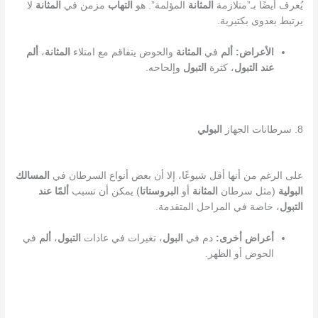
يُعرف أيضًا بـ”متلازمة
المثانة
المؤلمة”. هو
التهاب
مزمن في
المثانة
لا
يرتبط بعدوى بكتيرية.
الأعراض:
ألم
في
المثانة
والحوض يتفاقم مع امتلاء
المثانة
،
ألم
عند التبول
، كثرة
التبول
وإلحاحه.
8. سرطانات الجهاز
البولي
على الرغم من أنها أقل شيوعًا، إلا أن بعض أنواع السرطان في
المسالك
البولية
(مثل سرطان
المثانة
أو
البروستاتا
) يمكن أن تسبب
ألمًا عند
التبول
، خاصة في المراحل المتقدمة.
أعراض أخرى:
دم في
البول
، تغيرات في عادات
التبول
،
ألم
في
الحوض أو الظهر.