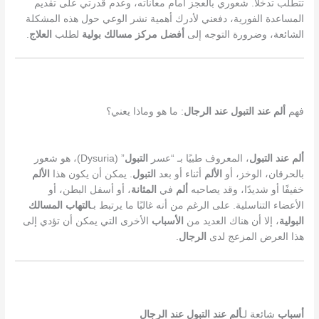
تتطلب تدخلًا. شعوري بالعجز أمام معاناته، وعدم قدرتي على تقديم
المساعدة الفورية، دفعني لأدرك أهمية نشر الوعي حول هذه المشكلة
الشائعة، وضرورة التوجه إلى
أفضل مركز مسالك بولية
لطلب
العلاج
.
فهم
ألم عند التبول عند الرجال
: ما هو وماذا يعني؟
ألم عند التبول
، المعروف طبيًا بـ “عسر
التبول
” (Dysuria)، هو شعور
بالحرقان، الوخز، أو
الألم
أثناء أو بعد
التبول
. يمكن أن يكون هذا
الألم
خفيفًا أو شديدًا، وقد يصاحبه
ألم
في
المثانة
، أو أسفل البطن، أو
الأعضاء التناسلية. على الرغم من أنه غالبًا ما يرتبط بـ
التهاب المسالك
البولية
، إلا أن هناك العديد من
الأسباب
الأخرى التي يمكن أن تؤدي إلى
هذا العرض المزعج لدى
الرجال
.
أسباب
شائعة لـ
ألم عند التبول عند الرجال