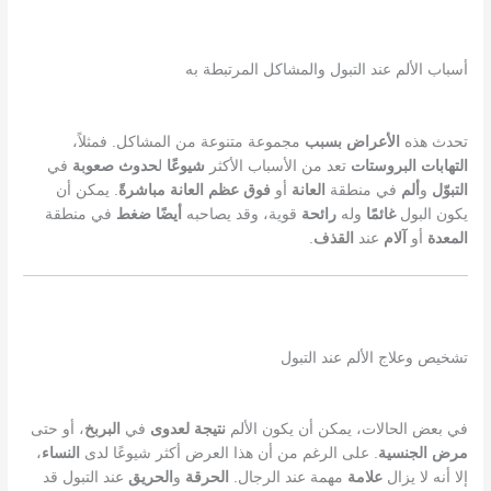
أسباب الألم عند التبول والمشاكل المرتبطة به
تحدث هذه
الأعراض
بسبب
مجموعة متنوعة من المشاكل. فمثلاً،
التهابات
البروستات
تعد من الأسباب الأكثر
شيوعًا
ل
حدوث
صعوبة
في
التبوّل
و
ألم
في منطقة
العانة
أو
فوق
عظم
العانة
مباشرةً
. يمكن أن
يكون البول
غائمًا
وله
رائحة
قوية، وقد يصاحبه
أيضًا
ضغط
في منطقة
المعدة
أو
آلام
عند
القذف
.
تشخيص وعلاج الألم عند التبول
في بعض الحالات، يمكن أن يكون الألم
نتيجة
لعدوى
في
البربخ
، أو حتى
مرض
الجنسية
. على الرغم من أن هذا العرض أكثر شيوعًا لدى
النساء
،
إلا أنه لا يزال
علامة
مهمة عند الرجال.
الحرقة
و
الحريق
عند التبول قد