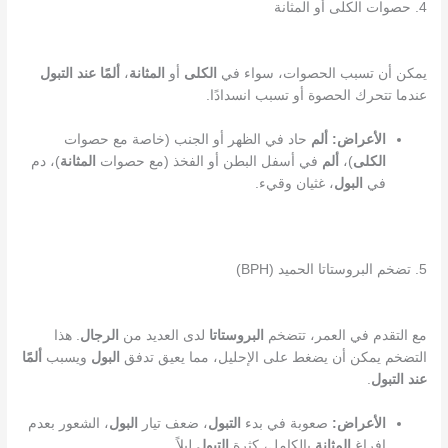
4. حصوات الكلى أو المثانة
يمكن أن تسبب الحصوات، سواء في
الكلى
أو
المثانة
،
ألمًا عند التبول
عندما تتحرك الحصوة أو تسبب انسدادًا.
الأعراض:
ألم
حاد في الظهر أو الجنب (خاصة مع حصوات
الكلى
)،
ألم
في أسفل البطن أو الفخذ (مع حصوات
المثانة
)، دم
في
البول
، غثيان وقيء.
5. تضخم البروستاتا الحميد (BPH)
مع التقدم في العمر، تتضخم
البروستاتا
لدى العديد من
الرجال
. هذا
التضخم يمكن أن يضغط على الإحليل، مما يعيق تدفق
البول
ويسبب
ألمًا
عند التبول
.
الأعراض:
صعوبة في بدء
التبول
، ضعف تيار
البول
، الشعور بعدم
إفراغ
المثانة
بالكامل، كثرة
التبول
ليلاً.