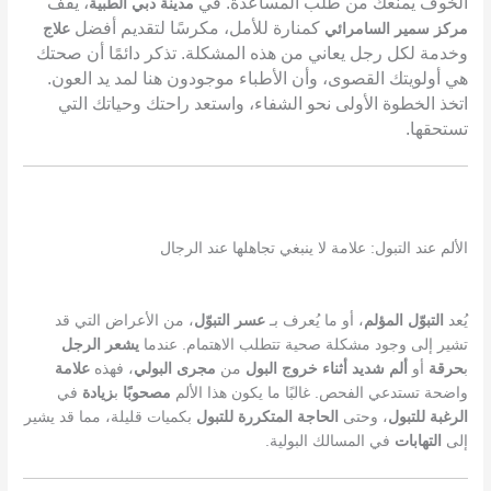
الخوف يمنعك من طلب المساعدة. في
، يقف
مدينة دبي الطبية
كمنارة للأمل، مكرسًا لتقديم أفضل
مركز سمير السامرائي
علاج
وخدمة لكل رجل يعاني من هذه المشكلة. تذكر دائمًا أن صحتك
هي أولويتك القصوى، وأن الأطباء موجودون هنا لمد يد العون.
اتخذ الخطوة الأولى نحو الشفاء، واستعد راحتك وحياتك التي
تستحقها.
الألم عند التبول: علامة لا ينبغي تجاهلها عند الرجال
يُعد
التبوّل
المؤلم
، أو ما يُعرف بـ
عسر
التبوّل
، من الأعراض التي قد
تشير إلى وجود مشكلة صحية تتطلب الاهتمام. عندما
يشعر
الرجل
ب
حرقة
أو
ألم
شديد
أثناء
خروج
البول
من
مجرى
البولي
، فهذه
علامة
واضحة تستدعي الفحص. غالبًا ما يكون هذا الألم
مصحوبًا
ب
زيادة
في
الرغبة
للتبول
، وحتى
الحاجة
المتكررة
للتبول
بكميات قليلة، مما قد يشير
إلى
التهابات
في المسالك البولية.