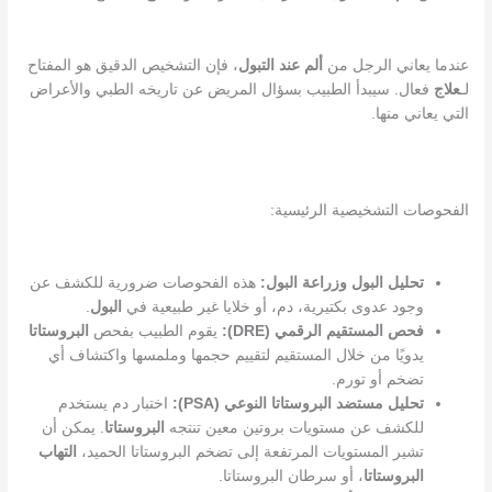
عندما يعاني الرجل من
ألم عند التبول
، فإن التشخيص الدقيق هو المفتاح
لـ
علاج
فعال. سيبدأ الطبيب بسؤال المريض عن تاريخه الطبي والأعراض
التي يعاني منها.
الفحوصات التشخيصية الرئيسية:
تحليل البول وزراعة البول:
هذه الفحوصات ضرورية للكشف عن
وجود عدوى بكتيرية، دم، أو خلايا غير طبيعية في
البول
.
فحص المستقيم الرقمي (DRE):
يقوم الطبيب بفحص
البروستاتا
يدويًا من خلال المستقيم لتقييم حجمها وملمسها واكتشاف أي
تضخم أو تورم.
تحليل مستضد البروستاتا النوعي (PSA):
اختبار دم يستخدم
للكشف عن مستويات بروتين معين تنتجه
البروستاتا
. يمكن أن
تشير المستويات المرتفعة إلى تضخم البروستاتا الحميد،
التهاب
البروستاتا
، أو سرطان البروستاتا.