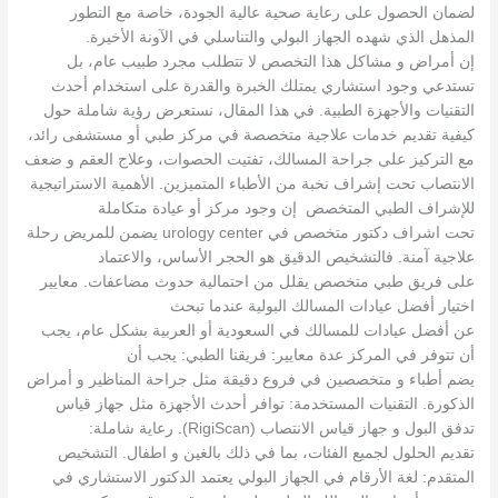
لضمان الحصول على رعاية صحية عالية الجودة، خاصة مع التطور
المذهل الذي شهده الجهاز البولي والتناسلي في الآونة الأخيرة.
إن أمراض و مشاكل هذا التخصص لا تتطلب مجرد طبيب عام، بل
تستدعي وجود استشاري يمتلك الخبرة والقدرة على استخدام أحدث
التقنيات والأجهزة الطبية. في هذا المقال، نستعرض رؤية شاملة حول
كيفية تقديم خدمات علاجية متخصصة في مركز طبي أو مستشفى رائد،
مع التركيز على جراحة المسالك، تفتيت الحصوات، وعلاج العقم و ضعف
الانتصاب تحت إشراف نخبة من الأطباء المتميزين. الأهمية الاستراتيجية
للإشراف الطبي المتخصص إن وجود مركز أو عيادة متكاملة
تحت اشراف دكتور متخصص في urology center يضمن للمريض رحلة
علاجية آمنة. فالتشخيص الدقيق هو الحجر الأساس، والاعتماد
على فريق طبي متخصص يقلل من احتمالية حدوث مضاعفات. معايير
اختيار أفضل عيادات المسالك البولية عندما تبحث
عن أفضل عيادات للمسالك في السعودية أو العربية بشكل عام، يجب
أن تتوفر في المركز عدة معايير: فريقنا الطبي: يجب أن
يضم أطباء و متخصصين في فروع دقيقة مثل جراحة المناظير و أمراض
الذكورة. التقنيات المستخدمة: توافر أحدث الأجهزة مثل جهاز قياس
تدفق البول و جهاز قياس الانتصاب (RigiScan). رعاية شاملة:
تقديم الحلول لجميع الفئات، بما في ذلك بالغين و اطفال. التشخيص
المتقدم: لغة الأرقام في الجهاز البولي يعتمد الدكتور الاستشاري في