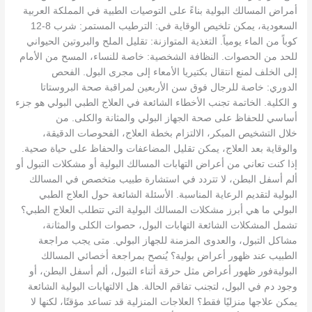
أمراض المسالك البولية بناءً على التوصيات الطبية في المملكة العربية
السعودية، يمكن تلخيص الوقاية في: الترطيب المستمر: شرب 8-12
كوباً من الماء يومياً. التغذية المتوازنة: تقليل الملح والبروتين الحيواني
للحد من الحصوات. النظافة الشخصية: خاصة للنساء، المسح من الأمام
إلى الخلف لمنع انتقال بكتيريا الأمعاء إلى مجرى البول. الفحص
الدوري: خاصة للرجال فوق سن الأربعين لمراقبة صحة البروستاتا
و الكلية. الخاتمة تجنب الأخطاء الشائعة في العلاج الطبي البولي هو جزء
أساسي للحفاظ على صحة الجهاز البولي والمثانة والكلى. من
خلال التشخيص المبكر، الالتزام بخطة العلاج، الفحوصات الدقيقة،
والوقاية بعد العلاج، يمكن تقليل المضاعفات والحفاظ على حياة صحية.
إذا كنت تعاني من أعراض التهابات المسالك البولية أو مشكلات التبول أو
ألم أسفل البطن، لا تتردد في استشارة طبيب متخصص في المسالك
البولية لتقديم الرعاية المناسبة. الأسئلة الشائعة حول العلاج الطبي
البولي ما هي أبرز مشكلات المسالك البولية التي تتطلب العلاج الطبي؟
تشمل المشكلات الشائعة التهابات البول، حصوات الكلى والمثانة،
مشاكل التبول، والعدوى المزمنة للجهاز البولي. متى يجب مراجعة
الطبيب عند ظهور أعراض بولية؟ يُنصح بمراجعة أخصائي المسالك
البوليةفور ظهور أعراض مثل حرقة أثناء التبول، ألم أسفل البطن، أو
وجود دم في البول، لتجنب تفاقم الحالة. هل الالتهابات البولية الشائعة
يمكن علاجها منزليًا فقط؟ العلاجات المنزلية قد تساعد مؤقتًا، لكنها لا