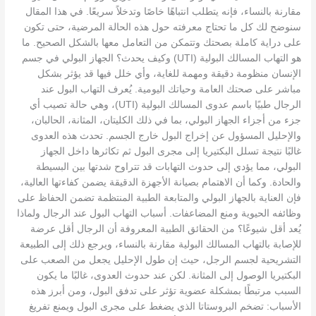
مقارنة بالنساء، فإنه يتطلب انتباهًا خاصًا وتدخلاً سريعًا. في هذا المقال
سنوضح لك كل ما تحتاج معرفته حول هذه الحالة المرضية، حتى تكون
على دراية كاملة بصحتك وتتمكن من التعامل معها بالشكل الصحيح. ما
هو التهاب المسالك البولية (UTI) وكيف يحدث؟ الجهاز البولي في جسم
الإنسان منظومة دقيقة ومهمة للغاية، وأي خلل فيها قد يؤثر بشكل
مباشر على صحتك العامة وحياتك اليومية. يُعرف التهاب البول عند
الرجال طبيًا باسم عدوى المسالك البولية (UTI)، وهي حالة تصيب أي
جزء من أجزاء الجهاز البولي، بما في ذلك الكليتان، المثانة، الحالبان،
والإحليل المسؤول عن إخراج البول خارج الجسم. تحدث هذه العدوى
غالبًا نتيجة تسلل البكتيريا إلى مجرى البول ثم تكاثرها داخل الجهاز
البولي، مما يؤدي إلى حدوث التهابات قد تتراوح شدتها بين البسيطة
والحادة. وكما أن الاهتمام بصيانة الأجهزة الدقيقة يضمن كفاءتها العالية،
فإن العناية بالجهاز البولي والمتابعة الطبية المنتظمة تضمن الحفاظ على
وظائفه الحيوية ومنع المضاعفات. أسباب التهاب البول عند الرجال ولماذا
يُعد أقل شيوعًا؟ من الحقائق الطبية المعروفة أن الرجال أقل عرضة
للإصابة بالتهاب المسالك البولية مقارنة بالنساء، ويرجع ذلك إلى الطبيعة
التشريحية لجسم الرجل، حيث إن طول الإحليل يجعل من الصعب على
البكتيريا الوصول إلى المثانة. لكن عند حدوث العدوى، غالبًا ما يكون
السبب مرتبطًا بمشكلة عضوية تؤثر على تدفق البول، ومن أبرز هذه
الأسباب: تضخم البروستاتا الذي يضغط على مجرى البول ويمنع تفريغ