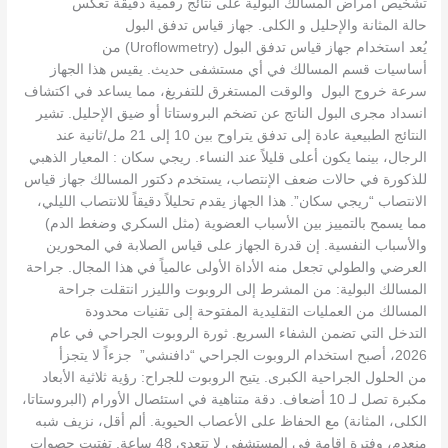
تشخيص أمراض المسالك البولية على نتائج رقمية دقيقة تعكس
حالة المثانة والإحليل و الكلى. جهاز قياس تدفق البول
يُعد استخدام جهاز قياس تدفق البول (Uroflowmetry) من
أساسيات قسم المسالك في أي مستشفى حديث. يقيس هذا الجهاز
سرعة خروج البول والوقت المستغرق للتفريغ، مما يساعد في اكتشاف
انسداد مجرى البول الناتج عن تضخم البروستاتا أو ضيق الإحليل. تشير
النتائج الطبيعية عادة إلى تدفق يتراوح بين 10 إلى 21 مل/ثانية عند
الرجال، بينما يكون أعلى قليلاً عند النساء. ريجي سكان : المعيار الذهبي
للذكورة في حالات ضعف الإنتصاب، يستخدم دكتور المسالك جهاز قياس
الانتصاب “ريجي سكان”. هذا الجهاز يقدم تحليلاً دقيقاً للانتصاب الليلي،
مما يسمح بالتمييز بين الأسباب العضوية (مثل السكري وضغط الدم)
والأسباب النفسية. إن قدرة الجهاز على قياس الصلابة في المحورين
العرضي والطولي تجعل منه الأداة الأولى عالمياً في هذا المجال. جراحة
المسالك البولية: من المشرط إلى الروبوت والليزر انتقلت جراحة
المسالك من العمليات التقليدية المفتوحة إلى تقنيات محدودة
التدخل التي تضمن الشفاء السريع. ثورة الروبوت الجراحي في عام
2026، أصبح استخدام الروبوت الجراحي “دافنشي” جزءاً لا يتجزأ
من الحلول الجراحية الكبرى. يتيح الروبوت للجراح: رؤية ثلاثية الأبعاد
مكبرة تصل لـ 10 أضعاف. دقة متناهية في استئصال الأورام (البروستاتا،
الكلى، المثانة) مع الحفاظ على الأعصاب الحيوية. ألم أقل، نزيف شبه
منعدم، وفترة إقامة في المستشفى لا تتعدى 48 ساعة. تفتيت حصوات