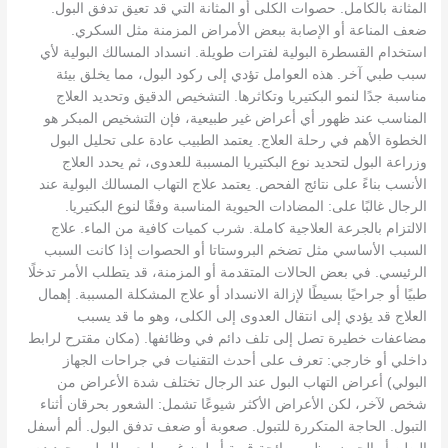
المثانة بالكامل. حصوات الكلى أو المثانة التي قد تعيق تدفق البول.
ضعف المناعة أو الإصابة ببعض الأمراض المزمنة مثل السكري.
استخدام القسطرة البولية لفترات طويلة. انسداد المسالك البولية لأي
سبب طبي آخر. هذه العوامل تؤدي إلى ركود البول، مما يخلق بيئة
مناسبة جدًا لنمو البكتيريا وتكاثرها. التشخيص الدقيق وتحديد العلاج
المناسب عند ظهور أي أعراض غير طبيعية، فإن التشخيص المبكر هو
الخطوة الأهم في رحلة العلاج. يعتمد الطبيب عادة على تحليل البول
وزراعة البول لتحديد نوع البكتيريا المسببة للعدوى، ثم يحدد العلاج
الأنسب بناءً على نتائج الفحص. يعتمد علاج التهاب المسالك البولية عند
الرجال غالبًا على: المضادات الحيوية المناسبة وفقًا لنوع البكتيريا.
الالتزام بالجرعة العلاجية كاملة. شرب كميات كافية من الماء. علاج
السبب الأساسي مثل تضخم البروستاتا أو الحصوات إذا كانت السبب
الرئيسي. في بعض الحالات المتقدمة أو المزمنة، قد يتطلب الأمر تدخلًا
طبيًا أو جراحيًا بسيطًا لإزالة الانسداد أو علاج المشكلة المسببة. إهمال
العلاج قد يؤدي إلى انتقال العدوى إلى الكلى، وهو ما قد يسبب
مضاعفات خطيرة تصل إلى تلف دائم في وظائفها. (مكان مقترح لرابط
داخلي أو خارجي: تعرف على أحدث التقنيات في جراحات الجهاز
البولي) أعراض التهاب البول عند الرجال تختلف شدة الأعراض من
شخص لآخر، لكن الأعراض الأكثر شيوعًا تشمل: الشعور بحرقان أثناء
التبول. الحاجة المتكررة للتبول. صعوبة أو ضعف تدفق البول. ألم أسفل