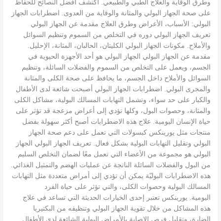
وطرق الوقاية والعلاج الطبي والطبيعي. اكتشف أفضل النصائح للحفاظ
على صحة الجهاز البولي والمثانة والوقاية من العدوى. اضطرابات الجهاز
البولي: الأسباب، الأعراض وطرق العلاج مقدمة عن الجهاز البولي
تعريف الجهاز البولي دوره في التخلص من السموم وتنظيم السوائل
والأملاح. مكونات الجهاز البولي الكليتان، الحالبان، المثانة، الإحليل.
مقدمة عن الجهاز البولي الجهاز البولي هو أحد الأجهزة الحيوية في
الجسم، ويعمل على التخلص من السموم والفضلات السائلة، وتنظيم
السوائل والأملاح داخل الجسم، ما يحافظ على صحة الكلى والمثانة
والمجرى البولي. اضطرابات الجهاز البولي أصبحت شائعة لدى الأطفال
والكبار على حد سواء، وتشمل التهابات المسالك البولية، مشاكل الكلى
والمثانة، وحصوات البول، وكلها تؤدي إلى أعراض مزعجة قد تؤثر على
حياة الإنسان اليومية. علاج هذه الاضطرابات أصبح أكثر سهولة بفضل
منتجات مثل يورينكس كبسولات التي تعمل على دعم صحة الجهاز
البولي وتقليل التهابات البولية بشكل فعال. تعريف الجهاز البولي الجهاز
البولي هو مجموعة من الأعضاء التي تعمل معًا لضمان التخلص السليم
من البول والفضلات السائلة الناتجة عن عمليات الهضم والتمثيل الغذائي.
هذه الاضطرابات البوليّة يمكن أن تؤدي إلى أمراض متعددة مثل التهابات
المسالك البولية وحصوات الكلى، والتي تؤثر على حياة الفرد
اليومية. يورينكس تعتبر إحدى الخيارات الحديثة التي تساعد في علاج
هذه المشاكل من خلال تقوية الجهاز البولي وتنظيفه من البكتيريا
الضارة، وتقليل فرص الإصابة بالأمراض البولية الشائعة لدى الأطفال