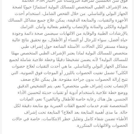
فوق سن الخمسين لمراقبة البروستاتا عبر اختبار PSA. الخاتمة
يعد الإشراف الطبي المتخصص للمسالك البولية استثمارًا حيويًا لصحة
الجهاز البولي والتناسلي. من خلال الفحص الشامل، استخدام أحدث
الأجهزة والتقنيات، والمتابعة الدقيقة، يمكن علاج جميع مشاكل المسالك
البولية والكلى والمثانة والإنتصاب والعقم بفعالية وأمان. التزامك
بالإرشادات الطبية والوقاية من الالتهابات سيضمن صحة دائمة وجودة
حياة أفضل، سواء للرجال أو النساء أو الأطفال، مع تحقيق نتائج عالية
وشفاء مستقر لكل الحالات. الأسئلة الشائعة حول إشراف طبي
متخصص للمسالك البولية لماذا يعتبر الإشراف الطبي المتخصص مهمًا
للمسالك البولية؟ لأنه يضمن تشخيصًا دقيقًا وخطة علاجية شاملة لجميع
مشاكل الجهاز البولي والتناسلي. ما هي أحدث التقنيات لعلاج حصوات
الكلى؟ تشمل تفتيت الحصوات بالليزر أو الموجات فوق الصوتية، التي
تتيح إزالة الحصوات بدون جراحة مفتوحة. هل يمكن علاج ضعف
الإنتصاب تحت إشراف طبي متخصص؟ نعم، يتم التشخيص الدقيق
ووضع خطة علاجية باستخدام أدوية أو تقنيات حديثة لتحسين الأداء
الجنسي. هل هناك رعاية خاصة للأطفال والبالغين؟ نعم، العيادات
المتخصصة تقدم خدمات لجميع الفئات العمرية مع متابعة دقيقة لكل
حالة. ما مدى أهمية المتابعة بعد العلاج؟ المتابعة تحت إشراف
الأطباء تضمن شفاء كامل وتقليل خطر الانتكاسات، خاصة في حالات
الحصوات والالتهابات المتكررة.