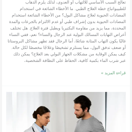
تعالج السبب الأساسي للالتهاب أو العدوى، لذلك يلزم الذهاب
للطبيبواتباع خطة العلاج الطبي. ما الأخطاء الشائعة في استخدام
المضادات الحيوية لعلاج مشاكل البول؟ من الأخطاء الشائعة استخدام
المضادات الحيوية بدون إشراف طبي أو عدم الالتزام بالجرعات والمدة
المحددة، مما يزيد من مقاومة البكتيريا ويطيل فترة العلاج. هل تختلف
أعراض التهابات المسالك البولية عند الرجال والنساء؟ نعم، ففي النساء
غالبًا يكون التهاب المثانة شائعًا، أما الرجال فقد تظهر مشاكل البروستاتا
أو ضعف تدفق البول، مما يستلزم تشخيصًا وعلاجًا مخصصًا لكل حالة.
كيف يمكن الوقاية من مشكلات الجهاز البولي بعد العلاج؟ يمكن ذلك
عبر شرب الماء بكمية كافية، الحفاظ على النظافة الشخصية،
قراءة المزيد »
إشراف
طبي
متخصص
للمسالك
البولية
–