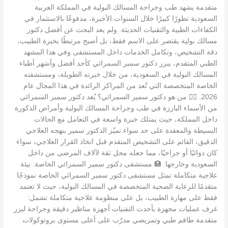
متقدمة يشهد طب وجراحة المسالك البولية في المملكة العربية
السعودية تطورًا كبيرًا خلال السنوات الأخيرة، مدفوعًا بالاستثمار في
الكفاءات الطبية والتقنيات الحديثة. ولم يعد البحث عن أفضل دكتور
مسالك بولية يقتصر على الاسم فقط، بل أصبح مرتبطًا بخبرة الطبيب،
دقة التشخيص، وتكامل الخدمات داخل المستشفى.وفي هذا المشهد
الطبي المتقدم، يبرز دكتور سمير السمرائي كأحد أفضل وأشهر أطباء
المسالك البولية في السعودية، من خلال خبرته الطويلة، ومستشفته
الخاصة المتخصصة التي تُعد من المراكز الرائدة في هذا المجال عام
2026. 👨‍⚕️ من هو دكتور سمير السمرائي؟ يُعد دكتور سمير السمرائي
من الأسماء البارزة في طب وجراحة المسالك البولية وأمراض الذكورة
داخل المملكة، حيث يمتلك خبرة واسعة في التعامل مع الحالات
البسيطة والمعقدة على حد سواء.تميّز الدكتور سمير بنهجه العلاجي
الدقيق، القائم على التشخيص المتقدم قبل اتخاذ القرار العلاجي، سواء
كان دوائيًا أو جراحيًا، مما جعله محل ثقة لآلاف المرضى من داخل
السعودية وخارجها. 🏥 مستشفى دكتور سمير السمرائي الخاصة: بيئة
علاجية متكاملة تمثل مستشفى دكتور سمير السمرائي الخاصة نموذجًا
متقدمًا للرعاية الصحية المتخصصة في المسالك البولية، حيث لا تعتمد
فقط على مهارة الطبيب، بل على منظومة علاجية متكاملة تشمل:
غرف عمليات مجهزة بأحدث التقنيات أجهزة مناظير دقيقة وجراحة ليزر
متقدمة طاقم طبي وتمريضي مدرّب على أعلى مستوى بروتوكولات