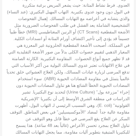
العدوى. فرط نشاط المثانة: حيث يشعر المريض برغبة متكررة
في البول دون وجود عدوى بكتيرية. التهاب المهبل البكتيري: (عند النساء)
والذي يتشابه في أعراضه مع التهابات المسالك. إهمال الفحوصات
التشخيصية الشاملة يعد الفشل في طلب الفحوصات الضرورية مثل
الأشعة المقطعية (CT Scans) أو الرنين المغناطيسي (MRI) خطأً طبياً
جسيماً قد يؤدي إلى تأخير اكتشاف أورام المثانة أو انسدادات الكلية.
في المملكة، أصبحت الأشعة المقطعية الحلزونية غير المعززة هي
المعيار الذهبي لتقييم حصوات الكلى بدلاً من صور الأشعة التقليدية التي
قد لا تظهر جميع أنواع الحصوات. المقاومة البكتيرية: الكارثة الصامتة
في علاج الالتهابات تعتبر عدوى المسالك البولية من أكثر الأسباب التي
تدفع المرضى لزيارة عيادات المسالك، ولكن العلاج العشوائي خلق تحدياً
عالمياً يتمثل في مقاومة المضادات الحيوية (ABR). سوء استخدام
المضادات الحيوية الخطأ الشائع هنا هو تناول المضادات الحيوية دون
إجراء “مزرعة بول” (Urine Culture) لتحديد نوع البكتيريا. تشير
الدراسات في منطقة الشرق الأوسط إلى أن بكتيريا “الإشريكية
القولونية” (E. coli)، وهي المسبب الرئيسي لـ التهاب البول، أظهرت
مقاومة عالية جداً لمضاد “الأموكسيسيلين” في بعض المناطق. التوقف
المبكر عن العلاج يقع المرضى في خطأ قاتل وهو التوقف عن
تناول العلاج بمجرد تحسن الأعراض (غالباً بعد 48 ساعة). هذا يسمح
للبكتيريا المتبقية بتطوير آليات مقاومة، مما يجعل التهابات المسالك