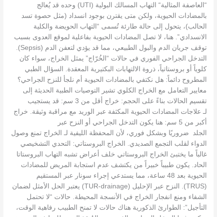
“العاصفة المثالية“ التهاب المسالك البولية (UTI) وحده قد يُعالج
بالمضادات الحيوية، ولكن متى يقترن بوجود انسداد (مثل حصوة تسد
الحالب)، يتحول إلى حالة طارئة تُسمى “التهاب الحويضة والكلية
الانسدادي”. هنا، لا تصل المضادات الحيوية بفاعلية لموقع العدوى بسبب
توقف جريان الدم والبول الطبيعي، مما قد يؤدي لتعفن الدم (Sepsis).
التدخل الجراحي الفوري في حالات “الخُرّاج” يمثل الخراج، سواء كان
كلوياً أو بروستاتياً، ذروة الالتهابات البكتيرية المعقدة. السؤال الطبي
المطروح دائماً: هل نكتفي بالمضادات الحيوية أم نلجأ للنزح الجراحي؟
معايير التعامل مع الخراج الكلوي تشير التوصيات الطبية الحديثة إلى
تقسيم الحالات بناءً على الحجم: خراج أقل من 3 سم: قد يستجيب
لـ علاجات المضادات الحيوية المكثفة عبر الوريد مع مراقبة وثيقة. خراج
أكبر من 5 سم: هنا يكون التدخل الجراحي أو النزح عبر
الجلد ضروريًا وبشكل فوري، لأن المحفظة الليفية لـ الخراج تمنع وصول
الدواء لقلب التجمع الصديدي. الخراج البروستاتي: التحدي التشخيصي
غالباً ما يختبئ الخراج البروستاتي خلف أعراض تشبه التهاب البروستاتا
الحاد. يكون طبيباً خبيراً من يكتشف عدم استجابة المريض للمضادات
الحيوية بعد 48 ساعة، مما يستدعي إجراء سونار عبر المستقيم
(TRUS). النزح عبر الإحليل (TUR-drainage) يعتبر الحل الأمثل لضمان
الشفاء ومنع انفجار الخراج في الأنسجة المحيطة. حالات “لا تحتمل
التأجيل”: الطوارئ الذكورية هناك حالات لا تمنح الطبيب رفاهية الوقت،