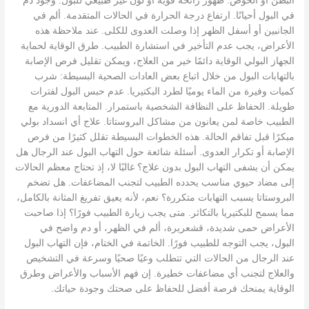
البطن أو الحوض. ظهور رائحة قوية أو لون غير طبيعي للبول. وجود دم
في البول أحيانًا. ارتفاع درجة الحرارة في الحالات المتقدمة. ألم في
الجانبين أو أسفل الظهر إذا وصلت العدوى للكلى. عند ملاحظة هذه
الأعراض، يجب عدم التأخير في استشارة الطبيب. طرق الوقاية لحماية
الجهاز البولي الوقاية دائمًا خير من العلاج، ويمكن تقليل فرص الإصابة
بالتهابات البول من خلال اتباع بعض العادات الصحية البسيطة: شرب
كميات وفيرة من الماء يوميًا لطرد البكتيريا. عدم حبس البول لفترات
طويلة. الحفاظ على النظافة الشخصية باستمرار. المتابعة الدورية مع
الطبيب خاصة لمن يعانون من مشاكل البروستاتا. علاج أي انسداد بولي
مبكرًا قبل تفاقم الحالة. هذه الخطوات البسيطة تقلل كثيرًا من فرص
الإصابة أو تكرار العدوى. أسئلة شائعة حول التهاب البول عند الرجال هل
يمكن أن يشفى التهاب البول بدون علاج؟ غالبًا لا، إذ تحتاج معظم الحالات
إلى مضاد حيوي مناسب يحدده الطبيب لتجنب المضاعفات. هل تضخم
البروستاتا يسبب التهابات متكررة؟ نعم، لأنه يعيق تفريغ المثانة بالكامل،
مما يسمح للبكتيريا بالتكاثر. متى يجب زيارة الطبيب فورًا؟ إذا صاحبت
الأعراض حمى شديدة، قشعريرة، ألم في الظهر، أو دم واضح في
البول، يجب التوجه للطبيب فورًا. الخاتمة في الختام، فإن التهاب البول
عند الرجال من الحالات التي تتطلب وعيًا صحيًا وسرعة في التشخيص
والعلاج لتجنب أي مضاعفات خطيرة. إن فهم الأسباب والأعراض وطرق
الوقاية يمنحك فرصة أفضل للحفاظ على صحتك وجودة حياتك.