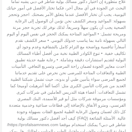
علاج متطورة إن اختيار دكتور مسالك بولية شاطر في دبي يشبه تماماً
البحث عن الجودة في أي مجال آخر، فكما تختار الأفضل في أمور حياتك
اليومية، يجب أن تختار الأفضل عندما يتعلق الأمر بصحتك. احجز وتحجز
بسهولة: المواعيد وسعر الكشف نحن نؤمن أن الوصول إلى الرعاية
الصحية يجب أن يكون سهلاً وسريعاً، لذلك نوفر لك تجربة حجز مرنة
ومريحة تشمل: • المواعيد المتاحة يمكنك الحجز في نفس اليوم أو اليوم
التالي بسهولة تامة بما يناسب جدولك اليومي. • سعر الكشف نقدم
أسعاراً تنافسية وواضحة مع التزام كامل بالشفافية وعدم وجود أي
تكاليف خفية. • تنوع الكوادر الطبية نخبة من أفضل أطباء المسالك
البولية لتقديم استشارات دقيقة وشاملة. • رعاية طبية حديثة تطبيق
أحدث معايير الجودة لضمان راحة المرضى وتسريع التعافي. التأمينات
الطبية والتعاقدات المتاحة للمرضى نحن نحرص على تقديم خدماتنا
لجميع المرضى سواء بتأمين طبي أو بدونه، حيث تشمل شبكتنا الطبية
العديد من شركات التأمين الكبرى مثل: أكسا ألفا أنترهيلث أوميجا كما
تشمل التعاقدات: أعضاء هيئة التدريس العاملين في شركات كبرى
ومؤسسات مرموقة شركات مثل أبو قير للأسمدة، البنك المصري
الفرنسي، ومترو الأنفاق بالإضافة إلى قطاعات صناعية وخدمية متعددة
كل ذلك لضمان وصول الرعاية الطبية لجميع الفئات بسهولة وجودة
عالية. الأسئلة الشائعة (FAQ) كيف أجد أفضل دكتور مسالك بولية
شاطر في دبي؟ يمكنك استخدام موقعنا https://profalsamnews.com/
لمقارنة التقييمات والخبرات واختيار الطبيب المناسب لحالتك. هل يمكن