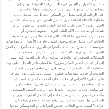
دائمًا أن التأجيل أو التهاون في طلب الرعاية الطبية قد يؤدي إلى
مضاعفات غير مرغوبة، بينما الالتزام بتعليمات الأطباء والحرص
على الرعاية الوقائية يجعل من الممكن الحفاظ على صحتك بأمان
وفعالية. الأسئلة الشائعة حول التدخل الطبي متى يجب طلب التدخل
الطبي الفوري؟ يجب طلب التدخل الطبي الفوري عند ظهور أعراض
شديدة أو مفاجئةمثل الألم الحاد، النزيف، صعوبة التنفس، أو
وجود خراج أو عدوى. ما الحالات التي تتطلب علاج جراحي مباشرة؟
الحالات التي تشمل خراج متجمع، انسداد حاد في الأعضاء، أو مضاعفات
مرضيةغالبًا ما تحتاج إلى التدخل الجراحي الفوري. كيف أعرف أن العلاج
الطبي التقليدي لم يعد كافيًا؟ إذا استمرت الأعراض أو تفاقمت
المشكلات الصحيةرغم العلاجات الدوائية أو الرعاية العامة، فهذا يشير
إلى أن التدخل الطبي المبكر ضروريًا. ما أسباب تأخر التدخل الطبي وما
مخاطره؟ تأخير التدخل الطبي قد يؤدي إلى تفاقم المرض، انتشار
العدوى، أو حدوث مضاعفات خطيرة. السبب عادة يكون عدم التعرف
على خطورة الأعراض أو الاعتماد على العلاجات المنزلية فقط. كيف
يمكن الوقاية من الحالات التي تحتاج لتدخل عاجل؟ الوقاية تكون
عبر متابعة الحالات المزمنة، الحفاظ على الرعاية الصحية المنتظمة،
والفحص الدوري، ما يقلل من الحاجة إلى التدخل الطبي الفوري أو
الجراحي. هل جميع الحالات التي تتعلق بخراج أو عدوى تحتاج إلى
جراحة؟ ليست جميع الحالات، فبعض الخراجات أو العدوىيمكن علاجها