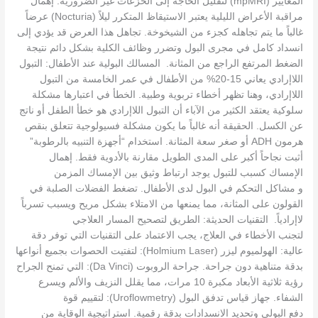
المعايير (mpMRI) لتقليل الحاجة إلى الخزعات غير الضرورية. إهمال
مراقبة الأعراض الليلية يعتبر الاستيقاظ المتكرر ليلاً (Nocturia) عرضاً
غالباً ما يتم تجاهله كجزء من الشيخوخة. تجاهل هذا العرض قد يؤدي إلى
انسداد كامل في مجرى البول وتضرر وظائف الكلية بشكل دائم نتيجة
الضغط المرتفع الراجع من المثانة. المسالك البولية عند الأطفال: التبول
اللاإرادي يعاني 15-20% من الأطفال في عمر الخامسة من التبول
اللاإرادي، وهنا تظهر أخطاء تربوية وطبية. الخطأ في اعتبارها مشكلة
سلوكية يعتقد الكثير من الآباء أن التبول اللاإرادي هو خطأ الطفل أو ناتج
عن الكسل. الحقيقة أنه غالباً ما يكون مشكلة فسيولوجية تتعلق بنقص
هرمون ADH أو صغر سعة المثانة. استخدام “أجهزة التنبيه بالرطوبة”
أثبت نجاحاً أكبر على المدى الطويل مقارنة بالأدوية فقط. إهمال
الإمساك كسبب للتبول يوجد ارتباط وثيق بين الإمساك المزمن
و مشاكل التحكم في البول لدى الأطفال. تضغط الفضلات الصلبة في
القولون على المثانة، مما يمنعها من الامتلاء بشكل مريح ويسبب تسرباً
لاإرادياً. التقنيات الحديثة: الطريق لتصحيح المسار العلاجي
لتجنب الأخطاء في العلاج، يجب الاعتماد على التقنيات التي توفر دقة
عالية: الهولميوم ليزر (Holmium Laser): لتفتيت الحصوات بجميع أنواعها
بدقة متناهية دون جراحة. جراحة الروبوت (Da Vinci): التي تمنح الجراح
رؤية ثلاثية الأبعاد مكبرة 10 مرات، مما يقلل النزيف والألم ويسرع
الشفاء. جهاز قياس تدفق البول (Uroflowmetry): لتقييم قوة
دفع البولي وتحديد الانسدادات بدقة رقمية. استراتيجية الوقاية من