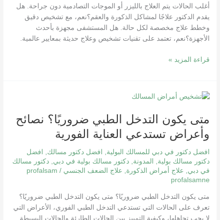
أغلب الحالات يتم العلاج بالليزر أو الموجات التصادمية دون جراحة. هل
يقدم الدكتور علاجًا لمشاكل الذكورة والعقم؟نعم، مع تشخيص دقيق
وخطط علاج مخصصة لكل حالة. هل المستشفى مجهزة بأحدث
الأجهزة؟نعم، تعتمد على تقنيات تشخيص وعلاج حديثة بمعايير عالمية.
قراءة المزيد »
متى
يكون
متى يكون التدخل الطبي ضروريًا؟ نصائح
التدخل
الطبي
وأعراض تستدعي العناية الفورية
ضروريًا؟
نصائح
افضل دكتور في دبي للمسالك البولية
,
افضل دكتور مسالك
,
افضل
وأعراض
دكتور مسالك بولية
,
المدونة
,
دكتور مسالك بولية في دبي
,
دكتور مسالك
في دبي
,
علاج أمراض الذكورة
,
علاج الضعف الجنسي
/
profalsam
تستدعي
profalsamne
العناية
الفورية
متى يكون التدخل الطبي ضروريًا؟ متى يكون التدخل الطبي ضروريًا؟
تعرف على الحالات التي تستدعي التدخل الطبي الفوري، الأعراض التي
لا يجب تجاهلها، وكيفية التمييز بين الحالات الطارئة والحالات البسيطة