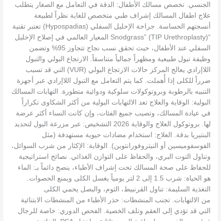
الجنسي. تخصص مسالك الأطفال: الدقة في التعامل مع الصغار يتطلب
علاج اطفال المسالك إشراف طبي متخصص للغاية نظراً لطبيعة
أنسجتهم الحساسة. جراحة الإحليل السفلي (Hypospadias) تعتبر تقنية
“Snodgrass” (TIP Urethroplasty) المعيار العالمي في إصلاح الإحليل
السفلي عند الأطفال، حيث تحقق نسب نجاح تتجاوز 95% وتضمن
وظيفة تبول طبيعية ومظهراً جمالياً متناسقاً. الارتجاع البولي والتبول
اللاإرادي يعالج المركز حالات الارتجاع البولي (VUR) التي قد تسبب
ضرراً للكلى إذا أُهملت. كما يتم التعامل مع التبول اللاإرادي عبر أجهزة
التنبيه بالرطوبة وبروتوكولات سلوكية ودوائية متطورة. التهابات المسالك
البولية: الوقاية والعلاج تعد الالتهابات البولية من أكثر الشكاوى تكراراً
في عيادة المسالك، وتصيب جميع الفئات، وإن كانت النساء أكثر عرضة
لها. بروتوكول العلاج والوقاية 2026 التشخيص: عبر مزرعة البول لتحديد
البنتيريا بدقة. العلاج: استخدام مضادات حيوية مستهدفة (مثل
الفوسفوميسين أو النيتروفورانتوين). الوقاية: الإكثار من شرب السوائل،
وتناول التوت البري، والحفاظ على التوازن الغذائي. نصائح استراتيجية
للحفاظ على صحة المسالك تحت إشراف الأطباء، ينصح دائماً بـ: الماء
هو الحياة: شرب 1.5 إلى 2 لتر يومياً يغسل الكلى ويمنع الحصوات.
التغذية السليمة: تناول القرنبيط، الثوم، والبصل يحمي الكلى
من الالتهابات. تجنب المنشطات: حذر الأطباء من المنشطات الابتنائية
التي قد تؤدي إلى العقم وتلف الخصية. الفحص الدوري: خاصة للرجال