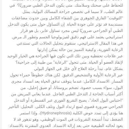
للحفاظ على صحتك وسلامتك. متى يكون التدخل الطبي ضروريًا؟ في
عالم الطب، لا سيما في تخصص جراحة المسالك البولية، يمثل
“التوقيت” الفارق الجوهري بين الشفاء الكامل وبين حدوث مضاعفات
مستديمة قد تؤثر على جودة الحياة. إن التساؤل حول متى يكون التدخل
الطبي أو الجراحي ضروريًا ليس مجرد تساؤل عابر، بل هو قرار
استراتيجي يعتمد على فهم دقيق لفيزيولوجيا الجسم وتطور الـ مرض.
في هذا المقال الاستراتيجي، سنقوم بتحليل الحالات التي تستدعي
الرعاية الفورية، وكيفية التمييز بين حالة يمكن إدارتها
عبر علاجات تحفظية وبين تلك التي تكون فيها الجراحة هي الخيار الوحيد
لإنقاذ العضو أو الحياة. متى تتحول “الرعاية” من طبية إلى جراحية؟
بشكل عام، تبدأ رحلة العلاج لأي خلل في الجهاز البولي
عبر الرعاية الأولية والتشخيص الدقيق. لكن هناك خطوطاً حمراء تحول
المسار. الانسداد الكامل: عندما يتوقف تدفق الحياة يعد انسداد مجرى
البول، سواء بسبب حصوة، تضخم بروستاتا، أو ضيق إحليل، من
أكثر أسباب الحاجة لـ التدخل الطبي العاجل. عندما يعاني المريض من
“احتباس البول الحاد”، يصبح التفريغ الفوري عبر القسطرة أو التدخل
الجراحي ضرورة قصوى لمنع ارتداد البول وتلف الكلى. التحليل: التأخير
هنا يؤدي إلى تمدد حوض الكلية (Hydronephrosis)، وإذا استمر
الضغط، تبدأ أنسجة النفرونات في الموت الوظيفي، وهو تدهور قد لا
يعود لحالته الطبيعية حتى بعد إزالة الانسداد. العدوى المقترنة بالانسداد: