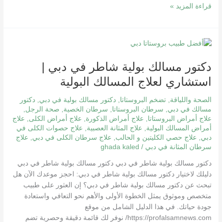
قراءة المزيد »
دكتور
مسالك
دكتور مسالك بولية شاطر في دبي |
بولية
شاطر
استشاري لعلاج المسالك البولية
في
دبي
الصحة واللياقة
,
تضخم البروستاتا
,
دكتور مسالك بولية في دبي
,
دكتور
|
مسالك في دبي
,
سرطان البروستاتا
,
سرطان الخصية
,
صحة الرجل
,
علاج أمراض البروستاتا
,
علاج أمراض الذكورة
,
علاج أمراض الكلى
,
علاج
استشاري
أمراض المسالك البولية
,
علاج المثانة العصبية
,
علاج حصوات الكلى في
لعلاج
دبي
,
علاج حصي الكليتين و الحالب
,
علاج سرطان الكلى في دبي
,
علاج
المسالك
سرطان المثانة في دبي
/
ghada kaled
البولية
دكتور مسالك بولية شاطر في دبي دكتور مسالك بولية شاطر في دبي
دليلك لاختيار دكتور مسالك بولية شاطر في دبي: احجز موعدك الآن هل
تبحث عن دكتور مسالك بولية شاطر في دبي؟ إن العثور على طبيب
متخصص وموثوق يمثل الخطوة الأولى والأهم نحو التعافي واستعادة
جودة حياتك. في هذا الدليل الشامل من موقع
https://profalsamnews.com/ نوفر لك قائمة دقيقة وحصرية تضم