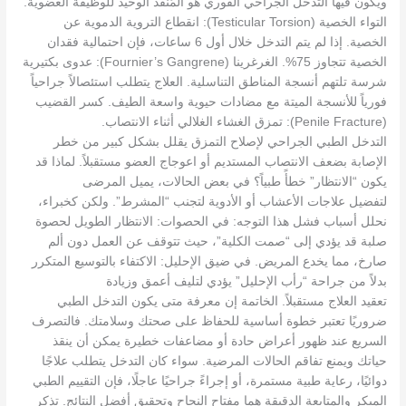
ويكون فيها التدخل الجراحي الفوري هو المُنقذ الوحيد للوظيفة العضوية.
التواء الخصية (Testicular Torsion): انقطاع التروية الدموية عن
الخصية. إذا لم يتم التدخل خلال أول 6 ساعات، فإن احتمالية فقدان
الخصية تتجاوز 75%. الغرغرينا (Fournier’s Gangrene): عدوى بكتيرية
شرسة تلتهم أنسجة المناطق التناسلية. العلاج يتطلب استئصالاً جراحياً
فورياً للأنسجة الميتة مع مضادات حيوية واسعة الطيف. كسر القضيب
(Penile Fracture): تمزق الغشاء الغلالي أثناء الانتصاب.
التدخل الطبي الجراحي لإصلاح التمزق يقلل بشكل كبير من خطر
الإصابة بضعف الانتصاب المستديم أو اعوجاج العضو مستقبلاً. لماذا قد
يكون “الانتظار” خطأً طبياً؟ في بعض الحالات، يميل المرضى
لتفضيل علاجات الأعشاب أو الأدوية لتجنب “المشرط”. ولكن كخبراء،
نحلل أسباب فشل هذا التوجه: في الحصوات: الانتظار الطويل لحصوة
صلبة قد يؤدي إلى “صمت الكلية”، حيث تتوقف عن العمل دون ألم
صارخ، مما يخدع المريض. في ضيق الإحليل: الاكتفاء بالتوسيع المتكرر
بدلاً من جراحة “رأب الإحليل” يؤدي لتليف أعمق وزيادة
تعقيد العلاج مستقبلاً. الخاتمة إن معرفة متى يكون التدخل الطبي
ضروريًا تعتبر خطوة أساسية للحفاظ على صحتك وسلامتك. فالتصرف
السريع عند ظهور أعراض حادة أو مضاعفات خطيرة يمكن أن ينقذ
حياتك ويمنع تفاقم الحالات المرضية. سواء كان التدخل يتطلب علاجًا
دوائيًا، رعاية طبية مستمرة، أو إجراءً جراحيًا عاجلًا، فإن التقييم الطبي
المبكر والمتابعة الدقيقة هما مفتاح النجاح وتحقيق أفضل النتائج. تذكر