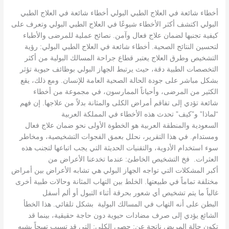
النتائج
أخطاء شائعة في العلاج الطبي البولي أخطاء شائعة في العلاج الطبي
البولي اكتشف أكثر الأخطاء شيوعًا في العلاج الطبي البولي وتعرف على
كيفية تجنبها لضمان علاج فعال وآمن. نصائح عملية للمرضى والأطباء
لتحسين النتائج الصحية. أخطاء شائعة في العلاج الطبي البولي: رؤية
التشخيص وطرق العلاج يعتبر قطاع جراحة المسالك البولية من أكثر
التخصصات الطبية دقة، حيث يرتبط الجهاز البولي بوظائف حيوية تؤثر
بشكل مباشر على جودة الحالة الصحية العامة للإنسان. ومع ذلك، يقع
الكثير من المرضى، وأحياناً الممارسون، في مجموعة من أخطاء
شائعة تؤدي إلى تفاقم أمراض الكلى والمثانة بدلاً من علاجها. إن فهم
“لماذا” و”كيف” تحدث هذه الأخطاء في المملكة العربية
السعودية والمنطقة العربية هو الخطوة الأولى نحو ضمان علاج فعال
ومستدام. في هذا التقرير، نحلل بعمق الفجوات التشخيصية، ومخاطر
سوء استخدام الأدوية، والتقنيات الحديثة التي يجب اتباعها لتجنب هذه
العثرات. فخ التشخيص الخاطئ: عندما تخدعنا الأعراض من
أكبر المشكلات التي تواجه الجهاز البولي هي تشابه الأعراض بين أمراض
مختلفة تماماً في طبيعتها. الخلط بين التهاب المثانة وحالات طبية أخرى
غالباً ما يتم تشخيص أي شعور بحرقة أثناء التبول أو ألم أسفل
البطن على أنه التهاب في المسالك البولية بشكل تلقائي. هذا الخطأ
الشائع يؤدي إلى صرف مضادات حيوية دون حاجة حقيقية، بينما قد
تكون حالة المريض ناتجة عن: حصى الكلى: التي قد تسبب تهيجاً يشبه