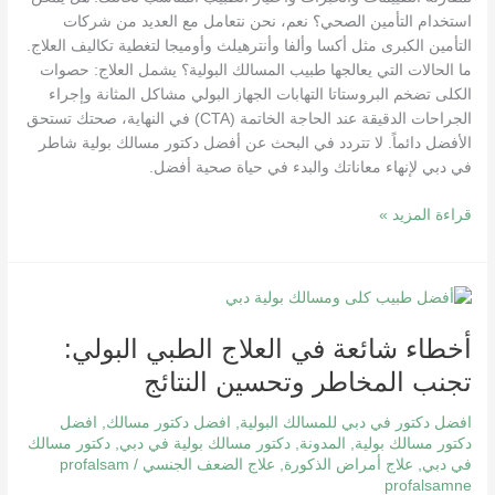
استخدام التأمين الصحي؟ نعم، نحن نتعامل مع العديد من شركات
التأمين الكبرى مثل أكسا وألفا وأنترهيلث وأوميجا لتغطية تكاليف العلاج.
ما الحالات التي يعالجها طبيب المسالك البولية؟ يشمل العلاج: حصوات
الكلى تضخم البروستاتا التهابات الجهاز البولي مشاكل المثانة وإجراء
الجراحات الدقيقة عند الحاجة الخاتمة (CTA) في النهاية، صحتك تستحق
الأفضل دائماً. لا تتردد في البحث عن أفضل دكتور مسالك بولية شاطر
في دبي لإنهاء معاناتك والبدء في حياة صحية أفضل.
قراءة المزيد »
أخطاء
شائعة
أخطاء شائعة في العلاج الطبي البولي:
في
العلاج
تجنب المخاطر وتحسين النتائج
الطبي
البولي:
افضل دكتور في دبي للمسالك البولية
,
افضل دكتور مسالك
,
افضل
تجنب
دكتور مسالك بولية
,
المدونة
,
دكتور مسالك بولية في دبي
,
دكتور مسالك
في دبي
,
علاج أمراض الذكورة
,
علاج الضعف الجنسي
/
profalsam
المخاطر
profalsamne
وتحسين