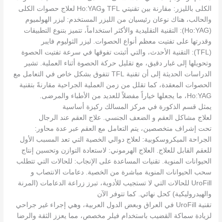
الكلى بالليزر: مقارنة بين تقنيتي TFL وHo:YAG لعلاج حصوات الكلى
والحالب، هناك نوعان رئيسيان من الليزر المستخدم: ليزر الهولميوم
(Ho:YAG): التقنية التقليدية والأكثر استخداماً، تتميز بتنوع التطبيقات
وقدرتها على تفتيت معظم أنواع الحصوات. ليزر الثوليوم فايبر
(TFL): التقنية الأحدث، والتي أثبتت تفوقها في سرعة تفتيت الحصوة
وتحويلها إلى غبار دقيق، مع تقليل حركة الحصوة أثناء العملية. تشير
الدراسات الحديثة إلى أن تقنية TFL تتفوق بشكل خاص في التعامل مع
الحصوات المعقدة، كما تقلل من زمن العملية الجراحية مقارنةً بتقنية
Ho:YAG، ما يجعلها خياراً مفضلاً للعديد من الأطباء والمرضى.
يمثل قسم الذكورة في مركز المسالك ركيزة أساسية
لعلاج مشاكل العقم و الضعف الجنسي. علاج العقم عند الرجال
تحت إشراف متخصصين، يتم التعامل مع العقم عبر عدة محاور:
الجراحة الميكروسكوبية: لعلاج دوالي الخصية التي تعد المسبب الأول
للعقم القابل للعلاج. العلاج الهرموني: لاستعادة التوازن وتحسين إنتاج
الحيوانات المنوية. تقنيات المساعدة على الإنجاب: للحالات التي تتطلب
سحب الحيوانات المنوية مباشرة من الخصية. دعامات الانتصاب و
UroFill للحالات التي لا تستجيب للأدوية، تبرز زراعة الدعامات (المرنة
والهيدروليكية) كحل نهائي. كما تتوفر الآن
تقنية UroFill في العراق وبعض الدول العربية، وهي إجراء غير جراحي
لزيادة سماكة القضيب باستخدام فيلر مخصص، مما يعزز الثقة والرضا