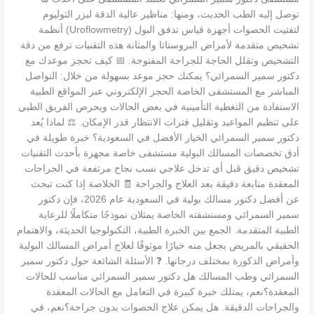
توصل إليه الطب الحديث، ومنها: مناظير عالية الدقة ليزر الثوليوم
لتفتيت الحصوات أجهزة قياس تدفق البول (Uroflowmetry) أنظمة
تشخيص متقدمة لأمراض البروستاتا والمثانة هذه التقنيات ترفع من دقة
التشخيص وتقلل الحاجة للجراحة المفتوحة. 📅 كيف تحجز موعدك مع
دكتور سمير السمرائي؟ يمكنك حجز موعد بسهولة من خلال: التواصل
المباشر مع المستشفى الخاصة الحجز الإلكتروني عبر المواقع الطبية
الاستفادة من التغطية التأمينية في بعض الحالات ويحرص الفريق الطبي
على تنظيم المواعيد وتقليل فترات الانتظار قدر الإمكان. ⚖️ لماذا يُعد
دكتور سمير السمرائي الخيار الأفضل في السعودية؟ خبرة طويلة في
أدق تخصصات المسالك البولية مستشفى خاصة مجهزة بأحدث التقنيات
تشخيص دقيق قبل أي تدخل علاجي نسب نجاح مرتفعة في الجراحات
المعقدة متابعة دقيقة بعد العلاج والجراحة 🧾 الخلاصة إذا كنت تبحث
عن أفضل دكتور مسالك بولية في السعودية عام 2026، فإن دكتور
سمير السمرائي ومستشفته الخاصة يمثلان نموذجًا متكاملًا للرعاية
الطبية المتقدمة. الجمع بين الخبرة الطبية، التكنولوجيا الحديثة، والاهتمام
الحقيقي بالمريض يجعل منه خيارًا موثوقًا لعلاج أمراض المسالك البولية
وأمراض الذكورة بمختلف درجاتها. ❓ الأسئلة الشائعة حول دكتور سمير
السمرائي وطب المسالك هل دكتور سمير السمرائي مناسب للحالات
المعقدة؟نعم، يمتلك خبرة كبيرة في التعامل مع الحالات المعقدة
والجراحات الدقيقة. هل يمكن علاج الحصوات بدون جراحة؟نعم، في