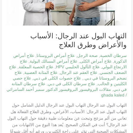
التهاب البول عند الرجال: الأسباب
والأعراض وطرق العلاج
سرطان الخصية
,
صحة الرجل
,
علاج أمراض البروستاتا
,
علاج أمراض
الذكورة
,
علاج أمراض الكلى
,
علاج أمراض المسالك البولية
,
علاج
الارتجاع البولي
,
علاج الثألول الحليمي HPV
,
علاج الخصية المعلقة
,
علاج
الضعف الجنسي
,
علاج العقم عند الرجال
,
علاج المثانة العصبية
,
علاج
تضخم البروستاتا في دبي.
,
علاج حصوات الكلى في دبي
,
علاج حصي
الكليتين و الحالب
,
علاج سرطان الكلى في دبي
,
علاج سرطان المثانة
في دبي
,
مقالات البروفيسور البروفيسور الدكتور سمير أحمد السامرائي
ghada kaled
/
التهاب البول عند الرجال التهاب البول عند الرجال الدليل الشامل حول
التهاب البول عند الرجال: الأسباب، الأعراض، وطرق العلاج الفعالة هل
تعاني من ألم مزعج وتبحث عن معلومات طبية دقيقة حول التهاب البول
عند الرجال؟ أنت في المكان الصحيح. يُعد هذا النوع من الالتهابات من
المشكلات الصحية التي تؤثر على راحة الكثيرين، ورغم أنه أقل شيوعًا