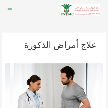
خطي
لى
لمحتوى
علاج أمراض الذكورة
التهاب
البول
عند
الرجال:
الأسباب
والأعراض
وطرق
العلاج