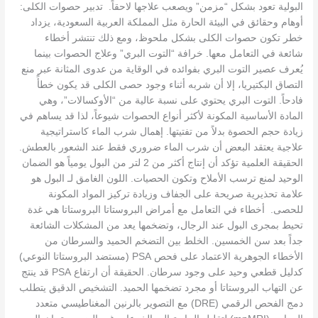
البولية تعود بشكل “مزمن” ويصعب علاجها لاحقاً. تدبير حصوات الكلى:
أوهام وحقائق في البيئة الحارة مثل المملكة العربية السعودية، يزداد
خطر تكون حصوات الكلى بشكل ملحوظ، ومع ذلك تنتشر أخطاء
شائعة في التعامل معها. خرافة “التوت البري” وعلاج الحصوات بينما
يُعرف عصير التوت البري بفوائده في الوقاية من عدوى المثانة عبر منع
التصاق البكتيريا، إلا أن شربه أثناء وجود حصى الكلى قد يكون خطأً
فادحاً. التوت البري يحتوي على نسبة عالية من “الأوكسالات”، وهي
المادة الأساسية المكونة لأكثر أنواع الحصوات شيوعاً، لذا قد يساهم في
زيادة حجم الحصوة بدلاً من تفتيتها. إهمال شرب الماء كاستراتيجية
علاجية يعتقد البعض أن شرب الماء ضروري فقط عند الشعور بالعطش.
الحقيقة العلمية تؤكد أن إنتاج أكثر من 2 لتر من البول يومياً هو الضمان
الوحيد لمنع ترسب الأملاح وتكون الحصيات. اللون الغامق لـ البول هو
علامة تحذيرية صريحة على الجفاف وزيادة تركيز المواد المكونة
للحصى. أخطاء في التعامل مع أمراض البروستاتا البروستاتا هي غدة
تحيط بمجرى البول عند الرجال، وتضخمها يعد من المشكلات الشائعة
جداً بعد سن الخمسين. الخلط بين التضخم الحميد والسرطان من
الأخطاء الجوهرية الاعتماد على فحص PSA (مستضد البروستاتا النوعي)
كدليل قطعي وحيد على وجود سرطان. الحقيقة أن ارتفاع PSA قد ينتج
عن التهاب البروستاتا أو مجرد تضخمها الحميد. التشخيص الدقيق يتطلب
دمج الفحص الرقمي (DRE) مع التصوير بالرنين المغناطيسي متعدد