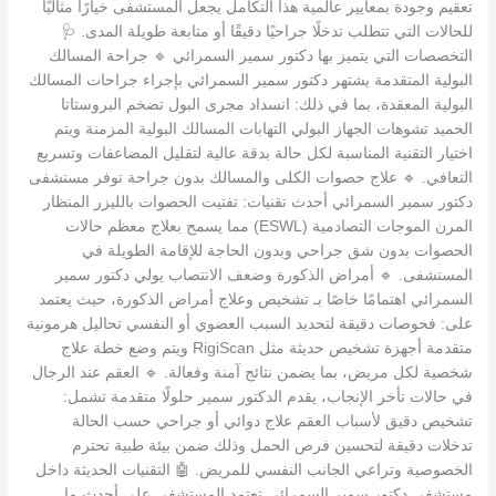
تعقيم وجودة بمعايير عالمية هذا التكامل يجعل المستشفى خيارًا مثاليًا
للحالات التي تتطلب تدخلًا جراحيًا دقيقًا أو متابعة طويلة المدى. 🩺
التخصصات التي يتميز بها دكتور سمير السمرائي 🔹 جراحة المسالك
البولية المتقدمة يشتهر دكتور سمير السمرائي بإجراء جراحات المسالك
البولية المعقدة، بما في ذلك: انسداد مجرى البول تضخم البروستاتا
الحميد تشوهات الجهاز البولي التهابات المسالك البولية المزمنة ويتم
اختيار التقنية المناسبة لكل حالة بدقة عالية لتقليل المضاعفات وتسريع
التعافي. 🔹 علاج حصوات الكلى والمسالك بدون جراحة توفر مستشفى
دكتور سمير السمرائي أحدث تقنيات: تفتيت الحصوات بالليزر المنظار
المرن الموجات التصادمية (ESWL) مما يسمح بعلاج معظم حالات
الحصوات بدون شق جراحي وبدون الحاجة للإقامة الطويلة في
المستشفى. 🔹 أمراض الذكورة وضعف الانتصاب يولي دكتور سمير
السمرائي اهتمامًا خاصًا بـ تشخيص وعلاج أمراض الذكورة، حيث يعتمد
على: فحوصات دقيقة لتحديد السبب العضوي أو النفسي تحاليل هرمونية
متقدمة أجهزة تشخيص حديثة مثل RigiScan ويتم وضع خطة علاج
شخصية لكل مريض، بما يضمن نتائج آمنة وفعالة. 🔹 العقم عند الرجال
في حالات تأخر الإنجاب، يقدم الدكتور سمير حلولًا متقدمة تشمل:
تشخيص دقيق لأسباب العقم علاج دوائي أو جراحي حسب الحالة
تدخلات دقيقة لتحسين فرص الحمل وذلك ضمن بيئة طبية تحترم
الخصوصية وتراعي الجانب النفسي للمريض. 🤖 التقنيات الحديثة داخل
مستشفى دكتور سمير السمرائي تعتمد المستشفى على أحدث ما