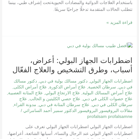
باستخدام العلاجات الدوائية والمضادات الحيويةتحت إشراف طبي، بينما
تتطلب الحالات المتقدمة تدخلًا جراحيًا سريعًا.
قراءة المزيد »
اضطرابات
الجهاز
اضطرابات الجهاز البولي: أعراض،
البولي:
أعراض،
أسباب، وطرق التشخيص والعلاج الفعّال
أسباب،
وطرق
اضطرابات الجهاز البولي
,
دكتور مسالك بولية في دبي
,
دكتور مسالك
التشخيص
في دبي
,
سرطان الخصية
,
علاج أمراض الذكورة
,
علاج أمراض الكلى
,
علاج أمراض المسالك البولية
,
علاج الارتجاع البولي
,
علاج المثانة العصبية
,
والعلاج
علاج حصوات الكلى في دبي
,
علاج حصي الكليتين و الحالب
,
علاج
الفعّال
سرطان الكلى في دبي
,
علاج سرطان المثانة في دبي
,
مدونة القراء
,
مقالات البروفيسور البروفيسور الدكتور سمير أحمد السامرائي
/
profalsam profalsamne
اضطرابات الجهاز البولي اضطرابات الجهاز البولي تعرف على
اضطرابات الجهاز البولي عند الرجال والنساء، أسبابها الشائعة، أعراضها،