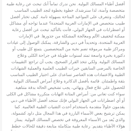
أفضل أطباء المسالك البولية. نحن ندرك تماماً أنك تبحث عن رعاية طبية
متخصصة وآمنة، لذا سنرشدك خطوة بخطوة لتجد الطبيب المناسب
لحالتك، وتتعرف على المواعيد المتاحة بسهولة تامة. كيف تختار أفضل
طبيب متخصص في الإمارات العربية المتحدة؟ عندما تواجه أي مشاكل
أو اضطرابات في الجهاز البولي، فأنت بالتأكيد تبحث عن أفضل رعاية
ممكنة لتخفيف الألم ومعالجة المشكلة من جذورها. في الإمارات
العربية المتحدة، وتحديداً في دبي والشارقة، يمكنك الوصول إلى عيادات
ومراكز طبية مرموقة تضم نخبة من المتخصصين. يتمتع كل طبيب أو
دكتورة بخبرة واسعة تمتد لسنوات طويلة في جراحة الكلى وعلاج
المسالك البولية. ولكي تتخذ القرار الصحيح، يجب أن تراجع: التقييمات
الخاصة بالمرضى السابقين خبرات الطبيب العلمية والعملية الشهادات
الطبية والاعتمادات هذه العناصر تساعدك على اختيار الطبيب المناسب
بثقة واطمئنان. قائمة بأفضل الدكاترة وعلاج أمراض المسالك البولية
للحصول على علاج فعال ونهائي، يجب تشخيص الحالة بدقة متناهية.
سواء كنت تعاني من: أمراض المثانة التهابات متكررة مشاكل في الكلى
أو أي اضطرابات في الجهاز البولي فإنك ستجد أفضل الأطباء في دبي
يقدمون حلولاً متقدمة باستخدام أحدث التقنيات الطبية العالمية. كما
يمكن ترشيح بعض الأسماء البارزة في هذا المجال مثل داود كشمولة،
والذي يُعد من الأسماء المعروفة في تخصص المسالك البولية. يمتاز
هؤلاء الأطباء بتقديم: رعاية طبية متكاملة متابعة دقيقة للحالات خطط