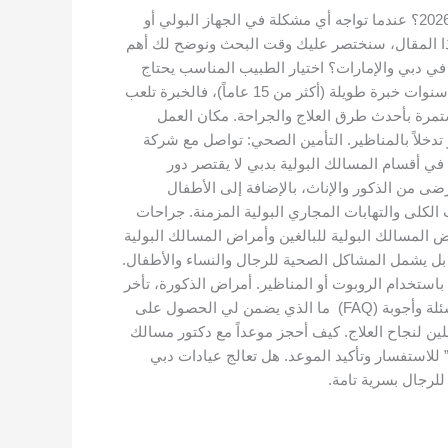
طبيب مسالك بولية متخصص دبي طبيب مسالك بولية متخصص دبي طبيب مسالك بولية متخصص دبي: كيف تختار الأفضل لعام 2026؟ عندما تواجه أي مشكلة في الجهاز البولي أو
ذا المقال، سنختصر عليك وقت البحث ونوضح لك أهم
في دبي والإمارات؟ اختيار الطبيب المناسب يحتاج
إلى التركيز على بعض النقاط الأساسية لضمان حصولك على العناية الطبية الصحيحة: الخبرة العملية: ابحث دائماً عن طبيب لديه سنوات خبرة طويلة (أكثر من 15 عاماً)، فالخبرة تلعب
مستمرة بأحدث طرق العلاج والجراحة. مكان العمل
خلاً بالمناظير. التأمين الصحي: تواصل مع شركة
ي أقسام المسالك البولية بدبي لا يقتصر دور
ى من الذكور والإناث، بالإضافة إلى الأطفال
كلى والتهابات المجاري البولية المزمنة. جراحات
ض المسالك البولية للبالغين وأمراض المسالك البولية
 بل يشمل المشاكل الصحية للرجال والنساء والأطفال.
باستخدام الروبوت أو المناظير. أمراض الذكورة، تأخر
الإنجاب، والمشاكل التناسلية للرجال. مشاكل المسالك البولية النسائية كسلس البول، بالإضافة إلى الحالات الخاصة بالأطفال. اسئلة وأجوبة (FAQ) ما الذي يضمن لي الحصول على
ن لنجاح العلاج. كيف أحجز موعداً مع دكتور مسالك
 للاستفسار وتأكيد الموعد. هل تعالج عيادات دبي
لرجال بسرية تامة.