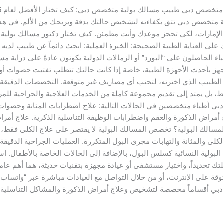
ية متخصص دبي تثق بكفاءته لتشخيص حالتك بدقة ويريحك من الألم. في ه
 الإمارات، لكي تحجز موعدك وأنت مطمئن. كيف تختار دكتور مسالك بولية 
باء الحاصلون على “البورد” أو الزمالات الدولية يكونون عادةً على دراية 
 بأحدث الأجهزة الطبية، خاصة إذا كانت حالتك تتطلب تفتيت حصوات أو تد
الطبيب الذي اخترته، لتجنب أي مصاريف غير متوقعة. التخصصات الدقيقة ف
 بل يمتد إلى تقديم مجموعة كاملة من الخدمات العلاجية والجراحية للمرض
 أطباء متخصصين في الحالات التالية: علاج اضطرابات المثانة وحصوات ال
 أمراض الذكورة والعقم واضطرابات الوظيفة التناسلية الذكرية. علاج أمرا
 المسالك البولية؟ تخصص المسالك البولية لا يقتصر على علاج الكلى فقط،
لى والمثانة والتهابات مجرى البول المتكررة. العمليات الجراحية الدقيقة 
تحديداً، واختيار مستشفى أو عيادة مجهزة بتقنيات حديثة، هما أهم عاملي
قة على الإنترنت، أو من خلال التواصل مع العيادات مباشرة عبر “واتساب”
دبي أقساماً مخصصة لتشخيص وعلاج أمراض الذكورة والمشاكل التناسلية ل