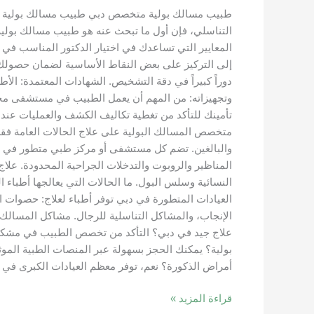
أفضل
دكتور
التناسلي، فإن أول ما تبحث عنه هو طبيب مسالك بول
مسالك
المعايير التي تساعدك في اختيار الدكتور المناسب في
بولية
للعلاج
دوراً كبيراً في دقة التشخيص. الشهادات المعتمدة: الأط
وتجهيزاته: من المهم أن يعمل الطبيب في مستشفى مجهز
تأمينك للتأكد من تغطية تكاليف الكشف والعمليات عند 
متخصص المسالك البولية على علاج الحالات العامة فقط،
والبالغين. تضم كل مستشفى أو مركز طبي متطور في دبي
المناظير والروبوت والتدخلات الجراحية المحدودة. علاج
النسائية وسلس البول. ما الحالات التي يعالجها أطباء
العيادات المتطورة في دبي توفر أطباء لعلاج: حصوات الك
علاج جيد في دبي؟ التأكد من تخصص الطبيب في مشكلتك 
بولية؟ يمكنك الحجز بسهولة عبر المنصات الطبية الموثو
أمراض الذكورة؟ نعم، توفر معظم العيادات الكبرى في 
قراءة المزيد »