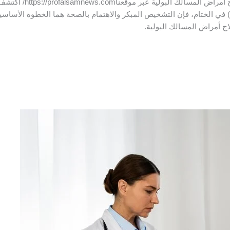
مقترحة لإثراء المحتوى 
وتأثيرها على الدورة الدموية الخاتمة ونداء للعمل (CTA) في الختام، فإن التشخيص المبكر والاهتمام بال
 أمراض المسالك البولية.