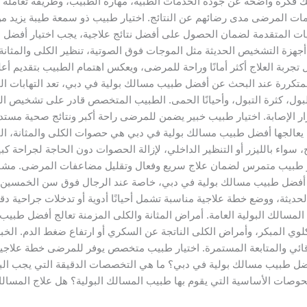
 فكرة واضحة عن جودة الخدمات الطبية، مهارة الطبيب، وطريقة تعامله مع
ييمات المرضى مدى رضائهم عن النتائج. اختيار طبيب ذو سمعة طيبة يزيد
قنيات المتقدمة لضمان الحصول على أفضل نتائج علاجية، يجب اختيار أفضل
م أجهزة التشخيص الحديثة مثل الموجات فوق الصوتية، تنظير الكلى والمثا
ربة العلاج أكثر أمانًا وراحة للمرضى، ويعكس اهتمام الطبيب بتقديم أعل
لمتكررة عند البحث عن أفضل طبيب مسالك بولية في دبي، تعد التهابات المس
بول، كثرة التبول، وأحيانًا الحمى. الطبيب المتخصص قادر على تشخيص ا
ار الإصابة. اختيار طبيب خبير يضمن للمرضى راحة أكبر ونتائج صحية مستد
تي يعالجها أفضل طبيب مسالك بولية في دبي هي حصوات الكلى والمثانة، ا
سواء بالليزر أو التنظير الداخلي، لإزالة الحصوات دون الحاجة لجراحة كب
يار طبيب متمرس لضمان علاج سريع وفعال وتقليل مضاعفات المرضى. مشاكل
عها أفضل طبيب مسالك بولية في دبي، خاصة عند الرجال فوق سن الخمسين
ديثة، ووضع خطة علاجية مناسبة تشمل أحيانًا أدوية أو تدخلات جراحية د
لمسالك البولية العامة. أمراض المثانة والكلى المزمنة تعالج أفضل طبيب
كلوي المبكر، وأمراض الكلى الناتجة عن السكري أو ارتفاع ضغط الدم. الخب
قائي والمتابعة المستمرة. اختيار طبيب متخصص يوفر للمرضى خطة علاجية
لية. الأسئلة الشائعة (FAQ) من هو أفضل طبيب مسالك بولية في دبي؟ ما هي التخصصات الدقيق
ات الأساسية التي يقوم بها طبيب المسالك البولية؟ هل علاج المسالك ا