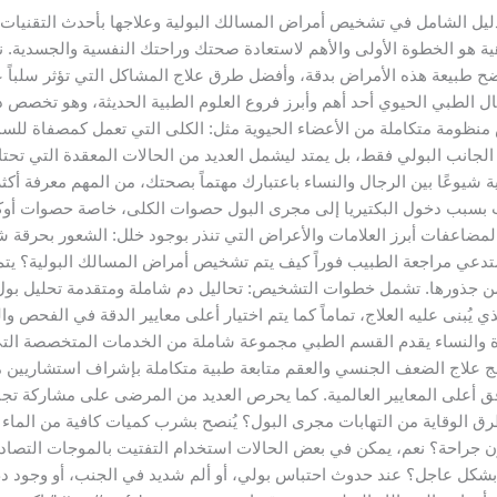
الشامل في تشخيص أمراض المسالك البولية وعلاجها بأحدث التقنيات ه
ة هو الخطوة الأولى والأهم لاستعادة صحتك وراحتك النفسية والجسدية. نحن
 يوضح طبيعة هذه الأمراض بدقة، وأفضل طرق علاج المشاكل التي تؤثر سلباً ع
جال الطبي الحيوي أحد أهم وأبرز فروع العلوم الطبية الحديثة، وهو تخ
نظومة متكاملة من الأعضاء الحيوية مثل: الكلى التي تعمل كمصفاة للسمو
لى الجانب البولي فقط، بل يمتد ليشمل العديد من الحالات المعقدة التي
شيوعًا بين الرجال والنساء باعتبارك مهتماً بصحتك، من المهم معرفة أكثر
تحدث بسبب دخول البكتيريا إلى مجرى البول حصوات الكلى، خاصة حصوات أوك
مضاعفات أبرز العلامات والأعراض التي تنذر بوجود خلل: الشعور بحرقة شدي
تستدعي مراجعة الطبيب فوراً كيف يتم تشخيص أمراض المسالك البولية؟ ي
 من جذورها. تشمل خطوات التشخيص: تحاليل دم شاملة ومتقدمة تحليل بو
ُبنى عليه العلاج، تماماً كما يتم اختيار أعلى معايير الدقة في الفحص و
ة والنساء يقدم القسم الطبي مجموعة شاملة من الخدمات المتخصصة التي 
برامج علاج الضعف الجنسي والعقم متابعة طبية متكاملة بإشراف استشاريين
وفق أعلى المعايير العالمية. كما يحرص العديد من المرضى على مشاركة تجا
ئلة شائعة (FAQ) ما هي أفضل طرق الوقاية من التهابات مجرى البول؟ يُنصح بشرب كميات كافي
ن جراحة؟ نعم، يمكن في بعض الحالات استخدام التفتيت بالموجات التصاد
بشكل عاجل؟ عند حدوث احتباس بولي، أو ألم شديد في الجنب، أو وجود دم ف