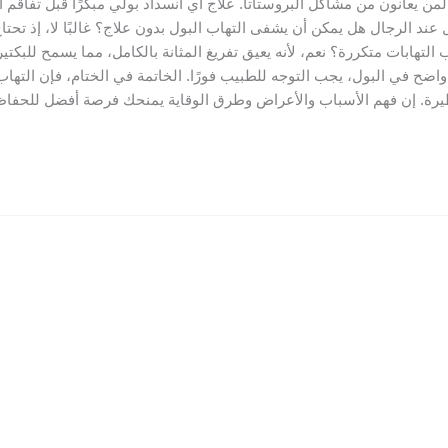
من يعانون من مشاكل البروستاتا. علاج أي انسداد بولي مبكرًا قبل تفاقم 
ول عند الرجال هل يمكن أن يشفى التهاب البول بدون علاج؟ غالبًا لا، إذ 
هابات متكررة؟ نعم، لأنه يعيق تفريغ المثانة بالكامل، مما يسمح للبكتيري
ح في البول، يجب التوجه للطبيب فورًا. الخاتمة في الختام، فإن التهاب 
ة. إن فهم الأسباب والأعراض وطرق الوقاية يمنحك فرصة أفضل للحفا