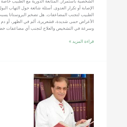
الشخصية باستمرار. المتابعة الدورية مع الطبيب خاصة ل
الإصابة أو تكرار العدوى. أسئلة شائعة حول التهاب الب
الطبيب لتجنب المضاعفات. هل تضخم البروستاتا يسبب الت
الأعراض حمى شديدة، قشعريرة، ألم في الظهر، أو دم واض
وسرعة في التشخيص والعلاج لتجنب أي مضاعفات خطير
قراءة المزيد »
أفضل
طبيب
مسالك
بولية
في
دبي
–
خبرة