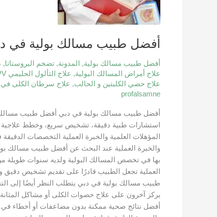
عالية
وعلاج
فعال
أفضل طبيب مسالك بولية في دبي
لأمراض
المسالك
أفضل طبيب مسالك بولية
,
المدونة
,
تضخم البروستاتا
,
د
البولية
علاج أمراض المسالك البولية
,
علاج الثألول الحليمي HPV
علاج حصي الكليتين و الحالب
,
علاج سرطان الكلى في 
profalsamne
أفضل طبيب مسالك بولية في دبي أفضل طبيب مسالك بو
استشارات طبية دقيقة، تشخيص سريع، وخطط علاجية فعال
المؤهلات العلمية والخبرة العملية التخصصات الدقيقة ف
والخبرة العملية عند البحث عن أفضل طبيب مسالك بولية
بها في تخصص المسالك البولية ولديه سنوات طويلة من 
العملية تجعل الطبيب قادرًا على تقديم تشخيص دقيق وخ
طبيب مسالك بولية في دبي يتطلب النظر أيضًا إلى التخ
يركز آخرون على علاج حصوات الكلى أو مشاكل المثانة
أفضل نتائج صحية ممكنة بدون مضاعفات أو أخطاء في ا