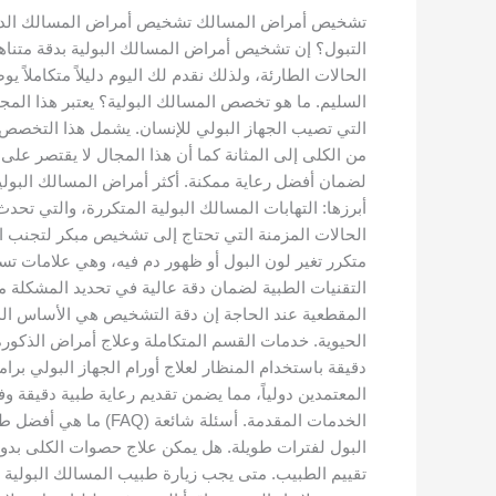
وطرق
تشخيص أمراض المسالك تشخيص أمراض المسالك الدليل 
الفحص
التبول؟ إن تشخيص أمراض المسالك البولية بدقة متناهي
والعلاج
الحالات الطارئة، ولذلك نقدم لك اليوم دليلاً متكاملاً
السليم. ما هو تخصص المسالك البولية؟ يعتبر هذا الم
التي تصيب الجهاز البولي للإنسان. يشمل هذا التخصص م
من الكلى إلى المثانة كما أن هذا المجال لا يقتصر ع
لضمان أفضل رعاية ممكنة. أكثر أمراض المسالك البولية 
أبرزها: التهابات المسالك البولية المتكررة، والتي 
الحالات المزمنة التي تحتاج إلى تشخيص مبكر لتجنب ال
متكرر تغير لون البول أو ظهور دم فيه، وهي علامات 
التقنيات الطبية لضمان دقة عالية في تحديد المشكلة
المقطعية عند الحاجة إن دقة التشخيص هي الأساس الذي ي
الحيوية. خدمات القسم المتكاملة وعلاج أمراض الذكور
دقيقة باستخدام المنظار لعلاج أورام الجهاز البولي 
المعتمدين دولياً، مما يضمن تقديم رعاية طبية دقيقة 
الخدمات المقدمة. أس
البول لفترات طويلة. هل يمكن علاج حصوات الكلى بدو
تقييم الطبيب. متى يجب زيارة طبيب المسالك البولية 