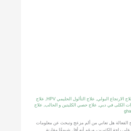
اج الارتجاع البولي
,
علاج الثألول الحليمي HPV
,
علاج
ت الكلى في دبي
,
علاج حصي الكليتين و الحالب
,
علاج
gha
اج الفعالة هل تعاني من ألم مزعج وتبحث عن معلومات
لى راحة الكثيرين، ورغم أنه أقل شيوعًا مقارنة