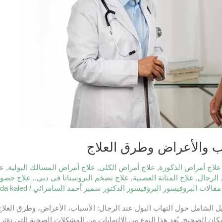
اب والأعراض وطرق العلاج
علاج أمراض الذكورة
,
علاج أمراض الكلى
,
علاج أمراض المسالك البولية
,
عل
 الرجال
,
علاج المثانة العصبية
,
علاج تضخم البروستاتا في دبي.
,
علاج حصوا
مقالات البروفيسور البروفيسور الدكتور سمير أحمد السامرائي
/
da kaled
دليل الشامل حول التهاب البول عند الرجال: الأسباب، الأعراض، وطرق العل
ن الصحيح. يُعد هذا النوع من الالتهابات من المشكلات الصحية التي تؤثر ع