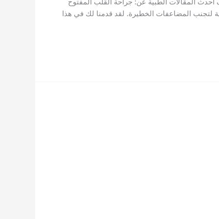
اقرأ المزيد في دليلنا حول: علاج أمراض المسالك البولية عبر موقعناhttps://profalsamnews.com/ اكتشف أحدث المقالات الطبية عن: جراحة القلب المفتوح
صحة هما الخطوة الأساسية لتجنب المضاعفات الخطيرة. لقد قدمنا لك في هذا