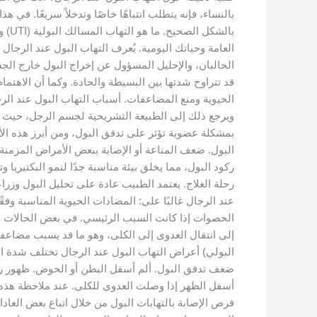
بالنساء، فإنه يتطلب انتباهًا خاصًا وتدخلاً سريعًا. 
بال
الحالبان، والإحليل المسؤول عن إخراج البول خارج الجس
قد تتراوح شدتها بين البسيطة والحادة. وكما أن الاهتمام
الحيوية ومنع المضاعفات. أسباب التهاب البول عند الرجا
ويرجع ذلك إلى الطبيعة التشريحية لجسم الرجل، حيث إن
بمشكلة عضوية تؤثر على تدفق البول، ومن أبرز هذه الأ
البول. ضعف المناعة أو الإصابة ببعض الأمراض المزمنة
ركود البول، مما يخلق بيئة مناسبة جدًا لنمو البكتيري
رحلة العلاج. يعتمد الطبيب عادة على تحليل البول وزراعة
عند الرجال غالبًا على: المضادات الحيوية المناسبة وفقً
الحصوات إذا كانت السبب الرئيسي. في بعض الحالات المتقد
إلى انتقال العدوى إلى الكلى، وهو ما قد يسبب مضاع
البولي) أعراض التهاب البول عند الرجال تختلف شدة ال
ضعف تدفق البول. ألم أسفل البطن أو الحوض. ظهور رائحة
أسفل الظهر إذا وصلت العدوى للكلى. عند ملاحظة هذه ال
فرص الإصابة بالتهابات البول من خلال اتباع بعض العا