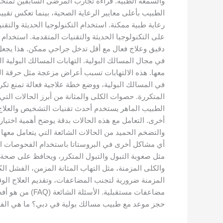
والسمعة الطبية. قراءة تجارب المرضى السابقين تمنحك
الطبيب بأعلى معايير الرعاية الصحية، بينما تعكس تق
رعاية طبية ممكنة. استخدام التكنولوجيا الحديثة والت
على التكنولوجيا الحديثة والتقنيات المتقدمة. استخدا
دقيق وعلاج فعال مع أقل تدخل جراحي ممكن. هذا يجعل تج
في مجال المسالك البولية. التهابات المسالك البولية ا
معها. هذه الالتهابات تسبب أعراض مزعجة مثل حرقة ال
في المسالك البولية، ووضع خطة علاجية فعالة تمنع تكر
المتكررة. حصوات الكلى والمثانة من أبرز الحالات ال
الطبيب الماهر يستخدم أحدث تقنيات التشخيص والعلاج، 
أخرى. التعامل مع هذه الحالات بدقة يوضح أهمية اخت
والتضخم الحميد من الحالات الشائعة التي يتعامل م
أي مشاكل أخرى في البروستاتا باستخدام الفحوصات الح
مثل صعوبة التبول والتبول المتكرر، ويحافظ على صحة ا
والكلى المزمنة، مثل التهاب المثانة المزمن، الفشل ال
المزمنة ضرورية لتجنب المضاعفات، وتقديم العلاج الو
مضاعفات مستقب
حجز موعد مع طبيب مسالك بولية في دبي؟ ما هي الفحوص