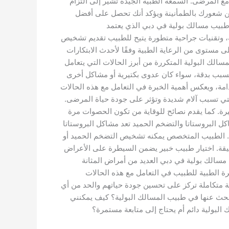
 المرضى. السمعة الطبية الجيدة تشير إلى التزام
 من شعورك بالطمأنينة ويؤكد أنك تحصل على أفضل
 طبيب مسالك بولية في دبي الذي يعتمد
نة، وتقنيات جراحية متطورة يتيح للطبيب تقديم تشخيص
ى مستوى من الرعاية الطبية وفقًا لأحدث الابتكارات
الك البولية المتكررة من أبرز الحالات التي يتعامل
لسبب بدقة، سواء كان عدوى بكتيرية أو مشاكل أخرى
امة، ويعكس أهمية الخبرة في التعامل مع هذه الحالات
لتي تسبب آلام شديدة وتؤثر على جودة حياة المرضى.
يرة. كما يقدم نصائح للوقاية من تكون الحصوات مرة
 البروستاتا والتضخم الحميد تعد مشاكل البروستاتا
. الطبيب المتخصص يمكنه تشخيص التضخم الحميد أو
قيقة. اختيار طبيب خبير يضمن السيطرة على الأعراض
 مسالك بولية في دبي العديد من أمراض المثانة
رة الطبية للطبيب في التعامل مع هذه الحالات
 متكاملة تركز على تحسين جودة حياتهم والحد من أي
ة التي يجب البحث عنها في طبيب المسالك البولية؟ كيف يمكنني
لبولية دائم أم يحتاج إلى متابعة مستمرة؟