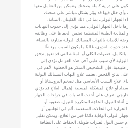
 تكون على دراية كاملة بصحتك وتتمكن من التعامل معها
 دقيقة ومهمة للغاية، وأي خلل فيها قد يؤثر بشكل مباشر على صحتك
مسالك البولية (UTI)، وهي حالة تصيب أي جزء من أجزاء الجهاز البولي، بما في ذلك الكليتان، المثانة،
رها داخل الجهاز البولي، مما يؤدي إلى حدوث التهابات
لي والمتابعة الطبية المنتظمة تضمن الحفاظ على وظائفه
ضة للإصابة بالتهاب المسالك البولية مقارنة بالنساء،
د حدوث العدوى، غالبًا ما يكون السبب مرتبطًا
الكامل. حصوات الكلى أو المثانة التي قد تعيق تدفق
البولية لأي سبب طبي آخر. هذه العوامل تؤدي إلى
ير طبيعية، فإن التشخيص المبكر هو الخطوة الأهم في
 على نتائج الفحص. يعتمد علاج التهاب المسالك البولية
الماء. علاج السبب الأساسي مثل تضخم البروستاتا أو
نسداد أو علاج المشكلة المسببة. إهمال العلاج قد يؤدي
 خارجي: تعرف على أحدث التقنيات في جراحات الجهاز
ناء التبول. الحاجة المتكررة للتبول. صعوبة أو
لحرارة في الحالات المتقدمة. ألم في الجانبين أو
 البولي الوقاية دائمًا خير من العلاج، ويمكن تقليل
عدم حبس البول لفترات طويلة. الحفاظ على النظافة