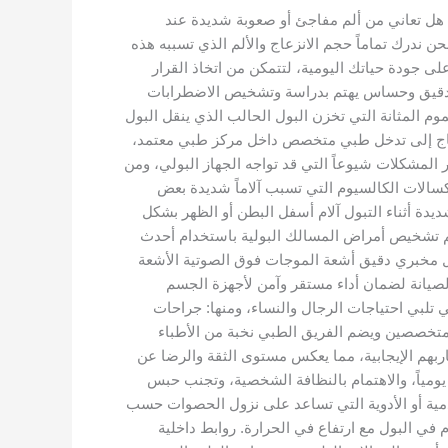
ل تعاني من ألم مفاجئ أو صعوبة شديدة عند
 ندرك تماماً حجم الانزعاج والألم الذي تسببه هذه
لى جودة حياتك اليومية، لتتمكن من اتخاذ القرار
صص دقيق وحساس يهتم بدراسة وتشخيص الاضطرابات
م المثانة التي تخزن البول الحالب الذي ينقل البول
 تحتاج إلى تدخل طبي متخصص داخل مركز طبي معتمد،
 المشكلات شيوعاً التي قد تواجه الجهاز البولي، ومن
سالات الكالسيوم التي تسبب آلاماً شديدة بعض
دة أثناء التبول آلام أسفل البطن أو الظهر بشكل
تم تشخيص أمراض المسالك البولية باستخدام أحدث
ل مخبري دقيق أشعة الموجات فوق الصوتية الأشعة
الصيانة لضمان أداء مستقر وآمن لأجهزة الجسم
تلبي احتياجات الرجال والنساء، ومنها: جراحات
 متخصصين ويضم الفريق الطبي نخبة من الأطباء
ربهم الإيجابية، مما يعكس مستوى الثقة والرضا عن
ة من الماء يومياً، والاهتمام بالنظافة الشخصية، وتجنب حبس
مية أو الأدوية التي تساعد على نزول الحصوات حسب
ي البول مع ارتفاع في الحرارة. روابط داخلية