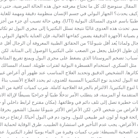
في هذا المقال سنوضح لك كل ما تحتاج معرفته حول هذه الحالة المرضية، حتى
شكل الصحيح. ما هو التهاب المسالك البولية (UTI) وكيف يحدث؟ الجهاز البولي في جسم الإنسان منظومة
العامة وحياتك اليومية. يُعرف التهاب البول عند الرجال طبيًا باسم عدوى ال
م. تحدث هذه العدوى غالبًا نتيجة تسلل البكتيريا إلى مجرى البول ثم تكاث
 بصيانة الأجهزة الدقيقة يضمن كفاءتها العالية، فإن العناية بالجهاز البو
ل ولماذا يُعد أقل شيوعًا؟ من الحقائق الطبية المعروفة أن الرجال أقل عر
 طول الإحليل يجعل من الصعب على البكتيريا الوصول إلى المثانة. لكن عن
سباب: تضخم البروستاتا الذي يضغط على مجرى البول ويمنع تفريغ المثانة ب
 مثل السكري. استخدام القسطرة البولية لفترات طويلة. انسداد المسالك 
ا وتكاثرها. التشخيص الدقيق وتحديد العلاج المناسب عند ظهور أي أعراض غ
 البول لتحديد نوع البكتيريا المسببة للعدوى، ثم يحدد العلاج الأنسب بناءً
ا لنوع البكتيريا. الالتزام بالجرعة العلاجية كاملة. شرب كميات كافية من 
مة أو المزمنة، قد يتطلب الأمر تدخلًا طبيًا أو جراحيًا بسيطًا لإزالة الا
فات خطيرة تصل إلى تلف دائم في وظائفها. (مكان مقترح لرابط داخلي أو
أعراض من شخص لآخر، لكن الأعراض الأكثر شيوعًا تشمل: الشعور بحرقان أث
 قوية أو لون غير طبيعي للبول. وجود دم في البول أحيانًا. ارتفاع درجة ا
أعراض، يجب عدم التأخير في استشارة الطبيب. طرق الوقاية لحماية الجهاز
دات الصحية البسيطة: شرب كميات وفيرة من الماء يوميًا لطرد البكتيريا. 