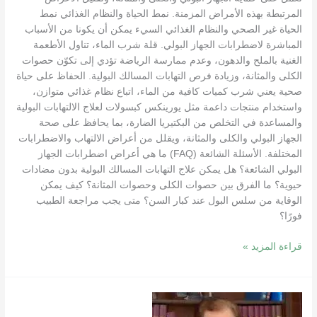
المرتبطة بهذه الأمراض المزمنة. نمط الحياة والنظام الغذائي نمط
الحياة غير الصحي والنظام الغذائي السيء يمكن أن يكونا من الأسباب
المباشرة لاضطرابات الجهاز البولي. قلة شرب الماء، تناول الأطعمة
الغنية بالملح والدهون، وعدم ممارسة الرياضة تؤدي إلى تكوّن حصوات
الكلى والمثانة، وزيادة فرص التهابات المسالك البولية. الحفاظ على حياة
صحية يعني شرب كميات كافية من الماء، اتباع نظام غذائي متوازن،
واستخدام منتجات داعمة مثل يورينكس كبسولات لعلاج الالتهابات البولية
والمساعدة في التخلص من البكتيريا الضارة، بما يحافظ على صحة
الجهاز البولي والكلى والمثانة، ويقلل من أعراض الالتهاب والاضطرابات
المختلفة. الأسئلة الشائعة (FAQ) ما هي أعراض اضطرابات الجهاز
البولي الشائعة؟ هل يمكن علاج التهابات المسالك البولية بدون مضادات
حيوية؟ ما الفرق بين حصوات الكلى وحصوات المثانة؟ كيف يمكن
الوقاية من سلس البول عند كبار السن؟ متى يجب مراجعة الطبيب
فورًا؟
قراءة المزيد »
أفضل
طبيب