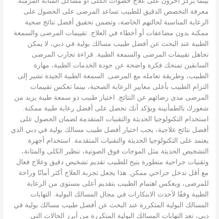
بينما يركز آخرون على علاج حصوات الكلى أو مشاكل المثانة المزمنة.
معرفة التخصص الدقيق للطبيب تساعد المرضى على الحصول على
الرعاية المناسبة لحالتهم الخاصة، وتضمن تحقيق أفضل نتائج صحية
ممكنة بدون مضاعفات أو أخطاء في العلاج. تقييمات المرضى والسمعة
الطبية عند البحث عن أفضل طبيب مسالك بولية في دبي، لا يمكن
تجاهل تقييمات المرضى والسمعة الطبية. قراءة تجارب المرضى
السابقين تمنحك فكرة واضحة عن جودة الخدمات الطبية، مهارة
الطبيب، وطريقة تعامله مع المرضى. السمعة الطبية الجيدة تشير إلى
التزام الطبيب بأعلى معايير الرعاية الصحية، بينما تعكس تقييمات
المرضى مدى رضائهم عن النتائج. اختيار طبيب ذو سمعة طيبة يزيد من
شعورك بالطمأنينة ويؤكد أنك تحصل على أفضل رعاية طبية ممكنة.
استخدام التكنولوجيا الحديثة والتقنيات المتقدمة لضمان الحصول على
أفضل نتائج علاجية، يجب اختيار أفضل طبيب مسالك بولية في دبي الذي
يعتمد على التكنولوجيا الحديثة والتقنيات المتقدمة. استخدام أجهزة
التشخيص الحديثة مثل الموجات فوق الصوتية، تنظير الكلى والمثانة،
وتقنيات جراحية متطورة يتيح للطبيب تقديم تشخيص دقيق وعلاج فعال
مع أقل تدخل جراحي ممكن. هذا يجعل تجربة العلاج أكثر أمانًا وراحة
للمرضى، ويعكس اهتمام الطبيب بتقديم أعلى مستوى من الرعاية
الطبية وفقًا لأحدث الابتكارات في مجال المسالك البولية. التهابات
المسالك البولية المتكررة عند البحث عن أفضل طبيب مسالك بولية في
دبي، تعد التهابات المسالك البولية المتكررة من أبرز الحالات التي