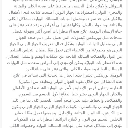
السوائل والأملاح داخل الجسم، ما يحافظ على صحة الكلى والمثانة
والمجرى البولي. اضطرابات الجهاز البولي أصبحت شائعة لدى الأطفال
والكبار على حد سواء، وتشمل التهابات المسالك البولية، مشاكل الكلى
والمثانة، وحصوات البول، وكلها تؤدي إلى أعراض مزعجة قد تؤثر على
حياة الإنسان اليومية. علاج هذه الاضطرابات أصبح أكثر سهولة بفضل
منتجات مثل يورينكس كبسولات التي تعمل على دعم صحة الجهاز
البولي وتقليل التهابات البولية بشكل فعال. تعريف الجهاز البولي الجهاز
البولي هو مجموعة من الأعضاء التي تعمل معًا لضمان التخلص السليم
من البول والفضلات السائلة الناتجة عن عمليات الهضم والتمثيل الغذائي.
هذه الاضطرابات البوليّة يمكن أن تؤدي إلى أمراض متعددة مثل التهابات
المسالك البولية وحصوات الكلى، والتي تؤثر على حياة الفرد
اليومية. يورينكس تعتبر إحدى الخيارات الحديثة التي تساعد في علاج
هذه المشاكل من خلال تقوية الجهاز البولي وتنظيفه من البكتيريا
الضارة، وتقليل فرص الإصابة بالأمراض البولية الشائعة لدى الأطفال
والكبار. الجهاز البولي يعتبر خط الدفاع الأول للجسم ضد السموم
والفضلات، والحفاظ عليه يعني صحة أفضل للجسم كله، بما في ذلك
الجهاز الهضمي والتناسلي. مكونات الجهاز البولي الجهاز البولي يتكون
من الكليتين، الحالبين، المثانة، والإحليل، وجميعها تعمل معًا لضمان
التخلص السليم من البول والأملاح الزائدة. اضطرابات هذه المكونات
تؤدي إلى مشاكل صحية مثل التهابات المسالك البولية وحصوات الكلى