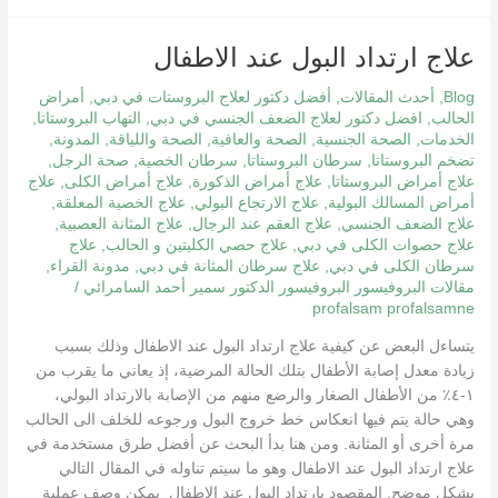
علاج
علاج ارتداد البول عند الاطفال
ارتداد
Blog
,
أحدث المقالات
,
أفضل دكتور لعلاج البروستات في دبي
,
أمراض
البول
الحالب
,
افضل دكتور لعلاج الضعف الجنسي في دبي
,
التهاب البروستاتا
,
عند
الخدمات
,
الصحة الجنسية
,
الصحة والعافية
,
الصحة واللياقة
,
المدونة
,
الاطفال
تضخم البروستاتا
,
سرطان البروستاتا
,
سرطان الخصية
,
صحة الرجل
,
علاج أمراض البروستاتا
,
علاج أمراض الذكورة
,
علاج أمراض الكلى
,
علاج
أمراض المسالك البولية
,
علاج الارتجاع البولي
,
علاج الخصية المعلقة
,
علاج الضعف الجنسي
,
علاج العقم عند الرجال
,
علاج المثانة العصبية
,
علاج حصوات الكلى في دبي
,
علاج حصي الكليتين و الحالب
,
علاج
سرطان الكلى في دبي
,
علاج سرطان المثانة في دبي
,
مدونة القراء
,
مقالات البروفيسور البروفيسور الدكتور سمير أحمد السامرائي
/
profalsam profalsamne
يتساءل البعض عن كيفية علاج ارتداد البول عند الاطفال وذلك بسبب
زيادة معدل إصابة الأطفال بتلك الحالة المرضية، إذ يعاني ما يقرب من
١-٤٪ من الأطفال الصغار والرضع منهم من الإصابة بالارتداد البولي،
وهي حالة يتم فيها انعكاس خط خروج البول ورجوعه للخلف الى الحالب
مرة أخرى أو المثانة. ومن هنا بدأ البحث عن أفضل طرق مستخدمة في
علاج ارتداد البول عند الاطفال وهو ما سيتم تناوله في المقال التالي
بشكل موضح. المقصود بارتداد البول عند الاطفال يمكن وصف عملية