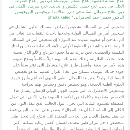
وطرق
علاج المثانة العصبية
,
علاج تضخم البروستاتا في دبي.
,
علاج حصوات
الكلى في دبي
,
علاج حصي الكليتين و الحالب
,
علاج سرطان الكلى في
الفحص
دبي
,
علاج سرطان المثانة في دبي
,
مقالات البروفيسور البروفيسور
والعلاج
الدكتور سمير أحمد السامرائي
/
ghada kaled
تشخيص أمراض المسالك تشخيص أمراض المسالك الدليل الشامل في
تشخيص أمراض المسالك البولية وعلاجها بأحدث التقنيات هل تعاني من
ألم مفاجئ أو صعوبة شديدة عند التبول؟ إن تشخيص أمراض المسالك
البولية بدقة متناهية هو الخطوة الأولى والأهم لاستعادة صحتك وراحتك
النفسية والجسدية. نحن ندرك تماماً حجم الانزعاج والألم الذي تسببه
هذه الحالات الطارئة، ولذلك نقدم لك اليوم دليلاً متكاملاً يوضح طبيعة
هذه الأمراض بدقة، وأفضل طرق علاج المشاكل التي تؤثر سلباً على
جودة حياتك اليومية، لتتمكن من اتخاذ القرار السليم. ما هو تخصص
المسالك البولية؟ يعتبر هذا المجال الطبي الحيوي أحد أهم وأبرز فروع
العلوم الطبية الحديثة، وهو تخصص دقيق وحساس يهتم بدراسة
وتشخيص الاضطرابات التي تصيب الجهاز البولي للإنسان. يشمل هذا
التخصص منظومة متكاملة من الأعضاء الحيوية مثل: الكلى التي تعمل
كمصفاة للسموم المثانة التي تخزن البول الحالب الذي ينقل البول من
الكلى إلى المثانة كما أن هذا المجال لا يقتصر على الجانب البولي فقط،
بل يمتد ليشمل العديد من الحالات المعقدة التي تحتاج إلى تدخل طبي
متخصص داخل مركز طبي معتمد، لضمان أفضل رعاية ممكنة. أكثر
أمراض المسالك البولية شيوعًا بين الرجال والنساء باعتبارك مهتماً