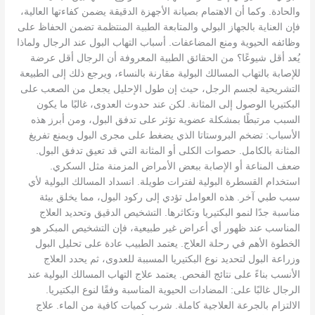
والحادة. وكما أن الاهتمام بصيانة الأجهزة الدقيقة يضمن كفاءتها العالية،
فإن العناية بالجهاز البولي والمتابعة الطبية المنتظمة تضمن الحفاظ على
وظائفه الحيوية ومنع المضاعفات. أسباب التهاب البول عند الرجال ولماذا
يُعد أقل شيوعًا؟ من الحقائق الطبية المعروفة أن الرجال أقل عرضة
للإصابة بالتهاب المسالك البولية مقارنة بالنساء، ويرجع ذلك إلى الطبيعة
التشريحية لجسم الرجل، حيث إن طول الإحليل يجعل من الصعب على
البكتيريا الوصول إلى المثانة. لكن عند حدوث العدوى، غالبًا ما يكون
السبب مرتبطًا بمشكلة عضوية تؤثر على تدفق البول، ومن أبرز هذه
الأسباب: تضخم البروستاتا الذي يضغط على مجرى البول ويمنع تفريغ
المثانة بالكامل. حصوات الكلى أو المثانة التي قد تعيق تدفق البول.
ضعف المناعة أو الإصابة ببعض الأمراض المزمنة مثل السكري.
استخدام القسطرة البولية لفترات طويلة. انسداد المسالك البولية لأي
سبب طبي آخر. هذه العوامل تؤدي إلى ركود البول، مما يخلق بيئة
مناسبة جدًا لنمو البكتيريا وتكاثرها. التشخيص الدقيق وتحديد العلاج
المناسب عند ظهور أي أعراض غير طبيعية، فإن التشخيص المبكر هو
الخطوة الأهم في رحلة العلاج. يعتمد الطبيب عادة على تحليل البول
وزراعة البول لتحديد نوع البكتيريا المسببة للعدوى، ثم يحدد العلاج
الأنسب بناءً على نتائج الفحص. يعتمد علاج التهاب المسالك البولية عند
الرجال غالبًا على: المضادات الحيوية المناسبة وفقًا لنوع البكتيريا.
الالتزام بالجرعة العلاجية كاملة. شرب كميات كافية من الماء. علاج