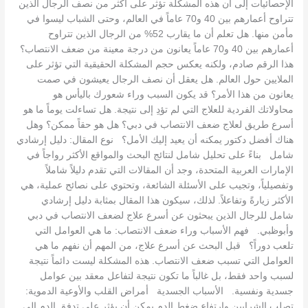
الإحصائيات إلى أن هذه المشكلة تؤثر على أكثر من نصف الرجال الذين
تتراوح أعمارهم بين 40 و70 عاماً في العالم، وحتى الشباب ليسوا في
مأمن منها. هل تعلم أن ما يقارب 52% من الرجال الذين تتراوح
أعمارهم بين 40 و70 عاماً يعانون من درجة معينة من ضعف الانتصاب؟
هذا الرقم صادم، ولكنه يعكس حجم المشكلة الحقيقية التي تؤثر على
الملايين حول العالم. هل يعقل أن نصف الرجال يعيشون في صمت
يعانون من هذا الأمر؟ قد يكون السبب وراء شعورك باليأس هو
محاولاتك الفردية للعلاج التي لم تؤدِ إلى نتيجة. هل تساءلت يوماً ما هو
أسرع طريق لعلاج ضعف الانتصاب في دبي؟ هل هو حقاً ممكن؟ وهل
هناك أفضل دكتور يمكنه أن يعيد إليك الأمل؟ نوع المقال: دليل إرشادي
شامل بناءً على تحليل شامل لنتائج البحث والمواقع الأكثر رواجاً في
الإمارات العربية المتحدة، وجد أن المقالات التي تقدم دليلاً شاملاً
وتفصيلياً، وتجيب على الأسئلة الشائعة، وتحتوي على نصائح عملية، هي
الأكثر زيارةً وتفاعلاً. لذلك، سيكون هذا المقال بمثابة دليل إرشادي
شامل للرجال الذين يبحثون عن أسرع علاج لضعف الانتصاب في دبي
وأبوظبي. فهم الأسباب وراء ضعف الانتصاب: ما هي العوامل التي
تلعب دوراً؟ قبل البحث عن أسرع علاج، من المهم أن نفهم ما هي
العوامل التي تسبب ضعف الانتصاب. هذه المشكلة ليست دائماً نتيجة
لسبب واحد فقط، بل غالباً ما تكون نتيجة لتفاعل معقد بين عوامل
جسدية ونفسية. الأسباب الجسدية أمراض القلب والأوعية الدموية:
تصلب الشرايين وارتفاع ضغط الدم يمكن أن يؤثر على تدفق الدم إلى