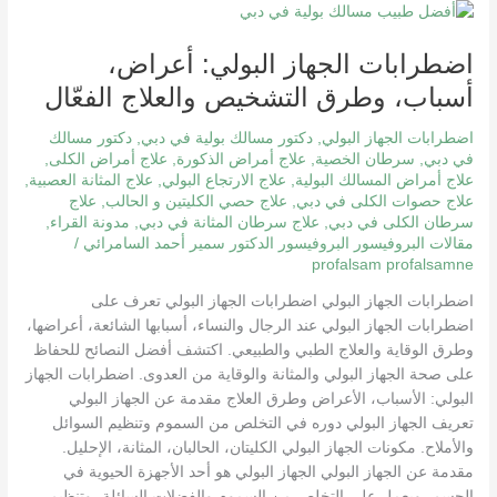
اضطرابات
الجهاز
اضطرابات الجهاز البولي: أعراض،
البولي:
أعراض،
أسباب، وطرق التشخيص والعلاج الفعّال
أسباب،
وطرق
اضطرابات الجهاز البولي
,
دكتور مسالك بولية في دبي
,
دكتور مسالك
التشخيص
في دبي
,
سرطان الخصية
,
علاج أمراض الذكورة
,
علاج أمراض الكلى
,
علاج أمراض المسالك البولية
,
علاج الارتجاع البولي
,
علاج المثانة العصبية
,
والعلاج
علاج حصوات الكلى في دبي
,
علاج حصي الكليتين و الحالب
,
علاج
الفعّال
سرطان الكلى في دبي
,
علاج سرطان المثانة في دبي
,
مدونة القراء
,
مقالات البروفيسور البروفيسور الدكتور سمير أحمد السامرائي
/
profalsam profalsamne
اضطرابات الجهاز البولي اضطرابات الجهاز البولي تعرف على
اضطرابات الجهاز البولي عند الرجال والنساء، أسبابها الشائعة، أعراضها،
وطرق الوقاية والعلاج الطبي والطبيعي. اكتشف أفضل النصائح للحفاظ
على صحة الجهاز البولي والمثانة والوقاية من العدوى. اضطرابات الجهاز
البولي: الأسباب، الأعراض وطرق العلاج مقدمة عن الجهاز البولي
تعريف الجهاز البولي دوره في التخلص من السموم وتنظيم السوائل
والأملاح. مكونات الجهاز البولي الكليتان، الحالبان، المثانة، الإحليل.
مقدمة عن الجهاز البولي الجهاز البولي هو أحد الأجهزة الحيوية في
الجسم، ويعمل على التخلص من السموم والفضلات السائلة، وتنظيم