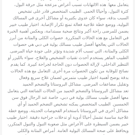
يتعامل معها. هذه الالتهابات تسبب أعراض مزعجة مثل حرقة البول،
كثرة التبول، وأحيانًا الحمى. الطبيب المتخصص قادر على تشخيص
السبب بدقة، سواء كان عدوى بكتيرية أو مشاكل أخرى في المسالك
البولية، ووضع خطة علاجية فعالة تمنع تكرار الإصابة. اختيار طبيب خبير
يضمن للمرضى راحة أكبر ونتائج صحية مستدامة، ويعكس أهمية الخبرة
في التعامل مع هذه الحالات المتكررة. حصوات الكلى والمثانة من أبرز
الحالات التي يعالجها أفضل طبيب مسالك بولية في دبي هي حصوات
الكلى والمثانة، التي تسبب آلام شديدة وتؤثر على جودة حياة المرضى.
الطبيب الماهر يستخدم أحدث تقنيات التشخيص والعلاج، سواء بالليزر أو
التنظير الداخلي، لإزالة الحصوات دون الحاجة لجراحة كبيرة. كما يقدم
نصائح للوقاية من تكون الحصوات مرة أخرى. التعامل مع هذه الحالات
بدقة يوضح أهمية اختيار طبيب متمرس لضمان علاج سريع وفعال
وتقليل مضاعفات المرضى. مشاكل البروستاتا والتضخم الحميد
تعد مشاكل البروستاتا والتضخم الحميد من الحالات الشائعة التي يتعامل
معها أفضل طبيب مسالك بولية في دبي، خاصة عند الرجال فوق سن
الخمسين. الطبيب المتخصص يمكنه تشخيص التضخم الحميد أو أي
مشاكل أخرى في البروستاتا باستخدام الفحوصات الحديثة، ووضع خطة
علاجية مناسبة تشمل أحيانًا أدوية أو تدخلات جراحية دقيقة. اختيار طبيب
خبير يضمن السيطرة على الأعراض مثل صعوبة التبول والتبول المتكرر،
ويحافظ على صحة المسالك البولية العامة. أمراض المثانة والكلى