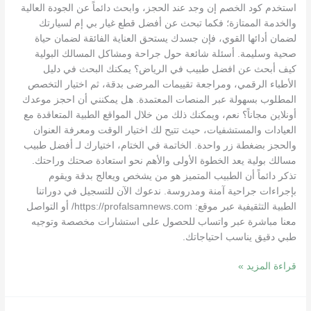
استخدم كود الخصم إن وجد عند الحجز، وابحث دائماً عن الجودة العالية
والخدمة الممتازة؛ فكما تبحث عن أفضل قطع غيار بي إم لسيارتك
لضمان أدائها القوي، فإن جسدك يستحق العناية الفائقة لضمان حياة
صحية وسليمة. أسئلة شائعة حول جراحة ومشاكل المسالك البولية
كيف أبحث عن افضل طبيب في الرياض؟ يمكنك البحث في دليل
الأطباء الرقمي، ومراجعة تقييمات المرضى بدقة، ثم اختيار التخصص
المطلوب بسهولة عبر المنصات المعتمدة. هل يمكنني أن احجز موعدك
أونلاين مجاناً؟ نعم، ويمكنك ذلك من خلال المواقع الطبية المتعاقدة مع
العيادات والمستشفيات، حيث تتيح لك اختيار الوقت ومعرفة العنوان
والحجز بضغطة زر واحدة. الخاتمة في الختام، اختيارك لـ أفضل طبيب
مسالك بولية يعد الخطوة الأولى والأهم نحو استعادة صحتك وراحتك.
تذكر دائماً أن الطبيب المتميز هو من يشخص ويعالج بدقة ويقوم
بإجراءات جراحية آمنة ومدروسة. ندعوك الآن للتسجيل في دوراتنا
الطبية التثقيفية عبر موقع: https://profalsamnews.com/ أو التواصل
معنا مباشرة عبر واتساب للحصول على استشارات مخصصة وتوجيه
طبي دقيق يناسب احتياجاتك.
قراءة المزيد »