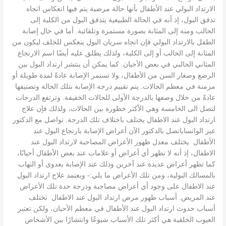
الارتداد البولي عند الأطفال بأنها حالة مرضية يتم فيها انعكاس اتجاه
تدفق البول، إذ أنه في الحالة الطبيعية يتدفق البول من الكلية إلى
الحالب ومنه إلى المثانة بصورة مستمرة وتلقائية. أما في حال إصابة
الطفل بالارتداد البولي فإن اتجاه سريان البول ينعكس للخلف ليكون من
المثانة إلى الحالب أو إلى الكلية، ولذلك يطلق عليه أيضًا اسم الارتجاع
المثاني الحالبي في بعض الأحيان. كما يمكن أن ينتشر ارتداد البول بين
الرضع وصغار السن من الأطفال، ولا تستمر الإصابة عادةً لمدة طويلة أو
مزمنة في معظم الحالات. يتم تقييم درجة الإصابة بتلك الحالة وتصنيفها
عادةً من خلال وصفها بالدرجة الأولى للحالات الخفيفة. وترتفع الدرجات
لتصل الى الخامسة وهي الأكثر خطورة بين الحالات، ولذلك فإن علاج
ارتداد البول عند الاطفال يختلف باختلاف تلك الدرجة. تواصل مع الدكتور
عبر الواتساباتصل بالدكتور الآن أعراض الإصابة بارتجاع البول عند
الأطفال يختلف معدل ظهور الأعراض المصاحبة لارتداد البول عند
الاطفال، إذ أنه لا تظهر أي أعراض أو علامات عند بعض الأطفال أحيانًا،
كما تظهر أعراض عديدة عند آخرين وذلك عند الإصابة بعدوى أو التهاب
بالمسالك البولية، ومن تلك الأعراض ما يلي:- ويعتمد علاج ارتداد البول
عند الاطفال على وجود أي أعراض مصاحبة ودرجة حدة تلك الأعراض
عند المريض. أسباب ظهور مرض ارتداد البول عند الاطفال تختلف
أسباب حدوث ارتداد البول عند الأطفال في معظم الأحيان، ولكن تعتبر
العيوب الخلقية هي أكثر تلك الأسباب شيوعًا وانتشارًا بين الأشخاص