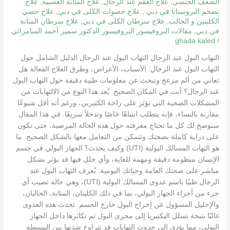
الضعف الجنسي
,
علاج العقم عند الرجال
,
علاج المثانة العصبية
,
علاج
تضخم البروستاتا في دبي.
,
علاج حصوات الكلى في دبي
,
علاج حصي
الكليتين و الحالب
,
علاج سرطان الكلى في دبي
,
علاج سرطان المثانة
في دبي
,
مقالات البروفيسور البروفيسور الدكتور سمير أحمد السامرائي
ghada kaled
/
التهاب البول عند الرجال التهاب البول عند الرجال الدليل الشامل حول
التهاب البول عند الرجال: الأسباب، الأعراض، وطرق العلاج الفعالة هل
تعاني من ألم مزعج وتبحث عن معلومات طبية دقيقة حول التهاب البول
عند الرجال؟ أنت في المكان الصحيح. يُعد هذا النوع من الالتهابات من
المشكلات الصحية التي تؤثر على راحة الكثيرين، ورغم أنه أقل شيوعًا
مقارنة بالنساء، فإنه يتطلب انتباهًا خاصًا وتدخلاً سريعًا. في هذا المقال
سنوضح لك كل ما تحتاج معرفته حول هذه الحالة المرضية، حتى تكون
على دراية كاملة بصحتك وتتمكن من التعامل معها بالشكل الصحيح. ما
هو التهاب المسالك البولية (UTI) وكيف يحدث؟ الجهاز البولي في جسم
الإنسان منظومة دقيقة ومهمة للغاية، وأي خلل فيها قد يؤثر بشكل
مباشر على صحتك العامة وحياتك اليومية. يُعرف التهاب البول عند
الرجال طبيًا باسم عدوى المسالك البولية (UTI)، وهي حالة تصيب أي
جزء من أجزاء الجهاز البولي، بما في ذلك الكليتان، المثانة، الحالبان،
والإحليل المسؤول عن إخراج البول خارج الجسم. تحدث هذه العدوى
غالبًا نتيجة تسلل البكتيريا إلى مجرى البول ثم تكاثرها داخل الجهاز
البولي، مما يؤدي إلى حدوث التهابات قد تتراوح شدتها بين البسيطة