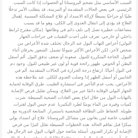
السبب الأساسي مثل تضخم البروستاتا أو الحصوات إذا كانت السبب
الرئيسي. في بعض الحالات المتقدمة أو المزمنة، قد يتطلب الأمر تدخلًا
طبيًا أو جراحيًا بسيطًا لإزالة الانسداد أو علاج المشكلة المسببة. إهمال
العلاج قد يؤدي إلى انتقال العدوى إلى الكلى، وهو ما قد يسبب
مضاعفات خطيرة تصل إلى تلف دائم في وظائفها. (مكان مقترح لرابط
داخلي أو خارجي: تعرف على أحدث التقنيات في جراحات الجهاز
البولي) أعراض التهاب البول عند الرجال تختلف شدة الأعراض من
شخص لآخر، لكن الأعراض الأكثر شيوعًا تشمل: الشعور بحرقان أثناء
التبول. الحاجة المتكررة للتبول. صعوبة أو ضعف تدفق البول. ألم أسفل
البطن أو الحوض. ظهور رائحة قوية أو لون غير طبيعي للبول. وجود دم
في البول أحيانًا. ارتفاع درجة الحرارة في الحالات المتقدمة. ألم في
الجانبين أو أسفل الظهر إذا وصلت العدوى للكلى. عند ملاحظة هذه
الأعراض، يجب عدم التأخير في استشارة الطبيب. طرق الوقاية لحماية
الجهاز البولي الوقاية دائمًا خير من العلاج، ويمكن تقليل فرص الإصابة
بالتهابات البول من خلال اتباع بعض العادات الصحية البسيطة: شرب
كميات وفيرة من الماء يوميًا لطرد البكتيريا. عدم حبس البول لفترات
طويلة. الحفاظ على النظافة الشخصية باستمرار. المتابعة الدورية مع
الطبيب خاصة لمن يعانون من مشاكل البروستاتا. علاج أي انسداد بولي
مبكرًا قبل تفاقم الحالة. هذه الخطوات البسيطة تقلل كثيرًا من فرص
الإصابة أو تكرار العدوى. أسئلة شائعة حول التهاب البول عند الرجال هل