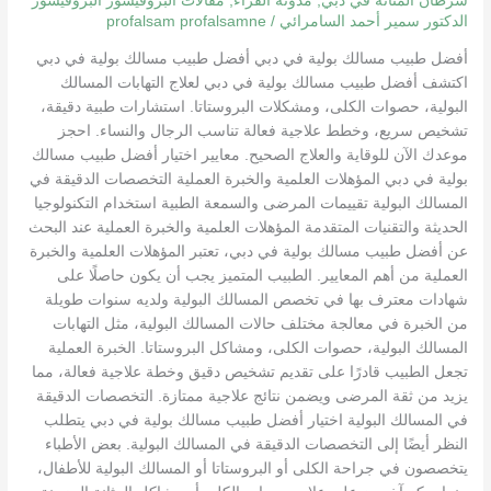
سرطان المثانة في دبي
,
مدونة القراء
,
مقالات البروفيسور البروفيسور
الدكتور سمير أحمد السامرائي
/
profalsam profalsamne
أفضل طبيب مسالك بولية في دبي أفضل طبيب مسالك بولية في دبي
اكتشف أفضل طبيب مسالك بولية في دبي لعلاج التهابات المسالك
البولية، حصوات الكلى، ومشكلات البروستاتا. استشارات طبية دقيقة،
تشخيص سريع، وخطط علاجية فعالة تناسب الرجال والنساء. احجز
موعدك الآن للوقاية والعلاج الصحيح. معايير اختيار أفضل طبيب مسالك
بولية في دبي المؤهلات العلمية والخبرة العملية التخصصات الدقيقة في
المسالك البولية تقييمات المرضى والسمعة الطبية استخدام التكنولوجيا
الحديثة والتقنيات المتقدمة المؤهلات العلمية والخبرة العملية عند البحث
عن أفضل طبيب مسالك بولية في دبي، تعتبر المؤهلات العلمية والخبرة
العملية من أهم المعايير. الطبيب المتميز يجب أن يكون حاصلًا على
شهادات معترف بها في تخصص المسالك البولية ولديه سنوات طويلة
من الخبرة في معالجة مختلف حالات المسالك البولية، مثل التهابات
المسالك البولية، حصوات الكلى، ومشاكل البروستاتا. الخبرة العملية
تجعل الطبيب قادرًا على تقديم تشخيص دقيق وخطة علاجية فعالة، مما
يزيد من ثقة المرضى ويضمن نتائج علاجية ممتازة. التخصصات الدقيقة
في المسالك البولية اختيار أفضل طبيب مسالك بولية في دبي يتطلب
النظر أيضًا إلى التخصصات الدقيقة في المسالك البولية. بعض الأطباء
يتخصصون في جراحة الكلى أو البروستاتا أو المسالك البولية للأطفال،