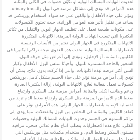
لحدوث التهابات المسالك البولية أو تكوّن حصوات في الكلى والمثانة.
هذه الأمراض قد تؤدي إلى مشاكل مزمنة في البول والـurinary tract،
وتؤثر على حياة الأطفال والبالغين على حد سواء. استخدام يورينكس قد
يساعد في تقليل تأثير هذه العوامل الوراثية، حيث تحتوي الكبسولات
على مكونات طبيعية تعمل على تنظيف الجهاز البولي والتقليل من تكاثر
البكتيريا التي تسبب التهابات البولية المزمنة. الالتهابات المتكررة
الالتهابات المتكررة في الجهاز البولي تعتبر من الأسباب الرئيسية
لاضطرابات المسالك البولية. تحدث هذه العدوى نتيجة تراكم البكتيريا في
الكليتين، المثانة، أو الإحليل، وتؤدي إلى أعراض مثل حرقة البول،
الشعور بالحاجة المستمرة للتبول، وأحيانًا سلس البول. الأطفال وكبار
السن أكثر عرضة لهذه الالتهابات، والتي إذا تُركت بدون علاج، يمكن أن
تؤدي إلى أمراض مزمنة تؤثر على حياة الجسم بشكل كامل. يورينكس
كبسولات تعمل بفعالية لعلاج الالتهابات البولية، إزالة البكتيريا الضارة،
ودعم وظائف الكلى والمثانة. أمراض مزمنة مثل السكري وارتفاع
ضغط الدم الأمراض المزمنة مثل السكري وارتفاع ضغط الدم تزيد من
احتمالية الإصابة باضطرابات الجهاز البولي. هذه الأمراض تؤثر على
كفاءة الكليتين والمثانة في التخلص من البول والفضلات، مما يؤدي إلى
تراكم السموم في الجسم وحدوث التهابات المسالك البولية وحصوات
الكلى. علاج هذه الاضطرابات يتطلب اتباع نظام غذائي صحي، مراقبة
مستوى السكر وضغط الدم، واستخدام مكملات مثل يورينكس التي
تعمل على حماية الجهاز البولي والكلى والمثانة، وتقليل الأعراض