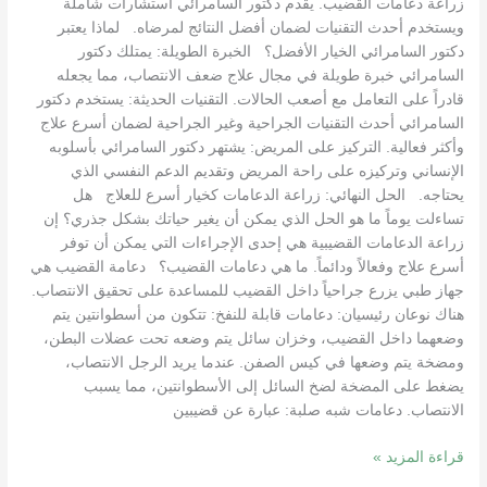
زراعة دعامات القضيب. يقدم دكتور السامرائي استشارات شاملة
ويستخدم أحدث التقنيات لضمان أفضل النتائج لمرضاه. لماذا يعتبر
دكتور السامرائي الخيار الأفضل؟ الخبرة الطويلة: يمتلك دكتور
السامرائي خبرة طويلة في مجال علاج ضعف الانتصاب، مما يجعله
قادراً على التعامل مع أصعب الحالات. التقنيات الحديثة: يستخدم دكتور
السامرائي أحدث التقنيات الجراحية وغير الجراحية لضمان أسرع علاج
وأكثر فعالية. التركيز على المريض: يشتهر دكتور السامرائي بأسلوبه
الإنساني وتركيزه على راحة المريض وتقديم الدعم النفسي الذي
يحتاجه. الحل النهائي: زراعة الدعامات كخيار أسرع للعلاج هل
تساءلت يوماً ما هو الحل الذي يمكن أن يغير حياتك بشكل جذري؟ إن
زراعة الدعامات القضيبية هي إحدى الإجراءات التي يمكن أن توفر
أسرع علاج وفعالاً ودائماً. ما هي دعامات القضيب؟ دعامة القضيب هي
جهاز طبي يزرع جراحياً داخل القضيب للمساعدة على تحقيق الانتصاب.
هناك نوعان رئيسيان: دعامات قابلة للنفخ: تتكون من أسطوانتين يتم
وضعهما داخل القضيب، وخزان سائل يتم وضعه تحت عضلات البطن،
ومضخة يتم وضعها في كيس الصفن. عندما يريد الرجل الانتصاب،
يضغط على المضخة لضخ السائل إلى الأسطوانتين، مما يسبب
الانتصاب. دعامات شبه صلبة: عبارة عن قضيبين
قراءة المزيد »