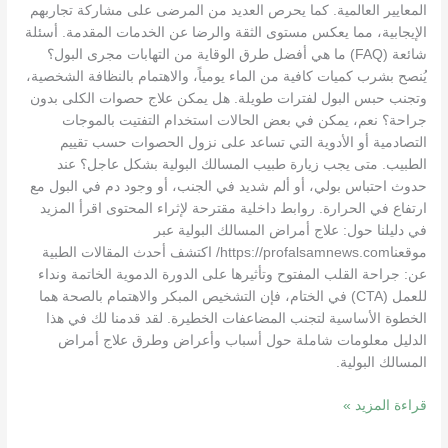
المعايير العالمية. كما يحرص العديد من المرضى على مشاركة تجاربهم
الإيجابية، مما يعكس مستوى الثقة والرضا عن الخدمات المقدمة. أسئلة
شائعة (FAQ) ما هي أفضل طرق الوقاية من التهابات مجرى البول؟
يُنصح بشرب كميات كافية من الماء يومياً، والاهتمام بالنظافة الشخصية،
وتجنب حبس البول لفترات طويلة. هل يمكن علاج حصوات الكلى بدون
جراحة؟ نعم، يمكن في بعض الحالات استخدام التفتيت بالموجات
التصادمية أو الأدوية التي تساعد على نزول الحصوات حسب تقييم
الطبيب. متى يجب زيارة طبيب المسالك البولية بشكل عاجل؟ عند
حدوث احتباس بولي، أو ألم شديد في الجنب، أو وجود دم في البول مع
ارتفاع في الحرارة. روابط داخلية مقترحة لإثراء المحتوى اقرأ المزيد
في دليلنا حول: علاج أمراض المسالك البولية عبر
موقعناhttps://profalsamnews.com/ اكتشف أحدث المقالات الطبية
عن: جراحة القلب المفتوح وتأثيرها على الدورة الدموية الخاتمة ونداء
للعمل (CTA) في الختام، فإن التشخيص المبكر والاهتمام بالصحة هما
الخطوة الأساسية لتجنب المضاعفات الخطيرة. لقد قدمنا لك في هذا
الدليل معلومات شاملة حول أسباب وأعراض وطرق علاج أمراض
المسالك البولية.
قراءة المزيد »