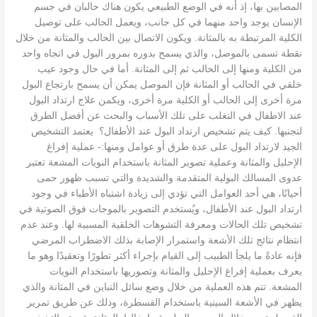
المصابين بها، إذ أنه في الوضع الطبيعي يكون هناك حالبان في جسم
الإنسان يوجد واحد منهما في كل جانب، ويعمل الحالب على توصيل
الكلية المرتبطة به بالمثانة. ويكون الاتصال بين الحالب والمثانة من خلال
نقطة تسمى بالموصل، والذي يسمح بدوره بمرور البول في اتجاه واحد
من الكلية ومنها إلى الحالب ثم إلى المثانة. أما في حال وجود عيب
خلقي في الحالب أو المثانة فإن الموصل يمكن أن يسمح بارتجاع البول
مرة أخرى إلى الحالب أو الكلية مرة أخرى، ويكمن علاج ارتداد البول
عند الاطفال في التغلب على تلك الأسباب والبحث عن أفضل الطرق
لتجنبها. كيف يتم تشخيص ارتداد البول عند الأطفال؟ يعتمد التشخيص
الجيد لارتداد البول على عدة طرق أو عوامل ومنها:- عملية إفراغ
الإحليل والمثانة وعملية تصوير المثانة باستخدام النويات المشعة تعتبر
عدوى المسالك البولية المتقدمة والشديدة والتي تسبب ظهور حمى
أحيانًا، هي أحد العوامل التي تؤدي إلى زيادة اشتباه الأطباء في وجود
ارتداد البول عند الأطفال، ويُستخدم التصوير بالموجات فوق الصوتية في
تشخيص تلك الحالات ومعرفة التشوهات الخلقية المسببة لها. وعند عدم
انتظام نتائج تلك الأشعة واستمرار الإصابة بذلك الاضطراب المرضي
فإنه عادةً ما يلجأ الطبيب إلى القيام بإجراء أكثر تطورًا وتعقيدًا وهو ما
يعرف بعملية إفراغ الإحليل والمثانة وتصوريها باستخدام النويات
المشعة. تتم هذه العملية من خلال وضع سائل التباين في المثانة والذي
يظهر في الأشعة السينية باستخدام القسطرة، وذلك عن طريق تمرير