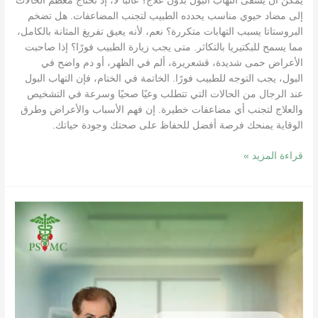
يمكن أن يشفى التهاب البول بدون علاج؟ غالبًا لا، إذ تحتاج معظم الحالات
إلى مضاد حيوي مناسب يحدده الطبيب لتجنب المضاعفات. هل تضخم
البروستاتا يسبب التهابات متكررة؟ نعم، لأنه يعيق تفريغ المثانة بالكامل،
مما يسمح للبكتيريا بالتكاثر. متى يجب زيارة الطبيب فورًا؟ إذا صاحبت
الأعراض حمى شديدة، قشعريرة، ألم في الظهر، أو دم واضح في
البول، يجب التوجه للطبيب فورًا. الخاتمة في الختام، فإن التهاب البول
عند الرجال من الحالات التي تتطلب وعيًا صحيًا وسرعة في التشخيص
والعلاج لتجنب أي مضاعفات خطيرة. إن فهم الأسباب والأعراض وطرق
الوقاية يمنحك فرصة أفضل للحفاظ على صحتك وجودة حياتك.
قراءة المزيد »
أفضل
طبيب
مسالك
بولية
|
استشاري
أمراض
وجراحة