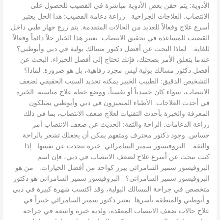
الأدوية: يتم حقن بعض الأدوية مباشرة في القضيب للحصول على
الانتصاب. العلاجات الجراحية زراعة دعامة القضيب: هذا الحل يعتبر
أسرع علاج وفعالاً للعديد من الحالات المتقدمة. يتم زرع جهاز طبي داخل
القضيب للمساعدة في تحقيق الانتصاب. يعتبر هذا الخيار حلاً دائماً وفعالاً
للغاية. لماذا البحث عن أفضل دكتور مسالك بولية في دبي وأبوظبي؟
عندما يتعلق الأمر بصحتك، فإنك تحتاج إلى أفضل الخبراء. البحث عن
أفضل دكتور مسالك بولية ليس مجرد رفاهية، بل هو ضرورة. لماذا؟
التشخيص الدقيق: الطبيب الخبير يمكنه تحديد السبب الحقيقي لضعف
الانتصاب، سواء كان جسدياً أو نفسياً، ووضع خطة علاج مناسبة. الخبرة
في أحدث العلاجات: الأطباء المتميزون في دبي وأبوظبي يمتلكون
المعرفة والخبرة بأحدث التقنيات لعلاج ضعف الانتصاب، بما في ذلك
زراعة الدعامات. الراحة والثقة: الحديث عن ضعف الانتصاب أمر
حساس. وجود دكتور محترف ومتفهم يمكن أن يجعلك تشعر بالراحة
والثقة. البروفيسور سمير السامرائي: خبرة تتحدث عن نفسها إذا
كنت تبحث عن أسرع علاج لضعف الانتصاب في دبي، فإن اسم
البروفيسور سمير السامرائي يبرز كواحد من أفضل الخيارات. من هو
البروفيسور سمير السامرائي؟ البروفيسور سمير السامرائي هو دكتور
متخصص في جراحة المسالك البولية، وقد اكتسب شهرة كبيرة في دبي
و أبوظبي والمنطقة بأسرها. يعتبر دكتور سمير السامرائي خبيراً في
علاج حالات ضعف الانتصاب المعقدة، ولديه خبرة واسعة في جراحة