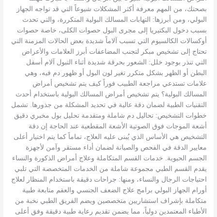
بصحتك، من المهم معرفة أكثر المشكلات شيوعاً التي قد تواجه الجهاز
البولي، ومن أبرزها: التهابات المسالك البولية المتكررة، والتي تحدث
بسبب دخول البكتيريا إلى مجرى البول حصوات الكلى، خاصة حصوات
أوكسالات الكالسيوم التي تسبب آلاماً شديدة بعض الحالات المزمنة التي
تحتاج إلى تشخيص مبكر لتجنب المضاعفات أبرز العلامات والأعراض
التي تنذر بوجود خلل: الشعور بحرقة شديدة أثناء التبول آلام أسفل
البطن أو الظهر بشكل متكرر تغير لون البول أو ظهور دم فيه، وهي
علامات تستدعي مراجعة الطبيب فوراً كيف يتم تشخيص أمراض
المسالك البولية؟ يتم تشخيص أمراض المسالك البولية باستخدام أحدث
التقنيات الطبية لضمان دقة عالية في تحديد المشكلة من جذورها. تشمل
خطوات التشخيص: تحاليل دم شاملة ومتقدمة تحليل بول مخبري دقيق
أشعة الموجات فوق الصوتية الأشعة المقطعية عند الحاجة إن دقة
التشخيص هي الأساس الذي يُبنى عليه العلاج، تماماً كما يتم اختيار أعلى
معايير الدقة في الفحص والصيانة لضمان أداء مستقر وآمن لأجهزة
الجسم الحيوية. خدمات القسم المتكاملة وعلاج أمراض الذكورة والنساء
يقدم القسم الطبي مجموعة شاملة من الخدمات المتخصصة التي تلبي
احتياجات الرجال والنساء، ومنها: جراحات دقيقة باستخدام المنظار لعلاج
أورام الجهاز البولي برامج علاج الضعف الجنسي والعقم متابعة طبية
متكاملة بإشراف استشاريين متخصصين ويضم الفريق الطبي نخبة من
الأطباء المعتمدين دولياً، مما يضمن تقديم رعاية طبية دقيقة وفق أعلى