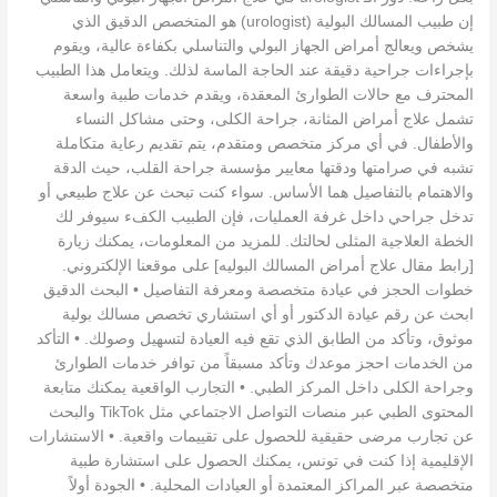
إن طبيب المسالك البولية (urologist) هو المتخصص الدقيق الذي
يشخص ويعالج أمراض الجهاز البولي والتناسلي بكفاءة عالية، ويقوم
بإجراءات جراحية دقيقة عند الحاجة الماسة لذلك. ويتعامل هذا الطبيب
المحترف مع حالات الطوارئ المعقدة، ويقدم خدمات طبية واسعة
تشمل علاج أمراض المثانة، جراحة الكلى، وحتى مشاكل النساء
والأطفال. في أي مركز متخصص ومتقدم، يتم تقديم رعاية متكاملة
تشبه في صرامتها ودقتها معايير مؤسسة جراحة القلب، حيث الدقة
والاهتمام بالتفاصيل هما الأساس. سواء كنت تبحث عن علاج طبيعي أو
تدخل جراحي داخل غرفة العمليات، فإن الطبيب الكفء سيوفر لك
الخطة العلاجية المثلى لحالتك. للمزيد من المعلومات، يمكنك زيارة
[رابط مقال علاج أمراض المسالك البوليه] على موقعنا الإلكتروني.
خطوات الحجز في عيادة متخصصة ومعرفة التفاصيل • البحث الدقيق
ابحث عن رقم عيادة الدكتور أو أي استشاري تخصص مسالك بولية
موثوق، وتأكد من الطابق الذي تقع فيه العيادة لتسهيل وصولك. • التأكد
من الخدمات احجز موعدك وتأكد مسبقاً من توافر خدمات الطوارئ
وجراحة الكلى داخل المركز الطبي. • التجارب الواقعية يمكنك متابعة
المحتوى الطبي عبر منصات التواصل الاجتماعي مثل TikTok والبحث
عن تجارب مرضى حقيقية للحصول على تقييمات واقعية. • الاستشارات
الإقليمية إذا كنت في تونس، يمكنك الحصول على استشارة طبية
متخصصة عبر المراكز المعتمدة أو العيادات المحلية. • الجودة أولاً