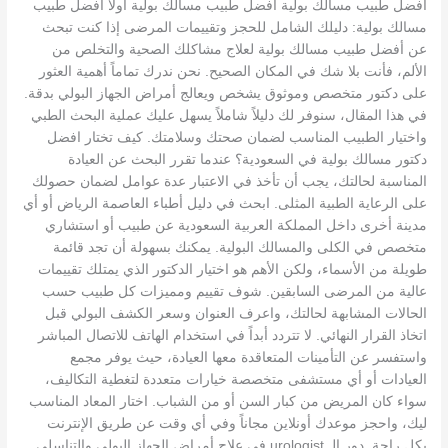
أفضل طبيب مسالك بولية أفضل طبيب مسالك بولية اولا أفضل طبيب
مسالك بولية: دليلك الشامل للحجز وتقييمات المرضى إذا كنت تبحث
عن أفضل طبيب مسالك بولية لعلاج مشاكلك الصحية والتخلص من
الألم، فأنت بلا شك في المكان الصحيح. نحن ندرك تماماً أهمية العثور
على دكتور متخصص وموثوق يشخص ويعالج أمراض الجهاز البولي بدقة.
في هذا المقال، سنوفر لك دليلاً شاملاً يسهل عليك عملية البحث الطبي
واختيار الطبيب المناسب لضمان صحتك وسلامتك. كيف تختار افضل
دكتور مسالك بولية في السعودية؟ عندما تقرر البحث عن العيادة
المناسبة لحالتك، يجب أن تأخذ في الاعتبار عدة عوامل لضمان حصولك
على الرعاية الطبية المثلى. ابحث في دليل أطباء العاصمة الرياض أو أي
مدينة أخرى داخل المملكة العربية السعودية عن طبيب أو استشاري
متخصص في الكلى والمسالك البولية. يمكنك بسهولة أن تجد قائمة
طويلة من الأسماء، ولكن الأهم هو اختيار الدكتور الذي يمتلك تقييمات
عالية من المرضى السابقين. شوف تقييم ومميزات كل طبيب حسب
الحالات المشابهة لحالتك، واعرف العنوان وسعر الكشف البولي قبل
اتخاذ القرار النهائي. لا تتردد أبداً في استخدام الهاتف للاتصال المباشر
واستفسر عن التأمينات المتعاقدة معها العيادة، حيث يوفر مجمع
العيادات أو أي مستشفى متخصصة خيارات متعددة لتغطية التكاليف،
سواء كان المريض من كبار السن أو من الشباب. اختار المعاد المناسب
ليك، واحجز موعدك أونلاين مجاناً وفي أي وقت عن طريق الإنترنت
بكل راحة. دور الـ urologist في علاج أمراض الجهاز البولي والتناسلي