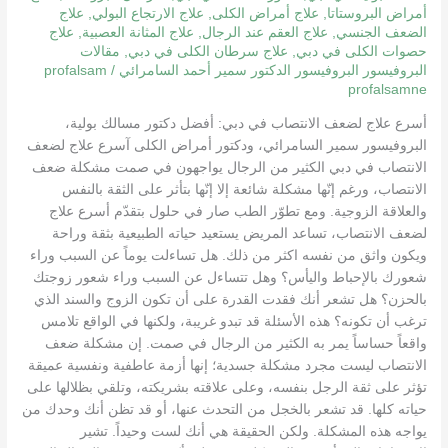
أمراض البروستاتا
,
علاج أمراض الكلى
,
علاج الارتجاع البولي
,
علاج
الضعف الجنسي
,
علاج العقم عند الرجال
,
علاج المثانة العصبية
,
علاج
حصوات الكلى في دبي
,
علاج سرطان الكلى في دبي
,
مقالات
البروفيسور البروفيسور الدكتور سمير أحمد السامرائي
/
profalsam
profalsamne
أسرع علاج لضعف الانتصاب في دبي: أفضل دكتور مسالك بولية،
البروفيسور سمير السامرائي، ودكتور أمراض الكلى آسرع علاج لضعف
الانتصاب في دبي الكثير من الرجال يواجهون في صمت مشكلة ضعف
الانتصاب، ورغم إنّها مشكلة شائعة إلا إنّها بتأثر على الثقة بالنفس
والعلاقة الزوجية. ومع تطوّر الطب صار في حلول بتقدّم أسرع علاج
لضعف الانتصاب، تساعد المريض يستعيد حياته الطبيعية بثقة وراحة
ويكون واثق من نفسه اكثر من ذلك. هل تساءلت يوماً عن السبب وراء
شعورك بالإحباط واليأس؟ وهل تتساءل عن السبب وراء شعور زوجتك
بالحزن؟ هل تشعر أنك فقدت القدرة على أن تكون الزوج والسند الذي
ترغب أن تكونه؟ هذه الأسئلة قد تبدو غريبة، ولكنها في الواقع تلامس
واقعاً حساساً يمر به الكثير من الرجال في صمت. إن مشكلة ضعف
الانتصاب ليست مجرد مشكلة جسدية؛ إنها أزمة عاطفية ونفسية عميقة
تؤثر على ثقة الرجل بنفسه، وعلى علاقته بشريكته، وتلقي بظلالها على
حياته كلها. قد تشعر بالخجل من التحدث عنها، أو قد تظن أنك وحدك من
يواجه هذه المشكلة. ولكن الحقيقة هي أنك لست وحيداً. تشير