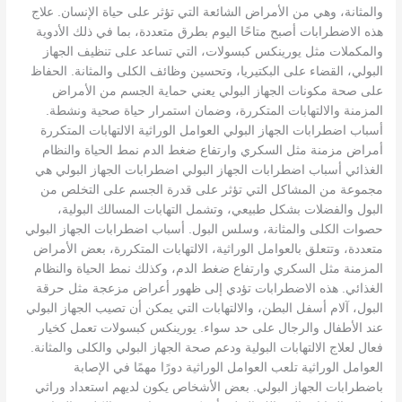
والمثانة، وهي من الأمراض الشائعة التي تؤثر على حياة الإنسان. علاج
هذه الاضطرابات أصبح متاحًا اليوم بطرق متعددة، بما في ذلك الأدوية
والمكملات مثل يورينكس كبسولات، التي تساعد على تنظيف الجهاز
البولي، القضاء على البكتيريا، وتحسين وظائف الكلى والمثانة. الحفاظ
على صحة مكونات الجهاز البولي يعني حماية الجسم من الأمراض
المزمنة والالتهابات المتكررة، وضمان استمرار حياة صحية ونشطة.
أسباب اضطرابات الجهاز البولي العوامل الوراثية الالتهابات المتكررة
أمراض مزمنة مثل السكري وارتفاع ضغط الدم نمط الحياة والنظام
الغذائي أسباب اضطرابات الجهاز البولي اضطرابات الجهاز البولي هي
مجموعة من المشاكل التي تؤثر على قدرة الجسم على التخلص من
البول والفضلات بشكل طبيعي، وتشمل التهابات المسالك البولية،
حصوات الكلى والمثانة، وسلس البول. أسباب اضطرابات الجهاز البولي
متعددة، وتتعلق بالعوامل الوراثية، الالتهابات المتكررة، بعض الأمراض
المزمنة مثل السكري وارتفاع ضغط الدم، وكذلك نمط الحياة والنظام
الغذائي. هذه الاضطرابات تؤدي إلى ظهور أعراض مزعجة مثل حرقة
البول، آلام أسفل البطن، والالتهابات التي يمكن أن تصيب الجهاز البولي
عند الأطفال والرجال على حد سواء. يورينكس كبسولات تعمل كخيار
فعال لعلاج الالتهابات البولية ودعم صحة الجهاز البولي والكلى والمثانة.
العوامل الوراثية تلعب العوامل الوراثية دورًا مهمًا في الإصابة
باضطرابات الجهاز البولي. بعض الأشخاص يكون لديهم استعداد وراثي