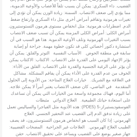
القضيب. داء السكري: يمكن أن يسبب تلفاً للأعصاب والأوعية الدموية،
مما يؤدي إلى ضعف الانتصاب. السمنة: زيادة الوزن يمكن أن تؤدي إلى
تغيرات هرمونية وتفاقم أمراض أخرى مثل داء السكري وارتفاع ضغط
الدم. اضطرابات هرمونية: مثل انخفاض مستوى هرمون التستوستيرون.
أمراض الكلى: أمراض الكلى المزمنة يمكن أن تسبب ضعف الانتصاب
بسبب التغيرات الهرمونية وتلف الأوعية الدموية. هذا هو السبب في أن
استشارة دكتور أخصائي كلى قد تكون خطوة مهمة. جراحة أو إصابة
سابقة في منطقة الحوض. الأسباب النفسية التوتر والقلق: يمكن أن
يؤثر الإجهاد اليومي على القدرة على الانتصاب. الاكتئاب: الاكتئاب يمكن
أن يؤثر على الرغبة الجنسية والقدرة على الانتصاب. القلق من الأداء:
الخوف من عدم القدرة على الأداء يمكن أن يفاقم المشكلة. مشاكل
في العلاقة مع الشريك. خيارات العلاج المتاحة: من الأدوية إلى الحلول
المتقدمة في الماضي، كان ضعف الانتصاب يعتبر أمراً لا يمكن علاجه.
أما اليوم، فهناك مجموعة واسعة من الخيارات التي يمكن أن تساعدك
على استعادة حياتك الطبيعية. العلاج الدوائي مثبطات
الفوسفوديستيراز-5 (PDE5): هذه الأدوية مثل الفياجرا والسياليس تعمل
على زيادة تدفق الدم إلى القضيب عند التحفيز الجنسي. العلاج
الهرموني: إذا كان السبب هو انخفاض هرمون التستوستيرون، قد يصف
الطبيب العلاج الهرموني. العلاجات غير الجراحية المضخات القضيبية:
جهاز صغير يوضع على القضيب ويساعد على تحقيق الانتصاب. حقن