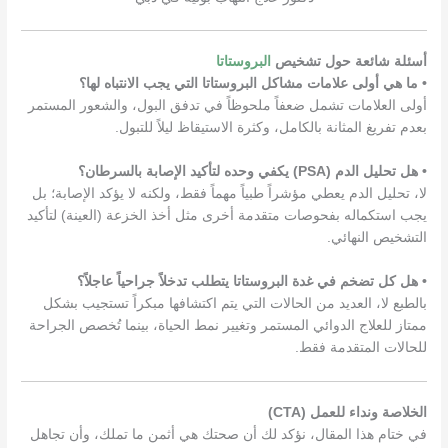
أسئلة شائعة حول تشخيص
البروستاتا
• ما هي أولى علامات مشاكل البروستاتا التي يجب الانتباه لها؟
أولى العلامات تشمل ضعفاً ملحوظاً في تدفق البول، والشعور المستمر
بعدم تفريغ المثانة بالكامل، وكثرة الاستيقاظ ليلاً للتبول.
• هل تحليل الدم (PSA) يكفي وحده لتأكيد الإصابة بالسرطان؟
لا، تحليل الدم يعطي مؤشراً طبياً مهماً فقط، ولكنه لا يؤكد الإصابة؛ بل
يجب استكماله بفحوصات متقدمة أخرى مثل أخذ الخزعة (العينة) لتأكيد
التشخيص النهائي.
• هل كل تضخم في غدة البروستاتا يتطلب تدخلاً جراحياً عاجلاً؟
بالطبع لا، العديد من الحالات التي يتم اكتشافها مبكراً تستجيب بشكل
ممتاز للعلاج الدوائي المستمر وتغيير نمط الحياة، بينما تُخصص الجراحة
للحالات المتقدمة فقط.
الخلاصة ونداء للعمل (CTA)
في ختام هذا المقال، نؤكد لك أن صحتك هي أثمن ما تملك، وأن تجاهل