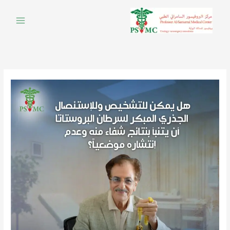
خطي
لى
لمحتوى