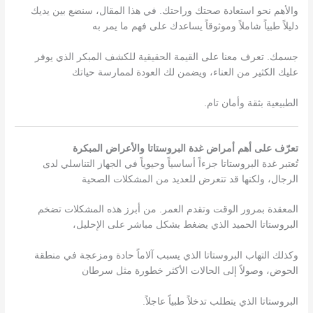
والأهم نحو استعادة صحتك وراحتك. في هذا المقال، سنضع بين يديك
دليلاً طبياً شاملاً وموثوقاً يساعدك على فهم ما يمر به
جسمك. تعرف معنا على القيمة الحقيقية للكشف المبكر الذي يوفر
عليك الكثير من العناء، ويضمن لك العودة لممارسة حياتك
الطبيعية بثقة وأمان تام.
تعرّف على أهم أمراض غدة البروستاتا والأعراض المبكرة
تُعتبر غدة البروستاتا جزءاً أساسياً وحيوياً في الجهاز التناسلي لدى
الرجال، ولكنها قد تتعرض للعديد من المشكلات الصحية
المعقدة بمرور الوقت وتقدم العمر. من أبرز هذه المشكلات تضخم
البروستاتا الحميد الذي يضغط بشكل مباشر على الإحليل،
وكذلك التهاب البروستاتا الذي يسبب آلاماً حادة ومزعجة في منطقة
الحوض، وصولاً إلى الحالات الأكثر خطورة مثل سرطان
البروستاتا الذي يتطلب تدخلاً طبياً عاجلاً.