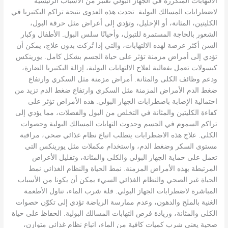
الالتهابات المتكررة في الجهاز البولي تعتبر من الأسباب الرئيسية
لاضطرابات المسالك البولية. تحدث هذه العدوى نتيجة تراكم البكتيريا في
الكليتين، المثانة، أو الإحليل، وتؤدي إلى أعراض مثل حرقة البول،
الشعور بالحاجة المستمرة للتبول، وأحيانًا سلس البول. الأطفال وكبار
السن أكثر عرضة لهذه الالتهابات، والتي إذا تُركت بدون علاج، يمكن أن
تؤدي إلى أمراض مزمنة تؤثر على حياة الجسم بشكل كامل. يورينكس
كبسولات تعمل بفعالية لعلاج الالتهابات البولية، إزالة البكتيريا الضارة،
ودعم وظائف الكلى والمثانة. أمراض مزمنة مثل السكري وارتفاع
ضغط الدم الأمراض المزمنة مثل السكري وارتفاع ضغط الدم تزيد من
احتمالية الإصابة باضطرابات الجهاز البولي. هذه الأمراض تؤثر على
كفاءة الكليتين والمثانة في التخلص من البول والفضلات، مما يؤدي إلى
تراكم السموم في الجسم وحدوث التهابات المسالك البولية وحصوات
الكلى. علاج هذه الاضطرابات يتطلب اتباع نظام غذائي صحي، مراقبة
مستوى السكر وضغط الدم، واستخدام مكملات مثل يورينكس التي
تعمل على حماية الجهاز البولي والكلى والمثانة، وتقليل الأعراض
المرتبطة بهذه الأمراض المزمنة. نمط الحياة والنظام الغذائي نمط
الحياة غير الصحي والنظام الغذائي السيء يمكن أن يكونا من الأسباب
المباشرة لاضطرابات الجهاز البولي. قلة شرب الماء، تناول الأطعمة
الغنية بالملح والدهون، وعدم ممارسة الرياضة تؤدي إلى تكوّن حصوات
الكلى والمثانة، وزيادة فرص التهابات المسالك البولية. الحفاظ على حياة
صحية يعني شرب كميات كافية من الماء، اتباع نظام غذائي متوازن،