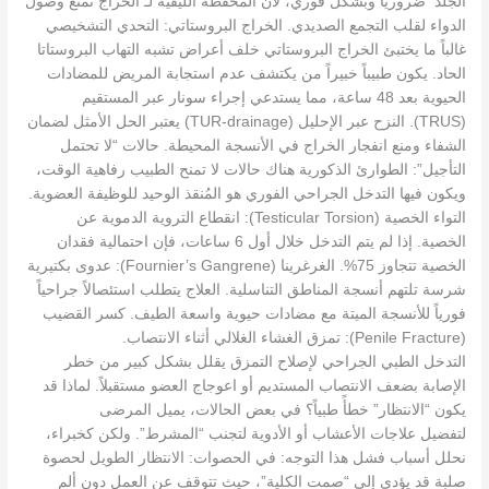
الجلد ضروريًا وبشكل فوري، لأن المحفظة الليفية لـ الخراج تمنع وصول
الدواء لقلب التجمع الصديدي. الخراج البروستاتي: التحدي التشخيصي
غالباً ما يختبئ الخراج البروستاتي خلف أعراض تشبه التهاب البروستاتا
الحاد. يكون طبيباً خبيراً من يكتشف عدم استجابة المريض للمضادات
الحيوية بعد 48 ساعة، مما يستدعي إجراء سونار عبر المستقيم
(TRUS). النزح عبر الإحليل (TUR-drainage) يعتبر الحل الأمثل لضمان
الشفاء ومنع انفجار الخراج في الأنسجة المحيطة. حالات “لا تحتمل
التأجيل”: الطوارئ الذكورية هناك حالات لا تمنح الطبيب رفاهية الوقت،
ويكون فيها التدخل الجراحي الفوري هو المُنقذ الوحيد للوظيفة العضوية.
التواء الخصية (Testicular Torsion): انقطاع التروية الدموية عن
الخصية. إذا لم يتم التدخل خلال أول 6 ساعات، فإن احتمالية فقدان
الخصية تتجاوز 75%. الغرغرينا (Fournier’s Gangrene): عدوى بكتيرية
شرسة تلتهم أنسجة المناطق التناسلية. العلاج يتطلب استئصالاً جراحياً
فورياً للأنسجة الميتة مع مضادات حيوية واسعة الطيف. كسر القضيب
(Penile Fracture): تمزق الغشاء الغلالي أثناء الانتصاب.
التدخل الطبي الجراحي لإصلاح التمزق يقلل بشكل كبير من خطر
الإصابة بضعف الانتصاب المستديم أو اعوجاج العضو مستقبلاً. لماذا قد
يكون “الانتظار” خطأً طبياً؟ في بعض الحالات، يميل المرضى
لتفضيل علاجات الأعشاب أو الأدوية لتجنب “المشرط”. ولكن كخبراء،
نحلل أسباب فشل هذا التوجه: في الحصوات: الانتظار الطويل لحصوة
صلبة قد يؤدي إلى “صمت الكلية”، حيث تتوقف عن العمل دون ألم