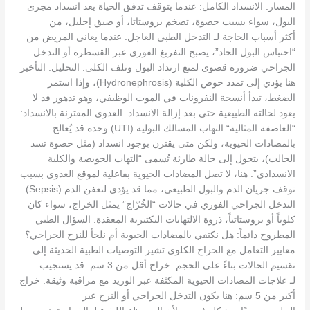
المسار. الانسداد الكامل: عندما يتوقف تدفق الحياة يعد انسداد مجرى
البول، سواء بسبب حصوة، تضخم بروستاتا، أو ضيق إحليل، من
أكثر أسباب الحاجة لـ التدخل الطبي العاجل. عندما يعاني المريض من
“احتباس البول الحاد”، يصبح التفريغ الفوري عبر القسطرة أو التدخل
الجراحي ضرورة قصوى لمنع ارتداد البول وتلف الكلى. التحليل: التأخير
هنا يؤدي إلى تمدد حوض الكلية (Hydronephrosis)، وإذا استمر
الضغط، تبدأ أنسجة النفرونات في الموت الوظيفي، وهو تدهور قد لا
يعود لحالته الطبيعية حتى بعد إزالة الانسداد. العدوى المقترنة بالانسداد:
“العاصفة المثالية“ التهاب المسالك البولية (UTI) وحده قد يُعالج
بالمضادات الحيوية، ولكن متى يقترن بوجود انسداد (مثل حصوة تسد
الحالب)، يتحول إلى حالة طارئة تُسمى “التهاب الحويضة والكلية
الانسدادي”. هنا، لا تصل المضادات الحيوية بفاعلية لموقع العدوى بسبب
توقف جريان الدم والبول الطبيعي، مما قد يؤدي لتعفن الدم (Sepsis).
التدخل الجراحي الفوري في حالات “الخُرّاج” يمثل الخراج، سواء كان
كلوياً أو بروستاتياً، ذروة الالتهابات البكتيرية المعقدة. السؤال الطبي
المطروح دائماً: هل نكتفي بالمضادات الحيوية أم نلجأ للنزح الجراحي؟
معايير التعامل مع الخراج الكلوي تشير التوصيات الطبية الحديثة إلى
تقسيم الحالات بناءً على الحجم: خراج أقل من 3 سم: قد يستجيب
لـ علاجات المضادات الحيوية المكثفة عبر الوريد مع مراقبة وثيقة. خراج
أكبر من 5 سم: هنا يكون التدخل الجراحي أو النزح عبر