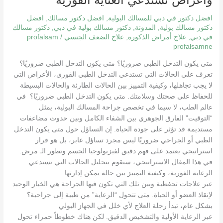
وأعراض تستدعي العناية الفورية
ضروريًا؟
نصائح
افضل دكتور في دبي للمسالك البولية
,
افضل دكتور مسالك
,
افضل
وأعراض
دكتور مسالك بولية
,
المدونة
,
دكتور مسالك بولية في دبي
,
دكتور مسالك
في دبي
,
علاج أمراض الذكورة
,
علاج الضعف الجنسي
/
profalsam
تستدعي
profalsamne
العناية
الفورية
متى يكون التدخل الطبي ضروريًا؟ متى يكون التدخل الطبي ضروريًا؟
تعرف على الحالات التي تستدعي التدخل الطبي الفوري، الأعراض التي
لا يجب تجاهلها، وكيفية التمييز بين الحالات الطارئة والحالات البسيطة
للحفاظ على صحتك وسلامتك. متى يكون التدخل الطبي ضروريًا؟ في
عالم الطب، لا سيما في تخصص جراحة المسالك البولية، يمثل
“التوقيت” الفارق الجوهري بين الشفاء الكامل وبين حدوث مضاعفات
مستديمة قد تؤثر على جودة الحياة. إن التساؤل حول متى يكون التدخل
الطبي أو الجراحي ضروريًا ليس مجرد تساؤل عابر، بل هو قرار
استراتيجي يعتمد على فهم دقيق لفيزيولوجيا الجسم وتطور الـ مرض.
في هذا المقال الاستراتيجي، سنقوم بتحليل الحالات التي تستدعي
الرعاية الفورية، وكيفية التمييز بين حالة يمكن إدارتها
عبر علاجات تحفظية وبين تلك التي تكون فيها الجراحة هي الخيار الوحيد
لإنقاذ العضو أو الحياة. متى تتحول “الرعاية” من طبية إلى جراحية؟
بشكل عام، تبدأ رحلة العلاج لأي خلل في الجهاز البولي
عبر الرعاية الأولية والتشخيص الدقيق. لكن هناك خطوطاً حمراء تحول