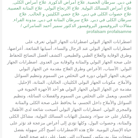
التشخيص
في دبي
,
سرطان الخصية
,
علاج أمراض الذكورة
,
علاج أمراض الكلى
,
علاج أمراض المسالك البولية
,
علاج الارتجاع البولي
,
علاج المثانة العصبية
,
والعلاج
علاج حصوات الكلى في دبي
,
علاج حصي الكليتين و الحالب
,
علاج
الفعّال
سرطان الكلى في دبي
,
علاج سرطان المثانة في دبي
,
مدونة القراء
,
مقالات البروفيسور البروفيسور الدكتور سمير أحمد السامرائي
/
profalsam profalsamne
اضطرابات الجهاز البولي اضطرابات الجهاز البولي تعرف على
اضطرابات الجهاز البولي عند الرجال والنساء، أسبابها الشائعة، أعراضها،
وطرق الوقاية والعلاج الطبي والطبيعي. اكتشف أفضل النصائح للحفاظ
على صحة الجهاز البولي والمثانة والوقاية من العدوى. اضطرابات الجهاز
البولي: الأسباب، الأعراض وطرق العلاج مقدمة عن الجهاز البولي
تعريف الجهاز البولي دوره في التخلص من السموم وتنظيم السوائل
والأملاح. مكونات الجهاز البولي الكليتان، الحالبان، المثانة، الإحليل.
مقدمة عن الجهاز البولي الجهاز البولي هو أحد الأجهزة الحيوية في
الجسم، ويعمل على التخلص من السموم والفضلات السائلة، وتنظيم
السوائل والأملاح داخل الجسم، ما يحافظ على صحة الكلى والمثانة
والمجرى البولي. اضطرابات الجهاز البولي أصبحت شائعة لدى الأطفال
والكبار على حد سواء، وتشمل التهابات المسالك البولية، مشاكل الكلى
والمثانة، وحصوات البول، وكلها تؤدي إلى أعراض مزعجة قد تؤثر على
حياة الإنسان اليومية. علاج هذه الاضطرابات أصبح أكثر سهولة بفضل
منتجات مثل يورينكس كبسولات التي تعمل على دعم صحة الجهاز