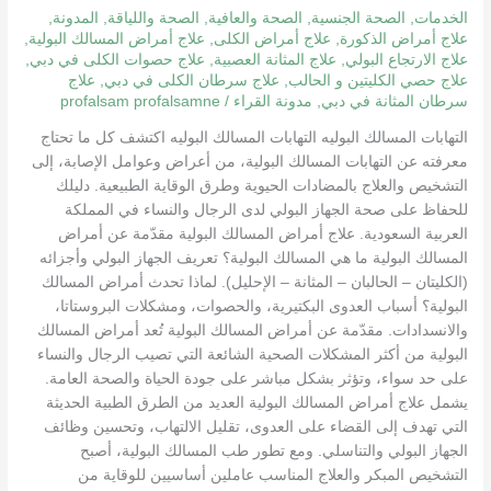
وطرق
الخدمات
,
الصحة الجنسية
,
الصحة والعافية
,
الصحة واللياقة
,
المدونة
,
الوقاية
علاج أمراض الذكورة
,
علاج أمراض الكلى
,
علاج أمراض المسالك البولية
,
علاج الارتجاع البولي
,
علاج المثانة العصبية
,
علاج حصوات الكلى في دبي
,
للرجال
علاج حصي الكليتين و الحالب
,
علاج سرطان الكلى في دبي
,
علاج
والنساء
سرطان المثانة في دبي
,
مدونة القراء
/
profalsam profalsamne
التهابات المسالك البوليه التهابات المسالك البوليه اكتشف كل ما تحتاج
معرفته عن التهابات المسالك البولية، من أعراض وعوامل الإصابة، إلى
التشخيص والعلاج بالمضادات الحيوية وطرق الوقاية الطبيعية. دليلك
للحفاظ على صحة الجهاز البولي لدى الرجال والنساء في المملكة
العربية السعودية. علاج أمراض المسالك البولية مقدّمة عن أمراض
المسالك البولية ما هي المسالك البولية؟ تعريف الجهاز البولي وأجزائه
(الكليتان – الحالبان – المثانة – الإحليل). لماذا تحدث أمراض المسالك
البولية؟ أسباب العدوى البكتيرية، والحصوات، ومشكلات البروستاتا،
والانسدادات. مقدّمة عن أمراض المسالك البولية تُعد أمراض المسالك
البولية من أكثر المشكلات الصحية الشائعة التي تصيب الرجال والنساء
على حد سواء، وتؤثر بشكل مباشر على جودة الحياة والصحة العامة.
يشمل علاج أمراض المسالك البولية العديد من الطرق الطبية الحديثة
التي تهدف إلى القضاء على العدوى، تقليل الالتهاب، وتحسين وظائف
الجهاز البولي والتناسلي. ومع تطور طب المسالك البولية، أصبح
التشخيص المبكر والعلاج المناسب عاملين أساسيين للوقاية من