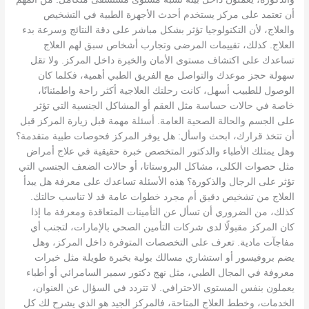
أن تعتمد على مركز يستخدم أحدث الأجهزة الطبية في التشخيص
والعلاج، لأن التكنولوجيا تؤثر بشكل مباشر على دقة النتائج وسرعة بدء
العلاج. كذلك، تقييمات المرضى وتجارب أشخاص سبق لهم العلاج
تساعدك على اكتشاف مستوى الأمان والخبرة داخل المركز. ولا تقل
سهولة حجز موعدك والتواصل مع الفريق الطبي أهمية، فكلما كان
الوصول للطبيب أسهل، كانت رحلتك العلاجية أكثر راحة واطمئنانًا،
خاصة في حالات حساسة مثل العقم أو المشاكل الجنسية التي تؤثر
على الجسم والحالة الصحية العامة. أسئلة مهمة قبل زيارة المركز قبل
أن تتخذ قرارك، ابحث واسأل: هل يوفر المركز فحوصات طبية متقدمة؟
وهل يمتلك الأطباء والدكتور المتخصص خبرة حقيقية في علاج أمراض
مثل حصوات الكلى، مشاكل البروستاتا، أو حالات الضعف الجنسي التي
تؤثر على الرجال والذكورة؟ هذه الأسئلة تساعدك على معرفة هل يبدأ
العلاج من تشخيص دقيق أم مجرد خطوات عامة قد لا تناسب حالتك.
كذلك، من الضروري أن تسأل عن التأمينات المتعاقدة ومعرفة ما إذا
كان المركز مقبولًا لدى شركات التأمين الصحي بالإمارات، لتجنب أي
مفاجآت مادية. تعرف على التخصصات المتوفرة داخل المركز، وهل
يضم بروفيسور أو استشاري مسالك بولية بخبرة طويلة مثل خبرات
معروفة في المجال الطبي، مثل نهج دكتور سمير السامرائي أو أطباء
يعملون بنفس المستوى الاحترافي. لا تتردد في السؤال عن العنوان،
الخدمات، وخطط العلاج المتاحة، فالمركز الجيد هو الذي يشرح لك كل