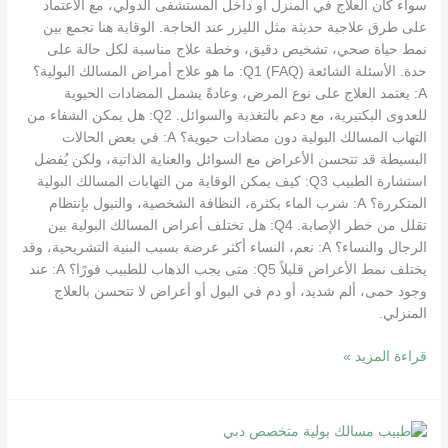
سواء كان العلاج في المنزل أو داخل المستشفى الدولي، مع الاعتماد
على طرق علاجية حديثة مثل الليزر عند الحاجة. الوقاية هنا تجمع بين
نمط حياة صحي، تشخيص دقيق، وخطة علاج مناسبة لكل حالة على
حدة. الأسئلة الشائعة (FAQ) Q1: ما هو علاج أمراض المسالك البولية؟
A: يعتمد العلاج على نوع المرض، وعادةً يشمل المضادات الحيوية
للعدوى البكتيرية، مع دعم بالتغذية والسوائل. Q2: هل يمكن الشفاء من
التهاب المسالك البولية دون مضادات حيوية؟ A: في بعض الحالات
البسيطة قد تتحسن الأعراض مع السوائل والعناية الذاتية، ولكن يُفضل
استشارة الطبيب Q3: كيف يمكن الوقاية من التهابات المسالك البولية
المتكررة؟ A: شرب الماء بكثرة، النظافة الشخصية، والتبول بإنتظام
تقلل من خطر الإصابة. Q4: هل تختلف أعراض المسالك البولية بين
الرجال والنساء؟ A: نعم، النساء أكثر عرضة بسبب البنية التشريحية، وقد
يختلف نمط الأعراض قليلاً Q5: متى يجب الذهاب للطبيب فورًا؟ A: عند
وجود حمى، ألم شديد، أو دم في البول أو أعراض لا تتحسن بالعلاج
المنزلي.
قراءة المزيد »
علاج