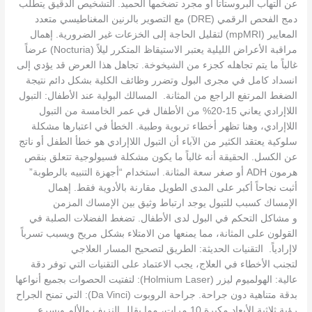
عن التهاب البروستاتا أو مجرد تضخمها الحميد. التشخيص الدقيق يتطلب
دمج الفحص الرقمي (DRE) مع التصوير بالرنين المغناطيسي متعدد
المعايير (mpMRI) لتقليل الحاجة إلى الخزعات غير الضرورية. إهمال
مراقبة الأعراض الليلية يعتبر الاستيقاظ المتكرر ليلاً (Nocturia) عرضاً
غالباً ما يتم تجاهله كجزء من الشيخوخة. تجاهل هذا العرض قد يؤدي إلى
انسداد كامل في مجرى البول وتضرر وظائف الكلية بشكل دائم نتيجة
الضغط المرتفع الراجع من المثانة. المسالك البولية عند الأطفال: التبول
اللاإرادي يعاني 15-20% من الأطفال في عمر الخامسة من التبول
اللاإرادي، وهنا تظهر أخطاء تربوية وطبية. الخطأ في اعتبارها مشكلة
سلوكية يعتقد الكثير من الآباء أن التبول اللاإرادي هو خطأ الطفل أو ناتج
عن الكسل. الحقيقة أنه غالباً ما يكون مشكلة فسيولوجية تتعلق بنقص
هرمون ADH أو صغر سعة المثانة. استخدام “أجهزة التنبيه بالرطوبة”
أثبت نجاحاً أكبر على المدى الطويل مقارنة بالأدوية فقط. إهمال
الإمساك كسبب للتبول يوجد ارتباط وثيق بين الإمساك المزمن
و مشاكل التحكم في البول لدى الأطفال. تضغط الفضلات الصلبة في
القولون على المثانة، مما يمنعها من الامتلاء بشكل مريح ويسبب تسرباً
لاإرادياً. التقنيات الحديثة: الطريق لتصحيح المسار العلاجي
لتجنب الأخطاء في العلاج، يجب الاعتماد على التقنيات التي توفر دقة
عالية: الهولميوم ليزر (Holmium Laser): لتفتيت الحصوات بجميع أنواعها
بدقة متناهية دون جراحة. جراحة الروبوت (Da Vinci): التي تمنح الجراح
رؤية ثلاثية الأبعاد مكبرة 10 مرات، مما يقلل النزيف والألم ويسرع