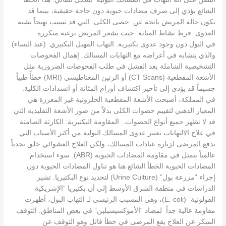
الشائع يؤدي إلى صرف مضادات حيوية دون حاجة حقيقية، بينما قد
تكون حالة المريض ناتجة عن: حصى الكلى: التي قد تسبب تهيجاً يشبه
العدوى. فرط نشاط المثانة: حيث يشعر المريض برغبة متكررة
في البول دون وجود عدوى بكتيرية. التهاب المهبل البكتيري: (عند النساء)
والذي يتشابه في أعراضه مع التهابات المسالك. إهمال الفحوصات
التشخيصية الشاملة يعد الفشل في طلب الفحوصات الضرورية مثل
الأشعة المقطعية (CT Scans) أو الرنين المغناطيسي (MRI) خطأً طبياً
جسيماً قد يؤدي إلى تأخير اكتشاف أورام المثانة أو انسدادات الكلية.
في المملكة، أصبحت الأشعة المقطعية الحلزونية غير المعززة هي
المعيار الذهبي لتقييم حصوات الكلى بدلاً من صور الأشعة التقليدية التي
قد لا تظهر جميع أنواع الحصوات. المقاومة البكتيرية: الكارثة الصامتة
في علاج الالتهابات تعتبر عدوى المسالك البولية من أكثر الأسباب التي
تدفع المرضى لزيارة عيادات المسالك، ولكن العلاج العشوائي خلق تحدياً
عالمياً يتمثل في مقاومة المضادات الحيوية (ABR). سوء استخدام
المضادات الحيوية الخطأ الشائع هنا هو تناول المضادات الحيوية دون
إجراء “مزرعة بول” (Urine Culture) لتحديد نوع البكتيريا. تشير
الدراسات في منطقة الشرق الأوسط إلى أن بكتيريا “الإشريكية
القولونية” (E. coli)، وهي المسبب الرئيسي لـ التهاب البول، أظهرت
مقاومة عالية جداً لمضاد “الأموكسيسيلين” في بعض المناطق. التوقف
المبكر عن العلاج يقع المرضى في خطأ قاتل وهو التوقف عن