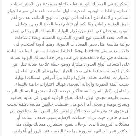
المتكررة في المسالك البولية يتطلب اتباع مجموعة من الاستراتيجيات
الغذائية والعادات اليومية الصحية. تناول أطعمة تساعد على تقوية الجهاز
المناعي، والابتعاد عن العادات التي تؤدي إلى تهيج المثانة، يعد من أهم
طرق الوقاية والعلاج معًا. كما أن تنظيم نمط الحياة اليومي، وتقليل
التوتر، يساعدان في الحد من تكرار التهابات المسالك البولية.في بعض
الحالات، يحدد الطبيب نوع العدوى البكتيرية المسببة ويصف علاجات
دوائية مناسبة مثل بعض المضادات الحيوية، ومنها أدوية تُستخدم في
حالات معينة مثل bactrim، وفقًا للحالة الصحية للمريض. المتابعة الطبية
المنتظمة في عيادة متخصصة في طب وجراحة المسالك البولية تساعد
على اكتشاف أنواع العدوى مبكرًا، ووضع خطة علاجية فعالة تقلل من
تكرار الإصابة وتحافظ على صحة الجهاز البولي على المدى الطويل.
الاعتبارات الخاصة تختلف طرق الوقاية من أمراض المسالك البولية
حسب الفئة العمرية والحالة الصحية، فهناك اعتبارات خاصة بالنساء،
والحامل، وكبار السن. النساء أكثر عرضة للإصابة بعدوى المسالك البولية
بسبب طبيعة مجرى البول، لذلك تحتاج الوقاية لديهن إلى عناية إضافية
ونصائح يومية واضحة. أما الحوامل، فتتطلب حالتهن متابعة دقيقة لتجنب
أي عدوى قد تؤثر على صحة الأم والجنين.كبار السن أيضًا يحتاجون إلى
اهتمام خاص، حيث تزداد احتمالات الإصابة بسبب ضعف المناعة أو
مشكلات البروستاتا لدى الرجال. ينصح استشاري مسالك بولية، مثل
الدكتور عمر الجبالي، بضرورة مراجعة الطبيب عند ظهور أي أعراض،