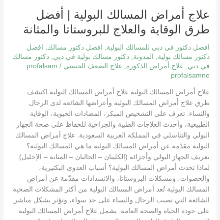
أمراض
علاج أمراض المسالك البولية | أفضل
المسالك
البولية
طرق الوقاية والعلاج للبروستاتا والمثانة
|
أفضل
افضل دكتور في دبي للمسالك البولية
,
افضل دكتور مسالك
,
افضل
طرق
دكتور مسالك بولية
,
المدونة
,
دكتور مسالك بولية في دبي
,
دكتور مسالك
في دبي
,
علاج أمراض الذكورة
,
علاج الضعف الجنسي
/
profalsam
الوقاية
profalsamne
والعلاج
للبروستاتا
علاج أمراض المسالك البولية علاج أمراض المسالك البولية اكتشف
والمثانة
طرق علاج أمراض المسالك البولية وأعراضها الشائعة لدى الرجال
والنساء. تعرف على التشخيص المبكر، المضادات الحيوية، الوقاية
الطبيعية، وأحدث العلاجات الطبية والجراحية للحفاظ على صحة الجهاز
البولي والتناسلي في المملكة العربية السعودية. علاج أمراض المسالك
البولية مقدّمة عن أمراض المسالك البولية ما هي المسالك البولية؟
تعريف الجهاز البولي وأجزائه (الكليتان – الحالبان – المثانة – الإحليل).
لماذا تحدث أمراض المسالك البولية؟ أسباب العدوى البكتيرية،
والحصوات، ومشكلات البروستاتا، والانسدادات مقدّمة عن أمراض
المسالك البولية تُعد أمراض المسالك البولية من أكثر المشكلات الصحية
الشائعة التي تصيب الرجال والنساء على حد سواء، وتؤثر بشكل مباشر
على جودة الحياة والصحة العامة. يشمل علاج أمراض المسالك البولية