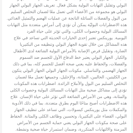
البولي وتقليل التهابات البولية بشكل فعال. تعريف الجهاز البولي الجهاز
البولي هو مجموعة من الأعضاء التي تعمل معًا لضمان التخلص السليم
من البول والفضلات السائلة الناتجة عن عمليات الهضم والتمثيل الغذائي.
هذه الاضطرابات البوليّة يمكن أن تؤدي إلى أمراض متعددة مثل التهابات
المسالك البولية وحصوات الكلى، والتي تؤثر على حياة الفرد
اليومية. يورينكس تعتبر إحدى الخيارات الحديثة التي تساعد في علاج
هذه المشاكل من خلال تقوية الجهاز البولي وتنظيفه من البكتيريا
الضارة، وتقليل فرص الإصابة بالأمراض البولية الشائعة لدى الأطفال
والكبار. الجهاز البولي يعتبر خط الدفاع الأول للجسم ضد السموم
والفضلات، والحفاظ عليه يعني صحة أفضل للجسم كله، بما في ذلك
الجهاز الهضمي والتناسلي. مكونات الجهاز البولي الجهاز البولي يتكون
من الكليتين، الحالبين، المثانة، والإحليل، وجميعها تعمل معًا لضمان
التخلص السليم من البول والأملاح الزائدة. اضطرابات هذه المكونات
تؤدي إلى مشاكل صحية مثل التهابات المسالك البولية وحصوات الكلى
والمثانة، وهي من الأمراض الشائعة التي تؤثر على حياة الإنسان. علاج
هذه الاضطرابات أصبح متاحًا اليوم بطرق متعددة، بما في ذلك الأدوية
والمكملات مثل يورينكس كبسولات، التي تساعد على تنظيف الجهاز
البولي، القضاء على البكتيريا، وتحسين وظائف الكلى والمثانة. الحفاظ
على صحة مكونات الجهاز البولي يعني حماية الجسم من الأمراض
المزمنة والالتهابات المتكررة، وضمان استمرار حياة صحية ونشطة.