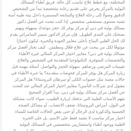
المختلفة، مع خطط علاج تناسب كل حالة. فريق أطباء المسالك
البولية بالمركز يحرص على تقديم رعاية متخصصة تبدأ من التشخيص
الدقيق وصولًا إلى رحلة العلاج والمتابعة المستمرة داخل بيئة طبية آمنة
تشبه مستوى مستشفى متخصص. إذا كنت تبحث عن أفضل دكتور
مسالك بولية في دبي أو مركز يوفر لك حجز موعدك بسهولة ويهتم
بصحتك على المدى الطويل، فإن مركز الدكتور سمير السامرائي يقدم
لك الحل الطبي المتاح بأعلى معايير الجودة والخبرة، ليكون اختيارًا
موثوقًا لكل من يبحث عن علاج فعّال ومطمئن. كيف تختار أفضل مركز
مسالك بولية في دبي؟ معايير اختيار المركز المثالي خبرة الأطباء
والتخصصات المتوفرة. التكنولوجيا المتقدمة في التشخيص والعلاج.
تقييمات المرضى ورضاهم. سهولة الحجز والتواصل. أسئلة مهمة قبل
زيارة المركز هل يوفر المركز فحوصات متقدمة؟ ما خبرة الأطباء في
حالات معينة مثل حصوات الكلى أو سرطان البروستاتا؟ هل المركز
مقبول لدى شركات التأمين؟ معايير اختيار المركز المثالي عند البحث
عن أفضل مركز مسالك بولية في دبي، يبدأ القرار الصحيح
بفهم الأسباب الطبية التي تدفعك لزيارة الطبيب، سواء كانت مشكلة
في البول، أمراض البروستاتا، ضعف الانتصاب، أو مشاكل الصحة
الجنسية والذكورة لدى الرجال أو حتى بعض الحالات الخاصة للنساء.
اختيار مركز مناسب لا يعتمد فقط على الاسم، بل على الخبرة
الطبية ووجود أطباء واستشاريين متخصصين في المسالك البولية
والذكورة، يعملون داخل بيئة تشبه مستوى مستشفى متكامل. من المهم