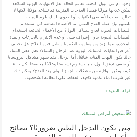
وجود دم في البول، لتجنب تفاقم الحالة. هل الالتهابات البولية الشائعة
يمكن علاجها منزليًا فقط؟ العلاجات المنزلية قد تساعد مؤقتًا، لكنها لا
تعالج السبب الأساسي للالتهاب أو العدوى، لذلك يلزم الذهاب
للطبيبواتباع خطة العلاج الطبي. ما الأخطاء الشائعة في استخدام
المضادات الحيوية لعلاج مشاكل البول؟ من الأخطاء الشائعة استخدام
المضادات الحيوية بدون إشراف طبي أو عدم الالتزام بالجرعات والمدة
المحددة، مما يزيد من مقاومة البكتيريا ويطيل فترة العلاج. هل تختلف
أعراض التهابات المسالك البولية عند الرجال والنساء؟ نعم، ففي النساء
غالبًا يكون التهاب المثانة شائعًا، أما الرجال فقد تظهر مشاكل البروستاتا
أو ضعف تدفق البول، مما يستلزم تشخيصًا وعلاجًا مخصصًا لكل حالة.
كيف يمكن الوقاية من مشكلات الجهاز البولي بعد العلاج؟ يمكن ذلك
عبر شرب الماء بكمية كافية، الحفاظ على النظافة الشخصية،
قراءة المزيد »
متى
يكون
متى يكون التدخل الطبي ضروريًا؟ نصائح
التدخل
الطبي