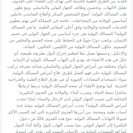
العديد من الطرق الطبية الحديثة التي تهدف إلى القضاء على العدوى،
تقليل الالتهاب، وتحسين وظائف الجهاز البولي والتناسلي. ومع تطور
طب المسالك البولية، أصبح التشخيص المبكر والعلاج المناسب عاملين
أساسيين للوقاية من المضاعفات، خاصة في المملكة التي تهتم بتطوير
الخدمات الصحية والوقائية وفق أعلى المعايير الطبية. ما هي المسالك
البولية؟ المسالك البولية هي جزء أساسي من الجهاز البولي في جسم
الإنسان، وتلعب دورًا حيويًا في الحفاظ على صحة الجسم والتخلص من
السموم. تتكوّن المسالك البولية من الكليتين، الحالبين، المثانة،
والإحليل، وجميعها تعمل معًا لتنظيم إخراج البول بطريقة طبيعية. أي
خلل في هذه الأعضاء قد يؤدي إلى التهاب المسالك البولية أو الإصابة
بأنواع مختلفة من أمراض الجهاز البولي والتناسلي.تساعد معرفة تركيب
المسالك البولية على فهم أفضل لطرق علاج أمراض المسالك البولية،
سواء باستخدام المضادات الحيوية أو عبر طرق العلاج الطبية والجراحية
الحديثة. كما يوضح الأطباء أن صحة المسالك البولية ترتبط ارتباطًا
مباشرًا بنمط الحياة، وشرب الماء، والوقاية من العدوى البكتيرية
الشائعة التي تصيب الجهاز البولي لدى الرجال والنساء. لماذا تحدث
أمراض المسالك البولية؟ تحدث أمراض المسالك البولية نتيجة عدة
أسباب طبية وصحية، من أبرزها العدوى البكتيرية التي تُعد السبب الأكثر
شيوعًا لالتهابات المسالك البولية. تنتج هذه العدوى غالبًا عن دخول
البكتيريا إلى الجهاز البولي، مما يسبب التهاب البول وألمًا أثناء التبول.
كما تُعد الحصوات البولية من الأسباب المهمة التي تؤدي إلى انسداد