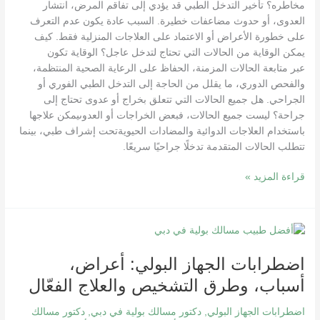
مخاطره؟ تأخير التدخل الطبي قد يؤدي إلى تفاقم المرض، انتشار
العدوى، أو حدوث مضاعفات خطيرة. السبب عادة يكون عدم التعرف
على خطورة الأعراض أو الاعتماد على العلاجات المنزلية فقط. كيف
يمكن الوقاية من الحالات التي تحتاج لتدخل عاجل؟ الوقاية تكون
عبر متابعة الحالات المزمنة، الحفاظ على الرعاية الصحية المنتظمة،
والفحص الدوري، ما يقلل من الحاجة إلى التدخل الطبي الفوري أو
الجراحي. هل جميع الحالات التي تتعلق بخراج أو عدوى تحتاج إلى
جراحة؟ ليست جميع الحالات، فبعض الخراجات أو العدوىيمكن علاجها
باستخدام العلاجات الدوائية والمضادات الحيويةتحت إشراف طبي، بينما
تتطلب الحالات المتقدمة تدخلًا جراحيًا سريعًا.
قراءة المزيد »
اضطرابات
الجهاز
اضطرابات الجهاز البولي: أعراض،
البولي:
أعراض،
أسباب، وطرق التشخيص والعلاج الفعّال
أسباب،
وطرق
اضطرابات الجهاز البولي
,
دكتور مسالك بولية في دبي
,
دكتور مسالك