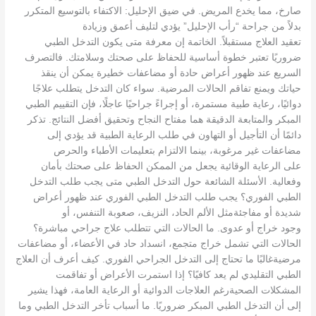
صارخ، مما يخدع المريض. في ضيق الإحليل: الاكتفاء بالتوسيع المتكرر
بدلاً من جراحة “رأب الإحليل” يؤدي لتليف أعمق وزيادة
تعقيد العلاج مستقبلاً. الخاتمة إن معرفة متى يكون التدخل الطبي
ضروريًا تعتبر خطوة أساسية للحفاظ على صحتك وسلامتك. فالتصرف
السريع عند ظهور أعراض حادة أو مضاعفات خطيرة يمكن أن ينقذ
حياتك ويمنع تفاقم الحالات المرضية. سواء كان التدخل يتطلب علاجًا
دوائيًا، رعاية طبية مستمرة، أو إجراءً جراحيًا عاجلًا، فإن التقييم الطبي
المبكر والمتابعة الدقيقة هما مفتاح النجاح وتحقيق أفضل النتائج. تذكر
دائمًا أن التأجيل أو التهاون في طلب الرعاية الطبية قد يؤدي إلى
مضاعفات غير مرغوبة، بينما الالتزام بتعليمات الأطباء والحرص
على الرعاية الوقائية يجعل من الممكن الحفاظ على صحتك بأمان
وفعالية. الأسئلة الشائعة حول التدخل الطبي متى يجب طلب التدخل
الطبي الفوري؟ يجب طلب التدخل الطبي الفوري عند ظهور أعراض
شديدة أو مفاجئةمثل الألم الحاد، النزيف، صعوبة التنفس، أو
وجود خراج أو عدوى. ما الحالات التي تتطلب علاج جراحي مباشرة؟
الحالات التي تشمل خراج متجمع، انسداد حاد في الأعضاء، أو مضاعفات
مرضيةغالبًا ما تحتاج إلى التدخل الجراحي الفوري. كيف أعرف أن العلاج
الطبي التقليدي لم يعد كافيًا؟ إذا استمرت الأعراض أو تفاقمت
المشكلات الصحيةرغم العلاجات الدوائية أو الرعاية العامة، فهذا يشير
إلى أن التدخل الطبي المبكر ضروريًا. ما أسباب تأخر التدخل الطبي وما