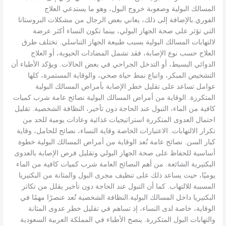
المسالك البولية وصعوبة خروج البول، وهو ما يستدعي العلاج
الفوري.بالإضافة إلى ذلك، يعاني بعض الرجال من مشكلات البروستاتا
التي تؤثر على صحة الجهاز البولي، بينما تكون النساء أكثر عرضة
لالتهابات المسالك البولية بسبب طبيعة الجهاز التناسلي. تختلف طرق
العلاج حسب نوع الإصابة، فقد تشمل المضادات الحيوية، أو العلاج
الدوائي البسيط، أو التدخل الجراحي في بعض الحالات. ويؤكد الأطباء أن
التشخيص المبكر، واتباع نمط حياة صحي، والوقاية المستمرة، كلها
عوامل تساعد على تقليل خطر الإصابة بأمراض المسالك البولية
المتكررة. الوقاية من أمراض المسالك البولية نصائح عامة شرب كميات
كافية من الماء، التبول عند الحاجة دون تأخير، النظافة الشخصية. تقليل
احتمال العدوى المتكررة استراتيجيات غذائية وعادات يومية للحد من
تكرار الالتهابات. الاعتبارات الخاصة وقاية النساء، نصائح للحامل، وقاية
كبار السن. نصائح عامة تُعد الوقاية من أمراض المسالك البولية خطوة
أساسية للحفاظ على صحة الجهاز البولي وتقليل فرص الإصابة بالعدوى
البكتيرية الشائعة. من أهم النصائح العامة شرب كميات كافية من الماء
يوميًا، حيث يساعد ذلك على تنظيف مجرى البول والمثانة من البكتيريا
المسببة للالتهاب. كما أن التبول عند الحاجة دون تأخير يقلل من تكاثر
البكتيريا داخل المسالك البولية.النظافة الشخصية تُعد عنصرًا مهمًا في
الوقاية، خاصة لدى النساء، إذ تساهم في تقليل خطر عدوى المثانة
والتهابات البول المتكررة. ينصح الأطباء في المملكة العربية السعودية