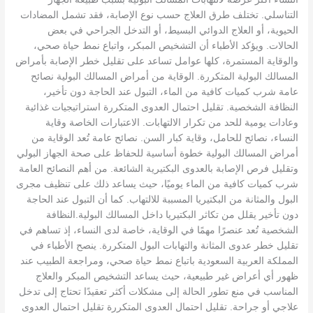
التناسلي. تختلف طرق العلاج حسب نوع الإصابة، فقد تشمل المضادات
الحيوية، أو العلاج الدوائي البسيط، أو التدخل الجراحي في بعض
الحالات. ويؤكد الأطباء أن التشخيص المبكر، واتباع نمط حياة صحي،
والوقاية المستمرة، كلها عوامل تساعد على تقليل خطر الإصابة بأمراض
المسالك البولية المتكررة. الوقاية من أمراض المسالك البولية نصائح
عامة شرب كميات كافية من الماء، التبول عند الحاجة دون تأخير،
النظافة الشخصية. تقليل احتمال العدوى المتكررة استراتيجيات غذائية
وعادات يومية للحد من تكرار الالتهابات. الاعتبارات الخاصة وقاية
النساء، نصائح للحامل، وقاية كبار السن. نصائح عامة تُعد الوقاية من
أمراض المسالك البولية خطوة أساسية للحفاظ على صحة الجهاز البولي
وتقليل فرص الإصابة بالعدوى البكتيرية الشائعة. من أهم النصائح العامة
شرب كميات كافية من الماء يوميًا، حيث يساعد ذلك على تنظيف مجرى
البول والمثانة من البكتيريا المسببة للالتهاب. كما أن التبول عند الحاجة
دون تأخير يقلل من تكاثر البكتيريا داخل المسالك البولية.النظافة
الشخصية تُعد عنصرًا مهمًا في الوقاية، خاصة لدى النساء، إذ تساهم في
تقليل خطر عدوى المثانة والتهابات البول المتكررة. ينصح الأطباء في
المملكة العربية السعودية باتباع نمط حياة صحي، ومراجعة الطبيب عند
ظهور أي أعراض غير طبيعية، حيث يساعد التشخيص المبكر والعلاج
المناسب في منع تطور الحالة إلى مشكلات أكثر تعقيدًا تحتاج إلى تدخل
علاجي أو جراحة. تقليل احتمال العدوى المتكررة تقليل احتمال العدوى