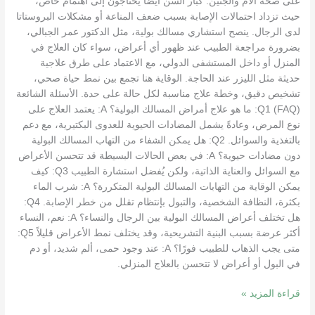
على صحة الأم والجنين. كبار السن أيضًا يحتاجون إلى اهتمام خاص،
حيث تزداد احتمالات الإصابة بسبب ضعف المناعة أو مشكلات البروستاتا
لدى الرجال. ينصح استشاري مسالك بولية، مثل الدكتور عمر الجبالي،
بضرورة مراجعة الطبيب عند ظهور أي أعراض، سواء كان العلاج في
المنزل أو داخل المستشفى الدولي، مع الاعتماد على طرق علاجية
حديثة مثل الليزر عند الحاجة. الوقاية هنا تجمع بين نمط حياة صحي،
تشخيص دقيق، وخطة علاج مناسبة لكل حالة على حدة. الأسئلة الشائعة
(FAQ) Q1: ما هو علاج أمراض المسالك البولية؟ A: يعتمد العلاج على
نوع المرض، وعادةً يشمل المضادات الحيوية للعدوى البكتيرية، مع دعم
بالتغذية والسوائل. Q2: هل يمكن الشفاء من التهاب المسالك البولية
دون مضادات حيوية؟ A: في بعض الحالات البسيطة قد تتحسن الأعراض
مع السوائل والعناية الذاتية، ولكن يُفضل استشارة الطبيب Q3: كيف
يمكن الوقاية من التهابات المسالك البولية المتكررة؟ A: شرب الماء
بكثرة، النظافة الشخصية، والتبول بإنتظام تقلل من خطر الإصابة. Q4:
هل تختلف أعراض المسالك البولية بين الرجال والنساء؟ A: نعم، النساء
أكثر عرضة بسبب البنية التشريحية، وقد يختلف نمط الأعراض قليلاً Q5:
متى يجب الذهاب للطبيب فورًا؟ A: عند وجود حمى، ألم شديد، أو دم
في البول أو أعراض لا تتحسن بالعلاج المنزلي.
قراءة المزيد »