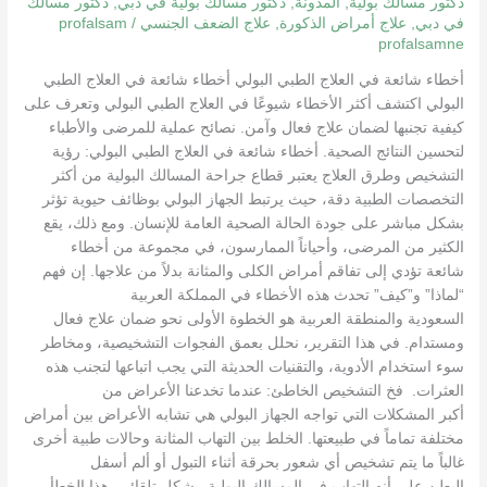
تجنب
دكتور مسالك بولية
,
المدونة
,
دكتور مسالك بولية في دبي
,
دكتور مسالك
في دبي
,
علاج أمراض الذكورة
,
علاج الضعف الجنسي
/
profalsam
المخاطر
profalsamne
وتحسين
النتائج
أخطاء شائعة في العلاج الطبي البولي أخطاء شائعة في العلاج الطبي
البولي اكتشف أكثر الأخطاء شيوعًا في العلاج الطبي البولي وتعرف على
كيفية تجنبها لضمان علاج فعال وآمن. نصائح عملية للمرضى والأطباء
لتحسين النتائج الصحية. أخطاء شائعة في العلاج الطبي البولي: رؤية
التشخيص وطرق العلاج يعتبر قطاع جراحة المسالك البولية من أكثر
التخصصات الطبية دقة، حيث يرتبط الجهاز البولي بوظائف حيوية تؤثر
بشكل مباشر على جودة الحالة الصحية العامة للإنسان. ومع ذلك، يقع
الكثير من المرضى، وأحياناً الممارسون، في مجموعة من أخطاء
شائعة تؤدي إلى تفاقم أمراض الكلى والمثانة بدلاً من علاجها. إن فهم
“لماذا” و”كيف” تحدث هذه الأخطاء في المملكة العربية
السعودية والمنطقة العربية هو الخطوة الأولى نحو ضمان علاج فعال
ومستدام. في هذا التقرير، نحلل بعمق الفجوات التشخيصية، ومخاطر
سوء استخدام الأدوية، والتقنيات الحديثة التي يجب اتباعها لتجنب هذه
العثرات. فخ التشخيص الخاطئ: عندما تخدعنا الأعراض من
أكبر المشكلات التي تواجه الجهاز البولي هي تشابه الأعراض بين أمراض
مختلفة تماماً في طبيعتها. الخلط بين التهاب المثانة وحالات طبية أخرى
غالباً ما يتم تشخيص أي شعور بحرقة أثناء التبول أو ألم أسفل
البطن على أنه التهاب في المسالك البولية بشكل تلقائي. هذا الخطأ