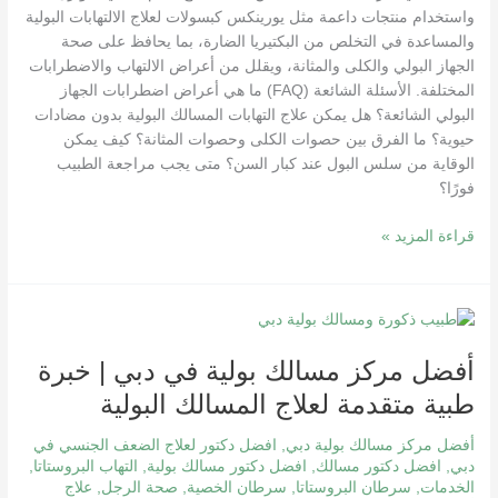
واستخدام منتجات داعمة مثل يورينكس كبسولات لعلاج الالتهابات البولية
والمساعدة في التخلص من البكتيريا الضارة، بما يحافظ على صحة
الجهاز البولي والكلى والمثانة، ويقلل من أعراض الالتهاب والاضطرابات
المختلفة. الأسئلة الشائعة (FAQ) ما هي أعراض اضطرابات الجهاز
البولي الشائعة؟ هل يمكن علاج التهابات المسالك البولية بدون مضادات
حيوية؟ ما الفرق بين حصوات الكلى وحصوات المثانة؟ كيف يمكن
الوقاية من سلس البول عند كبار السن؟ متى يجب مراجعة الطبيب
فورًا؟
قراءة المزيد »
أفضل
مركز
أفضل مركز مسالك بولية في دبي | خبرة
مسالك
بولية
طبية متقدمة لعلاج المسالك البولية
في
دبي
أفضل مركز مسالك بولية دبي
,
افضل دكتور لعلاج الضعف الجنسي في
|
دبي
,
افضل دكتور مسالك
,
افضل دكتور مسالك بولية
,
التهاب البروستاتا
,
الخدمات
,
سرطان البروستاتا
,
سرطان الخصية
,
صحة الرجل
,
علاج
خبرة