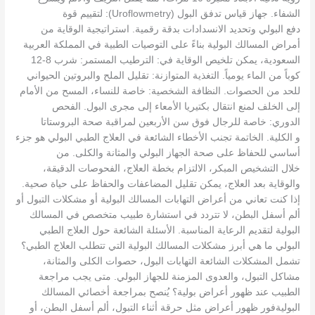
الشفاء. جهاز قياس تدفق البول (Uroflowmetry): لتقييم قوة
دفع البولي وتحديد الانسدادات بدقة رقمية. استراتيجية الوقاية من
أمراض المسالك البولية بناءً على التوصيات الطبية في المملكة العربية
السعودية، يمكن تلخيص الوقاية في: الترطيب المستمر: شرب 8-12
كوباً من الماء يومياً. التغذية المتوازنة: تقليل الملح والبروتين الحيواني
للحد من الحصوات. النظافة الشخصية: خاصة للنساء، المسح من الأمام
إلى الخلف لمنع انتقال بكتيريا الأمعاء إلى مجرى البول. الفحص
الدوري: خاصة للرجال فوق سن الأربعين لمراقبة صحة البروستاتا
و الكلية. الخاتمة تجنب الأخطاء الشائعة في العلاج الطبي البولي هو جزء
أساسي للحفاظ على صحة الجهاز البولي والمثانة والكلى. من
خلال التشخيص المبكر، الالتزام بخطة العلاج، الفحوصات الدقيقة،
والوقاية بعد العلاج، يمكن تقليل المضاعفات والحفاظ على حياة صحية.
إذا كنت تعاني من أعراض التهابات المسالك البولية أو مشكلات التبول أو
ألم أسفل البطن، لا تتردد في استشارة طبيب متخصص في المسالك
البولية لتقديم الرعاية المناسبة. الأسئلة الشائعة حول العلاج الطبي
البولي ما هي أبرز مشكلات المسالك البولية التي تتطلب العلاج الطبي؟
تشمل المشكلات الشائعة التهابات البول، حصوات الكلى والمثانة،
مشاكل التبول، والعدوى المزمنة للجهاز البولي. متى يجب مراجعة
الطبيب عند ظهور أعراض بولية؟ يُنصح بمراجعة أخصائي المسالك
البوليةفور ظهور أعراض مثل حرقة أثناء التبول، ألم أسفل البطن، أو