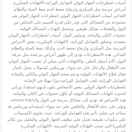
أسباب اضطرابات الجهاز البولي العوامل الوراثية الالتهابات المتكررة
أمراض مزمنة مثل السكري وارتفاع ضغط الدم نمط الحياة والنظام
الغذائي أسباب اضطرابات الجهاز البولي اضطرابات الجهاز البولي هي
مجموعة من المشاكل التي تؤثر على قدرة الجسم على التخلص من
البول والفضلات بشكل طبيعي، وتشمل التهابات المسالك البولية،
حصوات الكلى والمثانة، وسلس البول. أسباب اضطرابات الجهاز البولي
متعددة، وتتعلق بالعوامل الوراثية، الالتهابات المتكررة، بعض الأمراض
المزمنة مثل السكري وارتفاع ضغط الدم، وكذلك نمط الحياة والنظام
الغذائي. هذه الاضطرابات تؤدي إلى ظهور أعراض مزعجة مثل حرقة
البول، آلام أسفل البطن، والالتهابات التي يمكن أن تصيب الجهاز البولي
عند الأطفال والرجال على حد سواء. يورينكس كبسولات تعمل كخيار
فعال لعلاج الالتهابات البولية ودعم صحة الجهاز البولي والكلى والمثانة.
العوامل الوراثية تلعب العوامل الوراثية دورًا مهمًا في الإصابة
باضطرابات الجهاز البولي. بعض الأشخاص يكون لديهم استعداد وراثي
لحدوث التهابات المسالك البولية أو تكوّن حصوات في الكلى والمثانة.
هذه الأمراض قد تؤدي إلى مشاكل مزمنة في البول والـurinary tract،
وتؤثر على حياة الأطفال والبالغين على حد سواء. استخدام يورينكس قد
يساعد في تقليل تأثير هذه العوامل الوراثية، حيث تحتوي الكبسولات
على مكونات طبيعية تعمل على تنظيف الجهاز البولي والتقليل من تكاثر
البكتيريا التي تسبب التهابات البولية المزمنة. الالتهابات المتكررة