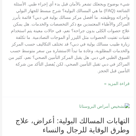
شيء بوضوح ويجعلك تشعر بالأمان قبل بدء أي إجراء طبي. الأسئلة
الشائعة (FAQ) ما هي المسالك البولية؟ شرح مبسط للجهاز البولي
وأجزائه ووظيفته. ما أفضل مركز مسالك بولية في دبي؟ قائمة بأبرز
المراكز والأطباء المعتمدين مع ذكر التخصصات والخدمات. هل يمكن
علاج حصوات الكلى بدون جراحة؟ نعم، في حالات معينة يتم استخدام
تقنيات تفتيت الحصوات مثل الليزر أو الموجات التصادمية. ما تكلفة
زيارة طبيب مسالك بولية في دبي؟ قد تختلف التكاليف حسب المركز
والخدمات المطلوبة، وعادة ما تبدأ الاستشارة من سعر متوسط حسب
السوق الطبي في دبي. هل يقبل المركز التأمين الصحي؟ نعم، كثير من
المراكز في دبي تقبل التأمين الصحي، لكن يُفضل التأكد من شركة
التأمين قبل الحجز.
قراءة المزيد »
التهابات
المسالك
التهابات المسالك البولية: أعراض، علاج
البولية:
أعراض،
وطرق الوقاية للرجال والنساء
علاج