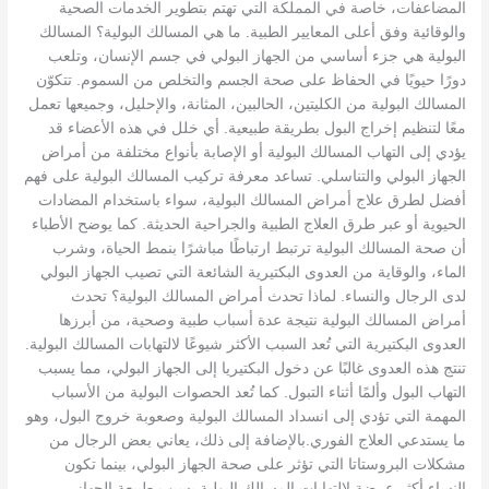
المضاعفات، خاصة في المملكة التي تهتم بتطوير الخدمات الصحية
والوقائية وفق أعلى المعايير الطبية. ما هي المسالك البولية؟ المسالك
البولية هي جزء أساسي من الجهاز البولي في جسم الإنسان، وتلعب
دورًا حيويًا في الحفاظ على صحة الجسم والتخلص من السموم. تتكوّن
المسالك البولية من الكليتين، الحالبين، المثانة، والإحليل، وجميعها تعمل
معًا لتنظيم إخراج البول بطريقة طبيعية. أي خلل في هذه الأعضاء قد
يؤدي إلى التهاب المسالك البولية أو الإصابة بأنواع مختلفة من أمراض
الجهاز البولي والتناسلي. تساعد معرفة تركيب المسالك البولية على فهم
أفضل لطرق علاج أمراض المسالك البولية، سواء باستخدام المضادات
الحيوية أو عبر طرق العلاج الطبية والجراحية الحديثة. كما يوضح الأطباء
أن صحة المسالك البولية ترتبط ارتباطًا مباشرًا بنمط الحياة، وشرب
الماء، والوقاية من العدوى البكتيرية الشائعة التي تصيب الجهاز البولي
لدى الرجال والنساء. لماذا تحدث أمراض المسالك البولية؟ تحدث
أمراض المسالك البولية نتيجة عدة أسباب طبية وصحية، من أبرزها
العدوى البكتيرية التي تُعد السبب الأكثر شيوعًا لالتهابات المسالك البولية.
تنتج هذه العدوى غالبًا عن دخول البكتيريا إلى الجهاز البولي، مما يسبب
التهاب البول وألمًا أثناء التبول. كما تُعد الحصوات البولية من الأسباب
المهمة التي تؤدي إلى انسداد المسالك البولية وصعوبة خروج البول، وهو
ما يستدعي العلاج الفوري.بالإضافة إلى ذلك، يعاني بعض الرجال من
مشكلات البروستاتا التي تؤثر على صحة الجهاز البولي، بينما تكون
النساء أكثر عرضة لالتهابات المسالك البولية بسبب طبيعة الجهاز