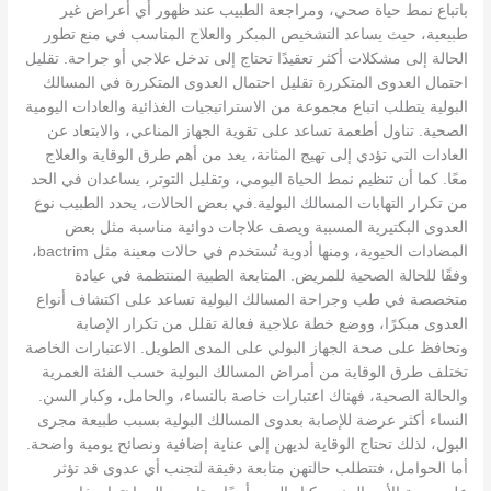
باتباع نمط حياة صحي، ومراجعة الطبيب عند ظهور أي أعراض غير
طبيعية، حيث يساعد التشخيص المبكر والعلاج المناسب في منع تطور
الحالة إلى مشكلات أكثر تعقيدًا تحتاج إلى تدخل علاجي أو جراحة. تقليل
احتمال العدوى المتكررة تقليل احتمال العدوى المتكررة في المسالك
البولية يتطلب اتباع مجموعة من الاستراتيجيات الغذائية والعادات اليومية
الصحية. تناول أطعمة تساعد على تقوية الجهاز المناعي، والابتعاد عن
العادات التي تؤدي إلى تهيج المثانة، يعد من أهم طرق الوقاية والعلاج
معًا. كما أن تنظيم نمط الحياة اليومي، وتقليل التوتر، يساعدان في الحد
من تكرار التهابات المسالك البولية.في بعض الحالات، يحدد الطبيب نوع
العدوى البكتيرية المسببة ويصف علاجات دوائية مناسبة مثل بعض
المضادات الحيوية، ومنها أدوية تُستخدم في حالات معينة مثل bactrim،
وفقًا للحالة الصحية للمريض. المتابعة الطبية المنتظمة في عيادة
متخصصة في طب وجراحة المسالك البولية تساعد على اكتشاف أنواع
العدوى مبكرًا، ووضع خطة علاجية فعالة تقلل من تكرار الإصابة
وتحافظ على صحة الجهاز البولي على المدى الطويل. الاعتبارات الخاصة
تختلف طرق الوقاية من أمراض المسالك البولية حسب الفئة العمرية
والحالة الصحية، فهناك اعتبارات خاصة بالنساء، والحامل، وكبار السن.
النساء أكثر عرضة للإصابة بعدوى المسالك البولية بسبب طبيعة مجرى
البول، لذلك تحتاج الوقاية لديهن إلى عناية إضافية ونصائح يومية واضحة.
أما الحوامل، فتتطلب حالتهن متابعة دقيقة لتجنب أي عدوى قد تؤثر