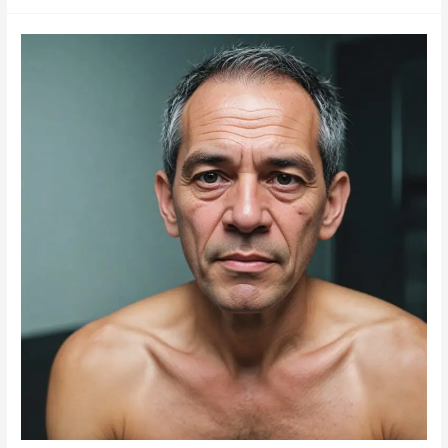
أحدث
علاج
للضعف
الجنسي
عند
الرجال
في
دبي
2024