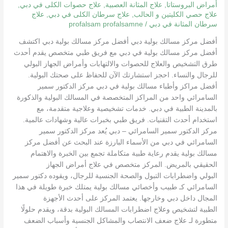
أمراض البروستاتا
,
علاج المثانة العصبية
,
علاج حصوات الكلى في دبي
,
طبية
علاج حصي الكليتين و الحالب
,
علاج سرطان الكلى في دبي
,
علاج
متقدمة
سرطان المثانة في دبي
/
profalsam profalsamne
لعلاج
المسالك
أفضل مركز مسالك بولية دبي أفضل مركز مسالك بولية دبي اكتشف
البولية
أفضل مركز مسالك بولية في دبي مع فريق طبي متخصص يقدم أحدث
طرق التشخيص والعلاج للحصوات والالتهابات وأمراض الجهاز البولي
للرجال والنساء. احجز استشارتك الآن للحفاظ على صحتك البولية.
أفضل مراكز وأطباء مسالك بولية في دبي مركز الدكتور سمير
السامرائي واحد من المراكز المتخصصة في المسالك البولية والذكورة
بالمدينة الطبية في دبي. خدمات تشخيصية وعلاجية متقدمة، مع
استخدام أحدث التقنيات. فريق طبي بخبرات عالية وشهادات عالمية.
مركز الدكتور سمير السامرائي – دبي يُعد مركز الدكتور سمير
السامرائي في دبي من الأسماء البارزة عند البحث عن أفضل مركز
مسالك بولية يقدم رعاية طبية متكاملة تجمع بين الخبرة والاهتمام
الحقيقي بالمريض. المركز متخصص في علاج أمراض الجهاز
البولي واضطرابات التبول والصحة الجنسية للرجال، ويقوده دكتور سمير
السامرائي كـ طبيب وأخصائي مسالك بولية يمتلك خبرة طويلة في هذا
المجال داخل دبي وخارجها. يعتمد المركز على أحدث الأجهزة
الطبية لتشخيص وعلاج اضطرابات المسالك البولية بدقة، ويقدم حلولًا
متطورة لـ علاج ضعف الانتصاب والمشاكل الجنسية وأسباب الضعف