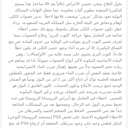
تناول العلاج بمجرد تحسن الأعراض (غالباً بعد 48 ساعة). هذا يسمح
للبكتيريا المتبقية بتطوير آليات مقاومة، مما يجعل التهابات المسالك
البولية تعود بشكل “مزمن” ويصعب علاجها لاحقاً. تدبير حصوات الكلى:
أوهام وحقائق في البيئة الحارة مثل المملكة العربية السعودية، يزداد
خطر تكون حصوات الكلى بشكل ملحوظ، ومع ذلك تنتشر أخطاء
شائعة في التعامل معها. خرافة “التوت البري” وعلاج الحصوات بينما
يُعرف عصير التوت البري بفوائده في الوقاية من عدوى المثانة عبر منع
التصاق البكتيريا، إلا أن شربه أثناء وجود حصى الكلى قد يكون خطأً
فادحاً. التوت البري يحتوي على نسبة عالية من “الأوكسالات”، وهي
المادة الأساسية المكونة لأكثر أنواع الحصوات شيوعاً، لذا قد يساهم في
زيادة حجم الحصوة بدلاً من تفتيتها. إهمال شرب الماء كاستراتيجية
علاجية يعتقد البعض أن شرب الماء ضروري فقط عند الشعور بالعطش.
الحقيقة العلمية تؤكد أن إنتاج أكثر من 2 لتر من البول يومياً هو الضمان
الوحيد لمنع ترسب الأملاح وتكون الحصيات. اللون الغامق لـ البول هو
علامة تحذيرية صريحة على الجفاف وزيادة تركيز المواد المكونة
للحصى. أخطاء في التعامل مع أمراض البروستاتا البروستاتا هي غدة
تحيط بمجرى البول عند الرجال، وتضخمها يعد من المشكلات الشائعة
جداً بعد سن الخمسين. الخلط بين التضخم الحميد والسرطان من
الأخطاء الجوهرية الاعتماد على فحص PSA (مستضد البروستاتا النوعي)
كدليل قطعي وحيد على وجود سرطان. الحقيقة أن ارتفاع PSA قد ينتج