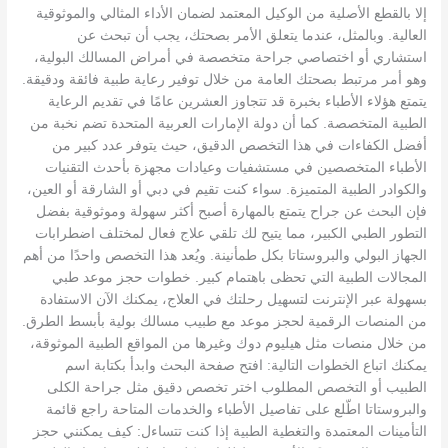
إلا بالقطع الأصلية من الوكيل المعتمد لضمان الأداء المثالي والموثوقية
العالية. وبالمثل، عندما يتعلق الأمر بصحتك، يجب أن تبحث عن
استشاري أو اختصاصي جراحة متخصصة في أمراض المسالك البولية،
وهو أمر مرتبط بصحتك العامة من خلال توفير رعاية طبية فائقة ودقيقة.
يتمتع هؤلاء الأطباء بخبرة قد تتجاوز العشرين عامًا في تقديم الرعاية
الطبية المتخصصة. كما أن دولة الإمارات العربية المتحدة تضم نخبة من
أفضل الكفاءات في هذا التخصص الدقيق، حيث يتوفر عدد كبير من
الأطباء المتخصصين في مستشفيات وعيادات مجهزة بأحدث التقنيات
والكوادر الطبية المتميزة. سواء كنت تقيم في دبي أو الشارقة أو العين،
فإن البحث عن جراح يتمتع بالمهارة أصبح أكثر سهولة وموثوقية بفضل
التطور الطبي الكبير، مما يتيح لك تلقي علاج فعال لمختلف اضطرابات
الجهاز البولي والبروستاتا بكل طمأنينة. ويُعد هذا التخصص واحدًا من أهم
المجالات الطبية التي تحظى باهتمام كبير. خطوات حجز موعد طبي
بسهولة عبر الإنترنت لتسهيل رحلتك في العلاج، يمكنك الآن الاستفادة
من المنصات الرقمية لحجز موعد مع طبيب مسالك بولية بأبسط الطرق.
من خلال منصات مثل هيليوم دوك وغيرها من المواقع الطبية الموثوقة،
يمكنك اتباع الخطوات التالية: افتح صفحة البحث وابدأ بكتابة اسم
الطبيب أو التخصص المطلوب اختر تخصص دقيق مثل جراحة الكلى
والبروستاتا اطّلع على تفاصيل الأطباء والخدمات المتاحة راجع قائمة
التأمينات المعتمدة والتغطية الطبية إذا كنت تتساءل: كيف يمكنني حجز