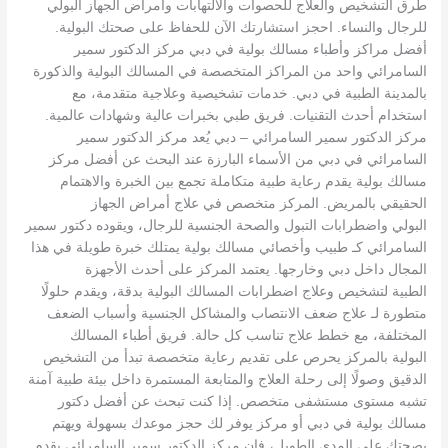
طرق التشخيص والعلاج للحصوات والالتهابات وأمراض الجهاز البولي
للرجال والنساء. احجز استشارتك الآن للحفاظ على صحتك البولية.
أفضل مراكز وأطباء مسالك بولية في دبي مركز الدكتور سمير
السامرائي واحد من المراكز المتخصصة في المسالك البولية والذكورة
بالمدينة الطبية في دبي. خدمات تشخيصية وعلاجية متقدمة، مع
استخدام أحدث التقنيات. فريق طبي بخبرات عالية وشهادات عالمية.
مركز الدكتور سمير السامرائي – دبي يُعد مركز الدكتور سمير
السامرائي في دبي من الأسماء البارزة عند البحث عن أفضل مركز
مسالك بولية يقدم رعاية طبية متكاملة تجمع بين الخبرة والاهتمام
الحقيقي بالمريض. المركز متخصص في علاج أمراض الجهاز
البولي واضطرابات التبول والصحة الجنسية للرجال، ويقوده دكتور سمير
السامرائي كـ طبيب وأخصائي مسالك بولية يمتلك خبرة طويلة في هذا
المجال داخل دبي وخارجها. يعتمد المركز على أحدث الأجهزة
الطبية لتشخيص وعلاج اضطرابات المسالك البولية بدقة، ويقدم حلولًا
متطورة لـ علاج ضعف الانتصاب والمشاكل الجنسية وأسباب الضعف
المختلفة، مع خطط علاج تناسب كل حالة. فريق أطباء المسالك
البولية بالمركز يحرص على تقديم رعاية متخصصة تبدأ من التشخيص
الدقيق وصولًا إلى رحلة العلاج والمتابعة المستمرة داخل بيئة طبية آمنة
تشبه مستوى مستشفى متخصص. إذا كنت تبحث عن أفضل دكتور
مسالك بولية في دبي أو مركز يوفر لك حجز موعدك بسهولة ويهتم
بصحتك على المدى الطويل، فإن مركز الدكتور سمير السامرائي يقدم