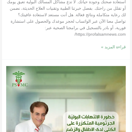
استعادة صحتك وجودة حياتك. لا تدع مشاكل المسالك البولية تعيق يومك
أو تقلل من راحتك. بفضل خبرتنا الطبية وتقنيات العلاج الحديثة، نضمن
لك رعاية متكاملة ونتائج فعالة. هل أنت مستعد لاستعادة عافيتك؟
تواصل معنا الآن عبر الواتساب لحجز موعدك والحصول على استشارة
فورية، أو بادر بالتسجيل في برامجنا الصحية عبر:
https://profalsamnews.com/
قراءة المزيد »
أفضل
طبيب
مسالك
بولية
|
استشاري
أمراض
وجراحة
المسالك
البولية