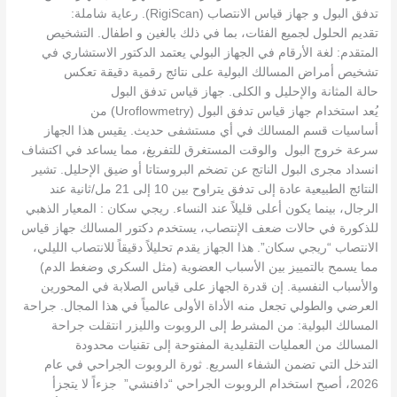
تدفق البول و جهاز قياس الانتصاب (RigiScan). رعاية شاملة:
تقديم الحلول لجميع الفئات، بما في ذلك بالغين و اطفال. التشخيص
المتقدم: لغة الأرقام في الجهاز البولي يعتمد الدكتور الاستشاري في
تشخيص أمراض المسالك البولية على نتائج رقمية دقيقة تعكس
حالة المثانة والإحليل و الكلى. جهاز قياس تدفق البول
يُعد استخدام جهاز قياس تدفق البول (Uroflowmetry) من
أساسيات قسم المسالك في أي مستشفى حديث. يقيس هذا الجهاز
سرعة خروج البول والوقت المستغرق للتفريغ، مما يساعد في اكتشاف
انسداد مجرى البول الناتج عن تضخم البروستاتا أو ضيق الإحليل. تشير
النتائج الطبيعية عادة إلى تدفق يتراوح بين 10 إلى 21 مل/ثانية عند
الرجال، بينما يكون أعلى قليلاً عند النساء. ريجي سكان : المعيار الذهبي
للذكورة في حالات ضعف الإنتصاب، يستخدم دكتور المسالك جهاز قياس
الانتصاب “ريجي سكان”. هذا الجهاز يقدم تحليلاً دقيقاً للانتصاب الليلي،
مما يسمح بالتمييز بين الأسباب العضوية (مثل السكري وضغط الدم)
والأسباب النفسية. إن قدرة الجهاز على قياس الصلابة في المحورين
العرضي والطولي تجعل منه الأداة الأولى عالمياً في هذا المجال. جراحة
المسالك البولية: من المشرط إلى الروبوت والليزر انتقلت جراحة
المسالك من العمليات التقليدية المفتوحة إلى تقنيات محدودة
التدخل التي تضمن الشفاء السريع. ثورة الروبوت الجراحي في عام
2026، أصبح استخدام الروبوت الجراحي “دافنشي” جزءاً لا يتجزأ