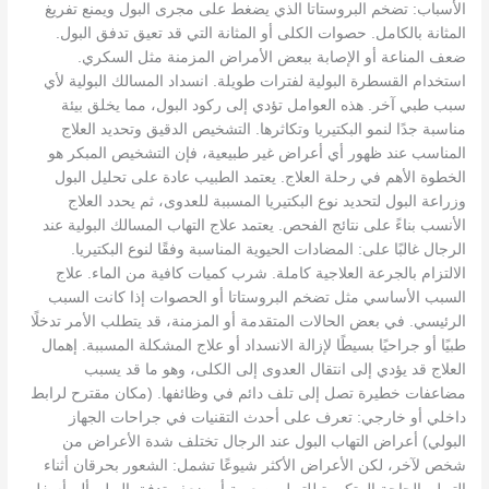
الأسباب: تضخم البروستاتا الذي يضغط على مجرى البول ويمنع تفريغ
المثانة بالكامل. حصوات الكلى أو المثانة التي قد تعيق تدفق البول.
ضعف المناعة أو الإصابة ببعض الأمراض المزمنة مثل السكري.
استخدام القسطرة البولية لفترات طويلة. انسداد المسالك البولية لأي
سبب طبي آخر. هذه العوامل تؤدي إلى ركود البول، مما يخلق بيئة
مناسبة جدًا لنمو البكتيريا وتكاثرها. التشخيص الدقيق وتحديد العلاج
المناسب عند ظهور أي أعراض غير طبيعية، فإن التشخيص المبكر هو
الخطوة الأهم في رحلة العلاج. يعتمد الطبيب عادة على تحليل البول
وزراعة البول لتحديد نوع البكتيريا المسببة للعدوى، ثم يحدد العلاج
الأنسب بناءً على نتائج الفحص. يعتمد علاج التهاب المسالك البولية عند
الرجال غالبًا على: المضادات الحيوية المناسبة وفقًا لنوع البكتيريا.
الالتزام بالجرعة العلاجية كاملة. شرب كميات كافية من الماء. علاج
السبب الأساسي مثل تضخم البروستاتا أو الحصوات إذا كانت السبب
الرئيسي. في بعض الحالات المتقدمة أو المزمنة، قد يتطلب الأمر تدخلًا
طبيًا أو جراحيًا بسيطًا لإزالة الانسداد أو علاج المشكلة المسببة. إهمال
العلاج قد يؤدي إلى انتقال العدوى إلى الكلى، وهو ما قد يسبب
مضاعفات خطيرة تصل إلى تلف دائم في وظائفها. (مكان مقترح لرابط
داخلي أو خارجي: تعرف على أحدث التقنيات في جراحات الجهاز
البولي) أعراض التهاب البول عند الرجال تختلف شدة الأعراض من
شخص لآخر، لكن الأعراض الأكثر شيوعًا تشمل: الشعور بحرقان أثناء