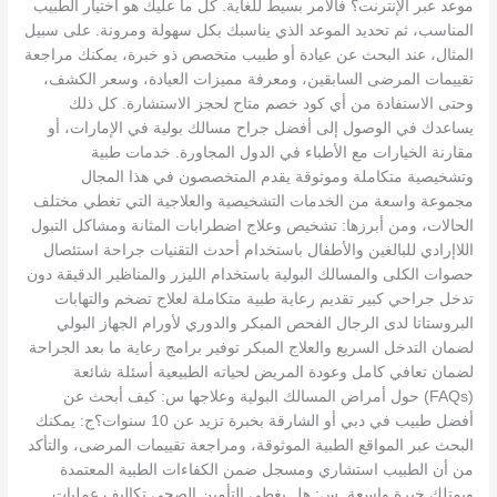
موعد عبر الإنترنت؟ فالأمر بسيط للغاية. كل ما عليك هو اختيار الطبيب
المناسب، ثم تحديد الموعد الذي يناسبك بكل سهولة ومرونة. على سبيل
المثال، عند البحث عن عيادة أو طبيب متخصص ذو خبرة، يمكنك مراجعة
تقييمات المرضى السابقين، ومعرفة مميزات العيادة، وسعر الكشف،
وحتى الاستفادة من أي كود خصم متاح لحجز الاستشارة. كل ذلك
يساعدك في الوصول إلى أفضل جراح مسالك بولية في الإمارات، أو
مقارنة الخيارات مع الأطباء في الدول المجاورة. خدمات طبية
وتشخيصية متكاملة وموثوقة يقدم المتخصصون في هذا المجال
مجموعة واسعة من الخدمات التشخيصية والعلاجية التي تغطي مختلف
الحالات، ومن أبرزها: تشخيص وعلاج اضطرابات المثانة ومشاكل التبول
اللاإرادي للبالغين والأطفال باستخدام أحدث التقنيات جراحة استئصال
حصوات الكلى والمسالك البولية باستخدام الليزر والمناظير الدقيقة دون
تدخل جراحي كبير تقديم رعاية طبية متكاملة لعلاج تضخم والتهابات
البروستاتا لدى الرجال الفحص المبكر والدوري لأورام الجهاز البولي
لضمان التدخل السريع والعلاج المبكر توفير برامج رعاية ما بعد الجراحة
لضمان تعافي كامل وعودة المريض لحياته الطبيعية أسئلة شائعة
(FAQs) حول أمراض المسالك البولية وعلاجها س: كيف أبحث عن
أفضل طبيب في دبي أو الشارقة بخبرة تزيد عن 10 سنوات؟ج: يمكنك
البحث عبر المواقع الطبية الموثوقة، ومراجعة تقييمات المرضى، والتأكد
من أن الطبيب استشاري ومسجل ضمن الكفاءات الطبية المعتمدة
ويمتلك خبرة واسعة. س: هل يغطي التأمين الصحي تكاليف عمليات