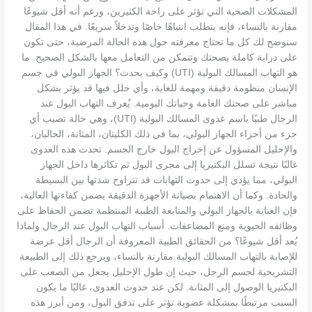
المشكلات الصحية التي تؤثر على راحة الكثيرين، ورغم أنه أقل شيوعًا
مقارنة بالنساء، فإنه يتطلب انتباهًا خاصًا وتدخلاً سريعًا. في هذا المقال
سنوضح لك كل ما تحتاج معرفته حول هذه الحالة المرضية، حتى تكون
على دراية كاملة بصحتك وتتمكن من التعامل معها بالشكل الصحيح. ما
هو التهاب المسالك البولية (UTI) وكيف يحدث؟ الجهاز البولي في جسم
الإنسان منظومة دقيقة ومهمة للغاية، وأي خلل فيها قد يؤثر بشكل
مباشر على صحتك العامة وحياتك اليومية. يُعرف التهاب البول عند
الرجال طبيًا باسم عدوى المسالك البولية (UTI)، وهي حالة تصيب أي
جزء من أجزاء الجهاز البولي، بما في ذلك الكليتان، المثانة، الحالبان،
والإحليل المسؤول عن إخراج البول خارج الجسم. تحدث هذه العدوى
غالبًا نتيجة تسلل البكتيريا إلى مجرى البول ثم تكاثرها داخل الجهاز
البولي، مما يؤدي إلى حدوث التهابات قد تتراوح شدتها بين البسيطة
والحادة. وكما أن الاهتمام بصيانة الأجهزة الدقيقة يضمن كفاءتها العالية،
فإن العناية بالجهاز البولي والمتابعة الطبية المنتظمة تضمن الحفاظ على
وظائفه الحيوية ومنع المضاعفات. أسباب التهاب البول عند الرجال ولماذا
يُعد أقل شيوعًا؟ من الحقائق الطبية المعروفة أن الرجال أقل عرضة
للإصابة بالتهاب المسالك البولية مقارنة بالنساء، ويرجع ذلك إلى الطبيعة
التشريحية لجسم الرجل، حيث إن طول الإحليل يجعل من الصعب على
البكتيريا الوصول إلى المثانة. لكن عند حدوث العدوى، غالبًا ما يكون
السبب مرتبطًا بمشكلة عضوية تؤثر على تدفق البول، ومن أبرز هذه