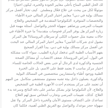
لك الحل الطبي المتاح بأعلى معايير الجودة والخبرة، ليكون اختيارًا
موثوقًا لكل من يبحث عن علاج فعّال ومطمئن. كيف تختار أفضل مركز
مسالك بولية في دبي؟ معايير اختيار المركز المثالي خبرة الأطباء
والتخصصات المتوفرة. التكنولوجيا المتقدمة في التشخيص والعلاج.
تقييمات المرضى ورضاهم. سهولة الحجز والتواصل. أسئلة مهمة قبل
زيارة المركز هل يوفر المركز فحوصات متقدمة؟ ما خبرة الأطباء في
حالات معينة مثل حصوات الكلى أو سرطان البروستاتا؟ هل المركز
مقبول لدى شركات التأمين؟ معايير اختيار المركز المثالي عند البحث
عن أفضل مركز مسالك بولية في دبي، يبدأ القرار الصحيح
بفهم الأسباب الطبية التي تدفعك لزيارة الطبيب، سواء كانت مشكلة
في البول، أمراض البروستاتا، ضعف الانتصاب، أو مشاكل الصحة
الجنسية والذكورة لدى الرجال أو حتى بعض الحالات الخاصة للنساء.
اختيار مركز مناسب لا يعتمد فقط على الاسم، بل على الخبرة
الطبية ووجود أطباء واستشاريين متخصصين في المسالك البولية
والذكورة، يعملون داخل بيئة تشبه مستوى مستشفى متكامل. من المهم
أن تعتمد على مركز يستخدم أحدث الأجهزة الطبية في التشخيص
والعلاج، لأن التكنولوجيا تؤثر بشكل مباشر على دقة النتائج وسرعة بدء
العلاج. كذلك، تقييمات المرضى وتجارب أشخاص سبق لهم العلاج
تساعدك على اكتشاف مستوى الأمان والخبرة داخل المركز. ولا تقل
سهولة حجز موعدك والتواصل مع الفريق الطبي أهمية، فكلما كان