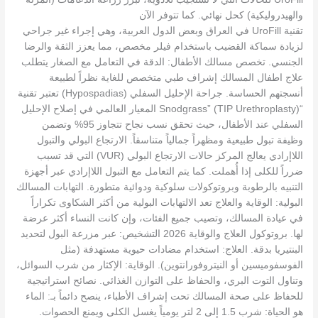
والهيدروليكية) كحل نهائي. كما تتوفر الآن
تقنية UroFill في العراق وبعض الدول العربية، وهي إجراء غير جراحي
لزيادة سماكة القضيب باستخدام فيلر مخصص، مما يعزز الثقة والرضا
الجنسي. تخصص مسالك الأطفال: الدقة في التعامل مع الصغار يتطلب
علاج اطفال المسالك إشراف طبي متخصص للغاية نظراً لطبيعة
أنسجتهم الحساسة. جراحة الإحليل السفلي (Hypospadias) تعتبر تقنية
“Snodgrass” (TIP Urethroplasty) المعيار العالمي في إصلاح الإحليل
السفلي عند الأطفال، حيث تحقق نسب نجاح تتجاوز 95% وتضمن
وظيفة تبول طبيعية ومظهراً جمالياً متناسقاً. الارتجاع البولي والتبول
اللاإرادي يعالج المركز حالات الارتجاع البولي (VUR) التي قد تسبب
ضرراً للكلى إذا أُهملت. كما يتم التعامل مع التبول اللاإرادي عبر أجهزة
التنبيه بالرطوبة وبروتوكولات سلوكية ودوائية متطورة. التهابات المسالك
البولية: الوقاية والعلاج تعد الالتهابات البولية من أكثر الشكاوى تكراراً
في عيادة المسالك، وتصيب جميع الفئات، وإن كانت النساء أكثر عرضة
لها. بروتوكول العلاج والوقاية 2026 التشخيص: عبر مزرعة البول لتحديد
البنتيريا بدقة. العلاج: استخدام مضادات حيوية مستهدفة (مثل
الفوسفوميسين أو النيتروفورانتوين). الوقاية: الإكثار من شرب السوائل،
وتناول التوت البري، والحفاظ على التوازن الغذائي. نصائح استراتيجية
للحفاظ على صحة المسالك تحت إشراف الأطباء، ينصح دائماً بـ: الماء
هو الحياة: شرب 1.5 إلى 2 لتر يومياً يغسل الكلى ويمنع الحصوات.