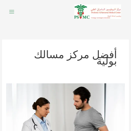
خطي
لى
لمحتوى
أفضل مركز مسالك
بولية
التهاب
البول
عند
الرجال:
الأسباب
والأعراض
وطرق