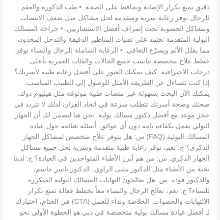
دقيق يمنع تكرار الإصابة ويحافظ على الصحة. • طب الذكورة والعقم
للرجال نوفر رعاية سرية ومتقدمة لحل مشاكل مثل ضعف الانتصاب
ومشاكل الخصوبة تحت إشراف أفضل الاستشاريين. • جراحة المسالك
البولية المتقدمة نعتمد على تقنيات المناظير الدقيقة والتدخل المحدود،
مما يقلل الألم ويسرّع التعافي. • الرعاية الشاملة للرجال والنساء نوفر
خطط علاج مخصصة تناسب جميع الحالات والفئات العمرية بأعلى
درجات الاحترافية. كيف يمكنك العثور على أفضل رعاية طبية لأسرتك؟
إذا كنت تتساءل عن الطريقة الأمثل للوصول إلى الطبيب المناسب،
يمكنك الآن البحث بسهولة عبر منصات طبية موثوقة مثل هيليوم دوك.
صحتك وصحة أسرتك تتطلب سرعة في اتخاذ القرار، لذلك لا تتردد في
حجز موعد مع أفضل دكتور مسالك بولية. نحن هنا لنضمن لك أن الجهاز
البولي يعمل بكفاءة تامة دون أي عوائق. أسئلة شائعة حول عيادة
المسالك البولية (FAQ) س: هل يتوفر علاج متخصص لمشاكل الجهاز
الذكري؟ ج: نعم، نوفر رعاية طبية متقدمة وسرية لحل جميع مشاكل
الجهاز الذكري. س: من هم أبرز الأطباء المتواجدين في العيادة؟ ج: لدينا
نخبة من الأطباء مثل الدكتور مثنى الراوي، الدكتور ياسر جاسم،
والدكتور فودة. س: هل تعالجون التهابات المسالك البولية المتكررة
للنساء؟ ج: نعم، نعالج الرجال والنساء معاً بخطط فعالة تمنع تكرار
الالتهابات والحصوات. الخلاصة ونداء للعمل (CTA) في الختام، اختيارك
لـ أفضل عيادة مسالك بولية متخصصة في دبي هو الخطوة الأولى نحو