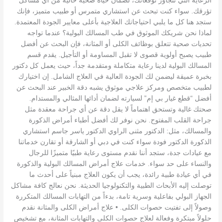
الرعاية التي تتجاوز توقعاتك، لضمان حياة صحية خالية من أي مشاكل
تؤرقك. سواء كنت تبحث عن استشاري متمرس أو طبيب متميز، فإنك
ستجد هنا كل ما يلبي احتياجاتك العلاجية بأعلى معايير الجودة المعتمدة.
لماذا نحن شريكك الموثوق في طب المسالك البولية؟ عندما تواجه
تحديات صحية تتعلق بوظائف الكلى أو المثانة، فإن البحث عن أفضل
طبيب يصبح أولوية قصوى لا تقبل المساومة أو التأجيل. يقدم قسم
المسالك البولية لدينا رعاية متكاملة ومتقدمة جداً، حيث يعمل كل دكتور
بخبرة عميقة ليضمن لك الجودة العالية في العلاج الشامل. إن اختيارك
لطبيب متخصص ومركز علاجي موثوق يشبه دقة الخبير عند البحث عن
أفضل “قطع غيار بي إم” لسيارته لضمان أدائها المثالي والمستدام.
صحتك غالية وتستحق اهتماماً لا يقل دقة عن أي جراحة معقدة مثل
جراحة القلب المفتوح. نحن نوفر لك أفضل أطباء أمراض الذكورة
والمسالك، مثل: الدكتور مثنى الراوي الدكتور ياسر جاسم استشاري
الذكورة الدكتور فودة سواء كنت في دبي أو الشارقة أو تقارن خدماتنا
مع عيادات جدة، ستجد أننا نقدم مستوى رعاية طبيًا متميزًا للرجال
والنساء على حد سواء. خدمات علاج أمراض المسالك البولية والذكورة
في أي عيادة طبية رائدة، يجب أن يكون العلاج مبنياً على أحدث ما
توصلت إليه الأبحاث الطبية والتكنولوجيا الحديثة. نحن نعالج كافة مشاكل
الجهاز البولي بفاعلية وسرية تامة، بدءاً من التهابات المسالك المتكررة
وصولاً إلى تفتيت حصوات الكلى. • علاج أمراض الكلى والمثانة نقدم
حلولاً مبتكرة وفعالة لعلاج حصوات الكلى والتهابات المثانة، مع تشخيص