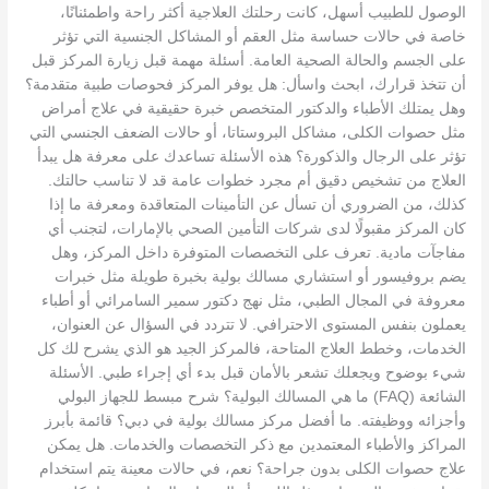
الوصول للطبيب أسهل، كانت رحلتك العلاجية أكثر راحة واطمئنانًا،
خاصة في حالات حساسة مثل العقم أو المشاكل الجنسية التي تؤثر
على الجسم والحالة الصحية العامة. أسئلة مهمة قبل زيارة المركز قبل
أن تتخذ قرارك، ابحث واسأل: هل يوفر المركز فحوصات طبية متقدمة؟
وهل يمتلك الأطباء والدكتور المتخصص خبرة حقيقية في علاج أمراض
مثل حصوات الكلى، مشاكل البروستاتا، أو حالات الضعف الجنسي التي
تؤثر على الرجال والذكورة؟ هذه الأسئلة تساعدك على معرفة هل يبدأ
العلاج من تشخيص دقيق أم مجرد خطوات عامة قد لا تناسب حالتك.
كذلك، من الضروري أن تسأل عن التأمينات المتعاقدة ومعرفة ما إذا
كان المركز مقبولًا لدى شركات التأمين الصحي بالإمارات، لتجنب أي
مفاجآت مادية. تعرف على التخصصات المتوفرة داخل المركز، وهل
يضم بروفيسور أو استشاري مسالك بولية بخبرة طويلة مثل خبرات
معروفة في المجال الطبي، مثل نهج دكتور سمير السامرائي أو أطباء
يعملون بنفس المستوى الاحترافي. لا تتردد في السؤال عن العنوان،
الخدمات، وخطط العلاج المتاحة، فالمركز الجيد هو الذي يشرح لك كل
شيء بوضوح ويجعلك تشعر بالأمان قبل بدء أي إجراء طبي. الأسئلة
الشائعة (FAQ) ما هي المسالك البولية؟ شرح مبسط للجهاز البولي
وأجزائه ووظيفته. ما أفضل مركز مسالك بولية في دبي؟ قائمة بأبرز
المراكز والأطباء المعتمدين مع ذكر التخصصات والخدمات. هل يمكن
علاج حصوات الكلى بدون جراحة؟ نعم، في حالات معينة يتم استخدام