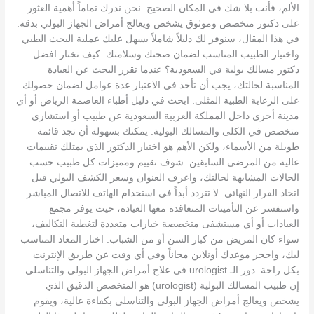
الألم، فأنت بلا شك في المكان الصحيح. نحن ندرك تماماً أهمية العثور
على دكتور متخصص وموثوق يشخص ويعالج أمراض الجهاز البولي بدقة.
في هذا المقال، سنوفر لك دليلاً شاملاً يسهل عليك عملية البحث الطبي
واختيار الطبيب المناسب لضمان صحتك وسلامتك. كيف تختار افضل
دكتور مسالك بولية في السعودية؟ عندما تقرر البحث عن العيادة
المناسبة لحالتك، يجب أن تأخذ في الاعتبار عدة عوامل لضمان حصولك
على الرعاية الطبية المثلى. ابحث في دليل أطباء العاصمة الرياض أو أي
مدينة أخرى داخل المملكة العربية السعودية عن طبيب أو استشاري
متخصص في الكلى والمسالك البولية. يمكنك بسهولة أن تجد قائمة
طويلة من الأسماء، ولكن الأهم هو اختيار الدكتور الذي يمتلك تقييمات
عالية من المرضى السابقين. شوف تقييم ومميزات كل طبيب حسب
الحالات المشابهة لحالتك، واعرف العنوان وسعر الكشف البولي قبل
اتخاذ القرار النهائي. لا تتردد أبداً في استخدام الهاتف للاتصال المباشر
واستفسر عن التأمينات المتعاقدة معها العيادة، حيث يوفر مجمع
العيادات أو أي مستشفى متخصصة خيارات متعددة لتغطية التكاليف،
سواء كان المريض من كبار السن أو من الشباب. اختار المعاد المناسب
ليك، واحجز موعدك أونلاين مجاناً وفي أي وقت عن طريق الإنترنت
بكل راحة. دور الـ urologist في علاج أمراض الجهاز البولي والتناسلي
إن طبيب المسالك البولية (urologist) هو المتخصص الدقيق الذي
يشخص ويعالج أمراض الجهاز البولي والتناسلي بكفاءة عالية، ويقوم