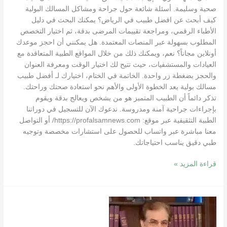
صحية وسليمة. أسئلة شائعة حول جراحة ومشاكل المسالك البولية
كيف أبحث عن افضل طبيب في الرياض؟ يمكنك البحث في دليل
الأطباء الرقمي، ومراجعة تقييمات المرضى بدقة، ثم اختيار التخصص
المطلوب بسهولة عبر المنصات المعتمدة. هل يمكنني أن احجز موعدك
أونلاين مجاناً؟ نعم، ويمكنك ذلك من خلال المواقع الطبية المتعاقدة مع
العيادات والمستشفيات، حيث تتيح لك اختيار الوقت ومعرفة العنوان
والحجز بضغطة زر واحدة. الخاتمة في الختام، اختيارك لـ أفضل طبيب
مسالك بولية يعد الخطوة الأولى والأهم نحو استعادة صحتك وراحتك.
تذكر دائماً أن الطبيب المتميز هو من يشخص ويعالج بدقة ويقوم
بإجراءات جراحية آمنة ومدروسة. ندعوك الآن للتسجيل في دوراتنا
الطبية التثقيفية عبر موقع: https://profalsamnews.com/ أو التواصل
معنا مباشرة عبر واتساب للحصول على استشارات مخصصة وتوجيه
طبي دقيق يناسب احتياجاتك.
قراءة المزيد »
أفضل
جراح
مسالك