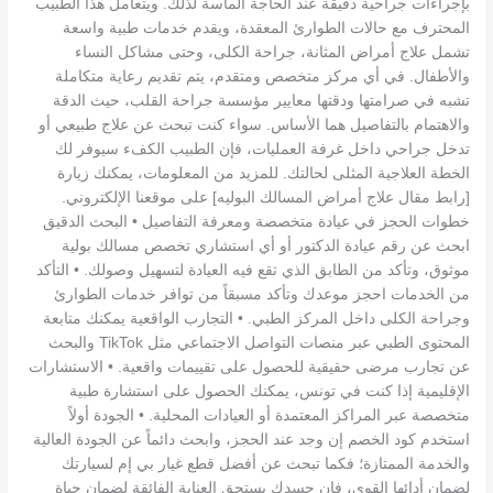
بإجراءات جراحية دقيقة عند الحاجة الماسة لذلك. ويتعامل هذا الطبيب
المحترف مع حالات الطوارئ المعقدة، ويقدم خدمات طبية واسعة
تشمل علاج أمراض المثانة، جراحة الكلى، وحتى مشاكل النساء
والأطفال. في أي مركز متخصص ومتقدم، يتم تقديم رعاية متكاملة
تشبه في صرامتها ودقتها معايير مؤسسة جراحة القلب، حيث الدقة
والاهتمام بالتفاصيل هما الأساس. سواء كنت تبحث عن علاج طبيعي أو
تدخل جراحي داخل غرفة العمليات، فإن الطبيب الكفء سيوفر لك
الخطة العلاجية المثلى لحالتك. للمزيد من المعلومات، يمكنك زيارة
[رابط مقال علاج أمراض المسالك البوليه] على موقعنا الإلكتروني.
خطوات الحجز في عيادة متخصصة ومعرفة التفاصيل • البحث الدقيق
ابحث عن رقم عيادة الدكتور أو أي استشاري تخصص مسالك بولية
موثوق، وتأكد من الطابق الذي تقع فيه العيادة لتسهيل وصولك. • التأكد
من الخدمات احجز موعدك وتأكد مسبقاً من توافر خدمات الطوارئ
وجراحة الكلى داخل المركز الطبي. • التجارب الواقعية يمكنك متابعة
المحتوى الطبي عبر منصات التواصل الاجتماعي مثل TikTok والبحث
عن تجارب مرضى حقيقية للحصول على تقييمات واقعية. • الاستشارات
الإقليمية إذا كنت في تونس، يمكنك الحصول على استشارة طبية
متخصصة عبر المراكز المعتمدة أو العيادات المحلية. • الجودة أولاً
استخدم كود الخصم إن وجد عند الحجز، وابحث دائماً عن الجودة العالية
والخدمة الممتازة؛ فكما تبحث عن أفضل قطع غيار بي إم لسيارتك
لضمان أدائها القوي، فإن جسدك يستحق العناية الفائقة لضمان حياة