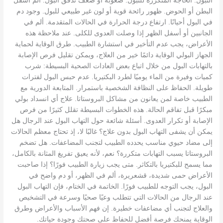
التبول. الحاجة المتكررة للتبول. صعوبة أو ضعف تدفق البول. ألم أسفل
البطن أو الحوض. ظهور رائحة قوية أو لون غير طبيعي للبول. وجود دم
في البول أحيانًا. ارتفاع درجة الحرارة في الحالات المتقدمة. ألم في
الجانبين أو أسفل الظهر إذا وصلت العدوى للكلى. عند ملاحظة هذه
الأعراض، يجب عدم التأخير في استشارة الطبيب. طرق الوقاية لحماية
الجهاز البولي الوقاية دائمًا خير من العلاج، ويمكن تقليل فرص الإصابة
بالتهابات البول من خلال اتباع بعض العادات الصحية البسيطة: شرب
كميات وفيرة من الماء يوميًا لطرد البكتيريا. عدم حبس البول لفترات
طويلة. الحفاظ على النظافة الشخصية باستمرار. المتابعة الدورية مع
الطبيب خاصة لمن يعانون من مشاكل البروستاتا. علاج أي انسداد بولي
مبكرًا قبل تفاقم الحالة. هذه الخطوات البسيطة تقلل كثيرًا من فرص
الإصابة أو تكرار العدوى. أسئلة شائعة حول التهاب البول عند الرجال هل
يمكن أن يشفى التهاب البول بدون علاج؟ غالبًا لا، إذ تحتاج معظم الحالات
إلى مضاد حيوي مناسب يحدده الطبيب لتجنب المضاعفات. هل تضخم
البروستاتا يسبب التهابات متكررة؟ نعم، لأنه يعيق تفريغ المثانة بالكامل،
مما يسمح للبكتيريا بالتكاثر. متى يجب زيارة الطبيب فورًا؟ إذا صاحبت
الأعراض حمى شديدة، قشعريرة، ألم في الظهر، أو دم واضح في
البول، يجب التوجه للطبيب فورًا. الخاتمة في الختام، فإن التهاب البول
عند الرجال من الحالات التي تتطلب وعيًا صحيًا وسرعة في التشخيص
والعلاج لتجنب أي مضاعفات خطيرة. إن فهم الأسباب والأعراض وطرق
الوقاية يمنحك فرصة أفضل للحفاظ على صحتك وجودة حياتك.