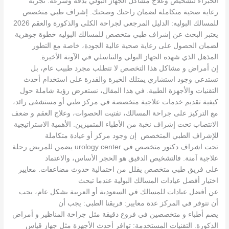
الخبراء لتشخيص وعلاج مشاكل الجهاز البولي بدقة وسرعة. تجربة
رعاية صحية متكاملة لضمان راحتك وصحتك. إشراف طبي متخصص
للمسالك البوليه: الدليل المرجعي لجراحة الكلى والذكورة والعقم 2026
يعتبر البحث عن إشراف طبي متخصص للمسالك البوليه خطوة جوهرية
لضمان الحصول على رعاية صحية عالية الجودة، خاصة مع التطور
المذهل الذي شهده الجهاز البولي والتناسلي في الآونة الأخيرة.
إن أمراض و مشاكل هذا التخصص لا تتطلب مجرد طبيب عام، بل
تستدعي وجود استشاري يمتلك الخبرة والقدرة على استخدام أحدث
التقنيات والأجهزة الطبية. في هذا المقال، نستعرض رؤية شاملة حول
كيفية تقديم خدمات علاجية متخصصة في مركز طبي أو مستشفى رائد،
مع التركيز على جراحة المسالك، تفتيت الحصوات، وعلاج العقم و ضعف
الانتصاب تحت إشراف نخبة من الأطباء المتميزين. الأهمية الاستراتيجية
للإشراف الطبي المتخصص إن وجود مركز أو عيادة متكاملة
تحت اشراف دكتور متخصص في urology center يضمن للمريض رحلة
علاجية آمنة. فالتشخيص الدقيق هو الحجر الأساس، والاعتماد
على فريق طبي متخصص يقلل من احتمالية حدوث مضاعفات. معايير
اختيار أفضل عيادات المسالك البولية عندما تبحث
عن أفضل عيادات للمسالك في السعودية أو العربية بشكل عام، يجب
أن تتوفر في المركز عدة معايير: فريقنا الطبي: يجب أن
يضم أطباء و متخصصين في فروع دقيقة مثل جراحة المناظير و أمراض
الذكورة. التقنيات المستخدمة: توافر أحدث الأجهزة مثل جهاز قياس