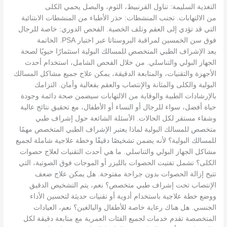
التغذية السليمة: تناول القرنبيط، الثوم، والبصل يحمي الكلى
من الالتهابات. تجنب المنشطات: حذر الأطباء من المنشطات الابتنائية
التي قد تؤدي إلى العقم وتلف الخصية. الفحص الدوري: خاصة للرجال
فوق سن الخمسين لمراقبة البروستاتا عبر اختبار PSA. الخاتمة
يعد الإشراف الطبي المتخصص للمسالك البولية استثمارًا حيويًا لصحة
الجهاز البولي والتناسلي. من خلال الفحص الشامل، استخدام أحدث
الأجهزة والتقنيات، والمتابعة الدقيقة، يمكن علاج جميع مشاكل المسالك
البولية والكلى والمثانة والإنتصاب والعقم بفعالية وأمان. التزامك
بالإرشادات الطبية والوقاية من الالتهابات سيضمن صحة دائمة وجودة
حياة أفضل، سواء للرجال أو النساء أو الأطفال، مع تحقيق نتائج عالية
وشفاء مستقر لكل الحالات. الأسئلة الشائعة حول إشراف طبي
متخصص للمسالك البولية لماذا يعتبر الإشراف الطبي المتخصص مهمًا
للمسالك البولية؟ لأنه يضمن تشخيصًا دقيقًا وخطة علاجية شاملة لجميع
مشاكل الجهاز البولي والتناسلي. ما هي أحدث التقنيات لعلاج حصوات
الكلى؟ تشمل تفتيت الحصوات بالليزر أو الموجات فوق الصوتية، التي
تتيح إزالة الحصوات بدون جراحة مفتوحة. هل يمكن علاج ضعف
الإنتصاب تحت إشراف طبي متخصص؟ نعم، يتم التشخيص الدقيق
ووضع خطة علاجية باستخدام أدوية أو تقنيات حديثة لتحسين الأداء
الجنسي. هل هناك رعاية خاصة للأطفال والبالغين؟ نعم، العيادات
المتخصصة تقدم خدمات لجميع الفئات العمرية مع متابعة دقيقة لكل