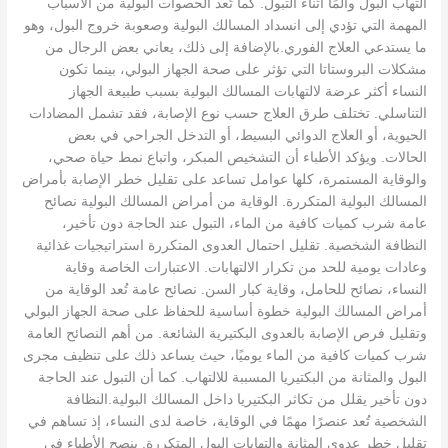
التهاب البول وألمًا أثناء التبول. كما تُعد الحصوات البولية من الأسباب
المهمة التي تؤدي إلى انسداد المسالك البولية وصعوبة خروج البول، وهو
ما يستدعي العلاج الفوري.بالإضافة إلى ذلك، يعاني بعض الرجال من
مشكلات البروستاتا التي تؤثر على صحة الجهاز البولي، بينما تكون
النساء أكثر عرضة لالتهابات المسالك البولية بسبب طبيعة الجهاز
التناسلي. تختلف طرق العلاج حسب نوع الإصابة، فقد تشمل المضادات
الحيوية، أو العلاج الدوائي البسيط، أو التدخل الجراحي في بعض
الحالات. ويؤكد الأطباء أن التشخيص المبكر، واتباع نمط حياة صحي،
والوقاية المستمرة، كلها عوامل تساعد على تقليل خطر الإصابة بأمراض
المسالك البولية المتكررة. الوقاية من أمراض المسالك البولية نصائح
عامة شرب كميات كافية من الماء، التبول عند الحاجة دون تأخير،
النظافة الشخصية. تقليل احتمال العدوى المتكررة استراتيجيات غذائية
وعادات يومية للحد من تكرار الالتهابات. الاعتبارات الخاصة وقاية
النساء، نصائح للحامل، وقاية كبار السن. نصائح عامة تُعد الوقاية من
أمراض المسالك البولية خطوة أساسية للحفاظ على صحة الجهاز البولي
وتقليل فرص الإصابة بالعدوى البكتيرية الشائعة. من أهم النصائح العامة
شرب كميات كافية من الماء يوميًا، حيث يساعد ذلك على تنظيف مجرى
البول والمثانة من البكتيريا المسببة للالتهاب. كما أن التبول عند الحاجة
دون تأخير يقلل من تكاثر البكتيريا داخل المسالك البولية.النظافة
الشخصية تُعد عنصرًا مهمًا في الوقاية، خاصة لدى النساء، إذ تساهم في
تقليل خطر عدوى المثانة والتهابات البول المتكررة. ينصح الأطباء في