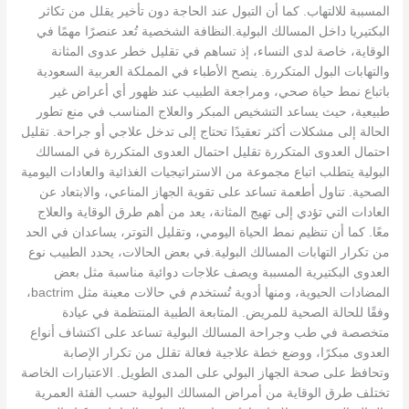
المسببة للالتهاب. كما أن التبول عند الحاجة دون تأخير يقلل من تكاثر
البكتيريا داخل المسالك البولية.النظافة الشخصية تُعد عنصرًا مهمًا في
الوقاية، خاصة لدى النساء، إذ تساهم في تقليل خطر عدوى المثانة
والتهابات البول المتكررة. ينصح الأطباء في المملكة العربية السعودية
باتباع نمط حياة صحي، ومراجعة الطبيب عند ظهور أي أعراض غير
طبيعية، حيث يساعد التشخيص المبكر والعلاج المناسب في منع تطور
الحالة إلى مشكلات أكثر تعقيدًا تحتاج إلى تدخل علاجي أو جراحة. تقليل
احتمال العدوى المتكررة تقليل احتمال العدوى المتكررة في المسالك
البولية يتطلب اتباع مجموعة من الاستراتيجيات الغذائية والعادات اليومية
الصحية. تناول أطعمة تساعد على تقوية الجهاز المناعي، والابتعاد عن
العادات التي تؤدي إلى تهيج المثانة، يعد من أهم طرق الوقاية والعلاج
معًا. كما أن تنظيم نمط الحياة اليومي، وتقليل التوتر، يساعدان في الحد
من تكرار التهابات المسالك البولية.في بعض الحالات، يحدد الطبيب نوع
العدوى البكتيرية المسببة ويصف علاجات دوائية مناسبة مثل بعض
المضادات الحيوية، ومنها أدوية تُستخدم في حالات معينة مثل bactrim،
وفقًا للحالة الصحية للمريض. المتابعة الطبية المنتظمة في عيادة
متخصصة في طب وجراحة المسالك البولية تساعد على اكتشاف أنواع
العدوى مبكرًا، ووضع خطة علاجية فعالة تقلل من تكرار الإصابة
وتحافظ على صحة الجهاز البولي على المدى الطويل. الاعتبارات الخاصة
تختلف طرق الوقاية من أمراض المسالك البولية حسب الفئة العمرية