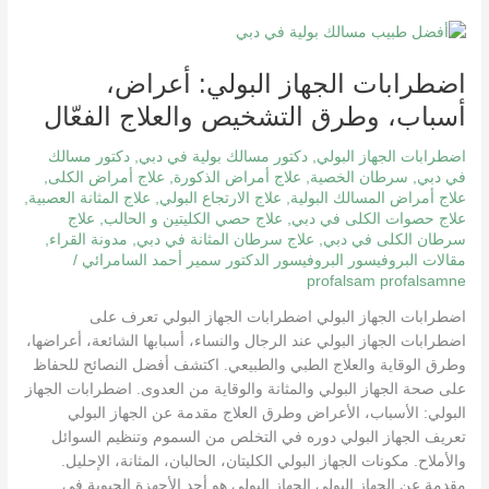
اضطرابات
الجهاز
اضطرابات الجهاز البولي: أعراض،
البولي:
أعراض،
أسباب، وطرق التشخيص والعلاج الفعّال
أسباب،
وطرق
اضطرابات الجهاز البولي
,
دكتور مسالك بولية في دبي
,
دكتور مسالك
التشخيص
في دبي
,
سرطان الخصية
,
علاج أمراض الذكورة
,
علاج أمراض الكلى
,
علاج أمراض المسالك البولية
,
علاج الارتجاع البولي
,
علاج المثانة العصبية
,
والعلاج
علاج حصوات الكلى في دبي
,
علاج حصي الكليتين و الحالب
,
علاج
الفعّال
سرطان الكلى في دبي
,
علاج سرطان المثانة في دبي
,
مدونة القراء
,
مقالات البروفيسور البروفيسور الدكتور سمير أحمد السامرائي
/
profalsam profalsamne
اضطرابات الجهاز البولي اضطرابات الجهاز البولي تعرف على
اضطرابات الجهاز البولي عند الرجال والنساء، أسبابها الشائعة، أعراضها،
وطرق الوقاية والعلاج الطبي والطبيعي. اكتشف أفضل النصائح للحفاظ
على صحة الجهاز البولي والمثانة والوقاية من العدوى. اضطرابات الجهاز
البولي: الأسباب، الأعراض وطرق العلاج مقدمة عن الجهاز البولي
تعريف الجهاز البولي دوره في التخلص من السموم وتنظيم السوائل
والأملاح. مكونات الجهاز البولي الكليتان، الحالبان، المثانة، الإحليل.
مقدمة عن الجهاز البولي الجهاز البولي هو أحد الأجهزة الحيوية في