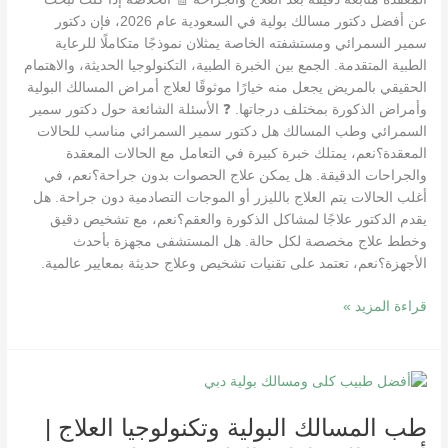
عن أفضل دكتور مسالك بولية في السعودية عام 2026، فإن دكتور
سمير السمرائي ومستشفته الخاصة يمثلان نموذجًا متكاملًا للرعاية
الطبية المتقدمة. الجمع بين الخبرة الطبية، التكنولوجيا الحديثة، والاهتمام
الحقيقي بالمريض يجعل منه خيارًا موثوقًا لعلاج أمراض المسالك البولية
وأمراض الذكورة بمختلف درجاتها. ❓ الأسئلة الشائعة حول دكتور سمير
السمرائي وطب المسالك هل دكتور سمير السمرائي مناسب للحالات
المعقدة؟نعم، يمتلك خبرة كبيرة في التعامل مع الحالات المعقدة
والجراحات الدقيقة. هل يمكن علاج الحصوات بدون جراحة؟نعم، في
أغلب الحالات يتم العلاج بالليزر أو الموجات التصادمية دون جراحة. هل
يقدم الدكتور علاجًا لمشاكل الذكورة والعقم؟نعم، مع تشخيص دقيق
وخطط علاج مخصصة لكل حالة. هل المستشفى مجهزة بأحدث
الأجهزة؟نعم، تعتمد على تقنيات تشخيص وعلاج حديثة بمعايير عالمية.
قراءة المزيد »
طب
المسالك
طب المسالك البولية وتكنولوجيا العلاج |
البولية
وتكنولوجيا