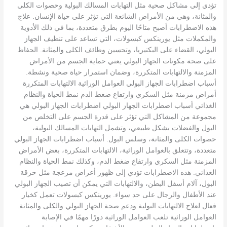
تؤدي إلى مشاكل صحية مثل التهابات المسالك البولية وحصوات الكلى
والمثانة، وهي من الأمراض الشائعة التي تؤثر على حياة الإنسان. علاج
هذه الاضطرابات أصبح متاحًا اليوم بطرق متعددة، بما في ذلك الأدوية
والمكملات مثل يورينكس كبسولات، التي تساعد على تنظيف الجهاز
البولي، القضاء على البكتيريا، وتحسين وظائف الكلى والمثانة. الحفاظ
على صحة مكونات الجهاز البولي يعني حماية الجسم من الأمراض
المزمنة والالتهابات المتكررة، وضمان استمرار حياة صحية ونشطة.
أسباب اضطرابات الجهاز البولي العوامل الوراثية الالتهابات المتكررة
أمراض مزمنة مثل السكري وارتفاع ضغط الدم نمط الحياة والنظام
الغذائي أسباب اضطرابات الجهاز البولي اضطرابات الجهاز البولي هي
مجموعة من المشاكل التي تؤثر على قدرة الجسم على التخلص من
البول والفضلات بشكل طبيعي، وتشمل التهابات المسالك البولية،
حصوات الكلى والمثانة، وسلس البول. أسباب اضطرابات الجهاز البولي
متعددة، وتتعلق بالعوامل الوراثية، الالتهابات المتكررة، بعض الأمراض
المزمنة مثل السكري وارتفاع ضغط الدم، وكذلك نمط الحياة والنظام
الغذائي. هذه الاضطرابات تؤدي إلى ظهور أعراض مزعجة مثل حرقة
البول، آلام أسفل البطن، والالتهابات التي يمكن أن تصيب الجهاز البولي
عند الأطفال والرجال على حد سواء. يورينكس كبسولات تعمل كخيار
فعال لعلاج الالتهابات البولية ودعم صحة الجهاز البولي والكلى والمثانة.
العوامل الوراثية تلعب العوامل الوراثية دورًا مهمًا في الإصابة