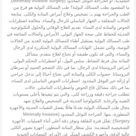
التقليدية، أو الجراحة التوغل المحدود (Minimally Invasive Surgery).
ما المقصود بطب المسالك البولية؟ طب المسالك البولية هو فرع من
الطب والجراحة يهتم بـ: تشخيص وعلاج أمراض المثانة والكلى. متابعة
الحالات المتعلقة بـ الجهاز التناسلي للرجال والنساء. معالجة اضطرابات
الحوض والمثانة لدى النساء. تقديم العلاج الوقائي والحلول التكنولوجية
الحديثة للحفاظ على صحة الجهاز البولي. الأمراض والحالات الشائعة في
طب المسالك البولية يستقبل أطباء المسالك البولية العديد من الحالات
اليومية، والتي تشمل: التهابات المسالك البولية المتكررة لدى الرجال
والنساء، والتي قد تكون طفيفة أو تحتاج لعلاج متقدم. مشاكل
المثانة مثل فرط النشاط، سلس البول، أو اضطرابات التحكم البولي.
أمراض البروستاتا لدى الرجال، بما في ذلك التضخم الحميد أو سرطان
البروستاتا. حصوات الكلى والمثانة التي تحتاج أحيانًا إلى تدخل جراحي
أو إزالة عبر التوغل المحدود. اضطرابات الحوض التناسلي لدى النساء،
بما في ذلك مشاكل قاع الحوض واضطرابات التناسلي. حالات
تتطلب جراحة دقيقة وزراعة كلى، والتي يتم تنفيذها بأعلى مستويات
التقنية والرعاية. التكنولوجيا الحديثة في التشخيص والعلاج شهد
مجال طب المسالك البولية تقدمًا هائلًا بفضل التقنيات الحديثة والأجهزة
المتطورة، منها: الجراحة التوغل المحدود (Minimally Invasive
Surgery): تقلل فترة النقاهة وتوفر دقة أعلى أثناء العمليات. الأجهزة
التشخيصية المتقدمة: مثل منظار المثانة المتطور، أجهزة تصوير الكلى
عالية الدقة، وأجهزة الكشف المبكر عن الأورام. المضادات الحيوية