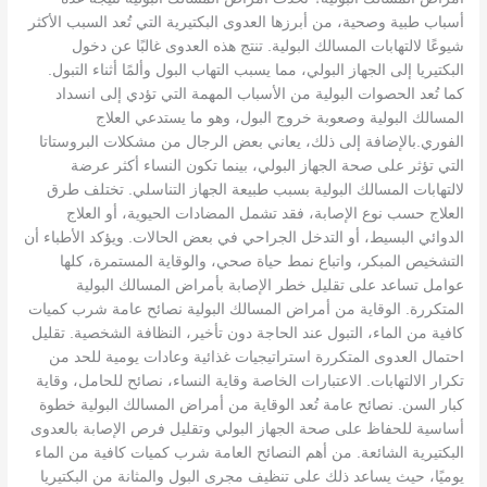
أسباب طبية وصحية، من أبرزها العدوى البكتيرية التي تُعد السبب الأكثر
شيوعًا لالتهابات المسالك البولية. تنتج هذه العدوى غالبًا عن دخول
البكتيريا إلى الجهاز البولي، مما يسبب التهاب البول وألمًا أثناء التبول.
كما تُعد الحصوات البولية من الأسباب المهمة التي تؤدي إلى انسداد
المسالك البولية وصعوبة خروج البول، وهو ما يستدعي العلاج
الفوري.بالإضافة إلى ذلك، يعاني بعض الرجال من مشكلات البروستاتا
التي تؤثر على صحة الجهاز البولي، بينما تكون النساء أكثر عرضة
لالتهابات المسالك البولية بسبب طبيعة الجهاز التناسلي. تختلف طرق
العلاج حسب نوع الإصابة، فقد تشمل المضادات الحيوية، أو العلاج
الدوائي البسيط، أو التدخل الجراحي في بعض الحالات. ويؤكد الأطباء أن
التشخيص المبكر، واتباع نمط حياة صحي، والوقاية المستمرة، كلها
عوامل تساعد على تقليل خطر الإصابة بأمراض المسالك البولية
المتكررة. الوقاية من أمراض المسالك البولية نصائح عامة شرب كميات
كافية من الماء، التبول عند الحاجة دون تأخير، النظافة الشخصية. تقليل
احتمال العدوى المتكررة استراتيجيات غذائية وعادات يومية للحد من
تكرار الالتهابات. الاعتبارات الخاصة وقاية النساء، نصائح للحامل، وقاية
كبار السن. نصائح عامة تُعد الوقاية من أمراض المسالك البولية خطوة
أساسية للحفاظ على صحة الجهاز البولي وتقليل فرص الإصابة بالعدوى
البكتيرية الشائعة. من أهم النصائح العامة شرب كميات كافية من الماء
يوميًا، حيث يساعد ذلك على تنظيف مجرى البول والمثانة من البكتيريا