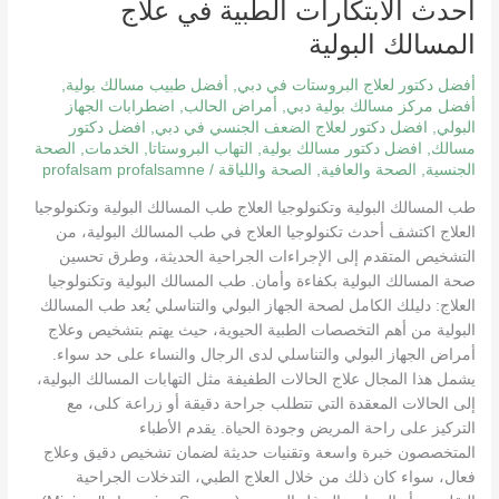
أحدث الابتكارات الطبية في علاج
العلاج
المسالك البولية
|
أحدث
أفضل دكتور لعلاج البروستات في دبي
,
أفضل طبيب مسالك بولية
,
الابتكارات
أفضل مركز مسالك بولية دبي
,
أمراض الحالب
,
اضطرابات الجهاز
الطبية
البولي
,
افضل دكتور لعلاج الضعف الجنسي في دبي
,
افضل دكتور
في
مسالك
,
افضل دكتور مسالك بولية
,
التهاب البروستاتا
,
الخدمات
,
الصحة
علاج
الجنسية
,
الصحة والعافية
,
الصحة واللياقة
/
profalsam profalsamne
المسالك
طب المسالك البولية وتكنولوجيا العلاج طب المسالك البولية وتكنولوجيا
البولية
العلاج اكتشف أحدث تكنولوجيا العلاج في طب المسالك البولية، من
التشخيص المتقدم إلى الإجراءات الجراحية الحديثة، وطرق تحسين
صحة المسالك البولية بكفاءة وأمان. طب المسالك البولية وتكنولوجيا
العلاج: دليلك الكامل لصحة الجهاز البولي والتناسلي يُعد طب المسالك
البولية من أهم التخصصات الطبية الحيوية، حيث يهتم بتشخيص وعلاج
أمراض الجهاز البولي والتناسلي لدى الرجال والنساء على حد سواء.
يشمل هذا المجال علاج الحالات الطفيفة مثل التهابات المسالك البولية،
إلى الحالات المعقدة التي تتطلب جراحة دقيقة أو زراعة كلى، مع
التركيز على راحة المريض وجودة الحياة. يقدم الأطباء
المتخصصون خبرة واسعة وتقنيات حديثة لضمان تشخيص دقيق وعلاج
فعال، سواء كان ذلك من خلال العلاج الطبي، التدخلات الجراحية