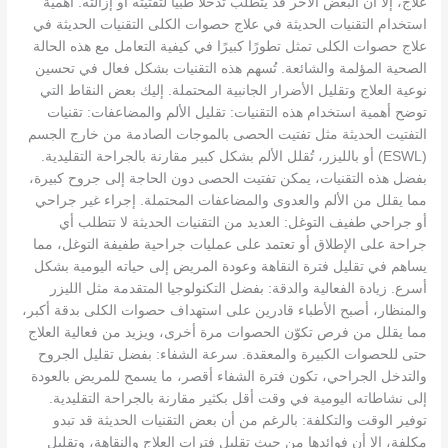
علاج، إلا أن البعض الآخر قد يتطلب تدخلًا طبيًا لتفتيته أو إزالته. أهمية
استخدام التقنيات الحديثة في علاج حصوات الكلى التقنيات الحديثة في
علاج حصوات الكلى تمثل تطورًا كبيرًا في كيفية التعامل مع هذه الحالة
الصحية المؤلمة والشائعة. تُسهم هذه التقنيات بشكل فعال في تحسين
نوعية العلاج وتقليل الأضرار الجانبية المحتملة. إليك بعض النقاط التي
توضح أهمية استخدام هذه التقنيات: تقليل الألم والمضاعفات: تقنيات
التفتيت الحديثة مثل تفتيت الحصى بالموجات الصادمة من خارج الجسم
(ESWL) أو بالليزر، تُقلل الألم بشكل كبير مقارنة بالجراحة التقليدية.
بفضل هذه التقنيات، يمكن تفتيت الحصى دون الحاجة إلى جروح كبيرة،
مما يقلل من الألم والعدوى والمضاعفات المحتملة. إجراء غير جراحي
أو جراحي طفيف التوغل: العديد من التقنيات الحديثة لا تتطلب أي
جراحة على الإطلاق أو تعتمد على عمليات جراحية طفيفة التوغل، مما
يساهم في تقليل فترة النقاهة وعودة المريض إلى حياته اليومية بشكل
أسرع. زيادة الفعالية والدقة: بفضل التكنولوجيا المتقدمة مثل الليزر
والمنظار، أصبح الأطباء قادرين على استهداف حصوات الكلى بدقة أكبر،
مما يقلل من فرص تكوّن الحصوات مرة أخرى، ويزيد من فعالية العلاج
حتى للحصوات الكبيرة والمعقدة. سرعة الشفاء: بفضل تقليل الجروح
والتدخل الجراحي، تكون فترة الشفاء أقصر، ما يسمح للمريض بالعودة
إلى نشاطاته اليومية في وقت أقل بكثير مقارنة بالجراحة التقليدية.
توفير الوقت والتكلفة: بالرغم من أن بعض التقنيات الحديثة قد تبدو
مكلفة، إلا أن فوائدها من حيث تقليل فترات العلاج والنقاهة، وتقليل