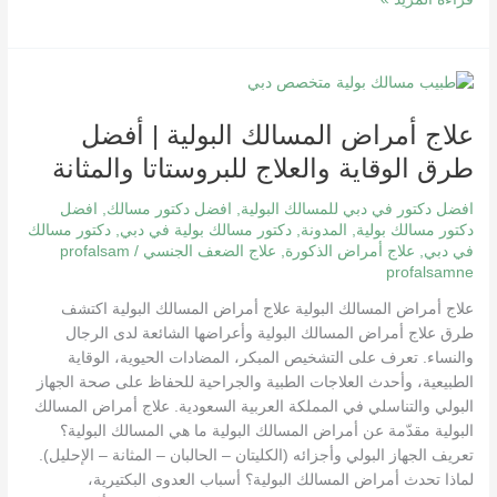
علاج
أمراض
علاج أمراض المسالك البولية | أفضل
المسالك
البولية
طرق الوقاية والعلاج للبروستاتا والمثانة
|
أفضل
افضل دكتور في دبي للمسالك البولية
,
افضل دكتور مسالك
,
افضل
طرق
دكتور مسالك بولية
,
المدونة
,
دكتور مسالك بولية في دبي
,
دكتور مسالك
في دبي
,
علاج أمراض الذكورة
,
علاج الضعف الجنسي
/
profalsam
الوقاية
profalsamne
والعلاج
للبروستاتا
علاج أمراض المسالك البولية علاج أمراض المسالك البولية اكتشف
والمثانة
طرق علاج أمراض المسالك البولية وأعراضها الشائعة لدى الرجال
والنساء. تعرف على التشخيص المبكر، المضادات الحيوية، الوقاية
الطبيعية، وأحدث العلاجات الطبية والجراحية للحفاظ على صحة الجهاز
البولي والتناسلي في المملكة العربية السعودية. علاج أمراض المسالك
البولية مقدّمة عن أمراض المسالك البولية ما هي المسالك البولية؟
تعريف الجهاز البولي وأجزائه (الكليتان – الحالبان – المثانة – الإحليل).
لماذا تحدث أمراض المسالك البولية؟ أسباب العدوى البكتيرية،