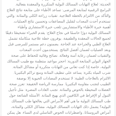
الحديثة: لعلاج التهابات المسالك البولية المتكررة والمعقدة بفعالية.
البرامج الرقمية لمتابعة المرضى: تساعد الأطباء على متابعة نتائج العلاج
والتأكد من الالتزام بالخطة العلاجية. تقنيات زراعة الكلى والمثانة: والتي
تستخدم أحدث المعدات لتقليل المضاعفات وتحسين نتائج العمليات.
أهمية خبرة الأطباء والاستشاريين تلعب خبرة الاستشاري وأطباء
المسالك البولية دورًا حاسمًا في نجاح العلاج: يقدم الخبراء تشخيصًا دقيقًا
لجميع الحالات المعقدة والطفيفة. يوفرون خطة علاجية متكاملة تشمل
العلاج الطبي والجراحة عند الحاجة. يضمنون دعم مستمر للمرضى قبل
وبعد العمليات لضمان أفضل النتائج. يستخدمون أحدث المعدات
والتقنيات لضمان رعاية آمنة وفعالة. نصائح وقائية للحفاظ على صحة
الجهاز البولي المتابعة الدورية: احجز مواعيد منتظمة مع طبيب المسالك
البولية، خاصة إذا كنت تعاني من التهابات متكررة أو مشاكل المثانة.
شرب المياه بكثرة: يساعد على تنظيف المثانة ومنع تراكم البكتيريا.
الالتزام بالعلاجات الطبية: لا تستخدم المضادات الحيوية إلا بوصفة
الطبيب لتجنب مقاومة البكتيريا. ممارسة الرياضة الخفيفة: تعزز صحة
العضلات المحيطة بالحوض والمثانة. تجنب العادات المضرة: مثل تأجيل
التبول أو الإفراط في الكافيين الذي يهيج المثانة. الأسئلة الشائعة حول
طب المسالك البولية ما هي أهم الأمراض التي يعالجها طب المسالك
البولية؟ يشمل ذلك التهابات المسالك البولية، مشاكل الكلى والمثانة،
أمراض البروستاتا، واضطرابات الحوض التناسلي لدى النساء. هل يمكن