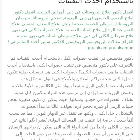
باستخدام أحدث التقنيات
في
تفتيت
أفضل دكتور لعلاج البروستات في دبي
,
أمراض الحالب
,
افضل دكتور
حصوات
لعلاج الضعف الجنسي في دبي
,
المدونة
,
تضخم البروستاتا
,
سرطان
البروستاتا
,
سرطان الخصية
,
صحة الرجل
,
علاج الضعف الجنسي
,
علاج
الكلى
العقم عند الرجال
,
علاج المثانة العصبية
,
علاج حصوات الكلى في دبي
,
باستخدام
علاج سرطان الكلى في دبي
,
علاج سرطان المثانة في دبي
,
مدونة
أحدث
القراء
,
مقالات البروفيسور البروفيسور الدكتور سمير أحمد السامرائي
/
التقنيات
profalsam profalsamne
دكتور متخصص في تفتيت حصوات الكلى باستخدام أحدث التقنيات قم
بالتعرف علي دكتور متخصص في تفتيت حصوات الكلى باستخدام أحدث
التقنيات ما هي حصوات الكلى؟ حصوات الكلى هي ترسبات صلبة تتكون
داخل الكلى نتيجة تراكم المعادن والأملاح في البول. تتشكل هذه
الحصوات عندما يكون البول مشبعاً بمواد مثل الكالسيوم، الأوكسالات،
وحمض اليوريك، مما يؤدي إلى ترسب هذه المواد وتكوين كتل صلبة.
تختلف الحصوات في حجمها وشكلها، حيث يمكن أن تكون صغيرة بحجم
حبيبات الرمل أو كبيرة بحجم كرة الغولف. غالبًا ما تبدأ الحصوات
بالتشكل داخل الكلى، ولكنها قد تنتقل عبر الجهاز البولي، مما قد يسبب
ألماً شديداً، خاصة إذا علقت في المسالك البولية. يُعتبر الألم الناتج عن
حصوات الكلى واحداً من أشد أنواع الألم التي يمكن أن يواجهها الإنسان.
على الرغم من أن بعض الحصوات الصغيرة قد تمر دون الحاجة إلى