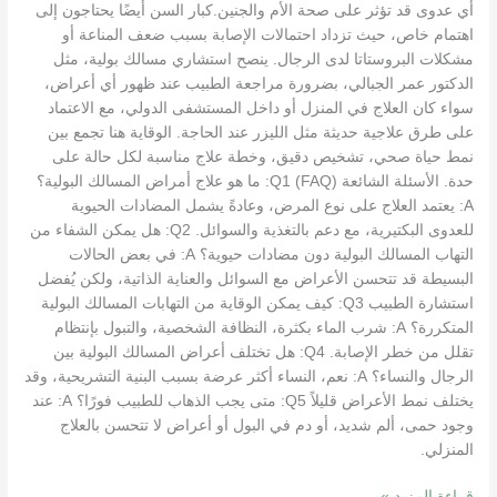
أي عدوى قد تؤثر على صحة الأم والجنين.كبار السن أيضًا يحتاجون إلى
اهتمام خاص، حيث تزداد احتمالات الإصابة بسبب ضعف المناعة أو
مشكلات البروستاتا لدى الرجال. ينصح استشاري مسالك بولية، مثل
الدكتور عمر الجبالي، بضرورة مراجعة الطبيب عند ظهور أي أعراض،
سواء كان العلاج في المنزل أو داخل المستشفى الدولي، مع الاعتماد
على طرق علاجية حديثة مثل الليزر عند الحاجة. الوقاية هنا تجمع بين
نمط حياة صحي، تشخيص دقيق، وخطة علاج مناسبة لكل حالة على
حدة. الأسئلة الشائعة (FAQ) Q1: ما هو علاج أمراض المسالك البولية؟
A: يعتمد العلاج على نوع المرض، وعادةً يشمل المضادات الحيوية
للعدوى البكتيرية، مع دعم بالتغذية والسوائل. Q2: هل يمكن الشفاء من
التهاب المسالك البولية دون مضادات حيوية؟ A: في بعض الحالات
البسيطة قد تتحسن الأعراض مع السوائل والعناية الذاتية، ولكن يُفضل
استشارة الطبيب Q3: كيف يمكن الوقاية من التهابات المسالك البولية
المتكررة؟ A: شرب الماء بكثرة، النظافة الشخصية، والتبول بإنتظام
تقلل من خطر الإصابة. Q4: هل تختلف أعراض المسالك البولية بين
الرجال والنساء؟ A: نعم، النساء أكثر عرضة بسبب البنية التشريحية، وقد
يختلف نمط الأعراض قليلاً Q5: متى يجب الذهاب للطبيب فورًا؟ A: عند
وجود حمى، ألم شديد، أو دم في البول أو أعراض لا تتحسن بالعلاج
المنزلي.
قراءة المزيد »