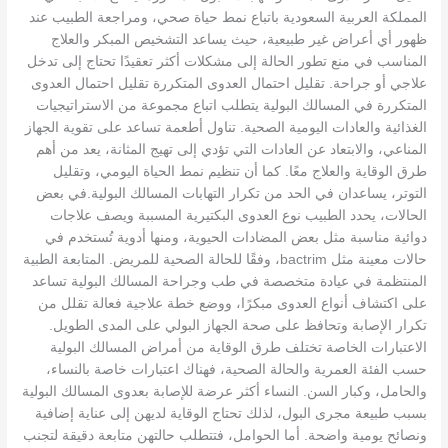
المملكة العربية السعودية باتباع نمط حياة صحي، ومراجعة الطبيب عند
ظهور أي أعراض غير طبيعية، حيث يساعد التشخيص المبكر والعلاج
المناسب في منع تطور الحالة إلى مشكلات أكثر تعقيدًا تحتاج إلى تدخل
علاجي أو جراحة. تقليل احتمال العدوى المتكررة تقليل احتمال العدوى
المتكررة في المسالك البولية يتطلب اتباع مجموعة من الاستراتيجيات
الغذائية والعادات اليومية الصحية. تناول أطعمة تساعد على تقوية الجهاز
المناعي، والابتعاد عن العادات التي تؤدي إلى تهيج المثانة، يعد من أهم
طرق الوقاية والعلاج معًا. كما أن تنظيم نمط الحياة اليومي، وتقليل
التوتر، يساعدان في الحد من تكرار التهابات المسالك البولية.في بعض
الحالات، يحدد الطبيب نوع العدوى البكتيرية المسببة ويصف علاجات
دوائية مناسبة مثل بعض المضادات الحيوية، ومنها أدوية تُستخدم في
حالات معينة مثل bactrim، وفقًا للحالة الصحية للمريض. المتابعة الطبية
المنتظمة في عيادة متخصصة في طب وجراحة المسالك البولية تساعد
على اكتشاف أنواع العدوى مبكرًا، ووضع خطة علاجية فعالة تقلل من
تكرار الإصابة وتحافظ على صحة الجهاز البولي على المدى الطويل.
الاعتبارات الخاصة تختلف طرق الوقاية من أمراض المسالك البولية
حسب الفئة العمرية والحالة الصحية، فهناك اعتبارات خاصة بالنساء،
والحامل، وكبار السن. النساء أكثر عرضة للإصابة بعدوى المسالك البولية
بسبب طبيعة مجرى البول، لذلك تحتاج الوقاية لديهن إلى عناية إضافية
ونصائح يومية واضحة. أما الحوامل، فتتطلب حالتهن متابعة دقيقة لتجنب