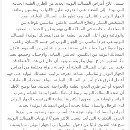
يشمل علاج أمراض المسالك البولية العديد من الطرق الطبية الحديثة
التي تهدف إلى القضاء على العدوى، تقليل الالتهاب، وتحسين وظائف
الجهاز البولي والتناسلي. ومع تطور طب المسالك البولية، أصبح
التشخيص المبكر والعلاج المناسب عاملين أساسيين للوقاية من
المضاعفات، خاصة في المملكة التي تهتم بتطوير الخدمات الصحية
والوقائية وفق أعلى المعايير الطبية. ما هي المسالك البولية؟ المسالك
البولية هي جزء أساسي من الجهاز البولي في جسم الإنسان، وتلعب
دورًا حيويًا في الحفاظ على صحة الجسم والتخلص من السموم. تتكوّن
المسالك البولية من الكليتين، الحالبين، المثانة، والإحليل، وجميعها تعمل
معًا لتنظيم إخراج البول بطريقة طبيعية. أي خلل في هذه الأعضاء قد
يؤدي إلى التهاب المسالك البولية أو الإصابة بأنواع مختلفة من أمراض
الجهاز البولي والتناسلي. تساعد معرفة تركيب المسالك البولية على فهم
أفضل لطرق علاج أمراض المسالك البولية، سواء باستخدام المضادات
الحيوية أو عبر طرق العلاج الطبية والجراحية الحديثة. كما يوضح الأطباء
أن صحة المسالك البولية ترتبط ارتباطًا مباشرًا بنمط الحياة، وشرب
الماء، والوقاية من العدوى البكتيرية الشائعة التي تصيب الجهاز البولي
لدى الرجال والنساء. لماذا تحدث أمراض المسالك البولية؟ تحدث
أمراض المسالك البولية نتيجة عدة أسباب طبية وصحية، من أبرزها
العدوى البكتيرية التي تُعد السبب الأكثر شيوعًا لالتهابات المسالك البولية.
تنتج هذه العدوى غالبًا عن دخول البكتيريا إلى الجهاز البولي، مما يسبب