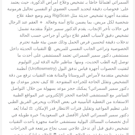
السمرائي اهتمامًا خاصًا بـ تشخيص وعلاج أمراض الذكورة، حيث يعتمد
على: فحوصات دقيقة لتحديد السبب العضوي أو النفسي تحاليل هرمونية
متقدمة أجهزة تشخيص حديثة مثل RigiScan ويتم وضع خطة علاج
شخصية لكل مريض، بما يضمن نتائج آمنة وفعالة. 🔹 العقم عند الرجال
في حالات تأخر الإنجاب، يقدم الدكتور سمير حلولًا متقدمة تشمل:
تشخيص دقيق لأسباب العقم علاج دوائي أو جراحي حسب الحالة
تدخلات دقيقة لتحسين فرص الحمل وذلك ضمن بيئة طبية تحترم
الخصوصية وتراعي الجانب النفسي للمريض. 🤖 التقنيات الحديثة داخل
مستشفى دكتور سمير السمرائي تعتمد المستشفى على أحدث ما
توصل إليه الطب الحديث، ومنها: مناظير عالية الدقة ليزر الثوليوم
لتفتيت الحصوات أجهزة قياس تدفق البول (Uroflowmetry) أنظمة
تشخيص متقدمة لأمراض البروستاتا والمثانة هذه التقنيات ترفع من دقة
التشخيص وتقلل الحاجة للجراحة المفتوحة. 📅 كيف تحجز موعدك مع
دكتور سمير السمرائي؟ يمكنك حجز موعد بسهولة من خلال: التواصل
المباشر مع المستشفى الخاصة الحجز الإلكتروني عبر المواقع الطبية
الاستفادة من التغطية التأمينية في بعض الحالات ويحرص الفريق الطبي
على تنظيم المواعيد وتقليل فترات الانتظار قدر الإمكان. ⚖️ لماذا يُعد
دكتور سمير السمرائي الخيار الأفضل في السعودية؟ خبرة طويلة في
أدق تخصصات المسالك البولية مستشفى خاصة مجهزة بأحدث التقنيات
تشخيص دقيق قبل أي تدخل علاجي نسب نجاح مرتفعة في الجراحات
المعقدة متابعة دقيقة بعد العلاج والجراحة 🧾 الخلاصة إذا كنت تبحث