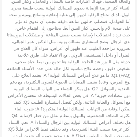
والحالة الصحية، فهناك اعتبارات خاصة بالنساء، والحامل، وكبار السن.
النساء أكثر عرضة للإصابة بعدوى المسالك البولية بسبب طبيعة مجرى
البول، لذلك تحتاج الوقاية لديهن إلى عناية إضافية ونصائح يومية واضحة.
أما الحوامل، فتتطلب حالتهن متابعة دقيقة لتجنب أي عدوى قد تؤثر
على صحة الأم والجنين. كبار السن أيضًا يحتاجون إلى اهتمام خاص،
حيث تزداد احتمالات الإصابة بسبب ضعف المناعة أو مشكلات البروستاتا
لدى الرجال. ينصح استشاري مسالك بولية، مثل الدكتور عمر الجبالي،
بضرورة مراجعة الطبيب عند ظهور أي أعراض، سواء كان العلاج في
المنزل أو داخل المستشفى الدولي، مع الاعتماد على طرق علاجية
حديثة مثل الليزر عند الحاجة. الوقاية هنا تجمع بين نمط حياة صحي،
تشخيص دقيق، وخطة علاج مناسبة لكل حالة على حدة. الأسئلة الشائعة
(FAQ) Q1: ما هو علاج أمراض المسالك البولية؟ A: يعتمد العلاج على
نوع المرض، وعادةً يشمل المضادات الحيوية للعدوى البكتيرية، مع دعم
بالتغذية والسوائل. Q2: هل يمكن الشفاء من التهاب المسالك البولية
دون مضادات حيوية؟ A: في بعض الحالات البسيطة قد تتحسن الأعراض
مع السوائل والعناية الذاتية، ولكن يُفضل استشارة الطبيب Q3: كيف
يمكن الوقاية من التهابات المسالك البولية المتكررة؟ A: شرب الماء
بكثرة، النظافة الشخصية، والتبول بإنتظام تقلل من خطر الإصابة. Q4:
هل تختلف أعراض المسالك البولية بين الرجال والنساء؟ A: نعم، النساء
أكثر عرضة بسبب البنية التشريحية، وقد يختلف نمط الأعراض قليلاً Q5:
متى يجب الذهاب للطبيب فورًا؟ A: عند وجود حمى، ألم شديد، أو دم