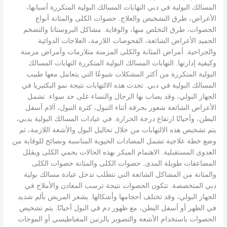
المسالك البولية في دبي التهابات المسالك البولية المتكررة أسبابها،
الأعراض، طرق التشخيص والعلاج. حصوات الكلى والمثانة أنواع
الحصوات، طرق التخلص منها، والوقاية. مشاكل البروستاتا والتضخم
الحميد الأعراض الشائعة، الفحوصات اللازمة، العلاجات الدوائية
والجراحية. أمراض المثانة والكلى المزمنة متلازمات وأمراض مزمنة
وكيفية إدارتها. التهابات المسالك البولية المتكررة التهابات المسالك
البولية المتكررة من أكثر المشكلات شيوعًا التي يتعامل معها طبيب
المسالك البولية في دبي. تحدث هذه الالتهابات نتيجة نمو البكتيريا في
الجهاز البولي، وقد يصاب بها الرجال والنساء على حد سواء. تشمل
الأعراض الشائعة شعور بحرقة أثناء التبول، كثرة التبول، آلام أسفل
البطن، وأحيانًا ارتفاع درجة الحرارة. في عيادات المسالك البولية بدبي،
يتم تشخيص هذه الالتهابات من خلال تحاليل البول والأشعة اللازمة، ثم
وضع خطة علاجية تشمل المضادات الحيوية المناسبة ونصائح للوقاية من
العدوى المستقبلية. الاهتمام المبكر بهذه الحالات يحمي الكلى ويقلل
المضاعفات طويلة المدى. حصوات الكلى والمثانة حصوات الكلى
والمثانة من المشاكل الشائعة التي تتطلب تدخل عيادة مسالك بولية
دبي المتخصصة. تتكون الحصوات نتيجة ترسب المعادن والأملاح في
الجهاز البولي، وقد تختلف أحجامها وأشكالها. يشعر المريض بألم شديد
في الظهر أو أسفل البطن، مع ظهور دم في البول أحيانًا. يتم تشخيص
الحصوات باستخدام الأشعة والتصوير بالرنين المغناطيسي أو الموجات