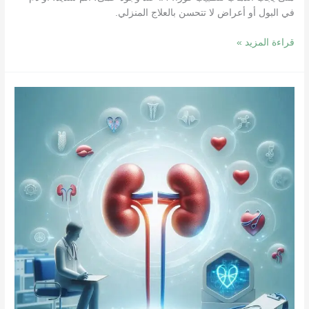
في البول أو أعراض لا تتحسن بالعلاج المنزلي.
قراءة المزيد »
أفضل
عيادة
مسالك
بولية
في
دبي
–
علاج
التهابات
الجهاز
البولي
والكلى