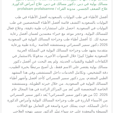
علاج
مسالك بولية في دبي
,
دكتور مسالك في دبي
,
علاج أمراض الذكورة
,
المسالك
علاج الضعف الجنسي
,
مدونة القراء
/
profalsam profalsamne
البولية
أفضل الأطباء في طب البوليات بالسعوديه أفضل الأطباء في طب
البوليات بالسعوديه اكتشف قائمة أفضل الأطباء المتخصصين في طب
البوليات في السعودية. احصل على استشارات طبية دقيقة، وعلاج فعال
للمسالك البولية، وحجز موعد مع خبراء معتمدين لضمان أفضل رعاية
صحية لك. 🥇 أفضل أطباء طب وجراحة المسالك البولية في السعودية
2026 دكتور سمير السمرائي ومستشفته الخاصة: ريادة طبية ورعاية
متقدمة يشهد طب وجراحة المسالك البولية في المملكة العربية
السعودية تطورًا كبيرًا خلال السنوات الأخيرة، مدفوعًا بالاستثمار في
الكفاءات الطبية والتقنيات الحديثة. ولم يعد البحث عن أفضل دكتور
مسالك بولية يقتصر على الاسم فقط، بل أصبح مرتبطًا بخبرة الطبيب،
دقة التشخيص، وتكامل الخدمات داخل المستشفى.وفي هذا المشهد
الطبي المتقدم، يبرز دكتور سمير السمرائي كأحد أفضل وأشهر أطباء
المسالك البولية في السعودية، من خلال خبرته الطويلة، ومستشفته
الخاصة المتخصصة التي تُعد من المراكز الرائدة في هذا المجال عام
2026. 👨‍⚕️ من هو دكتور سمير السمرائي؟ يُعد دكتور سمير السمرائي
من الأسماء البارزة في طب وجراحة المسالك البولية وأمراض الذكورة
داخل المملكة، حيث يمتلك خبرة واسعة في التعامل مع الحالات
البسيطة والمعقدة على حد سواء.تميّز الدكتور سمير بنهجه العلاجي