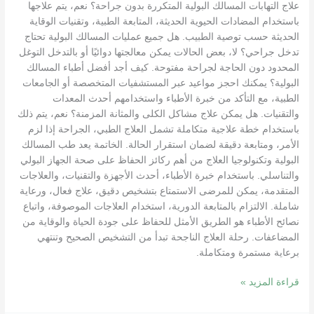
علاج التهابات المسالك البولية المتكررة بدون جراحة؟ نعم، يتم علاجها
باستخدام المضادات الحيوية الحديثة، المتابعة الطبية، وتقنيات الوقاية
الحديثة حسب توصية الطبيب. هل جميع عمليات المسالك البولية تحتاج
تدخل جراحي؟ لا، بعض الحالات يمكن معالجتها دوائيًا أو بالتدخل التوغل
المحدود دون الحاجة لجراحة مفتوحة. كيف أجد أفضل أطباء المسالك
البولية؟ يمكنك احجز مواعيد عبر المستشفيات المتخصصة أو الجامعات
الطبية، مع التأكد من خبرة الأطباء واستخدامهم أحدث المعدات
والتقنيات. هل يمكن علاج مشاكل الكلى والمثانة المزمنة؟ نعم، يتم ذلك
باستخدام خطة علاجية متكاملة تشمل العلاج الطبي، الجراحة إذا لزم
الأمر، ومتابعة دقيقة لضمان استقرار الحالة. الخاتمة يعد طب المسالك
البولية وتكنولوجيا العلاج من أهم ركائز الحفاظ على صحة الجهاز البولي
والتناسلي. باستخدام خبرة الأطباء، أحدث الأجهزة والتقنيات، والعلاجات
المتقدمة، يمكن للمرضى الاستمتاع بتشخيص دقيق، علاج فعال، ورعاية
شاملة. الالتزام بالمتابعة الدورية، استخدام العلاجات الموصوفة، واتباع
نصائح الأطباء هو الطريق الأمثل للحفاظ على جودة الحياة والوقاية من
المضاعفات. رحلة العلاج الناجحة تبدأ من التشخيص الصحيح وتنتهي
برعاية مستمرة ومتكاملة.
قراءة المزيد »