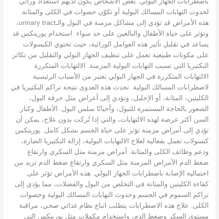
باضطرابات الجهاز البولي. بعض الأشخاص يكون لديهم استعداد وراثي
لحدوث التهابات المسالك البولية أو تكوّن حصوات في الكلى والمثانة.
هذه الأمراض قد تؤدي إلى مشاكل مزمنة في البول والـurinary tract،
وتؤثر على حياة الأطفال والبالغين على حد سواء. استخدام يورينكس قد
يساعد في تقليل تأثير هذه العوامل الوراثية، حيث تحتوي الكبسولات
على مكونات طبيعية تعمل على تنظيف الجهاز البولي والتقليل من تكاثر
البكتيريا التي تسبب التهابات البولية المزمنة. الالتهابات المتكررة
الالتهابات المتكررة في الجهاز البولي تعتبر من الأسباب الرئيسية
لاضطرابات المسالك البولية. تحدث هذه العدوى نتيجة تراكم البكتيريا في
الكليتين، المثانة، أو الإحليل، وتؤدي إلى أعراض مثل حرقة البول،
الشعور بالحاجة المستمرة للتبول، وأحيانًا سلس البول. الأطفال وكبار
السن أكثر عرضة لهذه الالتهابات، والتي إذا تُركت بدون علاج، يمكن أن
تؤدي إلى أمراض مزمنة تؤثر على حياة الجسم بشكل كامل. يورينكس
كبسولات تعمل بفعالية لعلاج الالتهابات البولية، إزالة البكتيريا الضارة،
ودعم وظائف الكلى والمثانة. أمراض مزمنة مثل السكري وارتفاع
ضغط الدم الأمراض المزمنة مثل السكري وارتفاع ضغط الدم تزيد من
احتمالية الإصابة باضطرابات الجهاز البولي. هذه الأمراض تؤثر على
كفاءة الكليتين والمثانة في التخلص من البول والفضلات، مما يؤدي إلى
تراكم السموم في الجسم وحدوث التهابات المسالك البولية وحصوات
الكلى. علاج هذه الاضطرابات يتطلب اتباع نظام غذائي صحي، مراقبة
مستوى السكر وضغط الدم، واستخدام مكملات مثل يورينكس التي