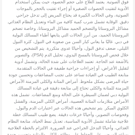
فوق الصوتية. يعتمد العلاج على حجم الحصوة، حيث يمكن استخدام
الأدوية لتفتيت الحصوات الصغيرة أو إجراء تفتيت بالحجر بالموجات
الصوتية، وفي الحالات الكبيرة قد يحتاج المريض إلى تدخل جراحي
دقيق. الوقاية تشمل شرب كمية كافية من الماء وتعديل النظام الغذائي.
مشاكل البروستاتا والتضخم الحميد مشاكل البروستاتا، وخاصة تضخم
البروستاتا الحميد، من أبرز الحالات التي يتابعها أطباء المسالك البولية
في دبي. غالبًا ما يعاني كبار السن من صعوبة في التبول، كثرة التبول
الليلي، ضعف تدفق البول، وأحيانًا عدوى متكررة. يتم التشخيص من
خلال فحص البروستاتا بالمسح اليدوي، تحليل الدم (PSA)، والتصوير
بالأشعة عند الحاجة. تعتمد العلاجات على شدة الحالة، وتشمل أدوية
لتقليل الأعراض، أو إجراءات جراحية طفيفة في الحالات المتقدمة.
متابعة الطبيب في العيادة تساعد على تجنب المضاعفات وتحسين جودة
حياة المرضى بشكل ملحوظ. أمراض المثانة والكلى المزمنة الأمراض
المزمنة للمثانة والكلى تحتاج إلى متابعة دقيقة في عيادة المسالك
البولية دبي لضمان السيطرة على الحالة ومنع المضاعفات. تشمل هذه
الأمراض متلازمات المثانة العصبية، أمراض الكلى المزمنة، والفشل
الكلوي المبكر. يتم تشخيص هذه الحالات عبر اختبارات الدم والبول،
وفحوصات التصوير، وأحيانًا خزعات دقيقة. يضع طبيب المسالك خطة
علاجية شاملة تشمل الأدوية المناسبة، تعديل نمط الحياة، متابعة النظام
الغذائي، وأحيانًا التدخل الجراحي عند الضرورة. الالتزام بالخطة العلاجية
يساعد المرضى على الحفاظ على وظائف الكلى والمثانة وتحسين جودة