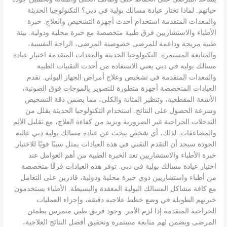
حياتهم. لماذا تختار عيادة مسالك بولية في دبي؟ التكنولوجيا الحديثة
والمعدات المتقدمة استخدام أحدث أجهزة التشخيص والعلاج. خبرة
الأطباء والاستشاريين فرق طبية متخصصة مع خبرة محلية ودولية. بيئة
طبية مريحة وداعمة للمرضى خصوصية المرضى، الراحة النفسية،
والمتابعة المستمرة. التكنولوجيا الحديثة والمعدات المتقدمة اختيار عيادة
مسالك بولية في دبي يعني الاستفادة من أحدث التقنيات الطبية
والمعدات المتقدمة في تشخيص وعلاج أمراض الجهاز البولي. تقدم
العيادات المتخصصة أجهزة متطورة للتصوير بالموجات فوق الصوتية،
الأشعة المقطعية، وتنظير المثانة والكلى، مما يضمن دقة التشخيص
وسرعة الحصول على النتائج. استخدام التكنولوجيا الحديثة يقلل من
التدخلات الجراحية غير الضرورية ويزيد من كفاءة العلاج، مع تقليل الألم
والمضاعفات. لذلك، أي شخص يبحث عن عيادة مسالك بولية دبي عالية
الجودة سيجد أن التقدم التقني في هذه العيادات يمثل سببًا قويًا للاختيار.
خبرة الأطباء والاستشاريين تعد الخبرة الطبية من أهم العوامل عند
اختيار عيادة مسالك بولية في دبي. توفر هذه العيادات فرقًا متخصصة
من أطباء واستشاريين ذوي خبرة محلية ودولية، قادرين على التعامل
مع كافة مشاكل المسالك البولية المعقدة والبسيطة. الأطباء يستخدمون
خبرتهم الطويلة في وضع خطط علاجية دقيقة، وإجراء العمليات
الجراحية المتقدمة إذا لزم الأمر. وجود فريق طبي متمرس يطمئن
المرضى ويضمن لهم متابعة مستمرة وتحقيق أفضل النتائج العلاجية،