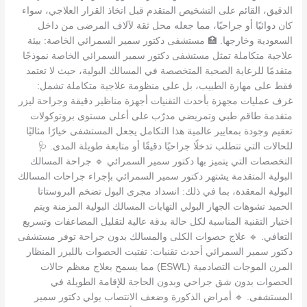
الدقيق، القائم على التشخيص المتقدم قبل اتخاذ القرار العلاجي، سواء
كان دوائيًا أو جراحيًا، مما جعله محل ثقة لآلاف المرضى من داخل
السعودية وخارجها. 🏥 مستشفى دكتور سمير السمرائي الخاصة: بيئة
علاجية متكاملة تمثل مستشفى دكتور سمير السمرائي الخاصة نموذجًا
متقدمًا للرعاية الصحية المتخصصة في المسالك البولية، حيث لا تعتمد
فقط على مهارة الطبيب، بل على منظومة علاجية متكاملة تشمل:
غرف عمليات مجهزة بأحدث التقنيات أجهزة مناظير دقيقة وجراحة ليزر
متقدمة طاقم طبي وتمريضي مدرّب على أعلى مستوى بروتوكولات
تعقيم وجودة بمعايير عالمية هذا التكامل يجعل المستشفى خيارًا مثاليًا
للحالات التي تتطلب تدخلًا جراحيًا دقيقًا أو متابعة طويلة المدى. 🩺
التخصصات التي يتميز بها دكتور سمير السمرائي 🔹 جراحة المسالك
البولية المتقدمة يشتهر دكتور سمير السمرائي بإجراء جراحات المسالك
البولية المعقدة، بما في ذلك: انسداد مجرى البول تضخم البروستاتا
الحميد تشوهات الجهاز البولي التهابات المسالك البولية المزمنة ويتم
اختيار التقنية المناسبة لكل حالة بدقة عالية لتقليل المضاعفات وتسريع
التعافي. 🔹 علاج حصوات الكلى والمسالك بدون جراحة توفر مستشفى
دكتور سمير السمرائي أحدث تقنيات: تفتيت الحصوات بالليزر المنظار
المرن الموجات التصادمية (ESWL) مما يسمح بعلاج معظم حالات
الحصوات بدون شق جراحي وبدون الحاجة للإقامة الطويلة في
المستشفى. 🔹 أمراض الذكورة وضعف الانتصاب يولي دكتور سمير