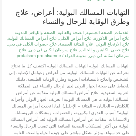
المسالك
التهابات المسالك البولية: أعراض، علاج
البولية:
أعراض،
وطرق الوقاية للرجال والنساء
علاج
وطرق
الخدمات
,
الصحة الجنسية
,
الصحة والعافية
,
الصحة واللياقة
,
المدونة
,
الوقاية
علاج أمراض الذكورة
,
علاج أمراض الكلى
,
علاج أمراض المسالك البولية
,
علاج الارتجاع البولي
,
علاج المثانة العصبية
,
علاج حصوات الكلى في دبي
,
للرجال
علاج حصي الكليتين و الحالب
,
علاج سرطان الكلى في دبي
,
علاج
والنساء
سرطان المثانة في دبي
,
مدونة القراء
/
profalsam profalsamne
التهابات المسالك البوليه التهابات المسالك البوليه اكتشف كل ما تحتاج
معرفته عن التهابات المسالك البولية، من أعراض وعوامل الإصابة، إلى
التشخيص والعلاج بالمضادات الحيوية وطرق الوقاية الطبيعية. دليلك
للحفاظ على صحة الجهاز البولي لدى الرجال والنساء في المملكة
العربية السعودية. علاج أمراض المسالك البولية مقدّمة عن أمراض
المسالك البولية ما هي المسالك البولية؟ تعريف الجهاز البولي وأجزائه
(الكليتان – الحالبان – المثانة – الإحليل). لماذا تحدث أمراض المسالك
البولية؟ أسباب العدوى البكتيرية، والحصوات، ومشكلات البروستاتا،
والانسدادات. مقدّمة عن أمراض المسالك البولية تُعد أمراض المسالك
البولية من أكثر المشكلات الصحية الشائعة التي تصيب الرجال والنساء
على حد سواء، وتؤثر بشكل مباشر على جودة الحياة والصحة العامة.