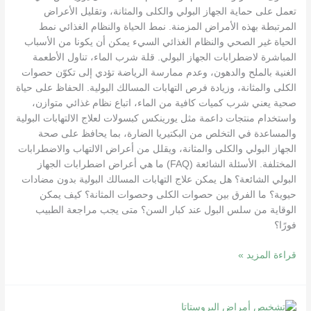
تعمل على حماية الجهاز البولي والكلى والمثانة، وتقليل الأعراض
المرتبطة بهذه الأمراض المزمنة. نمط الحياة والنظام الغذائي نمط
الحياة غير الصحي والنظام الغذائي السيء يمكن أن يكونا من الأسباب
المباشرة لاضطرابات الجهاز البولي. قلة شرب الماء، تناول الأطعمة
الغنية بالملح والدهون، وعدم ممارسة الرياضة تؤدي إلى تكوّن حصوات
الكلى والمثانة، وزيادة فرص التهابات المسالك البولية. الحفاظ على حياة
صحية يعني شرب كميات كافية من الماء، اتباع نظام غذائي متوازن،
واستخدام منتجات داعمة مثل يورينكس كبسولات لعلاج الالتهابات البولية
والمساعدة في التخلص من البكتيريا الضارة، بما يحافظ على صحة
الجهاز البولي والكلى والمثانة، ويقلل من أعراض الالتهاب والاضطرابات
المختلفة. الأسئلة الشائعة (FAQ) ما هي أعراض اضطرابات الجهاز
البولي الشائعة؟ هل يمكن علاج التهابات المسالك البولية بدون مضادات
حيوية؟ ما الفرق بين حصوات الكلى وحصوات المثانة؟ كيف يمكن
الوقاية من سلس البول عند كبار السن؟ متى يجب مراجعة الطبيب
فورًا؟
قراءة المزيد »
التهابات