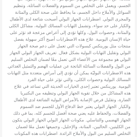
الجسم، ويعمل على التخلص من السموم والفضلات السائلة، وتنظيم
السوائل والأملاح داخل الجسم، ما يحافظ على صحة الكلى والمثانة
والمجرى البولي. اضطرابات الجهاز البولي أصبحت شائعة لدى الأطفال
والكبار على حد سواء، وتشمل التهابات المسالك البولية، مشاكل الكلى
والمثانة، وحصوات البول، وكلها تؤدي إلى أعراض مزعجة قد تؤثر على
حياة الإنسان اليومية. علاج هذه الاضطرابات أصبح أكثر سهولة بفضل
منتجات مثل يورينكس كبسولات التي تعمل على دعم صحة الجهاز
البولي وتقليل التهابات البولية بشكل فعال. تعريف الجهاز البولي الجهاز
البولي هو مجموعة من الأعضاء التي تعمل معًا لضمان التخلص السليم
من البول والفضلات السائلة الناتجة عن عمليات الهضم والتمثيل الغذائي.
هذه الاضطرابات البوليّة يمكن أن تؤدي إلى أمراض متعددة مثل التهابات
المسالك البولية وحصوات الكلى، والتي تؤثر على حياة الفرد
اليومية. يورينكس تعتبر إحدى الخيارات الحديثة التي تساعد في علاج
هذه المشاكل من خلال تقوية الجهاز البولي وتنظيفه من البكتيريا
الضارة، وتقليل فرص الإصابة بالأمراض البولية الشائعة لدى الأطفال
والكبار. الجهاز البولي يعتبر خط الدفاع الأول للجسم ضد السموم
والفضلات، والحفاظ عليه يعني صحة أفضل للجسم كله، بما في ذلك
الجهاز الهضمي والتناسلي. مكونات الجهاز البولي الجهاز البولي يتكون
من الكليتين، الحالبين، المثانة، والإحليل، وجميعها تعمل معًا لضمان
التخلص السليم من البول والأملاح الزائدة. اضطرابات هذه المكونات