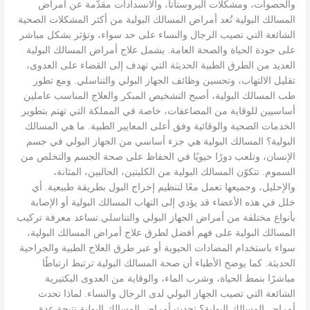
والحصوات، ومشكلات البروستاتا، والانسدادات مقدّمة عن أمراض
المسالك البولية تُعد أمراض المسالك البولية من أكثر المشكلات الصحية
الشائعة التي تصيب الرجال والنساء على حد سواء، وتؤثر بشكل مباشر
على جودة الحياة والصحة العامة. يشمل علاج أمراض المسالك البولية
العديد من الطرق الطبية الحديثة التي تهدف إلى القضاء على العدوى،
تقليل الالتهاب، وتحسين وظائف الجهاز البولي والتناسلي. ومع تطور
طب المسالك البولية، أصبح التشخيص المبكر والعلاج المناسب عاملين
أساسيين للوقاية من المضاعفات، خاصة في المملكة التي تهتم بتطوير
الخدمات الصحية والوقائية وفق أعلى المعايير الطبية. ما هي المسالك
البولية؟ المسالك البولية هي جزء أساسي من الجهاز البولي في جسم
الإنسان، وتلعب دورًا حيويًا في الحفاظ على صحة الجسم والتخلص من
السموم. تتكوّن المسالك البولية من الكليتين، الحالبين، المثانة،
والإحليل، وجميعها تعمل معًا لتنظيم إخراج البول بطريقة طبيعية. أي
خلل في هذه الأعضاء قد يؤدي إلى التهاب المسالك البولية أو الإصابة
بأنواع مختلفة من أمراض الجهاز البولي والتناسلي.تساعد معرفة تركيب
المسالك البولية على فهم أفضل لطرق علاج أمراض المسالك البولية،
سواء باستخدام المضادات الحيوية أو عبر طرق العلاج الطبية والجراحية
الحديثة. كما يوضح الأطباء أن صحة المسالك البولية ترتبط ارتباطًا
مباشرًا بنمط الحياة، وشرب الماء، والوقاية من العدوى البكتيرية
الشائعة التي تصيب الجهاز البولي لدى الرجال والنساء. لماذا تحدث
أمراض المسالك البولية؟ تحدث أمراض المسالك البولية نتيجة عدة