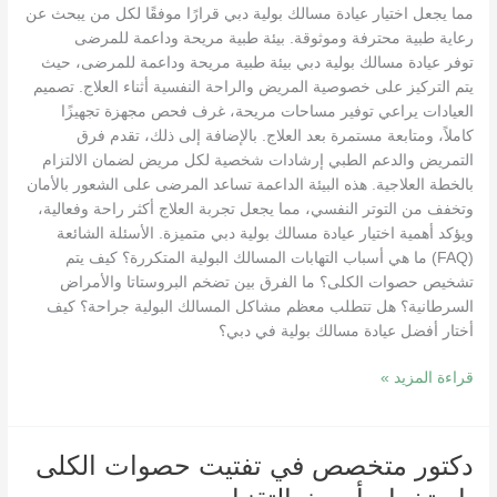
مما يجعل اختيار عيادة مسالك بولية دبي قرارًا موفقًا لكل من يبحث عن
رعاية طبية محترفة وموثوقة. بيئة طبية مريحة وداعمة للمرضى
توفر عيادة مسالك بولية دبي بيئة طبية مريحة وداعمة للمرضى، حيث
يتم التركيز على خصوصية المريض والراحة النفسية أثناء العلاج. تصميم
العيادات يراعي توفير مساحات مريحة، غرف فحص مجهزة تجهيزًا
كاملاً، ومتابعة مستمرة بعد العلاج. بالإضافة إلى ذلك، تقدم فرق
التمريض والدعم الطبي إرشادات شخصية لكل مريض لضمان الالتزام
بالخطة العلاجية. هذه البيئة الداعمة تساعد المرضى على الشعور بالأمان
وتخفف من التوتر النفسي، مما يجعل تجربة العلاج أكثر راحة وفعالية،
ويؤكد أهمية اختيار عيادة مسالك بولية دبي متميزة. الأسئلة الشائعة
(FAQ) ما هي أسباب التهابات المسالك البولية المتكررة؟ كيف يتم
تشخيص حصوات الكلى؟ ما الفرق بين تضخم البروستاتا والأمراض
السرطانية؟ هل تتطلب معظم مشاكل المسالك البولية جراحة؟ كيف
أختار أفضل عيادة مسالك بولية في دبي؟
قراءة المزيد »
دكتور
دكتور متخصص في تفتيت حصوات الكلى
متخصص