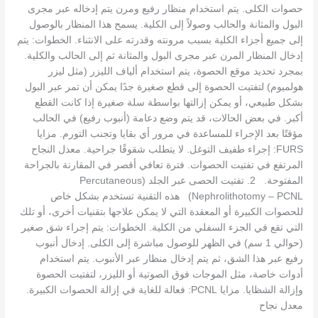
حصوات الكلى. يتم استخدام منظار رفيع ومرن يتم إدخاله عبر مجرى
البول والمثانة والحالب وصولاً إلى الكلية. يسمح هذا المنظار بالوصول
إلى جميع أجزاء الكلية بسبب مرونته وقدرته على الانثناء. الخطوات: يتم
إدخال المنظار المرن عبر مجرى البول والمثانة ثم إلى الحالب والكلية.
بمجرد تحديد موقع الحصوة، يتم استخدام ألياف الليزر (مثل ليزر
هولميوم) لتفتيت الحصوة إلى قطع صغيرة جدًا يمكن أن تمر عبر البول
بشكل طبيعي، أو يمكن إزالتها بواسطة سلة صغيرة إذا كانت القطع
أكبر. في بعض الحالات، قد يتم وضع دعامة (أنبوب رفيع) في الحالب
مؤقتًا بعد الإجراء للمساعدة في مرور أي بقايا وتجنب التورم. مزايا
FURS: إجراء طفيف التوغل. لا يتطلب شقوقًا جراحية. معدل النجاح
المرتفع في تفتيت الحصوات. فترة تعافي أقصر في المقارنة بالجراحة
المفتوحة. 2. تفتيت الحصى عبر الجلد (Percutaneous
Nephrolithotomy – PCNL) هذه التقنية تستخدم بشكل خاص
للحصوات الكبيرة أو المعقدة التي لا يمكن علاجها بتقنيات أخرى، أو تلك
التي تقع في الجزء السفلي من الكلية. الخطوات: يتم إجراء شق صغير
(حوالي 1 سم) في الظهر للوصول مباشرة إلى الكلى. إدخال أنبوب
رفيع عبر هذا الشق، ثم يتم إدخال منظار عبر الأنبوب. يتم استخدام
أدوات خاصة، مثل الموجات فوق الصوتية أو الليزر، لتفتيت الحصوة
وإزالة الشظايا. مزايا PCNL: فعالة للغاية في إزالة الحصوات الكبيرة.
معدل نجاح