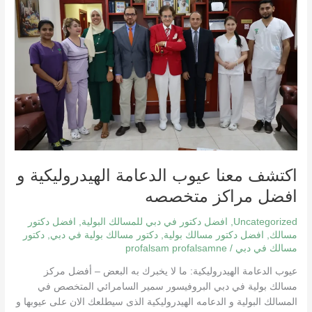
الدعامة
الهيدروليكية
و
افضل
مراكز
متخصصه
اكتشف معنا عيوب الدعامة الهيدروليكية و
افضل مراكز متخصصه
Uncategorized
,
افضل دكتور في دبي للمسالك البولية
,
افضل دكتور
مسالك
,
افضل دكتور مسالك بولية
,
دكتور مسالك بولية في دبي
,
دكتور
مسالك في دبي
/
profalsam profalsamne
عيوب الدعامة الهيدروليكية: ما لا يخبرك به البعض – أفضل مركز
مسالك بولية في دبي البروفيسور سمير السامرائي المتخصص في
المسالك البولية و الدعامه الهيدروليكية الذى سيطلعك الان على عيوبها و