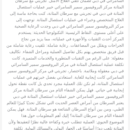
السامرائي في دبي لضمان تلقي العلاج الأمثل. تجربتي مع سرطان
المثانة مركز البروفيسور سمير السامرائي خبير عمليات استئصال
المثانة في دبي في تجربتي مع سرطان المثانة، كنت بحاجة ماسة إلى
العلاج المتخصص وخبراء في عمليات استئصال المثانة. توجهت إلى
مركز البروفيسور سمير السامرائي في دبي وجدت الرعاية الصحية
على أعلى مستوى. النقاط الرئيسية: التكنولوجيا الحديثة: يستخدم
المركز أحدث التقنيات والأجهزة في عملياته، مما يزيد من نجاح
الجراحات ويقلل من المضاعفات. رعاية شاملة: تلقيت رعاية شاملة من
قبل فريق متخصص يهتم بكل تفاصيل العملية ومراحل الشفاء. تكاليف
معقولة: على الرغم من التقنيات المتطورة والخدمات المتميزة، كانت
تكلفة عملية استئصال المثانة في مركز البروفيسور سمير السامرائي
في دبي معقولة وملائمة. باختصار، تجربتي في مركز البروفيسور سمير
السامرائي كانت إيجابية للغاية. استعادتي بفضل خبرتهم في عمليات
استئصال المثانة، لم تكن تلك العملية مجرد تحدي بل كانت نقطة تحول
إيجابية في حياتي. فهل يمكن الشفاء التام من سرطان المثانة مركز
البروفيسور سمير السامرائي خبير عمليات استئصال المثانة في دبي
يعتبر السرطان من أمراض العصر الحديث التي تشكل تحديًا كبيرًا للعالم
الطبي، ومن بين أنواع السرطان الشائعة هو سرطان المثانة. فهل يمكن
الشفاء التام من سرطان المثانة؟ إليك أهم المعلومات حول هذا
الموضوع الحيوي: العملية تتطلب خبرة وكفاءة عالية نظرًا لتعقيدها ولأن
المثانة تلعب دورًا أساسيًا في الجهاز البولي والمسالك البولية. تكلفة