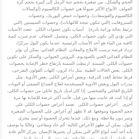
الحجم والشكل، من صغيرة بحجم حبة الرمل إلى كبيرة بحجم كرة
الجولف. الأنواع الأكثر شيوعًا هي حصوات الكالسيوم (أوكسالات
الكالسيوم والفوسفات)، وحصوات حمض اليوريك، وحصوات
الستروفايت (التي تتكون نتيجة للالتهابات)، وحصوات السيستين (التي
ترتبط بحالة وراثية نادرة). أسباب تكون حصوات الكلى تتعدد الأسباب
التي تؤدي إلى تكون حصوات الكلى، وتشمل: الجفاف: عدم شرب كمية
كافية من الماء هو أحد الأسباب الرئيسية. عندما يكون البول مركزًا،
تزداد فرصة ترسب الأملاح والمعادن. النظام الغذائي: يمكن أن يؤثر
النظام الغذائي الغني بالصوديوم، البروتين الحيواني، والسكر على تكوين
حصوات الكلى. السمنة: ارتبطت السمنة بارتفاع خطر الإصابة بحصوات
الكلى. بعض الحالات الطبية: مثل داء كرون، التهاب القولون التقرحي،
فرط نشاط الغدد الدرقية، وبعض أمراض الكلى. بعض الأدوية: مثل
مدرات البول وبعض الأدوية المستخدمة لعلاج الصداع النصفي أو النوبات.
التاريخ العائلي والشخصي: إذا كان لديك تاريخ عائلي من حصوات الكلى،
أو إذا كنت قد عانيت منها من قبل، فأنت أكثر عرضة للإصابة بها مرة
أخرى. أعراض حصوات الكلى تعتمد أعراض حصوات الكلى على
حجم الحصوة وموقعها. قد لا تظهر أي أعراض على الحصوات الصغيرة
وتمر دون ملاحظة. ومع ذلك، عندما تتحرك الحصوة أو تسد مجرى
البول، يمكن أن تظهر الأعراض التالية: ألم حاد ومفاجئ: وغالبًا ما يوصف
بأنه أحد أشد أنواع الألم التي يمكن أن يختبرها الإنسان. يتركز الألم عادة
في الجانب أو الظهر، تحت الأضلاع، وقد ينتشر إلى أسفل البطن