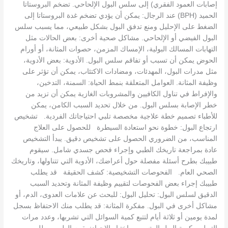
إصابات العمود الفقري) إلى سلس البول الإلحاحي. تضخم البروستاتا
الحميد (BPH) عند الرجال: يمكن أن يؤدي تضخم غدة البروستاتا إلى
الضغط على الإحليل ومنع تدفق البول بشكل طبيعي، مما يسبب سلس
البول الفيضي أو الإلحاحي. مشاكل صحية أخرى: بعض الحالات مثل
التهابات المسالك البولية، الإمساك المزمن، حصوات المثانة، أو أورام
الحوض يمكن أن تسبب أو تفاقم سلس البول. الأدوية: بعض الأدوية،
مثل مدرات البول، المهدئات، ومضادات الاكتئاب، يمكن أن تؤثر على
وظيفة المثانة. العوامل المتعلقة بنمط الحياة: السمنة، التدخين،
والإفراط في تناول الكافيين والمشروبات الغازية يمكن أن تزيد من
خطر الإصابة بسلس البول. من خلال تحديد السبب الكامن، يمكن
للأطباء تصميم خطة علاجية مخصصة تلبي احتياجاتك الفردية. تشخيص
ارتجاع البول: خطوة نحو استعادة السيطرة للحصول على العلاج
المناسب، من الضروري الحصول على تشخيص دقيق. يبدأ التشخيص
عادة بمراجعة تاريخك الطبي وإجراء فحص جسدي شامل. سيقوم
طبيبك بطرح أسئلة مفصلة حول أعراضك، الأدوية التي تتناولها، وتاريخك
الصحي العام. الفحوصات التشخيصية: كشف الحقيقة قد يطلب
طبيبك إجراء بعض الفحوصات لتقييم وظيفة المثانة وتحديد السبب
الدقيق لسلس البول: تحليل البول: للبحث عن علامات العدوى، الدم، أو
مشاكل أخرى في البول. مفكرة المثانة: قد يطلب منك الاحتفاظ بسجل
لمدة يومين أو ثلاثة أيام لتتبع كمية السوائل التي تشربها، وعدد مرات