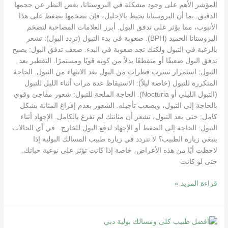
المؤشر الأهم على وجود مشكلة في البروستاتا، بغض النظر عن حجمها
الدقيق. بما أن البروستاتا تحيط بالإحليل، فإن تضخمها يضغط على هذا
الأنبوب، مما يؤثر على تدفق البول. أبرز العلامات المصاحبة لتضخم
البروستاتا الحميد (BPH). صعوبة في بدء التبول (تردد البول): تشعر
بالرغبة في التبول ولكنك تجد صعوبة في البدء. ضعف تدفق البول: يصبح
تدفق البول ضعيفًا أو متقطعًا بدلاً من كونه قويًا ومستمرًا. التقطير بعد
التبول: استمرار تسرب قطرات من البول بعد الانتهاء من التبول. الحاجة
المتكررة للتبول (خاصة ليلاً): الاستيقاظ عدة مرات أثناء الليل للتبول
(التبول الليلي أو Nocturia). الحاجة الملحة للتبول: شعور مفاجئ وقوي
بالحاجة إلى التبول، ويصعب تأجيله. الشعور بعدم إفراغ المثانة بشكل
كامل: حتى بعد التبول، تشعر أن مثانتك لم تفرغ بالكامل. الإجهاد أثناء
التبول: الحاجة إلى الضغط أو الإجهاد لدفع البول للخارج. في أي الحالات
ينبغي زيارة الطبيب؟ لا تتردد في زيارة طبيب المسالك البولية إذا
لاحظت أيًا من هذه الأعراض، خاصة إذا كانت تؤثر على نوعية حياتك.
حتى لو كانت
قراءة المزيد »
افضل