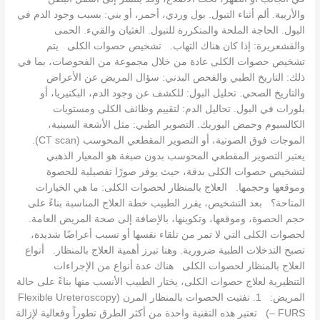
والأربية. ألم أثناء التبول. بول وردي، أحمر، أو بني: بسبب وجود الدم في
البول. الحاجة الملحة والمتكررة للتبول. الغثيان والقيء. الحمى
والقشعريرة: إذا كان هناك التهاب. تشخيص حصوات الكلى يتم
تشخيص حصوات الكلى عادة من خلال مجموعة من الفحوصات، بما في
ذلك: التاريخ الطبي والفحص البدني: سؤال المريض عن الأعراض
والتاريخ الصحي. تحليل البول: للكشف عن وجود الدم، البكتيريا، أو
بلورات في البول. تحاليل الدم: لتقييم وظائف الكلى ومستويات
الكالسيوم وحمض اليوريك. التصوير الطبي: مثل الأشعة السينية،
الموجات فوق الصوتية، أو التصوير المقطعي المحوسب (CT scan).
يعتبر التصوير المقطعي المحوسب بدون صبغة هو المعيار الذهبي
لتشخيص حصوات الكلى بدقة، حيث يوفر صورًا تفصيلية للحصوة
وموقعها وحجمها. العلاج بالمنظار لحصوات الكلى: ما هي الخيارات
المتاحة؟ بعد التشخيص، يقرر الطبيب خطة العلاج المناسبة بناءً على
حجم الحصوة، وموقعها، وتكوينها، بالإضافة إلى صحة المريض العامة.
لحصوات الكلى التي لا تمر من تلقاء نفسها أو تسبب أعراضًا شديدة،
تصبح التدخلات الطبية ضرورية. وهنا تبرز أهمية العلاج بالمنظار. أنواع
العلاج بالمنظار لحصوات الكلى هناك عدة أنواع من الإجراءات
التنظيرية لعلاج حصوات الكلى، يختار الطبيب الأنسب منها بناءً على حالة
المريض: 1. تفتيت الحصوات بالمنظار المرن (Flexible Ureteroscopy
– FURS) تعتبر هذه التقنية واحدة من أكثر الطرق تطوراً وفعالية لإزالة