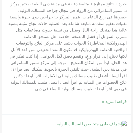
خبرة + نتائج ممتازة + متابعة دقيقة في مدينة دبي الطبية، يعتبر مركز
د. سمير السامرائي من الرواد في مجال جراحة المسالك البولية،
خصوصًا في زرع الدعامات. يتميز المركز بـ: جراحين ذوي خبرة واسعة
تقنيات تعقيم متقدمة متابعة شاملة بعد العملية حالات نجاح مثبتة بنسبة
عالية هذا يمنحك راحة البال ويقلل من نسبة حدوث مضاعفات مثل
تسرب السوائل أو فشل المضخة. خلاصة: هل تستحق الدعامة
الهيدروليكية المخاطرة؟ الجواب يعتمد على مركز العلاج والتوقعات
الواقعية الدعامة الهيدروليكية قد تكون المنقذ الحقيقي لمن فقد الأمل.
لكنها تحتاج إلى قرار واعٍ، وتقييم دقيق لكل العوامل. إذا كنت تفكر في
هذا الحل، ابدأ من المكان الصحيح – توجه إلى مركز سمير السامرائي
في مدينة دبي الطبية، حيث تلتقي الخبرة بالجودة. يمكنك ايضا قراءة:
اقرأ ايضا : أفضل طبيب مسالك بولية في الامارات اقرأ ايضا : دكتور
علاج الحصوات في المثانه ثم اقرأ ايضا : افضل طبيب للمسالك البولية
في دبي اقرأ ايضا : طبيب مسالك بولية للنساء في دبي
قراءة المزيد »
هل
تتسائل