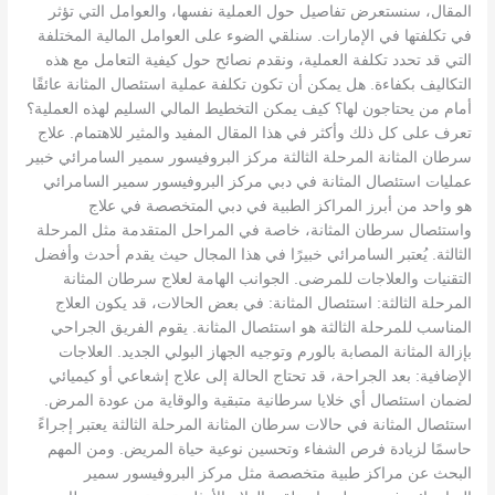
المقال، سنستعرض تفاصيل حول العملية نفسها، والعوامل التي تؤثر
في تكلفتها في الإمارات. سنلقي الضوء على العوامل المالية المختلفة
التي قد تحدد تكلفة العملية، ونقدم نصائح حول كيفية التعامل مع هذه
التكاليف بكفاءة. هل يمكن أن تكون تكلفة عملية استئصال المثانة عائقًا
أمام من يحتاجون لها؟ كيف يمكن التخطيط المالي السليم لهذه العملية؟
تعرف على كل ذلك وأكثر في هذا المقال المفيد والمثير للاهتمام. علاج
سرطان المثانة المرحلة الثالثة مركز البروفيسور سمير السامرائي خبير
عمليات استئصال المثانة في دبي مركز البروفيسور سمير السامرائي
هو واحد من أبرز المراكز الطبية في دبي المتخصصة في علاج
واستئصال سرطان المثانة، خاصة في المراحل المتقدمة مثل المرحلة
الثالثة. يُعتبر السامرائي خبيرًا في هذا المجال حيث يقدم أحدث وأفضل
التقنيات والعلاجات للمرضى. الجوانب الهامة لعلاج سرطان المثانة
المرحلة الثالثة: استئصال المثانة: في بعض الحالات، قد يكون العلاج
المناسب للمرحلة الثالثة هو استئصال المثانة. يقوم الفريق الجراحي
بإزالة المثانة المصابة بالورم وتوجيه الجهاز البولي الجديد. العلاجات
الإضافية: بعد الجراحة، قد تحتاج الحالة إلى علاج إشعاعي أو كيميائي
لضمان استئصال أي خلايا سرطانية متبقية والوقاية من عودة المرض.
استئصال المثانة في حالات سرطان المثانة المرحلة الثالثة يعتبر إجراءً
حاسمًا لزيادة فرص الشفاء وتحسين نوعية حياة المريض. ومن المهم
البحث عن مراكز طبية متخصصة مثل مركز البروفيسور سمير