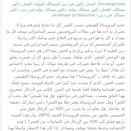
Uncategorized
,
افضل دكتور في دبي للمسالك البولية
,
افضل دكتور
مسالك
,
افضل دكتور مسالك بولية
,
دكتور مسالك بولية في دبي
,
دكتور
مسالك في دبي
/
profalsam profalsamne
حجم البروستاتا الطبيعي حسب العمر: كل ما تحتاج لمعرفته وما لا
يخبرك به أحد هنا في مقالات البروفيسور سمير السامرائي ستجد كل ما
يفيدك و كل ما هو امن و سريع في العلاج حتي يمكنك الان زيارتنا
بالمركز المتخصص لنا مركز البروفيسور سمير السامرائي في مدينة
دبي الطبية لا تتردد و قم بزيارتنا و الحجز معنا الان هل حجم البروستاتا
هو “الوحش الخفي” الذي يقلقك بصمت؟ هل سبق لك أن شعرت بقلق
خفي، أو بدأت تلاحظ تغييرات في طريقة تبولك، أو ربما مجرد إحساس
بأن هناك “شيئًا ما” يتغير في جسدك مع التقدم في العمر، وتخشى أن
يكون له علاقة بـ “البروستاتا”؟ هنا ستعرف حجم البروستاتا الطبيعي
حسب العمر ، الذي لا نتحدث عنه كثيرًا في الحياة اليومية، يصبح فجأة
محور اهتمامنا وقلقنا كلما تقدمنا في السن. الكثير من الرجال يشعرون
بهذا القلق بصمت، يتساءلون في دواخلهم: هل هذا طبيعي؟ هل يجب أن
أقلق؟ وهل حجم البروستاتا يتغير حقًا مع العمر؟ دعني أشاركك حقيقة
قد تفاجئك: هل تعلم أن ما يقرب من 50% من الرجال فوق سن
الخمسين يعانون من تضخم البروستاتا الحميد (BPH)، وأن هذه النسبة
ترتفع لتصل إلى 90% بين الرجال في الثمانينات من العمر؟ 1 هذه
الإحصائية وحدها تجعلنا نتوقف ونتساءل: إذا كان هذا الانتشار واسعًا بهذا