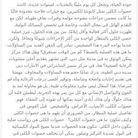
جودة الحياة، وتجعل كل يوم مليئًا بالتحديات. لسنوات عديدة، كانت
حصوات الكلى تمثل كابوسًا للكثيرين، مع خيارات علاجية محدودة غالبًا
ما كانت تتضمن جراحات مفتوحة مؤلمة وفترات تعافٍ طويلة. لكن مع
التقدم الهائل في مجال الطب، وخاصة في تخصص المسالك البولية،
ظهرت حلول أكثر فعالية وأقل إيلامًا. من بين هذه الحلول، تبرز عملية
حصى الكلى بالمنظار كواحدة من أكثر الإجراءات شيوعًا ونجاحًا. ولكن،
عندما يواجه المرء هذا التشخيص، تتبادر إلى الذهن العديد من التساؤلات:
ما هي هذه العملية بالضبط؟ كم من الوقت تستغرق؟ وهل هناك مركز
يمكن الوثوق به في مدينة مثل دبي، التي تشتهر بتقديم أعلى مستويات
الرعاية الصحية؟ هنا، في مركز سمير السامرائي في الامارات دبي
مدينة دبي الطبية، ندرك تمامًا حجم هذه التساؤلات والمخاوف. مهمتنا
هي تقديم إجابات واضحة وشاملة، وتوفير أقصى درجات الرعاية والدعم
لمرضانا. هذا المقال ليس مجرد معلومات طبية، بل هو محاولة لمد يد
العون والتواصل الإنساني مع كل من يمر بهذه التجربة، ليطمئن قلبه أن
هناك حلولًا، وأن هناك أيادي أمينة يمكنها أن تقوده إلى الشفاء. فهم
حصوات الكلى: الأسباب، الأعراض، والتشخيص قبل الغوص في
تفاصيل عملية المنظار، من الضروري أن نفهم ما هي حصوات الكلى
وكيف تتكون. ما هي حصوات الكلى؟ حصوات الكلى هي رواسب صلبة
تتكون داخل الكلى. تتكون هذه الحصوات عندما تصبح المواد الكيميائية
في البول شديدة التركيز وتتبلور. يمكن أن تختلف حصوات الكلى في