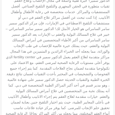
الدكتور سمير؟ خبرة طبية واسعة في مجال الإخصاب وعلاج العقم.
تقنيات متطورة في الحقن المجهري والتلقيح التلقيح الصناعي. أفضل
المستشفيات والمراكز. خدمات متخصصة في رعاية الأطفال وأطفال
الأنابيب. إذا كنت تبحث عن أفضل مراكز علاج العقم في دبي أو
مستشفيات التلقيح الاصطناعي في الإمارات، فإن مركز الدكتور سمير
سامر السامرائي هو الخيار الأمثل لك! الدكتور سمير سامر السامرائي –
خبير في علاج المسالك البولية والعقم ب الإمارات يعد الدكتور سمير
سامر السامرائي من أكبر الأطباء المتخصصين في أمراض المسالك
البولية والعقم، حيث يمتلك خبرة عالمية للإخصاب في طب الإنجاب
والوراثة، مما يجعله أحد الخبراء الرائدين و المتميزين في هذا المجال.
مراكز متقدمة لعلاج العقم يعمل الدكتور سمير في fertility center الذي
يوفر أعلى مستويات الرعاية الصحية لمرضى العقم، مع الاعتماد على
تكنولوجيا متقدمة لضمان نجاح العلاجات المقدمة. كما يتم إجراء جميع
الفحوصات والتشخيصات في المختبر بأحدث التقنيات لضمان نتائج دقيقة.
الخبرة الطبية والتقنيات الحديثة حصل الدكتور سمير على شهادة عالمية
، وهو مدير قسم في أحد أكبر المراكز الطبية المتخصصة في دبي. كما
أنه يمتلك نخبة من المتخصصين في علاج أمراض المسالك البولية
والعقم. خيارات متقدمة لعلاج العقم يتم إجراء الانابيب وأطفال الأنابيب
في بأعلى المعايير الطبية، حيث يتم اختيار التلقيح جنين بعناية لضمان
تحقيق حلم الإنجاب للمرضى. كما يوفر مركز عيادة علاجات تناسب
أنواع العقم المختلفة، مما يجعله من أكثر المراكز نجاحًا. الرعاية الصحية