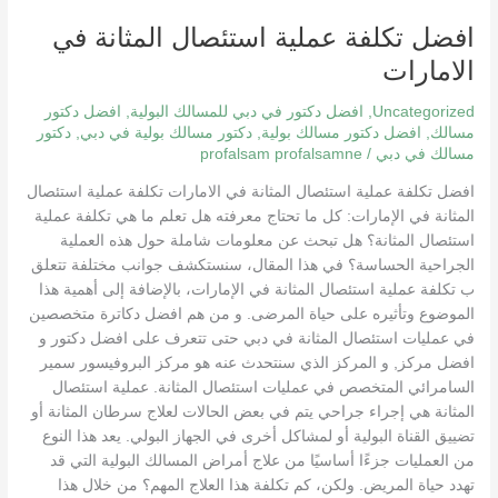
تكلفة
افضل تكلفة عملية استئصال المثانة في
عملية
استئصال
الامارات
المثانة
في
Uncategorized
,
افضل دكتور في دبي للمسالك البولية
,
افضل دكتور
الامارات
مسالك
,
افضل دكتور مسالك بولية
,
دكتور مسالك بولية في دبي
,
دكتور
مسالك في دبي
/
profalsam profalsamne
افضل تكلفة عملية استئصال المثانة في الامارات تكلفة عملية استئصال
المثانة في الإمارات: كل ما تحتاج معرفته هل تعلم ما هي تكلفة عملية
استئصال المثانة؟ هل تبحث عن معلومات شاملة حول هذه العملية
الجراحية الحساسة؟ في هذا المقال، سنستكشف جوانب مختلفة تتعلق
ب تكلفة عملية استئصال المثانة في الإمارات، بالإضافة إلى أهمية هذا
الموضوع وتأثيره على حياة المرضى. و من هم افضل دكاترة متخصصين
في عمليات استئصال المثانة في دبي حتى تتعرف على افضل دكتور و
افضل مركز, و المركز الذي سنتحدث عنه هو مركز البروفيسور سمير
السامرائي المتخصص في عمليات استئصال المثانة. عملية استئصال
المثانة هي إجراء جراحي يتم في بعض الحالات لعلاج سرطان المثانة أو
تضييق القناة البولية أو لمشاكل أخرى في الجهاز البولي. يعد هذا النوع
من العمليات جزءًا أساسيًا من علاج أمراض المسالك البولية التي قد
تهدد حياة المريض. ولكن، كم تكلفة هذا العلاج المهم؟ من خلال هذا