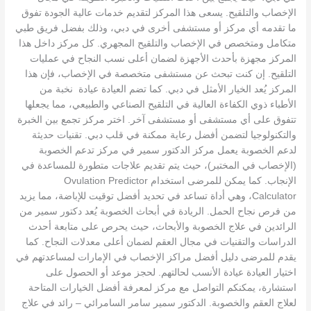
الإخصاب والتلقيح. يسعى هذا المركز لتقديم خدمات عالية الجودة تفوق
ما تقدمه أي مركز أو مستشفى أخرى في دبي، وذلك بفضل فريق طبي
متكامل ومتخصص في الإخصاب والتلقيح المجهري. كل مركز داخل هذا
المركز مجهزة بأحدث الأجهزة لضمان أعلى نسب النجاح في عمليات
التلقيح. إن كنت تبحث عن مستشفى متخصصة في الإخصاب، فإن هذا
المركز يُعد الخيار الأمثل في دبي. كما تضم العيادة عيادة نخبة من
الأطباء ذوي الكفاءة العالية في التلقيح الصناعي والطبيعي، مما يجعلها
تتفوق على أي مستشفى أو مستشفى آخر. اختر مركز تجمع بين الخبرة
والتكنولوجيا لتضمن أفضل رعاية ممكنة في قلب دبي. تقنيات حديثة
لدعم الخصوبة يعمل مركز الدكتور سمير في مركز تدعم الخصوبة
(الإخصاب في المختبر)، حيث يتم تقديم علاجات متطورة للمساعدة في
الإنجاب. كما يمكن للمرضى استخدام Ovulation Predictor
Calculator، وهي أداة تساعد في تحديد أفضل توقيت للإباضة، مما يزيد
من فرص نجاح الحمل. الريادة في أبحاث الخصوبة يُعد دكتور سمير من
الرائدين في علاج الخصوبة والأبحاث، حيث يحرص على متابعة أحدث
الدراسات والتقنيات في مجال العقم لضمان أعلى معدلات النجاح. كما
يقدم للمرضى دليل أفضل مراكز الإخصاب في الإمارات لمساعدتهم في
اختيار العيادة عيادة الأنسب لحالتهم. لحجز موعد أو الحصول على
استشارة، يمكنكم التواصل مع مركز لمعرفة أفضل الخيارات المتاحة
لعلاج العقم والخصوبة. الدكتور سمير سامر السامرائي – رائد في علاج