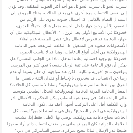
تسرب السوائل تسرب السوائل هو أحد أكثر العيوب المقلقة، وقد يؤدي
إلى ضعف الانتصاب مرة أخرى. في بعض الحالات، يحتاج المريض إلى
استبدال النظام بالكامل. 3. احتمال حدوث عدوى على الرغم من
التعقيم، إلا أن وجود جهاز داخل الجسم يجعل هناك احتمالًا للعدوى،
خصوصًا في الأسابيع الأولى بعد الزرع. 4. الأعطال الميكانيكية مثل أي
جهاز، الدعامة قد تتعرض لأعطال مثل: فشل المضخة عدم امتلاء
الأسطوانات صعوبة في التشغيل 5. التكلفة المرتفعة تعتبر الدعامة
الهيدروليكية من أغلى أنواع الدعامات، وهذا قد لا يناسب الجميع،
خصوصًا مع وجود احتمالية إعادة التدخل. ماذا عن الجانب النفسي؟ هل
يمكن أن تؤثر الدعامة على ثقة الرجل بنفسه؟ نعم. كثير من المرضى
يتوقعون نتائج “فورية ومثالية”، لكن عند مواجهة أي خلل بسيط أو عدم
رضا عن الانتصاب، قد يشعرون بالإحباط أو فقدان الثقة بالنفس. ما
الفرق بين الدعامة المرنة والهيدروليكية؟ ولماذا لا تناسب كل الحالات؟
المعيار الدعامة المرنة الدعامة الهيدروليكية الشكل الطبيعي متوسط
عالي الراحة دائمًا في وضع شبه انتصاب يمكن التحكم به الأعطال نادر
وارد التكلفة أقل أعلى التركيب أسهل أعقد متى تكون الدعامة
الهيدروليكية هي الخيار الصحيح؟ وهل هي مناسبة للجميع؟ ليست كل
الحالات تحتاج دعامة هيدروليكية. يوصي بها الأطباء فقط إذا: فشلت
العلاجات الدوائية كان المريض يعاني من ضعف انتصاب دائم أراد مظهرًا
طبيعيًا قدر الإمكان لماذا ننصح بمركز د. سمير السامرائي في دبي؟