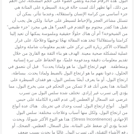
البول. هذه الأرقام صادمة وتلقي الضوء على حجم المشكلة، لكن الأهم
من ذلك، أنها تظهر أنك لست حالة فريدة. السيطرة على المثانة هي
جزء أساسي من كرامة الإنسان واستقلاله، وعندما تتأثر، يمكن أن
تتسلل مشاعر العجز والإحباط لتسيطر على حياتنا. ولكن هل يجب أن
نقبل هذا كقدر محتوم مع التقدم في العمر؟ هل هي مجرد “جزء طبيعي”
من الشيخوخة؟ أم أن هناك حلولًا حقيقية وملموسة يمكنها أن تعيد إلينا
كرامتنا واستقلالنا؟ تتخذ هذه المقالة نهجًا توجيهيًا وعلاجيًا، على غرار
المقالات الأكثر زيارة التي تركز على تقديم معلومات شاملة وحلول
عملية لمشكلة صحية معينة. الهدف هو بناء الثقة مع القارئ من خلال
تقديم معلومات دقيقة ومدعومة علميًا، مع الحفاظ على نبرة إنسانية
ومتعاطفة. فهم ارتجاع البول: ما هو ولماذا يحدث؟ قبل أن نتعمق في
الحلول، دعونا نفهم ما هو ارتجاع البول بالضبط ولماذا يحدث. ببساطة،
ارتجاع البول، أو ما يعرف أيضًا بسلس البول، هو فقدان السيطرة على
المثانة. هذا يعني أنك قد لا تتمكن من التحكم في متى يخرج البول، مما
يؤدي إلى تسرب غير إرادي. تختلف شدة سلس البول من تسرب
عرضي عند السعال أو العطس إلى عدم القدرة الكاملة على حبس
البول. أنواع ارتجاع البول: لست وحدك في تجربتك هناك عدة أنواع
من ارتجاع البول، ولكل منها أسباب وعلاجات مختلفة: سلس البول
الإجهادي (Stress Incontinence): هذا هو النوع الأكثر شيوعًا، ويحدث
عندما يؤدي أي ضغط على المثانة، مثل السعال، العطس، الضحك، أو
رفع الأشياء الثقيلة، إلى تسرب البول. غالبًا ما يحدث بسبب ضعف