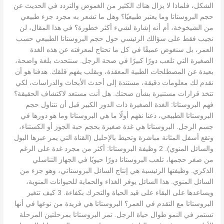
الشكل، فلماذا لا يزال هناك الكثير من الغموض والتردد في الحديث عن
حجم البروستاتا وما يعتبر طبيعيًا؟ وهل ما تشعر به مجرد جزء طبيعي
من الشيخوخة، أم أنه إشارة لشيء أكثر خطورة؟ في هذا المقال، لن
نجيب فقط على سؤالك الرئيسي حول حجم البروستاتا الطبيعي حسب
العمر، بل سنغوص عميقًا في كل ما تحتاج لمعرفته عن هذه الغدة
الصغيرة التي تلعب دورًا كبيرًا في صحة الرجل. سنتحدث بلغة واضحة،
بعيدة عن المصطلحات الطبية المعقدة، وبقلب يفهم قلقك. هدفنا هو أن
نقدم لك معلومات دقيقة، مستندة إلى أحدث الأبحاث والدراسات، لكي
تتخذ قرارات مستنيرة بشأن صحتك. هل أنت مستعد لاكتشاف الحقيقة؟
فهم البروستاتا: الغدة الصغيرة ذات الدور الكبير قبل أن نتناول حجم
البروستاتا الطبيعي، دعنا نفهم أولًا ما هي البروستاتا وما هو دورها في
جسم الرجل. البروستاتا هي غدة صغيرة بحجم حبة الجوز أو الكستناء،
وتقع أسفل المثانة مباشرة وتحيط بالإحليل (القناة التي يمر عبرها البول
والسائل المنوي). 2 وظيفة البروستاتا: أكثر من مجرد غدة على الرغم
من صغر حجمها، تلعب البروستاتا دورًا حيويًا في الجهاز التناسلي
الذكري. وظيفتها الرئيسية هي إنتاج السائل البروستاتي، وهو جزء من
السائل المنوي. هذا السائل يوفر الغذاء والحماية للحيوانات المنوية،
ويساعدها على البقاء على قيد الحياة والتحرك بكفاءة. 3 كيف تتغير
البروستاتا مع التقدم في العمر؟ البروستاتا هي فريدة من نوعها في أنها
تستمر في النمو طوال حياة الرجل. تمر البروستاتا بمرحلتين المرحلة