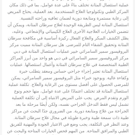
عملية استئصال المثانة تختلف بناءً على عدة عوامل، بما في ذلك مكان
المركز الطبي وتكنولوجيا العلاج المستخدمة. بعد العملية، يحتاج المريض
إلى رعاية مستمرة ومتابعة دورية لضمان تعافيه وراحته النفسية.
استئصال المثانة ليس الطريقة الوحيدة لعلاج سرطان المثانة، ويمكن أن
تتضمن الخيارات العلاجية الأخرى العلاج الكيميائي والإشعاعي. وعليه،
يظل الكشف المبكر والعلاج الفعال ركيزة أساسية في مكافحة سرطان
المثانة وتحقيق الشفاء التام للمرضى. هل سرطان المثانة مميت مركز
البروفيسور سمير السامرائي خبير عمليات استئصال المثانة في دبي
مركز البروفيسور سمير السامرائي في دبي هو واحد من أبرز المراكز
الطبية المتخصصة في علاج سرطان المثانة وأعمال استئصالها. عمليات
استئصال المثانة تعتبر إجراء جراحي حساس ومعقد يتطلب خبرة
وكفاءة عالية. وبوجود خبراء مثل البروفيسور سمير السامرائي، يمكن
للمرضى الحصول على أفضل مستوى من الرعاية والعلاج. تكلفة عملية
استئصال المثانة قد تختلف اعتمادًا على عدة عوامل، منها حجم ونوع
الورم وتقدم المرض. يجب على المريض الانتباه إلى أن تكلفة العملية
تشمل ليس فقط التدخل الجراحي نفسه، ولكن أيضًا مرحلة ما بعد
الجراحة من علاج ومتابعة دورية. من الضروري جدًا البحث عن مراكز
طبية ذات سمعة طيبة وخبرة طويلة في مجال علاج سرطان المثانة.
وعند النظر في التكلفة، يجب وضع في الاعتبار الجودة والمهنية للفريق
الطبي والمرافق المتاحة. من المهم فحص الخيارات المتاحة والبحث عن