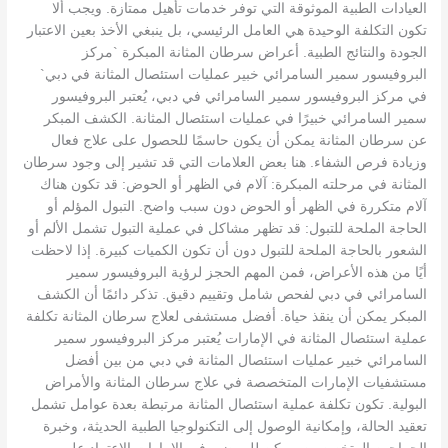
العيادات الطبية الموثوقة التي توفر خدمات تأهيل ممتازة. ويجب ألا
تكون التكلفة الوحيدة هي العامل الرئيسي، بل ينبغي الأخذ بعين الاعتبار
الجودة والنتائج الطبية. أعراض سرطان المثانة المبكرة `مركز
البروفيسور سمير السامرائي خبير عمليات استئصال المثانة في دبي`
في مركز البروفيسور سمير السامرائي في دبي، يُعتبر البروفيسور
سمير السامرائي خبيرًا في عمليات استئصال المثانة. الكشف المبكر
عن سرطان المثانة يمكن أن يكون حاسمًا للحصول على علاج فعال
وزيادة فرص الشفاء. هنا بعض العلامات التي قد تشير إلى وجود سرطان
المثانة في مرحلته المبكرة: آلام في الظهر أو الحوض: قد تكون هناك
آلام متكررة في الظهر أو الحوض دون سبب واضح. التبول المؤلم أو
الحاجة الملحة للتبول: قد تظهر مشاكل في عملية التبول تشمل الألم أو
الشعور بالحاجة الملحة للتبول دون أن تكون الكميات كبيرة. إذا لاحظت
أيًا من هذه الأعراض، فمن المهم الحجز لرؤية البروفيسور سمير
السامرائي في دبي لفحص شامل وتقييم دقيق. تذكر دائمًا أن الكشف
المبكر يمكن أن ينقذ حياة. أفضل مستشفى لعلاج سرطان المثانة تكلفة
عملية استئصال المثانة في الإمارات يُعتبر مركز البروفيسور سمير
السامرائي خبير عمليات استئصال المثانة في دبي من بين أفضل
مستشفيات الإمارات المتخصصة في علاج سرطان المثانة والأمراض
البولية. تكون تكلفة عملية استئصال المثانة مرتبطة بعدة عوامل تشمل
تعقيد الحالة، وإمكانية الوصول إلى التكنولوجيا الطبية الحديثة، وخبرة