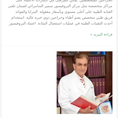
الجراحين المتخصصين. يمكن للمرضى في الإمارات الاعتماد على
مراكز متخصصة مثل مركز البروفيسور سمير السامرائي لضمان تلقي
العناية الطبية على أعلى مستوى وبأسعار معقولة. المزايا والفوائد:
فريق طبي متخصص يضم أطباء وجراحين ذوي خبرة عالية. استخدام
أحدث التقنيات الطبية في عمليات استئصال المثانة. اعتماد البروفيسور
قراءة المزيد »
اكتشف
أفضل
مركز
لعلاج
العقم
في
الإمارات
2025