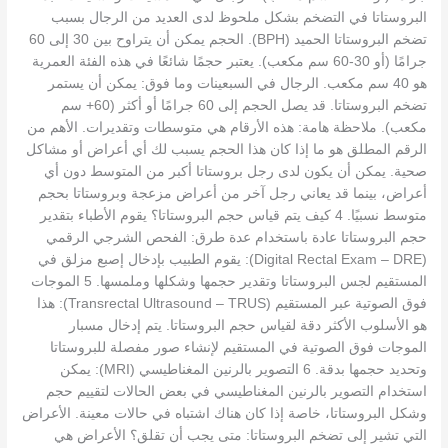
البروستاتا في التضخم بشكل ملحوظ لدى العديد من الرجال بسبب
تضخم البروستاتا الحميد (BPH). الحجم يمكن أن يتراوح بين 30 إلى 60
جرامًا (أو 30-60 سم مكعب). يعتبر حجمًا شائعًا في هذه الفئة العمرية
هو 40 سم مكعب. الرجال في السبعينات وما فوق: يمكن أن يستمر
تضخم البروستاتا. قد يصل الحجم إلى 60 جرامًا أو أكثر (60+ سم
مكعب). ملاحظة هامة: هذه الأرقام هي متوسطات وتقديرات. الأهم من
الرقم المطلق هو ما إذا كان هذا الحجم يسبب لك أي أعراض أو مشاكل
صحية. يمكن أن يكون لدى رجل بروستاتا أكبر من المتوسط دون أي
أعراض، بينما قد يعاني رجل آخر من أعراض مزعجة وبروستاتا بحجم
متوسط نسبيًا. 4 كيف يتم قياس حجم البروستاتا؟ يقوم الأطباء بتقدير
حجم البروستاتا عادة باستخدام عدة طرق: الفحص الشرجي الرقمي
(Digital Rectal Exam – DRE): يقوم الطبيب بإدخال إصبع مزلق في
المستقيم لجس البروستاتا وتقدير حجمها وشكلها وملمسها. 5 الموجات
فوق الصوتية عبر المستقيم (Transrectal Ultrasound – TRUS): هذا
هو الأسلوب الأكثر دقة لقياس حجم البروستاتا. يتم إدخال مسبار
الموجات فوق الصوتية في المستقيم لإنشاء صور مفصلة للبروستاتا
وتحديد حجمها بدقة. 6 التصوير بالرنين المغناطيسي (MRI): يمكن
استخدام التصوير بالرنين المغناطيسي في بعض الحالات لتقييم حجم
وشكل البروستاتا، خاصة إذا كان هناك اشتباه في حالات معينة. الأعراض
التي تشير إلى تضخم البروستاتا: متى يجب أن تقلق؟ الأعراض هي