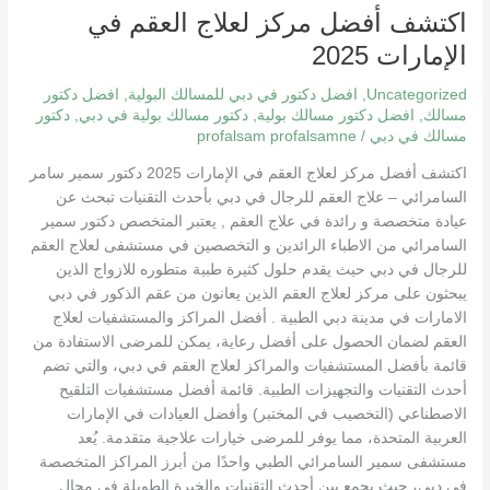
اكتشف أفضل مركز لعلاج العقم في
الإمارات 2025
Uncategorized
,
افضل دكتور في دبي للمسالك البولية
,
افضل دكتور
مسالك
,
افضل دكتور مسالك بولية
,
دكتور مسالك بولية في دبي
,
دكتور
مسالك في دبي
/
profalsam profalsamne
اكتشف أفضل مركز لعلاج العقم في الإمارات 2025 دكتور سمير سامر
السامرائي – علاج العقم للرجال في دبي بأحدث التقنيات تبحث عن
عيادة متخصصة و رائدة في علاج العقم , يعتبر المتخصص دكتور سمير
السامرائي من الاطباء الرائدين و التخصصين في مستشفى لعلاج العقم
للرجال في دبي حيث يقدم حلول كثيرة طبية متطوره للازواج الذين
يبحثون على مركز لعلاج العقم الذين يعانون من عقم الذكور في دبي
الامارات في مدينة دبي الطبية . أفضل المراكز والمستشفيات لعلاج
العقم لضمان الحصول على أفضل رعاية، يمكن للمرضى الاستفادة من
قائمة بأفضل المستشفيات والمراكز لعلاج العقم في دبي، والتي تضم
أحدث التقنيات والتجهيزات الطبية. قائمة أفضل مستشفيات التلقيح
الاصطناعي (التخصيب في المختبر) وأفضل العيادات في الإمارات
العربية المتحدة، مما يوفر للمرضى خيارات علاجية متقدمة. يُعد
مستشفى سمير السامرائي الطبي واحدًا من أبرز المراكز المتخصصة
في دبي، حيث يجمع بين أحدث التقنيات والخبرة الطويلة في مجال