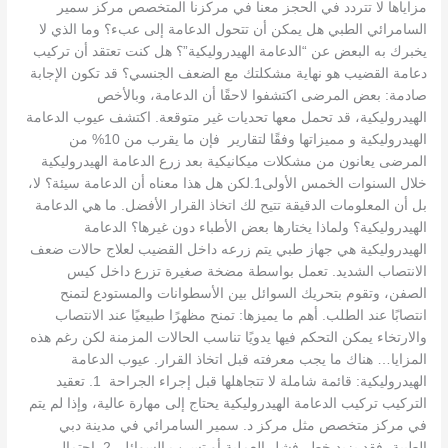
مزاياها لا تتردد في الحجز معنا في مركزنا المتخصص مركز سمير
السامرائي الطبي هل يمكن أن تتحول الدعامة إلى عبء؟ وما الذي لا
يخبرك به البعض عن “الدعامة الهيدروليكية”؟ هل كنت تعتقد أن تركيب
دعامة القضيب هو نهاية مشكلتك مع الضعف الجنسي؟ قد تكون الإجابة
صادمة: بعض المرضى اكتشفوا لاحقًا أن الدعامة، وبالأخص
الهيدروليكية، قد تحمل معها تحديات غير متوقعة. اكتشف عيوب الدعامة
الهيدروليكية و مميزاتها وفقًا لتقارير فإن ما يقرب من 10% من
المرضى يعانون من مشكلات ميكانيكية بعد زرع الدعامة الهيدروليكية
خلال السنوات الخمس الأولى1.لكن هل هذا معناه أن الدعامة سيئة؟ لا،
بل أن المعلومات الدقيقة تتيح لك اتخاذ القرار الأفضل. ما هي الدعامة
الهيدروليكية؟ ولماذا يختارها بعض الأطباء دون غيرها؟ الدعامة
الهيدروليكية هي جهاز طبي يتم زرعه داخل القضيب لعلاج حالات ضعف
الانتصاب الشديد. تعمل بواسطة مضخة صغيرة تزرع داخل كيس
الصفن، وتقوم بتحريك السوائل بين الأسطوانات والمستودع لتمنح
انتصابًا عند الطلب. أهم ما يميزها: تمنح مظهرًا طبيعيًا عند الانتصاب
والارتخاء يمكن التحكم فيها يدويًا تناسب الحالات المزمنة لكن رغم هذه
المزايا… هناك ما يجب معرفته قبل اتخاذ القرار. عيوب الدعامة
الهيدروليكية: قائمة شاملة لا تتجاهلها قبل إجراء الجراحة 1. تعقيد
التركيب تركيب الدعامة الهيدروليكية يحتاج إلى مهارة عالية، وإذا لم يتم
في مركز متخصص مثل مركز د. سمير السامرائي في مدينة دبي
الطبية، فقد يزيد خطر فشل العملية أو تسرب السوائل. 2. احتمال