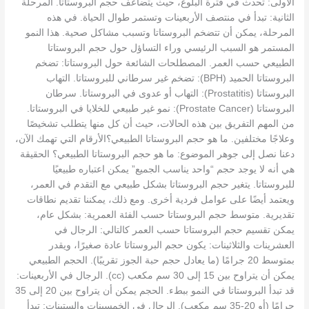
الأولى: تحدث في فترة البلوغ، حيث يتضاعف حجم البروستاتا. المرحلة
الثانية: تبدأ في منتصف الأربعينات وتستمر طوال الحياة. في هذه
المرحلة، يمكن أن تتضخم البروستاتا وتسبب مشاكل صحية. هذا النمو
المستمر هو السبب الرئيسي وراء التساؤل حول حجم البروستاتا
الطبيعي حسب العمر. المصطلحات الشائعة حول البروستاتا: تضخم
البروستاتا الحميد (BPH): تضخم غير سرطاني للبروستاتا. التهاب
البروستاتا (Prostatitis): التهاب أو عدوى في البروستاتا. سرطان
البروستاتا (Prostate Cancer): نمو غير طبيعي للخلايا في البروستاتا.
من المهم التفريق بين هذه الحالات، حيث أن كل منها يتطلب تشخيصًا
وعلاجًا مختلفين. ما هو حجم البروستاتا الطبيعي؟الأرقام التي تهمك الآن،
دعنا نصل إلى جوهر الموضوع: ما هو حجم البروستاتا الطبيعي؟ الحقيقة
هي أنه لا يوجد حجم “واحد يناسب الجميع” يمكن اعتباره طبيعيًا
للبروستاتا. يتغير حجم البروستاتا بشكل طبيعي مع التقدم في العمر،
ويعتمد أيضًا على عوامل فردية أخرى. ومع ذلك، يمكننا تقديم نطاقات
تقديرية. متوسط حجم البروستاتا حسب الفئة العمرية: بشكل عام،
يمكن تقسيم حجم البروستاتا حسب العمر كالتالي: الرجال في
العشرينات والثلاثينات: يكون حجم البروستاتا عادة صغيرًا، ويقدر
بمتوسط 20 جرامًا (ما يعادل حجم حبة الجوز تقريبًا). الحجم الطبيعي
يمكن أن يتراوح بين 15 إلى 30 سم مكعب (cc). الرجال في الأربعينات:
قد تبدأ البروستاتا في النمو ببطء. الحجم يمكن أن يتراوح بين 20 إلى 35
جرامًا (أو 20-35 سم مكعب). الرجال في الخمسينات والستينات: تبدأ