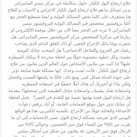
الاسباب
علاج ارتجاع البول للكبار: حلول متكاملة في مركز سمير السامرائي
و
بدبي تتسائل ما هو علاج ارتجاع البول للكبار الاعراض و الاسباب و العلاج
العلاج
هنا ستتعرف على كلما يخص المسالك البولية و ايضا تستطيع الحجز مع
اكفأ بروفيسور متخصص في المسالك البولية البروفيسور سمير
السامرائي لا تتردد في الحجز معنا الان من خلال موقعنا الالكتروني او
زيارتنا في مركزنا المتخصص مركز البروفيسور سمير السامرائي. هل
شعرت يومًا بذلك الإحراج الخفي، أو ذاك القلق الدائم الذي يصاحب
رغبتك في الخروج والتفاعل الاجتماعي؟ هل أصبحت حياتك اليومية
مقيدة، وكل خطوة محسوبة خوفًا من لحظة محرجة لا يمكنك السيطرة
عليها؟ إذا كنت من ملايين الأشخاص حول العالم الذين يعانون من علاج
ارتجاع البول للكبار ، فأنت لست وحدك. إنها مشكلة طبية شائعة تؤثر
على جودة الحياة بشكل كبير، ومع ذلك، غالبًا ما يكتنفها الصمت والخجل.
ولكن ماذا لو أخبرتك أن هناك أملًا حقيقيًا في استعادة السيطرة،
واستعادة ثقتك بنفسك، واستعادة حياتك الطبيعية التي تستحقها؟ مقدمة:
هل ارتجاع البول قصة نهايتها حتمية مع التقدم في العمر؟ تخيل للحظة
أن حياتك تدور حول موقع الحمامات العامة، أو أنك ترفض دعوات
الأصدقاء والعائلة خوفًا من الإحراج. بالنسبة للكثيرين، هذا هو الواقع
اليومي الذي تفرضه مشكلة ارتجاع البول. تشير الإحصائيات إلى أن ما
يقرب من 50% من النساء فوق سن الخمسين، وحوالي 25% من
الرجال فوق سن الأربعين، قد يعانون من شكل من أشكال سلس