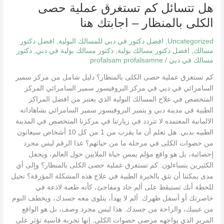
هل تتسائل كم تستغرق عملية حصى
كم
تستغرق
الكلى بالمنظار – اجابتك هنا
عملية
حصى
Uncategorized
,
افضل دكتور في دبي للمسالك البولية
,
افضل دكتور
الكلى
مسالك
,
افضل دكتور مسالك بولية
,
دكتور مسالك بولية في دبي
,
دكتور
مسالك في دبي
/
profalsam profalsamne
بالمنظار
–
كم تستغرق عملية حصى الكلى بالمنظار؟ دليل شامل من مركز سمير
اجابتك
السامرائي في دبي في مركز البروفيسور سمير السامرائي المركز
هنا
المتخصص في علاج المسالك البولية الذي يعتبر من افضل المراكز
الطبية في مدينة دبي و يتميز البروفيسور سمير السامرائي بشاهاداته
الالمانية المعتمده لا تتردد في زيارتنا في مركزنا المتخصص في المدينة
الطبيه بدبي. هل تعلم أن ما يقرب من 1 من كل 10 أشخاص سيعانون
من حصوات الكلى في مرحلة ما من حياتهم؟ عذا الرقم ليس مجرد
إحصائية، بل هو واقع مؤلم يمس حياة الملايين حول العالم، ويجعل
الكثيرين يتساءلون: كم تستغرق عملية حصى الكلى بالمنظار؟ وإلى أي
مدى يمكننا أن نثق بالخبرة الطبية في علاج هذه المشكلة المؤرقة؟ تخيل
للحظة أنك تستيقظ على ألم حاد ومفاجئ، كأنه طعنة لاذعة في
خاصرتك أو أسفل ظهرك. ألم لا يهدأ، يتلوى معه جسدك، ويخطف النوم
من عينيك، والراحة من جسدك. هذا ليس مجرد وصف، بل هو الواقع
المرير الذي يواجهه مرضى حصوات الكلى. إنها تجربة قاسية تؤثر على