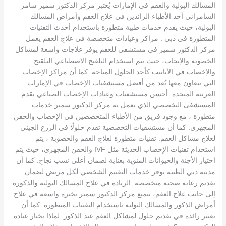
المسالك البولية والعقم في الإمارات يُعتبر مركز الدكتور سمير سامر
السامرائي أحد الأطباء الرائدين في علاج العقم وأمراض المسالك
البولية، حيث يقدم خدمات طبية متطورة باستخدام أحدث التقنيات
المتطورة في دبي . مراكز وعيادات متخصصة في علاج العقم يعمل
مركز الدكتور سمير في مستشفى للعقم يوفر علاجات واسعة لمشاكل
الخصوبة والإنجاب، حيث يتم استخدام التلقيح الاصطناعي التلقيح
والإخصاب في الأنابيب كأحد الحلول المتاحة. كما أن مراكز الإخصاب
التي يتعاون معها تُعد من أفضل مستشفيات الإخصاب في الإمارات
العربية المتحدة. أحسن مستشفيات وعيادات الإخصاب الصناعي يقدم
المستشفى التخصصي الذي يعمل به مركز الدكتور سمير خدمات
متطورة ، مع وجود فريق من الأطباء المتخصصين في الإخصاب والحقن
المجهري. كما أن مستشفيات التخصصية تقدم حلولًا في الزرع الجيني
لعلاج مشاكل العقم. تقنيات متطورة لعلاج العقم والخصوبة ، يتم
استخدام تقنيات الإخصاب الحديثة مثل IVF والحقن المجهري، حيث يتم
اختيار الأجنة والحيوانات المنوية بعناية لضمان أعلى نسب نجاح. كما أن
مدينة دبي الطبية توفر خدمات التقييم الشخصي لكل مريض لضمان
تقديم رعاية صحية متخصصة. الريادة في علاج المسالك البولية والذكورة
إلى جانب علاج العقم، يتمتع مركز الدكتور سمير بخبرة واسعة في علاج
أمراض الذكور والمسالك البولية باستخدام التقنيات المتطورة. كما أن
تعتبر رائدة في تقديم حلول لمشاكل العقم عند الذكور. لماذا تختار عيادة