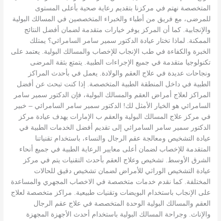
المتخصصة نهتم في مركزنا بتقديم رعاية صحية بأعلى المستوى
للمرضى، مع فريق من أطباء والخبراء المتخصصين في المسالك البولية
والإنجابية. كما أن المركز يوفر خيارات متقدمة لضمان أفضل النتائج
الممكنة. لماذا تختار عيادة الدكتور سمير سامر السامرائي؟ يمتلك
الخبرة والكفاءة في طب الإنجاب للإخصاب والمسالك البولية. يعتمد على
تكنولوجيا متقدمة في جميع الإجراءات الطبية. يتمتع بثقة المرضى
ونجاحات عديدة في علاج العقم والولادة. يعمل في بأحدث المراكز
الطبية في داخل المنطقة الطبية المتخصصة. إذا كنت تبحث عن أفضل
المراكز لعلاج أمراض العقم والمسالك البولية، فإن الدكتور سمير سامر
السامرائي هو الخيار الأمثل لك! الدكتور سمير سامر السامرائي – خبير
في مركز علاج المسالك البولية والعقم ب الإمارات يهدف عيادة مركز
الدكتور سمير سامر السامرائي إلى تقديم أفضل الخدمات الطبية في
عيادة التشخيص ومعالجة عقم الرجال والنساء، باستخدام تقنياتنا
المتقدمة للإخصاب لضمان أعلى معايير الرعاية الطبية في جميع أنحاء
الشرق الأوسط. تشخيص وعلاج العقم بأحدث التقنيات يتم في مركز
عيادة التشخيص الوراثي للأمراض لضمان تشخيص دقيق للحالات
المختلفة. كما نقدم خدمات متخصصة في الاخصاب المجهري والمساعدة
على الإنجاب باستخدام البويضات وتقنيات طبيعية. مراكز متخصصة لعلاج
العقم والمسالك البولية الوحدة المتخصصة في علاج عقم الرجال
والإناث. وجراحة المسالك البولية باستخدام أحدث الأجهزة المجهزة