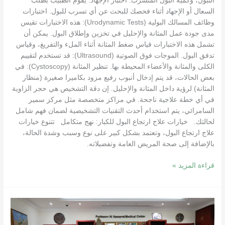
التبول، وكمية البول المتسرب. اختبار الإجهاد: يقوم الطبيب بطلب
السعال أو الإجهاد أثناء فحصك للبحث عن أي تسرب للبول. اختبارات
وظائف المسالك البولية (Urodynamic Tests): هذه الاختبارات تقيس
مدى جودة عمل المثانة والإحليل في تخزين وإطلاق البول. يمكن أن
تشمل هذه الاختبارات قياس ضغط المثانة أثناء الملء والتفريغ، وقياس
تدفق البول. الموجات فوق الصوتية (Ultrasound): قد تستخدم لتقييم
الكلى والمثانة والأعضاء المحيطة بها. تنظير المثانة (Cystoscopy): في
بعض الحالات، قد يتم إدخال أنبوب رفيع مزود بكاميرا صغيرة (منظار
المثانة) لرؤية داخل المثانة والإحليل. إن دقة التشخيص هي حجر الزاوية
في أي خطة علاجية ناجحة. في مراكز متخصصة مثل مركز سمير
السامرائي، يتم استخدام أحدث التقنيات التشخيصية لضمان فهم شامل
لحالتك. خيارات علاج ارتجاع البول للكبار: نهج متكامل تتنوع خيارات
علاج ارتجاع البول، وتعتمد بشكل كبير على نوع وسبب وشدة الحالة،
بالإضافة إلى صحة المريض العامة وتفضيلاته.
قراءة المزيد »
اكتشف
معنا
عيوب