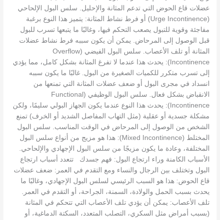
عضلات قاع الحوض التي تدعم المثانة والإحليل. سلس البول الإلحاحي
(Urge Incontinence) أو فرط نشاط المثانة: يتميز هذا النوع برغبة
مفاجئة وقوية للتبول يصعب التحكم فيها، وغالبًا ما يتبعها تسرب للبول
قبل الوصول إلى المرحاض. يمكن أن يكون سببه فرط نشاط عضلات
المثانة أو تلف الأعصاب. سلس البول الفيضي (Overflow
Incontinence): يحدث هذا عندما لا تفرغ المثانة بشكل كامل، مما يؤدي
إلى تسرب متكرر للكميات الصغيرة من البول. غالبًا ما يكون سببه
انسداد في مجرى البول أو ضعف عضلات المثانة التي تمنعها من
الانقباض بشكل فعال. سلس البول الوظيفي (Functional
Incontinence): يحدث هذا النوع عندما يكون الجهاز البولي سليمًا، ولكن
مشكلة جسدية أو عقلية (مثل التهاب المفاصل الشديد أو الخرف) تمنع
الشخص من الوصول إلى المرحاض في الوقت المناسب. سلس البول
المختلط (Mixed Incontinence): هذا هو مزيج من أنواع سلس البول
المختلفة، وعادة ما يكون مزيجًا من سلس البول الإجهادي والإلحاحي.
الأسباب الكامنة وراء ارتجاع البول: فهم جسدك تتعدد أسباب ارتجاع
البول وتختلف بين الرجال والنساء ومع التقدم في العمر: ضعف عضلات
قاع الحوض: هذا هو السبب الرئيسي لسلس البول الإجهادي، وغالبًا ما
يحدث بسبب الحمل والولادة، السمنة، الجراحة، أو التقدم في العمر.
تلف الأعصاب: يمكن أن يؤدي تلف الأعصاب التي تتحكم في المثانة
(بسبب أمراض مثل السكري، التصلب المتعدد، السكتة الدماغية، أو