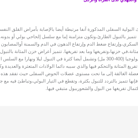
البولية السفلى المذكورة آنفا مرتبطة أيضا بالإصابة بأمراض القلق النفسي
 تتميز بالتبول الطارئ،وتكون متزامنة إما مع سلسل إلحاحي بولي أو بدونه
ة كالسكري،وإرتفاع ضغط الدم وإرتفاع الدهون في الدم والسمنة أوالمصابون ب
،في خزنها،وتفريغها وما بعد تفريغها. تتميز أعراض خزن المثانة بالتبول 
المفاجئ والملح لتفريغ المثانة قبل إمتلائها بالبول فيسيولوجيا (400-300 مل) وتشمل أيضا ك
ريغ المثانة والتحكم فيها والذي سببه دائما الولادات المتعثرة والعديدة
عضلة الغالقة إلى ما تحت مستوى عضلات الحوض السفلى حيث تفقد هذه ا
ها تتميز بالتردد للتبول بكثرة، وتقطع في التيار البولي،وتباطئ فيه مع جه
إكتمال تفريغها من البول والشعورببول متبقي فيها.