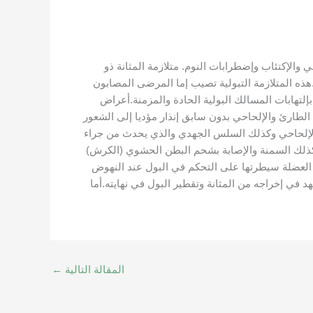
 والإكتئاب وإضطرابات النوم. متلازمة المثانة ذو
.هذه المتلازمة التبولية تصيب إما المرضى المصابون
إلتهابات المسالك البولية الحادة والمزمنة.أعراض
الطارئ والإلحاحي بدون سابق إنذار مؤديا إلى الشعور
ثرة في التبول ليلا ونهارا مع السلس الإلحاحي وكذلك السلس الجهدي والذي يحدث من جراء
 وكذلك السمنة والإصابة بشحم البطن الحشوي (الكرش)
لعضلة سيطرتها على التحكم في البول عند النهوض
د في إخراجه من المثانة وتقطير البول في نهايته.أما
المقالة التالية
←