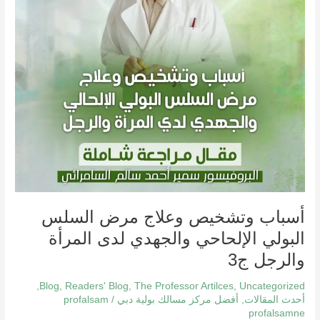
الإلحاحي
والجهدي
لدى
المرأة
والرجل
ج3
أسباب وتشخيص وعلاج مرض السلس
البولي الإلحاحي والجهدي لدى المرأة
والرجل ج3
,
Blog
,
Readers' Blog
,
The Professor Artilces
,
Uncategorized
أحدث المقالات
,
أفضل مركز مسالك بولية دبي
/
profalsam
profalsamne