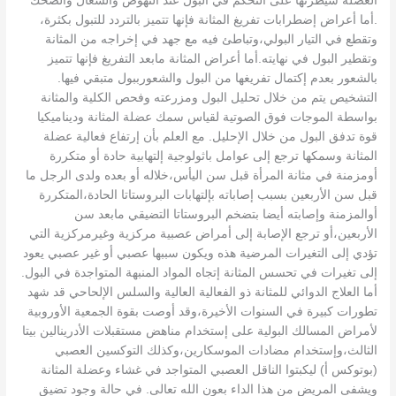
العضلة سيطرتها على التحكم في البول عند النهوض والسعال والضحك
.أما أعراض إضطرابات تفريغ المثانة فإنها تتميز بالتردد للتبول بكثرة،
وتقطع في التيار البولي،وتباطئ فيه مع جهد في إخراجه من المثانة
وتقطير البول في نهايته.أما أعراض المثانة مابعد التفريغ فإنها تتميز
بالشعور بعدم إكتمال تفريغها من البول والشعورببول متبقي فيها.
التشخيص يتم من خلال تحليل البول ومزرعته وفحص الكلية والمثانة
بواسطة الموجات فوق الصوتية لقياس سمك عضلة المثانة وديناميكيا
قوة تدفق البول من خلال الإحليل. مع العلم بأن إرتفاع فعالية عضلة
المثانة وسمكها ترجع إلى عوامل باثولوجية إلتهابية حادة أو متكررة
أومزمنة في مثانة المرأة قبل سن اليأس،خلاله أو بعده ولدى الرجل ما
قبل سن الأربعين بسبب إصاباته بإلتهابات البروستاتا الحادة،المتكررة
أوالمزمنة وإصابته أيضا بتضخم البروستاتا التضيقي مابعد سن
الأربعين،أو ترجع الإصابة إلى أمراض عصبية مركزية وغيرمركزية التي
تؤدي إلى التغيرات المرضية هذه ويكون سببها عصبي أو غير عصبي يعود
إلى تغيرات في تحسس المثانة إتجاه المواد المنبهة المتواجدة في البول.
أما العلاج الدوائي للمثانة ذو الفعالية العالية والسلس الإلحاحي قد شهد
تطورات كبيرة في السنوات الأخيرة،وقد أوصت بقوة الجمعية الأوروبية
لأمراض المسالك البولية على إستخدام مناهض مستقبلات الأدرينالين بيتا
الثالث،وإستخدام مضادات الموسكارين،وكذلك التوكسين العصبي
(بوتوكس أ) ليكبتوا الناقل العصبي المتواجد في غشاء وعضلة المثانة
ويشفى المريض من هذا الداء بعون الله تعالى. في حالة وجود تضيق