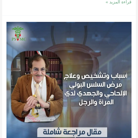
قراءة المزيد »
أسباب
وتشخيص
وعلاج
مرض
السلس
البولي
الإلحاحي
والجهدي
لدى
المرأة
والرجل
2