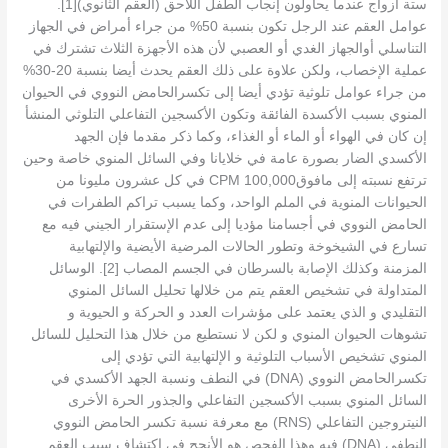
ستة أزواج عندما يحاولون إنجاب الطفل اللاحق (العقم الثانوي)[1].
عوامل العقم عند الرجل تكون بنسبة 50% من جراء أمراض في الجهاز
التناسلي أوالجهاز الغدي أو العصبي لأن هذه الأجهزة الثلاث تشترك في
عملية الإخصاب، ولكن علاوة على ذلك العقم يحدث أيضا بنسبة 20-30%
من جراء عوامل تلوثية تؤدي أيضا إلى تكسرالحامض النووي في الحيوان
المنوي بسبب الأكسدة الفائقة وتكون الأكسجين التفاعلي التلوثي المنشأ
إن كان في الهواء أو الماء أو الغذاء، وكما ذكر مقدما فإن الجهد
الأكسدي الضار بصورة عامة في خلايانا وفي السائل المنوي خاصة وحين
ترتفع نسبته إلى مافوقCPM 100,000 في كل عشرون مليونا من
الحيوانات المنوية في الملم الواحد، وكما يسبب تراكم الطفرات في
الحامض النووي في أجسامنا مؤديا إلى عدم الإستقرار الجيني فيه مع
تسارع في الشيخوخة وتطور الحالات المرضية الأيضية والإلتهابية
المزمنة وكذلك الإصابة بالسرطان في الجسم المصاب [2]. الوسائل
المتداولة في تشخيص العقم يتم من خلالها تحليل السائل المنوي
التقليدي و الذي يعتمد على مؤشرات العدد و الحركة و الحيوية و
تشوهات الحيوان المنوي و لكن لا نستطيع من خلال هذا التحليل للسائل
المنوي تشخيص الأسباب التلوثية و الإلتهابية التي تؤدي إلى
تكسرالحامض النووي (DNA) في النطف ونسبة الجهد الأكسدي في
السائل المنوي بسبب الأكسجين التفاعلي والجذور الحرة الأخرى
النيتروجين التفاعلي (RNS) مع معرفة نسبة تكسر الحامض النووي
النطفي (DNA) فيه وهذا الفحص هو الأنجح في إكتشاف سبب العقم