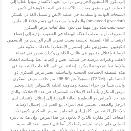
إلى تكون الأكسجين الحر ومن ثم إلى الجهد الأكسدي مؤديا تلقائيا إلى
إنخفاض في مستوى مضادات الأكسدة في الدم، علاوة على تكون
المنتجات النهائية والمتقدمة في عملية الأيض والتمثيل الغذائي للسكر
(advanced glycation) والضارة والمرضية في جسم هؤلاء المصابين
حيث تلعب هذه دورا مهما في تكون مظاعفات مرض السكري
المعروفة، أولها تصلب الغلالة البيضاء في القضيب مؤدية إلى إختفاء
الإنتصاب أثناء العملية الجنسية بسبب تسرب الدم الوريدي من الجسمين
الكهفيين المسؤولين على إستمرار الإنتصاب أثناء ذلك، علاوة على
الإصابة بإعتلال وقصور في ظائف الكليتين وكذلك قصور في عضلة
القلب وتغيرات مرضية في شبكية العين والإصابة أيضا بهشاشة العظام
والإصابة بالشيخوخة المبكرة. إضافة إلى تلف الأعصاب الإنتصابية في
هذه المنطقة الحساسة الجنسية والتناسلية. يعتبر مرض السكري ذو
الفئة الثانية (T2DM) مسؤولاً عن 90-95٪ من حالات مرض السكري
والذي ينشأ من جراء السمنة ومقاومة الخلية للأنسولين [10]. ويعتبر
مرض السكري بأنه أحد الإعتلالات المشتركة في هذه الإختلالات والذي
هو أحد الأمراض ذو الخطورة العالية المؤدية إلى إختلال الإنتصاب لدى
الرجل والضعف الجنسي لدى المرأة، مع العلم فإن إحتمال الإصابة
بالإختلال الإنتصابي الكامل لدى المصابين بمرض السكري يكون ثلاث
أضعاف أكثر مقارنة بالذين لا يعانون من هذا المرض، وإن هذا له تأثيره
السلبي على جودة الحياة، وكما ذكر آنفا فإن قصور الغدد التناسلية
ونقص الهرمون الذكري لدى الذكر والأنثى هي حالة مرضية وباثولوجية