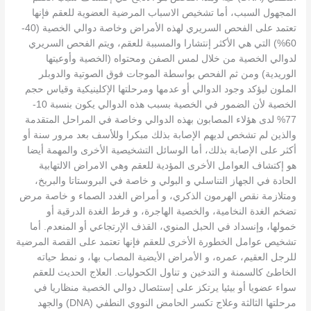
المجهول السبب، أما تشخيص الاسباب المرضية العضوية للعقم فإنها
تعتمد على الفحص السريري لهذه الأمراض وخاصة دوالي الخصية (40-
60%) التي هي الأكثر إنتشارا والمسببة للعقم، ويتم الفحص السريري
لدوالي الخصية من خلال لمس الصفن ومحتواه (الخصية وأوعيتها
الوريدية) ومن ثم الفحص بواسطة الموجات فوق الصوتية والدوبلر
الملون ليؤكد وجود الدوالي أو عدمها ومرحلتها الإكلينيكية وقياس حجم
الخصية لأن الضمور في الخصية بسبب هذه الدوالي يكون بنسبة 10-
77% لدى هؤلاء المصابون بهذه الدوالي وخاصة في المراحل المتقدمة
والذين لم تشخص لديهم الإصابة بذلك مبكرا وللأسف بعد مرور سنة أو
أكثر على الإصابة بذلك، أما الوسائل التشخيصية الأخرى والمهمة أيضا
هو إكتشاف العوامل الأخرى المؤدية للعقم وهي الامراض الالتهابية
الحادة في الجهاز التناسلي و البولي و خاصة في البروستاتا والبربخ،
ومتلازمة نقص الهرمون الذكري، و أمراض الغدد الصماء و خاصة مرض
تضخم الغدة النخامية، والخصية الهاجرة، و فرط الغدة الدرقية أو
خمولها، وإنسداد في الحبل المنوي، القذف الإرتجاعي أو المنعدم. أما
تشخيص عوامل الخطورة الأخرى للعقم فإنها تعتمد على القصة المرضية
للرجل العقيم، عمره، و الأمراض الأيضية المصاب بها، و نمط حياته
الخاطئ كالسمنة و التدخين و تناول الكحوليات. العلاج الحديث للعقم
سواء عضويا أو بيئيا يرتكز على إستئصال دوالي الخصية منظاريا في
مرحلتها الثالثة وعلاج تكسر الحامض النووي النطفي (DNA) والجهد