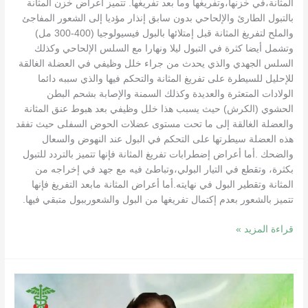
المثانة،في خزنها،وتفريغها وما بعد تفريغها. تتميز أعراض خزن المثانة
بالتبول الطارئ والإلحاحي بدون سابق إنذار مؤديا إلى الشعور المفاجئ
والملح لتفريغ المثانة قبل إمتلائها بالبول فيسيولوجيا (400-300 مل)
وتشمل أيضا كثرة في التبول ليلا ونهارا مع السلس الإلحاحي وكذلك
السلس الجهدي والذي يحدث من جراء خلل وظيفي في العضلة الغالقة
للإحليل للسيطرة على تفريغ المثانة والتحكم فيها والذي سببه دائما
الولادات المتعثرة والعديدة وكذلك السمنة والإصابة بشحم البطن
الحشوي (الكرش) حيث يسبب هذا خلل وظيفي بعد هبوط عنق المثانة
والعضلة الغالقة إلى ما تحت مستوى عضلات الحوض السفلى حيث تفقد
هذه العضلة سيطرتها على التحكم في البول عند النهوض والسعال
والضحك .أما أعراض إضطرابات تفريغ المثانة فإنها تتميز بالتردد للتبول
بكثرة، وتقطع في التيار البولي،وتباطئ فيه مع جهد في إخراجه من
المثانة وتقطير البول في نهايته.أما أعراض المثانة مابعد التفريغ فإنها
تتميز بالشعور بعدم إكتمال تفريغها من البول والشعورببول متبقي فيها.
قراءة المزيد »
أسباب
وتشخيص