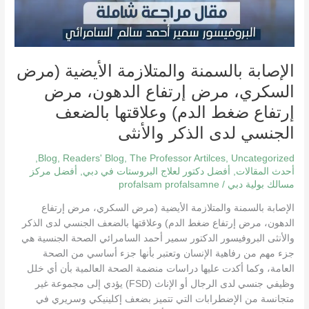
الجنسي
لدى
الذكر
والأنثى
الإصابة بالسمنة والمتلازمة الأيضية (مرض
السكري، مرض إرتفاع الدهون، مرض
إرتفاع ضغط الدم) وعلاقتها بالضعف
الجنسي لدى الذكر والأنثى
,
Blog
,
Readers' Blog
,
The Professor Artilces
,
Uncategorized
أحدث المقالات
,
أفضل دكتور لعلاج البروستات في دبي
,
أفضل مركز
مسالك بولية دبي
/
profalsam profalsamne
الإصابة بالسمنة والمتلازمة الأيضية (مرض السكري، مرض إرتفاع
الدهون، مرض إرتفاع ضغط الدم) وعلاقتها بالضعف الجنسي لدى الذكر
والأنثى البروفيسور الدكتور سمير أحمد السامرائي الصحة الجنسية هي
جزء مهم من رفاهية الإنسان وتعتبر بأنها جزء أساسي من الصحة
العامة، وكما أكدت عليها دراسات منضمة الصحة العالمية بأن أي خلل
وظيفي جنسي لدى الرجال أو الإناث (FSD) يؤدي إلى مجموعة غير
متجانسة من الإضطرابات التي تتميز بضعف إكلينيكي وسريري في