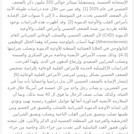
الإستجابة الجنسية. ومستقبليا سيتأثر حوالي 320 مليون ذكر بالضعف
الجنسي في عام 2025 [1]. وقد تبين من خلال عدة دراسات طويلة الأمد
بأن الضعف الجنسي يحدث في المتوسط ​​بـ 3 إلى 5 سنوات قبل الإصابة
بأمراض القلب والأوعية الدموية [2]. وقد أظهرت هذه الدراسات بوجود
علاقة طردية بين شدة الضعف الجنسي وأمراض القلب والأوعية
الدموية (CVD) لأن الضعف الجنسي والتصلب الوعائي الشرياني العام
(Atherosclerosis) لهما أسباب باثولوجية مشتركة وهما الخلل الوظيفي
الباثولوجي في الخلايا الغشائية المبطنة للأوعية الدموية وتصلب شرايينها
[4،3]، وذلك بسبب الأمراض الأيضية وخاصة مرض السكري والسمنة
وتصلب الشرايين الصعيدي وإرتفاع الدهون في الدم، ولهذا أقترحت
الدراسات الإكلينيكية الحديثة للأمراض القلبية الوعائية بإلزامية تشخيص
الضعف الجنسي بشكل روتيني لمرضى الأمراض القلبية الوعائية [5].
إنتشار الإصابة بالضعف الجنسي الآن يدل دراسيا وإحصائيا بأنه يبدأ في
سن العشرين، و يصاب رجل واحد من كل خمسة في أمريكا خلال فترة
الحياة، وكذلك يصاب نصف الرجال ما فوق ال 40 سنة بذلك، وبما أن
المتلازمة الأيضية المذكورة آنفا لها عوامل خطورة رئيسية تهيئ وتؤدي
إلى إصابة الأوعية الدموية الشريانية بالتصلب والتضيق في الجسم ومن
ظمنها تصلب وتضيق شرايين القلب التاجية وتصلب وتضيق الشرايين
الحرشفية والفرجية في المنطقة الجنسية لدى الذكر والأنثى، فإن نتيجته
تكون قصور الغدد التناسلية التي تحدث من جراء ذلك وخاصة من جراء
إنخفاض إنتاج هرمون الذكورة في الخصية لدى الذكر وإنخفاض إنتاجه