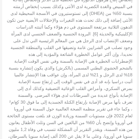
في المبيض والغدة الكضرية لدى الأنثى وكذلك بسبب إنخفاض أرمتته
بنسبة 50% من (DHEA) إلى تستوستيرون في الأنسجة المحيطية لدى
الأنثى إضافة إلى ذلك تحدث هذه التغيرات والإختلالات الأيضية حين تكون
الدهون الثلاثية مرتفعة المستوى في دم هؤلاء وكما أثبتته الدراسات
الإكلينيكية والحديثة [6]. البرودة الجنسية والضعف الجنسي لدى المرأة
وضعف الإنتصاب لدى الرجل هي من المعالم الرئيسية التي تدل على
وجود تصلب في الشرايين عامة وتضيقها في القلب والمنطقة الجنسية
تحديدا، وإن أكثر عوامل الخطورة الشائعة والمؤدية إلى هذه
الإضطرابات الخطيرة هي الإصابة بالسمنة وفي نفس الوقت الإصابة
بالشحم الحشوي البطني المسمى (بالكرش) والذي يكون إنتشاره بنسبة
18% لدى الرجل و 21% لدى المرأة، وإن عواقب هذا الإنتشار عالميا
أثبت دراسيا بإنه قد أدى في نفس الوقت إلى إرتفاع نسبة الإصابة
بمرض السكري، وأمراض القلب الوعائية التضيقية وكذلك أدى إلى
الإصابة بأنواع عديدة من السرطانات لدى هؤلاء المرضى. والسمنة
تعرف بأنها مرض الإصابة بإرتفاع الكتلة الجسدية إلى ما فوق 30 كغ/م²
، وكما جاء في تقرير منظمة الصحة العالمية حول السمنة في أوروبا
لعام 2022 فإن مستويات السمنة وزيادة الوزن قد بلغت مستوى الجائحة
في أوروبا وإتضح بأن 60% من البالغين في السن وثلث الأطفال يعانون
من هذه السمنة، ويقدر التقرير أن المشكلة تتسبب في وفاة 1,2 مليون
سنويا في أوروبا، وعلى ما لا يقل عن 200 ألف إصابة سنويا بالسرطان،