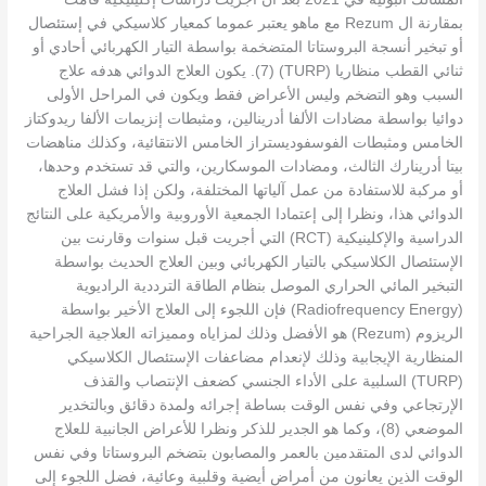
بمقارنة ال Rezum مع ماهو يعتبر عموما كمعيار كلاسيكي في إستئصال
أو تبخير أنسجة البروستاتا المتضخمة بواسطة التيار الكهربائي أحادي أو
ثنائي القطب منظاريا (TURP) (7). يكون العلاج الدوائي هدفه علاج
السبب وهو التضخم وليس الأعراض فقط ويكون في المراحل الأولى
دوائيا بواسطة مضادات الألفا أدرينالين، ومثبطات إنزيمات الألفا ريدوكتاز
الخامس ومثبطات الفوسفوديستراز الخامس الانتقائية، وكذلك مناهضات
بيتا أدرينارك الثالث، ومضادات الموسكارين، والتي قد تستخدم وحدها،
أو مركبة للاستفادة من عمل آلياتها المختلفة، ولكن إذا فشل العلاج
الدوائي هذا، ونظرا إلى إعتمادا الجمعية الأوروبية والأمريكية على النتائج
الدراسية والإكلينيكية (RCT) التي أجريت قبل سنوات وقارنت بين
الإستئصال الكلاسيكي بالتيار الكهربائي وبين العلاج الحديث بواسطة
التبخير المائي الحراري الموصل بنظام الطاقة الترددية الراديوية
(Radiofrequency Energy) فإن اللجوء إلى العلاج الأخير بواسطة
الريزوم (Rezum) هو الأفضل وذلك لمزاياه ومميزاته العلاجية الجراحية
المنظارية الإيجابية وذلك لإنعدام مضاعفات الإستئصال الكلاسيكي
(TURP) السلبية على الأداء الجنسي كضعف الإنتصاب والقذف
الإرتجاعي وفي نفس الوقت بساطة إجرائه ولمدة دقائق وبالتخدير
الموضعي (8)، وكما هو الجدير للذكر ونظرا للأعراض الجانبية للعلاج
الدوائي لدى المتقدمين بالعمر والمصابون بتضخم البروستاتا وفي نفس
الوقت الذين يعانون من أمراض أيضية وقلبية وعائية، فضل اللجوء إلى