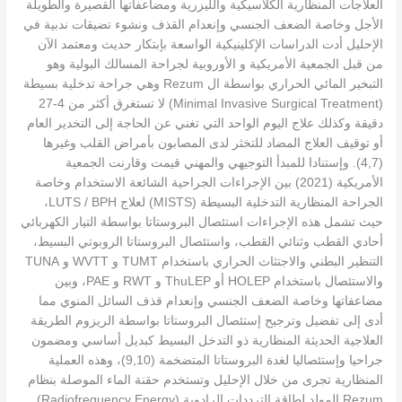
العلاجات المنظارية الكلاسيكية والليزرية ومضاعفاتها القصيرة والطويلة
الأجل وخاصة الضعف الجنسي وإنعدام القذف ونشوء تضيقات ندبية في
الإحليل أدت الدراسات الإكلينيكية الواسعة بإبتكار حديث ومعتمد الآن
من قبل الجمعية الأمريكية و الأوروبية لجراحة المسالك البولية وهو
التبخير المائي الحراري بواسطة ال Rezum وهي جراحة تدخلية بسيطة
(Minimal Invasive Surgical Treatment) لا تستغرق أكثر من 4-27
دقيقة وكذلك علاج اليوم الواحد التي تغني عن الحاجة إلى التخدير العام
أو توقيف العلاج المضاد للتخثر لدى المصابون بأمراض القلب وغيرها
(4,7). وإستنادا للمبدأ التوجيهي والمهني قيمت وقارنت الجمعية
الأمريكية (2021) بين الإجراءات الجراحية الشائعة الاستخدام وخاصة
الجراحة المنظارية التدخلية البسيطة (MISTS) لعلاج LUTS / BPH،
حيث تشمل هذه الإجراءات استئصال البروستاتا بواسطة التيار الكهربائي
أحادي القطب وثنائي القطب، واستئصال البروستاتا الروبوتي البسيط،
التنظير البطني والاجتثاث الحراري باستخدام TUMT و WVTT و TUNA
والاستئصال باستخدام HOLEP أو ThuLEP و RWT و PAE، وبين
مضاعفاتها وخاصة الضعف الجنسي وإنعدام قذف السائل المنوي مما
أدى إلى تفضيل وترجيح إستئصال البروستاتا بواسطة الريزوم الطريقة
العلاجية الحديثة المنظارية ذو التدخل البسيط كبديل أساسي ومضمون
جراحيا وإستئصاليا لغدة البروستاتا المتضخمة (9,10)، وهذه العملية
المنظارية تجرى من خلال الإحليل وتستخدم حقنة الماء الموصلة بنظام
Rezum المولد لطاقة الترددات الرادوية (Radiofrequency Energy)