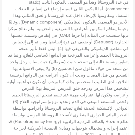
في غدة البروستاتا وهذا هو المسمى بالمكون الثابت (static
component)، أما المكون الثاني فسببه إرتفاع في إنقباض العضلات
الملساء ومقاومتها للإرتخاء داخل غدة البروستاتا والعنق المثاني وهذا
الأخير هو المسمى بالمكون الديناميكي (Dynamic component)، وغالبًا
وحينما يتفاقم المكونين بأعراضهما التفريغية والتخزينية، ولم تعالج مبكرا
فإنها ستسبب في المثانة إما فرط (OAB) في إنقباض وتسمك عضلتها
الجدارية (Detrusor) أو ضعف في قوة إنقباضها ومن ثم إلى إنخفاض
في نشاطها الديناميكي والتفريغي فيها (4). ليس فقط تأثير تضخم
البروستاتا الحميد وأعراضه المزعجة هو الدافع الأساسي للعلاج وإنما قد
يتطور وبنسبة عالية إلى تضخم خبيث (سرطان) حيث يصاب رجل واحد
من تسعة من هؤلاء مافوق سن الخمسين (5) ولا ينبغي الاستهانة بهذا
التضخم من قبل المصاب ويجب أن تكون أعراضه من الدوافع الرئيسية
العلاجية لدى الطبيب المتخصص بذلك كما ويجب أن تكون ذو أهمية أولية
لتشخيص هذا المرض ودرجة قلق المريض المرتبط بهذا المرض
وأعراضه وتكون لها اعتبارات مهمة عند تقييم تضخم البروستاتا الحميد
وفحص المستضد النوعي في الدم وتحديد نوع وإستراتيجية العلاج (6).
الدواعي الإكلينيكية الحديثة لعلاج تضخم البروستاتا وأعراضها بواسطة
التبخير المائي الحراري المنظاري لأنسجة البروستاتا الموصل بواسطة
نظام Rezum بالطاقة الترددية الرادوية (Radiofrequency Energy) قد
أعتمد إجرائه وإستعماله بتوجيهات ومبادئ الجمعية الأمريكية لجراحة
المسالك البولية في 2021 بعد أن أجريت دراسات إكلينيكية قامت