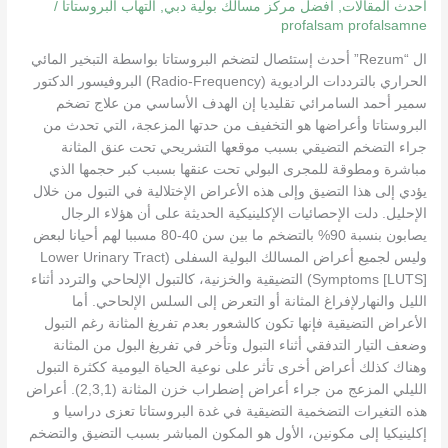
أحدث المقالات
,
أفضل مركز مسالك بولية دبي
,
التهاب البروستاتا
/
profalsam profalsamne
ال “Rezum” أحدث إستئصال لتضخم البروستاتا بواسطة التبخير المائي
الحراري بالترددات الراديوية (Radio-Frequency) البروفيسور الدكتور
سمير أحمد السامرائي تقليديا إن الهدف الأساسي من علاج تضخم
البروستاتا وأعراضها هو التخفيف من حدتها المزعجة، التي تحدث من
جراء التضخم التضيقي بسبب موقعها التشريحي تحت عنق المثانة
مباشرة ومطوقة للمجرى البولي تحت عنقها بسبب كبر حجمها الذي
يؤدي إلى هذا التضيق وإلى هذه الأعراض الإختلالية في التبول من خلال
الإحليل. دلت الإحصائيات الإكلينيكية الحديثة على أن هؤلاء الرجال
يصابون بنسبة 90% بالتضخم ما بين سن 40-80 مسببا لهم أحيانا لبعض
وليس لجميع أعراض المسالك البولية السفلى (Lower Urinary Tract
Symptoms [LUTS]) التضيقية والخزنية، كالتبول الإلحاحي والتردد أثناء
الليل والنهارلإفراغ المثانة أو التعرض إلى السلس الإلحاحي. أما
الأعراض التضيقية فإنها تكون كالشعور بعدم تفريغ المثانة رغم التبول
وضعف التيار التدفقي أثناء التبول وتأخر في تفريغ البول من المثانة
وهناك كذلك أعراض أخرى تأثر على نوعية الحياة اليومية ككثرة التبول
الليلي المزعج من جراء أعراض إضطراب خزن المثانة (2,3,1). أعراض
هذه التغيرات التضخمية التضيقية في غدة البروستاتا تعزى دراسيا و
إكلينيكيا إلى مكونين، الأول هو المكون المباشر بسبب التضيق والتضخم