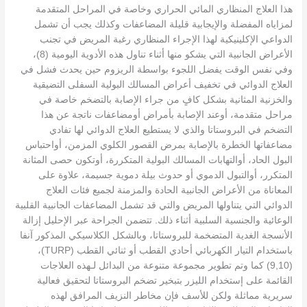
هذا العلاج المنظاري المائي الحراري وخاصة في المراحل المتقدمة
لمزاياه المفضلة والإيجابية قليلة المضاعفات وكذلك يجب أن تشمل
الدواعي الإكلينيكية لهذا الإجراء المنظاري رغبة المريض في تجنب
الأعراض الجانبية التي يشكو منها أثناء تناول هذه الأدوية اليومية (8)،
وفي نفس الوقت يفضل اللجوء بواسطة الريزوم حين يحدث فشل في
العلاج الدوائي في تخفيف أعراض المسالك البولية السفلى التضيقية
والخزنية المثانية بشكل كافٍ من جراء الإصابة بالتضخم خاصة في
مراحل متقدمة، أوعند الإصابة بأمراض أومضاعفات ناتجة عن هذا
التضخم في البروستاتا والذي لا يستطيع العلاج الدوائي لها تفادي
مضاعفاتها الخطرة بالإصابة بمرض القصور الكلوي المزمن، أواحتباس
البول الحاد، أوالتهابات المسالك البولية المتكررة، أوتكون حصى المثانة
المتكرر، أوالتبول الدموي أو حدوث بيلة ​​دموية جسيمة، علاوة على
المعاناة من الأعراض الجانبية الحادة والمزمنة لجميع فئات العلاج
الدوائي التي يتناولها المريض والتي قد تشمل المضاعفات الجانبية القلبية
الوعائية والجنسية السلبية أثناء ذلك. تتضمن الجراحة عبر الإحليل إزالة
الأنسجة الغدية المتضخمة للبروستاتا، وبالشكل الكلاسيكي المذكور آنفا
باستخدام التيار الكهربائي أحادي القطب أو ثنائي القطب (TURP)،
(9,10) كما وتم تطوير مجموعة متنوعة من البدائل لـهذه العلاجات
القائمة على إستخدام الليزر بتبخير تضخم البروستاتا لتحقيق فعالية
سريرية مماثلة ولكن للأسف فإن مخاطر النزيف المرافق لهذه