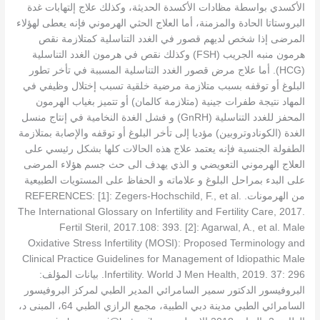
الأكسدي بواسطة مظادات الأكسدة الحديثة، وكذلك علاج إلتهابات غدة
البروستاتا الحادة والمزمنة، أما العلاج الحثي الهرموني فإنه يعطى لهؤلاء
المرضى إذا شخص لديهم قصور في الغدد التناسلية كمتلازمة نقص
هرمون منبه الجريب (FSH) وكذلك نقص في هرمون الغدد التناسلية
(HCG). أما علاج مرض قصور الغدد التناسلية المسببة في تأخر تطور
البلوغ أو توقفه بسبب متلازمة مرضية خلقية تسبب إختلال وظيفي في
المهاد نتيجة طفرات جينية (متلازمة كالمان) أو تتميز بغياب الهرمون
المحفز للغدد التناسلية (GnRH) و فشل الغدة النخامية في إنتاج منسل
الغدة (الكونادوتروبين) مؤديا إلى تأخر البلوغ أو توقفه والإصابة بمتلازمة
الطفولة الجنسية فإنه يعتمد علاج هذه الحالات كلها بشكل رئيسي على
العلاج الهرموني التعويضي و الذي يهدف الى حث جسم هؤلاء المرضى
على البدء بمراحل البلوغ و علاماته و الحفاظ على المستويات الطبيعية
من الهرمونات. REFERENCES: [1]: Zegers-Hochschild, F., et al.
The International Glossary on Infertility and Fertility Care, 2017.
Fertil Steril, 2017.108: 393. [2]: Agarwal, A., et al. Male
Oxidative Stress Infertility (MOSI): Proposed Terminology and
Clinical Practice Guidelines for Management of Idiopathic Male
Infertility. World J Men Health, 2019. 37: 296. بيانات المؤلف:
البروفيسور الدكتور سمير السامرائي المدير الطبي لمركز البروفيسور
السامرائي الطبي مدينة دبي الطبية، مجمع الرازي الطبي 64، المبنى د،