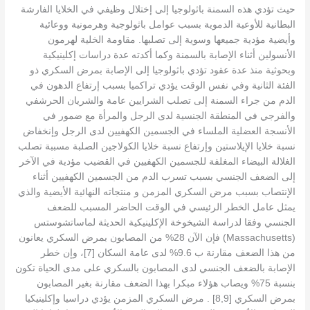
حيث تؤدي هذه السمنة باثولوجيا إلى إختلال وظيفي في الخلايا الفارشة
البطانية للأوعية الدموية بسبب عوامل باثولوجية وهرمونية ووعائية
وأيضية مؤدية جميعها وسوية إلى تصلبها. مقاومة الخلية لهرمون
الأنسولين أثناء الإصابة بالسمنة وكما أكدته عدة دراسات إكلينيكية
وبحوثية منذ عدة عقود تؤدي باثولوجيا إلى الإصابة بمرض السكري ذو
الفئة الثانية وفي نفس الوقت يؤدي تراكميا بسبب إرتفاع الدهون في
الدم من جراء السمنة إلى تصلب الشرايين عامة والشريان الحرشفي
والفرجي في المنطقة الجنسية لدى الرجل والمرأة مع ضمور في
الأنسجة العضلية الملساء في الجسمين الكهفيين لدى الرجل وإنخفاض
نسبة خلايا الإيلاستين وإرتفاع نسبة خلايا الكولاجين الصلبة مسببة تصلب
الغلالة البيضاء المغلفة للجسمين الكهفيين في القضيب مؤدية في الآخر
إلى الضعف الجنسي بسبب تسرب الدم من الجسمين الكهفيين أثناء
الإنتصاب بسبب مرض السكري المزمن و منتجاته النهائية الأيضية والذي
يمثل عامل الخطر الرئيسي في الوقت الحاضر المسبب للضعف
الجنسي وفقا لدراسة الشيخوخة الإكلينيكية الحديثة لماساتشوستس
(Massachusetts) فإن الآن 28% من المصابون بمرض السكري يعانون
من هذا الضعف مقارنة ب 9.6% لدى عامة السكان [7]، وإن خطر
الإصابة بالضعف الجنسي لدى المصابون بالسكري على مدى الحياة تكون
بنسبة 75% ويصاب هؤلاء مبكرا بهذا الضعف مقارنة بغير المصابون
بمرض السكري [8,9] . مرض السكري المزمن يؤدي دراسيا وإكلينيكيا