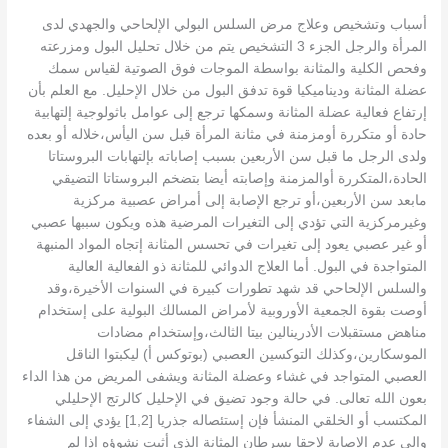
أسباب وتشخيص وعلاج مرض السلس البولي الإلحاحي والجهدي لدى
المرأة والرجل الجزء 3 التشخيص يتم من خلال تحليل البول ومزرعته
وفحص الكلية والمثانة بواسطة الموجات فوق الصوتية لقياس سمك
عضلة المثانة وديناميكيا قوة تدفق البول من خلال الإحليل. مع العلم بأن
إرتفاع فعالية عضلة المثانة وسمكها ترجع إلى عوامل باثولوجية إلتهابية
حادة أو متكررة أومزمنة في مثانة المرأة قبل سن اليأس،خلاله أو بعده
ولدى الرجل ما قبل سن الأربعين بسبب إصاباته بإلتهابات البروستاتا
الحادة،المتكررة أوالمزمنة وإصابته أيضا بتضخم البروستاتا التضيقي
مابعد سن الأربعين،أو ترجع الإصابة إلى أمراض عصبية مركزية
وغيرمركزية التي تؤدي إلى التغيرات المرضية هذه ويكون سببها عصبي
أو غير عصبي يعود إلى تغيرات في تحسس المثانة إتجاه المواد المنبهة
المتواجدة في البول. أما العلاج الدوائي للمثانة ذو الفعالية العالية
والسلس الإلحاحي قد شهد تطورات كبيرة في السنوات الأخيرة،وقد
أوصت بقوة الجمعية الأوروبية لأمراض المسالك البولية على إستخدام
مناهض مستقبلات الأدرينالين بيتا الثالث،وإستخدام مضادات
الموسكارين،وكذلك التوكسين العصبي (بوتوكس أ) ليكبتوا الناقل
العصبي المتواجد في غشاء وعضلة المثانة ويشفى المريض من هذا الداء
بعون الله تعالى. في حالة وجود تضيق في الإحليل كالرتج الإحليلي
المكتسب أو الخلقي المنشأ فإن إستئصاله جذريا [1,2] يؤدي إلى الشفاء
وإلى عدم الإصابة لاحقا بسرطان المثانة الذي أثبت نشوؤه إذا لم