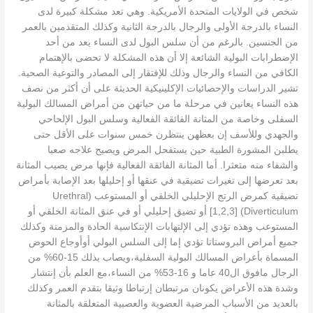
شخص في الولايات المتحدة الأمريكية. وهي تعد مشكلة كبيرة لدى
النساء بالدرجة الأولى والرجال بالدرجة الثانية وكذلك المتقدمين بالعمر
من الجنسين. بالرغم من أن سلس البول لدى النساء يعد من أحد
الإضطرابات البولية الشائعة إلا أن هذه المشكلة لا تحضى بالإهتمام
الكافي من النساء والرجال وذلك للإفتقار إلى المصادر والتوعية الصحية.
تشير الدراسات والإحصائيات الإكلينيكية الحديثة على أن أكثر من نصف
هذه النساء يعانين في مرحلة ما من حياتهن من أمراض المسالك البولية
السفلى وخاصة من المثانة الفائقة الفعالية وسلس البول الإلحاحي
والجهدي وللأسف إن بعظهن ينتظرن خمس سنوات على الأقل حتى
يطلبن المشورة الطبية حين يستفحل المرض ويصبح علاجه صعبا
والشفاء منه متعثرا. أما المثانة الفائقة الفعالية فإنها مرض يصيب المثانة
بعد تعرضها إلى تغيرات تضيقية في عنقها أو إحليلها بعد الإصابة بأمراض
تضيقية كمرض الرتج الإحليلي الخلقي أو المستوعب (Urethral
Diverticulum) [1,2,3] أو تضيق إحليلي أو في عنق المثانة الخلقي أو
المستوعب وهذه تؤدي إلى الإلتهابات الإنتكاسية الحادة والمزمنة وكذلك
جميع أمراض البروستاتا تؤدي إما إلى السلس البولي أوأوجاع الحوض
المسماة بأعراض المسالك البولية السفلية،ويصاب بذلك 15-60% من
الرجال مافوق ال40 عاما و 16-53% من النساء،مع العلم بأن إنتشار
وشدة هذه الأعراض يكونان مرتبطان إرتباطا وثيقا بتقدم العمر وكذلك
بالعديد من الأسباب المرضية العضوية والعصبية المتعلقة بالمثانة