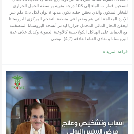
لتسخين قطرات الماء إلى 103 درجة مئوية بواسطة الحمل الحراري
للبخار المتكون والذي يحقن حقنة تكون مدتها 9 ثوان لكل 0.5 ملم عبر
الإبرة المعالجة التي يتم وضعها في منطقة التضخم المركزي للبروستاتا
ليحقن البخار المائي المحمل حراريا ليدمر أنسجة البروستاتا المتضخمة
مع الحفاظ على الهياكل الكولاجينية كالأوعية الدموية وكذلك غلاف غدة
البروستاتا و تفادي القناة القاذفة (4,7). توصي
قراءة المزيد »
أسباب
وتشخيص
وعلاج
مرض
السلس
البولي
الإلحاحي
والجهدي
لدى
المرأة