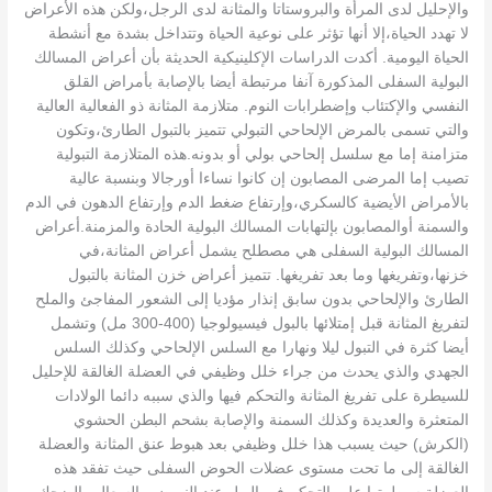
والإحليل لدى المرأة والبروستاتا والمثانة لدى الرجل،ولكن هذه الأعراض
لا تهدد الحياة،إلا أنها تؤثر على نوعية الحياة وتتداخل بشدة مع أنشطة
الحياة اليومية. أكدت الدراسات الإكلينيكية الحديثة بأن أعراض المسالك
البولية السفلى المذكورة آنفا مرتبطة أيضا بالإصابة بأمراض القلق
النفسي والإكتئاب وإضطرابات النوم. متلازمة المثانة ذو الفعالية العالية
والتي تسمى بالمرض الإلحاحي التبولي تتميز بالتبول الطارئ،وتكون
متزامنة إما مع سلسل إلحاحي بولي أو بدونه.هذه المتلازمة التبولية
تصيب إما المرضى المصابون إن كانوا نساءا أورجالا وبنسبة عالية
بالأمراض الأيضية كالسكري،وإرتفاع ضغط الدم وإرتفاع الدهون في الدم
والسمنة أوالمصابون بإلتهابات المسالك البولية الحادة والمزمنة.أعراض
المسالك البولية السفلى هي مصطلح يشمل أعراض المثانة،في
خزنها،وتفريغها وما بعد تفريغها. تتميز أعراض خزن المثانة بالتبول
الطارئ والإلحاحي بدون سابق إنذار مؤديا إلى الشعور المفاجئ والملح
لتفريغ المثانة قبل إمتلائها بالبول فيسيولوجيا (400-300 مل) وتشمل
أيضا كثرة في التبول ليلا ونهارا مع السلس الإلحاحي وكذلك السلس
الجهدي والذي يحدث من جراء خلل وظيفي في العضلة الغالقة للإحليل
للسيطرة على تفريغ المثانة والتحكم فيها والذي سببه دائما الولادات
المتعثرة والعديدة وكذلك السمنة والإصابة بشحم البطن الحشوي
(الكرش) حيث يسبب هذا خلل وظيفي بعد هبوط عنق المثانة والعضلة
الغالقة إلى ما تحت مستوى عضلات الحوض السفلى حيث تفقد هذه