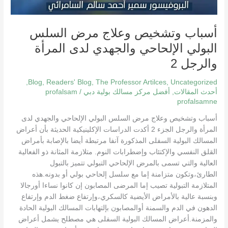
أسباب وتشخيص وعلاج مرض السلس
البولي الإلحاحي والجهدي لدى المرأة
والرجل 2
,
Blog
,
Readers' Blog
,
The Professor Artilces
,
Uncategorized
أحدث المقالات
,
أفضل مركز مسالك بولية دبي
/
profalsam
profalsamne
أسباب وتشخيص وعلاج مرض السلس البولي الإلحاحي والجهدي لدى
المرأة والرجل الجزء 2 أكدت الدراسات الإكلينيكية الحديثة بأن أعراض
المسالك البولية السفلى المذكورة آنفا مرتبطة أيضا بالإصابة بأمراض
القلق النفسي والإكتئاب وإضطرابات النوم. متلازمة المثانة ذو الفعالية
العالية والتي تسمى بالمرض الإلحاحي التبولي تتميز بالتبول
الطارئ،وتكون متزامنة إما مع سلسل إلحاحي بولي أو بدونه.هذه
المتلازمة التبولية تصيب إما المرضى المصابون إن كانوا نساءا أورجالا
وبنسبة عالية بالأمراض الأيضية كالسكري،وإرتفاع ضغط الدم وإرتفاع
الدهون في الدم والسمنة أوالمصابون بإلتهابات المسالك البولية الحادة
والمزمنة.أعراض المسالك البولية السفلى هي مصطلح يشمل أعراض