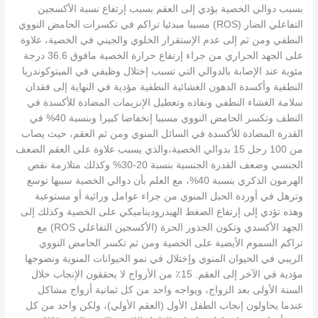
بسبب دوالي الخصية يؤدي إلى العقم بسبب إرتفاع نسبة الأكسجين
التفاعلي الضار (ROS) مسببا مبدئيا تراكم في تكسرات الحامض النووي
النطفي ومن ثم إلى عدم الإستقرار الخلوي والجيني في الخصية، علاوة
على الجهد الحراري من جراء إرتفاع حرارة الخصية مافوق 36.6 درجة
مئوية عند الإصابة بالدوالي التي تسبب إختلال وظيفي في الميتوكوندريا
النطفية وأكسدة الدهون الغشائية النطفية مؤدية في النهاية إلى فقدان
سلامة الغشاء النطفي ونفاذه وتعطيل الإنزيمات المضادة للأكسدة في
النطف وتكسر الحامض النووي مسببا إنخفاضا كبيرا وبنسبة 40% في
القدرة المضادة للأكسدة في السائل المنوي ومن ثم العقم، حيث يصاب
من 100 رجل 15 بدوالي الخصية،والذي يسبب علاوة على العقم الضعف
الجنسي وضعف القدرة الجنسية بنسبة 20-30% وكذلك متلازمة نقص
الهرمون الذكري بنسبة 40%، مع العلم بأن دوالي الخصية سببها توسع
وترهل في أوردة الحبل المنوي من جراء عوامل وراثية أو مستوعبة
وهذه تؤدي إلى إرتفاع الضغط الهيدروديناميكي على الخصية وكذلك إلى
الجهد الأكسدي وتكون الجذور الحرة (الأكسجين التفاعلي ROS) مع
تراكم السموم الأيضية على الخصية ومن ثم تكسر الحامض النووي
الريبي في الحيوان المنوي وإختلال في نمو الحيوانات المنوية ونضوجها
مؤدية في الآخر إلى العقم. 15٪ من الأزواج لا يحققون الإنجاب خلال
السنة الأولى بعد الزواج، ويواجه واحد من كل ثمانية أزواج مشاكل
عندما يحاولون إنجاب الطفل الأول (العقم الأولي)، ولكن واحد من كل