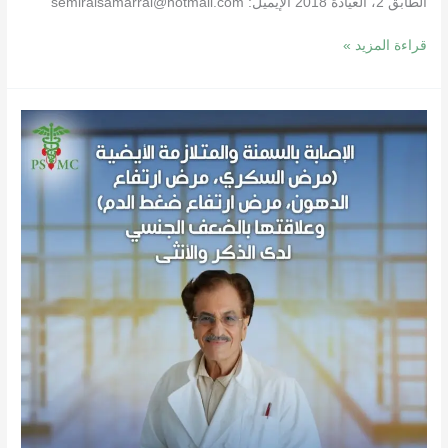
الطابق 2، العيادة 2018 الإيميل: semiralsamarrai@hotmail.com
قراءة المزيد »
الإصابة
بالسمنة
والمتلازمة
الأيضية
(مرض
السكري،
مرض
إرتفاع
الدهون،
مرض
إرتفاع
ضغط
الدم)
وعلاقتها
بالضعف