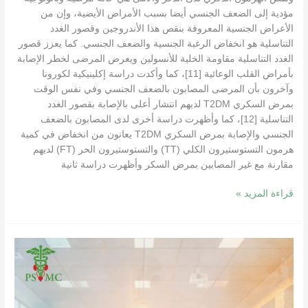
مؤدية إلى الضعف الجنسي أيضا بسبب الأمراض الأيضية، وإن من
الأعراض الجنسية المعروفة بنقص هذا الأندروجين وقصور الغدد
التناسلية هو انخفاض الرغبة الجنسية والضعف الجنسي. كما يعزز قصور
الغدد التناسلية مقاومة الخلية للأنسولين ويعرض المرضى لخطر الإصابة
بأمراض القلب الوعائية [11]، كما وأكدت دراسة إكلينيكية لكورونا
وآخرون بأن المرضى المصابون بالضعف الجنسي وفي نفس الوقت
بمرض السكري T2DM لديهم انتشار أعلى بالإصابة بقصور الغدد
التناسلية [12]، كما وأظهرت دراسة أخرى لدى المصابون بالضعف
الجنسي والإصابة بمرض السكري T2DM يعانون من انخفاض في كمية
هرمون التستوستيرون الكلي (TT) والتستوستيرون الحر (FT) لديهم
مقارنة مع غير المصابين بمرض السكر وأظهرت دراسة ثانية
قراءة المزيد »
ال
“Rezum”
أحدث
إستئصال
لتضخم