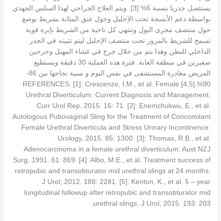
يستئصل جذريا بنسبة 6% [3]. ويتم العلاج الجراحي لهذا السلس الجهدي
بواسطة دعم الأنسجة تحت الإحليل وحول عنق المثانة بشريط يوضع
حول منتصف مجرى البول وتنتهي كل ناحية من الشريط بإبرة قوية
تسمح للشريط بالمرور تحت منتصف الإحليل ليتم تثبيته في الجذر
الداخلي للبطن وهذا يتم من خلال جرح في غشاء المهبل وجرحين
صغيرين في منطقة العانة. فترة هذه العملية 30 دقيقة ويستطيع
المريض مغادرة المستشفى في نفس اليوم و نسية نجاحها بين 86-
90%.[4,5] REFERENCES: [1]: Crescenze, I.M., et al. Female
Urethral Diverticulum: Current Diagnosis and Management.
Curr Urol Rep, 2015. 16: 71. [2]: Enemchukwu, E., et al.
Autologous Pubovaginal Sling for the Treatment of Concomitant
Female Urethral Diverticula and Stress Urinary Incontinence.
Urology, 2015. 85: 1300. [3]: Thomas, R.B., et al.
Adenocarcinoma in a female urethral diverticulum. Aust NZJ
Surg, 1991. 61: 869. [4]: Albo, M.E., et al. Treatment success of
retropubic and transobturator mid urethral slings at 24 months.
J Urol, 2012. 188: 2281. [5]: Kenton, K., et al. 5 – year
longitudinal followup after retropubic and transobturator mid
urethral slings. J Urol, 2015. 193: 203.