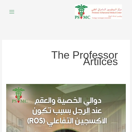
خطي
لى
لمحتوى
The Professor
Artilces
دوالي
الخصية
والعقم
عند
الرجل
بسبب
تكون