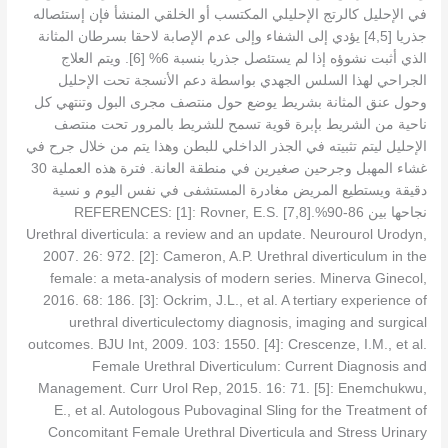
في الإحليل كالرتج الإحليلي المكتسب أو الخلقي المنشأ فإن إستئصاله
جذريا [4,5] يؤدي إلى الشفاء وإلى عدم الإصابة لاحقا بسرطان المثانة
الذي أثبت نشوؤه إذا لم يستئصل جذريا بنسبة 6% [6]. ويتم العلاج
الجراحي لهذا السلس الجهدي بواسطة دعم الأنسجة تحت الإحليل
وحول عنق المثانة بشريط يوضع حول منتصف مجرى البول وتنتهي كل
ناحية من الشريط بإبرة قوية تسمح للشريط بالمرور تحت منتصف
الإحليل ليتم تثبيته في الجذر الداخلي للبطن وهذا يتم من خلال جرح في
غشاء المهبل وجرحين صغيرين في منطقة العانة. فترة هذه العملية 30
دقيقة ويستطيع المريض مغادرة المستشفى في نفس اليوم و نسية
نجاحها بين 86-90%.[7,8] REFERENCES: [1]: Rovner, E.S.
Urethral diverticula: a review and an update. Neurourol Urodyn,
2007. 26: 972. [2]: Cameron, A.P. Urethral diverticulum in the
female: a meta-analysis of modern series. Minerva Ginecol,
2016. 68: 186. [3]: Ockrim, J.L., et al. A tertiary experience of
urethral diverticulectomy diagnosis, imaging and surgical
outcomes. BJU Int, 2009. 103: 1550. [4]: Crescenze, I.M., et al.
Female Urethral Diverticulum: Current Diagnosis and
Management. Curr Urol Rep, 2015. 16: 71. [5]: Enemchukwu,
E., et al. Autologous Pubovaginal Sling for the Treatment of
Concomitant Female Urethral Diverticula and Stress Urinary