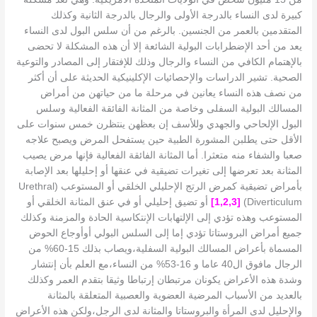
كبيرة لدى النساء بالدرجة الأولى والرجال بالدرجة الثانية وكذلك
المتقدمين بالعمر من الجنسين. بالرغم من أن سلس البول لدى النساء
يعد من أحد الإضطرابات البولية الشائعة إلا أن هذه المشكلة لا تحضى
بالإهتمام الكافي من النساء والرجال وذلك للإفتقار إلى المصادر والتوعية
الصحية. تشير الدراسات والإحصائيات الإكلينيكية الحديثة على أن أكثر
من نصف هذه النساء يعانين في مرحلة ما من حياتهن من أمراض
المسالك البولية السفلى وخاصة من المثانة الفائقة الفعالية وسلس
البول الإلحاحي والجهدي وللأسف إن بعظهن ينتظرن خمس سنوات على
الأقل حتى يطلبن المشورة الطبية حين يستفحل المرض ويصبح علاجه
صعبا والشفاء منه متعثرا. أما المثانة الفائقة الفعالية فإنها مرض يصيب
المثانة بعد تعرضها إلى تغيرات تضيقية في عنقها أو إحليلها بعد الإصابة
بأمراض تضيقية كمرض الرتج الإحليلي الخلقي أو المستوعب (Urethral
Diverticulum)
[1,2,3]
أو تضيق إحليلي أو في عنق المثانة الخلقي أو
المستوعب وهذه تؤدي إلى الإلتهابات الإنتكاسية الحادة والمزمنة وكذلك
جميع أمراض البروستاتا تؤدي إما إلى السلس البولي أوأوجاع الحوض
المسماة بأعراض المسالك البولية السفلية،ويصاب بذلك 15-60% من
الرجال مافوق ال40 عاما و 16-53% من النساء،مع العلم بأن إنتشار
وشدة هذه الأعراض يكونان مرتبطان إرتباطا وثيقا بتقدم العمر وكذلك
بالعديد من الأسباب المرضية العضوية والعصبية المتعلقة بالمثانة
والإحليل لدى المرأة والبروستاتا والمثانة لدى الرجل،ولكن هذه الأعراض