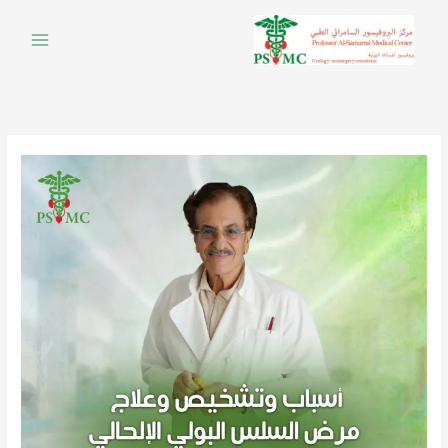
خطي
لى
لمحتوى