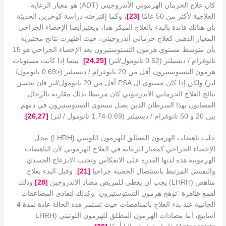
كان علاج الحرمان الهرموني الأندروجيني (ADT) هو معيار الرعاية
العلاجية لأكثر من 50 عامًا
[
3
2
]
، وكما إقترحته دراسة كوخرين الحديثة
بأن هنالك فائدة بالبدء بالعلاج المبكر هذا، ويعتبرأيضا الإخصاء الجراحي
المعيار الذهبي كعلاج حرماني أندروجيني، حيث أظهرت نتائج مختبرية
بأن متوسط ​​مستوى هرمون التستوستيرون بعد الإخصاء الجراحي هو 15
نانوغرام / ديسيلتر (0.52 نانومول/لتر)
[
24,25
]
، بينما إذا كانت مستويات
هرمون التستوستيرون أقل من 20 نانوغرام / ديسيلتر (<0.69 نانومول/
لتر) ولكن إذا كان مستوى ال PSA أقل من 20 نانومول/لتر فإن تحسن
نتائج العلاج الحرماني الأندرجوني كان مرتبطا بذلك مقارنة بالرجال
المصابون بهذا السرطان الذين يصل مستوى التستوستيرون في دمهم
بين 20 و 50 نانوغرام / ديسيلتر (0.69-1.74 نانومول / لتر)
[
26,27
]
.
حلت ناهضات الهرمون المطلق للهرمون اللوتيني (LHRH) محل
الإخصاء الجراحي كمعيار للرعاية في العلاج الهرموني لأن الناهضات
الهرمونية هذه لديها القدرة على الانعكاس وتجنب الانزعاج الجسدي
والنفسي المرتبط باستئصال الخصية جراحيا
[
21
]
، وقبل البدء بعلاج
مناهض (LHRH) يجب أن يعطى للمريض مضاد الاندروجين
[
28
]
وذلك
لقمع ظاهرة “توهج هرمون التستوستيرون” وكذلك لتفادي المضاعفات
الجانبية عند بدء العلاج بالمناهضات حيث تستمر هذه الحالة عادة لمدة 4
أسابيع، أما مضادات الهرمون المطلق للهرمون اللوتيني (LHRH