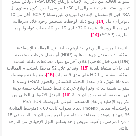
سنوات الخالية من تكرارية الإصابة بإرتفاع (PSA-BCR) ، ولكن يمكن
تحقيق استجابة دائمة بحوالي ال 50٪ للمرضى الذين يكون مستوى ال
PSA قبل الإستئصال الإنقاذي التبريدي للبروستاتا (SCAP) أقل من 10
نانوغرام / مل
[
14
]
. ومع ذلك، لوحظت تشخيص وجود خلايا سرطانية
في هذه البروستاتا بنسبة 32.6٪ لدى 15 من 46 مصاب عولجوا بهذه
الطريقة (SCAP)
[
14
]
.
بالنسبة للمرضى الذين تم اختيارهم بعناية، فإن المعالجة الإشعاعية
المكثفة ذات معدل جرعات عالية (HDR) أو معدل جرعات منخفضة
(LDR) هي خيار علاجي إنقاذي آخر مع قبول مضاعفات قليلة السمية
في حالات منتقاة للغاية
[
15
]
. وقد تم علاج 52 مريضًا باستخدام المعالجة
المكثفة بتقنية ال HDR على مدى 9 سنوات
[
15
]
، مع متابعة متوسطة
لمدة 60 شهرًا، كان معدل التحكم الكيميائي والحيوي (PSA) ولمدة 5
سنوات بنسبة 51 ٪، وتم الإبلاغ عن 2 ٪ فقط كمضاعفات سمية بولية
في المنطقة التناسلية ذوالدرجة 3
[
16
]
. المعدل الاكتواري الخالي من
تكرارية الإصابة بإرتفاع المستضد النوعي للبروستاتا PSA-BCR
وبإستخدام معايير Phoenix بعد 5 سنوات كانت 69 ٪ (متوسط ​​المتابعة
36 شهرًا). شوهدت مضاعفات جانبية متأخرة ومن الدرجة الثانية في 15
٪ من المرضى، وأصيب مريض واحد بسلس البول الإجهادي من الدرجة
الثالثة.