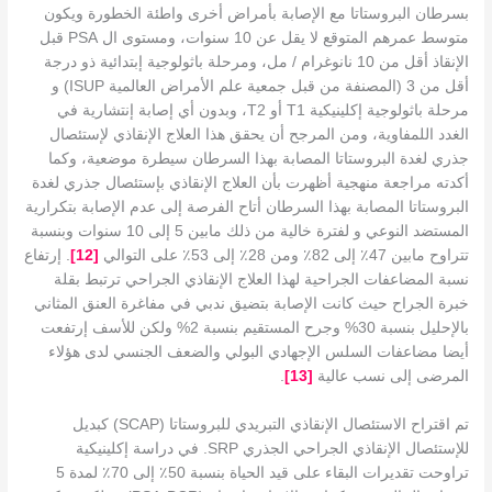
بسرطان البروستاتا مع الإصابة بأمراض أخرى واطئة الخطورة ويكون
متوسط عمرهم المتوقع لا يقل عن 10 سنوات، ومستوى ال PSA قبل
الإنقاذ أقل من 10 نانوغرام / مل، ومرحلة باثولوجية إبتدائية ذو درجة
أقل من 3 (المصنفة من قبل جمعية علم الأمراض العالمية ISUP) و
مرحلة باثولوجية إكلينيكية T1 أو T2، وبدون أي إصابة إنتشارية في
الغدد اللمفاوية، ومن المرجح أن يحقق هذا العلاج الإنقاذي لإستئصال
جذري لغدة البروستاتا المصابة بهذا السرطان سيطرة موضعية، وكما
أكدته مراجعة منهجية أظهرت بأن العلاج الإنقاذي بإستئصال جذري لغدة
البروستاتا المصابة بهذا السرطان أتاح الفرصة إلى عدم الإصابة بتكرارية
المستضد النوعي و لفترة خالية من ذلك مابين 5 إلى 10 سنوات وبنسبة
تتراوح مابين 47٪ إلى 82٪ ومن 28٪ إلى 53٪ على التوالي
[
12
]
. إرتفاع
نسبة المضاعفات الجراحية لهذا العلاج الإنقاذي الجراحي ترتبط بقلة
خبرة الجراح حيث كانت الإصابة بتضيق ندبي في مفاغرة العنق المثاني
بالإحليل بنسبة 30% وجرح المستقيم بنسبة 2% ولكن للأسف إرتفعت
أيضا مضاعفات السلس الإجهادي البولي والضعف الجنسي لدى هؤلاء
المرضى إلى نسب عالية
[
13
]
.
تم اقتراح الاستئصال الإنقاذي التبريدي للبروستاتا (SCAP) كبديل
للإستئصال الإنقاذي الجراحي الجذري SRP. في دراسة إكلينيكية
تراوحت تقديرات البقاء على قيد الحياة بنسبة 50٪ إلى 70٪ لمدة 5