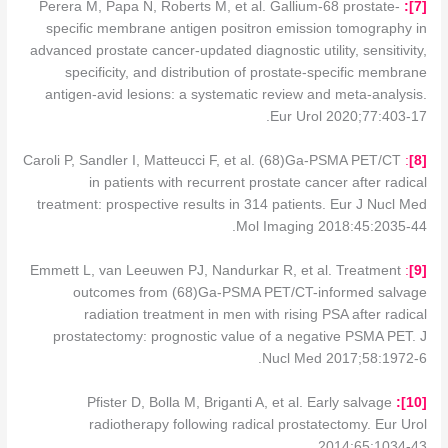
Perera M, Papa N, Roberts M, et al. Gallium-68 prostate-
]:
7
[
specific membrane antigen positron emission tomography in
advanced prostate cancer-updated diagnostic utility, sensitivity,
specificity, and distribution of prostate-specific membrane
antigen-avid lesions: a systematic review and meta-analysis.
Eur Urol 2020;77:403-17.
Caroli P, Sandler I, Matteucci F, et al. (68)Ga-PSMA PET/CT
:
]
8
[
in patients with recurrent prostate cancer after radical
treatment: prospective results in 314 patients. Eur J Nucl Med
Mol Imaging 2018:45:2035-44.
Emmett L, van Leeuwen PJ, Nandurkar R, et al. Treatment
:
[9]
outcomes from (68)Ga-PSMA PET/CT-informed salvage
radiation treatment in men with rising PSA after radical
prostatectomy: prognostic value of a negative PSMA PET. J
Nucl Med 2017;58:1972-6.
Pfister D, Bolla M, Briganti A, et al. Early salvage
1
0]:
[
radiotherapy following radical prostatectomy. Eur Urol
2014;65:1034-43.