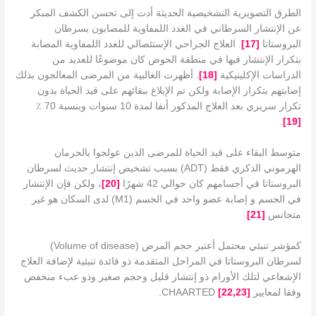
الطرق التصويرية التشخيصية الحديثة أدت إلى تحسن الكشف المبكر
عن الإنتشار السرطاني في الغدد اللمفاوية للمصابون بسرطان
البروستاتا
[
17
]
. العلاج الجراحي الإستئصالي للغدد اللمفاوية المصابة
بتكرار الإنتشار فيها في منطقة الحوض كان موضوعًا للعديد من
الدراسات الإكلينيكية
[
18
]
. أظهرت الغالبية من المرضى المعالجون بذلك
إصابتهم بتكرار الإصابة ولكن تم الإبلاغ ببقائهم على قيد الحياة بدون
تكرار سريري بعد العلاج المذكور أنفا لمدة 10 سنوات وبنسبة 70 ٪
.
]
19
[
متوسط ​​البقاء على قيد الحياة للمرضى الذين عولجوا بالحرمان
الهرموني الذكري فقط (ADT) بسبب تشخيص إنتشار حديث لسرطان
البروستاتا قي أجسامهم كان حوالي 42 شهرًا
[
20
]
، ولكن فإن الإنتشار
في الجسم و إصابة عضو واحد في الجسم (M1) لدى السكان هو غير
متجانس
[
21
]
.
كمؤشر تنبئي محتمل أعتبر حجم المرض (Volume of disease)
لسرطان البروستاتا في المراحل المتقدمة ذو فائدة تنبئية لإضافة العلاج
الإشعاعي لتلك الأورام ذو إنتشار قليل وحجم صغير وذو عبء منخفض
وفقا لمعايير CHAARTED
]
3
2
22,
[
.