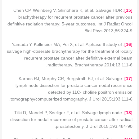
Chen CP, Weinberg V, Shinohara K, et al. Salvage HDR
:
]
15
[
brachytherapy for recurrent prostate cancer after previous
definitive radiation therapy: 5-year outcomes. Int J Radiat Oncol
Biol Phys 2013;86:324-9.
Yamada Y, Kollmeier MA, Pei X, et al. A phase II study of
:
]
16
[
salvage high-doserate brachytherapy for the treatment of locally
recurrent prostate cancer after definitive external beam
radiotherapy. Brachytherapy 2014;13:111-6.
Karnes RJ, Murphy CR, Bergstralh EJ, et al. Salvage
:
]
17
[
lymph node dissection for prostate cancer nodal recurrence
detected by 11C- choline positron emission
tomography/computerized tomography. J Urol 2015;193:111-6.
Tilki D, Mandel P, Seeliger F, et al. Salvage lymph node
:
]
18
[
dissection for nodal recurrence of prostate cancer after radical
prostatectomy. J Urol 2015;193:484-90.