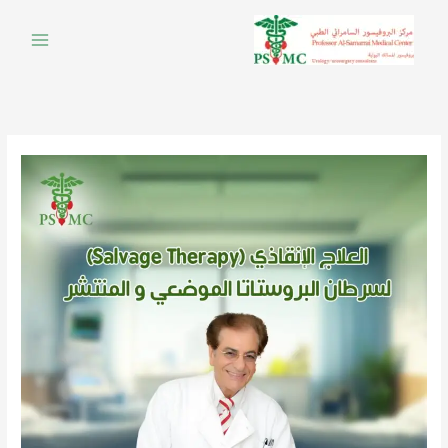
خطي
لى
لمحتوى