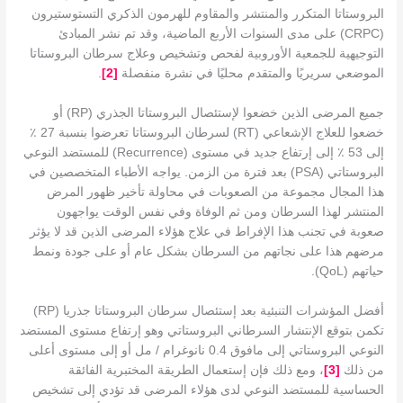
البروستاتا المتكرر والمنتشر والمقاوم للهرمون الذكري التستوستيرون
(CRPC) على مدى السنوات الأربع الماضية، وقد تم نشر المبادئ
التوجيهية للجمعية الأوروبية لفحص وتشخيص وعلاج سرطان البروستاتا
الموضعي سريريًا والمتقدم محليًا في نشرة منفصلة
[2]
.
جميع المرضى الذين خضعوا لإستئصال البروستاتا الجذري (RP) أو
خضعوا للعلاج الإشعاعي (RT) لسرطان البروستاتا تعرضوا بنسبة 27 ٪
إلى 53 ٪ إلى إرتفاع جديد في مستوى (Recurrence) للمستضد النوعي
البروستاتي (PSA) بعد فترة من الزمن. يواجه الأطباء المتخصصين في
هذا المجال مجموعة من الصعوبات في محاولة تأخير ظهور المرض
المنتشر لهذا السرطان ومن ثم الوفاة وفي نفس الوقت يواجهون
صعوبة في تجنب هذا الإفراط في علاج هؤلاء المرضى الذين قد لا يؤثر
مرضهم هذا على نجاتهم من السرطان بشكل عام أو على جودة ونمط
حياتهم (QoL).
أفضل المؤشرات التنبئية بعد إستئصال سرطان البروستاتا جذريا (RP)
تكمن بتوقع الإنتشار السرطاني البروستاتي وهو إرتفاع مستوى المستضد
النوعي البروستاتي إلى مافوق 0.4 نانوغرام / مل أو إلى مستوى أعلى
من ذلك
[
3
]
، ومع ذلك فإن إستعمال الطريقة المختبرية الفائقة
الحساسية للمستضد النوعي لدى هؤلاء المرضى قد تؤدي إلى تشخيص