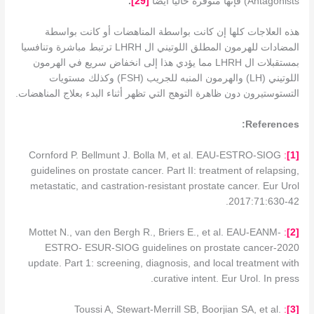
Antagonists) فإنها متوفرة حاليا أيضًا
[
29
]
.
هذه العلاجات كلها إن كانت بواسطة المناهضات أو كانت بواسطة
المضادات للهرمون المطلق اللوتيني ال LHRH ترتبط مباشرة وتنافسيا
بمستقبلات ال LHRH مما يؤدي هذا إلى انخفاض سريع في الهرمون
اللوتيني (LH) والهرمون المنبه للجريب (FSH) وكذلك مستويات
التستوستيرون دون ظاهرة التوهج التي تظهر أثناء البدء بعلاج المناهضات.
References:
Cornford P. Bellmunt J. Bolla M, et al. EAU-ESTRO-SIOG
:
[1]
guidelines on prostate cancer. Part II: treatment of relapsing,
metastatic, and castration-resistant prostate cancer. Eur Urol
2017:71:630-42.
Mottet N., van den Bergh R., Briers E., et al. EAU-EANM-
:
[2]
ESTRO- ESUR-SIOG guidelines on prostate cancer-2020
update. Part 1: screening, diagnosis, and local treatment with
curative intent. Eur Urol. In press.
Toussi A, Stewart-Merrill SB, Boorjian SA, et al.
:
]
3
[