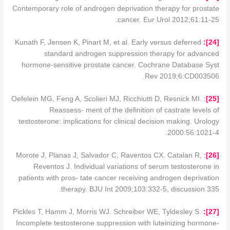
Contemporary role of androgen deprivation therapy for prostate
cancer. Eur Urol 2012;61:11-25.
Kunath F, Jensen K, Pinart M, et al. Early versus deferred
]:
2
4
[
standard androgen suppression therapy for advanced
hormone-sensitive prostate cancer. Cochrane Database Syst
Rev 2019;6:CD003506.
Oefelein MG, Feng A, Scolieri MJ, Ricchiutti D, Resnick MI.
:
]
2
5
[
Reassess- ment of the definition of castrate levels of
testosterone: implications for clinical decision making. Urology
2000:56:1021-4.
Morote J, Planas J, Salvador C, Raventos CX. Catalan R,
:
]
2
6
[
Reventos J. Individual variations of serum testosterone in
patients with pros- tate cancer receiving androgen deprivation
therapy. BJU Int 2009;103:332-5, discussion 335.
Pickles T, Hamm J, Morris WJ. Schreiber WE, Tyldesley S.
]:
2
7
[
Incomplete testosterone suppression with luteinizing hormone-