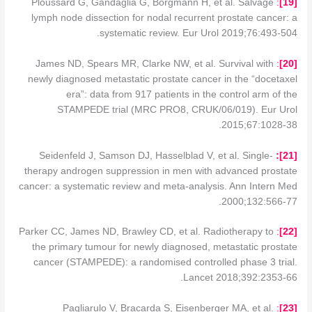
Ploussard G, Gandaglia G, Borgmann H, et al. Salvage
:
]
19
[
lymph node dissection for nodal recurrent prostate cancer: a
systematic review. Eur Urol 2019;76:493-504.
James ND, Spears MR, Clarke NW, et al. Survival with
:
2
0]
[
newly diagnosed metastatic prostate cancer in the “docetaxel
era”: data from 917 patients in the control arm of the
STAMPEDE trial (MRC PRO8, CRUK/06/019). Eur Urol
2015;67:1028-38.
Seidenfeld J, Samson DJ, Hasselblad V, et al. Single-
]:
21
[
therapy androgen suppression in men with advanced prostate
cancer: a systematic review and meta-analysis. Ann Intern Med
2000;132:566-77.
Parker CC, James ND, Brawley CD, et al. Radiotherapy to
:
]
2
2
[
the primary tumour for newly diagnosed, metastatic prostate
cancer (STAMPEDE): a randomised controlled phase 3 trial.
Lancet 2018;392:2353-66.
Pagliarulo V, Bracarda S, Eisenberger MA, et al.
:
]
2
3
[