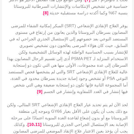
حساسية في تشخيص الإنتكاسات والإنتشارات السرطانية للبروستاتا
بنسبة 67% وكما أكدته دراسة مستقبلية حديثة
[
8
]
.
يوفر العلاج الإنقاذي الإشعاعي (SRT) المبكر إمكانية الشفاء للمرضى
المصابون بسرطان البروستاتا والذين يعانون من إرتفاع في مستوى
المستضد النوعي بعد خضوعهم إلى الإستئصال الجذري الجراحي له في
السابق، حيث كان هؤلاء المرضى يعالجون دون تشخيص تصويري
للإنتشار بسبب الحساسية الواطئة لهذه الوسائل التشخيصية ولكن
الاستخدام المتزايد لـ PSMA PET أدى إلى تقسيم الرجال المصابون بهذا
السرطان إلى عدة مجموعات، الأولى منها هي التي تكون ذو إستجابة
عالية للعلاج الإنقاذي الإشعاعي SRT والتي لم يشخصها فحص المستضد
النوعي PSA أو تشخص وجود إصابة جديدة بسرطان محدود في الغدة،
أما المجموعة الثانية فإنها تكون ذو إستجابة ضعيفة وهي التي شخص
فيها إنتشار في الغدد اللمفاوية وإنتشار في الجسم
[9]
.
لحد الآن لم يتم تحديد عيار العلاج الإنقاذي الإشعاعي SRT المثالي، ولكن
مع ذلك يجب أن يكون على الأقل بعيار GY66 وموجه إلى منطقة
البروستاتا مع أو بدون إشعاع لقاعدة الغدة المنوية اعتمادًا على مرحلة
الإصابة بعد الإستئصال الجراحي الجذري للبروستاتا
[
1]
1
،
10
، وكذلك
يجب أن يؤخذ بعين الاعتبار علاج الإنقاذ الموضعي للمرضى المصابون