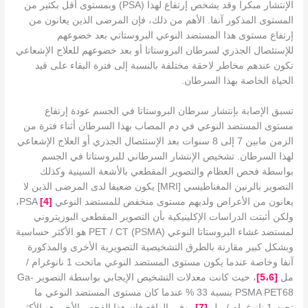
الإنتشار مبكرا وقد يشخص إرتفاع لهذا (PSA) وبمستوى أقل بكثير من
المستوى المذكور آنفا. الأهم من ذلك، فإن المرضى الذين يعانون من
إرتفاع مستوى هذا المستضد النوعي البروستاتي بعد خضوعهم
للإستئصال الجذري لسرطان البروستاتا أو بعد خضوعهم للعلاج الإشعاعي
تكون عندهم مخاطر لاحقة مختلفة بالنسبة إلى فترة البقاء على قيد
الحياة الخاصة بهذا السرطان.
تسبق الإصابة بإنتشار سرطان البروستاتا في الجسم عودة إرتفاع
مستوى المستضد النوعي في دم المصاب بهذا السرطان أثناء فترة من
الزمن مابين 7 إلى 8 سنوات بعد الإستئصال الجذري أو العلاج الإشعاعي
لهذا السرطان. تشخيص الإنتشار السرطاني للبروستاتا في الجسم
بواسطة فحص العظام والتصوير المقطعي بالأشعة السينية وكذلك
التصوير بالرنين المغناطيسي [MRI] يكون ضعيفا لدى المرضى الذين لا
يعانون من الأعراض ولديهم مستوى منخفض للمستضد النوعي PSA
]
4
[
،
ولكن أثبتت الدراسات الإكلينيكية بأن التصوير المقطعي البوزيتروني
لمستضد غشاء البروستاتا النوعي (PSMA) PET / CT هو الأكثر حساسية
وبشكل كبير مقارنة بالطرق التشخيصية التصويرية الأخرى والمذكورة
آنفا وخاصة عندما يكون مستوى المستضد النوعي ماتحت 1 نانوغرام /
مل
[
6
،
5
]
، حيث كانت معدلات التشخيص الإيجابي بواسطة التصوير Ga-
PSMA PET68 بنسبة 33 % عندما كان مستوى المستضد النوعي ما
تحت 1 نانوغرام / مل
[
7
]
، وفي الواقع فإن هذا الفحص الأخير هو الأكثر