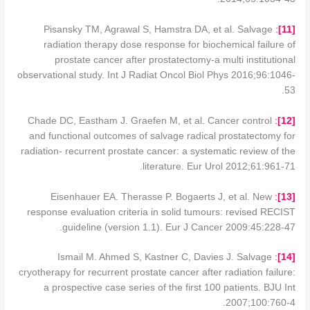
Pisansky TM, Agrawal S, Hamstra DA, et al. Salvage
:
1
1]
[
radiation therapy dose response for biochemical failure of
prostate cancer after prostatectomy-a multi institutional
observational study. Int J Radiat Oncol Biol Phys 2016;96:1046-
53.
Chade DC, Eastham J. Graefen M, et al. Cancer control
:
]
12
[
and functional outcomes of salvage radical prostatectomy for
radiation- recurrent prostate cancer: a systematic review of the
literature. Eur Urol 2012;61:961-71.
Eisenhauer EA. Therasse P. Bogaerts J, et al. New
:
]
13
[
response evaluation criteria in solid tumours: revised RECIST
guideline (version 1.1). Eur J Cancer 2009:45:228-47.
Ismail M. Ahmed S, Kastner C, Davies J. Salvage
:
]
14
[
cryotherapy for recurrent prostate cancer after radiation failure:
a prospective case series of the first 100 patients. BJU Int
2007;100:760-4.