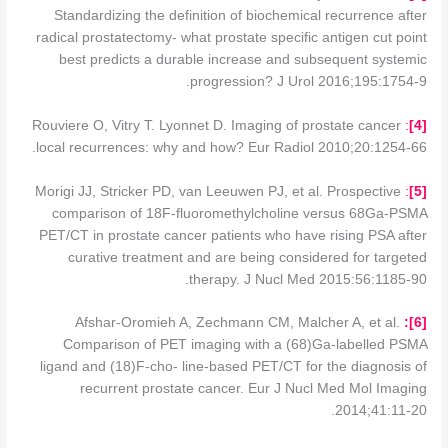
Standardizing the definition of biochemical recurrence after
radical prostatectomy- what prostate specific antigen cut point
best predicts a durable increase and subsequent systemic
progression? J Urol 2016;195:1754-9.
Rouviere O, Vitry T. Lyonnet D. Imaging of prostate cancer
:
]
4
[
local recurrences: why and how? Eur Radiol 2010;20:1254-66.
Morigi JJ, Stricker PD, van Leeuwen PJ, et al. Prospective
:
]
5
[
comparison of 18F-fluoromethylcholine versus 68Ga-PSMA
PET/CT in prostate cancer patients who have rising PSA after
curative treatment and are being considered for targeted
therapy. J Nucl Med 2015:56:1185-90.
Afshar-Oromieh A, Zechmann CM, Malcher A, et al.
]:
6
[
Comparison of PET imaging with a (68)Ga-labelled PSMA
ligand and (18)F-cho- line-based PET/CT for the diagnosis of
recurrent prostate cancer. Eur J Nucl Med Mol Imaging
2014;41:11-20.