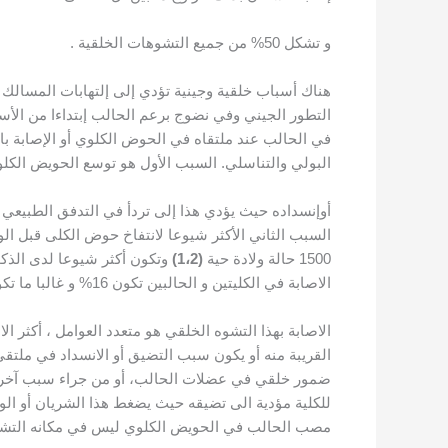
و تشكل 50% من جميع التشوهات الخلقية .
هناك أسباب خلقية وجينية تؤدي إلى إلتهابات المسالك ا
التطور الجيني وفي نضوج برعم الحالب إبتداءا من الأ
في الحالب عند ملتقاه في الحوض الكلوي أو الإصابة بالك
البولي والتناسلي. السبب الأول هو توسع الحويض الكلوي وهو واحد من أكثر 
أوإنسداده حيث يؤدي هذا إلى تردأ في التدفق الطبيعي 
السبب الثاني الأكثر شيوعا لانتفاخ حوض الكلى قبل الو
1500 حالة ولادة حية
(1،2)
وتكون أكثر شيوعا لدى الذكور
الاصابة في الكليتين و الحالبين تكون 16% و غالبا ما تكون الاصابة بهذا التضيق أو الانسداد مرتبطة بتشوهات اخرى في الجهاز البولي 15% الى 20% .
الاصابة بهذا التشوه الخلقي هو متعدد العوامل ، أكثر
القريبة منه أو يكون سبب التضيق أو الانسداد في ملت
للكلية مؤدية الى تضيقه حيث يضغط هذا الشريان أو ال
مصب الحالب في الحويض الكلوي ليس في مكانه التشر