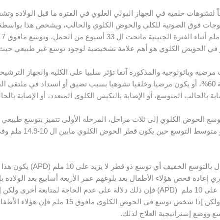
جات فوق الصوتية للكلى والحوض الكلوي والحالب، ويشخص هذا بواسطة الم
ي الحويض الكلوي هو أهم علامة تشخيصية لوجود توسع غير طبيعي حيث يكون ق
رضية وباثولوجية والمذكورة آنفا تؤثر سلبيا على الكلية والجهاز الترشيح
ف توسع الحوض الكلوي إلى ثلاث مراحل، المرحلة الأولى تتميز بتوسع طبي
9.9 ملم (APD) وفي المر
زيد على 10 ملم (APD) يكون هذا التوسع بدون أي أعراض إكلينيكية أو أمراض خطيرة
ري إعادة فحص هؤلاء الأطفال بعد بلوغهم عمر الأربعة أسابيع بعد الولاد
و 14.9 ملم فإن الحاجة تصبح ملزمة في متابعة التوسع 
سع ووضع إستراتيجية العلاج لذلك.