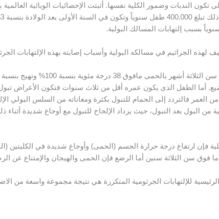
ى تكون الندبات وضمور الكلية نفسها. أثبتت الإحصائيات الوبائية العالمية بأ
وياً بسبب إلتهابات المسالك البولية.
 لهذه الجراثيم في مسالكه البولية وأسباب إصابته بهذه الإلتهابات الجرثو
ع. أما الطفل الذى يكون عمره أقل من ثلاث سنوات فتكون الأعراض تبول غير
ن العمر فالتردد إلى الحمام للتبول بكثرة ومعاناته من السلس البولي الإ
ة من البول بعد التبول، حيث يزداد الإلحاح للتبول مع أوجاع شديدة أثناء 
ية فإن ارتفاع درجة حرارة الجسم (الحمى) وأوجاع شديدة في الكليتين (ال
ا فوق سن الثلاثة سنين أما الرضع فإن الحمى والهيجان والإمتناع عن الرضاع
لرئيسية للإلتهابات الجرثومية المتكررة هي نتيجة مجموعة واسعة من الاضط