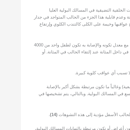
حالبي والكلوي هو مرض شائع جدا عند الأطفال وتكون نسبة الإصابة به 60% من التشوهات الخلقية التضيقية في المسالك البولية العليا
 وعدم قابلية هذا الجزء من الحالب المتواجد في جدار
صبح عواقبها وخيمة على الكلى كالتندب الكلوي وإرتفاع
أما السبب الثالث فهو القيلة الحالبية وهو تشوه خلقي يتميز بتوسع كيسي في الجزء الحالبي داخل عضلة والغشاء الداخلي للمثانة مع معدل تكونه والإصابة به تكون لطفل واحد من 4000
شأ وتتكون في داخل المثانة عند إلتقاء الحالب في المثانة. أو
ولا تسبب أي عواقب كلوية كبيرة.
عية) وغالباً ما تكون مرتبطة بشكل أكبر بالإصابة
لية المزدوجة وتكون نسبتها وخاصة في حالة الإصابة بالكلية المزدوجة 80% أو الإصابة بتوسع في المسالك البولية. وبالتالي، يتم تشخيصها في
 الحالب الأسفل مؤدية إلى هذه التشوهات
(
14
)
.
ون أعراض أو تكون مرتبطة بالتهابات المسالك البولية،