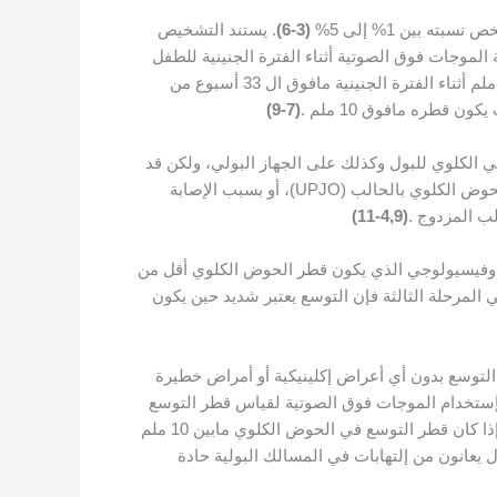
(3-6)
. يستند التشخيص
وجات فوق الصوتية أثناء الفترة الجنينية للطفل
ويعرف بأنه توسع في الحوض الكلوي ذو قطر مافوق 4 ملم أثناء الفترة الجنينية ماتحت ال 33 أسبوع من الحمل، وتوسع مافوق 7 ملم أثناء الفترة الجنينية مافوق ال 33 أسبوع من
طره مافوق 10 ملم .
(7-9)
ي الكلوي للبول وكذلك على الجهاز البولي، ولكن قد
يحدث هذا التوسع فيسيولوجيا ومؤقتا أثناء الحمل بنسبة 60%، أو يكون مرضيا وخلقيا تشوهيا بسبب تضيق أو انسداد في ملتقى الحوض الكلوي بالحالب (UPJO)، أو بسبب الإصابة
(4,9-11)
عي وفيسيولوجي الذي يكون قطر الحوض الكلوي أقل من
حلة الثانية فإنه يعتبر خفيف أو متوسط التوسع حين يكون قطر الحوض الكلوي مابين ال 10-14.9 ملم وفي المرحلة الثالثة فإن التوسع يعتبر شديد حين يكون
ة بإستخدام الموجات فوق الصوتية لقياس قطر التوسع
في الحويض الكلوي، فإذا لم يظهر توسع ذو قطر لا يزيد على 10 ملم (APD) فإن ذلك دلالة على عدم الحاجة لمتابعة أخرى ولكن إذا كان قطر التوسع في الحوض الكلوي مابين 10 ملم
ولكن إذا شخص توسع في الحوض الكلوي مافوق 15 ملم فإن هؤلاء الأطفال يعانون من إلتهابات في المسالك البولية حادة