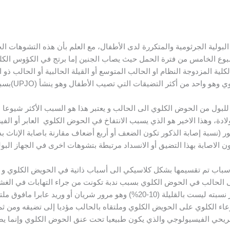
لبولية الجرثومية والمتكررة لدى الأطفال، مع العلم بأن هذه التشوهات ال
سبوع الخامس من فترة الحمل حيث يصاب الجنين إما برتج في الكؤوس الكلو
لية المزدوجة النظام او الحالب المتوسع أو القيلة الحالبية أو الحالب ذو ا
التضيقات التي تصيب الأطفال وهو ينشأ (UPJO)بسبب تضيق ملتقى الحوض الكلوي بالحالب
للبول من الحوض الكلوي الى الحالب و يعتبر هذا هو السبب الأكثر شيوعا ا
لادة، وهذا الاخير هو الذي يسبب الانتفاخ في الحوض الكلوي العابر أو ال
 (نسبة إصابة الذكور تكون الضعف أو أربع أضعاف مقارنة باصابة الإناث بذ
 الاسباب تم تقسيمها بشكل كلاسيكي الى أسباب ذاتية في الحويض الكلوي و 
قى الحالب في الحوض الكلوي بسبب ندبة تكونت من جراء التهابات في الغ
ضمور خلقي في عضلات الحالب، أو من جراء سبب آخر نسبته ليست بالقليلة (10-20%) 
وعاء الكلوي على الحويض الكلوي وملتقاه بالحالب مؤديا إلى تضيقه ومن 
يحي الفيسيولوجي والذي يكون طبيعيا تحت عنق الحوض الكلوي وإنما ي