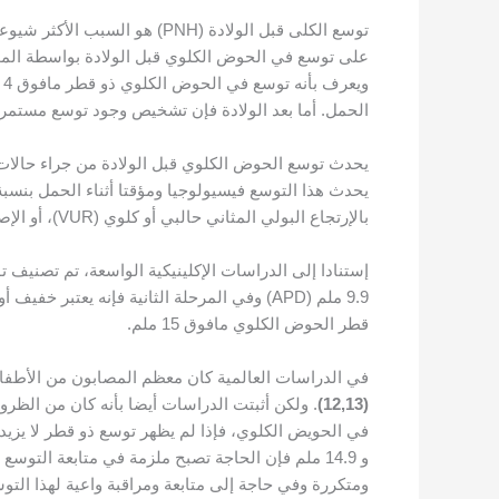
توسع الكلى قبل الولادة (PNH) هو السبب الأكثر شيوعاً لتشوهات خلقية في الجهاز البولي العلوي في الفترة ما قبل الولادة وتشخص نسبته بين 1% إلى 5%
على توسع في الحوض الكلوي قبل الولادة بواسطة المو
الحمل. أما بعد الولادة فإن تشخيص وجود توسع مستمر ف
يحدث توسع الحوض الكلوي قبل الولادة من جراء حالات م
بالإرتجاع البولي المثاني حالبي أو كلوي (VUR)، أو الإصابة بالحالب المتوسع، أو الإصابة بالتكيس الكلوي المتعدد، أو الإصابة بالحالب المزدوج .
إستنادا إلى الدراسات الإكلينيكية الواسعة، تم تصني
قطر الحوض الكلوي مافوق 15 ملم.
في الدراسات العالمية كان معظم المصابون من الأطفال بالتوسع الخفيف أي توسع ذو قطر لا ي
(
12,13
)
. ولكن أثبتت الدراسات أيضا بأنه كان من الظرو
ومتكررة وفي حاجة إلى متابعة ومراقبة واعية لهذا التو