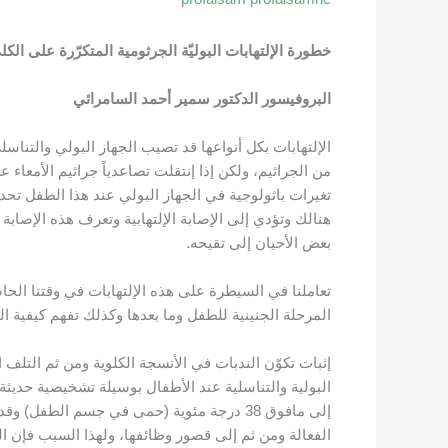
خطورة الإلتهابات البو
ليّة الجرثومية المتكرّرة على ال
البروفيسور الدكتور سمير أحمد السامرائي
الإلتهابات بكل أنواعها قد تصيب الجهاز البولي والتناسلي
من الجراثيم، ولكن إذا إنتقلت تصاعدياً جراثيم الأمعا
تغيرات باثولوجية في الجهاز البولي عند هذا الطفل تحد
هنالك وتؤدي إلى الإصابة الإلتهابية وتعرف هذه الإصابة 
بعض الأحيان إلى تقيحه.
تعاملنا في السيطرة على هذه الإلتهابات في وقتنا الحا
المرحلة الجنينية للطفل وما بعدها وكذلك تفهم كيفية الو
إثبات تكوّن الندبات في الأنسجة الكلوية ومن ثم التلف
البولية والتناسلية عند الأطفال بوسيلة تشخيصية حديثة
إلى مافوق 38 درجة مئوية (حمى في جسم الطف
الفعالة ومن ثم إلى قصور وظائفها، ولهذا السبب فإن 