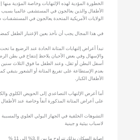
الخطورة المؤدية لهذه الإلتهابات وخاصة المؤدية منها إل
الولايات الأمريكية المتحدة يعالجون في المستشفىات سن
في هذا المجال يجب أن نأخذ بعين الإعتبار الطفل كمضيف
والإسهال وفي بعض الأحيان يلاحظ إنتفاخ في بطن الرضي
أسفل البطن أو ثقل، وعند الطفل ما فوق الثلاث سنين م
بعدم الإستطاعة على تفريغ المثانة أو الشعور بتبقي كمي
الأطفال الكبار.
أما أعرض الإلتهاب التصاعدي إلى الحويض الكلوي والكل
على أعراض المثانة المذكورة آنفاً وخاصة عند الأطفال م
التشوهات الخلقية في الجهاز البولي العلوي والمسببة ا
لاسباب بيئية و جينية
إصابة السكان بذلك تتراوح ما بين ال3% الى 11 %