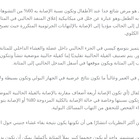
أما السبب الثاني فهو الإرتجاع المثاني ال
الطفل،وهو عبارة عن خلل في ميكانيكية إغلاق المنفذ الحالبي في المثانة
البول إلى الحالب مؤديا إلى الإصابة بالإلتهابات الجرثومية المتكررة حيث ت
لكلوي.
ابل إلى واحد من الذكور. يتم تصنيف القيلة الحالبية تقليديًا إما كقيلة حالبية موضعية تن
 إلى المثانة ويكون موقعها في أسفل المدخل الحالبي إلى المثانة.
الغين في العمر وغالباً ما تكون نتائج عرضية في الجهاز البولي وتكون بسيطة 
طفال (أي تكون الإصابة أربعة أضعاف مقارنة بالإصابة بالقيلة الحالبية الموض
بإلتهابات المسالك البولية أو الإصابة بالك
اء الفحص للتحقق من التهاب المسالك البولية.
ن أكثر النظريات انتشارًا هي أن تكونها يكون نتيجة بقاء غشاء جنيني حول
سنتيمتر واحد أو يكون حجمها كبير يملأ المثانة بأكملها. يمكن أن تكون بد