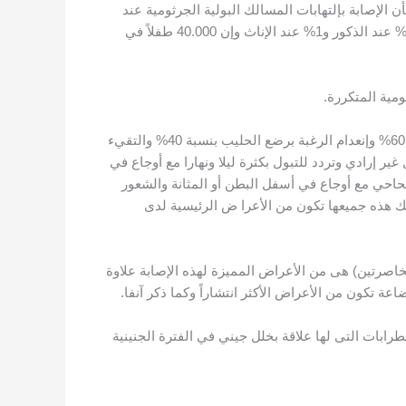
ن الإصابة بإلتهابات المسالك البولية الجرثومية عند
الأطفال والذين يعالجون في المستشفى عالميا بسبب ذلك تبلغ 400.000 طفل سنوياً وتكون في السنة الأولى بعد الولادة بنسبة 3% عند الذكور و1% عند الإناث وإن 40.000 طفلاً في
مية المتكررة.
تبدأ أعراض إلتهابات المثانة الحادة عند الرضيع ما تحت سن الثلاثة أشهر بالحمى مافوق 38 درجة مئوية بنسبة 100% وتهيج بنسبة 60% وإنعدام الرغبة برضع الحليب بنسبة 40% والتقيء
 إرادي وتردد للتبول بكثرة ليلا ونهارا مع أوجاع في
لحاحي مع أوجاع في أسفل البطن أو المثانة والشعور
ذلك هذه جميعها تكون من الأعرا ض الرئيسية لدى
خاصرتين) هى من الأعراض المميزة لهذه الإصابة علاوة
ة تكون من الأعراض الأكثر انتشاراً وكما ذكر آنفا.
رابات التى لها علاقة بخلل جيني في الفترة الجنينية