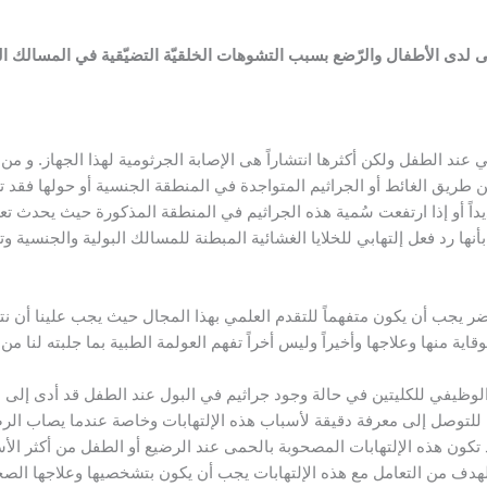
كلى لدى الأطفال والرّضع بسبب التشوهات الخلقيّة التضيّقية في المسالك ال
 عند الطفل ولكن أكثرها انتشاراً هى الإصابة الجرثومية لهذا الجهاز. و من 
ء عن طريق الغائط أو الجراثيم المتواجدة في المنطقة الجنسية أو حولها فق
يداً أو إذا ارتفعت سُمية هذه الجراثيم في المنطقة المذكورة حيث يحدث تع
بأنها رد فعل إلتهابي للخلايا الغشائية المبطنة للمسالك البولية والجنسية 
ضر يجب أن يكون متفهماً للتقدم العلمي بهذا المجال حيث يجب علينا أن نتف
قاية منها وعلاجها وأخيراً وليس أخراً تفهم العولمة الطبية بما جلبته لنا م
 الوظيفي للكليتين في حالة وجود جراثيم في البول عند الطفل قد أدى إلى 
 للتوصل إلى معرفة دقيقة لأسباب هذه الإلتهابات وخاصة عندما يصاب الرضي
ل) وقد تكون هذه الإلتهابات المصحوبة بالحمى عند الرضيع أو الطفل من أكثر 
الهدف من التعامل مع هذه الإلتهابات يجب أن يكون بتشخصيها وعلاجها الص