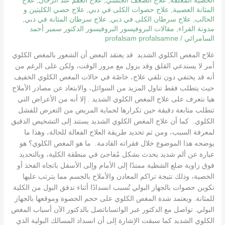
الخصية المعلقة
,
علاج الضعف الجنسي
,
علاج العقم عند الرجال
,
علاج
المثانة العصبية
,
علاج حصوات الكلى في دبي
,
علاج حصي الكليتين و
الحالب
,
علاج سرطان الكلى في دبي
,
علاج سرطان المثانة في دبي
,
مدونة القراء
,
مقالات البروفيسور البروفيسور الدكتور سمير أحمد
السامرائي
/
profalsam profalsamne
علاج المغص الكلوي الشديد قد يعتقد البعض أن الشعور بالمغص الكلوي
أمر لا يستدعي القلق وقد يزول مع مرور الوقت، ولكن على الرغم من
أنه قد يختفي دون تلقي علاج، خاصًة في حالات المغص الكلوي الخفيف
حيث يتطلب فقط تناول المزيد من السوائل، والابتعاد عن مصادر الأملاح
هيا نتعرف على علاج المغص الكلوي الشديد . إلا أنه من الأعراض التي
تتطلب متابعة دقيقة حين تكرارها لحماية المريض من التعرض للفشل
الكلوي. كما أن علاج المغص الكلوي الشديد يستند إلى التشخيص الدقيق
لمعرفة السبب، ومن ثم تحديد طريقة العلاج الفعالة للحالة، وهذا ما
يوضحه هذا الموضوع خلال فقراته القادمة. ما هو المغص الكلوي؟ هو
عبارة عن ألم شديد يحدث بشكل مُفاجئ في منطقة الكلية، وبالتحديد
فوق زاوية ضلع الشظية ممتدًا إلى الأمام وإلى الأسفل باتجاه الفخذ أو
الخصية، وذلك نتيجة تراكم المعادن والأملاح بالجسم مما يترتب عليها
تكوين حصوات بالجهاز البولي تُسبب انسدادًا أثناء تدفق البول من الكلية
للمثانة. ويعتمد شدة المغص الكلوي على حجم الحصوة وموقعها بالجهاز
البولي. تواصل مع الدكتور عبر الواتساباتصل بالدكتور الآن أسباب المغص
الكلوي الشديد كما سبقت الإشارة إلى أن انسداد المسالك البولية الذي