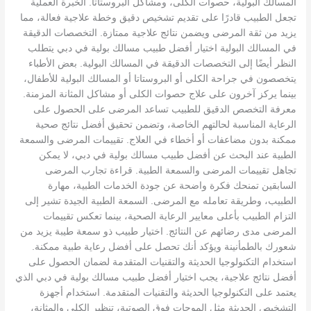
المسالك البولية، حصوات الكلى، ومشاكل البروستاتا. الخبرة العملية
تجعل الطبيب قادرًا على تقديم تشخيص دقيق وخطة علاجية فعالة، مما
يزيد من ثقة المرضى ويضمن نتائج علاجية ممتازة. التخصصات الدقيقة
في المسالك البولية اختيار أفضل طبيب مسالك بولية في دبي يتطلب
النظر أيضًا إلى التخصصات الدقيقة في المسالك البولية. بعض الأطباء
يتخصصون في جراحة الكلى أو البروستاتا أو المسالك البولية للأطفال،
بينما يركز آخرون على علاج حصوات الكلى أو مشاكل المثانة المزمنة.
معرفة التخصص الدقيق للطبيب تساعد المرضى على الحصول على
الرعاية المناسبة لحالتهم الخاصة، وتضمن تحقيق أفضل نتائج صحية
ممكنة بدون مضاعفات أو أخطاء في العلاج. تقييمات المرضى والسمعة
الطبية عند البحث عن أفضل طبيب مسالك بولية في دبي، لا يمكن
تجاهل تقييمات المرضى والسمعة الطبية. قراءة تجارب المرضى
السابقين تمنحك فكرة واضحة عن جودة الخدمات الطبية، مهارة
الطبيب، وطريقة تعامله مع المرضى. السمعة الطبية الجيدة تشير إلى
التزام الطبيب بأعلى معايير الرعاية الصحية، بينما تعكس تقييمات
المرضى مدى رضائهم عن النتائج. اختيار طبيب ذو سمعة طيبة يزيد من
شعورك بالطمأنينة ويؤكد أنك تحصل على أفضل رعاية طبية ممكنة.
استخدام التكنولوجيا الحديثة والتقنيات المتقدمة لضمان الحصول على
أفضل نتائج علاجية، يجب اختيار أفضل طبيب مسالك بولية في دبي الذي
يعتمد على التكنولوجيا الحديثة والتقنيات المتقدمة. استخدام أجهزة
التشخيص الحديثة مثل الموجات فوق الصوتية، تنظير الكلى والمثانة،