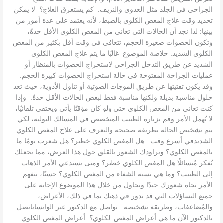
الجراحي في الجلد مثل العدوى والنزيف. كم يستغرق العلاج؟ لا يمكن
تحديد وقت علاج المغص الكلوي بالضبط، لأنه يعتمد على عدة أمور من
بينها: لذا نجد أن الحالات التي تعاني من المغص الكلوي الأقل حدةً،
وتكون الحصوات صغيرة الحجم، تتعافى في وقت أقل بكثير من المغص
الكلوي الشديد. خلاصة الموضوع غالبًا ما يتم علاج المغص الكلوي
الشديد عن طريق التدخل الجراحي لاستخراج الحصوات بالمنظار أو
عمليات الجراحة المفتوحة في حالة استخراج الحصوات كبيرة الحجم.
وقد يكون تفتيتها عن طريق الموجات الصوتية أو تناول الأدوية، حيث تعد
حلول مناسبة بديلة ولكنها مناسبة فقط لبعض الحالات الأقل حدةً. وإذا
كنت تعاني من المغص الكلوي حتى ولو كان مؤقتًا يأتي ويختفي تلقائيًا،
لا تُهمل الأمر وقم بزيارة الطبيب المتخصص في المسالك البولية، لكي
يتم تشخيص الحالة بطريقة صحيحة والتعرف على علاج المغص الكلوي
الشديدفي أسرع وقت. هل المغص الكلوي خطير؟ هل شعرت يومًا ما
بالمغص الكلوي؟ ويراودك الشعور بالقلق حول هذا العرض، مما يجعلك
تُفكر مُتسائلًا هل المغص الكلوي خطير؟ ومتى يستدعي الأمر الذهاب
إلى الطبيب؟ وما هي نسبة الشفاء من المغص الكلوي؟ حسنًا، نتفهم
الأمر تجاه شعورك جيدًا ونحاول من خلال هذا الموضوع الإجابة على
جميع التساؤلات التي قد تدور في ذهنك بما في ذلك، الأعراض،
والمُضاعفات، وطريقة تشخيصه. تواصل مع الدكتور عبر الواتساباتصل
بالدكتور الآن ما هي أعراض المغص الكلوي؟ أعراض المغص الكلوي