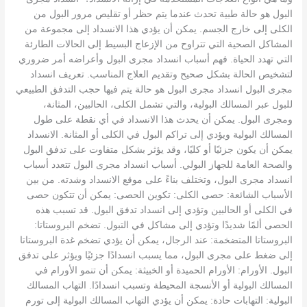
البول هو حالة طبية تحدث عندما يتم حظر أو تقليص مرور البول من
الكلى إلى خارج الجسم. يمكن أن يؤدي هذا الانسداد إلى مجموعة من
المشاكل الصحية التي تتراوح من الإزعاج البسيط إلى الحالات الطارئة
التي تهدد الحياة. فهم أسباب انسداد مجرى البول وأعراضه أمر ضروري
لتشخيص الحالة بشكل صحيح وتقديم العلاج المناسب. تعريف انسداد
مجرى البول انسداد مجرى البول هو حالة يتم فيها حجب التدفق الطبيعي
للبول عبر المسالك البولية، والتي تشمل الكلى، الحالبين، المثانة،
ومجرى البول. يمكن أن يحدث هذا الانسداد في أي نقطة على طول
المسالك البولية ويؤدي إلى تراكم البول في الكلى أو المثانة. الانسداد
يمكن أن يكون جزئيًا أو كليًا، وقد يؤثر بشكل متفاوت على تدفق البول
والصحة العامة للجهاز البولي. أسباب انسداد مجرى البول تتعدد أسباب
انسداد مجرى البول، وتختلف بناءً على موقع الانسداد وشدته. من بين
الأسباب الشائعة: حصى الكلى: تكوين الحصى: يمكن أن تتكون حصى
في الكلى أو الحالبين وتؤدي إلى انسداد تدفق البول. قد تسبب هذه
الحصى ألمًا شديدًا وتؤدي إلى مشاكل في التبول. تضخم البروستاتا:
البروستاتا المتضخمة: عند الرجال، يمكن أن يؤدي تضخم غدة البروستاتا
إلى ضغط على مجرى البول، مما يسبب انسدادًا جزئيًا ويؤثر على تدفق
البول. الأورام: الأورام الحميدة أو الخبيثة: يمكن أن تنمو الأورام في
المسالك البولية أو الأنسجة المحيطة وتسبب انسدادًا. التهاب المسالك
البولية: التهابات حادة: يمكن أن يؤدي التهاب المسالك البولية إلى تورم