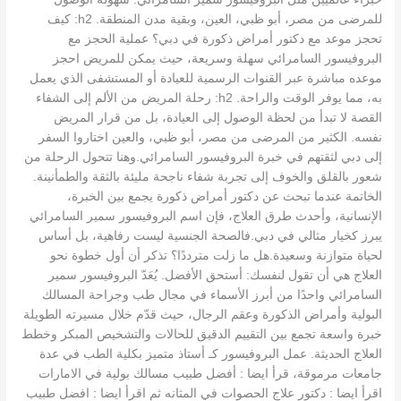
للمرضى من مصر، أبو ظبي، العين، وبقية مدن المنطقة. h2: كيف
تحجز موعد مع دكتور أمراض ذكورة في دبي؟ عملية الحجز مع
البروفيسور السامرائي سهلة وسريعة، حيث يمكن للمريض احجز
موعده مباشرة عبر القنوات الرسمية للعيادة أو المستشفى الذي يعمل
به، مما يوفر الوقت والراحة. h2: رحلة المريض من الألم إلى الشفاء
القصة لا تبدأ من لحظة الوصول إلى العيادة، بل من قرار المريض
نفسه. الكثير من المرضى من مصر، أبو ظبي، والعين اختاروا السفر
إلى دبي لثقتهم في خبرة البروفيسور السامرائي.وهنا تتحول الرحلة من
شعور بالقلق والخوف إلى تجربة شفاء ناجحة مليئة بالثقة والطمأنينة.
الخاتمة عندما تبحث عن دكتور أمراض ذكورة يجمع بين الخبرة،
الإنسانية، وأحدث طرق العلاج، فإن اسم البروفيسور سمير السامرائي
يبرز كخيار مثالي في دبي.فالصحة الجنسية ليست رفاهية، بل أساس
لحياة متوازنة وسعيدة.هل ما زلت مترددًا؟ تذكر أن أول خطوة نحو
العلاج هي أن تقول لنفسك: أستحق الأفضل. يُعَدّ البروفيسور سمير
السامرائي واحدًا من أبرز الأسماء في مجال طب وجراحة المسالك
البولية وأمراض الذكورة وعقم الرجال، حيث قدّم خلال مسيرته الطويلة
خبرة واسعة تجمع بين التقييم الدقيق للحالات والتشخيص المبكر وخطط
العلاج الحديثة. عمل البروفيسور كـ أستاذ متميز بكلية الطب في عدة
جامعات مرموقة، قرأ ايضا : أفضل طبيب مسالك بولية في الامارات
اقرأ ايضا : دكتور علاج الحصوات في المثانه ثم اقرأ ايضا : افضل طبيب