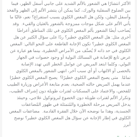
الأكثر انتشارًا هي الشعور بالألم الشديد على جانبي أسفل الظهر، فيما
بين الضلوع السفلية والورك، كما يمكن أن ينتشر الألم إلى الظهر والفخذ
وأسفل البطن، ولكن هل المغص الكلوي يسبب استفراغ؟ نعم، غالبًا ما
يأتي الألم على شكل موجات ممزوجة بالشعور بالغثيان والقيء. وقد
يُصاحب أيضًا الشعور بألم المغص الكلوي في تلك المناطق أعراضًا
أخرى مثل: هل المغص الكلوي خطير؟ ردًا على سؤال الكثير عن هل
المغص الكلوي خطير؟ تكون الإجابة القاطعة على النحو التالي: المغص
الكلوي في حد ذاته لا يُصنَّف من الأمراض الخطيرة، بينما هو عبارة عن
عرض تابع للإصابة في المسالك البولية أو وجود حصوات في الجهاز
البولي، وكلما ابتعد المريض عن عوامل الخطر التي تهدد الإصابة
بالحصى أو الالتهاب أو أي سبب آخر، انتهى الشعور بالمغص الكلوي
تمامًا. متى يصبح المغص الكلوي خطيرًا؟ يصبح المغص الكلوي خطيرًا
عندما يهمل المريض حالته الصحية، بعدم متابعة الأعراض وزيارة الطبيب
للفحص، والاعتماد على المسكنات لفترات طويلة دون إشراف الطبيب،
وتكرار الألم لفترات طويلة دون الخضوع لبروتوكول علاجي، وحينئذ
يدخل المريض مرحلة الخطورة والمُتمثلة في ظهور المُضاعفات
الجسدية، وهذا ما نوضحه الآن خلال الفقرة القادمة. مضاعفات المغص
الكلوي في إطار الإجابة عن سؤال هل المغص الكلوي خطير؟ نوضح
أبرز