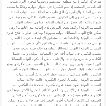
هو حركة البكتيريا من منطقة المستقيم ووصولها لمجرى البول بسبب
العادات غير الصحية، إذ تنمو البكتيريا في الجهاز البولي، وغالبًا ما تُصيب
كلا من المثانة والإحليل، ويُطلق على هذه الحالة اسم “التهاب المثانة”،
وأحيانًا تصل العدوى إلى الكليتين، فُتسبب التهاب الكلى، وهو نوع أقل
شيوعًا ولكنه أكثر خطرًا من التهاب المثانة. فما هي أسباب التهاب
المسالك البولية؟ وكيف يشعر المريض لدى إصابته بهذا الالتهاب؟ وهل
يمكن علاج التهاب المسالك البولية بسهولة؟ وما هي خطوات علاج عدوى
المسالك البولية وتكلفته؟ هذا ما سنحاول الإجابة عنه في هذا المقال.
تواصل مع الدكتور عبر الواتساباتصل بالدكتور الآن ما هي أسباب التهاب
المسالك البولية؟ التهاب المسالك البولية هو حالة طبية تحدث عندما
تتسبب البكتيريا في التهاب أحد أجزاء المسالك البولية، والتي تشمل
الكلى، والحالبين، والمثانة، والإحليل. يمكن أن يكون التهاب المسالك
البولية مؤلماً وغير مريح، وقد يتطلب العلاج للتخفيف من الأعراض ومنع
المضاعفات. إليك تفاصيل حول أسباب التهاب المسالك البولية، تأثير
البكتيريا، والعوامل التي تزيد من خطر الإصابة: 1. أسباب التهاب
المسالك البولية: البكتيريا: العدوى البكتيرية: غالبية حالات التهاب
المسالك البولية تكون نتيجة عدوى بكتيرية، حيث تدخل البكتيريا إلى
المسالك البولية عبر الإحليل وتبدأ في التكاثر. البكتيريا الأكثر شيوعاً هي
الإشريكية القولونية (E. coli)، والتي عادة ما تكون جزءاً من البكتيريا
الطبيعية في الأمعاء. أسباب أخرى: الفطريات: في حالات نادرة، يمكن
أن تسبب الفطريات مثل كانديدا التهاب المسالك البولية، خاصة في