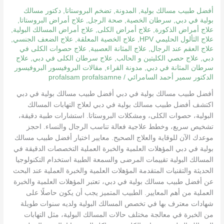
أفضل طبيب مسالك بولية
,
المدونة
,
تضخم البروستاتا
,
دكتور مسالك
بولية في دبي
,
سرطان الخصية
,
صحة الرجل
,
علاج أمراض البروستاتا
,
علاج أمراض الذكورة
,
علاج أمراض الكلى
,
علاج أمراض المسالك البولية
,
علاج الثألول الحليمي HPV
,
علاج الخصية المعلقة
,
علاج الضعف الجنسي
,
علاج العقم عند الرجال
,
علاج المثانة العصبية
,
علاج حصوات الكلى في
دبي
,
علاج حصي الكليتين و الحالب
,
علاج سرطان الكلى في دبي
,
علاج
سرطان المثانة في دبي
,
مدونة القراء
,
مقالات البروفيسور البروفيسور
الدكتور سمير أحمد السامرائي
/
profalsam profalsamne
أفضل طبيب مسالك بولية في دبي أفضل طبيب مسالك بولية في دبي
اكتشف أفضل طبيب مسالك بولية في دبي لعلاج التهابات المسالك
البولية، حصوات الكلى، ومشكلات البروستاتا. استشارات طبية دقيقة،
تشخيص سريع، وخطط علاجية فعالة تناسب الرجال والنساء. احجز
موعدك الآن للوقاية والعلاج الصحيح. معايير اختيار أفضل طبيب مسالك
بولية في دبي المؤهلات العلمية والخبرة العملية التخصصات الدقيقة في
المسالك البولية تقييمات المرضى والسمعة الطبية استخدام التكنولوجيا
الحديثة والتقنيات المتقدمة المؤهلات العلمية والخبرة العملية عند البحث
عن أفضل طبيب مسالك بولية في دبي، تعتبر المؤهلات العلمية والخبرة
العملية من أهم المعايير. الطبيب المتميز يجب أن يكون حاصلًا على
شهادات معترف بها في تخصص المسالك البولية ولديه سنوات طويلة
من الخبرة في معالجة مختلف حالات المسالك البولية، مثل التهابات