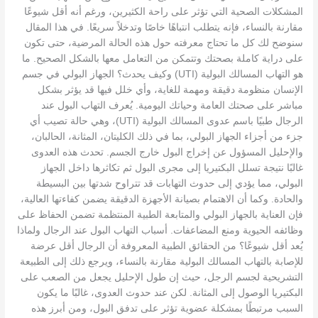
المشكلات الصحية التي تؤثر على راحة الكثيرين، ورغم أنه أقل شيوعًا
مقارنة بالنساء، فإنه يتطلب انتباهًا خاصًا وتدخلاً سريعًا. في هذا المقال
سنوضح لك كل ما تحتاج معرفته حول هذه الحالة المرضية، حتى تكون
على دراية كاملة بصحتك وتتمكن من التعامل معها بالشكل الصحيح. ما
هو التهاب المسالك البولية (UTI) وكيف يحدث؟ الجهاز البولي في جسم
الإنسان منظومة دقيقة ومهمة للغاية، وأي خلل فيها قد يؤثر بشكل
مباشر على صحتك العامة وحياتك اليومية. يُعرف التهاب البول عند
الرجال طبيًا باسم عدوى المسالك البولية (UTI)، وهي حالة تصيب أي
جزء من أجزاء الجهاز البولي، بما في ذلك الكليتان، المثانة، الحالبان،
والإحليل المسؤول عن إخراج البول خارج الجسم. تحدث هذه العدوى
غالبًا نتيجة تسلل البكتيريا إلى مجرى البول ثم تكاثرها داخل الجهاز
البولي، مما يؤدي إلى حدوث التهابات قد تتراوح شدتها بين البسيطة
والحادة. وكما أن الاهتمام بصيانة الأجهزة الدقيقة يضمن كفاءتها العالية،
فإن العناية بالجهاز البولي والمتابعة الطبية المنتظمة تضمن الحفاظ على
وظائفه الحيوية ومنع المضاعفات. أسباب التهاب البول عند الرجال ولماذا
يُعد أقل شيوعًا؟ من الحقائق الطبية المعروفة أن الرجال أقل عرضة
للإصابة بالتهاب المسالك البولية مقارنة بالنساء، ويرجع ذلك إلى الطبيعة
التشريحية لجسم الرجل، حيث إن طول الإحليل يجعل من الصعب على
البكتيريا الوصول إلى المثانة. لكن عند حدوث العدوى، غالبًا ما يكون
السبب مرتبطًا بمشكلة عضوية تؤثر على تدفق البول، ومن أبرز هذه