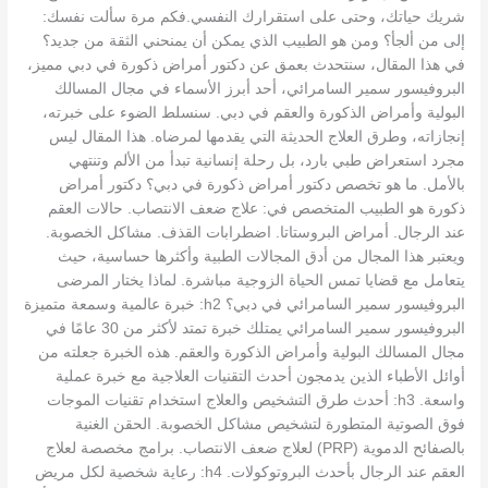
شريك حياتك، وحتى على استقرارك النفسي.فكم مرة سألت نفسك:
إلى من ألجأ؟ ومن هو الطبيب الذي يمكن أن يمنحني الثقة من جديد؟
في هذا المقال، سنتحدث بعمق عن دكتور أمراض ذكورة في دبي مميز،
البروفيسور سمير السامرائي، أحد أبرز الأسماء في مجال المسالك
البولية وأمراض الذكورة والعقم في دبي. سنسلط الضوء على خبرته،
إنجازاته، وطرق العلاج الحديثة التي يقدمها لمرضاه. هذا المقال ليس
مجرد استعراض طبي بارد، بل رحلة إنسانية تبدأ من الألم وتنتهي
بالأمل. ما هو تخصص دكتور أمراض ذكورة في دبي؟ دكتور أمراض
ذكورة هو الطبيب المتخصص في: علاج ضعف الانتصاب. حالات العقم
عند الرجال. أمراض البروستاتا. اضطرابات القذف. مشاكل الخصوبة.
ويعتبر هذا المجال من أدق المجالات الطبية وأكثرها حساسية، حيث
يتعامل مع قضايا تمس الحياة الزوجية مباشرة. لماذا يختار المرضى
البروفيسور سمير السامرائي في دبي؟ h2: خبرة عالمية وسمعة متميزة
البروفيسور سمير السامرائي يمتلك خبرة تمتد لأكثر من 30 عامًا في
مجال المسالك البولية وأمراض الذكورة والعقم. هذه الخبرة جعلته من
أوائل الأطباء الذين يدمجون أحدث التقنيات العلاجية مع خبرة عملية
واسعة. h3: أحدث طرق التشخيص والعلاج استخدام تقنيات الموجات
فوق الصوتية المتطورة لتشخيص مشاكل الخصوبة. الحقن الغنية
بالصفائح الدموية (PRP) لعلاج ضعف الانتصاب. برامج مخصصة لعلاج
العقم عند الرجال بأحدث البروتوكولات. h4: رعاية شخصية لكل مريض