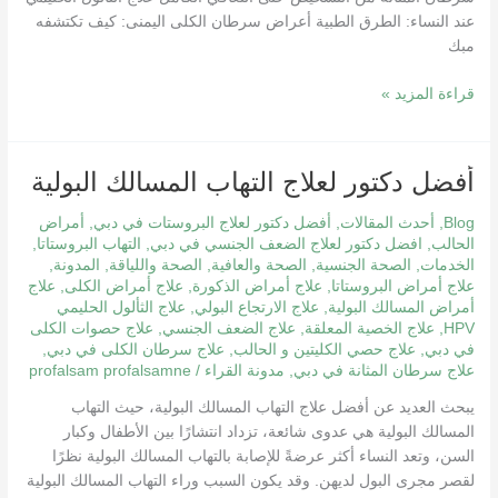
عند النساء: الطرق الطبية أعراض سرطان الكلى اليمنى: كيف تكتشفه
مبك
قراءة المزيد »
أفضل
أفضل دكتور لعلاج التهاب المسالك البولية
دكتور
Blog
,
أحدث المقالات
,
أفضل دكتور لعلاج البروستات في دبي
,
أمراض
لعلاج
الحالب
,
افضل دكتور لعلاج الضعف الجنسي في دبي
,
التهاب البروستاتا
,
التهاب
الخدمات
,
الصحة الجنسية
,
الصحة والعافية
,
الصحة واللياقة
,
المدونة
,
المسالك
علاج أمراض البروستاتا
,
علاج أمراض الذكورة
,
علاج أمراض الكلى
,
علاج
البولية
أمراض المسالك البولية
,
علاج الارتجاع البولي
,
علاج الثألول الحليمي
HPV
,
علاج الخصية المعلقة
,
علاج الضعف الجنسي
,
علاج حصوات الكلى
في دبي
,
علاج حصي الكليتين و الحالب
,
علاج سرطان الكلى في دبي
,
علاج سرطان المثانة في دبي
,
مدونة القراء
/
profalsam profalsamne
يبحث العديد عن أفضل علاج التهاب المسالك البولية، حيث التهاب
المسالك البولية هي عدوى شائعة، تزداد انتشارًا بين الأطفال وكبار
السن، وتعد النساء أكثر عرضةً للإصابة بالتهاب المسالك البولية نظرًا
لقصر مجرى البول لديهن. وقد يكون السبب وراء التهاب المسالك البولية