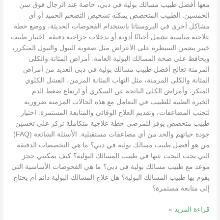
معها أفضل طبيب مسالك بولية في دبي، خاصة عند الرجال فوق سن
الخمسين. الطبيب المتخصص يمكنه تشخيص التضخم الحميد أو أي
مشاكل أخرى في البروستاتا باستخدام الفحوصات الحديثة، ووضع خطة
علاجية مناسبة تشمل أحيانًا أدوية أو تدخلات جراحية دقيقة. اختيار طبيب
خبير يضمن السيطرة على الأعراض مثل صعوبة التبول والتبول المتكرر،
ويحافظ على صحة المسالك البولية العامة. أمراض المثانة والكلى
المزمنة تعالج أفضل طبيب مسالك بولية في دبي العديد من أمراض
المثانة والكلى المزمنة، مثل التهاب المثانة المزمن، الفشل الكلوي
المبكر، وأمراض الكلى الناتجة عن السكري أو ارتفاع ضغط الدم.
الخبرة الطبية للطبيب في التعامل مع هذه الحالات المزمنة ضرورية
لتجنب المضاعفات، وتقديم العلاج الوقائي والمتابعة المستمرة. اختيار
طبيب متخصص يوفر للمرضى خطة علاجية متكاملة تركز على تحسين
جودة حياتهم والحد من أي مضاعفات مستقبلية. الأسئلة الشائعة (FAQ)
من هو أفضل طبيب مسالك بولية في دبي؟ ما هي التخصصات الدقيقة
التي يجب البحث عنها في طبيب المسالك البولية؟ كيف يمكنني حجز
موعد مع طبيب مسالك بولية في دبي؟ ما هي الفحوصات الأساسية التي
يقوم بها طبيب المسالك البولية؟ هل علاج المسالك البولية دائم أم يحتاج
إلى متابعة مستمرة؟
قراءة المزيد »