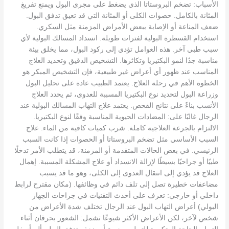
الأسباب: تضخم البروستاتا الذي يضغط على مجرى البول ويمنع تفريغ
المثانة بالكامل. حصوات الكلى أو المثانة التي قد تعيق تدفق البول.
ضعف المناعة أو الإصابة ببعض الأمراض المزمنة مثل السكري.
استخدام القسطرة البولية لفترات طويلة. انسداد المسالك البولية لأي
سبب طبي آخر. هذه العوامل تؤدي إلى ركود البول، مما يخلق بيئة
مناسبة جدًا لنمو البكتيريا وتكاثرها. التشخيص الدقيق وتحديد العلاج
المناسب عند ظهور أي أعراض غير طبيعية، فإن التشخيص المبكر هو
الخطوة الأهم في رحلة العلاج. يعتمد الطبيب عادة على تحليل البول
وزراعة البول لتحديد نوع البكتيريا المسببة للعدوى، ثم يحدد العلاج
الأنسب بناءً على نتائج الفحص. يعتمد علاج التهاب المسالك البولية عند
الرجال غالبًا على: المضادات الحيوية المناسبة وفقًا لنوع البكتيريا.
الالتزام بالجرعة العلاجية كاملة. شرب كميات كافية من الماء. علاج
السبب الأساسي مثل تضخم البروستاتا أو الحصوات إذا كانت السبب
الرئيسي. في بعض الحالات المتقدمة أو المزمنة، قد يتطلب الأمر تدخلًا
طبيًا أو جراحيًا بسيطًا لإزالة الانسداد أو علاج المشكلة المسببة. إهمال
العلاج قد يؤدي إلى انتقال العدوى إلى الكلى، وهو ما قد يسبب
مضاعفات خطيرة تصل إلى تلف دائم في وظائفها. (مكان مقترح لرابط
داخلي أو خارجي: تعرف على أحدث التقنيات في جراحات الجهاز
البولي) أعراض التهاب البول عند الرجال تختلف شدة الأعراض من
شخص لآخر، لكن الأعراض الأكثر شيوعًا تشمل: الشعور بحرقان أثناء