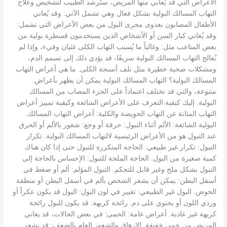
الأعراض التي قد يُعاني منها المريض، ستُرشد الطبيب لتشخيص وعلاج
التهاب المسالك البولية بشكل فعال وهي تشمل الآتي: وقد يُعاني
الأطفال المصابون بعدوى مجرى البول من بعض الأعراض التي تشمل:
وقد يُعاني كبار السن أو الأشخاص الذين يستخدمون قسطرة بولية من
بعض المتاعب مثل: وغالباً ما يُسبب التهاب الكلى غثيان وقيء، وإذا لم
يُعالج التهاب المسالك البولية سريعًا، قد يؤدي ذلك إلى تسمم الدم،
ومشكلات صحية خطيرة مثل تلف أنسجة الكلى. ما هي أعراض التهاب
المسالك البولية؟ التهاب المسالك البولية يمكن أن يظهر بأعراض
متنوعة، والتي قد تختلف اعتماداً على الجزء المصاب من المسالك
البولية. إليك كيفية التعرف على الأعراض الشائعة وكيفية تمييز أعراض
التهاب المثانة عن التهاب الحويضة والكلية: أعراض التهاب المسالك
البولية الشائعة: الألم أثناء التبول: حرقة أو وجع: شعور بالألم أو الحرق
عند التبول هو من الأعراض الرئيسية لالتهاب المسالك البولية. تكرار
التبول: تكرار غير طبيعي: الحاجة المتكررة للتبول حتى إذا كان هناك
كمية صغيرة من البول. الحاجة الملحة للتبول: الإحساس بالحاجة إلى
التبول بشكل ملح وغير قابل للتحكم. التبول المؤلم: ألم أو ضغط في
أسفل البطن: يمكن أن يشعر الشخص بألم في أسفل البطن أو منطقة
الحوض. البول غير الطبيعي: تغيير في لون البول: البول قد يكون عكراً أو
وردي اللون أو يحتوي على دم. رائحة كريهة: قد يكون للبول رائحة
كريهة غير عادية. أعراض عامة: الحمى: في بعض الحالات، قد يعاني
المريض من حمى خفيفة. الإرهاق والشعور العام بالضعف: قد يشعر