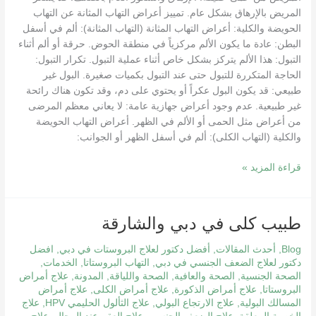
المريض بالإرهاق بشكل عام. تمييز أعراض التهاب المثانة عن التهاب
الحويضة والكلية: أعراض التهاب المثانة (التهاب المثانة): ألم في أسفل
البطن: عادة ما يكون الألم مركزياً في منطقة الحوض. حرقة أو ألم أثناء
التبول: هذا الألم يتركز بشكل خاص أثناء عملية التبول. تكرار التبول:
الحاجة المتكررة للتبول حتى عند التبول بكميات صغيرة. البول غير
طبيعي: قد يكون البول عكراً أو يحتوي على دم، وقد تكون هناك رائحة
غير طبيعية. عدم وجود أعراض جهازية عامة: لا يعاني معظم المرضى
من أعراض مثل الحمى أو الألم في الظهر. أعراض التهاب الحويضة
والكلية (التهاب الكلى): ألم في أسفل الظهر أو الجوانب:
قراءة المزيد »
طبيب
طبيب كلى في دبي والشارقة
كلى
Blog
,
أحدث المقالات
,
أفضل دكتور لعلاج البروستات في دبي
,
افضل
في
دكتور لعلاج الضعف الجنسي في دبي
,
التهاب البروستاتا
,
الخدمات
,
دبي
الصحة الجنسية
,
الصحة والعافية
,
الصحة واللياقة
,
المدونة
,
علاج أمراض
والشارقة
البروستاتا
,
علاج أمراض الذكورة
,
علاج أمراض الكلى
,
علاج أمراض
المسالك البولية
,
علاج الارتجاع البولي
,
علاج الثألول الحليمي HPV
,
علاج