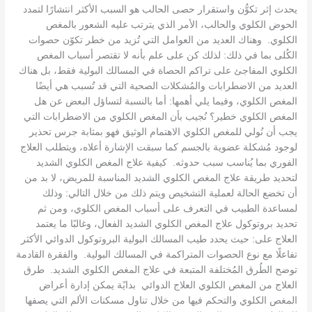
يحدث إثر تكوُّن واستقرار حصى الحالب هو السبب الأكثر انتشارًا لتمدد
الحوض الكلوي والحالب، الأمر الذي يترتب عليه الشعور بالمغص
الكلوي. وهناك العديد من العوامل التي تُزيد من خطر تكوّن حصوات
الكُلى بما في ذلك: لذلك كن على علم بأنه لا تقتصر أسباب المغص
الكلوي المفاجئ على تراكم الحصاة في المسالك البولية فقط، بل هناك
العديد من الاضطرابات والمُشكلات الصحية التي قد تُسبب هي أيضًا
المغص الكلوي، وفيما يلي أهمها: أما بالنسبة لتساؤل البعض عن هل
المغص الكلوي خطير؟ نُجيب بأن المغص الكلوي من الاضطرابات التي
يجب أن نُولي للمغص الكلوي الاهتمام الوثيق فهو بمثابة جرس تحذير
لوجود مُشكلة عضوية بالجسم كما سبقت الإشارة أعلاه، ويتطلب العلاج
الفوري بما يُناسب سبب حدوثه. كيفية علاج المغص الكلوي الشديد
لتحديد طريقة علاج المغص الكلوي الشديد المناسبة للمريض، لا بد من
أن تخضع الحالة لعملية التشخيص ويتم ذلك من خلال التالي: وذلك
لمساعدة الطبيب في التعرف على أسباب المغص الكلوي، ومن ثم
تحديد بروتوكول علاج المغص الكلوي الشديد الفعال، وغالبًا ما يعتمد
العلاج على: حيث يحدد طيب المسالك البولية البروتوكول الدوائي الأكثر
تفاعلًا مع نوع الحصوات المتراكمة في المسالك البولية. والفقرة القادمة
توضح الطُرق المُختلفة المتبعة في علاج المغص الكلوي الشديد. طرق
العلاج من المغص الكلوي العلاج الدوائي بدايًة يمكن إدارة أعراض
المغص الكلوي والتحكم فيها من خلال تناول مسكنات الألم التي يصفها