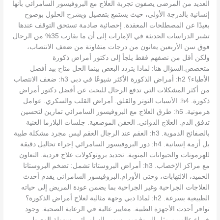
العديد من المرضى يصفون تجربة العلاج مع البروفيسور السامرائي بأنها
إنسانية بالدرجة الأولى، حيث يستمع بتفصيل ويشرح الحلول بوضوح
بعيدًا عن المصطلحات المعقدة. إحصائية صادمة تستحق التوقف عندها
تشير الدراسات الحديثة في الإمارات إلى أن ما يقارب 35% من الرجال
فوق سن الأربعين يعانون من درجات متفاوتة من ضعف الانتصاب،
ولكن أقل من نصفهم فقط يلجأ إلى دكتور أمراض ذكورة
متخصص.السؤال هنا: لماذا يتردد البعض بينما الحل متاح بيد أفضل
الأطباء؟ h2: أمراض الذكورة الأكثر شيوعًا في دبي h3: ضعف الانتصاب
من أكثر المشكلات التي تدفع الرجال للبحث عن أفضل دكتور أمراض
ذكورة. h4: الأسباب التوتر والقلق. أمراض القلب والسكري. عوامل
هرمونية. h5: طرق العلاج مع البروفيسور السامرائي تمارين لتحسين
تدفق الدم. العلاج الدوائي. الحقن الموضعية. جلسات البلازما الغنية
بالصفائح الدموية. h3: العقم عند الرجال العقم ليس مجرد مشكلة طبية
بل أزمة إنسانية. h4: دور البروفيسور السامرائي إجراء تحاليل دقيقة
للهرمونات والحيوانات المنوية. تحديد بروتوكولات علاج فردية. التعاون
مع مراكز الإخصاب. h3: أمراض البروستاتا تشمل: تضخم البروستاتا
الحميد، الالتهابات، وحتى الأورام.البروفيسور السامرائي يقدم أحدث
العلاجات الجراحية وغير الجراحية بما يضمن عودة المريض إلى حياته
الطبيعية بسرعة. h2: لماذا دبي وجهة مثالية لعلاج أمراض الذكورة؟
توافر أحدث الأجهزة الطبية. معايير عالية في الرعاية الصحية. وجود
خبراء عالميين مثل البروفيسور سمير السامرائي. سهولة الوصول