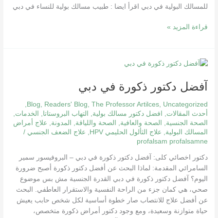
للمسالك البولية في دبي اقرأ ايضا : طبيب مسالك بولية للنساء في دبي
قراءة المزيد »
آفضل
دكتور
آفضل دكتور ذكورة في دبي
ذكورة
في
,
Blog
,
Readers' Blog
,
The Professor Artilces
,
Uncategorized
دبي
أحدث المقالات
,
افضل دكتور مسالك بولية
,
التهاب البروستاتا
,
الخدمات
,
الصحة الجنسية
,
الصحة والعافية
,
الصحة واللياقة
,
المدونة
,
علاج أمراض
المسالك البولية
,
علاج الثألول الحليمي HPV
,
علاج الضعف الجنسي
/
profalsam profalsamne
دكتور اخصائي كلى: آفضل دكتور ذكورة في دبي – البروفيسور سمير
السامرائي المقدمة: لماذا البحث عن أفضل دكتور ذكورة أصبح ضرورة
اليوم؟ آفضل دكتور ذكورة في دبي القدرة الجنسية مش بس موضوع
صحي، هي كمان جزء من الراحة النفسية والاستقرار العاطفي. البحث
عن أفضل علاج للانتصاب صار خطوة أساسية لكل شخص حابب يعيش
حياة متوازنة وسعيدة، ومع وجود دكتور أمراض ذكورة متخصص،