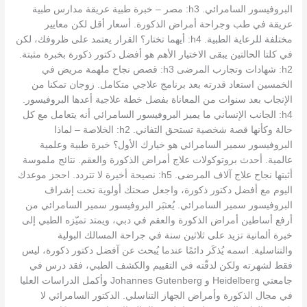
البروفيسور السامرائي. h3: مصر – خبرة طبية عريقة مدارس طبية
عريقة في طب وجراحة أمراض الذكورة. أسعار أقل لكن معايير
مختلفة للرعاية الطبية. h4: أيهما تختار؟ القرار يعتمد على ظروفك، لكن
في كلتا الحالتين يبقى الاختيار الأهم هو أفضل دكتور ذكورة بخبرة مثبتة.
h2: شهادات وتجارب المرضى h3: قصص نجاح ملهمة مريض في
الخمسين استعاد قدرته بعد برنامج علاجي متكامل. زوجان تمكنا من
الإنجاب بعد سنوات من المعاناة بفضل خطة علاجية أعدها البروفيسور.
h4: الجانب الإنساني ما يميز البروفيسور السامرائي أنه يتعامل مع كل
حالة وكأنها قصة شخصية تستحق التفاني. h2: الخلاصة – لماذا
البروفيسور سمير السامرائي هو خيارك الأول؟ خبرة طبية وعلمية
عالمية. أحدث بروتوكولات علاج أمراض الذكورة والعقم. نتائج ملموسة
أثبتها نجاح علاج آلاف المرضى. h5: نصيحة أخيرة لا تتردد. احجز موعدك
اليوم مع أفضل دكتور ذكورة، واجعل صحتك أولوية تحت إشراف
البروفيسور سمير السامرائي. يُعتبَر البروفيسور سمير السامرائي من
أرفع أساطين أمراض الذكورة والعقم في دبي، ويمتد تميّزه الطبي إلى
خبرة ألمانية تزيد على ثلاثين سنة في جراحة المسالك البولية
والتناسلية. اسمه يُذكَر دائمًا عندما يُبحث عن آفضل دكتور ذكورة، ليس
فقط لشهرته ولكن لدقّته في التقييم والكشف الطبي، فقد درس في
جامعتي Heidelberg و Johannes Gutenberg وأكمل الدراسات العليا
في مجال الذكورة وأمراض الجهاز التناسلي. الدكتور السامرائي لا