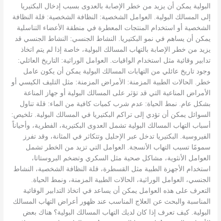
البولية يمكن أن يزيد من خطر الإصابة بالعدوى بسبب إدخال البكتيريا
إلى المسالك البولية. العوامل الشخصية: النظافة الشخصية: قلة النظافة
الشخصية أو استخدام المنتجات المعطرة في منطقة الأعضاء التناسلية
يمكن أن يساهم في نمو البكتيريا. النشاط الجنسي: النشاط الجنسي قد
يزيد من خطر الإصابة بالتهاب المسالك البولية، خاصة إذا لم يتم اتخاذ
تدابير وقائية مثل استخدام الواقيات. العوامل الوراثية: التاريخ العائلي:
وجود تاريخ عائلي من التهابات المسالك البولية يمكن أن يكون عامل
خطر. الحالات الطبية المزمنة: الأمراض المزمنة: مثل التليف الكيسي أو
الأمراض المناعية التي قد تؤثر على المسالك البولية أو جهاز المناعة
بشكل عام. نمط الحياة: عدم شرب كميات كافية من الماء: قلة تناول
السوائل يمكن أن تؤدي إلى تراكم البكتيريا في المسالك البولية. تلخيص:
أسباب التهاب المسالك البولية تشمل العدوى البكتيرية، الفطرية، وأحياناً
الفيروسية. البكتيريا تدخل عبر الإحليل وتتكاثر في المثانة، وقد تفرز
سمومًا تسبب التهاب الأنسجة. العوامل التي تزيد من الخطر تشمل
العوامل الأنثوية، مشاكل صحية مثل السكري وتضخم البروستاتا،
استخدام الأجهزة الطبية مثل القسطرة، قلة النظافة الشخصية، النشاط
الجنسي، العوامل الوراثية، الحالات الطبية المزمنة، ونمط الحياة.
التعرف على هذه العوامل يمكن أن يساعد في اتخاذ التدابير الوقائية
المناسبة والبحث عن العلاج المناسب عند ظهور أعراض التهاب المسالك
البولية. كيف تعرف إذا كان لديك التهاب المسالك البولية؟ هناك بعض