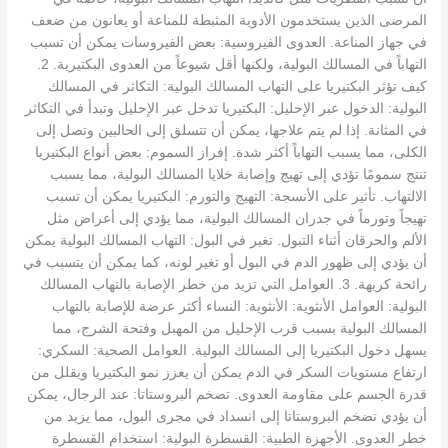
المرضى الذين يستخدمون الأدوية المثبطة للمناعة أو يعانون من ضعف
في جهاز المناعة. العدوى الفيروسية: بعض الفيروسات يمكن أن تسبب
التهاباً في المسالك البولية، ولكنها أقل شيوعاً من العدوى البكتيرية. 2.
كيف تؤثر البكتيريا على التهاب المسالك البولية: التكاثر في المسالك
البولية: الدخول عبر الإحليل: البكتيريا تدخل عبر الإحليل وتبدأ في التكاثر
في المثانة. إذا لم يتم علاجها، يمكن أن تتسلق إلى الحالبين وتصل إلى
الكلى، مما يسبب التهاباً أكثر شدة. إفراز السموم: بعض أنواع البكتيريا
تنتج سمومًا تؤدي إلى تهيج وإصابة خلايا المسالك البولية، مما يسبب
الالتهاب. تأثير على الأنسجة: التهيج والتورم: البكتيريا يمكن أن تسبب
تهيجاً وتورماً في جدران المسالك البولية، مما يؤدي إلى أعراض مثل
الألم والحرقان أثناء التبول. تغير في البول: التهاب المسالك البولية يمكن
أن يؤدي إلى ظهور الدم في البول أو تغير لونه، كما يمكن أن يتسبب في
رائحة كريهة. 3. العوامل التي تزيد من خطر الإصابة بالتهاب المسالك
البولية: العوامل الأنثوية: الأنثوية: النساء أكثر عرضة للإصابة بالتهاب
المسالك البولية بسبب قرب الإحليل من المهبل وفتحة الشرج، مما
يسهل دخول البكتيريا إلى المسالك البولية. العوامل الصحية: السكري:
ارتفاع مستويات السكر في الدم يمكن أن يعزز نمو البكتيريا ويقلل من
قدرة الجسم على مقاومة العدوى. تضخم البروستاتا: عند الرجال، يمكن
أن يؤدي تضخم البروستاتا إلى انسداد في مجرى البول، مما يزيد من
خطر العدوى. الأجهزة الطبية: القسطرة البولية: استخدام القسطرة