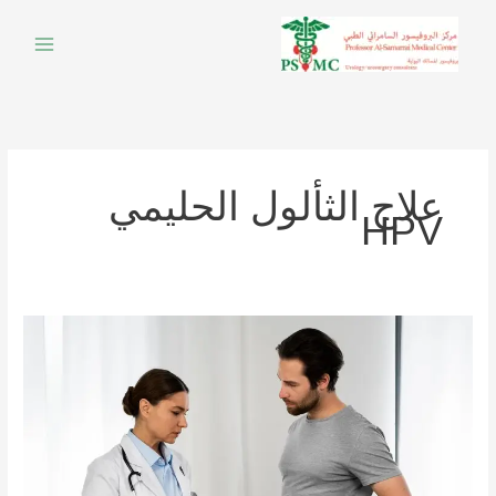
خطي
لى
لمحتوى
علاج الثألول الحليمي
HPV
التهاب
البول
عند
الرجال:
الأسباب
والأعراض
وطرق