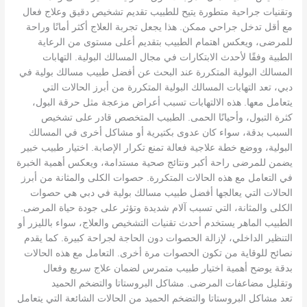
وتقنيات جراحية متطورة يتيح للطبيب تقديم تشخيص دقيق وعلاج فعال
مع أقل تدخل جراحي ممكن. هذا يجعل تجربة العلاج أكثر أمانًا وراحة
للمرضى، ويعكس اهتمام الطبيب بتقديم أعلى مستوى من الرعاية
الطبية وفقًا لأحدث الابتكارات في مجال المسالك البولية. التهابات
المسالك البولية المتكررة عند البحث عن أفضل طبيب مسالك بولية في
دبي، تعد التهابات المسالك البولية المتكررة من أبرز الحالات التي
يتعامل معها. هذه الالتهابات تسبب أعراض مزعجة مثل حرقة البول،
كثرة التبول، وأحيانًا الحمى. الطبيب المتخصص قادر على تشخيص
السبب بدقة، سواء كان عدوى بكتيرية أو مشاكل أخرى في المسالك
البولية، ووضع خطة علاجية فعالة تمنع تكرار الإصابة. اختيار طبيب خبير
يضمن للمرضى راحة أكبر ونتائج صحية مستدامة، ويعكس أهمية الخبرة
في التعامل مع هذه الحالات المتكررة. حصوات الكلى والمثانة من أبرز
الحالات التي يعالجها أفضل طبيب مسالك بولية في دبي هي حصوات
الكلى والمثانة، التي تسبب آلام شديدة وتؤثر على جودة حياة المرضى.
الطبيب الماهر يستخدم أحدث تقنيات التشخيص والعلاج، سواء بالليزر أو
التنظير الداخلي، لإزالة الحصوات دون الحاجة لجراحة كبيرة. كما يقدم
نصائح للوقاية من تكون الحصوات مرة أخرى. التعامل مع هذه الحالات
بدقة يوضح أهمية اختيار طبيب متمرس لضمان علاج سريع وفعال
وتقليل مضاعفات المرضى. مشاكل البروستاتا والتضخم الحميد
تعد مشاكل البروستاتا والتضخم الحميد من الحالات الشائعة التي يتعامل