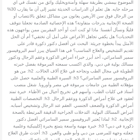
الموضوع بيمشي بطريقة سهلة وآمنةويخليك واثق من نفسك في اي
مرحله جايه. هل تعلم أن الدراسات الحديثة تشير إلى أن ما يقارب 30%
من الرجال فوق سن الأربعين يعانون من مشاكل تتعلق بالانتصاب أو
الصحة الإنجابية بدرجات متفاوتة؟ هذه الإحصائية الصادمة تجعلنا نتوقف
قليلًا ونسأل أنفسنا: ماذا لو كنت أنت أو أحد المقربين ممن يواجهون هذه
التحديات؟ هل يكفي تجاهل الأعراض على أمل أن تختفي؟ أم أن الحل
الأمثل يبدأ بخطوة جريئة: البحث عن أفضل دكتور ذكورة قادر على
تقديم التشخيص والعلاج المناسب؟ في هذا السياق يبرز اسم البروفيسور
سمير السامرائي، أحد أبرز خبراء أمراض الذكورة وعقم الرجال ودكتور
مسالك بولية في دبي، والذي اكتسب سمعته المرموقة بفضل خبرته
الطويلة في مجال الطب ونجاحه في علاج آلاف الحالات. h2: من هو
البروفيسور سمير السامرائي؟ h3: السيرة الطبية والعلمية حصل على
مؤهلاته الطبية من جامعات مرموقة في مصر وأوروبا. شغل منصب
أستاذ في كليات الطب، وأسهم في تخريج أجيال من الأطباء. خبرة تمتد
لعقود في علاج أمراض الذكورة ووعقم الرجال. h3: التخصصات الطبية
أمراض الذكورة والضعف الجنسي. العقم عند الرجال وتشخيص أسبابه.
أمراض المسالك البولية. التدخلات الجراحية الدقيقة المرتبطة بالصحة
الإنجابية. h2: لماذا يُعتبر البروفيسور سمير السامرائي آفضل دكتور
ذكورة في دبي؟ h3: خبرة مهنية واسعة يتمتع بخبرة إكلينيكية وعلمية
جعلته وجهة للمرضى من دبي وأبو ظبي والعين. h3: أحدث طرق العلاج
استخدام تقنيات حديثة مثل العلاج بالحقن الغنية بالصفائح الدموية