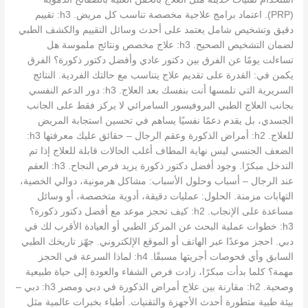
(PRP). اعتماد برامج علاجية مخصصة تناسب كل مريض. h3: تقييم
دقيق وتشخيص شامل يعتمد على أحدث وسائل التقييم والكشف الطبي
لضمان التشخيص الصحيح. h3: علاج مخصص ونتائج ملموسة هل
تساءلت يومًا عن الفرق بين دكتور عادي وأفضل دكتور ذكورة؟ الفرق
يكمن في: القدرة على تقديم علاج يتناسب مع حالتك الفردية. النتائج
السريرية التي تلمسها أنت بنفسك بعد العلاج. h3: دور الدعم النفسي
بجانب العلاج الطبي البروفيسور السامرائي لا يركز فقط على الجانب
الجسدي، بل يقدم دعمًا نفسيًا يساهم في تحسين استجابة المريض
للعلاج. h2: أمراض الذكورة وعقم الرجال – حقائق عليك معرفتها h3:
الضعف الجنسي ليس نهاية المطاف أغلب الحالات قابلة للعلاج إذا تم
التدخل مبكرًا. وجود أفضل دكتور ذكورة يزيد فرص النجاح. h3: العقم
عند الرجال – أسباب وحلول الأسباب: مشاكل هرمونية، دوالي الخصية،
التهابات مزمنة. الحلول: عمليات دقيقة، أدوية متخصصة، أو وسائل
مساعدة على الإنجاب. h2: كيف تحجز موعد مع أفضل دكتور ذكورة؟
h3: خطوات عملية البحث عن المركز الطبي أو العيادة الأقرب لك في
دبي. احجز موعدًا عبر الهاتف أو الموقع الإلكتروني. جهّز تاريخك الطبي
السابق وأي فحوصات أجريتها مسبقًا. h4: لماذا السرعة في الحجز
مهمة؟ كلما بدأت مبكرًا، زادت فرص الشفاء والعودة إلى حياة طبيعية
وصحية. h2: مقارنة بين علاج أمراض الذكورة في دبي ومصر h3: دبي –
بيئة طبية متطورة أحدث الأجهزة والتقنيات. أطباء بخبرات عالمية مثل