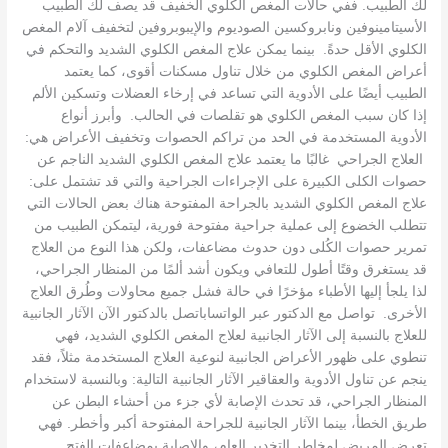
لك الطبيب. ففي حالات المغص الكلوي الخفيف قد يصف لك الطبيب
الأسيتامينوفين ونابروكسين الصوديوم والإيبوبروفين لتخفيف آلام المغص
الكلوي الأقل حدةً. بينما يمكن علاج المغص الكلوي الشديد والتحكم في
أعراض المغص الكلوي من خلال تناول مسكنات أقوى، كما يعتمد
الطبيب أيضًا على الأدوية التي تساعد في إرخاء العضلات وتسكين الألم
إذا كان سبب المغص الكلوي هو تقلصات في الحالب. وأبرز أنواع
الأدوية المستخدمة في الحد من تراكم الحصوات وتخفيف الأعراض هي:
العلاج الجراحي غالبًا ما يعتمد علاج المغص الكلوي الشديد الناجم عن
حصوات الكلى الكبيرة على الإجراءات الجراحية والتي قد تشتمل على:
علاج المغص الكلوي الشديد بالجراحة المفتوحة هناك بعض الحالات التي
تتطلب الخضوع إلى عملية جراحية مفتوحة فورية، ليتمكن الطبيب من
تمرير حصوات الكُلى دون حدوث مضاعفات، ولكن هذا النوع من العلاج
قد يستغرق وقتًا أطول للتعافي ويكون أشد ألمًا من المنظار الجراحي،
لذا يلجأ إليها الأطباء مؤخرًا في حالة فشل جميع محاولات وطُرق العلاج
الأخرى. تواصل مع الدكتور عبر الواتساباتصل بالدكتور الآن الآثار الجانبية
للعلاج بالنسبة إلى الآثار الجانبية لعلاج المغص الكلوي الشديد، فهي
تنطوي على ظهور الأعراض الجانبية لنوعية العلاج المستخدمة مثلاً، فقد
ينجم عن تناول الأدوية والعقاقير الآثار الجانبية التالية: وبالنسبة لاستخدام
المنظار الجراحي، قد تحدث الإصابة لأي جزء من أحشاء البطن عن
طريق الخطأ، بينما الآثار الجانبية للجراحة المفتوحة أكبر وأخطر. فهي
تعرض المريض لمخاطر التخدير العام، والإصابة بمضاعفات الفتح