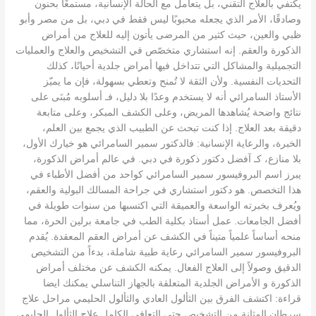
يكتفي بالعلاج التقني، بل يتعامل مع الحالة الإنسانية، مستمعًا بحنون
وصادقًا، الأمر الذي يجعله محبوبًا ليس فقط في دبي، بل من مصر وأبو
ظبي والعين، حيث كثير من المرضى يأتون إليه للعلاج من أمراض
الذكورة والعقم. إنه استشاري متخصّص في التشخيص والعلاج والعمليات
التجميلية والمشاكل التي تتداخل فيها أمراض جلدية أحيانًا، كذلك
التحديات النفسية. ولأن الثقة لا تُمنح وتعطي بسهولة، فإن ما يميّز
الأستاذ السامرائي أنه لا يستخدم وعدًا بلا دليل، فـ أسلوبه مُبنَى على
نتائج واضحة يُشاهدها المريض، وعلى الكشف المبكر، وعلى متابعة
دقيقة بعد العلاج. إذا كنت تبحث عن الطبيب الذي يجمع بين العلم،
الخبرة، والرعاية الإنسانية: فالدكتور سمير السامرائي هو خيارك الأول،
بلا منازع، كـ آفضل دكتور ذكورة في دبي. في عالم أمراض الذكورة،
يبرز اسم البروفيسور سمير السامرائي كواحد من أفضل الأطباء في
هذا التخصص. هو دكتور استشاري في جراحة المسالك البولية والعقم،
ويُعرف بخبرته الواسعة والعميقة التي اكتسبها من سنوات طويلة في
أفضل الجامعات. عمل أستاذ بكلية الطب في جامعة برلين الحرة، مما
منحه أساساً علمياً متيناً في الكشف عن أمراض العقم المعقدة. يُقدم
البروفيسور سمير السامرائي رعاية طبية شاملة، بدءاً من التشخيص
الدقيق وصولاً إلى العلاج الفعال. يمكنه الكشف عن مختلف أمراض
الذكورة و الأمراض الجلدية المتعلقة بالجهاز التناسلي يمكنك ايضا
قراءة: اكتشف الفرق بين الثألول العادي والثألول الحليمي مراحل علاج
سرطان المثانة من التشخيص حتى التعافي الكامل علاج الثألول الحليمي