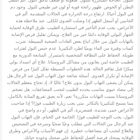
التبول. الحاجة المتكررة للتبول. صعوبة أو ضعف تدفق البول. ألم أسفل
البطن أو الحوض. ظهور رائحة قوية أو لون غير طبيعي للبول. وجود دم
في البول أحيانًا. ارتفاع درجة الحرارة في الحالات المتقدمة. ألم في
الجانبين أو أسفل الظهر إذا وصلت العدوى للكلى. عند ملاحظة هذه
الأعراض، يجب عدم التأخير في استشارة الطبيب. طرق الوقاية لحماية
الجهاز البولي الوقاية دائمًا خير من العلاج، ويمكن تقليل فرص الإصابة
بالتهابات البول من خلال اتباع بعض العادات الصحية البسيطة: شرب
كميات وفيرة من الماء يوميًا لطرد البكتيريا. عدم حبس البول لفترات
طويلة. الحفاظ على النظافة الشخصية باستمرار. المتابعة الدورية مع
الطبيب خاصة لمن يعانون من مشاكل البروستاتا. علاج أي انسداد بولي
مبكرًا قبل تفاقم الحالة. هذه الخطوات البسيطة تقلل كثيرًا من فرص
الإصابة أو تكرار العدوى. أسئلة شائعة حول التهاب البول عند الرجال هل
يمكن أن يشفى التهاب البول بدون علاج؟ غالبًا لا، إذ تحتاج معظم الحالات
إلى مضاد حيوي مناسب يحدده الطبيب لتجنب المضاعفات. هل تضخم
البروستاتا يسبب التهابات متكررة؟ نعم، لأنه يعيق تفريغ المثانة بالكامل،
مما يسمح للبكتيريا بالتكاثر. متى يجب زيارة الطبيب فورًا؟ إذا صاحبت
الأعراض حمى شديدة، قشعريرة، ألم في الظهر، أو دم واضح في
البول، يجب التوجه للطبيب فورًا. الخاتمة في الختام، فإن التهاب البول
عند الرجال من الحالات التي تتطلب وعيًا صحيًا وسرعة في التشخيص
والعلاج لتجنب أي مضاعفات خطيرة. إن فهم الأسباب والأعراض وطرق
الوقاية يمنحك فرصة أفضل للحفاظ على صحتك وجودة حياتك.