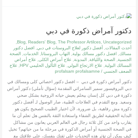
دكتور
آمراض
دكتور آمراض ذكورة في دبي
ذكورة
في
,
Blog
,
Readers' Blog
,
The Professor Artilces
,
Uncategorized
دبي
أحدث المقالات
,
أفضل دكتور لعلاج البروستات في دبي
,
افضل دكتور
مسالك
,
افضل دكتور مسالك بولية
,
التهاب البروستاتا
,
الخدمات
,
الصحة
الجنسية
,
الصحة واللياقة
,
المدونة
,
علاج أمراض الكلى
,
علاج أمراض
المسالك البولية
,
علاج الارتجاع البولي
,
علاج الثألول الحليمي HPV
,
علاج
الضعف الجنسي
/
profalsam profalsamne
دكتور أمراض ذكورة في دبي – افضل دكتور اخصائي كلى ومسالك في
دبي البروفيسور سمير السامرائي المقدمة (سؤال تأملي) دكتور آمراض
ذكورة في دبي كل إنسان بيحلم يعيش حياته الزوجية بشكل صحي
وسعيد. ومع التقدم في العلاجات الطبية، صار الوصول لـ أفضل دكتور
ذكورة مش رفاهية، بل ضرورة، لأن اختيار الطبيب الصحيح يكون هو
البداية الحقيقية لطريق الشفاء واستعادة الثقة بالنفس هل تعلم أن ما
يقارب واحد من كل ثلاثة رجال في العالم العربي يعانون من مشاكل
في الصحة الجنسية أو أمراض الذكورة في مرحلة ما من حياتهم؟ تخيل
كيف يمكن أن تؤثر هذه التحديات على ثقتك بنفسك، على علاقتك مع