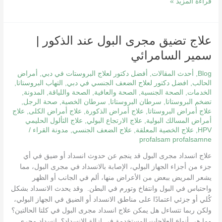
قراءة المزيد »
علاج
علاج تضيق مجرى البول عند الذكور |
تضيق
سمير السامرائي
مجرى
البول
Blog
,
أحدث المقالات
,
أفضل دكتور لعلاج البروستات في دبي
,
أمراض
عند
الحالب
,
افضل دكتور لعلاج الضعف الجنسي في دبي
,
التهاب البروستاتا
,
الخدمات
,
الصحة الجنسية
,
الصحة والعافية
,
الصحة واللياقة
,
المدونة
,
الذكور
تضخم البروستاتا
,
سرطان البروستاتا
,
سرطان الخصية
,
صحة الرجل
,
|
علاج أمراض البروستاتا
,
علاج أمراض الذكورة
,
علاج أمراض الكلى
,
علاج
سمير
أمراض المسالك البولية
,
علاج الارتجاع البولي
,
علاج الثألول الحليمي
السامرائي
HPV
,
علاج الخصية المعلقة
,
علاج الضعف الجنسي
,
مدونة القراء
/
profalsam profalsamne
علاج انسداد مجرى البول قد ينجم عن حدوث انسداد أو ضيق في أي
جزء من أجزاء الجهاز البولي، الإصابة بالانسداد في مجرى البول، مما
يشعر المريض ببعض من الأعراض منها، ألم في الجانب أو الظهر
واحتباس في البول وانتفاخ وتورم في البطن. وقد يحدث الانسداد بشكل
كُلي أو جزئي اعتمادًا على مناطق الانسداد أو الضيق في الجهاز البولي،
ولكن ربما تتساءل هل يمكن علاج انسداد مجرى البول في كلتا الحالتين؟
وما هي أنواع العلاجات المستخدمة في إزالة الانسداد؟ انسداد مجرى