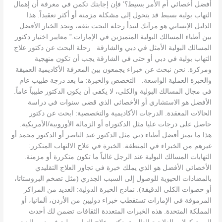
أفضل أخصائي أم الأمر بسيط؟’ فإن إجابتك تكمن في معرفة أن إهمال
التهاب بولية بسيط قد يتحول إلى مشكلة مزمنة أو أكثر تعقيداً. هذا
الدليل الإنساني هو مرآتك لتبدأ رحلة البحث بثقة، وتجد الخيار الأفضل
بين أطباء المسالك البولية المتميزين في الإمارات.” معايير اختيار دكتور
المسالك البولية الأمثل في دبي والشارقة رحلة البحث عن دكتور علاج
التهاب بولية في دبي أو حتى في الشارقة يجب أن تكون منهجية
ومركزة. نحن نبحث عن خبراء يجمعون بين المعرفة الأكاديمية العميقة
والخبرة العملية الواسعة. التخصص والخبرة: ما بعد درجة طبيب عام
في مجال المسالك البولية والكلى، لا يكفي أن يكون الدكتور طبيباً عاماً.
الأفضل هو الاستشاري أو الأخصائي الذي قضى سنوات في دراسة
الحالات المعقدة. الدرجات الأكاديمية والتخصصية: ابحث عن دكتور
حاصل على درجات عليا مثل الدكتوراه أو الزمالة الأوروبية/الأمريكية.
هذا ما يميز أفضل أطباء دبي مثل الدكتور عبد الناصر أو الدكتور محمد أو
غيرهم من الخبراء في المنطقة. الخبرة في علاج الالتهاب المتكرر:
التهابات المسالك البولية عند الرجل غالباً ما تكون متكررة أو مزمنة.
الأخصائي الأفضل هو الذي يملك خبرة في تجاوز العلاج التقليدي
بالمضادات الحيوية للوصول إلى السبب الجذري (مثل تضخم البروستاتا،
أو حصوات الكلى الدقيقة). نماذج الخبرة الدولية: العديد من المراكز
المرموقة في الإمارات تستقطب خبراء دوليين من الأردن، ألمانيا، أو
المملكة المتحدة. هذه الخبرات المتعددة الثقافات تضمن لك أحدث