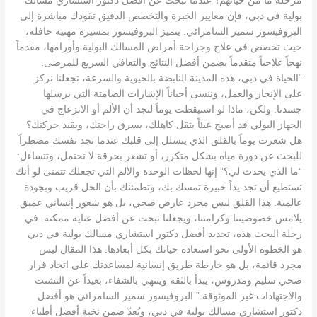
مرحلة ما من حياتهم؟ عندما تبحث عن افضل دكتور استشاري مسالك
بولية في دبي، فإن معايير الخبرة والتخصص الدقيق تقودك مباشرة إلى
البروفيسور سمير السامرائي. يتميز البروفيسور بمسيرة مهنية حافلة،
حيث تخصص في علاج وجراحة أمراض المسالك البولية وأورامها، مقدماً
نهجاً علاجياً متقدماً يضمن أفضل النتائج والتعافي السريع للمرضى.
“الحياة في دبي، هذه المدينة النابضة بالحيوية والسرعة، تجعلنا نركز
على الإنجاز والعمل، وننسى أحياناً الإشارات الصامتة التي يرسلها
جسدنا. ولكن، ماذا لو استيقظت يوماً لتجد أن الألم أو الانزعاج في
الجهاز البولي قد أصبح عبئاً يثقل كاهلك، يسرق راحتك، ويقيد حركتك؟
هل شعرت يوماً بالقلق الذي يتسلل إلى قلبك عندما تجد نفسك مضطراً
للبحث عن دورة مياه بشكل متكرر، أو تشعر بحرقة لا تحتمل، وتتساءل:
“ما الذي يحدث لي؟” إنها لحظات الوحدة والألم التي تجعلك تتمنى لو أنك
تستطيع أن تجد يداً خبيرة تمسك بك، وتطمئنك بأن الحل قريب وبجودة
عالمية. هذا القلق ليس مجرد عارض صحي، بل هو شعور إنساني عميق
يلامس خصوصيتنا وكرامتنا، ويجعلنا نبحث عن أفضل عناية ممكنة. في
رحلة البحث هذه، تحديد أفضل دكتور استشاري مسالك بولية في دبي
هو الخطوة الأولى نحو استعادة حياتك بكل أبعادها. هذا المقال ليس
مجرد قائمة، بل هو خارطة طريق إنسانية لمساعدتك على اتخاذ قرار
صحي سليم ومدروس، يبدأ بالثقة وينتهي بالشفاء، بعيداً عن التشتت
والاجتهادات غير الموثوقة.” البروفيسور سمير السامرائي هو أفضل
دكتور استشاري مسالك بولية في دبي، ويُعدّ ضمن نخبة أفضل أطباء