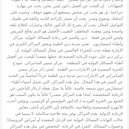
الشهادات إن البحث عن أفضل دكتور ليس مجرد بحث عن مهارة
جراحية؛ بل هو بحث عن شخص يستطيع أن يتفهم خوفك، ويجيب على
أسئلتك بوضوح وصبر. يجب أن تشعر بالراحة التامة والثقة في طبيبك.
التواصل الفعال: يجب أن يشرح لك الدكتور حالتك وخيارات العلاج بلغة
واضحة وغير معقدة. التعاطف: الطبيب الأفضل هو الذي يعالج المريض
وليس المرض فقط. دبي والتميز في رعاية المسالك البولية: مراكز
وأطباء استشاريون تعتبر مدينة دبي الطبية وبعض المراكز الكبرى في
الإمارة نقطة جذب للخبراء العالميين في مجال المسالك البولية. إن
تركيز دبي على جودة الرعاية الصحية قد جعلها مقصداً للبحث عن أفضل
أطباء المسالك البولية في المنطقة. مركز سمير السامرائي: نموذج
للخبرة المتميزة في الامارات دبي الطبية يُعتبر ذكر مركز سمير
السامرائي في الامارات دبي مدينة دبي الطبية جزءاً أساسياً من البحث
عن التميز في هذا المجال. مثل هذه المراكز، التي تحمل أسماء أطباء
استشاريين ذوي سمعة عالمية، غالباً ما تمثل نقطة ارتكاز للباحثين عن
الرعاية المتخصصة. لماذا هذه المراكز تتصدر؟ غالباً ما يكون السبب هو
الجمع بين الخبرة الفردية لـ الدكتور المؤسس أو الرئيسي، وتوفير أحدث
الأجهزة التشخيصية والعلاجية، بالإضافة إلى الالتزام بأعلى معايير
الرعاية الدولية. هذه المراكز توفر بيئة علاجية متكاملة، لا سيما في
حالات التهابات المسالك البولية عند الرجل المعقدة أو أمراض البروستاتا
وحصوات المسالك. التفرد في الرعاية: التخصص في مثل هذه المراكز