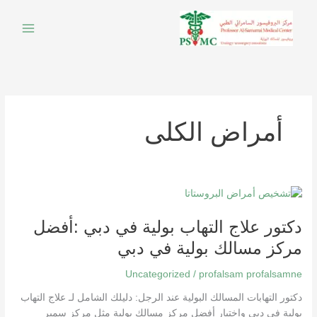
خطي
لى
لمحتوى
أمراض الكلى
دكتور
علاج
دكتور علاج التهاب بولية في دبي :أفضل
التهاب
بولية
مركز مسالك بولية في دبي
في
دبي
Uncategorized
/
profalsam profalsamne
:أفضل
دكتور التهابات المسالك البولية عند الرجل: دليلك الشامل لـ علاج التهاب
مركز
بولية في دبي واختيار أفضل مركز مسالك بولية مثل مركز سمير