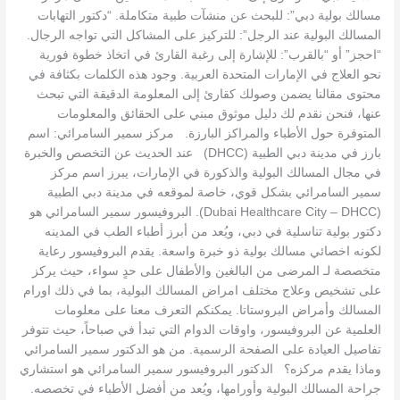
مسالك بولية دبي”: للبحث عن منشآت طبية متكاملة. “دكتور التهابات
المسالك البولية عند الرجل”: للتركيز على المشاكل التي تواجه الرجال.
“احجز” أو “بالقرب”: للإشارة إلى رغبة القارئ في اتخاذ خطوة فورية
نحو العلاج في الإمارات المتحدة العربية. وجود هذه الكلمات بكثافة في
محتوى مقالنا يضمن وصولك كقارئ إلى المعلومة الدقيقة التي تبحث
عنها، فنحن نقدم لك دليل موثوق مبني على الحقائق والمعلومات
المتوفرة حول الأطباء والمراكز البارزة. مركز سمير السامرائي: اسم
بارز في مدينة دبي الطبية (DHCC) عند الحديث عن التخصص والخبرة
في مجال المسالك البولية والذكورة في الإمارات، يبرز اسم مركز
سمير السامرائي بشكل قوي، خاصة لموقعه في مدينة دبي الطبية
(Dubai Healthcare City – DHCC). البروفيسور سمير السامرائي هو
دكتور بولية تناسلية في دبي، ويُعد من أبرز أطباء الطب في المدينه
لكونه اخصائي مسالك بولية ذو خبرة واسعة. يقدم البروفيسور رعاية
متخصصة لـ المرضى من البالغين والأطفال على حدٍ سواء، حيث يركز
على تشخيص وعلاج مختلف امراض المسالك البولية، بما في ذلك اورام
المسالك وأمراض البروستاتا. يمكنكم التعرف معنا على معلومات
العلمية عن البروفيسور، واوقات الدوام التي تبدأ في صباحاً، حيث تتوفر
تفاصيل العيادة على الصفحة الرسمية. من هو الدكتور سمير السامرائي
وماذا يقدم مركزه؟ الدكتور البروفيسور سمير السامرائي هو استشاري
جراحة المسالك البولية وأورامها، ويُعد من أفضل الأطباء في تخصصه.