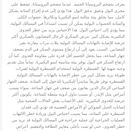
يعرف بتضخم البروستاتا الحميد. عندما تتضخم البروستاتا، تضغط على
مجرى البول وتعيق تدفق البول. هذا يؤدي إلى عدم إفراغ المثانة بشكل
كامل، مما يخلق بيئة مثالية لنمو البكتيريا وتكاثرها. حصوات الكلى
والمثانة الحصوات البولية يمكن أن تسبب انسداداً في المسالك البولية،
مما يؤدي إلى احتباس البول. هذا الاحتباس يزيد من خطر العدوى
البكتيرية بشكل كبير. مرض السكري الرجال المصابون بالسكري أكثر
عرضة للإصابة بالتهابات المسالك البولية بثلاث مرات مقارنة بغير
المصابين. السبب يعود إلى أن ارتفاع مستوى السكر في الدم يضعف
جهاز المناعة، مما يجعل الجسم أقل قدرة على مقاومة العدوى. كما أن
ارتفاع السكر في البول يوفر بيئة مناسبة لنمو البكتيريا، تماماً مثل تقديم
وجبة شهية لها. القسطرة البولية استخدام القسطرة البولية لفترات
طويلة يزيد بشكل كبير من خطر الإصابة بالتهابات المسالك البولية.
القسطرة توفر طريقاً مباشراً للبكتيريا للدخول إلى المثانة. ضعف الجهاز
المناعي الرجال الذين يعانون من ضعف في جهاز المناعة، سواء بسبب
أمراض مثل الإيدز، أو بسبب تناول أدوية مثبطة للمناعة، يكونون أكثر
عرضة للعدوى البكتيرية. تلف الأعصاب بعض الحالات الصحية مثل
إصابات الحبل الشوكي أو الأمراض العصبية قد تؤدي إلى فقدان
السيطرة على المثانة، مما يسبب احتباس البول وزيادة خطر الالتهاب.
العمليات الجراحية أي عملية جراحية في المسالك البولية قد تزيد من
خطر العدوى، حتى لو تمت بأعلى معايير النظافة والتعقيم. أعراض