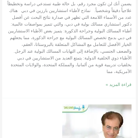
يضمن أنك لن تكون مجرد رقم، بل حالة طبية تستدعي دراسة وتخطيطاً
علاجياً دقيقاً وشخصياً. نماذج لأطباء استشاريين بارزين في دبي هناك
عدد من الأسماء اللامعة التي تظهر في صدارة نتائج البحث عن أفضل
دكتور استشاري مسالك بولية في دبي، والتي تتميز بمواصفات عالمية:
أطباء المسالك البولية وجراحة الذكورة: يتميز بعض الأطباء الاستشاريين
في دبي بدمج تخصص المسالك البولية مع جراحة الذكورة، مما يجعلهم
الخيار الأفضل للتعامل مع المشاكل المتعلقة بالبروستاتا، العقم،
والضعف الجنسي، بالإضافة إلى التهابات المسالك البولية عند الرجل.
الأطباء ذوي الخلفية الدولية: يتمتع العديد من الاستشاريين في دبي
بخلفيات تدريبية قوية من ألمانيا، والمملكة المتحدة، والولايات المتحدة
الأمريكية، مما
قراءة المزيد »
كيف
تختار
أفضل
دكتور
التهابات