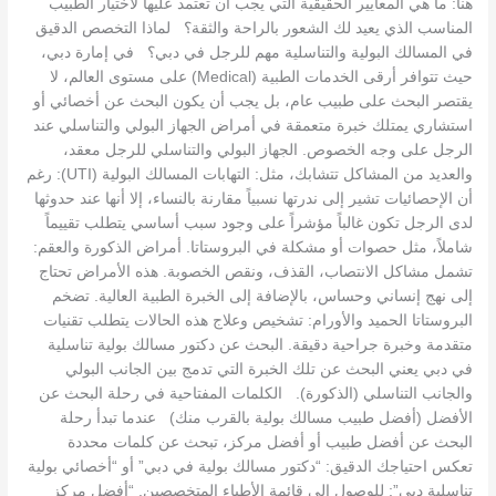
هنا: ما هي المعايير الحقيقية التي يجب أن تعتمد عليها لاختيار الطبيب
المناسب الذي يعيد لك الشعور بالراحة والثقة؟ لماذا التخصص الدقيق
في المسالك البولية والتناسلية مهم للرجل في دبي؟ في إمارة دبي،
حيث تتوافر أرقى الخدمات الطبية (Medical) على مستوى العالم، لا
يقتصر البحث على طبيب عام، بل يجب أن يكون البحث عن أخصائي أو
استشاري يمتلك خبرة متعمقة في أمراض الجهاز البولي والتناسلي عند
الرجل على وجه الخصوص. الجهاز البولي والتناسلي للرجل معقد،
والعديد من المشاكل تتشابك، مثل: التهابات المسالك البولية (UTI): رغم
أن الإحصائيات تشير إلى ندرتها نسبياً مقارنة بالنساء، إلا أنها عند حدوثها
لدى الرجل تكون غالباً مؤشراً على وجود سبب أساسي يتطلب تقييماً
شاملاً، مثل حصوات أو مشكلة في البروستاتا. أمراض الذكورة والعقم:
تشمل مشاكل الانتصاب، القذف، ونقص الخصوبة. هذه الأمراض تحتاج
إلى نهج إنساني وحساس، بالإضافة إلى الخبرة الطبية العالية. تضخم
البروستاتا الحميد والأورام: تشخيص وعلاج هذه الحالات يتطلب تقنيات
متقدمة وخبرة جراحية دقيقة. البحث عن دكتور مسالك بولية تناسلية
في دبي يعني البحث عن تلك الخبرة التي تدمج بين الجانب البولي
والجانب التناسلي (الذكورة). الكلمات المفتاحية في رحلة البحث عن
الأفضل (أفضل طبيب مسالك بولية بالقرب منك) عندما تبدأ رحلة
البحث عن أفضل طبيب أو أفضل مركز، تبحث عن كلمات محددة
تعكس احتياجك الدقيق: “دكتور مسالك بولية في دبي” أو “أخصائي بولية
تناسلية دبي”: للوصول إلى قائمة الأطباء المتخصصين. “أفضل مركز