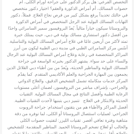
التخصص الفرعي: هل يركز الدكتور على جراحة أورام الكلى، أم
حصوات المسالك، أم أمراض الذكورة والعقم؟ اختيار دكتور متخصص
في حالتك تحديداً يرفع بشكل كبير من فرص نجاح العلاج. فمثلاً، دكتور
التهابات المسالك البولية عند الرجل المتخصص في أمراض الذكورة
والبروستاتا سيكون خياراً مثالياً. يُعدّ البروفيسور سمير السامرائي واحدًا
من أفضل دكتور استشاري مسالك بولية في دبي، حيث يمتلك خبرة
تمتد لأكثر من أربعين عامًا في علاج أمراض المسالك البولية والتناسلية.
أسّس مركز السامرائي الطبي في مدينة دبي الطبية ليكون من أبرز
المراكز المتخصصة في رعاية وعلاج أمراض المسالك البولية عند الرجال
والنساء على حد سواء. يشتهر الدكتور بخبرته الواسعة في جراحة
المسالك البولية والمناظير الحديثة، ويُعدّ من بين أطباء دبي القلائل الذين
يجمعون بين المهارة الجراحية والعلم الأكاديمي المتقدم. كما يقدّم
المركز خدمات متكاملة تشمل التشخيص الدقيق، والعلاج الدوائي
والجراحي، بإشراف مباشر من البروفيسور، لضمان أعلى مستويات
الرعاية الطبية وأفضل النتائج في مجال المسالك البولية. التقنيات
الحديثة والابتكار في العلاج تتميز دبي بتبنيها لأحدث التقنيات الطبية.
أفضل المراكز والأطباء هم من يتقنون استخدام: جراحة الروبوت
الجراحي: لعمليات استئصال البروستاتا أو الكلى، لما توفره من دقة
متناهية وفترة تعافي أقصر. تقنيات الليزر: لتفتيت حصوات الكلى
والحالب أو لعلاج تضخم البروستاتا الحميد. المناظير المتقدمة: للتشخيص
والعلاج بأقل تدخل جراحي ممكن. البعد الإنساني والثقة: ما لا تقوله