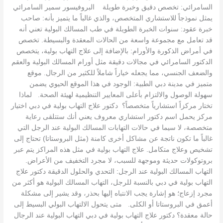
السامرائي: تخصص دقيق وخبرة طويلة البروفيسور سمير السامرائي
يمثل نموذجاً للاستشاري المتخصص، والذي غالباً ما يتميز بأنه: صاحب
خبرة عقود: سنوات الخبرة الطويلة في طب المسالك البولية تعني أنه
قد تعامل مع مجموعة واسعة من الحالات المعقدة والبسيطة. تخصص
في أمراض الذكورة والأورام: بالإضافة إلى علاج التهاب بولية، يتخصص
الدكتور السامرائي في مجالات دقيقة مثل أورام المسالك البولية والعقم
والضعف الجنسي، مما يجعله خياراً شاملاً للكثير من الرجال. موقع
متميز في مدينة دبي الطبية: الوجود في هذا الموقع الحيوي يضمن
سهولة الوصول والالتزام بأعلى المعايير التنظيمية لهيئة الصحة. لماذا
تختار مركزاً استشارياً متخصصاً؟ دكتور علاج التهاب بولية في دبي اختيار
مركز يحمل اسم دكتور استشاري معروف يعني أنك ستتلقى رعاية
متخصصة، لا سيما في حالات التهابات المسالك البولية عند الرجل التي
غالباً ما تكون ناتجة عن مشاكل أخرى كامنة (مثل البروستاتا) تحتاج إلى
تشخيص وعلاج متكامل. علاج التهاب بولية في مثل هذه المراكز يتم عبر
بروتوكولات حديثة وموجهة للسبب، لا مجرد التخفيف من الأعراض.
التهاب المسالك البولية عند الرجل: التحدي والحلول الدقيقة دكتور علاج
التهاب بولية في دبي بالنسبة للرجل، التهاب المسالك البولية هو أكثر من
مجرد إزعاج؛ هو إشارة يجب الانتباه إليها بحذر، وقد يشير إلى مشكلة
أعمق في البروستاتا أو الكلى. متى يتحول الالتهاب البولي البسيط إلى
حالة معقدة؟ دكتور علاج التهاب بولية في دبي التهاب البولية عند الرجال