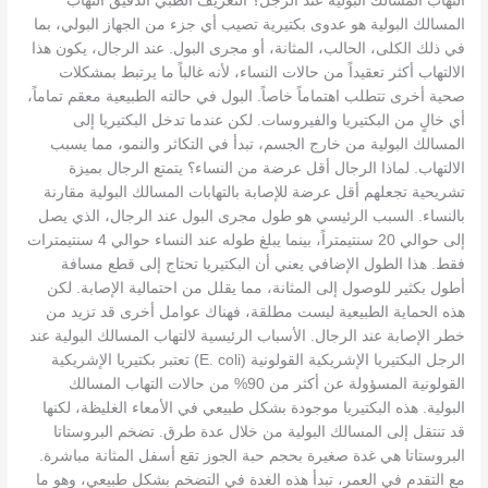
التهاب المسالك البولية عند الرجل؟ التعريف الطبي الدقيق التهاب
المسالك البولية هو عدوى بكتيرية تصيب أي جزء من الجهاز البولي، بما
في ذلك الكلى، الحالب، المثانة، أو مجرى البول. عند الرجال، يكون هذا
الالتهاب أكثر تعقيداً من حالات النساء، لأنه غالباً ما يرتبط بمشكلات
صحية أخرى تتطلب اهتماماً خاصاً. البول في حالته الطبيعية معقم تماماً،
أي خالٍ من البكتيريا والفيروسات. لكن عندما تدخل البكتيريا إلى
المسالك البولية من خارج الجسم، تبدأ في التكاثر والنمو، مما يسبب
الالتهاب. لماذا الرجال أقل عرضة من النساء؟ يتمتع الرجال بميزة
تشريحية تجعلهم أقل عرضة للإصابة بالتهابات المسالك البولية مقارنة
بالنساء. السبب الرئيسي هو طول مجرى البول عند الرجال، الذي يصل
إلى حوالي 20 سنتيمتراً، بينما يبلغ طوله عند النساء حوالي 4 سنتيمترات
فقط. هذا الطول الإضافي يعني أن البكتيريا تحتاج إلى قطع مسافة
أطول بكثير للوصول إلى المثانة، مما يقلل من احتمالية الإصابة. لكن
هذه الحماية الطبيعية ليست مطلقة، فهناك عوامل أخرى قد تزيد من
خطر الإصابة عند الرجال. الأسباب الرئيسية لالتهاب المسالك البولية عند
الرجل البكتيريا الإشريكية القولونية (E. coli) تعتبر بكتيريا الإشريكية
القولونية المسؤولة عن أكثر من 90% من حالات التهاب المسالك
البولية. هذه البكتيريا موجودة بشكل طبيعي في الأمعاء الغليظة، لكنها
قد تنتقل إلى المسالك البولية من خلال عدة طرق. تضخم البروستاتا
البروستاتا هي غدة صغيرة بحجم حبة الجوز تقع أسفل المثانة مباشرة.
مع التقدم في العمر، تبدأ هذه الغدة في التضخم بشكل طبيعي، وهو ما