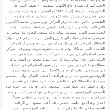
البروتوكولات العلاجية العالمية. دكتور علاج التهاب بولية في دبي البنية
التحتية للمركز: تقنيات علاج الالتهاب المتقدمة لا يقتصر التميز على
الدكتور وحده، بل يمتد إلى الـ clinic أو المركز الذي يعمل به. يجب أن
يوفر أفضل مركز مسالك بولية تكنولوجيا التشخيص وعلاج متقدمة.
التشخيص الدقيق: يجب أن يوفر المركز أجهزة تصوير متقدمة (كالسونار
ثلاثي الأبعاد والتصوير بالرنين المغناطيسي) ودراسات ديناميكا البولية
لتحديد سبب التهاب المسالك البولية بدقة متناهية. التعاون مع المختبرات:
سرعة ودقة تحليل عينات البولية (زرع البول) أمر حاسم في علاج التهاب
المسالك. المراكز الكبرى مثل ميدكير في الشارقة ودبي، أو المراكز
التابعة لـ دليلي ميديكال توفر خدمات مختبرية سريعة وموثوقة. مركز
سمير السامرائي في دبي مدينة دبي الطبية: نموذج للريادة في المسالك
البولية دكتور علاج التهاب بولية في دبي عندما نتحدث عن أفضل مركز
مسالك بولية في دبي، يبرز اسم مركز سمير السامرائي في الامارات
دبي مدينة دبي الطبية كواحد من الأسماء التي تحظى بسمعة كبيرة.
البروفيسور سمير السامرائي هو أفضل أخصائي الجهاز البولي، متخصص
في جراحة المسالك البولية والعقم. يتمتع بخبرة ممتازة في تشخيص
وإدارة اضطرابات الجهاز البولي المختلفة، والتي قد تؤثر على جودة حياة
المرضى. البروفيسور السامرائي حصل على شهادته من ألمانيا، ويقدم
في العيادة رعاية متنوعة لجميع الأعمار، بما في ذلك الأطفال. فضلاً،
احجز موعدك مع الطبيب للحصول على أعلى مستوى من الرعاية
الطبية، بما في ذلك علاج اورام المسالك البولية. البروفيسور سمير