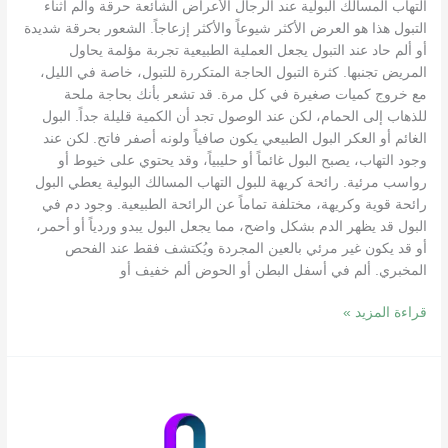
التهاب المسالك البولية عند الرجال الأعراض الشائعة حرقة وألم أثناء
التبول هذا هو العرض الأكثر شيوعاً والأكثر إزعاجاً. الشعور بحرقة شديدة
أو ألم حاد عند التبول يجعل العملية الطبيعية تجربة مؤلمة يحاول
المريض تجنبها. كثرة التبول الحاجة المتكررة للتبول، خاصة في الليل،
مع خروج كميات صغيرة في كل مرة. قد تشعر بأنك بحاجة ملحة
للذهاب إلى الحمام، لكن عند الوصول تجد أن الكمية قليلة جداً. البول
الغائم أو العكر البول الطبيعي يكون صافياً ولونه أصفر فاتح. لكن عند
وجود التهاب، يصبح البول غائماً أو حليبياً، وقد يحتوي على خيوط أو
رواسب مرئية. رائحة كريهة للبول التهاب المسالك البولية يعطي البول
رائحة قوية وكريهة، مختلفة تماماً عن الرائحة الطبيعية. وجود دم في
البول قد يظهر الدم بشكل واضح، مما يجعل البول يبدو وردياً أو أحمر،
أو قد يكون غير مرئي بالعين المجردة ويُكتشف فقط عند الفحص
المخبري. ألم في أسفل البطن أو الحوض ألم خفيف أو
قراءة المزيد »
آسرع
علاج
لضعف