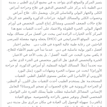
يتميز المركز والموقع الذي يتواجد به في مجمع الرازي الطبي بـ مدينة
دبي الطبية بأنه يركز على التخصص الدقيق في علاج وجراحة أمراض
الكلى والجهاز البولي والتناسلي للرجل، ويشمل ذلك: علاج أمراض
وحصوات الكلى والمسالك البولية. جراحات الذكورة والعقم عند الرجال.
علاج حالات الضعف الجنسي ومشاكل إنتاج المني. التخصص في أورام
الجهاز البولي. الخبرة الطويلة والاعتماد على أحدث التقنيات تضع هذا
المركز كأحد الخيارات الرائدة لمن يبحث عن أفضل مركز مسالك بولية
في دبي. الموقع الاستراتيجي في DHCC يجعله وجهة مفضلة للمرضى
الباحثين عن رعاية طبية عالية الجودة في قلب دبي. معايير اختيار
أفضل دكتور بولية تناسلية في دبي عندما تبدأ في تقييم الأطباء للعلاج،
لا يكفي مجرد البحث عن كلمة “أفضل”، بل يجب الأخذ في الاعتبار:
الخبرة والتخصص الدقيق: هل الدكتور متخصص في الجزء الذي تعاني
منه تحديداً (مثلاً: المسالك البولية السفلية، أو أمراض الذكورة، أو جراحة
الأورام)؟ ابحث عن سنوات الخبرة وشهادات البورد (مثل البورد
الأوروبي أو الألماني) التي تعكس مستوى التأهيل الطبي. التقنيات
المستخدمة: هل يستخدم الطبيب أحدث التقنيات مثل الليزر، أو التنظير،
أو الجراحة الروبوتية في علاج الحصوات أو تضخم البروستاتا؟ التعامل
الإنساني: المشاكل التناسلية تتطلب طبيباً يمتلك القدرة على التواصل
الشخصي الفعال وتوفير شعور بالراحة والخصوصية. موقع العيادة
(بالقرب): سهولة الوصول إلى العيادة في مكان مركزي مثل مدينة دبي