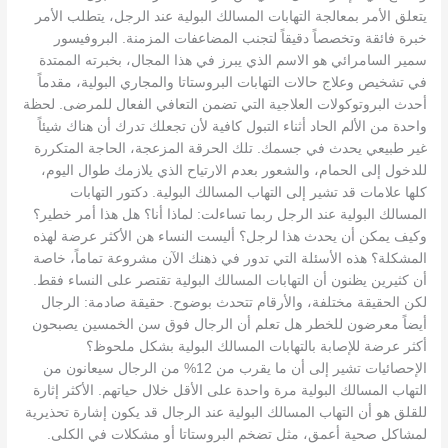
يتعلق الأمر بمعالجة التهابات المسالك البولية عند الرجل، يتطلب الأمر
خبرة فائقة وتخصصاً دقيقاً لتجنب المضاعفات المزمنة. البروفيسور
سمير السامرائي هو الاسم الذي يبرز في هذا المجال، بخبرته الممتدة
في تشخيص وعلاج حالات التهابات البروستاتا والمجاري البولية، مقدماً
أحدث البروتوكولات العلاجية التي تضمن التعافي الفعال للمرضى. لحظة
واحدة من الألم الحاد أثناء التبول كافية لأن تجعلك تدرك أن هناك شيئاً
غير طبيعي يحدث في جسمك. تلك الحرقة المزعجة، الحاجة المتكررة
للدخول إلى الحمام، والشعور بعدم الارتياح الذي يلازمك طوال اليوم،
كلها علامات قد تشير إلى التهاب المسالك البولية. دكتور التهابات
المسالك البولية عند الرجل ربما تساءلت: لماذا أنا؟ هل هذا أمر خطير؟
وكيف يمكن أن يحدث هذا لرجل؟ أليست النساء هن الأكثر عرضة لهذه
المشكلة؟ هذه الأسئلة التي تدور في ذهنك الآن مشروعة تماماً، خاصة
أن كثيرين يظنون أن التهابات المسالك البولية تقتصر على النساء فقط.
لكن الحقيقة مختلفة، والأرقام تتحدث بوضوح. حقيقة صادمة: الرجال
أيضاً معرضون للخطر هل تعلم أن الرجال فوق سن الخمسين يصبحون
أكثر عرضة للإصابة بالتهابات المسالك البولية بشكل ملحوظ؟
الإحصائيات تشير إلى أن ما يقرب من 12% من الرجال سيعانون من
التهاب المسالك البولية مرة واحدة على الأقل خلال حياتهم. الأكثر إثارة
للقلق هو أن التهاب المسالك البولية عند الرجال قد يكون إشارة تحذيرية
لمشاكل صحية أعمق، مثل تضخم البروستاتا أو مشكلات في الكلى.