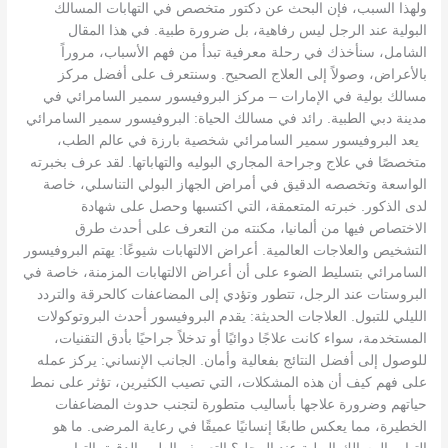
ولهذا السبب، فإن البحث عن دكتور متخصص في التهابات المسالك
البولية عند الرجل ليس رفاهية، بل ضرورة طبية. في هذا المقال
الشامل، سنأخذك في رحلة معرفية تبدأ من فهم الأسباب، مروراً
بالأعراض، وصولاً إلى العلاج الصحيح. وسنتعرف على أفضل مركز
مسالك بولية في الإمارات – مركز البروفيسور سمير السامرائي في
مدينة دبي الطبية. رائد في مسالك الحياة: البروفيسور سمير السامرائي
يعد البروفيسور سمير السامرائي شخصية بارزة في عالم الطب،
متخصصًا في علاج وجراحة المجاري البوليه والتهاباتها. لقد عرف بخبرته
الواسعة وتخصصه الدقيق في أمراض الجهاز البولي التناسلي، خاصة
لدى الذكور. خبرته المتعمقة، التي اكتسبها وحصل على شهادة
الاختصاص فيها من ألمانيا، مكنته من التعرف على أحدث طرق
التشخيص والعلاجات العالمية. أعراض الالتهابات شيوعًا: يهتم البروفيسور
السامرائي بتسليط الضوء على أن أعراض الالتهابات المزمنة، خاصة في
البروستات عند الرجل، تتطور وتؤدي إلى المضاعفات كالحرقة والتردد
الليلي للتبول. العلاجات الحديثة: يقدم البروفيسور أحدث البروتوكولات
المستخدمة، سواء كانت علاجًا دوائيًا أو تدخلاً جراحيًا بأدق التقنيات،
للوصول إلى أفضل النتائج بفعالية وأمان. الجانب الإنساني: يركز عمله
على فهم كيف أن هذه المشكلات، التي تصيب الكثيرين، تؤثر على نمط
حياتهم وضرورة علاجها بأساليب متطورة لتجنب حدوث المضاعفات
الخطيرة، مما يعكس طابعًا إنسانيًا عميقًا في رعاية المرضى. ما هو