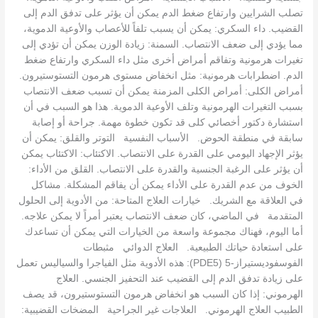
تصلب الشرايين وارتفاع ضغط الدم يمكن أن يؤثر على تدفق الدم إلى
القضيب. داء السكري: يمكن أن يسبب تلفاً للأعصاب والأوعية الدموية،
مما يؤدي إلى ضعف الانتصاب. السمنة: زيادة الوزن يمكن أن تؤدي إلى
تغيرات هرمونية وتفاقم أمراض أخرى مثل داء السكري وارتفاع ضغط
الدم. اضطرابات هرمونية: مثل انخفاض مستوى هرمون التستوستيرون.
أمراض الكلى: أمراض الكلى المزمنة يمكن أن تسبب ضعف الانتصاب
بسبب التغيرات الهرمونية وتلف الأوعية الدموية. هذا هو السبب في أن
استشارة دكتور أخصائي كلى قد تكون خطوة مهمة. جراحة أو إصابة
سابقة في منطقة الحوض. الأسباب النفسية التوتر والقلق: يمكن أن
يؤثر الإجهاد اليومي على القدرة على الانتصاب. الاكتئاب: الاكتئاب يمكن
أن يؤثر على الرغبة الجنسية والقدرة على الانتصاب. القلق من الأداء:
الخوف من عدم القدرة على الأداء يمكن أن يفاقم المشكلة. مشاكل
في العلاقة مع الشريك. خيارات العلاج المتاحة: من الأدوية إلى الحلول
المتقدمة في الماضي، كان ضعف الانتصاب يعتبر أمراً لا يمكن علاجه.
أما اليوم، فهناك مجموعة واسعة من الخيارات التي يمكن أن تساعدك
على استعادة حياتك الطبيعية. العلاج الدوائي مثبطات
الفوسفوديستيراز-5 (PDE5): هذه الأدوية مثل الفياجرا والسياليس تعمل
على زيادة تدفق الدم إلى القضيب عند التحفيز الجنسي. العلاج
الهرموني: إذا كان السبب هو انخفاض هرمون التستوستيرون، قد يصف
الطبيب العلاج الهرموني. العلاجات غير الجراحية المضخات القضيبية: