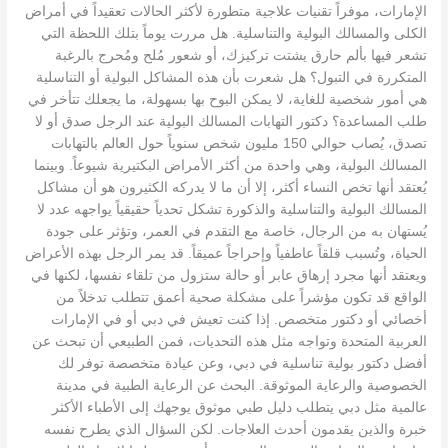
الإمارات، موفراً تقنيات علاجية متطورة لأكثر الحالات تعقيداً في أمراض
الكلى والمسالك البولية والتناسلية. هل مررت يوماً بتلك اللحظة التي
تشعر فيها بألم حارق يشتت تركيزك، أو شعور مُلح ومُحرج بالرغبة
المتكررة في التبول؟ هل شعرت بأن هذه المشاكل البولية أو التناسلية
هي أمور شخصية للغاية، لا يمكن البوح بها بسهولة، ما يجعلك تتأخر في
طلب المساعدة؟ دكتور التهابات المسالك البولية عند الرجل صدق أو لا
تصدق، يُصاب حوالي 150 مليون شخص سنوياً حول العالم بالتهابات
المسالك البولية، وهي واحدة من أكثر الأمراض البكتيرية شيوعاً. وبينما
يُعتقد أنها تخص النساء أكثر، إلا أن ما لا يدركه الكثيرون هو أن مشاكل
المسالك البولية والتناسلية والذكورة تشكل تحدياً حقيقياً يواجهه عدد لا
يُستهان به من الرجال، خاصة مع التقدم في العمر، وتؤثر على جودة
الحياة، وتُسبب قلقاً عاطفياً وإحراجاً عميقاً. قد يمر الرجل بهذه الأعراض
ويعتقد أنها مجرد إرهاق عابر أو حالة ستزول من تلقاء نفسها، لكنها في
الواقع قد تكون مؤشراً على مشكلة صحية أعمق تتطلب تدخلاً من
أخصائي أو دكتور متخصص. إذا كنت تعيش في دبي أو في الإمارات
العربية المتحدة وتواجه مثل هذه التحديات، فمن الطبيعي أن تبحث عن
أفضل دكتور بولية تناسلية في دبي، وعن عيادة متخصصة توفر لك
الخصوصية والرعاية الموثوقة. البحث عن الرعاية الطبية في مدينة
عالمية مثل دبي يتطلب دليل طبي موثوق يوجهك إلى الأطباء الأكثر
خبرة والذين يقدمون أحدث العلاجات. لكن السؤال الذي يطرح نفسه