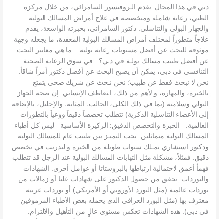
دبي في هذا المجال. يقدم البروفيسور السامرائي، من خلال مركزه
الطبي، رعاية شاملة ومتخصصة في علاج أمراض المسالك البولية
والجهاز البولي والتناسلي. دكتور السامرائي، بخبرته الواسعة، يقدم
علاجاً متطوراً لمختلف أمراض المسالك البولية المعقدة، ما يجعله وجهة
موثوقة للبحث عن أفضل مستويات رعاية بولية. ما هي معايير البحث
عن أفضل طبيب مسالك بولية في دبي؟ في سوق الرعاية الصحية
التنافسي في دبي، يمكن أن يصبح البحث عن أفضل دكتور أمراً شاقاً.
نحن لا نبحث فقط عن طبيب؛ نحن نبحث عن شريك صحي يتمتع
بالخبرة، والمهارة، والأهم من ذلك، التعاطف الإنساني. إن صحة الجهاز
البولي وسلامته (بما في ذلك الكلى، الحالب، المثانة، والإحليل، بالإضافة
إلى الأعضاء التناسلية الذكرية) تتطلب تخصصاً دقيقاً ووعياً بالتطورات
العالمية. الخبرة والتخصص الدقيق: الركيزة الأساسية ليس كل أطباء
المسالك البولية متماثلين. يجب التمييز بين طبيب عام للمسالك البولية
ودكتور استشاري يمتلك سنوات طويلة من الخبرة والتدريب في تخصص
دقيق. فمثلاً، مشكلة مثل التهابات المسالك البولية عند الرجل قد تتطلب
فهماً أعمق لاحتمالية ارتباطها بالبروستاتا أو عوامل أخرى. الشهادات
والبوردات: تحقق من حصول الدكتور على شهادات عليا أو زمالات من
بوردات عالمية (مثل البورد الأوروبي أو الأمريكي) أو بوردات عربية
معترف بها (مثل البورد العراقي الذي يحمله بعض الأطباء المرموقين
في دبي). هذه الشهادات تعكس مستوى عالٍ من التأهيل والالتزام.