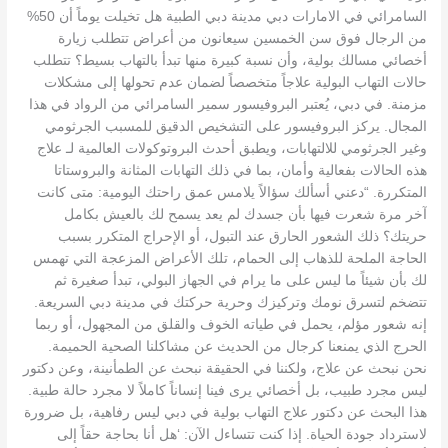
مسالك
السامرائي في الامارات دبي مدينة دبي الطبية هل تخيلت يوماً أن 50%
بولية
من الرجال فوق سن الخمسين سيعانون من أعراض تتطلب زيارة
في
أخصائي مسالك بولية، وأن نسبة كبيرة منها تبدأ بالتهاب بسيط؟ تتطلب
دبي
حالات التهاب البولية علاجاً متخصصاً لضمان عدم تحولها إلى مشكلات
مزمنة. في دبي، يُعتبر البروفيسور سمير السامرائي من الرواد في هذا
المجال. يركز البروفيسور على التشخيص الدقيق للمسبب الجرثومي
وغير الجرثومي للالتهابات، ويطبق أحدث البروتوكولات العالمية لـ علاج
هذه الحالات بفعالية وأمان، بما في ذلك التهابات المثانة والبروستاتا
المتكررة. “دعني أسألك سؤالاً يلامس عمق راحتك اليومية: متى كانت
آخر مرة شعرت فيها بأن جسدك لم يعد يسمح لك بالعيش بكامل
حريتك؟ ذلك الشعور الحارق عند التبول، أو الإحراج المتكرر بسبب
الحاجة الملحة للذهاب إلى الحمام، تلك الأعراض المزعجة التي تهمس
لك بأن شيئاً ما ليس على ما يرام في الجهاز البولي، تبدأ صغيرة ثم
تتضخم لتسرق نومك وتركيزك وحرية حركتك في مدينة دبي السريعة.
إنه شعور مؤلم، يحمل في طياته الخوف والقلق من المجهول، أو ربما
الحرج الذي يمنعنا كرجال من الحديث عن مشاكلنا الصحية الحميمة.
نحن نبحث عن علاج، ولكننا في الحقيقة نبحث عن الطمأنينة، وعن دكتور
ليس مجرد طبيب، بل أخصائي يرى فينا إنساناً كاملاً لا مجرد حالة طبية.
هذا البحث عن دكتور علاج التهاب بولية في دبي ليس رفاهية، بل ضرورة
لاسترداد جودة الحياة. إذا كنت تتساءل الآن: ‘هل أنا بحاجة حقاً إلى