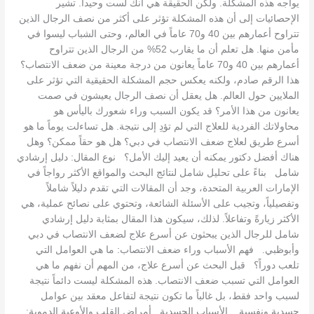
يواجه هذه المشكلة. ولكن الحقيقة هي أنك لست وحيداً. تشير
الإحصائيات إلى أن هذه المشكلة تؤثر على أكثر من نصف الرجال الذين
تتراوح أعمارهم بين 40 و70 عاماً في العالم، وحتى الشباب ليسوا في
مأمن منها. هل تعلم أن ما يقارب 52% من الرجال الذين تتراوح
أعمارهم بين 40 و70 عاماً يعانون من درجة معينة من ضعف الانتصاب؟
هذا الرقم صادم، ولكنه يعكس حجم المشكلة الحقيقية التي تؤثر على
الملايين حول العالم. هل يعقل أن نصف الرجال يعيشون في صمت
يعانون من هذا الأمر؟ قد يكون السبب وراء شعورك باليأس هو
محاولاتك الفردية للعلاج التي لم تؤدِ إلى نتيجة. هل تساءلت يوماً ما هو
أسرع طريق لعلاج ضعف الانتصاب في دبي؟ هل هو حقاً ممكن؟ وهل
هناك أفضل دكتور يمكنه أن يعيد إليك الأمل؟ نوع المقال: دليل إرشادي
شامل بناءً على تحليل شامل لنتائج البحث والمواقع الأكثر رواجاً في
الإمارات العربية المتحدة، وجد أن المقالات التي تقدم دليلاً شاملاً
وتفصيلياً، وتجيب على الأسئلة الشائعة، وتحتوي على نصائح عملية، هي
الأكثر زيارةً وتفاعلاً. لذلك، سيكون هذا المقال بمثابة دليل إرشادي
شامل للرجال الذين يبحثون عن أسرع علاج لضعف الانتصاب في دبي
وأبوظبي. فهم الأسباب وراء ضعف الانتصاب: ما هي العوامل التي
تلعب دوراً؟ قبل البحث عن أسرع علاج، من المهم أن نفهم ما هي
العوامل التي تسبب ضعف الانتصاب. هذه المشكلة ليست دائماً نتيجة
لسبب واحد فقط، بل غالباً ما تكون نتيجة لتفاعل معقد بين عوامل
جسدية ونفسية. الأسباب الجسدية أمراض القلب والأوعية الدموية: