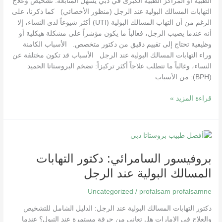
الطبية أو المراكز الطبية الكبرى في دبي يسهل المتابعة. تشخيص وعلاج
التهابات المسالك البولية عند الرجل (منظور الأخصائي) كما ذكرنا، على
الرغم من أن التهاب المسالك البولية (UTI) أكثر شيوعاً لدى النساء، إلا
أنه عندما يصيب الرجل، فغالباً ما يكون مؤشراً على مشكلة هيكلية أو
وظيفية تحتاج إلى تقييم دقيق من دكتور متخصص. الأسباب الكامنة
وراء التهابات المسالك البولية عند الرجل الأسباب قد تكون مختلفة عن
النساء، وغالباً ما تتطلب علاجاً أكثر تركيزاً: تضخم البروستاتا الحميد
(BPH): من الأسباب
قراءة المزيد »
بروفيسور
السامرائي:
بروفيسور السامرائي: دكتور التهابات
دكتور
التهابات
المسالك البولية عند الرجل
المسالك
البولية
Uncategorized
/
profalsam profalsamne
عند
دكتور التهابات المسالك البولية عند الرجل: الدليل الشامل للتشخيص
الرجل
والعلاج في الإمارات هل تعاني من حرقة مستمرة عند التبول؟ عندما