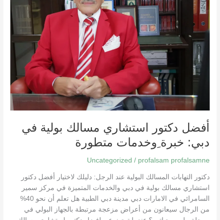
في
دبي:
خبرة
ِوخدمات
متطورة
أفضل دكتور استشاري مسالك بولية في
دبي: خبرة ِوخدمات متطورة
Uncategorized
/
profalsam profalsamne
دكتور التهابات المسالك البولية عند الرجل: دليلك لاختيار أفضل دكتور
استشاري مسالك بولية في دبي والخدمات المتميزة في مركز سمير
السامرائي في الامارات دبي مدينة دبي الطبية هل تعلم أن نحو 40%
من الرجال سيعانون من أعراض مزعجة مرتبطة بالجهاز البولي في