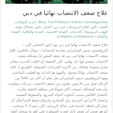
علاج ضعف الانتصاب نهائيا في دبي
Uncategorized
,
The Professor Artilces
,
Blog
,
أحدث المقالات
,
أفضل دكتور لعلاج البروستات في دبي
,
افضل دكتور مسالك بولية
,
التهاب البروستاتا
,
الخدمات
,
الصحة الجنسية
,
الصحة والعافية
,
الصحة
واللياقة
/
profalsam profalsamne
علاج ضعف الانتصاب نهائيا في دبي مع دكتور أخصائي كلى –
البروفيسور سمير السامرائي مقدمة (إحصائية + سؤال عاطفي) علاج
ضعف الانتصاب نهائيا في دبي قد يعتقد البعض إنّ مشكلة ضعف
الانتصاب مفيش ليها حل نهائي، لكن الحقيقة إن الطب الحديث بيقدّم
طرق متنوعة وفعالة. من الأدوية للجراحات البسيطة، الطريق لـ علاج
ضعف الانتصاب نهائيًا موجود، والمهم هو البداية مع الطبيب المناسب
وهوا البروفيسور سمير السامرائي هل تعلم أن أكثر من 40% من
الرجال فوق سن الأربعين يعانون من ضعف الانتصاب بدرجات متفاوتة،
وأن هذه المشكلة أصبحت أكثر شيوعًا في منطقة الخليج مقارنة
بالمعدل العالمي بسبب أسلوب الحياة السريع، والضغوط النفسية،
وانتشار الأمراض المزمنة مثل السكري وارتفاع ضغط الدم؟تخيّل أن
تصل إلى لحظة حاسمة في حياتك الزوجية، لكن جسدك لا يستجيب…
كم هو صعب أن تشعر بأنك فقدت السيطرة على أهم ما يمنحك الثقة