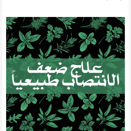
علاج
ضعف
الانتصاب
نهائيا
في
دبي