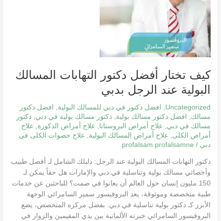
المسالك
البولية
عند
الرجل
بدبي
كيف تختار أفضل دكتور التهابات المسالك
البولية عند الرجل بدبي
Uncategorized
,
افضل دكتور في دبي للمسالك البولية
,
افضل دكتور
مسالك
,
افضل دكتور مسالك بولية
,
دكتور مسالك بولية في دبي
,
دكتور
مسالك في دبي
,
علاج أمراض البروستاتا
,
علاج أمراض الذكورة
,
علاج
أمراض الكلى
,
علاج أمراض المسالك البولية
,
علاج حصوات الكلى في
دبي
/
profalsam profalsamne
دكتور التهابات المسالك البولية عند الرجل: دليلك الشامل لـ أفضل طبيب
وأخصائي مسالك بولية وتناسلية في دبي والإمارات هل حقاً يمكن لـ
150 مليون إنسان حول العالم أن يعانوا في صمت؟ للباحثين عن خدمات
طبية متخصصة وموثوقة، يعد البروفيسور سمير السامرائي الوجهة
الأبرز كـ دكتور بولية تناسلية في دبي. بفضل مركزه المتخصص، يضع
البروفيسور السامرائي خبرته الألمانية بين يدي المقيمين والزوار في