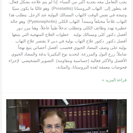
يجب التعامل معه بجدية أكبر من النساء. إذا لم يتم علاجه بشكل فعال،
قد يتطور إلى: التهاب البروستاتا (Prostatitis): وهو غالبًا ما يكون سببًا
ونتيجة في نفس الوقت لالتهاب المسالك البولية عند الرجل. يتطلب هذا
التهاب علاجاً مختلفاً وممتداً. التهاب الكلى (Pyelonephritis): وهو حالة
خطيرة تهدد وظائف الكلى وتتطلب تدخلاً طبياً عاجلاً، وهنا يبرز دور
أفضل دكتور كلى ومسالك بولية. خطوات العلاج المنهجية التي يتبعها
أفضل دكتور دكتور علاج التهاب بولية في دبي لا يقتصر علاج التهاب
بولية على وصف المضاد الحيوي فحسب. أفضل أخصائي يتبع نهجاً
شاملاً: زرع البول والمزرعة: لتحديد نوع البكتيريا بدقة والمضاد الحيوي
الأفضل والأكثر فعالية (حساسية ومقاومة). التصوير التشخيصي: لإجراء
فحوصات معمقة لغدة البروستاتا، والمثانة،
قراءة المزيد »
أفضل
دكتور
استشاري
مسالك
بولية