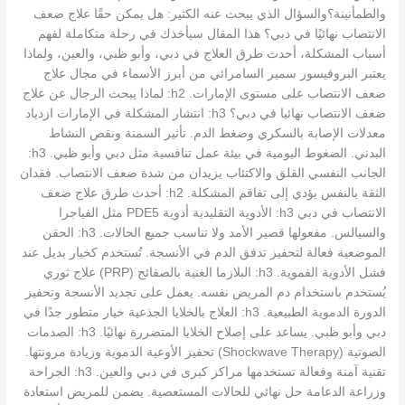
والطمأنينة؟والسؤال الذي يبحث عنه الكثير: هل يمكن حقًا علاج ضعف
الانتصاب نهائيًا في دبي؟ هذا المقال سيأخذك في رحلة متكاملة لفهم
أسباب المشكلة، أحدث طرق العلاج في دبي، وأبو ظبي، والعين، ولماذا
يعتبر البروفيسور سمير السامرائي من أبرز الأسماء في مجال علاج
ضعف الانتصاب على مستوى الإمارات. h2: لماذا يبحث الرجال عن علاج
ضعف الانتصاب نهائيا في دبي؟ h3: انتشار المشكلة في الإمارات ازدياد
معدلات الإصابة بالسكري وضغط الدم. تأثير السمنة ونقص النشاط
البدني. الضغوط اليومية في بيئة عمل تنافسية مثل دبي وأبو ظبي. h3:
الجانب النفسي القلق والاكتئاب يزيدان من شدة ضعف الانتصاب. فقدان
الثقة بالنفس يؤدي إلى تفاقم المشكلة. h2: أحدث طرق علاج ضعف
الانتصاب في دبي h3: الأدوية التقليدية أدوية PDE5 مثل الفياجرا
والسيالس. مفعولها قصير الأمد ولا تناسب جميع الحالات. h3: الحقن
الموضعية فعالة لتحفيز تدفق الدم في الأنسجة. تُستخدم كخيار بديل عند
فشل الأدوية الفموية. h3: البلازما الغنية بالصفائح (PRP) علاج ثوري
يُستخدم باستخدام دم المريض نفسه. يعمل على تجديد الأنسجة وتحفيز
الدورة الدموية الطبيعية. h3: العلاج بالخلايا الجذعية خيار متطور جدًا في
دبي وأبو ظبي. يساعد على إصلاح الخلايا المتضررة نهائيًا. h3: الصدمات
الصوتية (Shockwave Therapy) تحفيز الأوعية الدموية وزيادة مرونتها.
تقنية آمنة وفعالة تستخدمها مراكز كبرى في دبي والعين. h3: الجراحة
وزراعة الدعامة حل نهائي للحالات المستعصية. يضمن للمريض استعادة