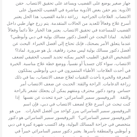
جهاز صغير يوضع على القضيب ويساعد على تحقيق الانتصاب. حقن
الأدوية: يتم حقن بعض الأدوية مباشرة في القضيب للحصول على
الانتصاب. العلاجات الجراحية زراعة دعامة القضيب: هذا الحل يعتبر
أسرع علاج وفعالاً للعديد من الحالات المتقدمة. يتم زرع جهاز طبي داخل
القضيب للمساعدة في تحقيق الانتصاب. يعتبر هذا الخيار حلاً دائماً وفعالاً
للغاية. لماذا البحث عن أفضل دكتور مسالك بولية في دبي وأبوظبي؟
عندما يتعلق الأمر بصحتك، فإنك تحتاج إلى أفضل الخبراء. البحث عن
أفضل دكتور مسالك بولية ليس مجرد رفاهية، بل هو ضرورة. لماذا؟
التشخيص الدقيق: الطبيب الخبير يمكنه تحديد السبب الحقيقي لضعف
الانتصاب، سواء كان جسدياً أو نفسياً، ووضع خطة علاج مناسبة. الخبرة
في أحدث العلاجات: الأطباء المتميزون في دبي وأبوظبي يمتلكون
المعرفة والخبرة بأحدث التقنيات لعلاج ضعف الانتصاب، بما في ذلك
زراعة الدعامات. الراحة والثقة: الحديث عن ضعف الانتصاب أمر
حساس. وجود دكتور محترف ومتفهم يمكن أن يجعلك تشعر بالراحة
والثقة. البروفيسور سمير السامرائي: خبرة تتحدث عن نفسها إذا
كنت تبحث عن أسرع علاج لضعف الانتصاب في دبي، فإن اسم
البروفيسور سمير السامرائي يبرز كواحد من أفضل الخيارات. من هو
البروفيسور سمير السامرائي؟ البروفيسور سمير السامرائي هو دكتور
متخصص في جراحة المسالك البولية، وقد اكتسب شهرة كبيرة في دبي
و أبوظبي والمنطقة بأسرها. يعتبر دكتور سمير السامرائي خبيراً في