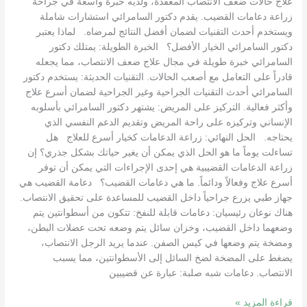
علاج حالات ضعف الانتصاب المعقدة، ولديه خبرة واسعة في جراحة
زراعة دعامات القضيب. يقدم دكتور السامرائي استشارات شاملة
ويستخدم أحدث التقنيات لضمان أفضل النتائج لمرضاه. لماذا يعتبر
دكتور السامرائي الخيار الأفضل؟ الخبرة الطويلة: يمتلك دكتور
السامرائي خبرة طويلة في مجال علاج ضعف الانتصاب، مما يجعله
قادراً على التعامل مع أصعب الحالات. التقنيات الحديثة: يستخدم دكتور
السامرائي أحدث التقنيات الجراحية وغير الجراحية لضمان أسرع علاج
وأكثر فعالية. التركيز على المريض: يشتهر دكتور السامرائي بأسلوبه
الإنساني وتركيزه على راحة المريض وتقديم الدعم النفسي الذي
يحتاجه. الحل النهائي: زراعة الدعامات كخيار أسرع للعلاج هل
تساءلت يوماً ما هو الحل الذي يمكن أن يغير حياتك بشكل جذري؟ إن
زراعة الدعامات القضيبية هي إحدى الإجراءات التي يمكن أن توفر
أسرع علاج وفعالاً ودائماً. ما هي دعامات القضيب؟ دعامة القضيب هي
جهاز طبي يزرع جراحياً داخل القضيب للمساعدة على تحقيق الانتصاب.
هناك نوعان رئيسيان: دعامات قابلة للنفخ: تتكون من أسطوانتين يتم
وضعهما داخل القضيب، وخزان سائل يتم وضعه تحت عضلات البطن،
ومضخة يتم وضعها في كيس الصفن. عندما يريد الرجل الانتصاب،
يضغط على المضخة لضخ السائل إلى الأسطوانتين، مما يسبب
الانتصاب. دعامات شبه صلبة: عبارة عن قضيبين
قراءة المزيد »