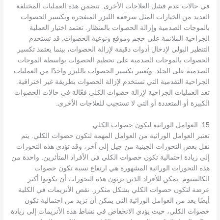
في حالات عدم فشل العلاجات الأخرى. تتضمن هذه العمليات المختلفة
العديد من الخيارات المثل سرقعة الليزر المنفجرة وتكسير الحصوات
بالموجات الصدمية وإزالة الحصوات بالمنظار. تعتمد اختيار العملية
الجراحية الملائمة على حجم وموقع ونوعية الحصوات. قد تستخدم
التنظير البولي لإدخال أدوات دقيقة لإزالة الحصوات، بينما يعتمد تكسير
الحصوات بالموجات الصدمية على تحطيم الحصوات بواسطة الموجات
الصدمية على الجلد. ويُعتبر تكسير الحصوات بالليزر واحدًا من العمليات
الجراحية التقدمية التي تستخدم لإزالة الحصوات بطريقة غير اختراقية.
تعد العمليات الجراحية لإزالة حصوات الكلي فعّالة في حالات الحصوات
الكبيرة أو المتعددة أو التي لا تستجيب للعلاجات الأخرى.
15. العوامل الوراثية لتكون حصوات الكلي
تعتبر العوامل الوراثية من العوامل المهمة لتكون حصوات الكلي. يتم
نقل بعض التحورات الجينية من جيل إلى آخر، وقد تؤدي هذه التحورات
إلى زيادة احتمالية تكون حصوات الكلي في الأفراد المتأثرين. واحدة من
هذه التحورات الوراثية المشهورة هي ارتفاع نسبة تكون حصوات
الكالسيوم. يمكن للأفراد الذين يرثون هذه التحورات أن يكونوا أكثر
عرضة لتكون حصوات الكلي بشكل متكرر. نقص الأنزيمات في الكلية
أيضًا يعد من العوامل الوراثية التي يمكن أن تزيد من احتمالية تكون
حصوات الكلي، حيث يؤدي الانخفاض في نشاط هذه الأنزيمات إلى زيادة