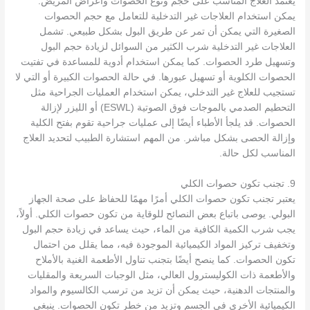
يعتمد العلاج المناسب على حجم ونوع الحصوات وأعراض المريض.
يمكن استخدام العلاجات غير التدخلية للتعامل مع حجم الحصوات
الصغيرة التي يمكن أن تمر عن طريق البول بشكل طبيعي. تشمل
العلاجات غير التدخلية شرب الكثير من السوائل لزيادة حجم البول
وتسهيل طرد الحصوات. كما يمكن استخدام أدوية للمساعدة في تفتيت
الحصوات الكلوية أو تسهيل عبورها. في حالة الحصوات الكبيرة أو التي لا
تستجيب للعلاج غير التدخلي، يمكن استخدام العمليات الجراحية مثل
التحطيم الصدمي بالموجات فوق الصوتية (ESWL) أو الليزر لإزالة
الحصوات. قد يلجأ الأطباء أيضًا إلى عمليات جراحية تقوم بفتح الكلية
وإزالة الحصى بشكل مباشر. من المهم استشارة الطبيب لتحديد العلاج
المناسب لكل حالة.
9. تجنب تكون حصوات الكلي
يعتبر تجنب تكون حصوات الكلي أمرًا مهمًا للحفاظ على صحة الجهاز
البولي. يوصى باتباع بعض النصائح للوقاية من تكون حصوات الكلي. أولاً،
يجب شرب الكمية الكافية من الماء، حيث يساعد في زيادة حجم البول
وتخفيف تركيز المواد الكيميائية الموجودة فيه، مما يقلل من احتمال
تكون الحصوات. كما ينصح أيضًا بتجنب تناول الأطعمة الغنية بالأملاح
والأطعمة ذات الكوليسترول العالي، مثل الوجبات السريعة والمقليات
والمنتجات الدهنية، حيث يمكن أن تزيد من ترسب الكالسيوم والمواد
الكيميائية الأخرى في الجسم وتزيد من خطر تكون الحصوات. ينبغي