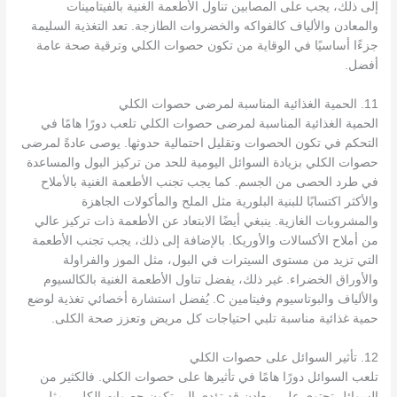
إلى ذلك، يجب على المصابين تناول الأطعمة الغنية بالفيتامينات
والمعادن والألياف كالفواكه والخضروات الطازجة. تعد التغذية السليمة
جزءًا أساسيًا في الوقاية من تكون حصوات الكلي وترقية صحة عامة
أفضل.
11. الحمية الغذائية المناسبة لمرضى حصوات الكلي
الحمية الغذائية المناسبة لمرضى حصوات الكلي تلعب دورًا هامًا في
التحكم في تكون الحصوات وتقليل احتمالية حدوثها. يوصى عادةً لمرضى
حصوات الكلي بزيادة السوائل اليومية للحد من تركيز البول والمساعدة
في طرد الحصى من الجسم. كما يجب تجنب الأطعمة الغنية بالأملاح
والأكثر اكتسابًا للبنية البلورية مثل الملح والمأكولات الجاهزة
والمشروبات الغازية. ينبغي أيضًا الابتعاد عن الأطعمة ذات تركيز عالي
من أملاح الأكسالات والأوريكا. بالإضافة إلى ذلك، يجب تجنب الأطعمة
التي تزيد من مستوى السيترات في البول، مثل الموز والفراولة
والأوراق الخضراء. غير ذلك، يفضل تناول الأطعمة الغنية بالكالسيوم
والألياف والبوتاسيوم وفيتامين C. يُفضل استشارة أخصائي تغذية لوضع
حمية غذائية مناسبة تلبي احتياجات كل مريض وتعزز صحة الكلى.
12. تأثير السوائل على حصوات الكلي
تلعب السوائل دورًا هامًا في تأثيرها على حصوات الكلي. فالكثير من
السوائل تحتوي على معادن قد تؤدي إلى تكون حصوات الكلي، مثل