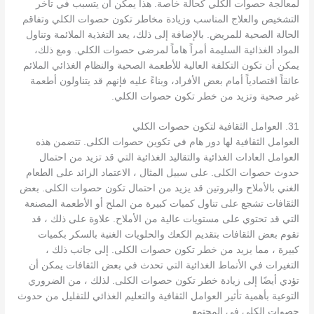
لمعالجة حصوات الكلي كحالة خاصة. هذا يمكن أن يتسبب في تأخر
التشخيص والعلاج المناسب وزيادة مخاطر تكون حصوات الكلي وتفاقم
الحالة الصحية للمريض. بالإضافة إلى ذلك، يعد التغذية الملائمة وتناول
المواد الغذائية السليمة أمراً هاماً لمرضى حصوات الكلي. ومع ذلك،
يمكن أن تكون التكلفة العالية للأطعمة الصحية والنظام الغذائي الملائم
عائقاً اقتصادياً أمام بعض الأفراد، وبناءً عليه فإنهم قد يتناولون أطعمة
غير صحية وتزيد من خطر تكون حصوات الكلي.
31. العوامل الثقافية لتكون حصوات الكلي
العوامل الثقافية لها دور هام في تكوين حصوات الكلى. تتضمن هذه
العوامل العادات الغذائية والتقاليد الغذائية التي قد تزيد من احتمال
حدوث حصوات الكلى. على سبيل المثال ، الاعتماد الزائد على الطعام
الغني بالأملاح والبروتين قد يزيد من احتمال تكون حصوات الكلى. بعض
الثقافات تشجع على تناول كميات كبيرة من الملح أو الأطعمة المصنعة
التي قد تحتوي على مستويات عالية من الأملاح. علاوة على ذلك ، قد
تقوم بعض الثقافات بتقديم الكعك والحلويات الغنية بالسكر بكميات
كبيرة ، مما يزيد من خطر تكون حصوات الكلى. إلى جانب ذلك ،
التغيرات في الأنماط الغذائية التي تحدث في بعض الثقافات يمكن أن
تؤدي أيضًا إلى زيادة خطر تكون حصوات الكلى. لذلك ، من الضروري
التوعية بأهمية تأثير العوامل الثقافية والتعليم الغذائي للتقليل من حدوث
حصوات الكلى في المجتمع.