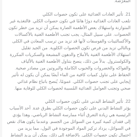
المعرّضة.
21. تأثير العادات الغذائية على تكون حصوات الكلي
تلعب العادات الغذائية دورًا هامًا في تكون حصوات الكلي. فالتغذية غير
المتوازنة واستهلاك بعض الأطعمة الضارة يمكن أن تزيد من خطر تكون
الحصوات. على سبيل المثال، يجب تجنب الأطعمة الغنية بالأكسالات
والأكسالتينات والفوسفات لأنها قد تزيد من ترسب المعادن في الكلى
وبالتالي تزيد من فرص تكون الحصوات الكلوية. من الجيد تقليل
استهلاك الأطعمة الغنية بالأملاح والدهون المشبعة والسكريات المكررة
والكولسترول. بدلاً من ذلك، ينصح بتناول الأطعمة الغنية بالألياف
والفواكه والخضروات والحبوب الكاملة والبروتين من مصادر صحية.
الحفاظ على تناول كميات كافية من الماء أيضًا يمكن أن يكون له تأثير
إيجابي على تجنب حصوات الكلي. عمومًا، يُنصح باتباع نظام غذائي
صحي وتجنب العوامل الغذائية المُسببة لحصوات الكلي للوقاية منها.
22. تأثير النشاط البدني على تكون حصوات الكلي
يؤثر النشاط البدني على تكون حصوات الكلي بطرق عدة. أحد الأسباب
الرئيسية هي زيادة التعرق أثناء ممارسة النشاط الرياضي، وهذا يؤدي
إلى فقدان كمية كبيرة من السوائل من الجسم. وعندما يكون هناك نقص
في السوائل، يزداد تركيز المواد الموجودة في البول، مما يزيد من
احتمال تكون حصوات الكلي. بالإضافة إلى ذلك، يمكن أن يزيد النشاط