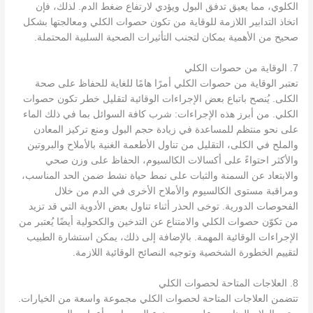
الكلوي، مما يعيق تدفق البول ويؤدي لارتفاع ضغط الدم. لذلك، فإن
اتخاذ التدابير اللازمة للوقاية من تكون حصوات الكلي ومعالجتها بشكل
صحيح من الأهمية بمكان لتجنب التأثيرات الصحية السلبية المحتملة.
7. الوقاية من حصوات الكلي
تعتبر الوقاية من حصوات الكلي أمرًا هامًا للغاية للحفاظ على صحة
الكلى. يُنصح باتباع بعض الإجراءات الوقائية لتقليل خطر تكون حصوات
الكلي. من أبرز هذه الإجراءات: شرب كافة السوائل بما في ذلك الماء
على نحو منتظم للمساعدة في زيادة حجم البول ومنع تركيز المعادن
والملح في الكلى، التقليل من تناول الأطعمة الغنية بالأملاح والبروتين
والأكثر احتواءً على أكسالات الكالسيوم، الحفاظ على وزن صحي
والابتعاد عن السمنة والثبات على نمط حياة نشط ضمن الحد المناسب،
ومراقبة مستوى الكالسيوم والأملاح الأخرى في الدم من خلال
الفحوصات الدورية. توخى الحذر أثناء تناول بعض الأدوية التي قد تزيد
من تكوّن حصوات الكلي والامتناع عن التدخين والكحولية أيضًا يُعتبر من
الإجراءات الوقائية المهمة. بالإضافة إلى ذلك، يمكن استشارة الطبيب
لتقييم الخطورة الشخصية وتوجيه النصائح الوقائية اللازمة.
8. العلاجات المتاحة لحصوات الكلي
تتضمن العلاجات المتاحة لحصوات الكلي مجموعة واسعة من الخيارات.