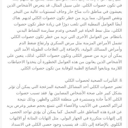
في تكون حصوات الكلي. على سبيل المثال، قد يتعرض الأشخاص الذين
يعيشون في مناطق ذات مناخ حار وجاف لمستويات عالية من التبخر
ونقص السوائل، مما يزيد من خطر تكون حصوات الكلي لديهم. هناك
أيضًا العوامل النمطية التي تلعب دورًا في زيادة خطر تكون حصوات
الكلي، مثل نمط الحياة غير الصحي وعدم ممارسة النشاط البدني
بانتظام. من العوامل الأخرى التي تزيد من خطر تكون حصوات الكلي
تشمل الأمراض المزمنة مثل مرض السكري وارتفاع ضغط الدم
وأمراض المسالك البولية، بالإضافة إلى العلاجات الطويلة الأمد التي
يمكن أن تزيد من ضمور الكلى وتكون حصوات الكلي. لذلك، يتعين على
الأشخاص الذين يعانون من هذه العوامل الخطورة أن يتخذوا الاحتياطات
اللازمة ويتابعوا النصائح الطبية للوقاية من تكون حصوات الكلي.
6. التأثيرات الصحية لحصوات الكلي
تعتبر حصوات الكلي أحد المشاكل الصحية المزعجة التي يمكن أن تؤثر
بشكل كبير على صحة الأشخاص المصابين بها. فقد تسبب حصوات
الكلي آلاماً حادة ومستمرة في منطقة الكلى والظهر، وذلك نتيجة
لتراكم الحصى في الأنابيب والأعضاء التي تتمتع بحجم صغير وعرض يزيد
عن قدرة هذه المناطق على التحمل. كما يمكن أن يؤدي تواجد الحصى
إلى إلتهابات متكررة في الجهاز البولي، مثل التهابات المثانة أو الالتهاب
الكلوي. بالإضافة إلى ذلك، قد يتسبب وجود حصى الكلى في الانسداد