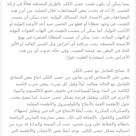
بينما يمكن أن يكون تفتيت حصى الكلى بالطرق المختلفة فعالًا في إزالة
الحصى، إلا أنه قد يحدث بعض المضاعفات خلال العملية. من أبرز هذه
المضاعفات هي الانسداد الحاد للمسالك البولية، حيث يمكن أن يتسبب
التفتيت في وجود شظايا أو قطع من الحصى تسد أحد الأوعية البولية أو
الأنابيب البولية. كما يمكن أن يتسبب التفتيت في التهاب القنوات البولية
أو التهاب المثانة، حيث يمكن أن تتسبب الشظايا الصغيرة في تهيج
الأنسجة المحيطة. يجب مراقبة أي أعراض مثل الحمى العالية أو الألم
الحاد في البطن بعد عملية التفتيت، وفي حالة حدوث أي من هذه
الأعراض يجب استشارة الطبيب فورًا.
8. نصائح للتعامل مع حصى الكلى
يتعين على الأشخاص الذين يعانون من حصى الكلى اتباع بعض النصائح
للتعامل مع الحالة بفعالية. أولاً وقبل كل شيء، ينبغي شرب الكمية
الكافية من الماء يوميًا للمساعدة في تخفيف تجمع الكالسيوم والمواد
الأخرى في الكلى وتقليل فرصة تشكل حصى جديدة. كما يُنصح بتجنب
تناول الأطعمة الغنية بالأملاح والكولسترول والأطعمة المعلبة
والسكريات المكررة. يجب أيضًا الامتناع عن التدخين وتقليل استهلاك
الكافيين والكحول. بالإضافة إلى ذلك، ينبغي ممارسة التمارين الرياضية
بانتظام والحفاظ على وزن صحي، حيث أن السمنة والبدانة قد تزيد من
احتمالية تشكل حصى الكلى. توجد أيضًا بعض الأعشاب والأطعمة التي