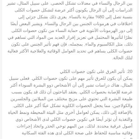
بين الرجال والنساء في معدلات تشكل الحصى. على سبيل المثال، تشير
الدراسات إلى أن الرجال يكونون أكثر عرضة لتشكل حصوات الكلى
بنسبة تصل إلى 80% مقارنة بالنساء. يعزى ذلك بشكل جزئي إلى
اختلافات في هرمونات الجنس بين الرجال والنساء. ويشير البعض أيضًا
إلى دور الهرمونات الأنثوية في حماية النساء من تكون حصوات الكلى
نظرًا لتأثيرها المحتمل في تعزيز إفراز العديد من المواد التي تساهم في
ذلك، مثل الكالسيوم والماء. بمجمله، فإن فهم تأثير الجنس على تكون
حصوات الكلى يساهم في تحديد العوامل الوقائية والعلاجية الأكثر فعالية
لتلك الحالة.
20. تأثير العرق على تكون حصوات الكلي
يمكن أن يكون للعرق تأثير مهم على تكون حصوات الكلي. فعلى سبيل
المثال، هناك دراسات تشير إلى أن الأشخاص ذوو البشرة السوداء أكثر
عرضة للإصابة بحصوات الكلي. يعتقد الباحثون أن ذلك قد يكون بسبب
طبيعة البشرة التي تحتوي على مزيج مختلف من الميلانين والجلسرين
والكولاجين، مما يجعل الحصوات الكلوية تشكل عبئًا أكبر على الكلى.
بالإضافة إلى ذلك، يمكن لعوامل أخرى مثل البيئة المحيطة ونمط الحياة
والتغذية أن تؤثر أيضًا في تكوين حصوات الكلي لدى الأشخاص ذوي
أصول عرقية محددة. لذلك، من المهم توخي الحذر واتخاذ إجراءات
وقائية مناسبة للحفاظ على صحة الكلى لدى هذه الفئة السكانية