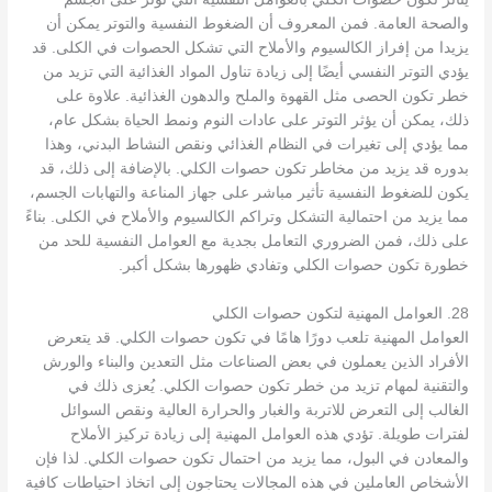
والصحة العامة. فمن المعروف أن الضغوط النفسية والتوتر يمكن أن
يزيدا من إفراز الكالسيوم والأملاح التي تشكل الحصوات في الكلى. قد
يؤدي التوتر النفسي أيضًا إلى زيادة تناول المواد الغذائية التي تزيد من
خطر تكون الحصى مثل القهوة والملح والدهون الغذائية. علاوة على
ذلك، يمكن أن يؤثر التوتر على عادات النوم ونمط الحياة بشكل عام،
مما يؤدي إلى تغيرات في النظام الغذائي ونقص النشاط البدني، وهذا
بدوره قد يزيد من مخاطر تكون حصوات الكلي. بالإضافة إلى ذلك، قد
يكون للضغوط النفسية تأثير مباشر على جهاز المناعة والتهابات الجسم،
مما يزيد من احتمالية التشكل وتراكم الكالسيوم والأملاح في الكلى. بناءً
على ذلك، فمن الضروري التعامل بجدية مع العوامل النفسية للحد من
خطورة تكون حصوات الكلي وتفادي ظهورها بشكل أكبر.
28. العوامل المهنية لتكون حصوات الكلي
العوامل المهنية تلعب دورًا هامًا في تكون حصوات الكلي. قد يتعرض
الأفراد الذين يعملون في بعض الصناعات مثل التعدين والبناء والورش
والتقنية لمهام تزيد من خطر تكون حصوات الكلي. يُعزى ذلك في
الغالب إلى التعرض للاتربة والغبار والحرارة العالية ونقص السوائل
لفترات طويلة. تؤدي هذه العوامل المهنية إلى زيادة تركيز الأملاح
والمعادن في البول، مما يزيد من احتمال تكون حصوات الكلي. لذا فإن
الأشخاص العاملين في هذه المجالات يحتاجون إلى اتخاذ احتياطات كافية