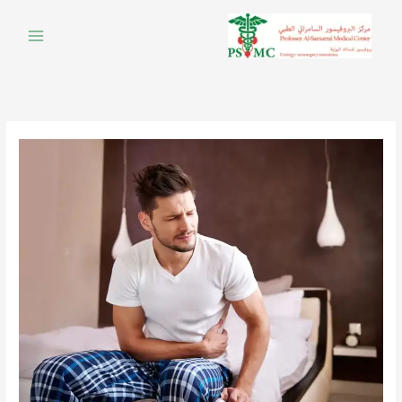
خطي
لى
لمحتوى