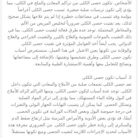
الأشخاص. تتكون حصى الكلى من تراكم المعادن والملح في الكلى، مما
يؤدي إلى تكون ترسبات صلبة صغيرة. تسبب حصى الكلى أعراضاً
مؤلمة وقد تتسبب في مضاعفات خطيرة إذا لم يتم علاجها بشكل صحيح.
لذلك، يعد تفتيت حصى الكلى ضرورياً لتخليص المريض من الألم
والمخاطر المحتملة. توجد عدة طرق فعالة لتفتيت حصى الكلى، بما في
ذلك التفتيت بالموجات الصوتية والعلاج بالليزر والتفتيت الجراحي والعلاج
الدوائي. يجب أيضاً أخذ العوامل المؤثرة في تفتيت حصى الكلى
والوقاية من تكونها بعين الاعتبار. في هذا العمل، سنستعرض أسباب
تكون حصى الكلى وطرق تشخيصها وتفتيتها، بالإضافة إلى مضاعفاتها
ونصائح للتعامل معها وأهمية الاستشارة الطبية والمتابعة.
2. أسباب تكون حصى الكلى
تعد حصى الكلى تجمعات صلبة من الأملاح والمعادن التي تتكون داخل
الكلى. توجد عدة أسباب لتكون حصى الكلى، ومنها التراكم الزائد للأملاح
في البول وقلة الماء المستهلك، مما يؤدي إلى تركز المواد الصلبة
وتشكل الحصى. كما يمكن أن يتسبب التهابات الجهاز البولي والتغيرات
في درجة حموضة البول وبعض الحالات الوراثية في تكوين الحصى.
أيضًا، قد تؤدي بعض الأدوية والأمراض المزمنة مثل ارتفاع ضغط الدم
والسكري إلى زيادة خطر تكون حصى الكلى. من الضروري معرفة هذه
الأسباب لتحديد الإجراءات اللازمة لتفتيت الحصى ومنع تكونها مستقبلاً.