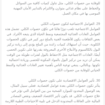
للوقاية من حصوات الكلي، مثل تناول كميات كافية من السوائل
والحفاظ على نظام غذائي متوازن والالتزام بالتدابير الأمان المهنية
الموصى بها في مكان العمل.
29. العوامل الاجتماعية لتكون حصوات الكلي
العوامل الاجتماعية تلعب دورًا هامًا في تكوّن حصوات الكلي. تشمل هذه
العوامل العادات الغذائية المجتمعية ونمط الحياة الذي يتبعه الأفراد. في
بعض الثقافات يكون للأطعمة الغنية بالملح دور كبير في تكوّن الحصوات
الكلوية، حيث أن استهلاك كميات زائدة من الملح يؤدي إلى زيادة تركيز
البول بالكالسيوم والأملاح الأخرى المعروفة بقدرتها على تكوين الحصى.
أيضًا، العادات الاجتماعية مثل الاحتفاظ بالبول لفترات طويلة من الوقت
يمكن أن تزيد من تركيز البول بالمواد المكونة للحصى وزيادة احتمالية
تكونها. وبالتالي، ينبغي توعية الناس بأهمية تغيير العادات الغذائية والنمط
الحياتي للوقاية من حصوات الكلي.
30. تأثير العوامل الاقتصادية على تكون حصوات الكلي
يتأثر تكون حصوات الكلي بعدة عوامل اقتصادية. فعلى سبيل المثال،
يعد الوصول المحدود للموارد الصحية من بين العوامل التي تؤثر في
علاج حصوات الكلي. قد يكون تأثير الاقتصاد الضعيف ونقص المصادر
المالية على العائلات المحدودة الدخل في تلبية الاحتياجات الطبية اللازمة