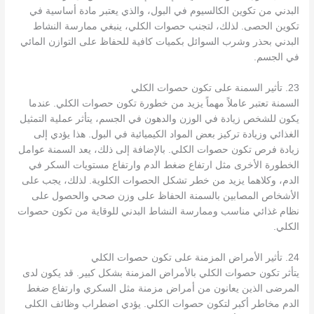
البدني من تكوين الكالسيوم في البول، والذي يعتبر مادة أساسية في
تكوين الحصى. لذلك، لتجنب حصوات الكلي، ينبغي ممارسة النشاط
البدني بحذر وشرب السوائل بكميات كافية للحفاظ على التوازن المائي
في الجسم.
23. تأثير السمنة على تكون حصوات الكلي
السمنة تعتبر عاملاً مهماً يزيد من خطورة تكون حصوات الكلي. عندما
يكون للشخص زيادة في الوزن والدهون في الجسم، يتأثر عملية التمثيل
الغذائي وزيادة تركيز بعض المواد الكيميائية في البول. هذا يؤدي إلى
زيادة فرص تكون حصوات الكلي. بالإضافة إلى ذلك، يعد السمنة عوامل
الخطورة الأخرى مثل ارتفاع ضغط الدم وارتفاع مستويات السكر في
الدم، وكلاهما يزيد من خطر تشكل الحصوات الكلوية. لذلك، يجب على
الأشخاص المصابين بالسمنة الحفاظ على وزن صحي والحصول على
نظام غذائي مناسب وممارسة النشاط البدني للوقاية من تكون حصوات
الكلي.
24. تأثير الأمراض المزمنة على تكون حصوات الكلي
يتأثر تكون حصوات الكلي بالأمراض المزمنة بشكل كبير. قد يكون لدى
المرضى الذين يعانون من أمراض مزمنة مثل السكري وارتفاع ضغط
الدم مخاطر أكبر لتكون حصوات الكلي. يؤدي اضطراب وظائف الكلى