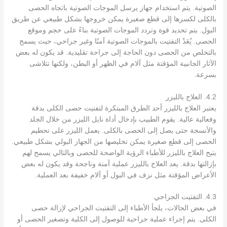
الصوتية. يتم استخدام جهاز يرسل الموجات الصوتية باتجاه الحصى
بالكلى لكسرها إلى قطع صغيرة يمكن خروجها بشكل طبيعي عن طريق
البول. يتم تحديد قوة وتردد الموجات الصوتية بناءً على حجم وموقع
الحصى. يُعَدْ التفتيت بالموجات الصوتية آمنًا وغير جراحي، حيث يسمح
بالتخلص من الحصى دون الحاجة إلى جراحة تقليدية. قد يكون له بعض
الآثار الجانبية المؤقتة مثل آلام في الظهر أو البطن، ولكنها تتلاشى
بسرعة.
4.2. العلاج بالليزر
يعتبر العلاج بالليزر أحد الطرق المبتكرة لتفتيت حصى الكلى بدقة
وفعالية عالية. يقوم الطبيب بإدخال أداة نايل الليزر من خلال الجلد
والأنسجة حتى يصل إلى الحصى بالكلى. يعمل الليزر على تحطيم
الحصى إلى قطع صغيرة يمكن تخليصها من الجهاز البولي بشكل طبيعي.
يتيح العلاج بالليزر للأطباء الرؤية الواضحة للحصى وبالتالي يسمح لهم
بإزالتها بدقة. يعد العلاج بالليزر عملية آمنة وناجحة وقد يكون له بعض
الأعراض المؤقتة مثل نزف في البول أو آلام خفيفة بعد العملية.
4.3. التفتيت الجراحي
في بعض الحالات، يلجأ الأطباء إلى التفتيت الجراحي لإزالة حصى
الكلى. يتم إجراء عملية جراحية للوصول إلى الكلية وتصغير الحصى أو