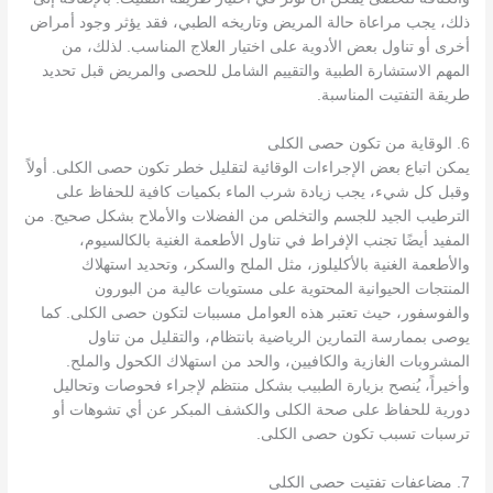
ذلك، يجب مراعاة حالة المريض وتاريخه الطبي، فقد يؤثر وجود أمراض
أخرى أو تناول بعض الأدوية على اختيار العلاج المناسب. لذلك، من
المهم الاستشارة الطبية والتقييم الشامل للحصى والمريض قبل تحديد
طريقة التفتيت المناسبة.
6. الوقاية من تكون حصى الكلى
يمكن اتباع بعض الإجراءات الوقائية لتقليل خطر تكون حصى الكلى. أولاً
وقبل كل شيء، يجب زيادة شرب الماء بكميات كافية للحفاظ على
الترطيب الجيد للجسم والتخلص من الفضلات والأملاح بشكل صحيح. من
المفيد أيضًا تجنب الإفراط في تناول الأطعمة الغنية بالكالسيوم،
والأطعمة الغنية بالأكليلوز، مثل الملح والسكر، وتحديد استهلاك
المنتجات الحيوانية المحتوية على مستويات عالية من البورون
والفوسفور، حيث تعتبر هذه العوامل مسببات لتكون حصى الكلى. كما
يوصى بممارسة التمارين الرياضية بانتظام، والتقليل من تناول
المشروبات الغازية والكافيين، والحد من استهلاك الكحول والملح.
وأخيراً، يُنصح بزيارة الطبيب بشكل منتظم لإجراء فحوصات وتحاليل
دورية للحفاظ على صحة الكلى والكشف المبكر عن أي تشوهات أو
ترسبات تسبب تكون حصى الكلى.
7. مضاعفات تفتيت حصى الكلى