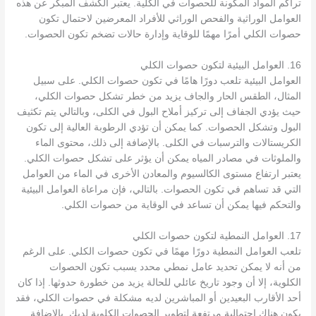
تراكم المواد المكونة للحصوات في الكلية. يعتبر الكشف المبكر عن هذه
العوامل الوراثية والفحص الوراثي للأفراد المعرضين لاحتمال تكون
حصوات الكلي أمرًا مهمًا للوقاية وإدارة حالات تضخم تكون الحصوات.
16. العوامل البيئية لتكون حصوات الكلي
العوامل البيئية تلعب دورًا هامًا في تكون حصوات الكلي. على سبيل
المثال، الطقس الحار والجاف يزيد من خطر تشكل حصوات الكلي،
حيث يؤدي الجفاف إلى تركيز أملاح البول في الكلى، وبالتالي يتم تكثيف
البول وتشكل الحصوات. كما يمكن أن تؤدي الرطوبة العالية إلى تكون
الكريستالات والترسبات في الكلى. بالإضافة إلى ذلك، محتوى الماء
والملوثات في مصادر المياه يمكن أن يؤثر على تشكل حصوات الكلي.
يعتبر ارتفاع مستوى الكالسيوم والمعادن الأخرى في الماء من العوامل
التي قد تساهم في تكون الحصوات. بالتالي، فإن مراعاة العوامل البيئية
والتحكم فيها يمكن أن تساعد في الوقاية من حصوات الكلي.
17. العوامل النمطية لتكون حصوات الكلي
تلعب العوامل النمطية دورًا مهمًا في تكون حصوات الكلي. على الرغم
من أنه لا يمكن تحديد عامل نمطي محدد يسبب تكون الحصوات
الكلوية، إلا أن وجود تاريخ عائلي للحالة يزيد من خطورة حدوثها. إذا كان
أحد الأقارب البعيدين أو المباشرين لديه مشكلة في حصوات الكلي، فقد
يكون هناك احتمالية مرتفعة لتطوير الحصوات الكلوية لديك. بالإضافة