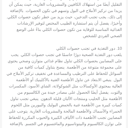
التقليل أيضًا من استهلاك الكافيين والمشروبات الغازية، حيث يمكن أن
يزيدا من تركيز الأملاح في البول وتسهم في تكون الحصوات. بالإضافة
إلى ذلك، يجب تجنب التدخين، حيث يزيد من خطر تكون حصوات الكلي.
وأخيرًا، يفضل أن يتم استشارة الطبيب المختص لتوفير الإرشادات
الغذائية المناسبة للوقاية من تكون حصوات الكلي بناءً على الوضع
الصحي الفردي للشخص.
10. دور التغذية في تجنب حصوات الكلي
يلعب دور التغذية الصحية دورًا حاسمًا في تجنب حصوات الكلي. يجب
على المصابين بحصوات الكلي تناول نظام غذائي متوازن وصحي يحتوي
على مجموعة متنوعة من الأطعمة. ينصح بتناول كميات كافية من
السوائل للحفاظ على الترطيب والمساعدة في تخفيف تركيز الأملاح في
البول. ينبغي الابتعاد عن تناول الأطعمة الغنية بالأكلينيك أو الأطعمة
العالية بمحتوى الأوكسالات مثل الشوكولاتة، الشاي الأسود، المكسرات
والتوت. يفضل أيضًا الحصول على مصادر جيدة من الكالسيوم من
الأطعمة مثل الحليب ومنتجات الألبان قليلة الدهون. ينبغي تجنب تناول
كميات كبيرة من الأطعمة غنية بالحمض البوليك والبيورين مثل اللحوم
الحمراء والأسماك والأطعمة المالحة والمشروبات الغازية. يتوجب على
المصابين تجنب الأطعمة ذات الألياف الكبيرة والحبوب المكررة للحفاظ
على توازن الكالسيوم والبيتوتاسيوم والماغنسيوم في الجسم. بالإضافة