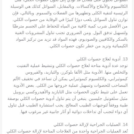
الكالسيوم والأملاح والأكسالات. وبالمقابل، السوائل كذلك هي الوسيلة
الرئيسية لتنقية الكلى وتطهيرها من الفضلات والسموم. وبالتالي، فإن
توازن تناول السوائل يلعب دورًا كبيرًا في الوقاية من حصوات الكلي.
من الأفضل شرب كمية كافية من المياه للحفاظ على الجسم مترطبًا
ولتسهيل تدفق البول. ومن الضروري تجنب تناول المشروبات الغنية
بالسكر والكافيين والصوديوم، فهذه المواد قد تزيد من تركيز المواد
الكيميائية وتزيد من خطر تكون حصوات الكلي.
13. أدوية لعلاج حصوات الكلي
توجد عدة أدوية متاحة لعلاج حصوات الكلي وتنشيط عملية التفتيت
والتخلص منها. الأدوية مثل الألفا بلوكرز، والثيازيد، والفيروس
كيموثيرابي، والكلسيوم كيموثيرابي يمكن أن تساعد في تخفيف الألم
المصاحب للحصوات وتسهيل عملية خروجها من الكلى. بعض الأدوية
تعمل على تثبيط تكون الحصوات مثل الثايازيد والأهيدروكسي بروبيل
مثيل سلفونيل جليسين. ينبغي أن يتم تناول أدوية حصوات الكلي بوصفة
طبية ووفقاً لتوجيهات الطبيب المعالج. يجب استشارة الطبيب قبل تناول
أي دواء لتجنب أي تداخلات دوائية أو آثار جانبية غير مرغوب فيها.
14. العمليات الجراحية لإزالة حصوات الكلي
تُعد العمليات الجراحية واحدة من العلاجات المتاحة لإزالة حصوات الكلي