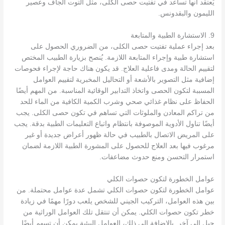
يُعتقد أنها تساعد في تفتيت حصى الكلى، مثل التوت الجاف وعصير
الليمون والبقدونس.
9. الاستشارة الطبية والمتابعة
بعد إجراء عملية تفتيت حصى الكلى، من الضروري الحصول على
استشارة طبية وإجراء المتابعة اللازمة. يُنصح بزيارة الطبيب المختص
لتقييم الحالة ومدى فاعلية العلاج. قد يكون هناك حاجة لإجراء فحوصات
إضافية مثل التصوير بالأشعة أو التحاليل المخبرية لتقييم العوامل
المسببة لتكون الحصى واتخاذ التدابير الوقائية المناسبة. من المهم أيضًا
الحفاظ على نظام غذائي صحي وشرب الكمية الكافية من الماء للحد
من تراكم المعادن والملوثات التي تساهم في تكون حصى الكلى. يجب
أيضًا تناول الأدوية الموصوفة بانتظام واتباع التعليمات الطبية بدقة. يجب
على المريض الاتصال بالطبيب في حالة ظهور أعراض جديدة أو غير
مرغوب فيها بعد العلاج للحصول على المشورة الطبية اللازمة لضمان
استمرار التحسن ومنع حدوث مضاعفات.
عوامل الخطورة لتكون حصوات الكلي
عوامل الخطورة لتكون حصوات الكلي تشمل عدة عوامل محتملة. من
بين هذه العوامل، التركيب الجيني للشخص يلعب دورًا مهمًا في زيادة
خطر تكون حصوات الكلي. يمكن أن تنتقل تلك العوامل الوراثية من
جيل إلى آخر. بالإضافة إلى ذلك، العوامل البيئية يمكن أن تسهم أيضًا