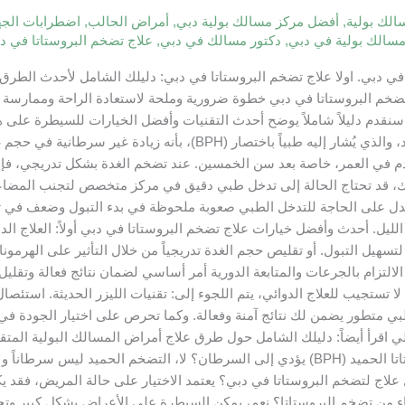
لك بولية
,
أفضل مركز مسالك بولية دبي
,
أمراض الحالب
,
اضطرابات الجها
مسالك بولية في دبي
,
دكتور مسالك في دبي
,
علاج تضخم البروستاتا في د
في دبي. اولا علاج تضخم البروستاتا في دبي: دليلك الشامل لأحدث الطرق ا
خم البروستاتا في دبي خطوة ضرورية وملحة لاستعادة الراحة وممارسة ال
وكيف يؤثر على المثانة؟ يُعرف تضخم البروستاتا الحميد، والذي يُشار إليه
التقدم في العمر، خاصة بعد سن الخمسين. عند تضخم الغدة بشكل تدريجي، ف
ك، قد تحتاج الحالة إلى تدخل طبي دقيق في مركز متخصص لتجنب المضاعفات
دل على الحاجة للتدخل الطبي صعوبة ملحوظة في بدء التبول وضعف في تدفق
ليل. أحدث وأفضل خيارات علاج تضخم البروستاتا في دبي أولاً: العلاج الدوائي
تسهيل التبول. أو تقليص حجم الغدة تدريجياً من خلال التأثير على الهرمون
تزام بالجرعات والمتابعة الدورية أمر أساسي لضمان نتائج فعالة وتقليل أي آ
لا تستجيب للعلاج الدوائي، يتم اللجوء إلى: تقنيات الليزر الحديثة. استئ
كز طبي متطور يضمن لك نتائج آمنة وفعالة. وكما تحرص على اختيار الجو
حول علاج تضخم البروستاتا (FAQs) هل تضخم البروستاتا الحميد (BPH) يؤدي إلى السرطان؟ لا،
ج لتضخم البروستاتا في دبي؟ يعتمد الاختيار على حالة المريض، فقد يكون ا
شفاء من تضخم البروستاتا؟ نعم، يمكن السيطرة على الأعراض بشكل كبير وتح