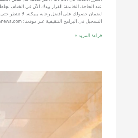
عند الحاجة. الخاتمة: القرار بيدك الآن في الختام، تج
لضمان حصولك على أفضل رعاية ممكنة. لا تنتظر حتى تزد
التسجيل في البرامج التثقيفية عبر موقعنا: https://profalsamnews.com/
قراءة المزيد »
ال
“Rezum”
أحدث
إستئصال
لتضخم
البروستاتا
بواسطة
التبخير
المائي