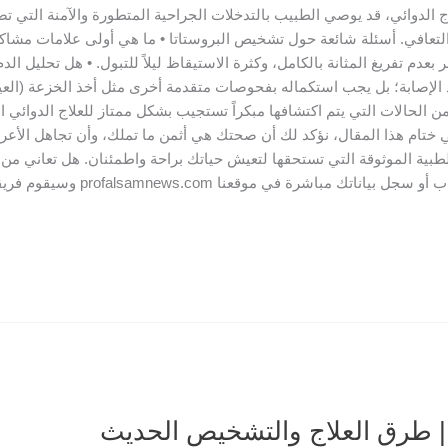
لاج الدوائي، قد يوصي الطبيب بالتدخلات الجراحية المتطورة والآمنة ال
افي. أسئلة شائعة حول تشخيص البروستاتا • ما هي أولى علامات مشاكل ال
ؤكد الإصابة؛ بل يجب استكماله بفحوصات متقدمة أخرى مثل أخذ الخزعة (الع
ديد من الحالات التي يتم اكتشافها مبكراً تستجيب بشكل ممتاز للعلاج الدوائي
ات المتقدمة فقط. الخلاصة ونداء للعمل (CTA) في ختام هذا المقال، نؤكد لك أن صحتك هي أثمن ما تملك
الطبية الموثوقة التي تستحقها لتعيش حياتك براحة واطمئنان. هل تعاني 
للاستشارة الطبية؟ لا تتردد! تواصل
 | طرق العلاج والتشخيص الحديث