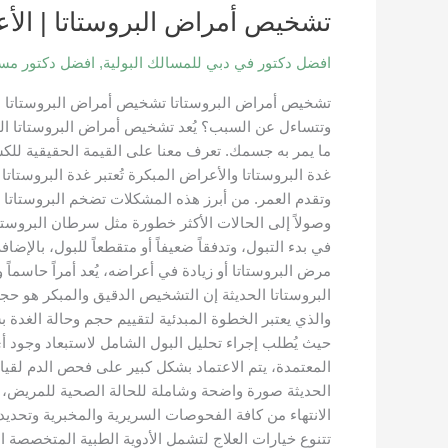
تشخيص أمراض البروستاتا | الأ
افضل دكتور في دبي للمسالك البولية
,
افضل دكتور مس
تشخيص أمراض البروستاتا تشخيص أمراض البروستاتا ال
وتتساءل عن السبب؟ يُعد تشخيص أمراض البروستاتا الخط
ما يمر به جسمك. تعرف معنا على القيمة الحقيقية للكش
غدة البروستاتا والأعراض المبكرة تُعتبر غدة البروستات
وتقدم العمر. من أبرز هذه المشكلات تضخم البروستاتا
وصولاً إلى الحالات الأكثر خطورة مثل سرطان البروست
في بدء التبول، وتدفقاً ضعيفاً أو متقطعاً للبول، بالإض
مرض البروستاتا أو زيادة في أعراضه، يُعد أمراً حاسم
البروستاتا الحديثة إن التشخيص الدقيق والمبكر هو ح
والذي يعتبر الخطوة المبدئية لتقييم حجم وحالة الغد
حيث يُطلب إجراء تحليل البول الشامل لاستبعاد وجود أي
الحديثة صورة واضحة وشاملة للحالة الصحية للمريض، م
الانتهاء من كافة الفحوصات السريرية والمخبرية وتحديد
تتنوع خيارات العلاج لتشمل الأدوية الطبية المتخصصة ا