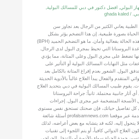
ز البولي
,
افضل دكتور في دبي للمسالك البولية
,
بي.
/
ghada kaled
لطبية يعاني الكثير من الرجال بعد تجاوز سن
حياة بصورة طبيعية. إن هذا التضخم يؤثر بشكل
مباشر على جودة نومك وعملك، ومن خلال هذا المقال سنقدم دليلاً شاملاً يوضح أحدث التقنيات وأفضل الخيارات للسيطرة على هذه الحالة بفعالية وأمان. ما هو التضخم الحميد (BPH)
 طبياً باختصار (BPH)، بأنه زيادة غير سرطانية في حجم غدة البروستاتا التي تحيط بمجرى البول لدى الرجال.
إنها تضغط على مجرى البول وعلى المثانة، مما يؤدي
 مثل التهابات المسالك البولية أو التأثير على
 البول. الشعور بعدم إفراغ المثانة بالكامل بعد
 المتقدم والفعال يبدأ العلاج غالباً بالأدوية الحديثة
ات. يقوم طبيب المسالك البولية في دبي بتحديد العلاج
ثار جانبية محتملة. ثانياً: جراحة البروستاتا
صال الأنسجة المتضخمة عبر مجرى البول. إجراءات
دة في كل تفاصيل حياتك، فإن صحتك تستحق نفس مستوى
الاهتمام والدقة في الاختيار الطبي. مقترح للربط الداخلي اقرأ أيضاً: دليلك الشامل حول طرق علاج أمراض المسالك البولية المتقدمة عبر موقعنا profalsamnews.com أسئلة شائعة
 التضخم الحميد ليس سرطاناً ولا يتحول إليه، لكنه قد يتشابه مع بعض أعراضه، لذلك
لعلاج الدوائي كافياً، أو يتم اللجوء إلى تقنيات
سين جودة الحياة سواء بالأدوية أو بالتدخل الجراحي