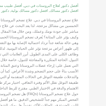
في
أفضل دكتور لعلاج البروستات في دبي
,
أفضل طبيب مسا
دبي.
افضل دكتور مسالك
,
افضل دكتور مسالك بولية
,
دكتور 
|
طرق
علاج تضخم البروستاتا في دبي. علاج تضخم البروستاتا 
العلاج
الخمسين من مشاكل مزعجة، لذا يعد البحث عن علاج تض
والتشخيص
الحديث
وهي حالة شائعة جداً تزداد احتمالية الإصابة بها مع 
إلى ظهور أعراض مزعجة تؤثر على الحياة اليومية. لذل
وظائف الكلى على المدى الطويل. أبرز العلامات التي ت
التبول. الحاجة المتكررة والمفاجئة للتبول، خاصة خلال ال
التي تعمل على: إرخاء عضلات البروستاتا وعنق المثانة ل
الأنسب بناءً على حجم التضخم وشدة الأعراض. كما أن الال
والتدخلات طفيفة التوغل في الحالات المتقدمة أو التي 
طفيفة التوغل تقلل الألم وفترة التعافي. اختيار مر
الفحص المبكر مهم جداً للتشخيص الدقيق. ما هو أفضل علا
الليزر الحديثة في الحالات الأكثر تقدماً. هل يمكن ال