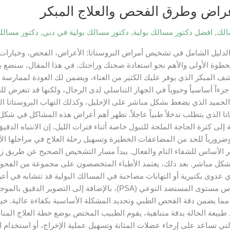
عراض وطرق الفحص والعلاج المبكر
الك
,
افضل دكتور مسالك بولية
,
دكتور مسالك بولية في دبي
,
دكتور مسالك
دليل الشامل في تشخيص أمراض البروستاتا: الأعراض، الفحص، وخيارات ال
وة الأولى والأهم نحو استعادة صحتك وراحتك. في هذا المقال، سنضع بين ي
ف المبكر الذي يوفر عليك الكثير من العناء، ويضمن لك العودة لممارسة ح
ا جزءاً أساسياً وحيوياً في الجهاز التناسلي لدى الرجال، ولكنها قد تتعرض
 الحميد الذي يضغط بشكل مباشر على الإحليل، وكذلك التهاب البروستاتا 
اتا الذي يتطلب تدخلاً طبياً عاجلاً. تظهر أهم أعراض هذه المشاكل في 
افة إلى كثرة الحاجة الملحة للتبول خاصة أثناء فترات الليل. إن الانتباه ا
اً وضرورياً للحد من المضاعفات الخطيرة وتسهيل رحلة العلاج في مراحلها
جر الأساس للشفاء التام والفعال. يبدأ مسار التشخيص الصحيح عن طريق 
ة بشكل مباشر. بعد ذلك، يعتمد الأطباء المتخصصون على مجموعة من الفحو
 عدوى بكتيرية أو التهابات مصاحبة في المسالك البولية قد تتشابه في أعر
المعتمدة، يتم الاعتماد بشكل كبير على فحص الدم لقياس مستوى المستضد 
ما يضمن دقة الفحص الطبي وتحديد المشكلة الأساسية بكفاءة عالية. خيارا
 طبيعة الحالة بدقة متناهية، يقوم الطبيب المختص بوضع خطة العلاج المنا
لتي تساعد على إرخاء عضلات المثانة وتسهيل عملية الإخراج، أو استخدام ال