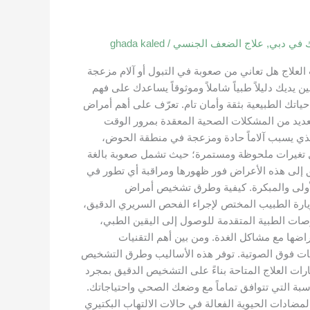
 في دبي
,
علاج الضعف الجنسي
/
ghada kaled
علاج هل تعاني من صعوبة في التبول أو آلام مزعجة
ديك دليلاً طبياً شاملاً وموثوقاً يساعدك على فهم
ياتك الطبيعية بثقة وأمان تام. تعرّف على أهم أمراض
 للعديد من المشكلات الصحية المعقدة بمرور الوقت
الذي يسبب آلاماً حادة ومزعجة في منطقة الحوض،
شكل تغيرات ملحوظة ومستمرة؛ حيث تشمل صعوبة بالغة
لدقيق إلى هذه الأعراض فور ظهورها ومراقبة أي تطور في
 الأولى والمبكرة. كيفية وطرق تشخيص أمراض
زيارة الطبيب المختص لإجراء الفحص السريري الدقيق،
صات الطبية المتقدمة للوصول إلى اليقين الطبي،
اضها مع مشاكل الغدة. ومن بين أهم التقنيات
النوعي (PSA)، بالإضافة إلى التصوير الدقيق بالموجات فوق الصوتية. توفر هذه الأساليب وطرق التشخيص
ت العلاج المتاحة بناءً على التشخيص الدقيق بمجرد
سبة التي تتوافق تماماً مع وضعك الصحي واحتياجاتك.
مضادات الحيوية الفعالة في حالات الالتهاب البكتيري