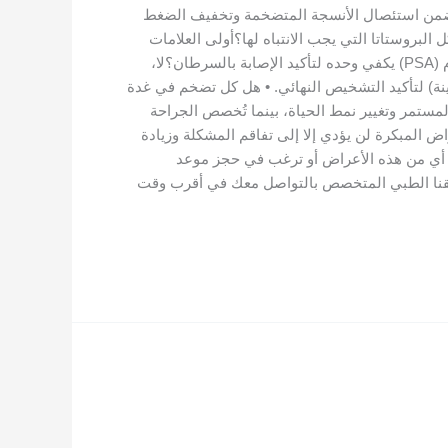
تي تضمن استئصال الأنسجة المتضخمة وتخفيف الضغط
بروستاتا التي يجب الانتباه لها؟أولى العلامات
تشمل ضعفاً ملحوظاً في تدفق البول، والشعور المستمر بعدم تفريغ المثانة بالكامل، وكثرة الاستيقاظ ليلاً للتبول. • هل تحليل الدم (PSA) يكفي وحده لتأكيد الإصابة بالسرطان؟لا،
ينة) لتأكيد التشخيص النهائي. • هل كل تضخم في غدة
 المستمر وتغيير نمط الحياة، بينما تُخصص الجراحة
، وأن تجاهل الأعراض المبكرة لن يؤدي إلا إلى تفاقم المشكلة وزيادة
من أي من هذه الأعراض أو ترغب في حجز موعد
 معنا الآن عبر واتساب أو سجل بياناتك مباشرة في موقعنا profalsamnews.com وسيقوم فريقنا الطبي المتخصص بالتواصل معك في أقرب وقت