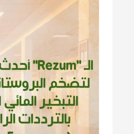
الحراري
بالترددات
الراديوية