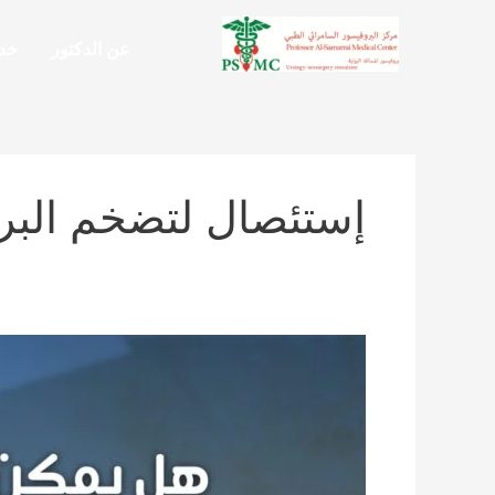
خطي
لى
عن الدكتور
خدم
لمحتوى
إستئصال لتضخم البرو
تشخيص
أمراض
البروستاتا
|
الأعراض
وطرق